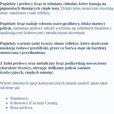
Popielaty i perłowy brąz to odmiany chłodne, które bazują na
pigmentach tłumiących ciepłe tony.
Dzięki temu skutecznie niwelują
złote, miedziane i rude refleksy.
Popielaty brąz nadaje włosom szaro-grafitowy, lekko matowy
połysk,
natomiast perłowy odcień wyróżnia się subtelnym blaskiem z
opalizującymi fioletowymi i metalicznymi akcentami.
Popielaty wariant (ash) tworzy zimne refleksy, które skutecznie
maskują rudawe przebłyski, przez co barwa staje się bardziej
stonowana i przytłumiona.
Z kolei perłowy oraz metaliczny brąz podkreślają nowoczesny
charakter fryzury, oferując delikatny połysk zamiast
tradycyjnych, ciepłych mienięć.
Wśród chłodnych opcji kolorystycznych można znaleźć także takie
odcienie jak:
Waniliowy,
Kokosowy (Coconut Cream),
Beza pavlova.