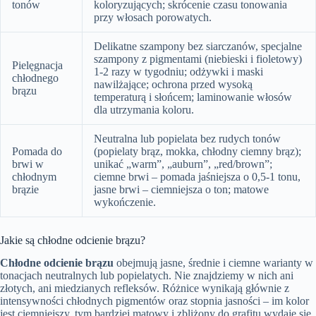
tonów
koloryzujących; skrócenie czasu tonowania
przy włosach porowatych.
Delikatne szampony bez siarczanów, specjalne
szampony z pigmentami (niebieski i fioletowy)
Pielęgnacja
1-2 razy w tygodniu; odżywki i maski
chłodnego
nawilżające; ochrona przed wysoką
brązu
temperaturą i słońcem; laminowanie włosów
dla utrzymania koloru.
Neutralna lub popielata bez rudych tonów
Pomada do
(popielaty brąz, mokka, chłodny ciemny brąz);
brwi w
unikać „warm”, „auburn”, „red/brown”;
chłodnym
ciemne brwi – pomada jaśniejsza o 0,5-1 tonu,
brązie
jasne brwi – ciemniejsza o ton; matowe
wykończenie.
Jakie są chłodne odcienie brązu?
Chłodne odcienie brązu
obejmują jasne, średnie i ciemne warianty w
tonacjach neutralnych lub popielatych. Nie znajdziemy w nich ani
złotych, ani miedzianych refleksów. Różnice wynikają głównie z
intensywności chłodnych pigmentów oraz stopnia jasności – im kolor
jest ciemniejszy, tym bardziej matowy i zbliżony do grafitu wydaje się