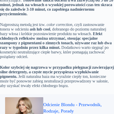
koloryzujące.
Tonowanie takich odcieni trwa zazwyczaj od 5 do 20
minut, jednak na włosach o wysokiej porowatości czas ten skraca
się do zaledwie 3-10 minut, co zapobiega nadmiernemu
przyciemnieniu.
Najprostszą metodą jest tzw.
color correction
, czyli zastosowanie
tonera w odcieniu
ash lub cool
, dobranego do poziomu naturalnej
bazy włosa i krótkie pozostawienie produktu na włosach.
Efekt
chłodnych refleksów można utrzymać, stosując specjalne
szampony z pigmentami o zimnych tonach, używane raz lub dwa
razy w tygodniu przez kilka minut.
Dodatkowo warto sięgnąć po
kosmetyki neutralizujące ciepłe barwy, które pomagają zachować
pożądany odcień.
Kolor szybciej się nagrzewa w przypadku pielęgnacji zawierającej
silne detergenty, a częste mycie przyspiesza wypłukiwanie
pigmentu.
Jeśli naturalna baza ma wyraźnie ciepły ton, konieczne
może być ponowne zabieg neutralizacji przeprowadzony w salonie,
aby uzyskać trwały efekt chłodnego brązu.
Odcienie Blondu - Przewodnik,
Rodzaje, Porady