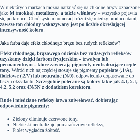
W niektórych markach można natknąć się na chłodne brązy oznaczone
jako
M (mokka), metaliczny, a także wiśniowy
– wszystko pojawia
się po kropce. Choć system numeracji różni się między producentami,
zawsze ton chłodny wskazywany jest po liczbie określającej
intensywność koloru
.
Jaka farba daje efekt chłodnego brązu bez rudych refleksów?
Efekt chłodnego, brązowego odcienia bez rudawych refleksów
uzyskamy dzięki farbom fryzjerskim – trwałym lub
permanentnym – które zawierają pigmenty neutralizujące ciepłe
tony.
Wśród nich najczęściej stosuje się pigmenty
popielate (.1/A),
fioletowe (.2/V) lub neutralne (N/0),
odpowiednio dopasowane do
bazy i oksydantu.
Szczególnie polecane są kolory takie jak 4.1, 5.1,
4.2, 5.2 oraz 4N/5N z dodatkiem korektora.
Rude i miedziane refleksy łatwo zniwelować, dobierając
odpowiednie pigmenty:
Zielony eliminuje czerwone tony,
Niebieski neutralizuje pomarańczowe refleksy,
Fiolet wygładza żółtość.