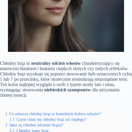
Chłodny brąz to
neutralny odcień włosów
charakteryzujący się
matowym blaskiem i brakiem ciepłych złotych czy rudych refleksów.
Chłodny brąz uzyskuje się poprzez stosowanie farb oznaczonych cyfrą
1 lub 7 po przecinku, które skutecznie neutralizują niepożądane tony.
Ten kolor najlepiej wygląda u osób z typem urody lato i zima,
wymagając stosowania
niebieskich szamponów
dla utrzymania
zimnej tonacji.
1
Co oznacza chłodny brąz w kontekście koloru włosów?
1.1
Czym różni się chłodny brąz od ciepłego?
2
Jakie są chłodne odcienie brązu?
2.1
Chłodny jasny brąz