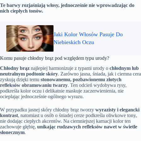
Te barwy rozjaśniają włosy, jednocześnie nie wprowadzając do
nich ciepłych tonów.
Jaki Kolor Włosów Pasuje Do
Niebieskich Oczu
Komu pasuje chłodny brąz pod względem typu urody?
Chłodny brąz
najlepiej harmonizuje z typami urody o
chłodnym lub
neutralnym podtonie skóry
. Zarówno jasna, śniada, jak i ciemna cera
zyskują dzięki temu
stonowanemu, pozbawionemu złotych
refleksów obramowaniu twarzy
. Ten odcień wydobywa rysy,
podkreśla kolor oczu i delikatnie maskuje zaczerwienienia, nie
ocieplając jednocześnie ogólnego wyrazu.
W przypadku jasnej skóry chłodny brąz tworzy
wyrazisty i elegancki
kontrast
, natomiast u osób o śniadej cerze podkreśla oliwkowe tony,
nie dodając ciepłych akcentów. Na ciemniejszej karnacji kolor ten
zachowuje głębię,
unikając rudzawych refleksów nawet w świetle
słonecznym
.