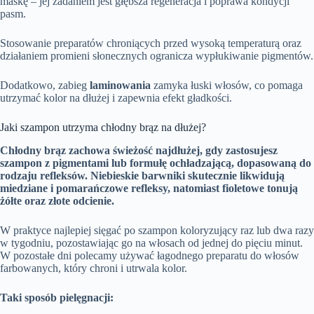
maskę – jej zadaniem jest głębsza regeneracja i poprawa kondycji
pasm.
Stosowanie preparatów chroniących przed wysoką temperaturą oraz
działaniem promieni słonecznych ogranicza wypłukiwanie pigmentów.
Dodatkowo, zabieg
laminowania
zamyka łuski włosów, co pomaga
utrzymać kolor na dłużej i zapewnia efekt gładkości.
Jaki szampon utrzyma chłodny brąz na dłużej?
Chłodny brąz zachowa świeżość najdłużej, gdy zastosujesz
szampon z pigmentami lub formułę ochładzającą, dopasowaną do
rodzaju refleksów.
Niebieskie barwniki skutecznie likwidują
miedziane i pomarańczowe refleksy, natomiast fioletowe tonują
żółte oraz złote odcienie.
W praktyce najlepiej sięgać po szampon koloryzujący raz lub dwa razy
w tygodniu, pozostawiając go na włosach od jednej do pięciu minut.
W pozostałe dni polecamy używać łagodnego preparatu do włosów
farbowanych, który chroni i utrwala kolor.
Taki sposób pielęgnacji: