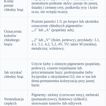
Komu
neutralnym podtonie skóry; pasuje do jasnej,
pasuje
śniadej i ciemnej cery, podkreśla rysy i kolor
chłodny brąz
oczu, nie ociepla twarzy.
Poziom jasności 1-5; po kropce lub ukośniku
oznaczenie chłodnych pigmentów:
„.1″ lub „A” (popielaty ash),
Oznaczenia
kolorów
chłodnego
„.2″ lub „V” (fiolet, perłowy), przykłady: 3.1,
brązu
4.1, 5.1, 4.2, 5.2, 4V, 5V; także M (mokka),
metaliczny, wiśniowy.
Użycie farby z zimnym pigmentem (popielaty,
perłowy), czasem rozjaśnianie lub
Jak uzyskać
przyciemnianie bazy; profesjonalne farby
chłodny brąz
fryzjerskie z oksydantem O2; ton w ton lub
demi-permanentna koloryzacja przy jasnej
bazie.
Pigmenty: zielony (czerwone tony), niebieski
Neutralizacja
(pomarańczowe), fioletowy (żółtość);
ciepłych
stosowanie tonerów lub odżywek