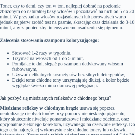
Toner, czy to demi, czy ton w ton, najlepiej dobrać na poziomie
zbliżonym do naturalnej bazy włosów i pozostawić na nich od 5 do 20
minut. W przypadku włosów rozjaśnianych lub porowatych warto
jednak najpierw zrobić test na pasmie, skracając czas działania do 3-10
minut, aby zapobiec zbyt intensywnemu osadzeniu się pigmentu.
Zalecenia stosowania szamponu koloryzującego:
Stosować 1-2 razy w tygodniu,
Trzymać na włosach od 1 do 5 minut,
Pomijając te dni, sięgać po szampon dedykowany włosom
farbowanym,
Używać delikatnych kosmetyków bez silnych detergentów,
Dzięki temu chłodne tony utrzymają się dłużej, a kolor będzie
wyglądał świeżo mimo domowej pielęgnacji.
Jak pozbyć się miedzianych refleksów z chłodnego brązu?
Miedziane refleksy w chłodnym brązie
usuwa się poprzez
neutralizację ciepłych tonów przy pomocy niebieskiego pigmentu,
który skutecznie niweluje pomarańczowe i miedziane odcienie, oraz
opcjonalnie zielonego korektora, używanego na czerwone refleksy. Do
tego celu najczęściej wykorzystuje się chłodne tonery lub odżywki