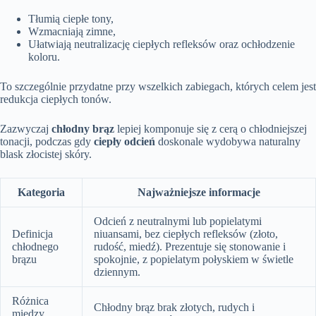
Tłumią ciepłe tony,
Wzmacniają zimne,
Ułatwiają neutralizację ciepłych refleksów oraz ochłodzenie
koloru.
To szczególnie przydatne przy wszelkich zabiegach, których celem jest
redukcja ciepłych tonów.
Zazwyczaj
chłodny brąz
lepiej komponuje się z cerą o chłodniejszej
tonacji, podczas gdy
ciepły odcień
doskonale wydobywa naturalny
blask złocistej skóry.
Kategoria
Najważniejsze informacje
Odcień z neutralnymi lub popielatymi
Definicja
niuansami, bez ciepłych refleksów (złoto,
chłodnego
rudość, miedź). Prezentuje się stonowanie i
brązu
spokojnie, z popielatym połyskiem w świetle
dziennym.
Różnica
Chłodny brąz brak złotych, rudych i
między