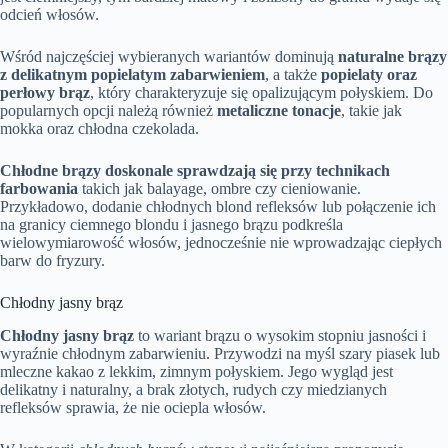
odcień włosów.
Wśród najczęściej wybieranych wariantów dominują
naturalne brązy
z delikatnym popielatym zabarwieniem
, a także
popielaty oraz
perłowy brąz
, który charakteryzuje się opalizującym połyskiem. Do
popularnych opcji należą również
metaliczne tonacje
, takie jak
mokka oraz chłodna czekolada.
Chłodne brązy doskonale sprawdzają się przy technikach
farbowania
takich jak balayage, ombre czy cieniowanie.
Przykładowo, dodanie chłodnych blond refleksów lub połączenie ich
na granicy ciemnego blondu i jasnego brązu podkreśla
wielowymiarowość włosów, jednocześnie nie wprowadzając ciepłych
barw do fryzury.
Chłodny jasny brąz
Chłodny jasny brąz
to wariant brązu o wysokim stopniu jasności i
wyraźnie chłodnym zabarwieniu. Przywodzi na myśl szary piasek lub
mleczne kakao z lekkim, zimnym połyskiem. Jego wygląd jest
delikatny i naturalny, a brak złotych, rudych czy miedzianych
refleksów sprawia, że nie ociepla włosów.