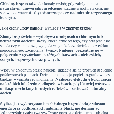
Chłodny brąz
to także doskonały wybór, gdy zależy nam na
naturalnym, uniwersalnym odcieniu
. Ładnie współgra z cerą, nie
sprawiając wrażenia
zbyt słonecznego czy nadmiernie rozgrzanego
kolorytu
.
Jakie cechy urody najlepiej wyglądają w zimnym brązie?
Zimny brąz świetnie wydobywa urodę osób o chłodnym lub
neutralnym odcieniu skóry.
Niezależnie od tego, czy cera jest jasna,
śniada czy ciemniejsza, wygląda w tym kolorze świeżo i bez efektu
niepożądanego „ocieplenia” twarzy.
Najlepiej prezentuje się w
połączeniu z tęczówkami o różnych barwach – niebieskich,
szarych, brązowych oraz piwnych.
Włosy w chłodnym brązie najlepiej układają się na prostych lub lekko
pofalowanych pasmach. Dzięki temu tonacja popielato-grafitowa jest
bardziej wyrazista i równomierna.
Najlepszy efekt daje koloryzacja
na krótkich lub średniej długości włosach, gdyż łatwiej wówczas
uniknąć niechcianych rudych refleksów i zachować naturalny
odcień.
Stylizacja z wykorzystaniem chłodnego brązu dodaje włosom
energii oraz podkreśla ich naturalny blask, nie dominując
jednocześnie rysów twarzy.
Twarz pozostaje dzięki temu subtelna, a