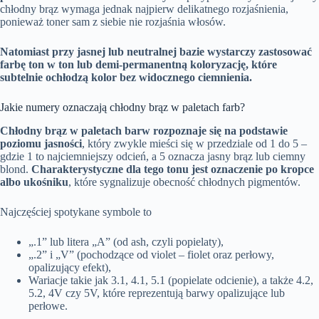
chłodny brąz wymaga jednak najpierw delikatnego rozjaśnienia,
ponieważ toner sam z siebie nie rozjaśnia włosów.
Natomiast przy jasnej lub neutralnej bazie wystarczy zastosować
farbę ton w ton lub demi-permanentną koloryzację, które
subtelnie ochłodzą kolor bez widocznego ciemnienia.
Jakie numery oznaczają chłodny brąz w paletach farb?
Chłodny brąz w paletach barw rozpoznaje się na podstawie
poziomu jasności
, który zwykle mieści się w przedziale od 1 do 5 –
gdzie 1 to najciemniejszy odcień, a 5 oznacza jasny brąz lub ciemny
blond.
Charakterystyczne dla tego tonu jest oznaczenie po kropce
albo ukośniku
, które sygnalizuje obecność chłodnych pigmentów.
Najczęściej spotykane symbole to
„.1” lub litera „A” (od ash, czyli popielaty),
„.2” i „V” (pochodzące od violet – fiolet oraz perłowy,
opalizujący efekt),
Wariacje takie jak 3.1, 4.1, 5.1 (popielate odcienie), a także 4.2,
5.2, 4V czy 5V, które reprezentują barwy opalizujące lub
perłowe.