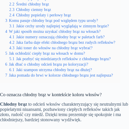
2.2
Średni chłodny brąz
2.3
Chłodny ciemny brąz
2.4
Chłodny popielaty i perłowy brąz
3
Komu pasuje chłodny brąz pod względem typu urody?
3.1
Jakie cechy urody najlepiej wyglądają w zimnym brązie?
4
W jaki sposób można uzyskać chłodny brąz na włosach?
4.1
Jakie numery oznaczają chłodny brąz w paletach farb?
4.2
Jaka farba daje efekt chłodnego brązu bez rudych refleksów?
4.3
Jaki toner do włosów na chłodny brąz wybrać?
5
Jak ochłodzić ciepły brąz na włosach w domu?
5.1
Jak pozbyć się miedzianych refleksów z chłodnego brązu?
6
Jak dbać o chłodny odcień brązu po koloryzacji?
6.1
Jaki szampon utrzyma chłodny brąz na dłużej?
7
Jaka pomada do brwi w kolorze chłodnego brązu jest najlepsza?
Co oznacza chłodny brąz w kontekście koloru włosów?
Chłodny brąz
to odcień włosów charakteryzujący się neutralnymi lub
popielatymi niuansami, pozbawiony ciepłych refleksów takich jak
złoto, rudość czy miedź. Dzięki temu prezentuje się spokojnie i ma
chłodniejszy, bardziej stonowany wydźwięk.