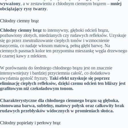
wyważony
, a w zestawieniu z chłodnym ciemnym brązem –
mniej
obciążający rysy twarzy
.
Chłodny ciemny brąz
Chłodny ciemny brąz
to intensywny, głęboki odcień brązu,
pozbawiony złotych, miedzianych czy rudawych refleksów. Uzyskuje
się go przez zneutralizowanie ciepłych tonów i wzmocnienie
nasycenia, co nadaje włosom matową, pełną głębi barwę. Na
ciemnych pasmach kolor ten przypomina mieszankę węgla drzewnego
i czarnej kawy z mlekiem.
W porównaniu do średniego chłodnego brązu jest on znacznie
intensywniejszy i bardziej przyciemnia całość, co dodatkowo
uwydatnia gęstość fryzury.
Taki efekt uzyskuje się poprzez
eliminację ciepłych refleksów, dzięki czemu odcień ten bliższy jest
grafitowym niż czekoladowym tonom.
Charakterystyczne dla chłodnego ciemnego brązu są głęboka,
stonowana barwa, subtelny, matowy połysk oraz całkowity brak
rudawych przebłysków widocznych w promieniach słońca.
Chłodny popielaty i perłowy brąz