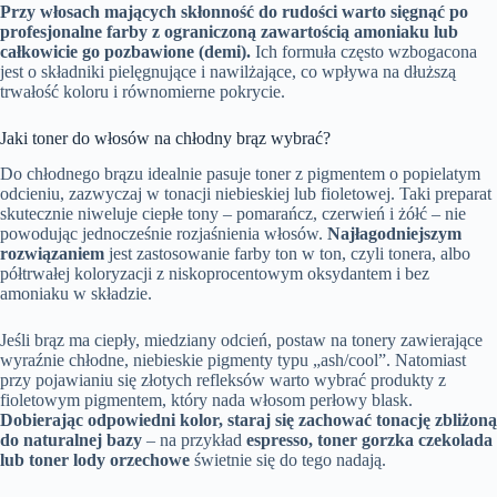
Przy włosach mających skłonność do rudości warto sięgnąć po
profesjonalne farby z ograniczoną zawartością amoniaku lub
całkowicie go pozbawione (demi).
Ich formuła często wzbogacona
jest o składniki pielęgnujące i nawilżające, co wpływa na dłuższą
trwałość koloru i równomierne pokrycie.
Jaki toner do włosów na chłodny brąz wybrać?
Do chłodnego brązu idealnie pasuje toner z pigmentem o popielatym
odcieniu, zazwyczaj w tonacji niebieskiej lub fioletowej. Taki preparat
skutecznie niweluje ciepłe tony – pomarańcz, czerwień i żółć – nie
powodując jednocześnie rozjaśnienia włosów.
Najłagodniejszym
rozwiązaniem
jest zastosowanie farby ton w ton, czyli tonera, albo
półtrwałej koloryzacji z niskoprocentowym oksydantem i bez
amoniaku w składzie.
Jeśli brąz ma ciepły, miedziany odcień, postaw na tonery zawierające
wyraźnie chłodne, niebieskie pigmenty typu „ash/cool”. Natomiast
przy pojawianiu się złotych refleksów warto wybrać produkty z
fioletowym pigmentem, który nada włosom perłowy blask.
Dobierając odpowiedni kolor, staraj się zachować tonację zbliżoną
do naturalnej bazy
– na przykład
espresso, toner gorzka czekolada
lub toner lody orzechowe
świetnie się do tego nadają.