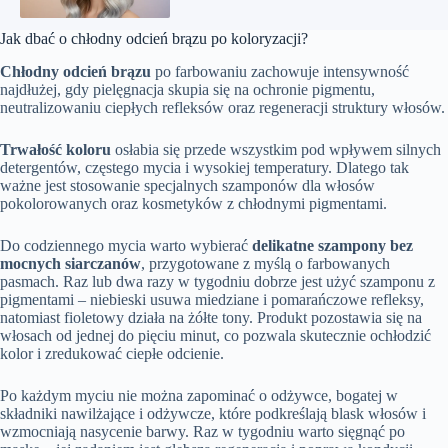
Jak dbać o chłodny odcień brązu po koloryzacji?
Chłodny odcień brązu
po farbowaniu zachowuje intensywność
najdłużej, gdy pielęgnacja skupia się na ochronie pigmentu,
neutralizowaniu ciepłych refleksów oraz regeneracji struktury włosów.
Trwałość koloru
osłabia się przede wszystkim pod wpływem silnych
detergentów, częstego mycia i wysokiej temperatury. Dlatego tak
ważne jest stosowanie specjalnych szamponów dla włosów
pokolorowanych oraz kosmetyków z chłodnymi pigmentami.
Do codziennego mycia warto wybierać
delikatne szampony bez
mocnych siarczanów
, przygotowane z myślą o farbowanych
pasmach. Raz lub dwa razy w tygodniu dobrze jest użyć szamponu z
pigmentami – niebieski usuwa miedziane i pomarańczowe refleksy,
natomiast fioletowy działa na żółte tony. Produkt pozostawia się na
włosach od jednej do pięciu minut, co pozwala skutecznie ochłodzić
kolor i zredukować ciepłe odcienie.
Po każdym myciu nie można zapominać o odżywce, bogatej w
składniki nawilżające i odżywcze, które podkreślają blask włosów i
wzmocniają nasycenie barwy. Raz w tygodniu warto sięgnąć po