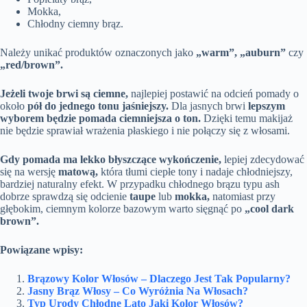
Mokka,
Chłodny ciemny brąz.
Należy unikać produktów oznaczonych jako
„warm”, „auburn”
czy
„red/brown”.
Jeżeli twoje brwi są ciemne,
najlepiej postawić na odcień pomady o
około
pół do jednego tonu jaśniejszy.
Dla jasnych brwi
lepszym
wyborem będzie pomada ciemniejsza o ton.
Dzięki temu makijaż
nie będzie sprawiał wrażenia płaskiego i nie połączy się z włosami.
Gdy pomada ma lekko błyszczące wykończenie,
lepiej zdecydować
się na wersję
matową,
która tłumi ciepłe tony i nadaje chłodniejszy,
bardziej naturalny efekt. W przypadku chłodnego brązu typu ash
dobrze sprawdzą się odcienie
taupe
lub
mokka,
natomiast przy
głębokim, ciemnym kolorze bazowym warto sięgnąć po
„cool dark
brown”.
Powiązane wpisy:
Brązowy Kolor Włosów – Dlaczego Jest Tak Popularny?
Jasny Brąz Włosy – Co Wyróżnia Na Włosach?
Typ Urody Chłodne Lato Jaki Kolor Włosów?