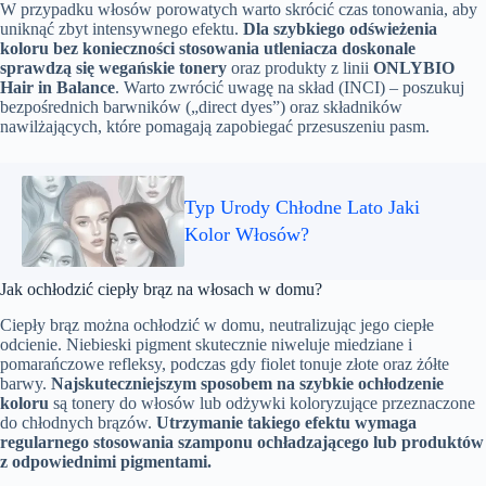
W przypadku włosów porowatych warto skrócić czas tonowania, aby
uniknąć zbyt intensywnego efektu.
Dla szybkiego odświeżenia
koloru bez konieczności stosowania utleniacza doskonale
sprawdzą się wegańskie tonery
oraz produkty z linii
ONLYBIO
Hair in Balance
. Warto zwrócić uwagę na skład (INCI) – poszukuj
bezpośrednich barwników („direct dyes”) oraz składników
nawilżających, które pomagają zapobiegać przesuszeniu pasm.
Typ Urody Chłodne Lato Jaki
Kolor Włosów?
Jak ochłodzić ciepły brąz na włosach w domu?
Ciepły brąz można ochłodzić w domu, neutralizując jego ciepłe
odcienie. Niebieski pigment skutecznie niweluje miedziane i
pomarańczowe refleksy, podczas gdy fiolet tonuje złote oraz żółte
barwy.
Najskuteczniejszym sposobem na szybkie ochłodzenie
koloru
są tonery do włosów lub odżywki koloryzujące przeznaczone
do chłodnych brązów.
Utrzymanie takiego efektu wymaga
regularnego stosowania szamponu ochładzającego lub produktów
z odpowiednimi pigmentami.