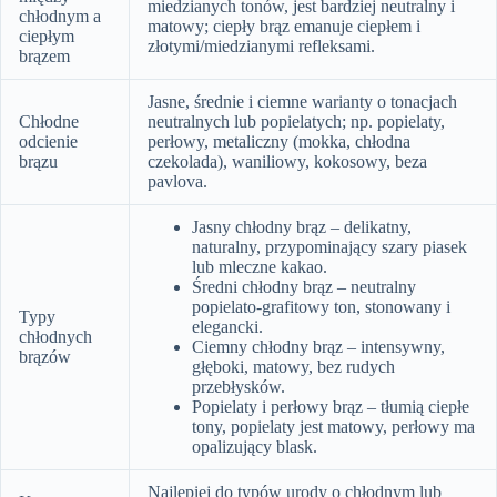
miedzianych tonów, jest bardziej neutralny i
chłodnym a
matowy; ciepły brąz emanuje ciepłem i
ciepłym
złotymi/miedzianymi refleksami.
brązem
Jasne, średnie i ciemne warianty o tonacjach
Chłodne
neutralnych lub popielatych; np. popielaty,
odcienie
perłowy, metaliczny (mokka, chłodna
brązu
czekolada), waniliowy, kokosowy, beza
pavlova.
Jasny chłodny brąz – delikatny,
naturalny, przypominający szary piasek
lub mleczne kakao.
Średni chłodny brąz – neutralny
popielato-grafitowy ton, stonowany i
Typy
elegancki.
chłodnych
Ciemny chłodny brąz – intensywny,
brązów
głęboki, matowy, bez rudych
przebłysków.
Popielaty i perłowy brąz – tłumią ciepłe
tony, popielaty jest matowy, perłowy ma
opalizujący blask.
Najlepiej do typów urody o chłodnym lub