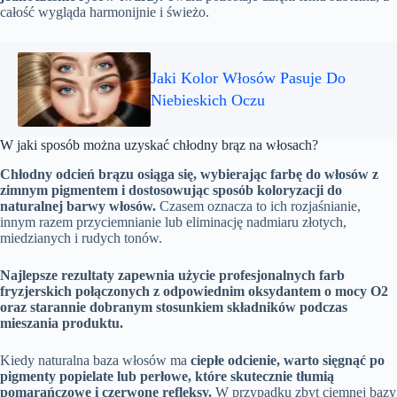
całość wygląda harmonijnie i świeżo.
Jaki Kolor Włosów Pasuje Do
Niebieskich Oczu
W jaki sposób można uzyskać chłodny brąz na włosach?
Chłodny odcień brązu osiąga się, wybierając farbę do włosów z
zimnym pigmentem i dostosowując sposób koloryzacji do
naturalnej barwy włosów.
Czasem oznacza to ich rozjaśnianie,
innym razem przyciemnianie lub eliminację nadmiaru złotych,
miedzianych i rudych tonów.
Najlepsze rezultaty zapewnia użycie profesjonalnych farb
fryzjerskich połączonych z odpowiednim oksydantem o mocy O2
oraz starannie dobranym stosunkiem składników podczas
mieszania produktu.
Kiedy naturalna baza włosów ma
ciepłe odcienie, warto sięgnąć po
pigmenty popielate lub perłowe, które skutecznie tłumią
pomarańczowe i czerwone refleksy.
W przypadku zbyt ciemnej bazy