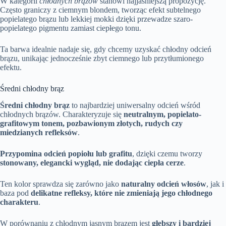
W kategorii
chłodnych brązów
stanowi najjaśniejszą propozycję.
Często graniczy z ciemnym blondem, tworząc efekt subtelnego
popielatego brązu lub lekkiej mokki dzięki przewadze szaro-
popielatego pigmentu zamiast ciepłego tonu.
Ta barwa idealnie nadaje się, gdy chcemy uzyskać chłodny odcień
brązu, unikając jednocześnie zbyt ciemnego lub przytłumionego
efektu.
Średni chłodny brąz
Średni chłodny brąz
to najbardziej uniwersalny odcień wśród
chłodnych brązów. Charakteryzuje się
neutralnym, popielato-
grafitowym tonem, pozbawionym złotych, rudych czy
miedzianych refleksów
.
Przypomina odcień popiołu lub grafitu
, dzięki czemu tworzy
stonowany, elegancki wygląd, nie dodając ciepła cerze
.
Ten kolor sprawdza się zarówno jako
naturalny odcień włosów
, jak i
baza pod
delikatne refleksy, które nie zmieniają jego chłodnego
charakteru
.
W porównaniu z chłodnym jasnym brązem jest
głębszy i bardziej