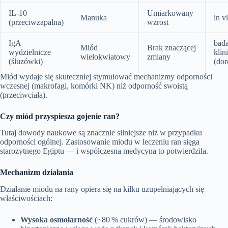
IL‑10
Umiarkowany
Manuka
in v
(przeciwzapalna)
wzrost
IgA
bada
Miód
Brak znaczącej
wydzielnicze
klin
wielokwiatowy
zmiany
(śluzówki)
(dor
Miód wydaje się skuteczniej stymulować mechanizmy odporności
wczesnej (makrofagi, komórki NK) niż odporność swoistą
(przeciwciała).
Czy miód przyspiesza gojenie ran?
Tutaj dowody naukowe są znacznie silniejsze niż w przypadku
odporności ogólnej. Zastosowanie miodu w leczeniu ran sięga
starożytnego Egiptu — i współczesna medycyna to potwierdziła.
Mechanizm działania
Działanie miodu na rany opiera się na kilku uzupełniających się
właściwościach:
Wysoka osmolarność
(~80 % cukrów) — środowisko