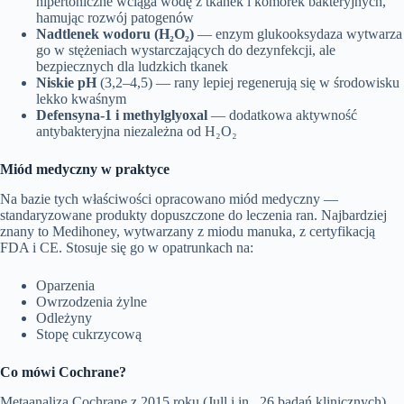
hipertoniczne wciąga wodę z tkanek i komórek bakteryjnych,
hamując rozwój patogenów
Nadtlenek wodoru (H₂O₂)
— enzym glukooksydaza wytwarza
go w stężeniach wystarczających do dezynfekcji, ale
bezpiecznych dla ludzkich tkanek
Niskie pH
(3,2–4,5) — rany lepiej regenerują się w środowisku
lekko kwaśnym
Defensyna‑1 i methylglyoxal
— dodatkowa aktywność
antybakteryjna niezależna od H₂O₂
Miód medyczny w praktyce
Na bazie tych właściwości opracowano miód medyczny —
standaryzowane produkty dopuszczone do leczenia ran. Najbardziej
znany to Medihoney, wytwarzany z miodu manuka, z certyfikacją
FDA i CE. Stosuje się go w opatrunkach na:
Oparzenia
Owrzodzenia żylne
Odleżyny
Stopę cukrzycową
Co mówi Cochrane?
Metaanaliza Cochrane z 2015 roku (Jull i in., 26 badań klinicznych)