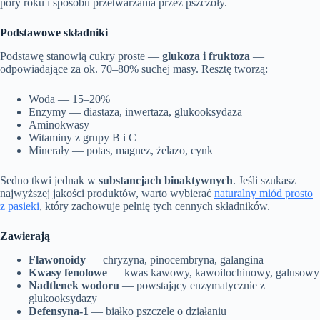
pory roku i sposobu przetwarzania przez pszczoły.
Podstawowe składniki
Podstawę stanowią cukry proste —
glukoza i fruktoza
—
odpowiadające za ok. 70–80% suchej masy. Resztę tworzą:
Woda — 15–20%
Enzymy — diastaza, inwertaza, glukooksydaza
Aminokwasy
Witaminy z grupy B i C
Minerały — potas, magnez, żelazo, cynk
Sedno tkwi jednak w
substancjach bioaktywnych
. Jeśli szukasz
najwyższej jakości produktów, warto wybierać
naturalny miód prosto
z pasieki
, który zachowuje pełnię tych cennych składników.
Zawierają
Flawonoidy
— chryzyna, pinocembryna, galangina
Kwasy fenolowe
— kwas kawowy, kawoilochinowy, galusowy
Nadtlenek wodoru
— powstający enzymatycznie z
glukooksydazy
Defensyna-1
— białko pszczele o działaniu