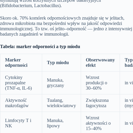
stymulują wzrost korzystnych szczepów bakteryjnych
(Bifidobacterium, Lactobacillus).
Skoro ok. 70% komórek odpornościowych znajduje się w jelitach,
zdrowa mikrobiota ma bezpośredni wpływ na jakość odpowiedzi
immunologicznej. To tzw. oś jelito–odporność — jedno z intensywniej
badanych zagadnień w immunologii.
Tabela: marker odporności a typ miodu
Marker
Obserwowany
Typ
Typ miodu
odporności
efekt
bad
Cytokiny
Wzrost
Manuka,
prozapalne
produkcji o
in v
gryczany
(TNF‑α, IL‑6)
30–60%
Aktywność
Tualang,
Zwiększona
in v
makrofagów
wielokwiatowy
fagocytoza
(my
Wzrost
Limfocyty T i
Manuka,
aktywności o
in v
NK
lipowy
15–40%