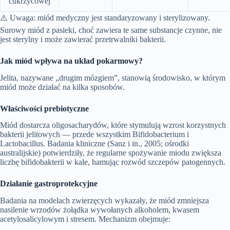
cukrzycowej
⚠️ Uwaga: miód medyczny jest standaryzowany i sterylizowany.
Surowy miód z pasieki, choć zawiera te same substancje czynne, nie
jest sterylny i może zawierać przetrwalniki bakterii.
Jak miód wpływa na układ pokarmowy?
Jelita, nazywane „drugim mózgiem”, stanowią środowisko, w którym
miód może działać na kilka sposobów.
Właściwości prebiotyczne
Miód dostarcza oligosacharydów, które stymulują wzrost korzystnych
bakterii jelitowych — przede wszystkim Bifidobacterium i
Lactobacillus. Badania kliniczne (Sanz i in., 2005; ośrodki
australijskie) potwierdziły, że regularne spożywanie miodu zwiększa
liczbę bifidobakterii w kale, hamując rozwód szczepów patogennych.
Działanie gastroprotekcyjne
Badania na modelach zwierzęcych wykazały, że miód zmniejsza
nasilenie wrzodów żołądka wywołanych alkoholem, kwasem
acetylosalicylowym i stresem. Mechanizm obejmuje: