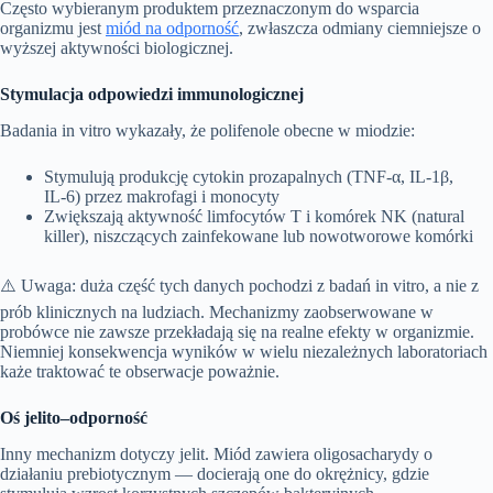
Często wybieranym produktem przeznaczonym do wsparcia
organizmu jest
miód na odporność
, zwłaszcza odmiany ciemniejsze o
wyższej aktywności biologicznej.
Stymulacja odpowiedzi immunologicznej
Badania in vitro wykazały, że polifenole obecne w miodzie:
Stymulują produkcję cytokin prozapalnych (TNF‑α, IL‑1β,
IL‑6) przez makrofagi i monocyty
Zwiększają aktywność limfocytów T i komórek NK (natural
killer), niszczących zainfekowane lub nowotworowe komórki
⚠️ Uwaga: duża część tych danych pochodzi z badań in vitro, a nie z
prób klinicznych na ludziach. Mechanizmy zaobserwowane w
probówce nie zawsze przekładają się na realne efekty w organizmie.
Niemniej konsekwencja wyników w wielu niezależnych laboratoriach
każe traktować te obserwacje poważnie.
Oś jelito–odporność
Inny mechanizm dotyczy jelit. Miód zawiera oligosacharydy o
działaniu prebiotycznym — docierają one do okrężnicy, gdzie