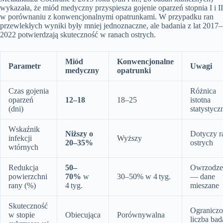
wykazała, że miód medyczny przyspiesza gojenie oparzeń stopnia I i II
w porównaniu z konwencjonalnymi opatrunkami. W przypadku ran
przewlekłych wyniki były mniej jednoznaczne, ale badania z lat 2017–
2022 potwierdzają skuteczność w ranach ostrych.
Miód
Konwencjonalne
Parametr
Uwagi
medyczny
opatrunki
Czas gojenia
Różnica
oparzeń
12–18
18–25
istotna
(dni)
statystycz
Wskaźnik
Niższy o
Dotyczy r
infekcji
Wyższy
20–35%
ostrych
wtórnych
Redukcja
50–
Owrzodze
powierzchni
70%
w
30–50% w 4 tyg.
— dane
rany (%)
4 tyg.
mieszane
Skuteczność
Ogranicz
w stopie
Obiecująca
Porównywalna
liczba bad