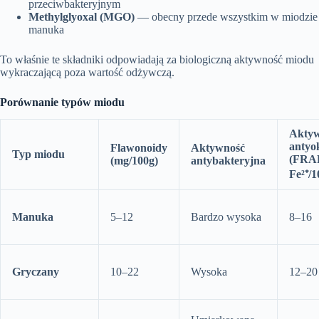
przeciwbakteryjnym
Methylglyoxal (MGO)
— obecny przede wszystkim w miodzie
manuka
To właśnie te składniki odpowiadają za biologiczną aktywność miodu
wykraczającą poza wartość odżywczą.
Porównanie typów miodu
Akty
antyo
Flawonoidy
Aktywność
Typ miodu
(FRA
(mg/100g)
antybakteryjna
Fe²⁺/1
Manuka
5–12
Bardzo wysoka
8–16
Gryczany
10–22
Wysoka
12–20