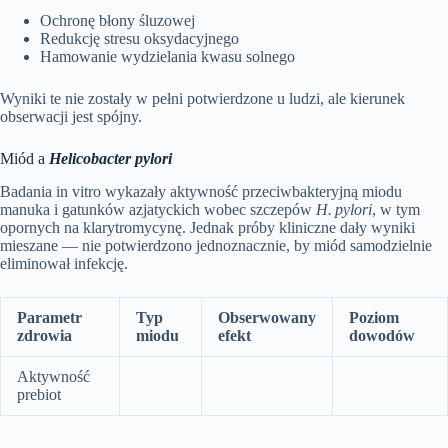
Ochronę błony śluzowej
Redukcję stresu oksydacyjnego
Hamowanie wydzielania kwasu solnego
Wyniki te nie zostały w pełni potwierdzone u ludzi, ale kierunek
obserwacji jest spójny.
Miód a
Helicobacter pylori
Badania in vitro wykazały aktywność przeciwbakteryjną miodu
manuka i gatunków azjatyckich wobec szczepów
H. pylori
, w tym
opornych na klarytromycynę. Jednak próby kliniczne dały wyniki
mieszane — nie potwierdzono jednoznacznie, by miód samodzielnie
eliminował infekcję.
Parametr
Typ
Obserwowany
Poziom
zdrowia
miodu
efekt
dowodów
Aktywność
prebiot