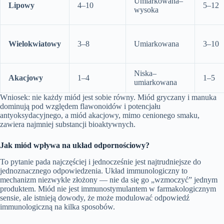
Umiarkowana–
Lipowy
4–10
5–12
wysoka
Wielokwiatowy
3–8
Umiarkowana
3–10
Niska–
Akacjowy
1–4
1–5
umiarkowana
Wniosek: nie każdy miód jest sobie równy. Miód gryczany i manuka
dominują pod względem flawonoidów i potencjału
antyoksydacyjnego, a miód akacjowy, mimo cenionego smaku,
zawiera najmniej substancji bioaktywnych.
Jak miód wpływa na układ odpornościowy?
To pytanie pada najczęściej i jednocześnie jest najtrudniejsze do
jednoznacznego odpowiedzenia. Układ immunologiczny to
mechanizm niezwykle złożony — nie da się go „wzmoczyć” jednym
produktem. Miód nie jest immunostymulantem w farmakologicznym
sensie, ale istnieją dowody, że może modulować odpowiedź
immunologiczną na kilka sposobów.