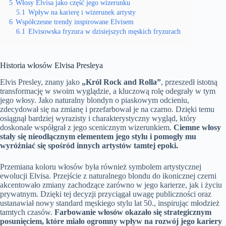
5
Włosy Elvisa jako część jego wizerunku
5.1
Wpływ na karierę i wizerunek artysty
6
Współczesne trendy inspirowane Elvisem
6.1
Elvisowska fryzura w dzisiejszych męskich fryzurach
Historia włosów Elvisa Presleya
Elvis Presley, znany jako
„Król Rock and Rolla”
, przeszedł istotną
transformację w swoim wyglądzie, a kluczową rolę odegrały w tym
jego włosy. Jako naturalny blondyn o piaskowym odcieniu,
zdecydował się na zmianę i przefarbował je na czarno. Dzięki temu
osiągnął bardziej wyrazisty i charakterystyczny wygląd, który
doskonale współgrał z jego scenicznym wizerunkiem.
Ciemne włosy
stały się nieodłącznym elementem jego stylu i pomogły mu
wyróżniać się spośród innych artystów tamtej epoki.
Przemiana koloru włosów była również symbolem artystycznej
ewolucji Elvisa. Przejście z naturalnego blondu do ikonicznej czerni
akcentowało zmiany zachodzące zarówno w jego karierze, jak i życiu
prywatnym. Dzięki tej decyzji przyciągał uwagę publiczności oraz
ustanawiał nowy standard męskiego stylu lat 50., inspirując młodzież
tamtych czasów.
Farbowanie włosów okazało się strategicznym
posunięciem, które miało ogromny wpływ na rozwój jego kariery