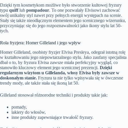
Dzięki tym kosmetykom możliwe było stworzenie kultowej fryzury
typu
quiff
lub
pompadour
. To one pozwalały Elvisowi zachować
swój unikalny styl nawet przy pełnych energii występach na scenie.
Stały się także nieodłącznym elementem jego scenicznego wizerunku,
przyczyniając się do jego rozpoznawalności jako ikony stylu lat 50-
tych.
Rola fryzjera: Homer Gilleland i jego wpływ
Homer Gilleland, osobisty fryzjer Elvisa Presleya, odegrał istotną rolę
w kształtowaniu jego niepowtarzalnego stylu. Jako zaufany specjalista
dbał o to, by fryzura Elvisa zawsze miała perfekcyjny wygląd, co
stanowiło kluczowy element jego scenicznej prezencji.
Dzięki
regularnym wizytom u Gillelanda, włosy Elvisa były zawsze w
doskonałym stanie.
Fryzura ta nie tylko wpisywała się w ówczesne
trendy mody, ale także stała się ikoną lat 50.
Gilleland stosował różnorodne techniki i produkty takie jak:
pomady,
lakiery do włosów,
inne produkty zapewniające trwałość fryzury.