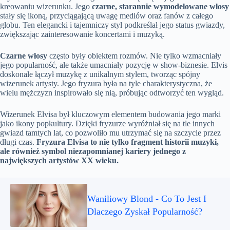
kreowaniu wizerunku. Jego
czarne, starannie wymodelowane włosy
stały się ikoną, przyciągającą uwagę mediów oraz fanów z całego
globu. Ten elegancki i tajemniczy styl podkreślał jego status gwiazdy,
zwiększając zainteresowanie koncertami i muzyką.
Czarne włosy
często były obiektem rozmów. Nie tylko wzmacniały
jego popularność, ale także umacniały pozycję w show-biznesie. Elvis
doskonale łączył muzykę z unikalnym stylem, tworząc spójny
wizerunek artysty. Jego fryzura była na tyle charakterystyczna, że
wielu mężczyzn inspirowało się nią, próbując odtworzyć ten wygląd.
Wizerunek Elvisa był kluczowym elementem budowania jego marki
jako ikony popkultury. Dzięki fryzurze wyróżniał się na tle innych
gwiazd tamtych lat, co pozwoliło mu utrzymać się na szczycie przez
długi czas.
Fryzura Elvisa to nie tylko fragment historii muzyki,
ale również symbol niezapomnianej kariery jednego z
największych artystów XX wieku.
Waniliowy Blond - Co To Jest I
Dlaczego Zyskał Popularność?