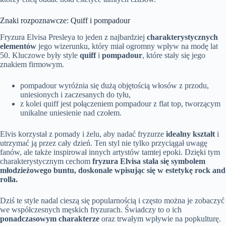
Znaki rozpoznawcze: Quiff i pompadour
Fryzura Elvisa Presleya to jeden z najbardziej
charakterystycznych
elementów
jego wizerunku, który miał ogromny wpływ na modę lat
50. Kluczowe były style
quiff
i
pompadour
, które stały się jego
znakiem firmowym.
pompadour wyróżnia się dużą objętością włosów z przodu,
uniesionych i zaczesanych do tyłu,
z kolei quiff jest połączeniem pompadour z flat top, tworzącym
unikalne uniesienie nad czołem.
Elvis korzystał z pomady i żelu, aby nadać fryzurze
idealny kształt
i
utrzymać ją przez cały dzień. Ten styl nie tylko przyciągał uwagę
fanów, ale także inspirował innych artystów tamtej epoki. Dzięki tym
charakterystycznym cechom
fryzura Elvisa stała się symbolem
młodzieżowego buntu, doskonale wpisując się w estetykę rock and
rolla.
Dziś te style nadal cieszą się popularnością i często można je zobaczyć
we współczesnych męskich fryzurach. Świadczy to o ich
ponadczasowym charakterze
oraz trwałym wpływie na popkulturę.