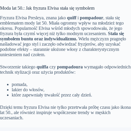
Moda lat 50.: Jak fryzura Elvisa stała się symbolem
Fryzura Elvisa Presleya, znana jako
quiff
i
pompadour
, stała się
emblematem mody lat 50. Miała ogromny wpływ na młodzież tego
okresu. Popularność Elvisa wśród młodych spowodowała, że jego
fryzura była czymś więcej niż tylko modnym uczesaniem.
Stała się
symbolem buntu oraz indywidualizmu.
Wielu mężczyzn pragnęło
naśladować jego styl i zaczęło odwiedzać fryzjerów, aby uzyskać
podobne efekty – starannie ułożone włosy z charakterystycznym
uniesieniem nad czołem.
Stworzenie takiego
quiffa
czy
pompadoura
wymagało odpowiednich
technik stylizacji oraz użycia produktów:
pomada,
lakier do włosów,
które zapewniały trwałość przez cały dzień.
Dzięki temu fryzura Elvisa nie tylko przetrwała próbę czasu jako ikona
lat 50., ale również inspiruje współczesne trendy w męskich
uczesaniach.