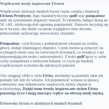
Współczesne trendy inspirowane Elvisem
Współczesne stylizacje męskich fryzur często czerpią z inspiracji
Elvisem Presleyem
. Jego charakterystyczny
quiff
oraz
pompadour
stały się synonimami elegancji i klasyki. Te elementy, będące ikoną lat
50. i 60., zdobywają dziś ogromną popularność. Panowie decydują się
na te fryzury, aby dodać swojemu wyglądowi retro akcentu,
jednocześnie zachowując nowoczesny charakter.
Pompadour
, czyli fryzura z podniesionymi włosami na czubku
głowy, dodaje imponującej objętości. Często można ją zobaczyć na
wybiegach mody oraz na czerwonych dywanach, co świadczy o jej
nieprzemijającym uroku i uniwersalności. Z kolei
quiff
łączy w sobie
cechy pompadoura z krótszymi bokami, co czyni go bardziej
współczesnym wyborem dla młodszych pokoleń.
Aby osiągnąć efekt w stylu
Elvisa
, niezbędne są produkty takie jak
pomady lub żele do włosów. Ich popularność wzrasta za sprawą
celebrytów oraz influencerów modowych, którzy chętnie je
wykorzystują.
Dzięki temu trendy inspirowane stylem Elvisa
pozostają żywe i mają znaczący wpływ na obecną modę męską.
Elvisowska fryzura w dzisiejszych męskich fryzurach