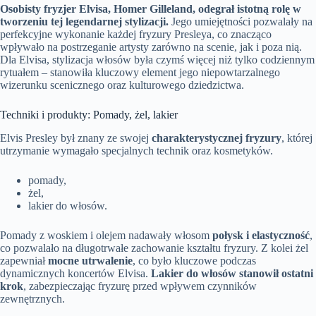
Osobisty fryzjer Elvisa, Homer Gilleland, odegrał istotną rolę w
tworzeniu tej legendarnej stylizacji.
Jego umiejętności pozwalały na
perfekcyjne wykonanie każdej fryzury Presleya, co znacząco
wpływało na postrzeganie artysty zarówno na scenie, jak i poza nią.
Dla Elvisa, stylizacja włosów była czymś więcej niż tylko codziennym
rytuałem – stanowiła kluczowy element jego niepowtarzalnego
wizerunku scenicznego oraz kulturowego dziedzictwa.
Techniki i produkty: Pomady, żel, lakier
Elvis Presley był znany ze swojej
charakterystycznej fryzury
, której
utrzymanie wymagało specjalnych technik oraz kosmetyków.
pomady,
żel,
lakier do włosów.
Pomady z woskiem i olejem nadawały włosom
połysk i elastyczność
,
co pozwalało na długotrwałe zachowanie kształtu fryzury. Z kolei żel
zapewniał
mocne utrwalenie
, co było kluczowe podczas
dynamicznych koncertów Elvisa.
Lakier do włosów stanowił ostatni
krok
, zabezpieczając fryzurę przed wpływem czynników
zewnętrznych.