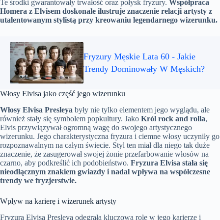
Te środki gwarantowały trwałość oraz połysk fryzury.
Współpraca
Homera z Elvisem doskonale ilustruje znaczenie relacji artysty z
utalentowanym stylistą przy kreowaniu legendarnego wizerunku.
Fryzury Męskie Lata 60 - Jakie
Trendy Dominowały W Męskich?
Włosy Elvisa jako część jego wizerunku
Włosy Elvisa Presleya
były nie tylko elementem jego wyglądu, ale
również stały się symbolem popkultury. Jako
Król rock and rolla
,
Elvis przywiązywał ogromną wagę do swojego artystycznego
wizerunku. Jego charakterystyczna fryzura i ciemne włosy uczyniły go
rozpoznawalnym na całym świecie. Styl ten miał dla niego tak duże
znaczenie, że zasugerował swojej żonie przefarbowanie włosów na
czarno, aby podkreślić ich podobieństwo.
Fryzura Elvisa stała się
nieodłącznym znakiem gwiazdy i nadal wpływa na współczesne
trendy we fryzjerstwie.
Wpływ na karierę i wizerunek artysty
Fryzura Elvisa Presleya odegrała kluczową rolę w jego karierze i