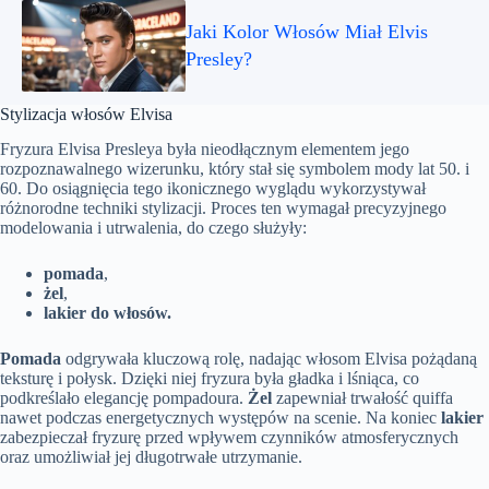
Jaki Kolor Włosów Miał Elvis
Presley?
Stylizacja włosów Elvisa
Fryzura Elvisa Presleya była nieodłącznym elementem jego
rozpoznawalnego wizerunku, który stał się symbolem mody lat 50. i
60. Do osiągnięcia tego ikonicznego wyglądu wykorzystywał
różnorodne techniki stylizacji. Proces ten wymagał precyzyjnego
modelowania i utrwalenia, do czego służyły:
pomada
,
żel
,
lakier do włosów.
Pomada
odgrywała kluczową rolę, nadając włosom Elvisa pożądaną
teksturę i połysk. Dzięki niej fryzura była gładka i lśniąca, co
podkreślało elegancję pompadoura.
Żel
zapewniał trwałość quiffa
nawet podczas energetycznych występów na scenie. Na koniec
lakier
zabezpieczał fryzurę przed wpływem czynników atmosferycznych
oraz umożliwiał jej długotrwałe utrzymanie.