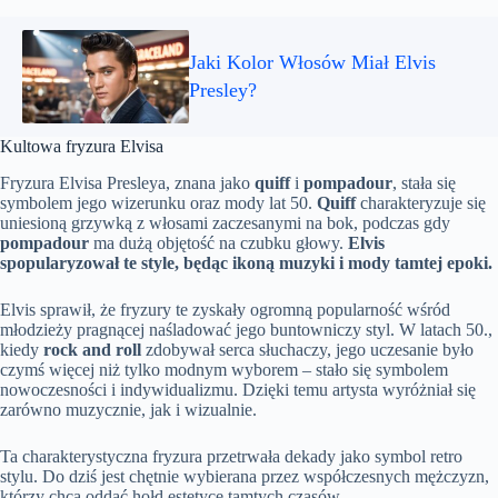
Jaki Kolor Włosów Miał Elvis
Presley?
Kultowa fryzura Elvisa
Fryzura Elvisa Presleya, znana jako
quiff
i
pompadour
, stała się
symbolem jego wizerunku oraz mody lat 50.
Quiff
charakteryzuje się
uniesioną grzywką z włosami zaczesanymi na bok, podczas gdy
pompadour
ma dużą objętość na czubku głowy.
Elvis
spopularyzował te style, będąc ikoną muzyki i mody tamtej epoki.
Elvis sprawił, że fryzury te zyskały ogromną popularność wśród
młodzieży pragnącej naśladować jego buntowniczy styl. W latach 50.,
kiedy
rock and roll
zdobywał serca słuchaczy, jego uczesanie było
czymś więcej niż tylko modnym wyborem – stało się symbolem
nowoczesności i indywidualizmu. Dzięki temu artysta wyróżniał się
zarówno muzycznie, jak i wizualnie.
Ta charakterystyczna fryzura przetrwała dekady jako symbol retro
stylu. Do dziś jest chętnie wybierana przez współczesnych mężczyzn,
którzy chcą oddać hołd estetyce tamtych czasów.