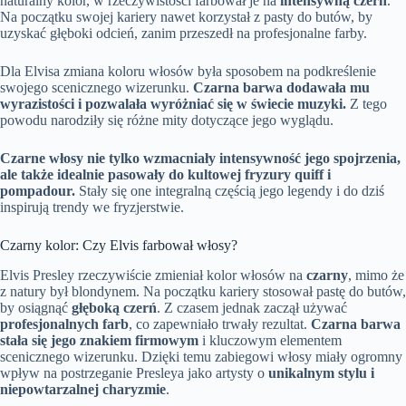
naturalny kolor, w rzeczywistości farbował je na
intensywną czerń
.
Na początku swojej kariery nawet korzystał z pasty do butów, by
uzyskać głęboki odcień, zanim przeszedł na profesjonalne farby.
Dla Elvisa zmiana koloru włosów była sposobem na podkreślenie
swojego scenicznego wizerunku.
Czarna barwa dodawała mu
wyrazistości i pozwalała wyróżniać się w świecie muzyki.
Z tego
powodu narodziły się różne mity dotyczące jego wyglądu.
Czarne włosy nie tylko wzmacniały intensywność jego spojrzenia,
ale także idealnie pasowały do kultowej fryzury quiff i
pompadour.
Stały się one integralną częścią jego legendy i do dziś
inspirują trendy we fryzjerstwie.
Czarny kolor: Czy Elvis farbował włosy?
Elvis Presley rzeczywiście zmieniał kolor włosów na
czarny
, mimo że
z natury był blondynem. Na początku kariery stosował pastę do butów,
by osiągnąć
głęboką czerń
. Z czasem jednak zaczął używać
profesjonalnych farb
, co zapewniało trwały rezultat.
Czarna barwa
stała się jego znakiem firmowym
i kluczowym elementem
scenicznego wizerunku. Dzięki temu zabiegowi włosy miały ogromny
wpływ na postrzeganie Presleya jako artysty o
unikalnym stylu i
niepowtarzalnej charyzmie
.