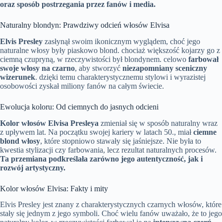
oraz sposób postrzegania przez fanów i media.
Naturalny blondyn: Prawdziwy odcień włosów Elvisa
Elvis Presley
zasłynął swoim ikonicznym wyglądem, choć jego
naturalne włosy były piaskowo blond. chociaż większość kojarzy go z
ciemną czupryną, w rzeczywistości był blondynem. celowo
farbował
swoje włosy na czarno
, aby stworzyć
niezapomniany sceniczny
wizerunek
. dzięki temu charakterystycznemu stylowi i wyrazistej
osobowości zyskał miliony fanów na całym świecie.
Ewolucja koloru: Od ciemnych do jasnych odcieni
Kolor włosów Elvisa Presleya
zmieniał się w sposób naturalny wraz
z upływem lat. Na początku swojej kariery w latach 50., miał
ciemne
blond włosy
, które stopniowo stawały się jaśniejsze. Nie była to
kwestia stylizacji czy farbowania, lecz rezultat naturalnych procesów.
Ta przemiana podkreślała zarówno jego autentyczność, jak i
rozwój artystyczny.
Kolor włosów Elvisa: Fakty i mity
Elvis Presley jest znany z charakterystycznych czarnych włosów, które
stały się jednym z jego symboli. Choć wielu fanów uważało, że to jego