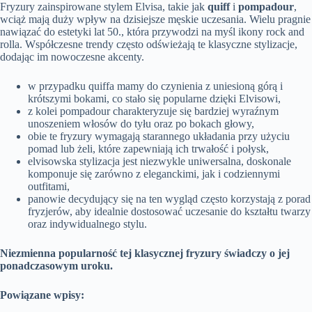
Fryzury zainspirowane stylem Elvisa, takie jak
quiff
i
pompadour
,
wciąż mają duży wpływ na dzisiejsze męskie uczesania. Wielu pragnie
nawiązać do estetyki lat 50., która przywodzi na myśl ikony rock and
rolla. Współczesne trendy często odświeżają te klasyczne stylizacje,
dodając im nowoczesne akcenty.
w przypadku quiffa mamy do czynienia z uniesioną górą i
krótszymi bokami, co stało się popularne dzięki Elvisowi,
z kolei pompadour charakteryzuje się bardziej wyraźnym
unoszeniem włosów do tyłu oraz po bokach głowy,
obie te fryzury wymagają starannego układania przy użyciu
pomad lub żeli, które zapewniają ich trwałość i połysk,
elvisowska stylizacja jest niezwykle uniwersalna, doskonale
komponuje się zarówno z eleganckimi, jak i codziennymi
outfitami,
panowie decydujący się na ten wygląd często korzystają z porad
fryzjerów, aby idealnie dostosować uczesanie do kształtu twarzy
oraz indywidualnego stylu.
Niezmienna popularność tej klasycznej fryzury świadczy o jej
ponadczasowym uroku.
Powiązane wpisy: