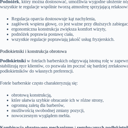
Podnóżek
, który można dostosować, umożliwia wygodne ułożenie nó
wszystkie te regulacje wspólnie tworzą atmosferę sprzyjającą relaksowi
Regulacja oparcia dostosowuje kąt nachylenia,
zagłówek wspiera głowę, co jest ważne przy dłuższych zabiegac
ergonomiczna konstrukcja zwiększa komfort wizyty,
podnóżek poprawia postawę ciała,
wszystkie regulacje poprawiają jakość usług fryzjerskich.
Podłokietniki i konstrukcja obrotowa
Podłokietniki
w fotelach barberskich odgrywają istotną rolę w zapewn
stabilizują ręce klientów, co pozwala im poczuć się bardziej zrelaks
podłokietników do własnych preferencji.
Fotele barberskie często charakteryzują się:
obrotową konstrukcją,
które ułatwia szybkie obracanie ich w różne strony,
ogromną zaletą dla barberów,
możliwością swobodnej zmiany pozycji,
nowoczesnym wyglądem mebla.
Kombinacja obrotowego mechanizmu
i
regulowanych podłokietn