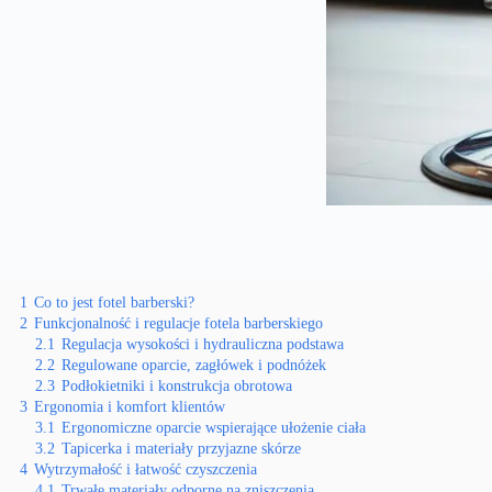
1
Co to jest fotel barberski?
2
Funkcjonalność i regulacje fotela barberskiego
2.1
Regulacja wysokości i hydrauliczna podstawa
2.2
Regulowane oparcie, zagłówek i podnóżek
2.3
Podłokietniki i konstrukcja obrotowa
3
Ergonomia i komfort klientów
3.1
Ergonomiczne oparcie wspierające ułożenie ciała
3.2
Tapicerka i materiały przyjazne skórze
4
Wytrzymałość i łatwość czyszczenia
4.1
Trwałe materiały odporne na zniszczenia