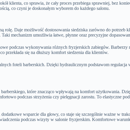
ół klienta, co sprawia, że cały proces przebiega sprawniej, bez konie
nością, co czyni je doskonałym wyborem do każdego salonu.
ną rolę. Daje możliwość dostosowania siedziska zarówno do potrzeb kl
py. Taki mechanizm umożliwia łatwe, płynne oraz precyzyjne dopasowan
uczowe podczas wykonywania różnych fryzjerskich zabiegów. Barberzy
 co przekłada się na dłuższy komfort siedzenia dla klientów.
alnych foteli barberskich. Dzięki hydraulicznym podstawom regulacja
la barberskiego, które znacząco wpływają na komfort użytkowania. Dzię
 komfortowo podczas strzyżenia czy pielęgnacji zarostu. To elastyczne 
i dodatkowe wsparcie dla głowy, co staje się szczególnie ważne w tra
świadczenia podczas wizyty w salonie fryzjerskim. Komfortowe warunki