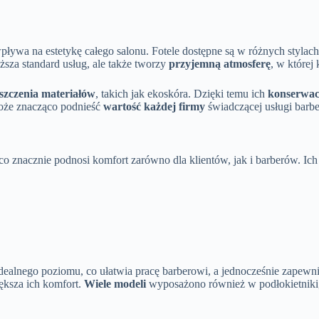
wpływa na estetykę całego salonu. Fotele dostępne są w różnych stylac
za standard usług, ale także tworzy
przyjemną atmosferę
, w której
yszczenia materiałów
, takich jak ekoskóra. Dzięki temu ich
konserwac
oże znacząco podnieść
wartość każdej firmy
świadczącej usługi barbe
co znacznie podnosi komfort zarówno dla klientów, jak i barberów. Ich
dealnego poziomu, co ułatwia pracę barberowi, a jednocześnie zapewn
ększa ich komfort.
Wiele modeli
wyposażono również w podłokietniki, 