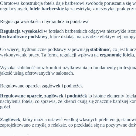
Obrotowa konstrukcja fotela daje barberowi swobodę poruszania się wok
regulacyjnych,
fotele barberskie
łączą estetykę z niezwykłą praktycz
Regulacja wysokości i hydrauliczna podstawa
Regulacja wysokości
w fotelach barberskich odgrywa niezwykle istot
hydrauliczne podstawy
, które działają na zasadzie efektywnej pom
Co więcej, hydrauliczne podstawy zapewniają
stabilność
, co jest kl
wykonywanie pracy. Ta forma regulacji wpływa na
ergonomię fotela
,
Wysoka stabilność oraz komfort użytkowania to fundamenty profesjon
jakość usług oferowanych w salonach.
Regulowane oparcie, zagłówek i podnóżek
Regulowane oparcie
,
zagłówek
i
podnóżek
to istotne elementy fote
nachylenia fotela, co sprawia, że klienci czują się znacznie bardziej
gości.
Zagłówek
, który można ustawić według własnych preferencji, stanow
zaprojektowano z myślą o relaksie, co przekłada się na pozytywne do