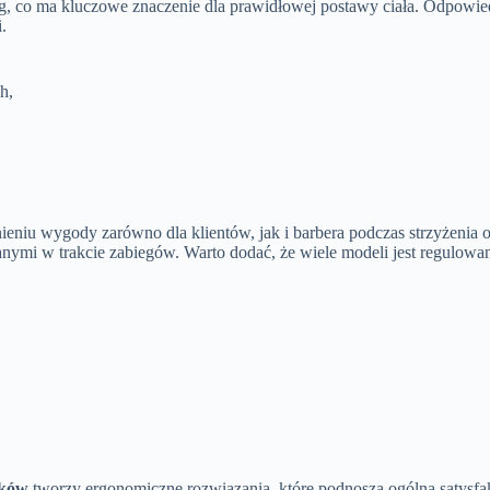
g, co ma kluczowe znaczenie dla prawidłowej postawy ciała. Odpowie
.
h,
ieniu wygody zarówno dla klientów, jak i barbera podczas strzyżenia o
owanymi w trakcie zabiegów. Warto dodać, że wiele modeli jest regulo
ików
tworzy ergonomiczne rozwiązania, które podnoszą ogólną satysfak