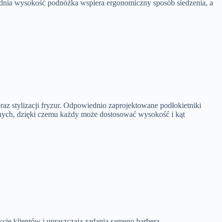
dnia wysokość podnóżka wspiera ergonomiczny sposób siedzenia, a
raz stylizacji fryzur. Odpowiednio zaprojektowane podłokietniki
wanych, dzięki czemu każdy może dostosować wysokość i kąt
cję klientów i upraszczają zadania samego barbera.