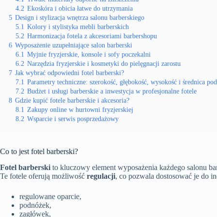
4.2
Ekoskóra i obicia łatwe do utrzymania
5
Design i stylizacja wnętrza salonu barberskiego
5.1
Kolory i stylistyka mebli barberskich
5.2
Harmonizacja fotela z akcesoriami barbershopu
6
Wyposażenie uzupełniające salon barberski
6.1
Myjnie fryzjerskie, konsole i sofy poczekalni
6.2
Narzędzia fryzjerskie i kosmetyki do pielęgnacji zarostu
7
Jak wybrać odpowiedni fotel barberski?
7.1
Parametry techniczne: szerokość, głębokość, wysokość i średnica po
7.2
Budżet i usługi barberskie a inwestycja w profesjonalne fotele
8
Gdzie kupić fotele barberskie i akcesoria?
8.1
Zakupy online w hurtowni fryzjerskiej
8.2
Wsparcie i serwis posprzedażowy
Co to jest fotel barberski?
Fotel barberski
to kluczowy element wyposażenia każdego salonu ba
Te fotele oferują możliwość
regulacji
, co pozwala dostosować je do i
regulowane oparcie,
podnóżek,
zagłówek,