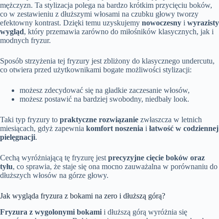
mężczyzn. Ta stylizacja polega na bardzo krótkim przycięciu boków,
co w zestawieniu z dłuższymi włosami na czubku głowy tworzy
efektowny kontrast. Dzięki temu uzyskujemy
nowoczesny
i
wyrazisty
wygląd
, który przemawia zarówno do miłośników klasycznych, jak i
modnych fryzur.
Sposób strzyżenia tej fryzury jest zbliżony do klasycznego undercutu,
co otwiera przed użytkownikami bogate możliwości stylizacji:
możesz zdecydować się na gładkie zaczesanie włosów,
możesz postawić na bardziej swobodny, niedbały look.
Taki typ fryzury to
praktyczne rozwiązanie
zwłaszcza w letnich
miesiącach, gdyż zapewnia
komfort noszenia
i
łatwość w codziennej
pielęgnacji
.
Cechą wyróżniającą tę fryzurę jest
precyzyjne cięcie boków oraz
tyłu
, co sprawia, że staje się ona mocno zauważalna w porównaniu do
dłuższych włosów na górze głowy.
Jak wygląda fryzura z bokami na zero i dłuższą górą?
Fryzura z wygolonymi bokami
i dłuższą górą wyróżnia się