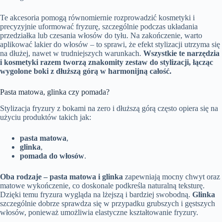
Te akcesoria pomogą równomiernie rozprowadzić kosmetyki i
precyzyjnie uformować fryzurę, szczególnie podczas układania
przedziałka lub czesania włosów do tyłu. Na zakończenie, warto
aplikować lakier do włosów – to sprawi, że efekt stylizacji utrzyma się
na dłużej, nawet w trudniejszych warunkach.
Wszystkie te narzędzia
i kosmetyki razem tworzą znakomity zestaw do stylizacji, łącząc
wygolone boki z dłuższą górą w harmonijną całość.
Pasta matowa, glinka czy pomada?
Stylizacja fryzury z bokami na zero i dłuższą górą często opiera się na
użyciu produktów takich jak:
pasta matowa
,
glinka
,
pomada do włosów
.
Oba rodzaje – pasta matowa i glinka
zapewniają mocny chwyt oraz
matowe wykończenie, co doskonale podkreśla naturalną teksturę.
Dzięki temu fryzura wygląda na lżejszą i bardziej swobodną.
Glinka
szczególnie dobrze sprawdza się w przypadku grubszych i gęstszych
włosów, ponieważ umożliwia elastyczne kształtowanie fryzury.