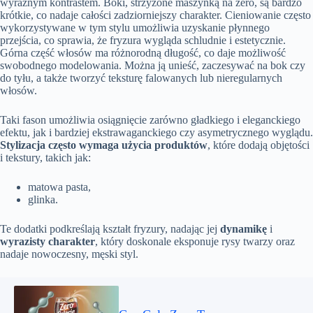
wyraźnym kontrastem. Boki, strzyżone maszynką na zero, są bardzo
krótkie, co nadaje całości zadziorniejszy charakter. Cieniowanie często
wykorzystywane w tym stylu umożliwia uzyskanie płynnego
przejścia, co sprawia, że fryzura wygląda schludnie i estetycznie.
Górna część włosów ma różnorodną długość, co daje możliwość
swobodnego modelowania. Można ją unieść, zaczesywać na bok czy
do tyłu, a także tworzyć teksturę falowanych lub nieregularnych
włosów.
Taki fason umożliwia osiągnięcie zarówno gładkiego i eleganckiego
efektu, jak i bardziej ekstrawaganckiego czy asymetrycznego wyglądu.
Stylizacja często wymaga użycia produktów
, które dodają objętości
i tekstury, takich jak:
matowa pasta,
glinka.
Te dodatki podkreślają kształt fryzury, nadając jej
dynamikę
i
wyrazisty charakter
, który doskonale eksponuje rysy twarzy oraz
nadaje nowoczesny, męski styl.