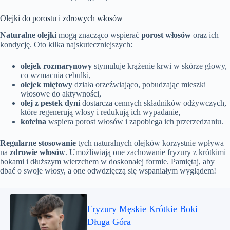
Olejki do porostu i zdrowych włosów
Naturalne olejki
mogą znacząco wspierać
porost włosów
oraz ich
kondycję. Oto kilka najskuteczniejszych:
olejek rozmarynowy
stymuluje krążenie krwi w skórze głowy,
co wzmacnia cebulki,
olejek miętowy
działa orzeźwiająco, pobudzając mieszki
włosowe do aktywności,
olej z pestek dyni
dostarcza cennych składników odżywczych,
które regenerują włosy i redukują ich wypadanie,
kofeina
wspiera porost włosów i zapobiega ich przerzedzaniu.
Regularne stosowanie
tych naturalnych olejków korzystnie wpływa
na
zdrowie włosów
. Umożliwiają one zachowanie fryzury z krótkimi
bokami i dłuższym wierzchem w doskonałej formie. Pamiętaj, aby
dbać o swoje włosy, a one odwdzięczą się wspaniałym wyglądem!
Fryzury Męskie Krótkie Boki
Długa Góra