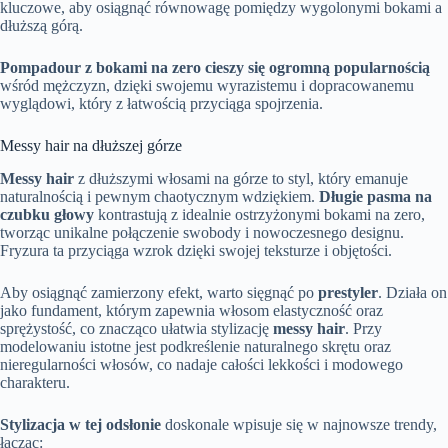
kluczowe, aby osiągnąć równowagę pomiędzy wygolonymi bokami a
dłuższą górą.
Pompadour z bokami na zero cieszy się ogromną popularnością
wśród mężczyzn, dzięki swojemu wyrazistemu i dopracowanemu
wyglądowi, który z łatwością przyciąga spojrzenia.
Messy hair na dłuższej górze
Messy hair
z dłuższymi włosami na górze to styl, który emanuje
naturalnością i pewnym chaotycznym wdziękiem.
Długie pasma na
czubku głowy
kontrastują z idealnie ostrzyżonymi bokami na zero,
tworząc unikalne połączenie swobody i nowoczesnego designu.
Fryzura ta przyciąga wzrok dzięki swojej teksturze i objętości.
Aby osiągnąć zamierzony efekt, warto sięgnąć po
prestyler
. Działa on
jako fundament, którym zapewnia włosom elastyczność oraz
sprężystość, co znacząco ułatwia stylizację
messy hair
. Przy
modelowaniu istotne jest podkreślenie naturalnego skrętu oraz
nieregularności włosów, co nadaje całości lekkości i modowego
charakteru.
Stylizacja w tej odsłonie
doskonale wpisuje się w najnowsze trendy,
łącząc: