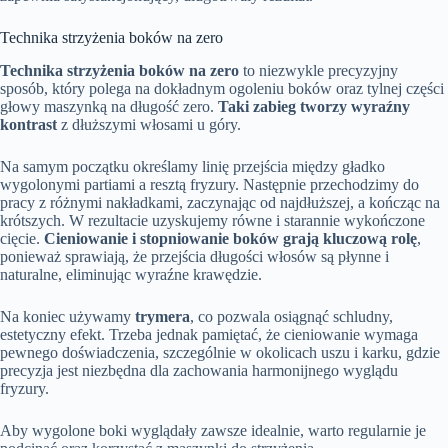
Technika strzyżenia boków na zero
Technika strzyżenia boków na zero
to niezwykle precyzyjny
sposób, który polega na dokładnym ogoleniu boków oraz tylnej części
głowy maszynką na długość zero.
Taki zabieg tworzy wyraźny
kontrast
z dłuższymi włosami u góry.
Na samym początku określamy linię przejścia między gładko
wygolonymi partiami a resztą fryzury. Następnie przechodzimy do
pracy z różnymi nakładkami, zaczynając od najdłuższej, a kończąc na
krótszych. W rezultacie uzyskujemy równe i starannie wykończone
cięcie.
Cieniowanie i stopniowanie boków grają kluczową rolę
,
ponieważ sprawiają, że przejścia długości włosów są płynne i
naturalne, eliminując wyraźne krawędzie.
Na koniec używamy
trymera
, co pozwala osiągnąć schludny,
estetyczny efekt. Trzeba jednak pamiętać, że cieniowanie wymaga
pewnego doświadczenia, szczególnie w okolicach uszu i karku, gdzie
precyzja jest niezbędna dla zachowania harmonijnego wyglądu
fryzury.
Aby wygolone boki wyglądały zawsze idealnie, warto regularnie je