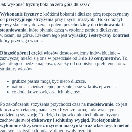
Jak wykonać fryzurę boki na zero góra dłuższa?
Wykonanie fryzury
z krótkimi bokami i dłuższą górą rozpoczynamy
od
precyzyjnego strzyżenia
przy użyciu maszynki. Boki oraz tył
głowy skracamy do zera, a potem przechodzimy do
cieniowania
i
stopniowania
, które płynnie łączą wygolone partie z dłuższymi
włosami na górze. Efektem tego jest
wyrazisty i estetyczny kontrast
,
który przyciąga wzrok.
Długość górnej części włosów
dostosowujemy indywidualnie –
zazwyczaj mieści się ona w przedziale od
3 do 10 centymetrów
. To,
jaka długość będzie najlepsza, zależy od osobistych preferencji oraz
struktury włosów;
grubsze pasma mogą być nieco dłuższe,
natomiast cieńsze lepiej prezentują się w krótszej wersji,
co dodatkowo zwiększa ich objętość.
Po zakończeniu strzyżenia przychodzi czas na
modelowanie
, co jest
kluczowym etapem, nadającym fryzurze formę i ułatwiającym
codzienną stylizację. To dzięki odpowiednim technikom fryzura
zachowuje swój
efektowny i schludny wygląd
.
Profesjonalnie
wykonane strzyżenie z użyciem maszynki oraz właściwych metod
zapewnia satysfakcjonujący, długotrwały rezultat.