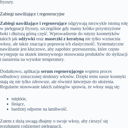
fryzury.
Zabiegi nawilżające i regeneracyjne
Zabiegi nawilżające i regenerujące
odgrywają niezwykle istotną rolę
w pielęgnacji fryzury, szczególnie gdy mamy krótko przystrzyżone
boki i dłuższą górną część. Wprowadzenie do rutyny kosmetyków
takich jak
odżywki
oraz
maseczki z keratyną
nie tylko wzmacnia
włosy, ale także znacząco poprawia ich elastyczność. Systematyczne
nawilżanie jest kluczowe, aby zapobiec przesuszeniu, które często
występuje na skutek intensywnego stosowania produktów do stylizacji
i narażenia na wysokie temperatury.
Dodatkowo, aplikacja
serum regenerującego
wspiera proces
odbudowy zniszczonej struktury włosów. Dzięki temu nasze kosmyki
stają się nie tylko zdrowsze, ale również łatwiejsze do ułożenia.
Regularne stosowanie takich zabiegów sprawia, że włosy stają się:
miękkie,
lśniące,
bardziej odporne na łamliwość.
Zatem z dużą uwagą dbajmy o swoje włosy, aby cieszyć się
rezultatami codziennej pielęgnacji.