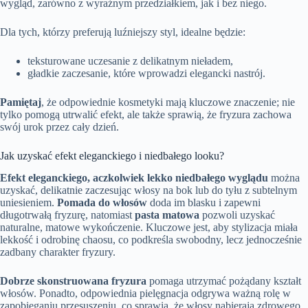
wygląd, zarówno z wyraźnym przedziałkiem, jak i bez niego.
Dla tych, którzy preferują luźniejszy styl, idealne będzie:
teksturowane uczesanie z delikatnym nieładem,
gładkie zaczesanie, które wprowadzi elegancki nastrój.
Pamiętaj
, że odpowiednie kosmetyki mają kluczowe znaczenie; nie
tylko pomogą utrwalić efekt, ale także sprawią, że fryzura zachowa
swój urok przez cały dzień.
Jak uzyskać efekt eleganckiego i niedbałego looku?
Efekt eleganckiego, aczkolwiek lekko niedbałego wyglądu
można
uzyskać, delikatnie zaczesując włosy na bok lub do tyłu z subtelnym
uniesieniem.
Pomada do włosów
doda im blasku i zapewni
długotrwałą fryzurę, natomiast
pasta matowa
pozwoli uzyskać
naturalne, matowe wykończenie. Kluczowe jest, aby stylizacja miała
lekkość i odrobinę chaosu, co podkreśla swobodny, lecz jednocześnie
zadbany charakter fryzury.
Dobrze skonstruowana fryzura
pomaga utrzymać pożądany kształt
włosów. Ponadto, odpowiednia pielęgnacja odgrywa ważną rolę w
zapobieganiu przesuszeniu, co sprawia, że włosy nabierają zdrowego