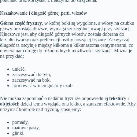
podcinać oraz korzystać z maszynki do strzyżenia.
Kształtowanie i długość górnej partii włosów
Górna część fryzury
, w której boki są wygolone, a włosy na czubku
głowy pozostają dłuższe, wymaga szczególnej uwagi przy stylizacji.
Kluczowe jest, aby długość górnych włosów została dobrana do
kształtu twarzy oraz preferencji osoby noszącej fryzurę. Zazwyczaj
długość ta oscyluje między kilkoma a kilkunastoma centymetrami, co
otwiera nam drogę do różnorodnych możliwości stylizacji. Można je
na przykład:
unieść,
zaczesywać do tyłu,
zaczesywać na bok,
formować w nieregularny czub.
Nie można zapominać o nadaniu fryzurze odpowiedniej
tekstury
i
objętości
; dzięki temu wygląda ona lekko, a zarazem efektownie. Aby
utrzymać kontrolę nad fryzurą, stosujemy:
pomady,
matowe pasty,
glinki.