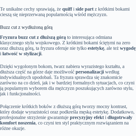
Te unikalne cechy sprawiają, że
quiff
i
side part
z krótkimi bokami
cieszą się nieprzerwaną popularnością wśród mężczyzn.
Buzz cut z wydłużoną górą
Fryzura buzz cut z dłuższą górą
to interesująca odmiana
klasycznego stylu wojskowego. Z krótkimi bokami ściętymi na zero
oraz dłuższą górą, ta fryzura oferuje nie tylko
estetykę
, ale też
wygodę
i
łatwość w stylizacji
.
Dzięki wygolonym bokom, twarz nabiera wyrazistego kształtu, a
dłuższa część na górze daje możliwość
personalizacji
według
indywidualnych upodobań. Ta fryzura sprawdza się znakomicie
zarówno na co dzień, jak i w bardziej formalnych sytuacjach, co czyni
ją popularnym wyborem dla mężczyzn poszukujących zarówno stylu,
jak i funkcjonalności.
Połączenie krótkich boków z dłuższą górą tworzy mocny kontrast,
który dodaje wyrazistości oraz podkreśla męską estetykę. Dodatkowo,
profesjonalne strzyżenie gwarantuje
precyzyjny efekt
i
długotrwały
komfort noszenia
, co czyni ten styl praktycznym rozwiązaniem na
różne okazje.