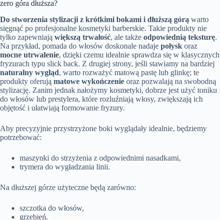
zero góra dłuższa?
Do stworzenia stylizacji z krótkimi bokami i dłuższą górą
warto
sięgnąć po profesjonalne kosmetyki barberskie. Takie produkty nie
tylko zapewniają
większą trwałość
, ale także
odpowiednią teksturę
.
Na przykład, pomada do włosów doskonale nadaje
połysk
oraz
mocne utrwalenie
, dzięki czemu idealnie sprawdza się w klasycznych
fryzurach typu slick back. Z drugiej strony, jeśli stawiamy na bardziej
naturalny wygląd
, warto rozważyć matową pastę lub glinkę; te
produkty oferują
matowe wykończenie
oraz pozwalają na swobodną
stylizację. Zanim jednak nałożymy kosmetyki, dobrze jest użyć toniku
do włosów lub prestylera, które rozluźniają włosy, zwiększają ich
objętość i ułatwiają formowanie fryzury.
Aby precyzyjnie przystrzyżone boki wyglądały idealnie, będziemy
potrzebować:
maszynki do strzyżenia z odpowiednimi nasadkami,
trymera do wygładzania linii.
Na dłuższej górze użyteczne będą zarówno:
szczotka do włosów,
grzebień.