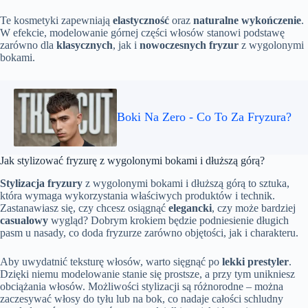
Te kosmetyki zapewniają
elastyczność
oraz
naturalne wykończenie
.
W efekcie, modelowanie górnej części włosów stanowi podstawę
zarówno dla
klasycznych
, jak i
nowoczesnych fryzur
z wygolonymi
bokami.
Boki Na Zero - Co To Za Fryzura?
Jak stylizować fryzurę z wygolonymi bokami i dłuższą górą?
Stylizacja fryzury
z wygolonymi bokami i dłuższą górą to sztuka,
która wymaga wykorzystania właściwych produktów i technik.
Zastanawiasz się, czy chcesz osiągnąć
elegancki
, czy może bardziej
casualowy
wygląd? Dobrym krokiem będzie podniesienie długich
pasm u nasady, co doda fryzurze zarówno objętości, jak i charakteru.
Aby uwydatnić teksturę włosów, warto sięgnąć po
lekki prestyler
.
Dzięki niemu modelowanie stanie się prostsze, a przy tym unikniesz
obciążania włosów. Możliwości stylizacji są różnorodne – można
zaczesywać włosy do tyłu lub na bok, co nadaje całości schludny