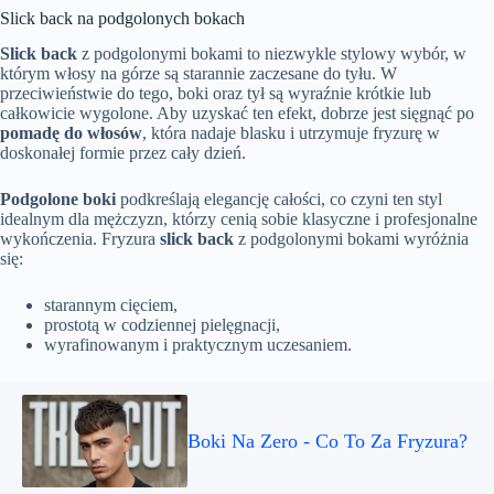
Slick back na podgolonych bokach
Slick back
z podgolonymi bokami to niezwykle stylowy wybór, w
którym włosy na górze są starannie zaczesane do tyłu. W
przeciwieństwie do tego, boki oraz tył są wyraźnie krótkie lub
całkowicie wygolone. Aby uzyskać ten efekt, dobrze jest sięgnąć po
pomadę do włosów
, która nadaje blasku i utrzymuje fryzurę w
doskonałej formie przez cały dzień.
Podgolone boki
podkreślają elegancję całości, co czyni ten styl
idealnym dla mężczyzn, którzy cenią sobie klasyczne i profesjonalne
wykończenia. Fryzura
slick back
z podgolonymi bokami wyróżnia
się:
starannym cięciem,
prostotą w codziennej pielęgnacji,
wyrafinowanym i praktycznym uczesaniem.
Boki Na Zero - Co To Za Fryzura?