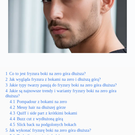
1
Co to jest fryzura boki na zero góra dłuższa?
2
Jak wygląda fryzura z bokami na zero i dłuższą górą?
3
Jakie typy twarzy pasują do fryzury boki na zero góra dłuższa?
4
Jakie są najnowsze trendy i warianty fryzury boki na zero góra
dłuższa?
4.1
Pompadour z bokami na zero
4.2
Messy hair na dłuższej górze
4.3
Quiff i side part z krótkimi bokami
4.4
Buzz cut z wydłużoną górą
4.5
Slick back na podgolonych bokach
5
Jak wykonać fryzurę boki na zero góra dłuższa?