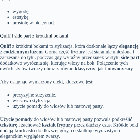
wygodę,
estetykę,
prostotę w pielęgnacji.
Quiff i side part z krótkimi bokami
Quiff
z krótkimi bokami to stylizacja, która doskonale łączy
elegancję
z
codziennym luzem
. Górna część fryzury jest starannie uniesiona i
zaczesana do tyłu, podczas gdy wyraźny przedziałek w stylu
side part
dodatkowo wyróżnia się, kierując włosy na bok. Połączenie tych
dwóch stylów tworzy obraz zarówno
klasyczny
, jak i
nowoczesny
.
Aby osiągnąć wymarzony efekt, kluczowe jest:
precyzyjne strzyżenie,
właściwa stylizacja,
użycie pomady do włosów lub matowej pasty.
Użycie pomady
do włosów lub matowej pasty pozwala podkreślić
teksturę
i zachować
kształt fryzury
przez dłuższy czas. Krótkie boki
dodają
kontrastu
do dłuższej góry, co skutkuje wyrazistym i
eleganckim wyglądem twarzy.