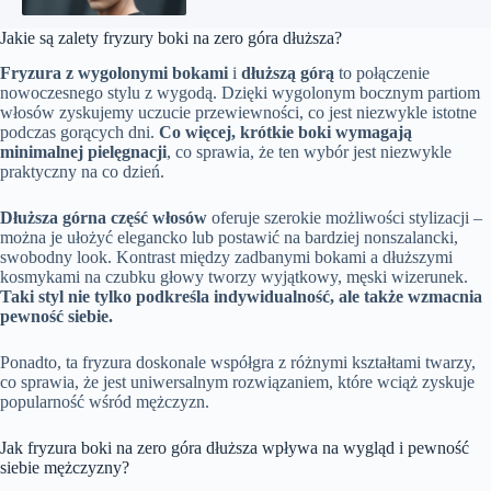
Jakie są zalety fryzury boki na zero góra dłuższa?
Fryzura z wygolonymi bokami
i
dłuższą górą
to połączenie
nowoczesnego stylu z wygodą. Dzięki wygolonym bocznym partiom
włosów zyskujemy uczucie przewiewności, co jest niezwykle istotne
podczas gorących dni.
Co więcej, krótkie boki wymagają
minimalnej pielęgnacji
, co sprawia, że ten wybór jest niezwykle
praktyczny na co dzień.
Dłuższa górna część włosów
oferuje szerokie możliwości stylizacji –
można je ułożyć elegancko lub postawić na bardziej nonszalancki,
swobodny look. Kontrast między zadbanymi bokami a dłuższymi
kosmykami na czubku głowy tworzy wyjątkowy, męski wizerunek.
Taki styl nie tylko podkreśla indywidualność, ale także wzmacnia
pewność siebie.
Ponadto, ta fryzura doskonale współgra z różnymi kształtami twarzy,
co sprawia, że jest uniwersalnym rozwiązaniem, które wciąż zyskuje
popularność wśród mężczyzn.
Jak fryzura boki na zero góra dłuższa wpływa na wygląd i pewność
siebie mężczyzny?