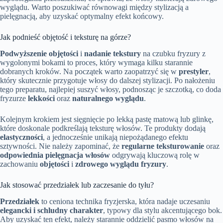
wyglądu. Warto poszukiwać równowagi między stylizacją a
pielęgnacją, aby uzyskać optymalny efekt końcowy.
Jak podnieść objętość i teksturę na górze?
Podwyższenie objętości
i
nadanie tekstury
na czubku fryzury z
wygolonymi bokami to proces, który wymaga kilku starannie
dobranych kroków. Na początek warto zaopatrzyć się w
prestyler
,
który skutecznie przygotuje włosy do dalszej stylizacji. Po nałożeniu
tego preparatu, najlepiej suszyć włosy, podnosząc je szczotką, co doda
fryzurze
lekkości
oraz
naturalnego wyglądu
.
Kolejnym krokiem jest sięgnięcie po lekką pastę matową lub glinkę,
które doskonale podkreślają teksturę włosów. Te produkty dodają
elastyczności
, a jednocześnie unikają niepożądanego efektu
sztywności. Nie należy zapominać, że
regularne teksturowanie
oraz
odpowiednia pielęgnacja włosów
odgrywają kluczową rolę w
zachowaniu
objętości
i
zdrowego wyglądu fryzury
.
Jak stosować przedziałek lub zaczesanie do tyłu?
Przedziałek
to ceniona technika fryzjerska, która nadaje uczesaniu
elegancki i schludny charakter
, typowy dla stylu akcentującego bok.
Aby uzyskać ten efekt, należy starannie oddzielić pasmo włosów na