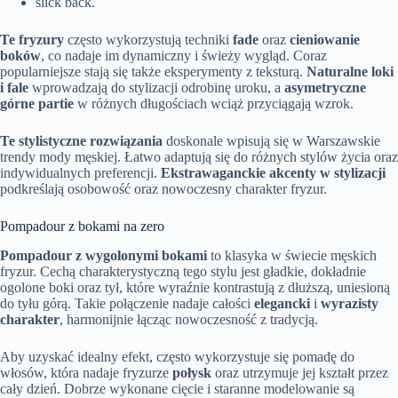
slick back.
Te fryzury
często wykorzystują techniki
fade
oraz
cieniowanie
boków
, co nadaje im dynamiczny i świeży wygląd. Coraz
popularniejsze stają się także eksperymenty z teksturą.
Naturalne loki
i fale
wprowadzają do stylizacji odrobinę uroku, a
asymetryczne
górne partie
w różnych długościach wciąż przyciągają wzrok.
Te stylistyczne rozwiązania
doskonale wpisują się w Warszawskie
trendy mody męskiej. Łatwo adaptują się do różnych stylów życia oraz
indywidualnych preferencji.
Ekstrawaganckie akcenty w stylizacji
podkreślają osobowość oraz nowoczesny charakter fryzur.
Pompadour z bokami na zero
Pompadour z wygolonymi bokami
to klasyka w świecie męskich
fryzur. Cechą charakterystyczną tego stylu jest gładkie, dokładnie
ogolone boki oraz tył, które wyraźnie kontrastują z dłuższą, uniesioną
do tyłu górą. Takie połączenie nadaje całości
elegancki
i
wyrazisty
charakter
, harmonijnie łącząc nowoczesność z tradycją.
Aby uzyskać idealny efekt, często wykorzystuje się pomadę do
włosów, która nadaje fryzurze
połysk
oraz utrzymuje jej kształt przez
cały dzień. Dobrze wykonane cięcie i staranne modelowanie są