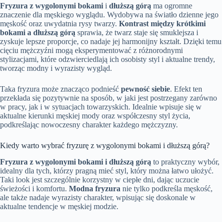
Fryzura z wygolonymi bokami
i
dłuższą górą
ma ogromne
znaczenie dla męskiego wyglądu. Wydobywa na światło dzienne jego
męskość oraz uwydatnia rysy twarzy.
Kontrast między krótkimi
bokami a dłuższą górą
sprawia, że twarz staje się smuklejsza i
zyskuje lepsze proporcje, co nadaje jej harmonijny kształt. Dzięki temu
cięciu mężczyźni mogą eksperymentować z różnorodnymi
stylizacjami, które odzwierciedlają ich osobisty styl i aktualne trendy,
tworząc modny i wyrazisty wygląd.
Taka fryzura może znacząco podnieść
pewność siebie
. Efekt ten
przekłada się pozytywnie na sposób, w jaki jest postrzegany zarówno
w pracy, jak i w sytuacjach towarzyskich. Idealnie wpisuje się w
aktualne kierunki męskiej mody oraz współczesny styl życia,
podkreślając nowoczesny charakter każdego mężczyzny.
Kiedy warto wybrać fryzurę z wygolonymi bokami i dłuższą górą?
Fryzura z wygolonymi bokami i dłuższą górą
to praktyczny wybór,
idealny dla tych, którzy pragną mieć styl, który można łatwo ułożyć.
Taki look jest szczególnie korzystny w ciepłe dni, dając uczucie
świeżości i komfortu.
Modna fryzura
nie tylko podkreśla męskość,
ale także nadaje wyrazisty charakter, wpisując się doskonale w
aktualne tendencje w męskiej modzie.