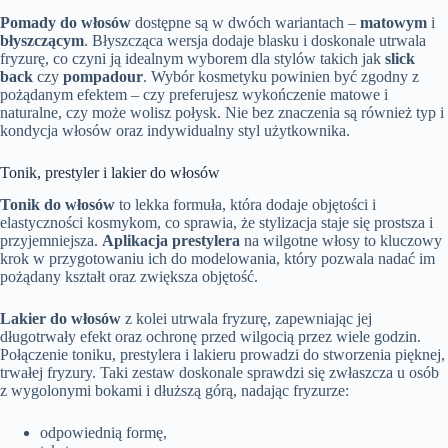
Pomady do włosów
dostępne są w dwóch wariantach –
matowym
i
błyszczącym
. Błyszcząca wersja dodaje blasku i doskonale utrwala
fryzurę, co czyni ją idealnym wyborem dla stylów takich jak
slick
back
czy
pompadour
. Wybór kosmetyku powinien być zgodny z
pożądanym efektem – czy preferujesz wykończenie matowe i
naturalne, czy może wolisz połysk. Nie bez znaczenia są również typ i
kondycja włosów oraz indywidualny styl użytkownika.
Tonik, prestyler i lakier do włosów
Tonik do włosów
to lekka formuła, która dodaje objętości i
elastyczności kosmykom, co sprawia, że stylizacja staje się prostsza i
przyjemniejsza.
Aplikacja prestylera
na wilgotne włosy to kluczowy
krok w przygotowaniu ich do modelowania, który pozwala nadać im
pożądany kształt oraz zwiększa objętość.
Lakier do włosów
z kolei utrwala fryzurę, zapewniając jej
długotrwały efekt oraz ochronę przed wilgocią przez wiele godzin.
Połączenie toniku, prestylera i lakieru prowadzi do stworzenia pięknej,
trwałej fryzury. Taki zestaw doskonale sprawdzi się zwłaszcza u osób
z wygolonymi bokami i dłuższą górą, nadając fryzurze:
odpowiednią formę,