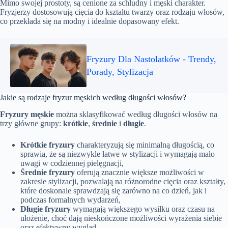
Mimo swojej prostoty, są cenione za schludny i męski charakter.
Fryzjerzy dostosowują cięcia do kształtu twarzy oraz rodzaju włosów,
co przekłada się na modny i idealnie dopasowany efekt.
Fryzury Dla Nastolatków - Trendy,
Porady, Stylizacja
Jakie są rodzaje fryzur męskich według długości włosów?
Fryzury męskie
można sklasyfikować według długości włosów na
trzy główne grupy:
krótkie
,
średnie
i
długie
.
Krótkie fryzury
charakteryzują się minimalną długością, co
sprawia, że są niezwykle łatwe w stylizacji i wymagają mało
uwagi w codziennej pielęgnacji,
Średnie fryzury
oferują znacznie większe możliwości w
zakresie stylizacji, pozwalają na różnorodne cięcia oraz kształty,
które doskonale sprawdzają się zarówno na co dzień, jak i
podczas formalnych wydarzeń,
Długie fryzury
wymagają większego wysiłku oraz czasu na
ułożenie, choć dają nieskończone możliwości wyrażenia siebie
oraz efektywny wygląd.