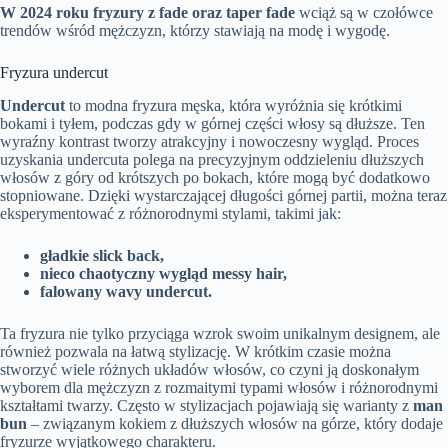
W 2024 roku fryzury z fade oraz taper fade
wciąż są w czołówce
trendów wśród mężczyzn, którzy stawiają na modę i wygodę.
Fryzura undercut
Undercut
to modna fryzura męska, która wyróżnia się krótkimi
bokami i tyłem, podczas gdy w górnej części włosy są dłuższe. Ten
wyraźny kontrast tworzy atrakcyjny i nowoczesny wygląd. Proces
uzyskania undercuta polega na precyzyjnym oddzieleniu dłuższych
włosów z góry od krótszych po bokach, które mogą być dodatkowo
stopniowane. Dzięki wystarczającej długości górnej partii, można teraz
eksperymentować z różnorodnymi stylami, takimi jak:
gładkie slick back,
nieco chaotyczny wygląd messy hair,
falowany wavy undercut.
Ta fryzura nie tylko przyciąga wzrok swoim unikalnym designem, ale
również pozwala na łatwą stylizację. W krótkim czasie można
stworzyć wiele różnych układów włosów, co czyni ją doskonałym
wyborem dla mężczyzn z rozmaitymi typami włosów i różnorodnymi
kształtami twarzy. Często w stylizacjach pojawiają się warianty z
man
bun
– związanym kokiem z dłuższych włosów na górze, który dodaje
fryzurze wyjątkowego charakteru.