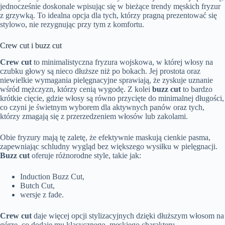
jednocześnie doskonale wpisując się w bieżące trendy męskich fryzur
z grzywką. To idealna opcja dla tych, którzy pragną prezentować się
stylowo, nie rezygnując przy tym z komfortu.
Crew cut i buzz cut
Crew cut
to minimalistyczna fryzura wojskowa, w której włosy na
czubku głowy są nieco dłuższe niż po bokach. Jej prostota oraz
niewielkie wymagania pielęgnacyjne sprawiają, że zyskuje uznanie
wśród mężczyzn, którzy cenią wygodę. Z kolei
buzz cut
to bardzo
krótkie cięcie, gdzie włosy są równo przycięte do minimalnej długości,
co czyni je świetnym wyborem dla aktywnych panów oraz tych,
którzy zmagają się z przerzedzeniem włosów lub zakolami.
Obie fryzury mają tę zaletę, że efektywnie maskują cienkie pasma,
zapewniając schludny wygląd bez większego wysiłku w pielęgnacji.
Buzz cut
oferuje różnorodne style, takie jak:
Induction Buzz Cut,
Butch Cut,
wersje z fade.
Crew cut
daje więcej opcji stylizacyjnych dzięki dłuższym włosom na
górze, co dodaje mu klasycznego, męskiego charakteru.