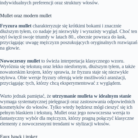
indywidualnych preferencji oraz struktury włosów.
Mullet oraz modern mullet
Fryzura mullet
charakteryzuje się krótkimi bokami i znacznie
dłuższym tyłem, co nadaje jej niezwykły i wyrazisty wygląd. Choć ten
styl święcił swoje triumfy w latach 80., obecnie powraca do łask,
przyciągając uwagę mężczyzn poszukujących oryginalnych rozwiązań
na głowie.
Nowoczesny mullet
to świeża interpretacja klasycznego wzoru.
Wyróżnia się teksturą oraz lekko niesfornym, dłuższym tyłem, a także
nowatorskim krojem, który sprawia, że fryzura staje się niezwykle
stylowa. Obie wersje fryzury oferują wiele możliwości aranżacji,
przyciągając tych, którzy chcą eksperymentować z wyglądem.
Warto jednak pamiętać, że
utrzymanie mulleta w idealnym stanie
wymaga systematycznej pielęgnacji oraz zastosowania odpowiednich
kosmetyków do włosów. Tylko wtedy będziesz mógł cieszyć się ich
pełnym blaskiem i teksturą. Mullet oraz jego nowoczesna wersja to
fantastyczny wybór dla mężczyzn, którzy pragną połączyć klasyczne
elementy z nowoczesnymi trendami w stylizacji włosów.
Faux hawk i irokez