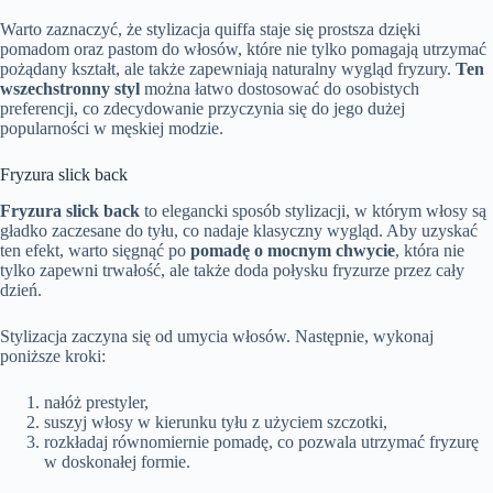
Warto zaznaczyć, że stylizacja quiffa staje się prostsza dzięki
pomadom oraz pastom do włosów, które nie tylko pomagają utrzymać
pożądany kształt, ale także zapewniają naturalny wygląd fryzury.
Ten
wszechstronny styl
można łatwo dostosować do osobistych
preferencji, co zdecydowanie przyczynia się do jego dużej
popularności w męskiej modzie.
Fryzura slick back
Fryzura slick back
to elegancki sposób stylizacji, w którym włosy są
gładko zaczesane do tyłu, co nadaje klasyczny wygląd. Aby uzyskać
ten efekt, warto sięgnąć po
pomadę o mocnym chwycie
, która nie
tylko zapewni trwałość, ale także doda połysku fryzurze przez cały
dzień.
Stylizacja zaczyna się od umycia włosów. Następnie, wykonaj
poniższe kroki:
nałóż prestyler,
suszyj włosy w kierunku tyłu z użyciem szczotki,
rozkładaj równomiernie pomadę, co pozwala utrzymać fryzurę
w doskonałej formie.