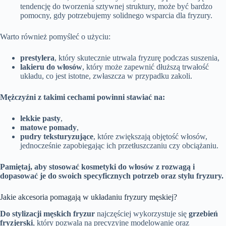
tendencję do tworzenia sztywnej struktury, może być bardzo
pomocny, gdy potrzebujemy solidnego wsparcia dla fryzury.
Warto również pomyśleć o użyciu:
prestylera
, który skutecznie utrwala fryzurę podczas suszenia,
lakieru do włosów
, który może zapewnić dłuższą trwałość
układu, co jest istotne, zwłaszcza w przypadku zakoli.
Mężczyźni z takimi cechami powinni stawiać na:
lekkie pasty
,
matowe pomady
,
pudry teksturyzujące
, które zwiększają objętość włosów,
jednocześnie zapobiegając ich przetłuszczaniu czy obciążaniu.
Pamiętaj, aby stosować kosmetyki do włosów z rozwagą i
dopasować je do swoich specyficznych potrzeb oraz stylu fryzury.
Jakie akcesoria pomagają w układaniu fryzury męskiej?
Do stylizacji męskich fryzur
najczęściej wykorzystuje się
grzebień
fryzjerski
, który pozwala na precyzyjne modelowanie oraz