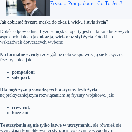
Fryzura Pompadour - Co To Jest?
Jak dobierać fryzurę męską do okazji, wieku i stylu życia?
Dobór odpowiedniej fryzury męskiej oparty jest na kilku kluczowych
aspektach, takich jak
okazja
,
wiek
oraz
styl życia
. Oto kilka
wskazówek dotyczących wyboru:
Na formalne eventy
szczególnie dobrze sprawdzają się klasyczne
fryzury, takie jak:
pompadour
,
side part
.
Dla mężczyzn prowadzących aktywny tryb życia
najpraktyczniejszym rozwiązaniem są fryzury wojskowe, jak:
crew cut
,
buzz cut
.
Te strzyżenia są nie tylko łatwe w utrzymaniu,
ale również nie
wymagają skomplikowanej stylizacji, co czyni je wygodnym