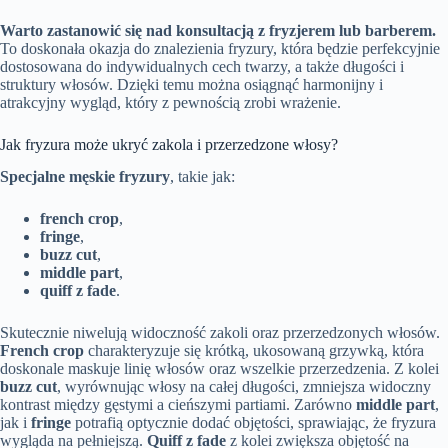
Warto zastanowić się nad konsultacją z fryzjerem lub barberem.
To doskonała okazja do znalezienia fryzury, która będzie perfekcyjnie
dostosowana do indywidualnych cech twarzy, a także długości i
struktury włosów. Dzięki temu można osiągnąć harmonijny i
atrakcyjny wygląd, który z pewnością zrobi wrażenie.
Jak fryzura może ukryć zakola i przerzedzone włosy?
Specjalne męskie fryzury
, takie jak:
french crop
,
fringe
,
buzz cut
,
middle part
,
quiff z fade
.
Skutecznie niwelują widoczność zakoli oraz przerzedzonych włosów.
French crop
charakteryzuje się krótką, ukosowaną grzywką, która
doskonale maskuje linię włosów oraz wszelkie przerzedzenia. Z kolei
buzz cut
, wyrównując włosy na całej długości, zmniejsza widoczny
kontrast między gęstymi a cieńszymi partiami. Zarówno
middle part
,
jak i
fringe
potrafią optycznie dodać objętości, sprawiając, że fryzura
wygląda na pełniejszą.
Quiff z fade
z kolei zwiększa objętość na