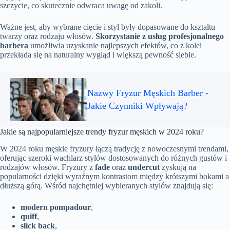
szczycie, co skutecznie odwraca uwagę od zakoli.
Ważne jest, aby wybrane cięcie i styl były dopasowane do kształtu
twarzy oraz rodzaju włosów.
Skorzystanie z usług profesjonalnego
barbera
umożliwia uzyskanie najlepszych efektów, co z kolei
przekłada się na naturalny wygląd i większą pewność siebie.
Nazwy Fryzur Męskich Barber -
Jakie Czynniki Wpływają?
Jakie są najpopularniejsze trendy fryzur męskich w 2024 roku?
W 2024 roku męskie fryzury łączą tradycję z nowoczesnymi trendami,
oferując szeroki wachlarz stylów dostosowanych do różnych gustów i
rodzajów włosów. Fryzury z
fade
oraz
undercut
zyskują na
popularności dzięki wyraźnym kontrastom między krótszymi bokami a
dłuższą górą. Wśród najchętniej wybieranych stylów znajdują się:
modern pompadour
,
quiff
,
slick back
,