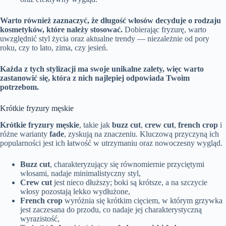
Warto również zaznaczyć, że długość włosów decyduje o rodzaju
kosmetyków, które należy stosować.
Dobierając fryzurę, warto
uwzględnić styl życia oraz aktualne trendy — niezależnie od pory
roku, czy to lato, zima, czy jesień.
Każda z tych stylizacji ma swoje unikalne zalety, więc warto
zastanowić się, która z nich najlepiej odpowiada Twoim
potrzebom.
Krótkie fryzury męskie
Krótkie fryzury męskie
, takie jak
buzz cut
,
crew cut
,
french crop
i
różne warianty
fade
, zyskują na znaczeniu. Kluczową przyczyną ich
popularności jest ich łatwość w utrzymaniu oraz nowoczesny wygląd.
Buzz cut
, charakteryzujący się równomiernie przyciętymi
włosami, nadaje minimalistyczny styl,
Crew cut
jest nieco dłuższy; boki są krótsze, a na szczycie
włosy pozostają lekko wydłużone,
French crop
wyróżnia się krótkim cięciem, w którym grzywka
jest zaczesana do przodu, co nadaje jej charakterystyczną
wyrazistość,