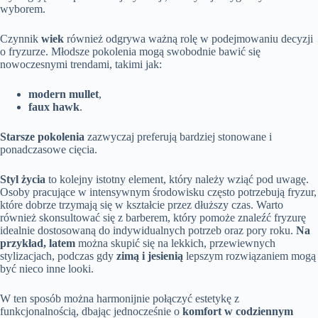
wyborem.
Czynnik
wiek
również odgrywa ważną rolę w podejmowaniu decyzji
o fryzurze. Młodsze pokolenia mogą swobodnie bawić się
nowoczesnymi trendami, takimi jak:
modern mullet
,
faux hawk
.
Starsze pokolenia
zazwyczaj preferują bardziej stonowane i
ponadczasowe cięcia.
Styl życia
to kolejny istotny element, który należy wziąć pod uwagę.
Osoby pracujące w intensywnym środowisku często potrzebują fryzur,
które dobrze trzymają się w kształcie przez dłuższy czas. Warto
również skonsultować się z barberem, który pomoże znaleźć fryzurę
idealnie dostosowaną do indywidualnych potrzeb oraz pory roku.
Na
przykład, latem
można skupić się na lekkich, przewiewnych
stylizacjach, podczas gdy
zimą i jesienią
lepszym rozwiązaniem mogą
być nieco inne looki.
W ten sposób można harmonijnie połączyć estetykę z
funkcjonalnością, dbając jednocześnie o
komfort w codziennym