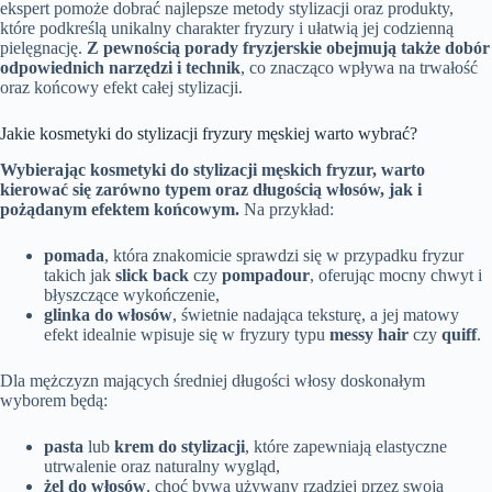
ekspert pomoże dobrać najlepsze metody stylizacji oraz produkty,
które podkreślą unikalny charakter fryzury i ułatwią jej codzienną
pielęgnację.
Z pewnością porady fryzjerskie obejmują także dobór
odpowiednich narzędzi i technik
, co znacząco wpływa na trwałość
oraz końcowy efekt całej stylizacji.
Jakie kosmetyki do stylizacji fryzury męskiej warto wybrać?
Wybierając kosmetyki do stylizacji męskich fryzur, warto
kierować się zarówno typem oraz długością włosów, jak i
pożądanym efektem końcowym.
Na przykład:
pomada
, która znakomicie sprawdzi się w przypadku fryzur
takich jak
slick back
czy
pompadour
, oferując mocny chwyt i
błyszczące wykończenie,
glinka do włosów
, świetnie nadająca teksturę, a jej matowy
efekt idealnie wpisuje się w fryzury typu
messy hair
czy
quiff
.
Dla mężczyzn mających średniej długości włosy doskonałym
wyborem będą:
pasta
lub
krem do stylizacji
, które zapewniają elastyczne
utrwalenie oraz naturalny wygląd,
żel do włosów
, choć bywa używany rzadziej przez swoją