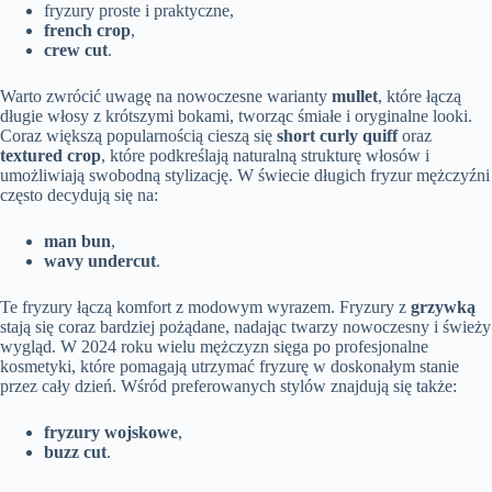
fryzury proste i praktyczne,
french crop
,
crew cut
.
Warto zwrócić uwagę na nowoczesne warianty
mullet
, które łączą
długie włosy z krótszymi bokami, tworząc śmiałe i oryginalne looki.
Coraz większą popularnością cieszą się
short curly quiff
oraz
textured crop
, które podkreślają naturalną strukturę włosów i
umożliwiają swobodną stylizację. W świecie długich fryzur mężczyźni
często decydują się na:
man bun
,
wavy undercut
.
Te fryzury łączą komfort z modowym wyrazem. Fryzury z
grzywką
stają się coraz bardziej pożądane, nadając twarzy nowoczesny i świeży
wygląd. W 2024 roku wielu mężczyzn sięga po profesjonalne
kosmetyki, które pomagają utrzymać fryzurę w doskonałym stanie
przez cały dzień. Wśród preferowanych stylów znajdują się także:
fryzury wojskowe
,
buzz cut
.