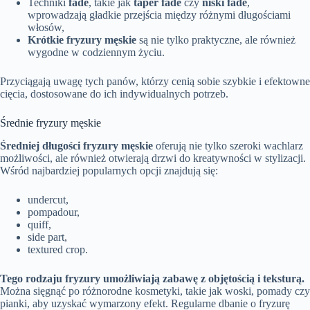
Techniki
fade
, takie jak
taper fade
czy
niski fade
,
wprowadzają gładkie przejścia między różnymi długościami
włosów,
Krótkie fryzury męskie
są nie tylko praktyczne, ale również
wygodne w codziennym życiu.
Przyciągają uwagę tych panów, którzy cenią sobie szybkie i efektowne
cięcia, dostosowane do ich indywidualnych potrzeb.
Średnie fryzury męskie
Średniej długości fryzury męskie
oferują nie tylko szeroki wachlarz
możliwości, ale również otwierają drzwi do kreatywności w stylizacji.
Wśród najbardziej popularnych opcji znajdują się:
undercut,
pompadour,
quiff,
side part,
textured crop.
Tego rodzaju fryzury umożliwiają zabawę z objętością i teksturą.
Można sięgnąć po różnorodne kosmetyki, takie jak woski, pomady czy
pianki, aby uzyskać wymarzony efekt. Regularne dbanie o fryzurę