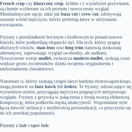
French crop
czy
klasyczny crop
, krótkie i z wyraźnymi grzywkami,
są chętnie wybierane za ich prostotę i nowoczesny wygląd.
Minimalistyczne opcje, takie jak
buzz cut
i
crew cut
, zdobywają
uznanie wśród mężczyzn, którzy preferują łatwe w utrzymaniu
rozwiązania.
Fryzury z przedziałkiem bocznym i środkowym to ponadczasowe
klasyki, które podkreślają elegancki styl. Dla tych, którzy pragną
dłuższych włosów,
man-bun
oraz
long trim
stanowią doskonałą
alternatywę, zapewniając wygląd swobodny, ale zadbany.
Nowoczesne wersje
mullet
, zwłaszcza
modern mullet
, zyskują coraz
większe grono zwolenników dzięki swojemu oryginalnemu i
nieformalnemu charakterowi.
Natomiast ci, którzy szukają czegoś nieco bardziej ekstrawaganckiego,
mogą postawić na
faux hawk
lub
irokez
. Te fryzury, odznaczające się
wyrazistym stylem, przyciągają mężczyzn pragnących nietypowego
wyglądu. Fryzury z grzywką w połączeniu z brodą tworzą efektowną
kompozycję, która podkreśla męską atrakcyjność. Wspomniane style
łączą łatwość stylizacji z możliwością personalizacji, co przyczynia się
do ich szerokiej popularności.
Fryzury z fade i taper fade