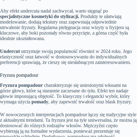
Aby efekt undercuta nadal zachwycał, warto sięgnąć po
specjalistyczne kosmetyki do stylizacji.
Produkty te ułatwiają
modelowanie, dodają tekstury oraz zapewniają odpowiednie
utrwalenie fryzury. Regularna pielęgnacja oraz wizyty u fryzjera są
kluczowe, aby boki pozostały równo przycięte, a górna część była
idealnie ukształtowana.
Undercut
utrzymuje swoją popularność również w 2024 roku. Jego
elastyczność oraz łatwość w dostosowywaniu do indywidualnych
preferencji sprawiają, że cieszy się niesłabnącym zainteresowaniem.
Fryzura pompadour
Fryzura pompadour
charakteryzuje się uniesionymi włosami na
górze głowy, które są starannie zaczesane do tyłu. Efekt ten nadaje
głowie imponującą objętość. To klasyczny i elegancki wybór, który
wymaga użycia
pomady
, aby zapewnić trwałość oraz blask fryzury.
W nowoczesnych interpretacjach pompadour łączy się tradycyjne style
z aktualnymi trendami. Ta fryzura jest na tyle uniwersalna, że można ją
dostosować do różnych rodzajów włosów. Mężczyźni często
wybierają ją na formalne wydarzenia, ponieważ prezentuje się
niezwykle schludnie. Dodatkowo, pompadour ma zdolność