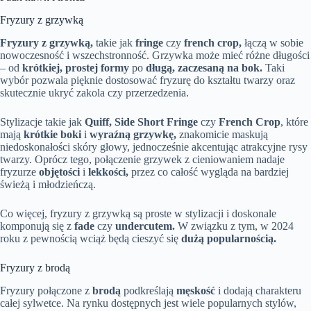
Fryzury z grzywką
Fryzury z grzywką,
takie jak
fringe
czy
french crop,
łączą w sobie
nowoczesność i wszechstronność. Grzywka może mieć różne długości
– od
krótkiej, prostej formy
po
długą, zaczesaną na bok.
Taki
wybór pozwala pięknie dostosować fryzurę do kształtu twarzy oraz
skutecznie ukryć zakola czy przerzedzenia.
Stylizacje takie jak
Quiff, Side Short Fringe
czy
French Crop
, które
mają
krótkie boki
i
wyraźną grzywkę,
znakomicie maskują
niedoskonałości skóry głowy, jednocześnie akcentując atrakcyjne rysy
twarzy. Oprócz tego, połączenie grzywek z cieniowaniem nadaje
fryzurze
objętości
i
lekkości,
przez co całość wygląda na bardziej
świeżą i młodzieńczą.
Co więcej, fryzury z grzywką są proste w stylizacji i doskonale
komponują się z
fade
czy
undercutem.
W związku z tym, w 2024
roku z pewnością wciąż będą cieszyć się
dużą popularnością.
Fryzury z brodą
Fryzury połączone z
brodą
podkreślają
męskość
i dodają charakteru
całej sylwetce. Na rynku dostępnych jest wiele popularnych stylów,