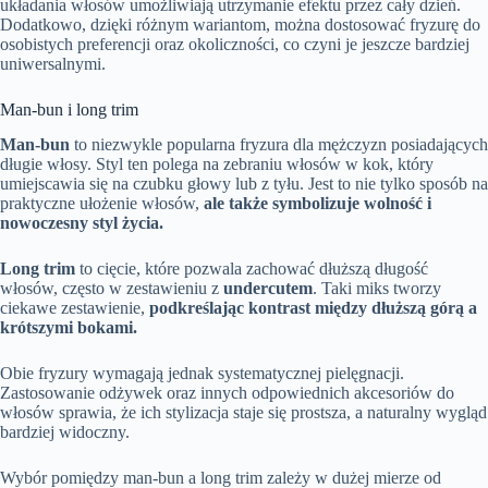
układania włosów umożliwiają utrzymanie efektu przez cały dzień.
Dodatkowo, dzięki różnym wariantom, można dostosować fryzurę do
osobistych preferencji oraz okoliczności, co czyni je jeszcze bardziej
uniwersalnymi.
Man-bun i long trim
Man-bun
to niezwykle popularna fryzura dla mężczyzn posiadających
długie włosy. Styl ten polega na zebraniu włosów w kok, który
umiejscawia się na czubku głowy lub z tyłu. Jest to nie tylko sposób na
praktyczne ułożenie włosów,
ale także symbolizuje wolność i
nowoczesny styl życia.
Long trim
to cięcie, które pozwala zachować dłuższą długość
włosów, często w zestawieniu z
undercutem
. Taki miks tworzy
ciekawe zestawienie,
podkreślając kontrast między dłuższą górą a
krótszymi bokami.
Obie fryzury wymagają jednak systematycznej pielęgnacji.
Zastosowanie odżywek oraz innych odpowiednich akcesoriów do
włosów sprawia, że ich stylizacja staje się prostsza, a naturalny wygląd
bardziej widoczny.
Wybór pomiędzy man-bun a long trim zależy w dużej mierze od