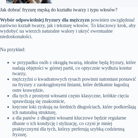
Jak dobrać fryzurę męską do kształtu twarzy i typu włosów?
Wybór odpowiedniej fryzury dla mężczyzn
powinien uwzględniać
zarówno kształt twarzy, jak i teksturę włosów. To kluczowy krok, aby
wydobyć na wierzch naturalne walory i ukryć ewentualne
niedoskonałości.
Na przykład:
w przypadku osób z okrągłą twarzą, idealne będą fryzury, które
nadają objętości w górnej partii, co optycznie wydłuża kontur
twarzy,
mężczyźni o kwadratowych rysach powinni natomiast postawić
na fryzury z zaokrąglonymi liniami, które delikatnie łagodzą
ostre krawędzie,
dla tych z prostymi włosami często klasyczne, krótkie cięcia
sprawdzają się znakomicie,
kręcone loki zyskują na średnich długościach, które podkreślają
ich naturalną strukturę,
a dla panów z długimi włosami kluczowe będzie regularne
dbanie o ich kondycję i stylizację, co czyni je mniej
praktycznymi dla tych, którzy preferują szybką codzienną
fryzurę.