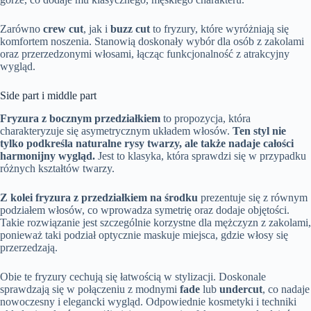
Zarówno
crew cut
, jak i
buzz cut
to fryzury, które wyróżniają się
komfortem noszenia. Stanowią doskonały wybór dla osób z zakolami
oraz przerzedzonymi włosami, łącząc funkcjonalność z atrakcyjny
wygląd.
Side part i middle part
Fryzura z bocznym przedziałkiem
to propozycja, która
charakteryzuje się asymetrycznym układem włosów.
Ten styl nie
tylko podkreśla naturalne rysy twarzy, ale także nadaje całości
harmonijny wygląd.
Jest to klasyka, która sprawdzi się w przypadku
różnych kształtów twarzy.
Z kolei fryzura z przedziałkiem na środku
prezentuje się z równym
podziałem włosów, co wprowadza symetrię oraz dodaje objętości.
Takie rozwiązanie jest szczególnie korzystne dla mężczyzn z zakolami,
ponieważ taki podział optycznie maskuje miejsca, gdzie włosy się
przerzedzają.
Obie te fryzury cechują się łatwością w stylizacji. Doskonale
sprawdzają się w połączeniu z modnymi
fade
lub
undercut
, co nadaje
nowoczesny i elegancki wygląd. Odpowiednie kosmetyki i techniki