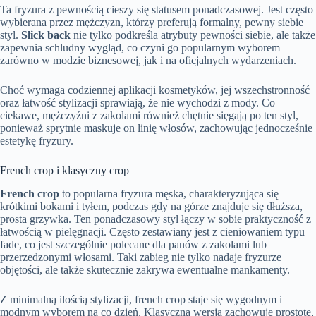
Ta fryzura z pewnością cieszy się statusem ponadczasowej. Jest często
wybierana przez mężczyzn, którzy preferują formalny, pewny siebie
styl.
Slick back
nie tylko podkreśla atrybuty pewności siebie, ale także
zapewnia schludny wygląd, co czyni go popularnym wyborem
zarówno w modzie biznesowej, jak i na oficjalnych wydarzeniach.
Choć wymaga codziennej aplikacji kosmetyków, jej wszechstronność
oraz łatwość stylizacji sprawiają, że nie wychodzi z mody. Co
ciekawe, mężczyźni z zakolami również chętnie sięgają po ten styl,
ponieważ sprytnie maskuje on linię włosów, zachowując jednocześnie
estetykę fryzury.
French crop i klasyczny crop
French crop
to popularna fryzura męska, charakteryzująca się
krótkimi bokami i tyłem, podczas gdy na górze znajduje się dłuższa,
prosta grzywka. Ten ponadczasowy styl łączy w sobie praktyczność z
łatwością w pielęgnacji. Często zestawiany jest z cieniowaniem typu
fade, co jest szczególnie polecane dla panów z zakolami lub
przerzedzonymi włosami. Taki zabieg nie tylko nadaje fryzurze
objętości, ale także skutecznie zakrywa ewentualne mankamenty.
Z minimalną ilością stylizacji, french crop staje się wygodnym i
modnym wyborem na co dzień. Klasyczna wersja zachowuje prostotę,