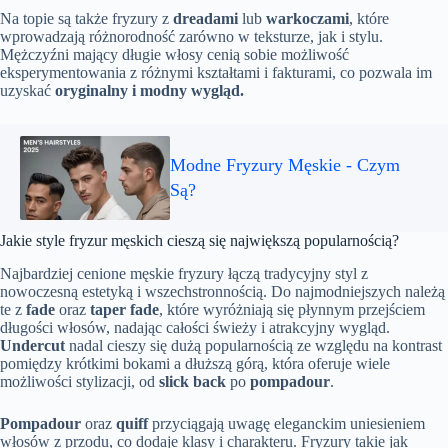
Na topie są także fryzury z
dreadami
lub
warkoczami
, które
wprowadzają różnorodność zarówno w teksturze, jak i stylu.
Mężczyźni mający długie włosy cenią sobie możliwość
eksperymentowania z różnymi kształtami i fakturami, co pozwala im
uzyskać
oryginalny i modny wygląd.
Modne Fryzury Męskie - Czym
Są?
Jakie style fryzur męskich cieszą się największą popularnością?
Najbardziej cenione męskie fryzury łączą tradycyjny styl z
nowoczesną estetyką i wszechstronnością. Do najmodniejszych należą
te z
fade
oraz
taper fade
, które wyróżniają się płynnym przejściem
długości włosów, nadając całości świeży i atrakcyjny wygląd.
Undercut
nadal cieszy się dużą popularnością ze względu na kontrast
pomiędzy krótkimi bokami a dłuższą górą, która oferuje wiele
możliwości stylizacji, od
slick back
po
pompadour
.
Pompadour
oraz
quiff
przyciągają uwagę eleganckim uniesieniem
włosów z przodu, co dodaje klasy i charakteru. Fryzury takie jak