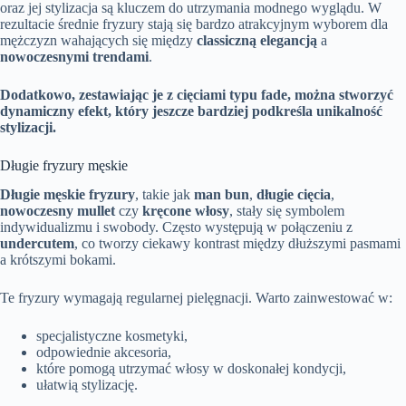
oraz jej stylizacja są kluczem do utrzymania modnego wyglądu. W
rezultacie średnie fryzury stają się bardzo atrakcyjnym wyborem dla
mężczyzn wahających się między
classiczną elegancją
a
nowoczesnymi trendami
.
Dodatkowo, zestawiając je z cięciami typu fade, można stworzyć
dynamiczny efekt, który jeszcze bardziej podkreśla unikalność
stylizacji.
Długie fryzury męskie
Długie męskie fryzury
, takie jak
man bun
,
długie cięcia
,
nowoczesny mullet
czy
kręcone włosy
, stały się symbolem
indywidualizmu i swobody. Często występują w połączeniu z
undercutem
, co tworzy ciekawy kontrast między dłuższymi pasmami
a krótszymi bokami.
Te fryzury wymagają regularnej pielęgnacji. Warto zainwestować w:
specjalistyczne kosmetyki,
odpowiednie akcesoria,
które pomogą utrzymać włosy w doskonałej kondycji,
ułatwią stylizację.