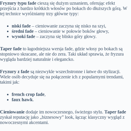
Fryzury typu fade
cieszą się dużym uznaniem, oferując efekt
przejścia z bardzo krótkich włosów po bokach do dłuższych górą. W
tej technice wyróżniamy trzy główne typy:
niski fade
– cieniowanie zaczyna się nisko na szyi,
średni fade
– cieniowanie w połowie boków głowy,
wysoki fade
– zaczyna się blisko góry głowy.
Taper fade
to łagodniejsza wersja fade, gdzie włosy po bokach są
stopniowo skracane, ale nie do zera. Taki układ sprawia, że fryzura
wygląda bardziej naturalnie i elegancko.
Fryzury z fade
są niezwykle wszechstronne i łatwe do stylizacji.
Wiele osób decyduje się na połączenie ich z popularnymi trendami,
takimi jak:
french crop fade
,
faux hawk
.
Cieniowanie
dodaje im nowoczesnego, świeżego stylu.
Taper fade
zyskał reputację jako „biznesowy” look, łącząc klasyczny wygląd z
nowoczesnymi akcentami.