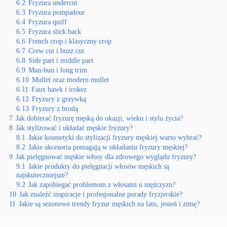
6.2
Fryzura undercut
6.3
Fryzura pompadour
6.4
Fryzura quiff
6.5
Fryzura slick back
6.6
French crop i klasyczny crop
6.7
Crew cut i buzz cut
6.8
Side part i middle part
6.9
Man-bun i long trim
6.10
Mullet oraz modern mullet
6.11
Faux hawk i irokez
6.12
Fryzury z grzywką
6.13
Fryzury z brodą
7
Jak dobierać fryzurę męską do okazji, wieku i stylu życia?
8
Jak stylizować i układać męskie fryzury?
8.1
Jakie kosmetyki do stylizacji fryzury męskiej warto wybrać?
8.2
Jakie akcesoria pomagają w układaniu fryzury męskiej?
9
Jak pielęgnować męskie włosy dla zdrowego wyglądu fryzury?
9.1
Jakie produkty do pielęgnacji włosów męskich są
najskuteczniejsze?
9.2
Jak zapobiegać problemom z włosami u mężczyzn?
10
Jak znaleźć inspiracje i profesjonalne porady fryzjerskie?
11
Jakie są sezonowe trendy fryzur męskich na lato, jesień i zimę?