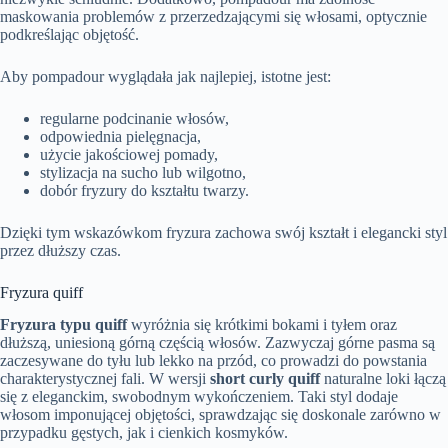
maskowania problemów z przerzedzającymi się włosami, optycznie
podkreślając objętość.
Aby pompadour wyglądała jak najlepiej, istotne jest:
regularne podcinanie włosów,
odpowiednia pielęgnacja,
użycie jakościowej pomady,
stylizacja na sucho lub wilgotno,
dobór fryzury do kształtu twarzy.
Dzięki tym wskazówkom fryzura zachowa swój kształt i elegancki styl
przez dłuższy czas.
Fryzura quiff
Fryzura typu quiff
wyróżnia się krótkimi bokami i tyłem oraz
dłuższą, uniesioną górną częścią włosów. Zazwyczaj górne pasma są
zaczesywane do tyłu lub lekko na przód, co prowadzi do powstania
charakterystycznej fali. W wersji
short curly quiff
naturalne loki łączą
się z eleganckim, swobodnym wykończeniem. Taki styl dodaje
włosom imponującej objętości, sprawdzając się doskonale zarówno w
przypadku gęstych, jak i cienkich kosmyków.