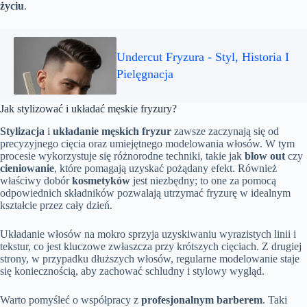
życiu
.
Undercut Fryzura - Styl, Historia I
Pielęgnacja
Jak stylizować i układać męskie fryzury?
Stylizacja
i
układanie męskich fryzur
zawsze zaczynają się od
precyzyjnego cięcia oraz umiejętnego modelowania włosów. W tym
procesie wykorzystuje się różnorodne techniki, takie jak
blow out
czy
cieniowanie
, które pomagają uzyskać pożądany efekt. Również
właściwy dobór
kosmetyków
jest niezbędny; to one za pomocą
odpowiednich składników pozwalają utrzymać fryzurę w idealnym
kształcie przez cały dzień.
Układanie włosów na mokro sprzyja uzyskiwaniu wyrazistych linii i
tekstur, co jest kluczowe zwłaszcza przy krótszych cięciach. Z drugiej
strony, w przypadku dłuższych włosów, regularne modelowanie staje
się koniecznością, aby zachować schludny i stylowy wygląd.
Warto pomyśleć o współpracy z
profesjonalnym barberem
. Taki