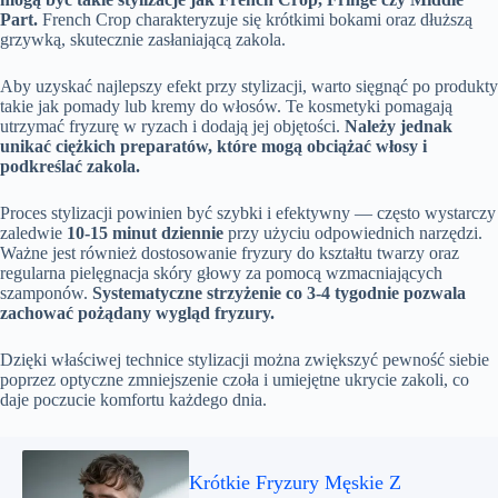
Part.
French Crop charakteryzuje się krótkimi bokami oraz dłuższą
grzywką, skutecznie zasłaniającą zakola.
Aby uzyskać najlepszy efekt przy stylizacji, warto sięgnąć po produkty
takie jak pomady lub kremy do włosów. Te kosmetyki pomagają
utrzymać fryzurę w ryzach i dodają jej objętości.
Należy jednak
unikać ciężkich preparatów, które mogą obciążać włosy i
podkreślać zakola.
Proces stylizacji powinien być szybki i efektywny — często wystarczy
zaledwie
10-15 minut dziennie
przy użyciu odpowiednich narzędzi.
Ważne jest również dostosowanie fryzury do kształtu twarzy oraz
regularna pielęgnacja skóry głowy za pomocą wzmacniających
szamponów.
Systematyczne strzyżenie co 3-4 tygodnie pozwala
zachować pożądany wygląd fryzury.
Dzięki właściwej technice stylizacji można zwiększyć pewność siebie
poprzez optyczne zmniejszenie czoła i umiejętne ukrycie zakoli, co
daje poczucie komfortu każdego dnia.
Krótkie Fryzury Męskie Z