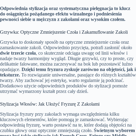
Odpowiednia stylizacja oraz systematyczna pielęgnacja to klucz
do osiągnięcia pożądanego efektu wizualnego i podniesienia
pewności siebie u mężczyzn z zakolami oraz wysokim czołem.
Grzywka: Optyczne Zmniejszenie Czoła i Zakamuflowanie Zakoli
Grzywka to doskonały sposób na optyczne zmniejszenie czoła oraz
zamaskowanie zakoli. Odpowiednio przycięta, potrafi zasłonić około
dwie trzecie czoła
, co skutecznie odciąga uwagę od linii włosów i
nadaje twarzy harmonijny wygląd. Długie grzywki, czy to proste, czy
delikatnie falowane, można zaczesywać na bok lub pozostawić luźno
opadające.
Dzięki temu fryzura zyskuje zarówno na objętości, jak i
teksturze.
To rozwiązanie uniwersalne, pasujące do różnych kształtów
twarzy. Aby zachować jej estetykę, warto regularnie ją podcinać.
Dodatkowo użycie odpowiednich produktów do stylizacji pomoże
utrzymać wymarzony kształt przez cały dzień.
Stylizacja Włosów: Jak Ułożyć Fryzurę Z Zakolami
Stylizacja fryzury przy zakolach wymaga uwzględnienia kilku
kluczowych elementów, które pomogą je zamaskować. Wybierając
odpowiednią fryzurę, warto postawić na te, które dodają objętości na
czubku głowy oraz optycznie zmniejszają czoło.
Świetnym wyborem
mogą być takie stylizacje jak French Crop, Fringe czy Middle