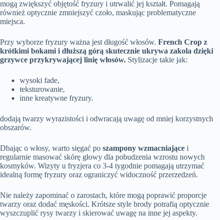
mogą zwiększyć objętość fryzury i utrwalić jej kształt. Pomagają
również optycznie zmniejszyć czoło, maskując problematyczne
miejsca.
Przy wyborze fryzury ważna jest długość włosów.
French Crop z
krótkimi bokami i dłuższą górą skutecznie ukrywa zakola dzięki
grzywce przykrywającej linię włosów.
Stylizacje takie jak:
wysoki fade,
teksturowanie,
inne kreatywne fryzury.
dodają twarzy wyrazistości i odwracają uwagę od mniej korzystnych
obszarów.
Dbając o włosy, warto sięgać po
szampony wzmacniające
i
regularnie masować skórę głowy dla pobudzenia wzrostu nowych
kosmyków. Wizyty u fryzjera co 3-4 tygodnie pomagają utrzymać
idealną formę fryzury oraz ograniczyć widoczność przerzedzeń.
Nie należy zapominać o zarostach, które mogą poprawić proporcje
twarzy oraz dodać męskości. Krótsze style brody potrafią optycznie
wyszczuplić rysy twarzy i skierować uwagę na inne jej aspekty.