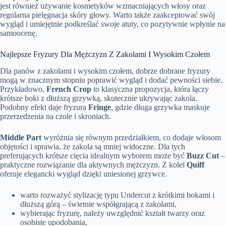
jest również używanie kosmetyków wzmacniających włosy oraz
regularna pielęgnacja skóry głowy. Warto także zaakceptować swój
wygląd i umiejętnie podkreślać swoje atuty, co pozytywnie wpłynie na
samoocenę.
Najlepsze Fryzury Dla Mężczyzn Z Zakolami I Wysokim Czołem
Dla panów z zakolami i wysokim czołem, dobrze dobrane fryzury
mogą w znacznym stopniu poprawić wygląd i dodać pewności siebie.
Przykładowo,
French Crop
to klasyczna propozycja, która łączy
krótsze boki z dłuższą grzywką, skutecznie ukrywając zakola.
Podobny efekt daje fryzura
Fringe
, gdzie długa grzywka maskuje
przerzedzenia na czole i skroniach.
Middle Part
wyróżnia się równym przedziałkiem, co dodaje włosom
objętości i sprawia, że zakola są mniej widoczne. Dla tych
preferujących krótsze cięcia idealnym wyborem może być
Buzz Cut
–
praktyczne rozwiązanie dla aktywnych mężczyzn. Z kolei
Quiff
oferuje elegancki wygląd dzięki uniesionej grzywce.
warto rozważyć stylizację typu Undercut z krótkimi bokami i
dłuższą górą – świetnie współgrającą z zakolami,
wybierając fryzurę, należy uwzględnić kształt twarzy oraz
osobiste upodobania,