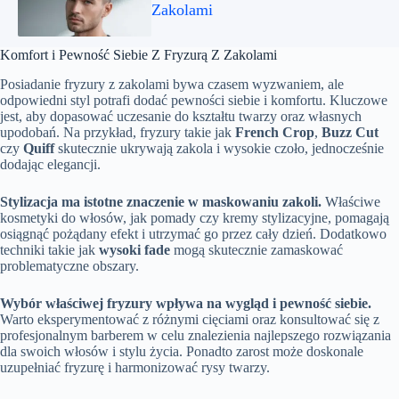
Zakolami
Komfort i Pewność Siebie Z Fryzurą Z Zakolami
Posiadanie fryzury z zakolami bywa czasem wyzwaniem, ale
odpowiedni styl potrafi dodać pewności siebie i komfortu. Kluczowe
jest, aby dopasować uczesanie do kształtu twarzy oraz własnych
upodobań. Na przykład, fryzury takie jak
French Crop
,
Buzz Cut
czy
Quiff
skutecznie ukrywają zakola i wysokie czoło, jednocześnie
dodając elegancji.
Stylizacja ma istotne znaczenie w maskowaniu zakoli.
Właściwe
kosmetyki do włosów, jak pomady czy kremy stylizacyjne, pomagają
osiągnąć pożądany efekt i utrzymać go przez cały dzień. Dodatkowo
techniki takie jak
wysoki fade
mogą skutecznie zamaskować
problematyczne obszary.
Wybór właściwej fryzury wpływa na wygląd i pewność siebie.
Warto eksperymentować z różnymi cięciami oraz konsultować się z
profesjonalnym barberem w celu znalezienia najlepszego rozwiązania
dla swoich włosów i stylu życia. Ponadto zarost może doskonale
uzupełniać fryzurę i harmonizować rysy twarzy.