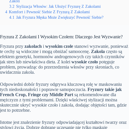
Zakoli
3.2
Stylizacja Włosów: Jak Ułożyć Fryzurę Z Zakolami
4
Komfort i Pewność Siebie Z Fryzurą Z Zakolami
4.1
Jak Fryzura Męska Może Zwiększyć Pewność Siebie?
Fryzura Z Zakolami I Wysokim Czołem: Dlaczego Jest Wyzwanie?
Fryzura przy
zakolach
i
wysokim czole
stanowi wyzwanie, ponieważ
te cechy są widoczne i mogą obniżać samoocenę.
Zakola
często są
efektem genetyki, hormonów androgenowych czy takich czynników
jak stres lub niewłaściwa dieta. Z kolei
wysokie czoło
potęguje
problem, prowadząc do przerzedzenia włosów przy skroniach, co
uwidacznia zakola.
Odpowiedni dobór fryzury odgrywa kluczową rolę w maskowaniu
tych niedoskonałości i poprawie samopoczucia.
Fryzury takie jak
French Crop, Fringe czy Middle Part
są rekomendowane dla
mężczyzn z tymi problemami. Dzięki właściwej stylizacji można
skutecznie ukryć wysokie czoło i zakola, dodając objętości tam, gdzie
jest to potrzebne.
Istotne jest znalezienie fryzury odpowiadającej kształtowi twarzy oraz
stylowi życia. Dobrze dobrane uczesanie nie tylko maskuje