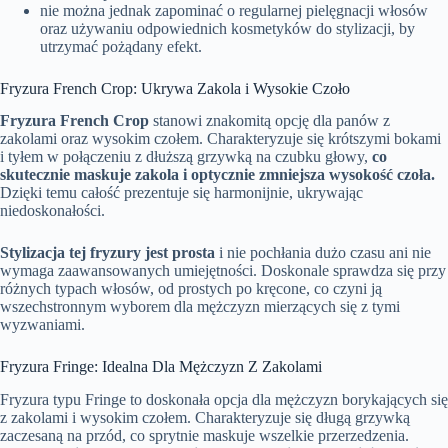
nie można jednak zapominać o regularnej pielęgnacji włosów
oraz używaniu odpowiednich kosmetyków do stylizacji, by
utrzymać pożądany efekt.
Fryzura French Crop: Ukrywa Zakola i Wysokie Czoło
Fryzura French Crop
stanowi znakomitą opcję dla panów z
zakolami oraz wysokim czołem. Charakteryzuje się krótszymi bokami
i tyłem w połączeniu z dłuższą grzywką na czubku głowy,
co
skutecznie maskuje zakola i optycznie zmniejsza wysokość czoła.
Dzięki temu całość prezentuje się harmonijnie, ukrywając
niedoskonałości.
Stylizacja tej fryzury jest prosta
i nie pochłania dużo czasu ani nie
wymaga zaawansowanych umiejętności. Doskonale sprawdza się przy
różnych typach włosów, od prostych po kręcone, co czyni ją
wszechstronnym wyborem dla mężczyzn mierzących się z tymi
wyzwaniami.
Fryzura Fringe: Idealna Dla Mężczyzn Z Zakolami
Fryzura typu Fringe to doskonała opcja dla mężczyzn borykających się
z zakolami i wysokim czołem. Charakteryzuje się długą grzywką
zaczesaną na przód, co sprytnie maskuje wszelkie przerzedzenia.