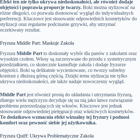
Efekt ten nie tylko ukrywa niedoskonałości, ale również dodaje
objętości i poprawia proporcje twarzy.
Boki można stylizować na
różne długości, co pozwala dostosować wygląd do indywidualnych
preferencji. Kluczowe jest stosowanie odpowiednich kosmetyków do
stylizacji oraz regularne podcinanie grzywki, aby utrzymać
oczekiwany rezultat.
Fryzura Middle Part: Maskuje Zakola
Fryzura
Middle Part
to doskonały wybór dla panów z zakolami oraz
wysokim czołem. Włosy są zaczesywane do przodu z symetrycznym
przedziałkiem, co skutecznie kamufluje zakola i dodaje fryzurze
objętości. Boki są delikatnie wycieniowane, co tworzy subtelny
kontrast z dłuższą górną częścią. Dzięki temu stylizacja nie tylko
ukrywa niedoskonałości, ale także nadaje nowoczesny wygląd.
Middle Part
jest również prostą do układania i utrzymania fryzurą,
dlatego wielu mężczyzn decyduje się na nią jako łatwe rozwiązanie
problemu przerzedzających się włosów. Kluczowe jest jednak
stosowanie odpowiedniej pielęgnacji oraz właściwych kosmetyków.
To dodatkowo wzmacnia efekt wizualny tej fryzury i podnosi
komfort oraz pewność siebie jej użytkownika.
Fryzura Quiff: Ukrywa Problematyczne Zakola