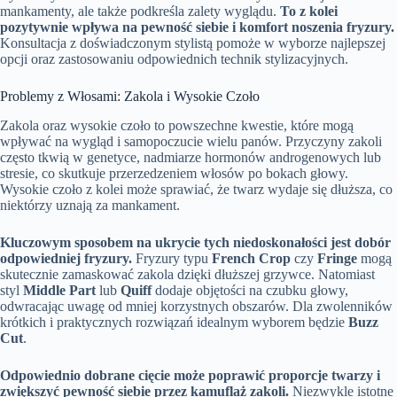
mankamenty, ale także podkreśla zalety wyglądu.
To z kolei
pozytywnie wpływa na pewność siebie i komfort noszenia fryzury.
Konsultacja z doświadczonym stylistą pomoże w wyborze najlepszej
opcji oraz zastosowaniu odpowiednich technik stylizacyjnych.
Problemy z Włosami: Zakola i Wysokie Czoło
Zakola oraz wysokie czoło to powszechne kwestie, które mogą
wpływać na wygląd i samopoczucie wielu panów. Przyczyny zakoli
często tkwią w genetyce, nadmiarze hormonów androgenowych lub
stresie, co skutkuje przerzedzeniem włosów po bokach głowy.
Wysokie czoło z kolei może sprawiać, że twarz wydaje się dłuższa, co
niektórzy uznają za mankament.
Kluczowym sposobem na ukrycie tych niedoskonałości jest dobór
odpowiedniej fryzury.
Fryzury typu
French Crop
czy
Fringe
mogą
skutecznie zamaskować zakola dzięki dłuższej grzywce. Natomiast
styl
Middle Part
lub
Quiff
dodaje objętości na czubku głowy,
odwracając uwagę od mniej korzystnych obszarów. Dla zwolenników
krótkich i praktycznych rozwiązań idealnym wyborem będzie
Buzz
Cut
.
Odpowiednio dobrane cięcie może poprawić proporcje twarzy i
zwiększyć pewność siebie przez kamuflaż zakoli.
Niezwykle istotne