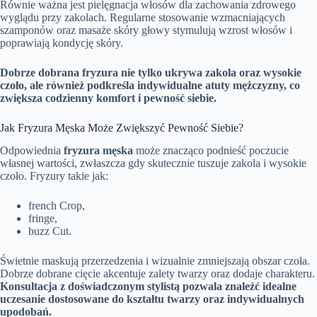
Równie ważna jest pielęgnacja włosów dla zachowania zdrowego
wyglądu przy zakolach. Regularne stosowanie wzmacniających
szamponów oraz masaże skóry głowy stymulują wzrost włosów i
poprawiają kondycję skóry.
Dobrze dobrana fryzura nie tylko ukrywa zakola oraz wysokie
czoło, ale również podkreśla indywidualne atuty mężczyzny, co
zwiększa codzienny komfort i pewność siebie.
Jak Fryzura Męska Może Zwiększyć Pewność Siebie?
Odpowiednia
fryzura męska
może znacząco podnieść poczucie
własnej wartości, zwłaszcza gdy skutecznie tuszuje zakola i wysokie
czoło. Fryzury takie jak:
french Crop,
fringe,
buzz Cut.
Świetnie maskują przerzedzenia i wizualnie zmniejszają obszar czoła.
Dobrze dobrane cięcie akcentuje zalety twarzy oraz dodaje charakteru.
Konsultacja z doświadczonym stylistą pozwala znaleźć idealne
uczesanie dostosowane do kształtu twarzy oraz indywidualnych
upodobań.