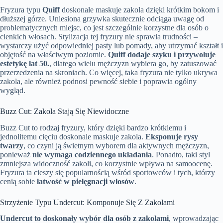
Fryzura typu
Quiff
doskonale maskuje zakola dzięki krótkim bokom i
dłuższej górze. Uniesiona grzywka skutecznie odciąga uwagę od
problematycznych miejsc, co jest szczególnie korzystne dla osób o
cienkich włosach. Stylizacja tej fryzury nie sprawia trudności –
wystarczy użyć odpowiedniej pasty lub pomady, aby utrzymać kształt i
objętość na właściwym poziomie.
Quiff dodaje szyku i przywołuje
estetykę lat 50.
, dlatego wielu mężczyzn wybiera go, by zatuszować
przerzedzenia na skroniach. Co więcej, taka fryzura nie tylko ukrywa
zakola, ale również podnosi pewność siebie i poprawia ogólny
wygląd.
Buzz Cut: Zakola Stają Się Niewidoczne
Buzz Cut to rodzaj fryzury, który dzięki bardzo krótkiemu i
jednolitemu cięciu doskonale maskuje zakola.
Eksponuje rysy
twarzy
, co czyni ją świetnym wyborem dla aktywnych mężczyzn,
ponieważ
nie wymaga codziennego układania
. Ponadto, taki styl
zmniejsza widoczność zakoli, co korzystnie wpływa na samoocenę.
Fryzura ta cieszy się popularnością wśród sportowców i tych, którzy
cenią sobie
łatwość w pielęgnacji włosów
.
Strzyżenie Typu Undercut: Komponuje Się Z Zakolami
Undercut to doskonały wybór dla osób z zakolami
, wprowadzając