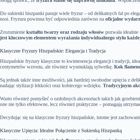
Mogą sprawić, że
fryzura stanie się naprawdę unikalna
. Współczesn
Do sukienki hiszpanki pasuje wiele fryzur – od delikatnych fal po elega
nosi. Fryzura powinna być odpowiednia zarówno na
oficjalne wydar
Zrozumienie
kształtu twarzy oraz rodzaju włosów
pozwala idealnie 
jest kluczowym elementem wyrażania indywidualnego stylu każdej
Klasyczne Fryzury Hiszpańskie: Elegancja i Tradycja
Hiszpańskie fryzury klasyczne to kwintesencja elegancji i tradycji, id
centymetrów wzrostu, ale również wysmuklają sylwetkę.
Kok flamen
Są jednak także inne możliwości, jak bardziej swobodne upięcia z del
nadając stylizacji lekkości oraz kobiecego wdzięku.
Tradycyjnym akce
Warto również pomyśleć o ozdobnych akcesoriach takich jak grzebienie 
one nie tylko efektowne, lecz również praktyczne – pomagają utrzyma
Decydując się na klasyczne fryzury hiszpańskie, istotne jest zachowan
Klasyczne Upięcia: Idealne Połączenie z Sukienką Hiszpanką