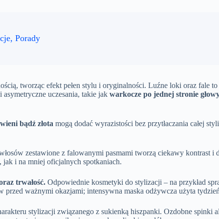
cje, Porady
cią, tworząc efekt pełen stylu i oryginalności. Luźne loki oraz fale t
i asymetryczne uczesania, takie jak
warkocze po jednej stronie głow
wieni bądź złota
mogą dodać wyrazistości bez przytłaczania całej styli
e włosów zestawione z falowanymi pasmami tworzą ciekawy kontrast i d
jak i na mniej oficjalnych spotkaniach.
oraz trwałość.
Odpowiednie kosmetyki do stylizacji – na przykład spr
sów przed ważnymi okazjami; intensywna maska odżywcza użyta tydzie
rakteru stylizacji związanego z sukienką hiszpanki. Ozdobne spinki al