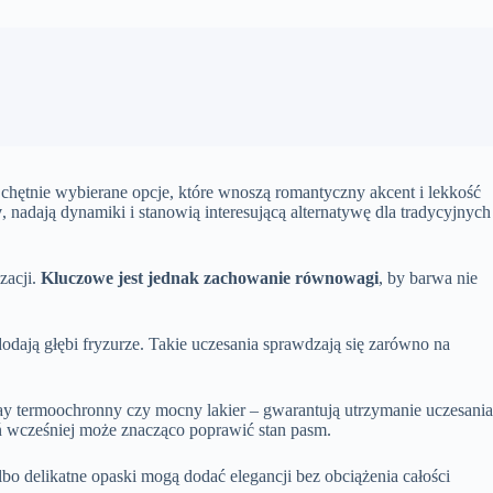
o chętnie wybierane opcje, które wnoszą romantyczny akcent i lekkość
y
, nadają dynamiki i stanowią interesującą alternatywę dla tradycyjnych
zacji.
Kluczowe jest jednak zachowanie równowagi
, by barwa nie
odają głębi fryzurze. Takie uczesania sprawdzają się zarówno na
ay termoochronny czy mocny lakier – gwarantują utrzymanie uczesania
ń wcześniej może znacząco poprawić stan pasm.
bo delikatne opaski mogą dodać elegancji bez obciążenia całości