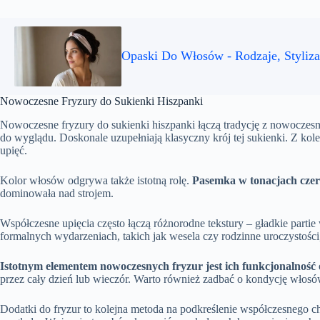
Opaski Do Włosów - Rodzaje, Styliza
Nowoczesne Fryzury do Sukienki Hiszpanki
Nowoczesne fryzury do sukienki hiszpanki łączą tradycję z nowoczesnoś
do wyglądu. Doskonale uzupełniają klasyczny krój tej sukienki. Z kole
upięć.
Kolor włosów odgrywa także istotną rolę.
Pasemka w tonacjach czer
dominowała nad strojem.
Współczesne upięcia często łączą różnorodne tekstury – gładkie parti
formalnych wydarzeniach, takich jak wesela czy rodzinne uroczystości, 
Istotnym elementem nowoczesnych fryzur jest ich funkcjonalność 
przez cały dzień lub wieczór. Warto również zadbać o kondycję wło
Dodatki do fryzur to kolejna metoda na podkreślenie współczesnego cha