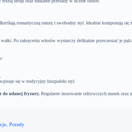
esztą stroju oraz unikanie przesady w liczbie ozdób.
kreślają romantyczną naturę i swobodny styl. Idealnie komponują się z 
wałki. Po zakręceniu włosów wystarczy delikatnie przeczeszać je palc
w:
.
pisuje się w tradycyjny hiszpański styl.
z do udanej fryzury.
Regularne stosowanie odżywczych masek oraz un
cje, Porady