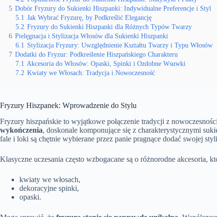
5
Dobór Fryzury do Sukienki Hiszpanki: Indywidualne Preferencje i Styl
5.1
Jak Wybrać Fryzurę, by Podkreślić Elegancję
5.2
Fryzury do Sukienki Hiszpanki dla Różnych Typów Twarzy
6
Pielęgnacja i Stylizacja Włosów dla Sukienki Hiszpanki
6.1
Stylizacja Fryzury: Uwzględnienie Kształtu Twarzy i Typu Włosów
7
Dodatki do Fryzur: Podkreślenie Hiszpańskiego Charakteru
7.1
Akcesoria do Włosów: Opaski, Spinki i Ozdobne Wsuwki
7.2
Kwiaty we Włosach: Tradycja i Nowoczesność
Fryzury Hiszpanek: Wprowadzenie do Stylu
Fryzury hiszpańskie to wyjątkowe połączenie tradycji z nowoczesności
wykończenia
, doskonale komponujące się z charakterystycznymi suki
fale i loki są chętnie wybierane przez panie pragnące dodać swojej sty
Klasyczne uczesania często wzbogacane są o różnorodne akcesoria, któ
kwiaty we włosach,
dekoracyjne spinki,
opaski.