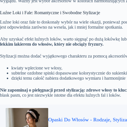
wyglądu. Ważny jest wybór akcesoriów w kolorach harmonizujących z r
Luźne Loki i Fale: Romantyczne i Swobodne Stylizacje
Luźne loki oraz fale to doskonały wybór na wiele okazji, ponieważ pod
jest odpowiednia zarówno na wesela, jak i mniej formalne spotkania.
Aby uzyskać efekt luźnych loków, warto sięgnąć po dużą lokówkę lub 
lekkim lakierem do włosów, który nie obciąży fryzury.
Stylizacji można dodać wyjątkowego charakteru za pomocą akcesorió
kwiaty wplecione we włosy,
subtelne ozdobne spinki dopasowane kolorystycznie do sukienki
dzięki temu całość nabiera dodatkowego wymiaru i harmonijnie w
Nie zapominaj o pielęgnacji przed stylizacją: zdrowe włosy to kluc
blask pasm, co jest niezwykle istotne dla efektu luźnych fal i loków.
Opaski Do Włosów - Rodzaje, Styliza