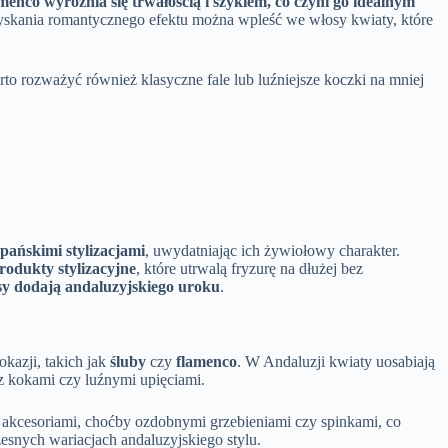
menco wyróżnia się trwałością i szykiem, co czyni go idealnym
zyskania romantycznego efektu można wpleść we włosy kwiaty, które
rto rozważyć również klasyczne fale lub luźniejsze koczki na mniej
zpańskimi stylizacjami
, uwydatniając ich żywiołowy charakter.
rodukty stylizacyjne
, które utrwalą fryzurę na dłużej bez
sy dodają andaluzyjskiego uroku
.
kazji, takich jak
śluby
czy
flamenco
. W Andaluzji kwiaty uosabiają
 z kokami czy luźnymi upięciami.
mi akcesoriami, choćby ozdobnymi grzebieniami czy spinkami, co
zesnych wariacjach andaluzyjskiego stylu.