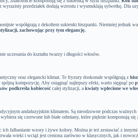
tnicy, znakomicie komponują się z sukienką w stylu hiszpanki.
Kok fla
 wyrazisty przedziałek dodają wzrostu i wysmuklają sylwetkę. Dla u
monijnie współgrają z dekoltem sukienki hiszpanki. Niemniej jednak wa
stylizacji, zachowując przy tym elegancję.
ie uczesania do kształtu twarzy i długości włosów.
mantyczny oraz elegancki klimat. Te fryzury doskonale współgrają z
his
ząc spójną kompozycję. Aby osiągnąć najlepszy efekt, warto sięgnąć po
p
ków podkreśla kobiecość
całej stylizacji, a
kwiaty wplecione we wło
radycyjnym andaluzyjskim klimatem. Są nieodzowne podczas ważnych o
 wybiera się czerwone lub białe odmiany, które pięknie komponują się
c ich falbaniaste wzory i żywe kolory. Można je też zestawiać z inny
zetrwała wieki i wciąż jest ceniona zarówno w klasycznych, jak i nowoc