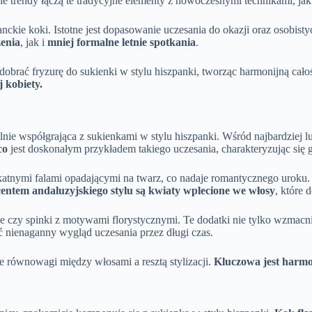
e trendy łączą te tradycyjne elementy z nowoczesnymi technikami, ja
nckie koki. Istotne jest dopasowanie uczesania do okazji oraz osobistyc
zenia
, jak i
mniej formalne letnie spotkania
.
dobrać fryzurę do sukienki w stylu hiszpanki, tworząc harmonijną cał
 kobiety.
ealnie współgrająca z sukienkami w stylu hiszpanki. Wśród najbardziej l
co
jest doskonałym przykładem takiego uczesania, charakteryzując się
ikatnymi falami opadającymi na twarz, co nadaje romantycznego uroku. 
ntem andaluzyjskiego stylu są kwiaty wplecione we włosy
, które 
czy spinki z motywami florystycznymi. Te dodatki nie tylko wzmacniają 
ć nienaganny wygląd uczesania przez długi czas.
ie równowagi między włosami a resztą stylizacji.
Kluczowa jest harmo