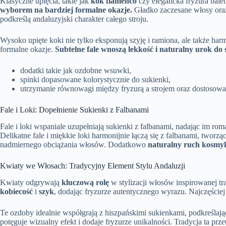
Klasyczne upięcia, takie jak
kok flamenco
czy elegancka fryzura bale
wyborem na bardziej formalne okazje.
Gładko zaczesane włosy oraz
podkreślą andaluzyjski charakter całego stroju.
Wysoko upięte koki nie tylko eksponują szyję i ramiona, ale także har
formalne okazje.
Subtelne fale wnoszą lekkość i naturalny urok do 
dodatki takie jak ozdobne wsuwki,
spinki dopasowane kolorystycznie do sukienki,
utrzymanie równowagi między fryzurą a strojem oraz dostosowan
Fale i Loki: Dopełnienie Sukienki z Falbanami
Fale i loki wspaniale uzupełniają sukienki z falbanami, nadając im ro
Delikatne fale i miękkie loki harmonijnie łączą się z falbanami, twor
nadmiernego obciążania włosów. Dodatkowo
naturalny ruch kosmy
Kwiaty we Włosach: Tradycyjny Element Stylu Andaluzji
Kwiaty odgrywają
kluczową rolę
w stylizacji włosów inspirowanej t
kobiecość
i
szyk
, dodając fryzurze autentycznego wyrazu. Najczęściej
Te ozdoby idealnie współgrają z hiszpańskimi sukienkami, podkreślają
potęguje wizualny efekt i dodaje fryzurze unikalności. Tradycja ta pr