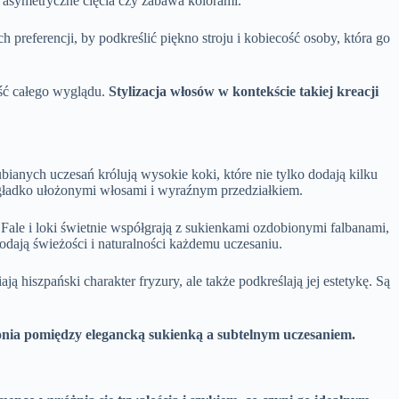
k asymetryczne cięcia czy zabawa kolorami.
h preferencji, by podkreślić piękno stroju i kobiecość osoby, która go
ość całego wyglądu.
Stylizacja włosów w kontekście takiej kreacji
ubianych uczesań królują wysokie koki, które nie tylko dodają kilku
 gładko ułożonymi włosami i wyraźnym przedziałkiem.
Fale i loki świetnie współgrają z sukienkami ozdobionymi falbanami,
dodają świeżości i naturalności każdemu uczesaniu.
hiszpański charakter fryzury, ale także podkreślają jej estetykę. Są
nia pomiędzy elegancką sukienką a subtelnym uczesaniem.