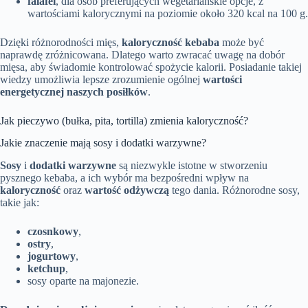
falafel
, dla osób preferujących wegetariańskie opcje, z
wartościami kalorycznymi na poziomie około 320 kcal na 100 g.
Dzięki różnorodności mięs,
kaloryczność kebaba
może być
naprawdę zróżnicowana. Dlatego warto zwracać uwagę na dobór
mięsa, aby świadomie kontrolować spożycie kalorii. Posiadanie takiej
wiedzy umożliwia lepsze zrozumienie ogólnej
wartości
energetycznej naszych posiłków
.
Jak pieczywo (bułka, pita, tortilla) zmienia kaloryczność?
Jakie znaczenie mają sosy i dodatki warzywne?
Sosy
i
dodatki warzywne
są niezwykle istotne w stworzeniu
pysznego kebaba, a ich wybór ma bezpośredni wpływ na
kaloryczność
oraz
wartość odżywczą
tego dania. Różnorodne sosy,
takie jak:
czosnkowy
,
ostry
,
jogurtowy
,
ketchup
,
sosy oparte na majonezie.