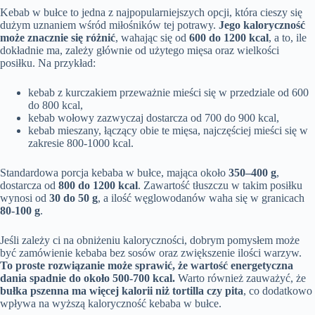
Kebab w bułce to jedna z najpopularniejszych opcji, która cieszy się
dużym uznaniem wśród miłośników tej potrawy.
Jego kaloryczność
może znacznie się różnić
, wahając się od
600 do 1200 kcal
, a to, ile
dokładnie ma, zależy głównie od użytego mięsa oraz wielkości
posiłku. Na przykład:
kebab z kurczakiem przeważnie mieści się w przedziale od 600
do 800 kcal,
kebab wołowy zazwyczaj dostarcza od 700 do 900 kcal,
kebab mieszany, łączący obie te mięsa, najczęściej mieści się w
zakresie 800-1000 kcal.
Standardowa porcja kebaba w bułce, mająca około
350–400 g
,
dostarcza od
800 do 1200 kcal
. Zawartość tłuszczu w takim posiłku
wynosi od
30 do 50 g
, a ilość węglowodanów waha się w granicach
80-100 g
.
Jeśli zależy ci na obniżeniu kaloryczności, dobrym pomysłem może
być zamówienie kebaba bez sosów oraz zwiększenie ilości warzyw.
To proste rozwiązanie może sprawić, że wartość energetyczna
dania spadnie do około 500-700 kcal.
Warto również zauważyć, że
bułka pszenna ma więcej kalorii niż tortilla czy pita
, co dodatkowo
wpływa na wyższą kaloryczność kebaba w bułce.