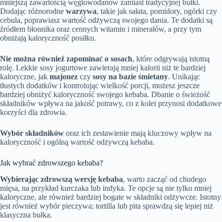
mniejszą zawartością węglowodanów zamiast tradycyjnej bułki.
Dodając różnorodne
warzywa
, takie jak sałata, pomidory, ogórki czy
cebula, poprawiasz wartość odżywczą swojego dania. Te dodatki są
źródłem błonnika oraz cennych witamin i minerałów, a przy tym
obniżają kaloryczność posiłku.
Nie można również zapominać o sosach
, które odgrywają istotną
rolę. Lekkie sosy jogurtowe zawierają mniej kalorii niż te bardziej
kaloryczne, jak
majonez
czy
sosy na bazie śmietany
. Unikając
tłustych dodatków i kontrolując wielkość porcji, możesz jeszcze
bardziej obniżyć kaloryczność swojego kebaba. Dbanie o świeżość
składników wpływa na jakość potrawy, co z kolei przynosi dodatkowe
korzyści dla zdrowia.
Wybór składników
oraz ich zestawienie mają kluczowy wpływ na
kaloryczność i ogólną wartość odżywczą kebaba.
Jak wybrać zdrowszego kebaba?
Wybierając zdrowszą wersję kebaba
, warto zacząć od chudego
mięsa, na przykład kurczaka lub indyka. Te opcje są nie tylko mniej
kaloryczne, ale również bardziej bogate w składniki odżywcze. Istotny
jest również wybór pieczywa; tortilla lub pita sprawdzą się lepiej niż
klasyczna bułka.