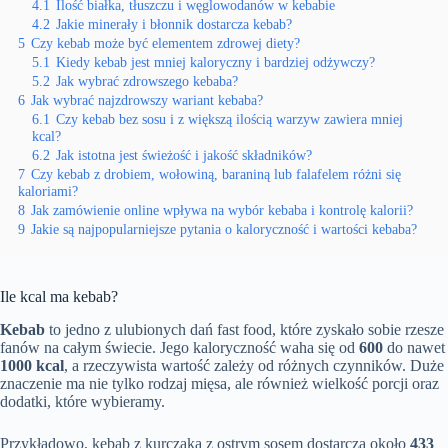
4.1
Ilość białka, tłuszczu i węglowodanów w kebabie
4.2
Jakie minerały i błonnik dostarcza kebab?
5
Czy kebab może być elementem zdrowej diety?
5.1
Kiedy kebab jest mniej kaloryczny i bardziej odżywczy?
5.2
Jak wybrać zdrowszego kebaba?
6
Jak wybrać najzdrowszy wariant kebaba?
6.1
Czy kebab bez sosu i z większą ilością warzyw zawiera mniej
kcal?
6.2
Jak istotna jest świeżość i jakość składników?
7
Czy kebab z drobiem, wołowiną, baraniną lub falafelem różni się
kaloriami?
8
Jak zamówienie online wpływa na wybór kebaba i kontrolę kalorii?
9
Jakie są najpopularniejsze pytania o kaloryczność i wartości kebaba?
Ile kcal ma kebab?
Kebab
to jedno z ulubionych dań fast food, które zyskało sobie rzesze
fanów na całym świecie. Jego kaloryczność waha się od
600
do nawet
1000 kcal
, a rzeczywista wartość zależy od różnych czynników. Duże
znaczenie ma nie tylko rodzaj mięsa, ale również wielkość porcji oraz
dodatki, które wybieramy.
Przykładowo, kebab z kurczaka z ostrym sosem dostarcza około
433