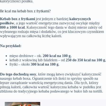
kaloryczności posiłku.
Ile kcal ma kebab box z frytkami?
Kebab box z frytkami
jest jednym z bardziej
kalorycznych
posiłków
, a jego wartość energetyczna zazwyczaj oscyluje między
800 a 1000 kcal
. Kaloryczność tego dania w dużej mierze zależy od
wybranego rodzaju mięsa i dodatków, co jest kluczowym czynnikiem
wpływającym na całkowitą liczbę kalorii.
Na przykład:
mięso drobiowe – ok.
200 kcal na 100 g
,
kebab z wołowiną lub falafelem – od
250 do 350 kcal na 100 g
,
frytki – około
300 kcal na 100 g
.
Do tego dochodzą sosy
, które mogą łatwo zwiększyć kaloryczność
naszego kebab boxa. Ograniczenie ich ilości to sprytny sposób na
lepsze zarządzanie wartością energetyczną dania. Dla tych, którzy
pilnują kalorii, całkowita wartość kaloryczna kebaba w pudełku jest
zbliżona do tradycyjnego kebaba podawanego w bułce lub na tortilli.