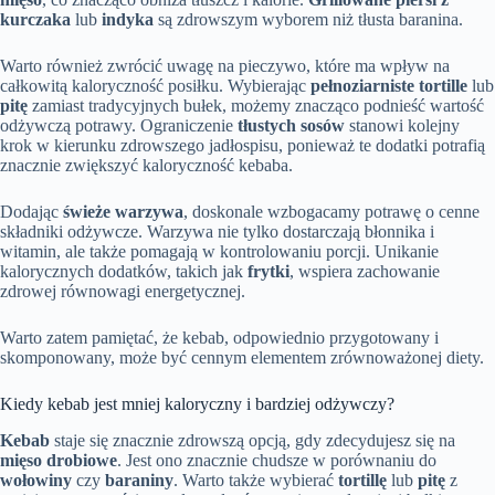
kurczaka
lub
indyka
są zdrowszym wyborem niż tłusta baranina.
Warto również zwrócić uwagę na pieczywo, które ma wpływ na
całkowitą kaloryczność posiłku. Wybierając
pełnoziarniste tortille
lub
pitę
zamiast tradycyjnych bułek, możemy znacząco podnieść wartość
odżywczą potrawy. Ograniczenie
tłustych sosów
stanowi kolejny
krok w kierunku zdrowszego jadłospisu, ponieważ te dodatki potrafią
znacznie zwiększyć kaloryczność kebaba.
Dodając
świeże warzywa
, doskonale wzbogacamy potrawę o cenne
składniki odżywcze. Warzywa nie tylko dostarczają błonnika i
witamin, ale także pomagają w kontrolowaniu porcji. Unikanie
kalorycznych dodatków, takich jak
frytki
, wspiera zachowanie
zdrowej równowagi energetycznej.
Warto zatem pamiętać, że kebab, odpowiednio przygotowany i
skomponowany, może być cennym elementem zrównoważonej diety.
Kiedy kebab jest mniej kaloryczny i bardziej odżywczy?
Kebab
staje się znacznie zdrowszą opcją, gdy zdecydujesz się na
mięso drobiowe
. Jest ono znacznie chudsze w porównaniu do
wołowiny
czy
baraniny
. Warto także wybierać
tortillę
lub
pitę
z