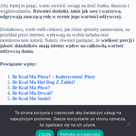
Aby lepiej to pojąć, warto zwrócić uwagę na ilość białka, tłuszczu i
węglowodanów.
Również dodatki, takie jak sosy i warzywa,
odgrywają znaczącą rolę w ocenie jego wartości odżywczej.
Dodatkowo, wiele osób ciekawi, jak różne sposoby zamawiania, na
przykład przez internet, wpływają na wybór kebaba oraz
monitorowanie kalorii. Należy również pamiętać, że
wielkość porcji i
jakość składników mają istotny wpływ na całkowitą wartość
odżywczą dania.
Powiązane wpisy:
Ile Kcal Ma Pizza? – Kaloryczność Pizzy
Ile Kcal Ma Hot Dog Z Żabki?
Ile Kcal Ma Piwo?
Ile Kcal Ma Drwal?
Ile Kcal Ma Sushi?
Ta strona korzysta z ciasteczek aby świadczyć usługi na
najwyższym poziomie. Dalsze korzystanie ze strony oznacza,
Sport
Uroda
że zgadzasz się na ich użycie.
Zdrowie
Żywność
Copyright © 2026 -
Halat.pl
Zgoda
Polityka prywatności
Pliki cookies