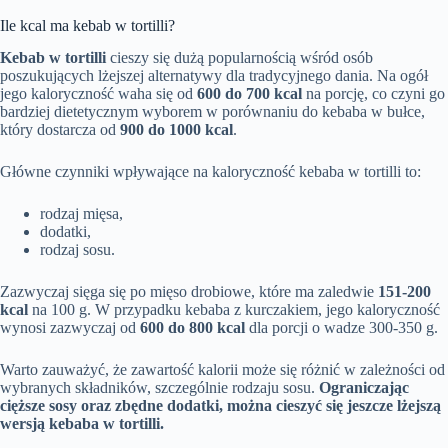
Ile kcal ma kebab w tortilli?
Kebab w tortilli
cieszy się dużą popularnością wśród osób
poszukujących lżejszej alternatywy dla tradycyjnego dania. Na ogół
jego kaloryczność waha się od
600 do 700 kcal
na porcję, co czyni go
bardziej dietetycznym wyborem w porównaniu do kebaba w bułce,
który dostarcza od
900 do 1000 kcal
.
Główne czynniki wpływające na kaloryczność kebaba w tortilli to:
rodzaj mięsa,
dodatki,
rodzaj sosu.
Zazwyczaj sięga się po mięso drobiowe, które ma zaledwie
151-200
kcal
na 100 g. W przypadku kebaba z kurczakiem, jego kaloryczność
wynosi zazwyczaj od
600 do 800 kcal
dla porcji o wadze 300-350 g.
Warto zauważyć, że zawartość kalorii może się różnić w zależności od
wybranych składników, szczególnie rodzaju sosu.
Ograniczając
cięższe sosy oraz zbędne dodatki, można cieszyć się jeszcze lżejszą
wersją kebaba w tortilli.