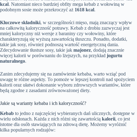
kcal
. Natomiast nieco bardziej obfity mega kebab z wołowiną w
podobnym sosie może przekroczyć aż
1618 kcal
.
Kluczowe składniki
, w szczególności mięso, mają znaczący wpływ
na całkowitą kaloryczność potrawy. Kebab z drobiu zazwyczaj jest
mniej kaloryczny niż wersje z baraniny czy wołowiny, które
charakteryzują się wyższą zawartością tłuszczu. Ponadto, dodatki,
takie jak sosy, również podnoszą wartość energetyczną dania.
Zdecydowanie tłustsze sosy, takie jak
majonez
, dodają znacznie
więcej kalorii w porównaniu do lżejszych, na przykład
jogurtu
naturalnego
.
Zanim zdecydujemy się na zamówienie kebaba, warto wziąć pod
uwagę te różne aspekty. To pomoże w lepszej kontroli nad spożyciem
kalorii oraz ułatwi dokonanie wyboru zdrowszych wariantów, które
będą zgodne z zasadami zrównoważonej diety.
Jakie są warianty kebaba i ich kaloryczność?
Kebab
to jedno z najczęściej wybieranych dań ulicznych, dostępne w
wielu odsłonach. Każda z nich różni się zawartością
kalorii
, co jest
istotne dla osób stawiających na zdrową dietę. Możemy wyróżnić
kilka popularnych rodzajów: