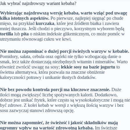
Jak wybrać najzdrowszy wariant kebaba?
Wybierając najzdrowszą wersję kebaba, warto wziąć pod uwagę
kilka istotnych aspektów.
Po pierwsze, najlepiej sięgnąć po chude
mięso, na przykład
kurczaka
, które jest źródłem białka i zawiera
mniej tłuszczu. Jeśli chodzi o pieczywo, korzystnym wyborem będą
tortilla
lub
pita
o niskim indeksie glikemicznym, co może pomóc w
utrzymaniu równowagi cukru we krwi.
Nie można zapominać o dużej porcji świeżych warzyw w kebabie.
Pomidory, sałata, cebula oraz ogórki nie tylko wzbogacają danie o
smak, lecz także dostarczają niezbędnych witamin i minerałów. Warto
również zwrócić uwagę na sosy;
lekkie sosy na bazie jogurtu
to
świetna alternatywa, która pozwala na znaczne obniżenie
kaloryczności potrawy i unikanie tłustych dodatków.
Nie bez powodu kontrola porcji ma kluczowe znaczenie.
Duże
ilości mogą zwiększyć liczbę spożywanych kalorii. Dodatkowo,
dobrze jest unikać frytek, które często są wysokokaloryczne i mogą nie
być zdrowe. Z kolei kebab w wersji z większą ilością warzyw i bez
sosu zazwyczaj stanowi zdrowszą opcję.
Nie można zapomnieć, że świeżość i jakość składników mają
ogromny wpływ na wartość zdrowotną kebaba.
Im świeższe