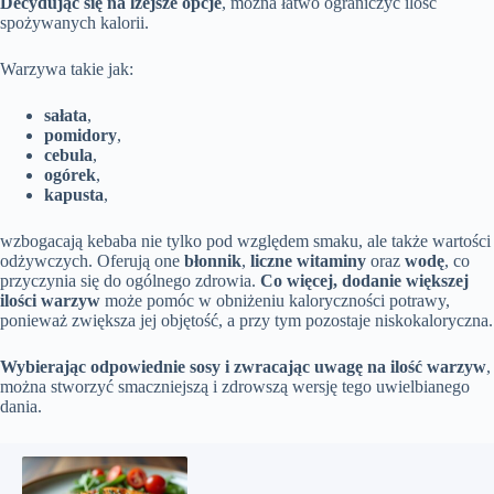
Decydując się na lżejsze opcje
, można łatwo ograniczyć ilość
spożywanych kalorii.
Warzywa takie jak:
sałata
,
pomidory
,
cebula
,
ogórek
,
kapusta
,
wzbogacają kebaba nie tylko pod względem smaku, ale także wartości
odżywczych. Oferują one
błonnik
,
liczne witaminy
oraz
wodę
, co
przyczynia się do ogólnego zdrowia.
Co więcej, dodanie większej
ilości warzyw
może pomóc w obniżeniu kaloryczności potrawy,
ponieważ zwiększa jej objętość, a przy tym pozostaje niskokaloryczna.
Wybierając odpowiednie sosy i zwracając uwagę na ilość warzyw
,
można stworzyć smaczniejszą i zdrowszą wersję tego uwielbianego
dania.