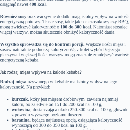
osiągnąć nawet
400 kcal
.
Również sosy
oraz warzywne dodatki mają istotny wpływ na wartość
energetyczną potrawy. Tłuste sosy, takie jak sos czosnkowy czy BBQ,
mogą zwiększyć kaloryczność o
100 do 300 kcal
. Natomiast stosując
więcej warzyw, można skutecznie obniżyć kaloryczność dania.
Wszystko sprowadza się do kontroli porcji.
Większe ilości mięsa i
sosów naturalnie podnoszą kaloryczność, z kolei wybór lżejszego
pieczywa i większej ilości warzyw mogą znacznie zmniejszyć wartość
energetyczną kebaba.
Jak rodzaj mięsa wpływa na kalorie kebaba?
Rodzaj mięsa
używanego w kebabie ma istotny wpływ na jego
kaloryczność. Na przykład:
kurczak
, który jest mięsem drobiowym, zawiera najmniej
kalorii, bo zaledwie od 151 do 200 kcal na 100 g,
wołowina
, dostarczająca około 250-300 kcal na 100 g, głównie
z powodu wyższego poziomu tłuszczu,
baranina
, będąca najtłustszą opcją, osiągająca kaloryczność
wynoszącą od 300 do 350 kcal na 100 g,