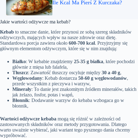
Ile Kcal Ma Pierś Z Kurczaka?
Jakie wartości odżywcze ma kebab?
Kebab
to smaczne danie, które przynosi ze sobą szereg składników
odżywczych, mających wpływ na nasze zdrowie oraz dietę.
Standardowa porcja zawiera około
600-700 kcal
. Przyjrzyjmy się
głównym elementom odżywczym, które się w nim znajdują:
Białko
: W kebabie znajdziemy
25-35 g białka
, które pochodzi
głównie z mięsa lub falafela,
Tłuszcz
: Zawartość tłuszczy oscyluje między
30 a 40 g
,
Węglowodany
: Kebab dostarcza
50-60 g węglowodanów
,
przede wszystkim z pieczywa i warzyw,
Minerały
: To danie jest znakomitym źródłem minerałów, takich
jak żelazo, fosfor, potas i wapń,
Błonnik
: Dodawanie warzyw do kebaba wzbogaca go w
błonnik,
Wartości odżywcze kebaba
mogą się różnić w zależności od
zastosowanych składników oraz metody przygotowania. Dlatego
warto uważnie wybierać, jaki wariant tego pysznego dania chcemy
wypróbować.