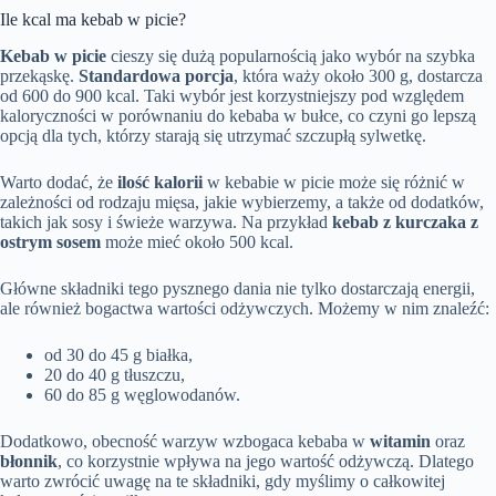
Ile kcal ma kebab w picie?
Kebab w picie
cieszy się dużą popularnością jako wybór na szybka
przekąskę.
Standardowa porcja
, która waży około 300 g, dostarcza
od 600 do 900 kcal. Taki wybór jest korzystniejszy pod względem
kaloryczności w porównaniu do kebaba w bułce, co czyni go lepszą
opcją dla tych, którzy starają się utrzymać szczupłą sylwetkę.
Warto dodać, że
ilość kalorii
w kebabie w picie może się różnić w
zależności od rodzaju mięsa, jakie wybierzemy, a także od dodatków,
takich jak sosy i świeże warzywa. Na przykład
kebab z kurczaka z
ostrym sosem
może mieć około 500 kcal.
Główne składniki tego pysznego dania nie tylko dostarczają energii,
ale również bogactwa wartości odżywczych. Możemy w nim znaleźć:
od 30 do 45 g białka,
20 do 40 g tłuszczu,
60 do 85 g węglowodanów.
Dodatkowo, obecność warzyw wzbogaca kebaba w
witamin
oraz
błonnik
, co korzystnie wpływa na jego wartość odżywczą. Dlatego
warto zwrócić uwagę na te składniki, gdy myślimy o całkowitej