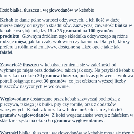
Ilość białka, tłuszczu i węglowodanów w kebabie
Kebab
to danie pełne wartości odżywczych, a ich ilość w dużej
mierze zależy od użytych składników. Zazwyczaj zawartość
białka
w
kebabie oscyluje między
15 a 25 gramami
na
100 gramów
produktu
. Głównym źródłem tego składnika odżywczego są różne
rodzaje
mięsa
, jak kurczak, wołowina czy baranina. Dla tych, którzy
preferują roślinne alternatywy, dostępne są także opcje takie jak
falafel
.
Zawartość tłuszczu
w kebabach zmienia się w zależności od
wybranego mięsa oraz dodatków, takich jak sosy. Na przykład kebab z
kurczaka ma około
20 gramów tłuszczu
, podczas gdy wersja wołowa
potrafi osiągnąć nawet
30 gramów
, co jest efektem wyższej liczby
tłuszczów nasyconych w wołowinie.
Węglowodany
dostarczane przez kebab zazwyczaj pochodzą z
pieczywa, takiego jak bułki, pity czy tortille, oraz z dodatków
warzywnych. Kebab z kurczaka w bułce może dostarczyć do
60
gramów węglowodanów
. Z kolei wegetariańska wersja z falafelem w
składzie często ma około
65 gramów węglowodanów
.
Wartości
białka, tłuszczu i węglowodanów w kebabie mogą się różnić