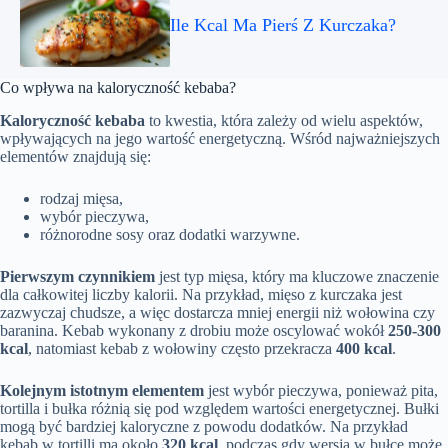
Ile Kcal Ma Pierś Z Kurczaka?
Co wpływa na kaloryczność kebaba?
Kaloryczność kebaba
to kwestia, która zależy od wielu aspektów,
wpływających na jego wartość energetyczną. Wśród najważniejszych
elementów znajdują się:
rodzaj mięsa,
wybór pieczywa,
różnorodne sosy oraz dodatki warzywne.
Pierwszym czynnikiem
jest typ mięsa, który ma kluczowe znaczenie
dla całkowitej liczby kalorii. Na przykład, mięso z kurczaka jest
zazwyczaj chudsze, a więc dostarcza mniej energii niż wołowina czy
baranina. Kebab wykonany z drobiu może oscylować wokół
250-300
kcal
, natomiast kebab z wołowiny często przekracza
400 kcal
.
Kolejnym istotnym elementem
jest wybór pieczywa, ponieważ pita,
tortilla i bułka różnią się pod względem wartości energetycznej. Bułki
mogą być bardziej kaloryczne z powodu dodatków. Na przykład
kebab w tortilli ma około
320 kcal
, podczas gdy wersja w bułce może