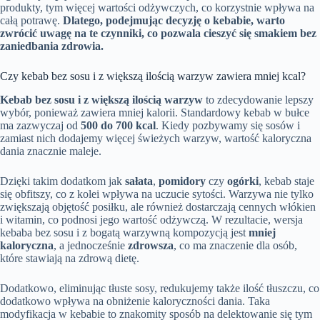
produkty, tym więcej wartości odżywczych, co korzystnie wpływa na
całą potrawę.
Dlatego, podejmując decyzję o kebabie, warto
zwrócić uwagę na te czynniki, co pozwala cieszyć się smakiem bez
zaniedbania zdrowia.
Czy kebab bez sosu i z większą ilością warzyw zawiera mniej kcal?
Kebab bez sosu i z większą ilością warzyw
to zdecydowanie lepszy
wybór, ponieważ zawiera mniej kalorii. Standardowy kebab w bułce
ma zazwyczaj od
500 do 700 kcal
. Kiedy pozbywamy się sosów i
zamiast nich dodajemy więcej świeżych warzyw, wartość kaloryczna
dania znacznie maleje.
Dzięki takim dodatkom jak
sałata
,
pomidory
czy
ogórki
, kebab staje
się obfitszy, co z kolei wpływa na uczucie sytości. Warzywa nie tylko
zwiększają objętość posiłku, ale również dostarczają cennych włókien
i witamin, co podnosi jego wartość odżywczą. W rezultacie, wersja
kebaba bez sosu i z bogatą warzywną kompozycją jest
mniej
kaloryczna
, a jednocześnie
zdrowsza
, co ma znaczenie dla osób,
które stawiają na zdrową dietę.
Dodatkowo, eliminując tłuste sosy, redukujemy także ilość tłuszczu, co
dodatkowo wpływa na obniżenie kaloryczności dania. Taka
modyfikacja w kebabie to znakomity sposób na delektowanie się tym