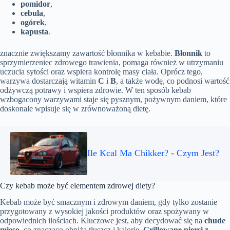
pomidor
,
cebula
,
ogórek
,
kapusta
.
znacznie zwiększamy zawartość błonnika w kebabie.
Błonnik
to
sprzymierzeniec zdrowego trawienia, pomaga również w utrzymaniu
uczucia sytości oraz wspiera kontrolę masy ciała. Oprócz tego,
warzywa dostarczają witamin
C
i
B
, a także wodę, co podnosi wartość
odżywczą potrawy i wspiera zdrowie. W ten sposób kebab
wzbogacony warzywami staje się pysznym, pożywnym daniem, które
doskonale wpisuje się w zrównoważoną dietę.
Ile Kcal Ma Chikker? - Czym Jest?
Czy kebab może być elementem zdrowej diety?
Kebab może być smacznym i zdrowym daniem, gdy tylko zostanie
przygotowany z wysokiej jakości produktów oraz spożywany w
odpowiednich ilościach. Kluczowe jest, aby decydować się na
chude
mięso
, co znacząco obniża tłuszcz i kalorie.
Grillowane piersi z