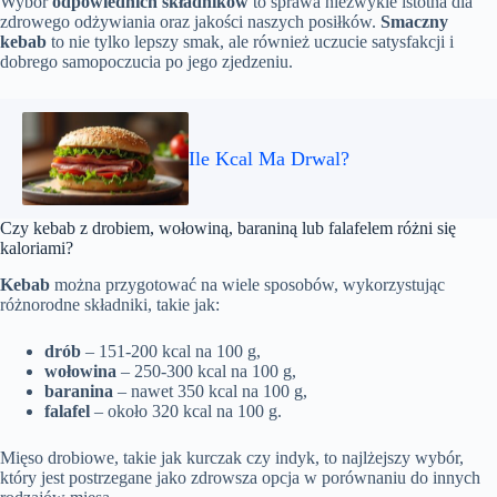
Wybór
odpowiednich składników
to sprawa niezwykle istotna dla
zdrowego odżywiania oraz jakości naszych posiłków.
Smaczny
kebab
to nie tylko lepszy smak, ale również uczucie satysfakcji i
dobrego samopoczucia po jego zjedzeniu.
Ile Kcal Ma Drwal?
Czy kebab z drobiem, wołowiną, baraniną lub falafelem różni się
kaloriami?
Kebab
można przygotować na wiele sposobów, wykorzystując
różnorodne składniki, takie jak:
drób
– 151-200 kcal na 100 g,
wołowina
– 250-300 kcal na 100 g,
baranina
– nawet 350 kcal na 100 g,
falafel
– około 320 kcal na 100 g.
Mięso drobiowe, takie jak kurczak czy indyk, to najlżejszy wybór,
który jest postrzegane jako zdrowsza opcja w porównaniu do innych