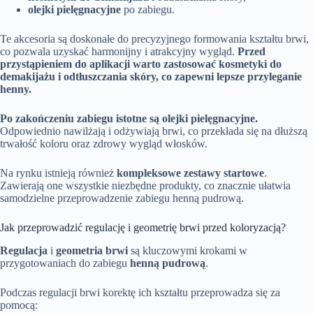
olejki pielęgnacyjne
po zabiegu.
Te akcesoria są doskonałe do precyzyjnego formowania kształtu brwi,
co pozwala uzyskać harmonijny i atrakcyjny wygląd.
Przed
przystąpieniem do aplikacji warto zastosować kosmetyki do
demakijażu i odtłuszczania skóry, co zapewni lepsze przyleganie
henny.
Po zakończeniu zabiegu istotne są olejki pielęgnacyjne.
Odpowiednio nawilżają i odżywiają brwi, co przekłada się na dłuższą
trwałość koloru oraz zdrowy wygląd włosków.
Na rynku istnieją również
kompleksowe zestawy startowe
.
Zawierają one wszystkie niezbędne produkty, co znacznie ułatwia
samodzielne przeprowadzenie zabiegu henną pudrową.
Jak przeprowadzić regulację i geometrię brwi przed koloryzacją?
Regulacja
i
geometria brwi
są kluczowymi krokami w
przygotowaniach do zabiegu
henną pudrową
.
Podczas regulacji brwi korektę ich kształtu przeprowadza się za
pomocą: