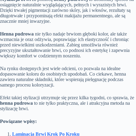
osiągnięcie naturalnie wyglądających, pełnych i wyrazistych brwi.
Dzięki trwałej pigmentacji zarówno skóry, jak i włosów, rezultaty są
długotrwałe i przypominają efekt makijażu permanentnego, ale są
znacznie mniej inwazyjne.
Henna pudrowa
nie tylko nadaje brwiom głęboki kolor, ale także
wzmacnia je oraz odżywia, poprawiając ich elastyczność i chroniąc
przed niewielkimi uszkodzeniami. Zabieg umożliwia również
precyzyjne ukształtowanie brwi, co podnosi ich estetykę i zapewnia
większy komfort w codziennym noszeniu.
Na rynku dostępnych jest wiele odcieni, co pozwala na idealne
dopasowanie koloru do osobistych upodobań. Co ciekawe, henna
zawiera naturalne składniki, które wspierają pielęgnację podczas
samego procesu koloryzacji.
Efekt takiej stylizacji utrzymuje się przez kilka tygodni, co sprawia, że
henna pudrowa
to nie tylko praktyczna, ale i atrakcyjna metoda na
stylizację brwi.
Powiązane wpisy:
Laminacja Brwi Krok Po Kroku