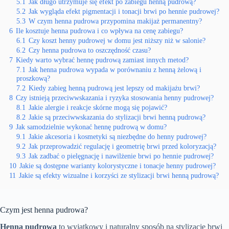
5.1
Jak długo utrzymuje się efekt po zabiegu henną pudrową?
5.2
Jak wygląda efekt pigmentacji i tonacji brwi po hennie pudrowej?
5.3
W czym henna pudrowa przypomina makijaż permanentny?
6
Ile kosztuje henna pudrowa i co wpływa na cenę zabiegu?
6.1
Czy koszt henny pudrowej w domu jest niższy niż w salonie?
6.2
Czy henna pudrowa to oszczędność czasu?
7
Kiedy warto wybrać hennę pudrową zamiast innych metod?
7.1
Jak henna pudrowa wypada w porównaniu z henną żelową i
proszkową?
7.2
Kiedy zabieg henną pudrową jest lepszy od makijażu brwi?
8
Czy istnieją przeciwwskazania i ryzyka stosowania henny pudrowej?
8.1
Jakie alergie i reakcje skórne mogą się pojawić?
8.2
Jakie są przeciwwskazania do stylizacji brwi henną pudrową?
9
Jak samodzielnie wykonać hennę pudrową w domu?
9.1
Jakie akcesoria i kosmetyki są niezbędne do henny pudrowej?
9.2
Jak przeprowadzić regulację i geometrię brwi przed koloryzacją?
9.3
Jak zadbać o pielęgnację i nawilżenie brwi po hennie pudrowej?
10
Jakie są dostępne warianty kolorystyczne i tonacje henny pudrowej?
11
Jakie są efekty wizualne i korzyści ze stylizacji brwi henną pudrową?
Czym jest henna pudrowa?
Henna pudrowa
to wyjątkowy i naturalny sposób na stylizację brwi