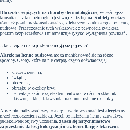
henny.
Dla osób cierpiących na choroby dermatologiczne
, wcześniejsza
konsultacja z kosmetologiem jest wręcz niezbędna.
Kobiety w ciąży
również powinny skonsultować się z lekarzem, zanim sięgną po hennę
pudrową. Przestrzeganie tych wskazówek z pewnością zwiększa
poziom bezpieczeństwa i minimalizuje ryzyko wystąpienia powikłań.
Jakie alergie i reakcje skórne mogą się pojawić?
Alergie na hennę pudrową
mogą manifestować się na różne
sposoby. Osoby, które na nie cierpią, często doświadczają:
zaczerwienienia,
świądu,
pieczenia,
obrzęku w okolicy brwi.
Te reakcje skórne są efektem nadwrażliwości na składniki
aktywne, takie jak lawsonia oraz inne roślinne ekstrakty.
Aby zminimalizować ryzyko alergii, warto wykonać
test alergiczny
przed rozpoczęciem zabiegu. Jeżeli po nałożeniu henny zauważysz
jakiekolwiek objawy uczulenia,
zaleca się natychmiastowe
zaprzestanie dalszej koloryzacji oraz konsultację z lekarzem.