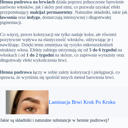
Henna pudrowa na brwiach
działa poprzez jednoczesne barwienie
zarówno włosków, jak i skóry pod nimi, co pozwala uzyskać efekt
przypominający
makijaż permanentny
. Naturalne składniki, takie jak
lawsonia
oraz
indygo
, dostarczają intensywnej i długotrwałej
pigmentacji.
Co więcej, proces koloryzacji nie tylko nadaje kolor, ale również
pozytywnie wpływa na elastyczność włosków, odżywiając je i
nawilżając. Dzięki temu zmniejsza się ryzyko mikrouszkodzeń
struktury włosa. Efekty zabiegu utrzymują się od
5 do 6 tygodni
na
włoskach i od
1 do 2 tygodni
na skórze, co zapewnia wyrazisty oraz
długotrwały efekt wykończenia brwi.
Henna pudrowa
łączy w sobie zalety koloryzacji i pielęgnacji, co
sprawia, że wyróżnia się spośród innych metod barwienia brwi.
Laminacja Brwi Krok Po Kroku
Jakie są składniki i naturalne substancje w hennie pudrowej?