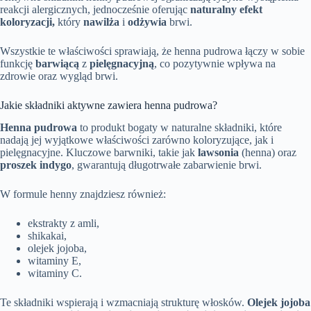
reakcji alergicznych, jednocześnie oferując
naturalny efekt
koloryzacji,
który
nawilża
i
odżywia
brwi.
Wszystkie te właściwości sprawiają, że henna pudrowa łączy w sobie
funkcję
barwiącą
z
pielęgnacyjną
, co pozytywnie wpływa na
zdrowie oraz wygląd brwi.
Jakie składniki aktywne zawiera henna pudrowa?
Henna pudrowa
to produkt bogaty w naturalne składniki, które
nadają jej wyjątkowe właściwości zarówno koloryzujące, jak i
pielęgnacyjne. Kluczowe barwniki, takie jak
lawsonia
(henna) oraz
proszek indygo
, gwarantują długotrwałe zabarwienie brwi.
W formule henny znajdziesz również:
ekstrakty z amli,
shikakai,
olejek jojoba,
witaminy E,
witaminy C.
Te składniki wspierają i wzmacniają strukturę włosków.
Olejek jojoba