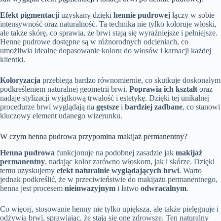
Efekt pigmentacji
uzyskany dzięki
hennie pudrowej
łączy w sobie
intensywność oraz naturalność. Ta technika nie tylko koloruje włoski,
ale także skórę, co sprawia, że brwi stają się wyraźniejsze i pełniejsze.
Henne pudrowe dostępne są w różnorodnych odcieniach, co
umożliwia idealne dopasowanie koloru do włosów i karnacji każdej
klientki.
Koloryzacja
przebiega bardzo równomiernie, co skutkuje doskonałym
podkreśleniem naturalnej geometrii brwi.
Poprawia ich kształt
oraz
nadaje stylizacji wyjątkową trwałość i estetykę. Dzięki tej unikalnej
procedurze brwi wyglądają na
gęstsze
i
bardziej zadbane
, co stanowi
kluczowy element udanego wizerunku.
W czym henna pudrowa przypomina makijaż permanentny?
Henna pudrowa
funkcjonuje na podobnej zasadzie jak
makijaż
permanentny
, nadając kolor zarówno włoskom, jak i skórze. Dzięki
temu uzyskujemy
efekt naturalnie wyglądających brwi
. Warto
jednak podkreślić, że w przeciwieństwie do makijażu permanentnego,
henna jest procesem
nieinwazyjnym
i łatwo
odwracalnym
.
Co więcej, stosowanie henny nie tylko upiększa, ale także pielęgnuje i
odżywia brwi, sprawiając, że stają się one zdrowsze. Ten naturalny