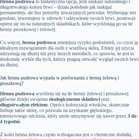
Henna pudrowa
to fantastyczna opcja, jeśli szukasz naturalnego i
długotrwałego koloru brwi – działa podobnie jak makijaż
permanentny, ale bez potrzeby inwazyjnych procedur. Wybierając ten
produkt, inwestujesz w zdrowie i odżywienie swoich brwi, ponieważ
opiera się on na naturalnych składnikach, które wyróżniają go na tle
henny proszkowej i żelowej.
Co więcej,
henna pudrowa
zmniejsza ryzyko podrażnień, co czyni ją
idealnym rozwiązaniem dla osób z wrażliwą skórą. Efekty jej użycia
utrzymują się dłużej niż przy innych metodach, co sprawia, że jest to
doskonały wybór dla tych, którzy pragną utrwalić wygląd swoich brwi
na dłużej.
Jak henna pudrowa wypada w porównaniu z henną żelową i
proszkową?
Henna pudrowa
wyróżnia się na tle henny żelowej i proszkowej
głównie dzięki swojemu
ekologicznemu składowi
oraz
długotrwałym efektom
. Oprócz koloryzacji włosków, skutecznie
farbuje także skórę, co pozwala na uzyskanie głębokiego,
intensywnego odcienia, który może utrzymywać się nawet przez
3 do
4 tygodni
.
Z kolei henna żelowa często wzbogacona jest o chemiczne dodatki,