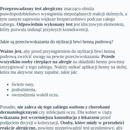
Przeprowadzony test alergiczny
znacząco obniża
prawdopodobieństwo wystąpienia niepożądanych reakcji skórnych, a
tym samym zapewnia większe bezpieczeństwo podczas całego
zabiegu.
Odpowiednio wykonany test
jest kluczowym elementem,
który pozwala uniknąć przykrych konsekwencji.
Jakie są przeciwwskazania do stylizacji brwi henną pudrową?
Ważne jest,
aby przed przystąpieniem do stylizacji brwi henną
pudrową zwrócić uwagę na pewne przeciwwskazania.
Przede
wszystkim osoby cierpiące na alergie
na składniki henny powinny
zrezygnować z tego zabiegu. Należy unikać aplikacji henny na skórę,
która ma aktywne stany zapalne, takie jak:
świeże rany,
podrażnienia,
owrzodzenia wokół oczu.
Ponadto,
nie zaleca się tego zabiegu osobom z chorobami
dermatologicznymi
czy infekcjami oczu. Dla kobiet w ciąży
wskazana jest wcześniejsza konsultacja z lekarzem
przed
podjęciem decyzji o koloryzacji.
Osoby, które miały w przeszłości
reakcje alergiczne,
powinny przeprowadzić test uczuleniowy, aby