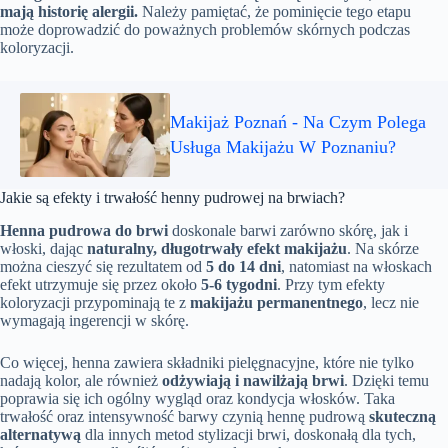
mają historię alergii.
Należy pamiętać, że pominięcie tego etapu
może doprowadzić do poważnych problemów skórnych podczas
koloryzacji.
Makijaż Poznań - Na Czym Polega
Usługa Makijażu W Poznaniu?
Jakie są efekty i trwałość henny pudrowej na brwiach?
Henna pudrowa do brwi
doskonale barwi zarówno skórę, jak i
włoski, dając
naturalny, długotrwały efekt makijażu
. Na skórze
można cieszyć się rezultatem od
5 do 14 dni
, natomiast na włoskach
efekt utrzymuje się przez około
5-6 tygodni
. Przy tym efekty
koloryzacji przypominają te z
makijażu permanentnego
, lecz nie
wymagają ingerencji w skórę.
Co więcej, henna zawiera składniki pielęgnacyjne, które nie tylko
nadają kolor, ale również
odżywiają i nawilżają brwi
. Dzięki temu
poprawia się ich ogólny wygląd oraz kondycja włosków. Taka
trwałość oraz intensywność barwy czynią hennę pudrową
skuteczną
alternatywą
dla innych metod stylizacji brwi, doskonałą dla tych,