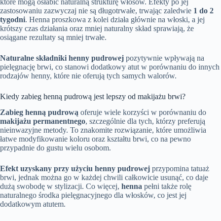
które mogą osłabić naturalną strukturę włosów. Efekty po jej
zastosowaniu zazwyczaj nie są długotrwałe, trwając zaledwie
1 do 2
tygodni
. Henna proszkowa z kolei działa głównie na włoski, a jej
krótszy czas działania oraz mniej naturalny skład sprawiają, że
osiągane rezultaty są mniej trwałe.
Naturalne składniki henny pudrowej
pozytywnie wpływają na
pielęgnację brwi, co stanowi dodatkowy atut w porównaniu do innych
rodzajów henny, które nie oferują tych samych walorów.
Kiedy zabieg henną pudrową jest lepszy od makijażu brwi?
Zabieg henną pudrową
oferuje wiele korzyści w porównaniu do
makijażu permanentnego
, szczególnie dla tych, którzy preferują
nieinwazyjne metody. To znakomite rozwiązanie, które umożliwia
łatwe modyfikowanie koloru oraz kształtu brwi, co na pewno
przypadnie do gustu wielu osobom.
Efekt uzyskany przy użyciu henny pudrowej
przypomina tatuaż
brwi, jednak można go w każdej chwili całkowicie usunąć, co daje
dużą swobodę w stylizacji. Co więcej,
henna
pełni także rolę
naturalnego środka pielęgnacyjnego dla włosków, co jest jej
dodatkowym atutem.