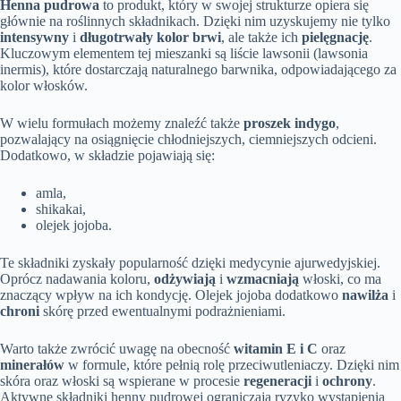
Henna pudrowa
to produkt, który w swojej strukturze opiera się
głównie na roślinnych składnikach. Dzięki nim uzyskujemy nie tylko
intensywny
i
długotrwały kolor brwi
, ale także ich
pielęgnację
.
Kluczowym elementem tej mieszanki są liście lawsonii (lawsonia
inermis), które dostarczają naturalnego barwnika, odpowiadającego za
kolor włosków.
W wielu formułach możemy znaleźć także
proszek indygo
,
pozwalający na osiągnięcie chłodniejszych, ciemniejszych odcieni.
Dodatkowo, w składzie pojawiają się:
amla,
shikakai,
olejek jojoba.
Te składniki zyskały popularność dzięki medycynie ajurwedyjskiej.
Oprócz nadawania koloru,
odżywiają
i
wzmacniają
włoski, co ma
znaczący wpływ na ich kondycję. Olejek jojoba dodatkowo
nawilża
i
chroni
skórę przed ewentualnymi podrażnieniami.
Warto także zwrócić uwagę na obecność
witamin E i C
oraz
minerałów
w formule, które pełnią rolę przeciwutleniaczy. Dzięki nim
skóra oraz włoski są wspierane w procesie
regeneracji
i
ochrony
.
Aktywne składniki henny pudrowej ograniczają ryzyko wystąpienia