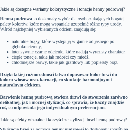
Jakie są dostępne warianty kolorystyczne i tonacje henny pudrowej?
Henna pudrowa
to doskonały wybór dla osób szukających bogatej
palety kolorów, które mogą wspaniale uzupełnić różne typy urody.
Wśród najchętniej wybieranych odcieni znajdują się:
naturalne brązy, które występują w gamie od jasnego po
głęboko ciemny,
intensywnie czarne odcienie, które nadają wyrazisty charakter,
ciepłe tonacje, takie jak rudości czy miedź,
chłodniejsze barwy, takie jak grafitowy lub popielaty brąz.
Dzięki takiej różnorodności łatwo dopasować kolor brwi do
koloru włosów oraz karnacji, co skutkuje harmonijnym i
naturalnym efektem.
Barwienie henną pudrową otwiera drzwi do stworzenia zarówno
delikatnej, jak i mocnej stylizacji, co sprawia, że każdy znajdzie
coś, co odpowiada jego indywidualnym preferencjom.
Jakie są efekty wizualne i korzyści ze stylizacji brwi henną pudrową?
Stylizacja brwi
za pomocą
henny pudrowej
to doskonały sposób na