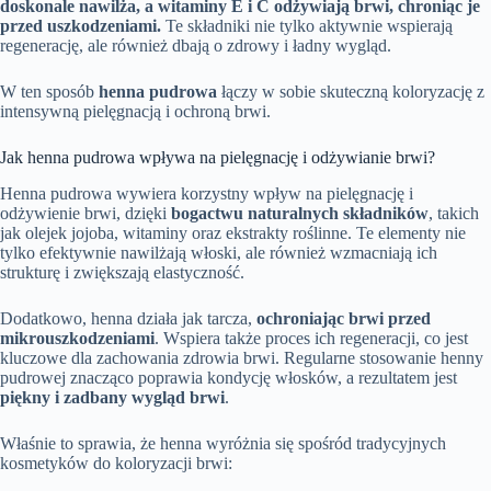
doskonale nawilża, a witaminy E i C odżywiają brwi, chroniąc je
przed uszkodzeniami.
Te składniki nie tylko aktywnie wspierają
regenerację, ale również dbają o zdrowy i ładny wygląd.
W ten sposób
henna pudrowa
łączy w sobie skuteczną koloryzację z
intensywną pielęgnacją i ochroną brwi.
Jak henna pudrowa wpływa na pielęgnację i odżywianie brwi?
Henna pudrowa wywiera korzystny wpływ na pielęgnację i
odżywienie brwi, dzięki
bogactwu naturalnych składników
, takich
jak olejek jojoba, witaminy oraz ekstrakty roślinne. Te elementy nie
tylko efektywnie nawilżają włoski, ale również wzmacniają ich
strukturę i zwiększają elastyczność.
Dodatkowo, henna działa jak tarcza,
ochroniając brwi przed
mikrouszkodzeniami
. Wspiera także proces ich regeneracji, co jest
kluczowe dla zachowania zdrowia brwi. Regularne stosowanie henny
pudrowej znacząco poprawia kondycję włosków, a rezultatem jest
piękny i zadbany wygląd brwi
.
Właśnie to sprawia, że henna wyróżnia się spośród tradycyjnych
kosmetyków do koloryzacji brwi: