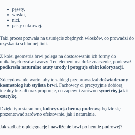
pęsety,
wosku,
nici,
pasty cukrowej.
Taki proces pozwala na usunięcie zbędnych włosków, co prowadzi do
uzyskania schludnej linii.
Z kolei geometria brwi polega na dostosowaniu ich formy do
unikalnych rysów twarzy. Ten element ma duże znaczenie, ponieważ
podkreśla naturalne atuty urody i potęguje efekt koloryzacji.
Zdecydowanie warto, aby te zabiegi przeprowadzał
doświadczony
kosmetolog lub stylista brwi.
Fachowcy ci precyzyjnie dobiorą
idealny kształt oraz proporcje, co zapewni zarówno
symetrię, jak i
estetykę.
Dzięki tym staraniom,
koloryzacja henną pudrową
będzie się
prezentować zarówno efektownie, jak i naturalnie.
Jak zadbać o pielęgnację i nawilżenie brwi po hennie pudrowej?