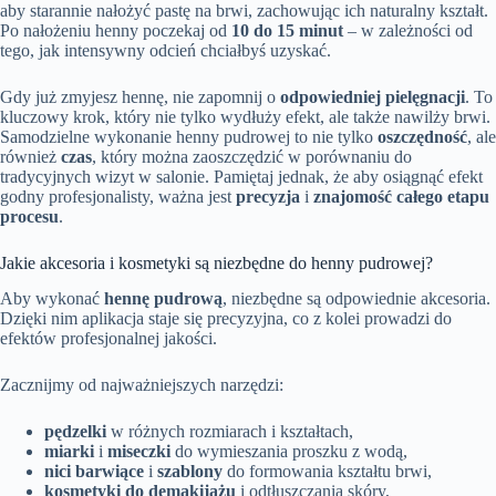
aby starannie nałożyć pastę na brwi, zachowując ich naturalny kształt.
Po nałożeniu henny poczekaj od
10 do 15 minut
– w zależności od
tego, jak intensywny odcień chciałbyś uzyskać.
Gdy już zmyjesz hennę, nie zapomnij o
odpowiedniej pielęgnacji
. To
kluczowy krok, który nie tylko wydłuży efekt, ale także nawilży brwi.
Samodzielne wykonanie henny pudrowej to nie tylko
oszczędność
, ale
również
czas
, który można zaoszczędzić w porównaniu do
tradycyjnych wizyt w salonie. Pamiętaj jednak, że aby osiągnąć efekt
godny profesjonalisty, ważna jest
precyzja
i
znajomość całego etapu
procesu
.
Jakie akcesoria i kosmetyki są niezbędne do henny pudrowej?
Aby wykonać
hennę pudrową
, niezbędne są odpowiednie akcesoria.
Dzięki nim aplikacja staje się precyzyjna, co z kolei prowadzi do
efektów profesjonalnej jakości.
Zacznijmy od najważniejszych narzędzi:
pędzelki
w różnych rozmiarach i kształtach,
miarki
i
miseczki
do wymieszania proszku z wodą,
nici barwiące
i
szablony
do formowania kształtu brwi,
kosmetyki do demakijażu
i odtłuszczania skóry,