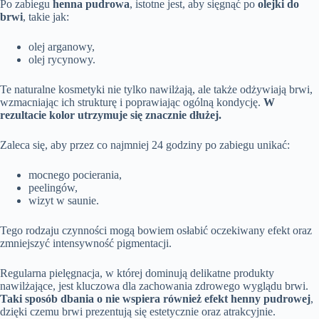
Po zabiegu
henna pudrowa
, istotne jest, aby sięgnąć po
olejki do
brwi
, takie jak:
olej arganowy,
olej rycynowy.
Te naturalne kosmetyki nie tylko nawilżają, ale także odżywiają brwi,
wzmacniając ich strukturę i poprawiając ogólną kondycję.
W
rezultacie kolor utrzymuje się znacznie dłużej.
Zaleca się, aby przez co najmniej 24 godziny po zabiegu unikać:
mocnego pocierania,
peelingów,
wizyt w saunie.
Tego rodzaju czynności mogą bowiem osłabić oczekiwany efekt oraz
zmniejszyć intensywność pigmentacji.
Regularna pielęgnacja, w której dominują delikatne produkty
nawilżające, jest kluczowa dla zachowania zdrowego wyglądu brwi.
Taki sposób dbania o nie wspiera również efekt henny pudrowej
,
dzięki czemu brwi prezentują się estetycznie oraz atrakcyjnie.