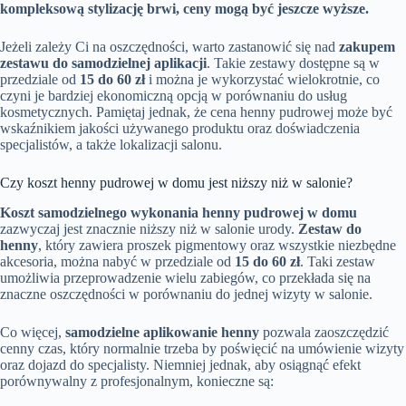
kompleksową stylizację brwi, ceny mogą być jeszcze wyższe.
Jeżeli zależy Ci na oszczędności, warto zastanowić się nad
zakupem
zestawu do samodzielnej aplikacji
. Takie zestawy dostępne są w
przedziale od
15 do 60 zł
i można je wykorzystać wielokrotnie, co
czyni je bardziej ekonomiczną opcją w porównaniu do usług
kosmetycznych. Pamiętaj jednak, że cena henny pudrowej może być
wskaźnikiem jakości używanego produktu oraz doświadczenia
specjalistów, a także lokalizacji salonu.
Czy koszt henny pudrowej w domu jest niższy niż w salonie?
Koszt samodzielnego wykonania henny pudrowej w domu
zazwyczaj jest znacznie niższy niż w salonie urody.
Zestaw do
henny
, który zawiera proszek pigmentowy oraz wszystkie niezbędne
akcesoria, można nabyć w przedziale od
15 do 60 zł
. Taki zestaw
umożliwia przeprowadzenie wielu zabiegów, co przekłada się na
znaczne oszczędności w porównaniu do jednej wizyty w salonie.
Co więcej,
samodzielne aplikowanie henny
pozwala zaoszczędzić
cenny czas, który normalnie trzeba by poświęcić na umówienie wizyty
oraz dojazd do specjalisty. Niemniej jednak, aby osiągnąć efekt
porównywalny z profesjonalnym, konieczne są: