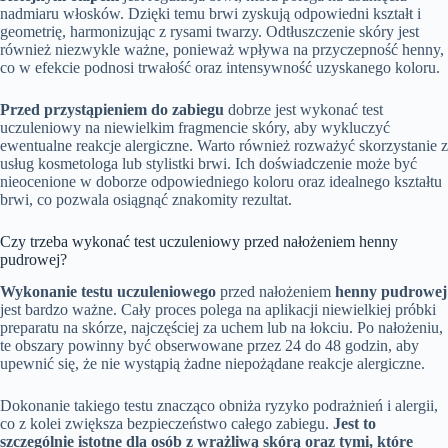
nadmiaru włosków. Dzięki temu brwi zyskują odpowiedni kształt i
geometrię, harmonizując z rysami twarzy. Odtłuszczenie skóry jest
również niezwykle ważne, ponieważ wpływa na przyczepność henny,
co w efekcie podnosi trwałość oraz intensywność uzyskanego koloru.
Przed przystąpieniem do zabiegu
dobrze jest wykonać test
uczuleniowy na niewielkim fragmencie skóry, aby wykluczyć
ewentualne reakcje alergiczne. Warto również rozważyć skorzystanie z
usług kosmetologa lub stylistki brwi. Ich doświadczenie może być
nieocenione w doborze odpowiedniego koloru oraz idealnego kształtu
brwi, co pozwala osiągnąć znakomity rezultat.
Czy trzeba wykonać test uczuleniowy przed nałożeniem henny
pudrowej?
Wykonanie testu uczuleniowego
przed nałożeniem
henny pudrowej
jest bardzo ważne. Cały proces polega na aplikacji niewielkiej próbki
preparatu na skórze, najczęściej za uchem lub na łokciu. Po nałożeniu,
te obszary powinny być obserwowane przez 24 do 48 godzin, aby
upewnić się, że nie wystąpią żadne niepożądane reakcje alergiczne.
Dokonanie takiego testu znacząco obniża ryzyko podrażnień i alergii,
co z kolei zwiększa bezpieczeństwo całego zabiegu.
Jest to
szczególnie istotne dla osób z wrażliwą skórą oraz tymi, które