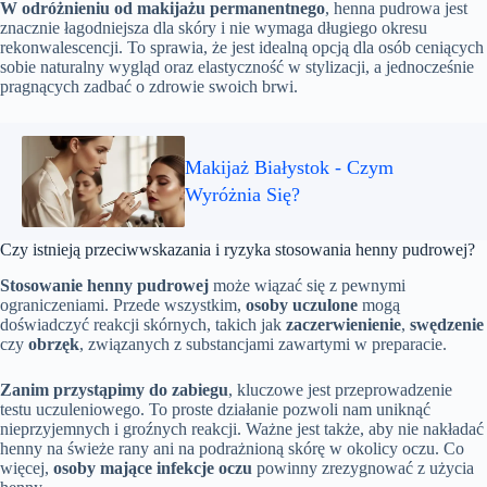
W odróżnieniu od makijażu permanentnego
, henna pudrowa jest
znacznie łagodniejsza dla skóry i nie wymaga długiego okresu
rekonwalescencji. To sprawia, że jest idealną opcją dla osób ceniących
sobie naturalny wygląd oraz elastyczność w stylizacji, a jednocześnie
pragnących zadbać o zdrowie swoich brwi.
Makijaż Białystok - Czym
Wyróżnia Się?
Czy istnieją przeciwwskazania i ryzyka stosowania henny pudrowej?
Stosowanie henny pudrowej
może wiązać się z pewnymi
ograniczeniami. Przede wszystkim,
osoby uczulone
mogą
doświadczyć reakcji skórnych, takich jak
zaczerwienienie
,
swędzenie
czy
obrzęk
, związanych z substancjami zawartymi w preparacie.
Zanim przystąpimy do zabiegu
, kluczowe jest przeprowadzenie
testu uczuleniowego. To proste działanie pozwoli nam uniknąć
nieprzyjemnych i groźnych reakcji. Ważne jest także, aby nie nakładać
henny na świeże rany ani na podrażnioną skórę w okolicy oczu. Co
więcej,
osoby mające infekcje oczu
powinny zrezygnować z użycia