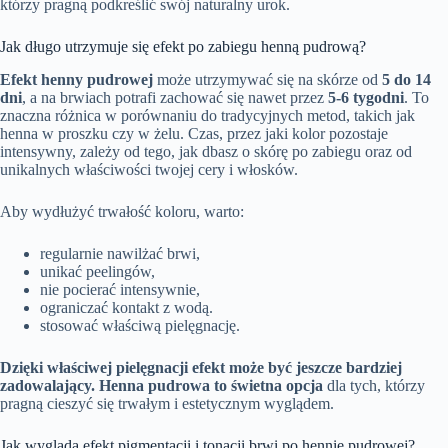
którzy pragną podkreślić swój naturalny urok.
Jak długo utrzymuje się efekt po zabiegu henną pudrową?
Efekt henny pudrowej
może utrzymywać się na skórze od
5 do 14
dni
, a na brwiach potrafi zachować się nawet przez
5-6 tygodni
. To
znaczna różnica w porównaniu do tradycyjnych metod, takich jak
henna w proszku czy w żelu. Czas, przez jaki kolor pozostaje
intensywny, zależy od tego, jak dbasz o skórę po zabiegu oraz od
unikalnych właściwości twojej cery i włosków.
Aby wydłużyć trwałość koloru, warto:
regularnie nawilżać brwi,
unikać peelingów,
nie pocierać intensywnie,
ograniczać kontakt z wodą.
stosować właściwą pielęgnację.
Dzięki właściwej pielęgnacji efekt może być jeszcze bardziej
zadowalający.
Henna pudrowa to świetna opcja
dla tych, którzy
pragną cieszyć się trwałym i estetycznym wyglądem.
Jak wygląda efekt pigmentacji i tonacji brwi po hennie pudrowej?