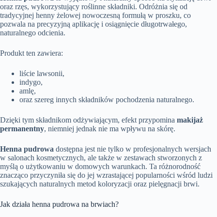
oraz rzęs, wykorzystujący roślinne składniki. Odróżnia się od
tradycyjnej henny żelowej nowoczesną formułą w proszku, co
pozwala na precyzyjną aplikację i osiągnięcie długotrwałego,
naturalnego odcienia.
Produkt ten zawiera:
liście lawsonii,
indygo,
amlę,
oraz szereg innych składników pochodzenia naturalnego.
Dzięki tym składnikom odżywiającym, efekt przypomina
makijaż
permanentny
, niemniej jednak nie ma wpływu na skórę.
Henna pudrowa
dostępna jest nie tylko w profesjonalnych wersjach
w salonach kosmetycznych, ale także w zestawach stworzonych z
myślą o użytkowaniu w domowych warunkach. Ta różnorodność
znacząco przyczyniła się do jej wzrastającej popularności wśród ludzi
szukających naturalnych metod koloryzacji oraz pielęgnacji brwi.
Jak działa henna pudrowa na brwiach?