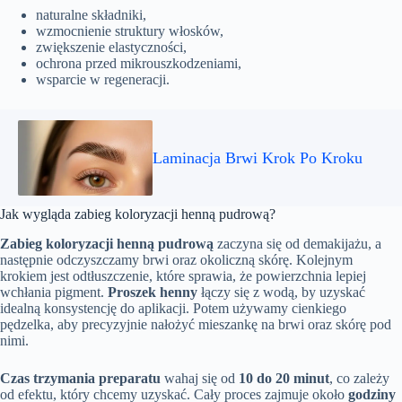
naturalne składniki,
wzmocnienie struktury włosków,
zwiększenie elastyczności,
ochrona przed mikrouszkodzeniami,
wsparcie w regeneracji.
Laminacja Brwi Krok Po Kroku
Jak wygląda zabieg koloryzacji henną pudrową?
Zabieg koloryzacji henną pudrową
zaczyna się od demakijażu, a
następnie odczyszczamy brwi oraz okoliczną skórę. Kolejnym
krokiem jest odtłuszczenie, które sprawia, że powierzchnia lepiej
wchłania pigment.
Proszek henny
łączy się z wodą, by uzyskać
idealną konsystencję do aplikacji. Potem używamy cienkiego
pędzelka, aby precyzyjnie nałożyć mieszankę na brwi oraz skórę pod
nimi.
Czas trzymania preparatu
wahaj się od
10 do 20 minut
, co zależy
od efektu, który chcemy uzyskać. Cały proces zajmuje około
godziny