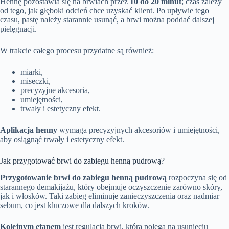
Hennę pozostawia się na brwiach przez
10 do 20 minut
; czas zależy
od tego, jak głęboki odcień chce uzyskać klient. Po upływie tego
czasu, pastę należy starannie usunąć, a brwi można poddać dalszej
pielęgnacji.
W trakcie całego procesu przydatne są również:
miarki,
miseczki,
precyzyjne akcesoria,
umiejętności,
trwały i estetyczny efekt.
Aplikacja henny
wymaga precyzyjnych akcesoriów i umiejętności,
aby osiągnąć trwały i estetyczny efekt.
Jak przygotować brwi do zabiegu henną pudrową?
Przygotowanie brwi do zabiegu henną pudrową
rozpoczyna się od
starannego demakijażu, który obejmuje oczyszczenie zarówno skóry,
jak i włosków. Taki zabieg eliminuje zanieczyszczenia oraz nadmiar
sebum, co jest kluczowe dla dalszych kroków.
Kolejnym etapem
jest regulacja brwi, która polega na usunięciu