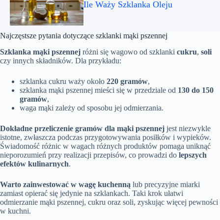
Ile Waży Szklanka Oleju
Najczęstsze pytania dotyczące szklanki mąki pszennej
Szklanka mąki pszennej
różni się wagowo od szklanki
cukru
,
soli
czy innych składników. Dla przykładu:
szklanka cukru waży około
220 gramów
,
szklanka mąki pszennej mieści się w przedziale od
130 do 150
gramów
,
waga mąki zależy od sposobu jej odmierzania.
Dokładne przeliczenie gramów dla mąki pszennej
jest niezwykle
istotne, zwłaszcza podczas przygotowywania posiłków i wypieków.
Świadomość różnic w wagach różnych produktów pomaga uniknąć
nieporozumień przy realizacji przepisów, co prowadzi do
lepszych
efektów kulinarnych
.
Warto zainwestować w wagę kuchenną
lub precyzyjne miarki
zamiast opierać się jedynie na szklankach. Taki krok ułatwi
odmierzanie mąki pszennej, cukru oraz soli, zyskując więcej pewności
w kuchni.