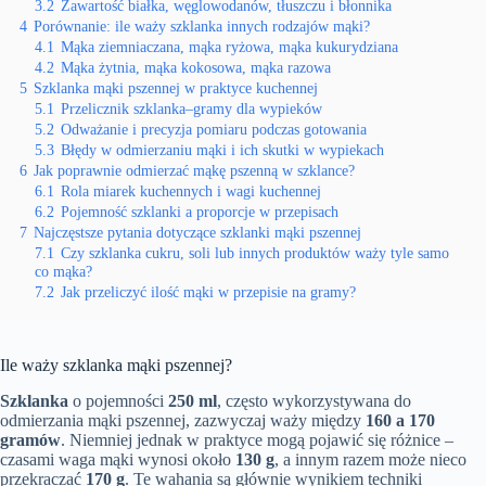
3.2
Zawartość białka, węglowodanów, tłuszczu i błonnika
4
Porównanie: ile waży szklanka innych rodzajów mąki?
4.1
Mąka ziemniaczana, mąka ryżowa, mąka kukurydziana
4.2
Mąka żytnia, mąka kokosowa, mąka razowa
5
Szklanka mąki pszennej w praktyce kuchennej
5.1
Przelicznik szklanka–gramy dla wypieków
5.2
Odważanie i precyzja pomiaru podczas gotowania
5.3
Błędy w odmierzaniu mąki i ich skutki w wypiekach
6
Jak poprawnie odmierzać mąkę pszenną w szklance?
6.1
Rola miarek kuchennych i wagi kuchennej
6.2
Pojemność szklanki a proporcje w przepisach
7
Najczęstsze pytania dotyczące szklanki mąki pszennej
7.1
Czy szklanka cukru, soli lub innych produktów waży tyle samo
co mąka?
7.2
Jak przeliczyć ilość mąki w przepisie na gramy?
Ile waży szklanka mąki pszennej?
Szklanka
o pojemności
250 ml
, często wykorzystywana do
odmierzania mąki pszennej, zazwyczaj waży między
160 a 170
gramów
. Niemniej jednak w praktyce mogą pojawić się różnice –
czasami waga mąki wynosi około
130 g
, a innym razem może nieco
przekraczać
170 g
. Te wahania są głównie wynikiem techniki