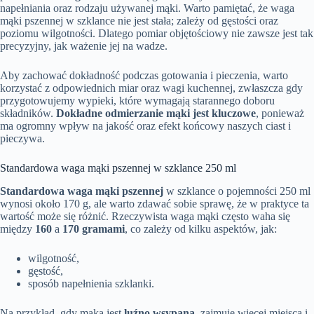
napełniania oraz rodzaju używanej mąki. Warto pamiętać, że waga
mąki pszennej w szklance nie jest stała; zależy od gęstości oraz
poziomu wilgotności. Dlatego pomiar objętościowy nie zawsze jest tak
precyzyjny, jak ważenie jej na wadze.
Aby zachować dokładność podczas gotowania i pieczenia, warto
korzystać z odpowiednich miar oraz wagi kuchennej, zwłaszcza gdy
przygotowujemy wypieki, które wymagają starannego doboru
składników.
Dokładne odmierzanie mąki jest kluczowe
, ponieważ
ma ogromny wpływ na jakość oraz efekt końcowy naszych ciast i
pieczywa.
Standardowa waga mąki pszennej w szklance 250 ml
Standardowa waga mąki pszennej
w szklance o pojemności 250 ml
wynosi około 170 g, ale warto zdawać sobie sprawę, że w praktyce ta
wartość może się różnić. Rzeczywista waga mąki często waha się
między
160
a
170 gramami
, co zależy od kilku aspektów, jak:
wilgotność,
gęstość,
sposób napełnienia szklanki.
Na przykład, gdy mąka jest
luźno wsypana
, zajmuje więcej miejsca i