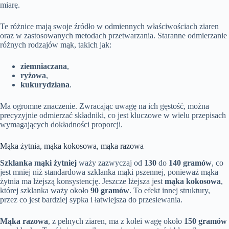
miarę.
Te różnice mają swoje źródło w odmiennych właściwościach ziaren
oraz w zastosowanych metodach przetwarzania. Staranne odmierzanie
różnych rodzajów mąk, takich jak:
ziemniaczana
,
ryżowa
,
kukurydziana
.
Ma ogromne znaczenie. Zwracając uwagę na ich gęstość, można
precyzyjnie odmierzać składniki, co jest kluczowe w wielu przepisach
wymagających dokładności proporcji.
Mąka żytnia, mąka kokosowa, mąka razowa
Szklanka mąki żytniej
waży zazwyczaj od
130
do
140 gramów
, co
jest mniej niż standardowa szklanka mąki pszennej, ponieważ mąka
żytnia ma lżejszą konsystencję. Jeszcze lżejsza jest
mąka kokosowa
,
której szklanka waży około
90 gramów
. To efekt innej struktury,
przez co jest bardziej sypka i łatwiejsza do przesiewania.
Mąka razowa
, z pełnych ziaren, ma z kolei wagę około
150 gramów