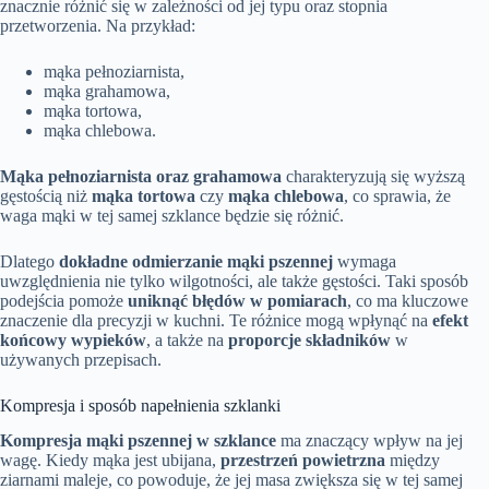
znacznie różnić się w zależności od jej typu oraz stopnia
przetworzenia. Na przykład:
mąka pełnoziarnista,
mąka grahamowa,
mąka tortowa,
mąka chlebowa.
Mąka pełnoziarnista oraz grahamowa
charakteryzują się wyższą
gęstością niż
mąka tortowa
czy
mąka chlebowa
, co sprawia, że
waga mąki w tej samej szklance będzie się różnić.
Dlatego
dokładne odmierzanie mąki pszennej
wymaga
uwzględnienia nie tylko wilgotności, ale także gęstości. Taki sposób
podejścia pomoże
uniknąć błędów w pomiarach
, co ma kluczowe
znaczenie dla precyzji w kuchni. Te różnice mogą wpłynąć na
efekt
końcowy wypieków
, a także na
proporcje składników
w
używanych przepisach.
Kompresja i sposób napełnienia szklanki
Kompresja mąki pszennej w szklance
ma znaczący wpływ na jej
wagę. Kiedy mąka jest ubijana,
przestrzeń powietrzna
między
ziarnami maleje, co powoduje, że jej masa zwiększa się w tej samej