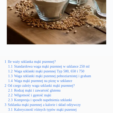
1
Ile waży szklanka mąki pszennej?
1.1
Standardowa waga mąki pszennej w szklance 250 ml
1.2
Waga szklanki mąki pszennej Typ 500, 650 i 750
1.3
Waga szklanki mąki pszennej pełnoziarnistej i graham
1.4
Waga mąki pszennej na pizzę w szklance
2
Od czego zależy waga szklanki mąki pszennej?
2.1
Rodzaj mąki i zawartość glutenu
2.2
Wilgotność i gęstość mąki
2.3
Kompresja i sposób napełnienia szklanki
3
Szklanka mąki pszennej a kalorie i skład odżywczy
3.1
Kaloryczność różnych typów mąki pszennej