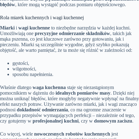
błędów
, które mogą wystąpić podczas pomiaru objętościowego.
Rola miarek kuchennych i wagi kuchennej
Miarki
i
wagi kuchenne
to niezbędne narzędzia w każdej kuchni.
Umożliwiają one
precyzyjne odmierzanie składników
, takich jak
mąka pszenna, co jest kluczowe zarówno przy gotowaniu, jak i
pieczeniu. Miarki są szczególnie wygodne, gdyż szybko pokazują
objętość, ale warto pamiętać, że ta może się różnić w zależności od:
gęstości,
wilgotności,
sposobu napełnienia.
Właśnie dlatego
waga kuchenna
staje się niezastąpionym
pomocnikiem w dążeniu do
idealnych pomiarów masy
. Dzięki niej
można uniknąć błędów, które mogłyby negatywnie wpłynąć na finalny
efekt naszych potraw. Używanie zarówno miarki, jak i wagi znacząco
podnosi
dokładność odmierzania
, co ma ogromne znaczenie w
przypadku przepisów wymagających perfekcji – niezależnie od tego,
czy gotujemy w
profesjonalnej kuchni
, czy w
domowym zaciszu
.
Co więcej, wiele
nowoczesnych robotów kuchennych
jest