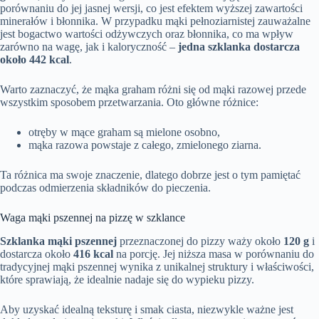
porównaniu do jej jasnej wersji, co jest efektem wyższej zawartości
minerałów i błonnika. W przypadku mąki pełnoziarnistej zauważalne
jest bogactwo wartości odżywczych oraz błonnika, co ma wpływ
zarówno na wagę, jak i kaloryczność –
jedna szklanka dostarcza
około 442 kcal
.
Warto zaznaczyć, że mąka graham różni się od mąki razowej przede
wszystkim sposobem przetwarzania. Oto główne różnice:
otręby w mące graham są mielone osobno,
mąka razowa powstaje z całego, zmielonego ziarna.
Ta różnica ma swoje znaczenie, dlatego dobrze jest o tym pamiętać
podczas odmierzenia składników do pieczenia.
Waga mąki pszennej na pizzę w szklance
Szklanka mąki pszennej
przeznaczonej do pizzy waży około
120 g
i
dostarcza około
416 kcal
na porcję. Jej niższa masa w porównaniu do
tradycyjnej mąki pszennej wynika z unikalnej struktury i właściwości,
które sprawiają, że idealnie nadaje się do wypieku pizzy.
Aby uzyskać idealną teksturę i smak ciasta, niezwykle ważne jest