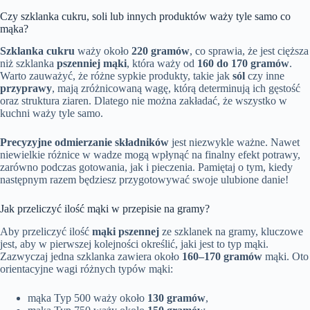
Czy szklanka cukru, soli lub innych produktów waży tyle samo co
mąka?
Szklanka cukru
waży około
220 gramów
, co sprawia, że jest cięższa
niż szklanka
pszenniej mąki
, która waży od
160 do 170 gramów
.
Warto zauważyć, że różne sypkie produkty, takie jak
sól
czy inne
przyprawy
, mają zróżnicowaną wagę, którą determinują ich gęstość
oraz struktura ziaren. Dlatego nie można zakładać, że wszystko w
kuchni waży tyle samo.
Precyzyjne odmierzanie składników
jest niezwykle ważne. Nawet
niewielkie różnice w wadze mogą wpłynąć na finalny efekt potrawy,
zarówno podczas gotowania, jak i pieczenia. Pamiętaj o tym, kiedy
następnym razem będziesz przygotowywać swoje ulubione danie!
Jak przeliczyć ilość mąki w przepisie na gramy?
Aby przeliczyć ilość
mąki pszennej
ze szklanek na gramy, kluczowe
jest, aby w pierwszej kolejności określić, jaki jest to typ mąki.
Zazwyczaj jedna szklanka zawiera około
160–170 gramów
mąki. Oto
orientacyjne wagi różnych typów mąki:
mąka Typ 500 waży około
130 gramów
,