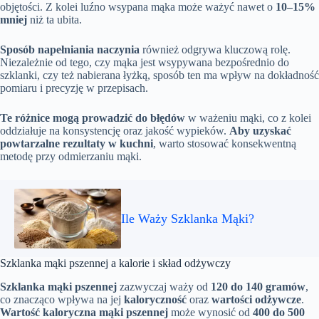
objętości. Z kolei luźno wsypana mąka może ważyć nawet o
10–15%
mniej
niż ta ubita.
Sposób napełniania naczynia
również odgrywa kluczową rolę.
Niezależnie od tego, czy mąka jest wsypywana bezpośrednio do
szklanki, czy też nabierana łyżką, sposób ten ma wpływ na dokładność
pomiaru i precyzję w przepisach.
Te różnice mogą prowadzić do błędów
w ważeniu mąki, co z kolei
oddziałuje na konsystencję oraz jakość wypieków.
Aby uzyskać
powtarzalne rezultaty w kuchni
, warto stosować konsekwentną
metodę przy odmierzaniu mąki.
Ile Waży Szklanka Mąki?
Szklanka mąki pszennej a kalorie i skład odżywczy
Szklanka mąki pszennej
zazwyczaj waży od
120 do 140 gramów
,
co znacząco wpływa na jej
kaloryczność
oraz
wartości odżywcze
.
Wartość kaloryczna mąki pszennej
może wynosić od
400 do 500