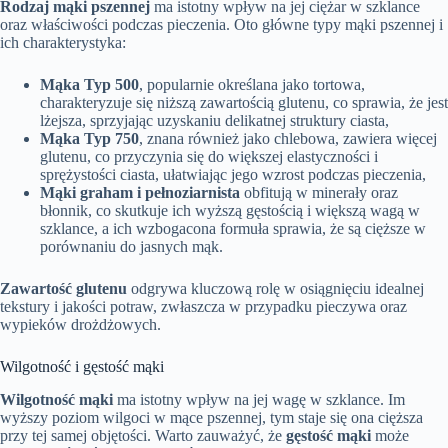
Rodzaj mąki pszennej
ma istotny wpływ na jej ciężar w szklance
oraz właściwości podczas pieczenia. Oto główne typy mąki pszennej i
ich charakterystyka:
Mąka Typ 500
, popularnie określana jako tortowa,
charakteryzuje się niższą zawartością glutenu, co sprawia, że jest
lżejsza, sprzyjając uzyskaniu delikatnej struktury ciasta,
Mąka Typ 750
, znana również jako chlebowa, zawiera więcej
glutenu, co przyczynia się do większej elastyczności i
sprężystości ciasta, ułatwiając jego wzrost podczas pieczenia,
Mąki graham i pełnoziarnista
obfitują w minerały oraz
błonnik, co skutkuje ich wyższą gęstością i większą wagą w
szklance, a ich wzbogacona formuła sprawia, że są cięższe w
porównaniu do jasnych mąk.
Zawartość glutenu
odgrywa kluczową rolę w osiągnięciu idealnej
tekstury i jakości potraw, zwłaszcza w przypadku pieczywa oraz
wypieków drożdżowych.
Wilgotność i gęstość mąki
Wilgotność mąki
ma istotny wpływ na jej wagę w szklance. Im
wyższy poziom wilgoci w mące pszennej, tym staje się ona cięższa
przy tej samej objętości. Warto zauważyć, że
gęstość mąki
może