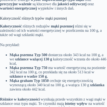
precyzyjne ważenie
są kluczowe dla
jakości odżywczej
oraz
wartości energetycznej
wypieków i innych dań.
Kaloryczność różnych typów mąki pszennej
Kaloryczność
różnych rodzajów
mąki pszennej
różni się w
zależności od ich wartości energetycznej w przeliczeniu na 100 g, a
także od wagi szklanki mąki.
Na przykład:
Mąka pszenna Typ 500
dostarcza około 343 kcal na 100 g, a
we
szklance ważącej 130 g
kaloryczność wzrasta do około 446
kcal,
Mąka pszenna Typ 750
ma wartość energetyczną na poziomie
342 kcal na 100 g, co przekłada się na około 513 kcal w
szklance o wadze 150 g
,
Mąka graham Typ 1850
cechuje się energetycznością
wynoszącą około 340 kcal na 100 g, a ważąca 130 g
szklanka
zawiera około 442 kcal.
Różnice w kaloryczności
wynikają przede wszystkim z wagi mąki w
szklance oraz typu mąki. Te czynniki mają
istotny wpływ
na wartość