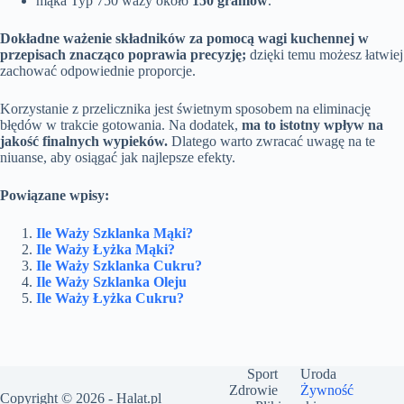
mąka Typ 750 waży około
150 gramów
.
Dokładne ważenie składników za pomocą wagi kuchennej w
przepisach znacząco poprawia precyzję;
dzięki temu możesz łatwiej
zachować odpowiednie proporcje.
Korzystanie z przelicznika jest świetnym sposobem na eliminację
błędów w trakcie gotowania. Na dodatek,
ma to istotny wpływ na
jakość finalnych wypieków.
Dlatego warto zwracać uwagę na te
niuanse, aby osiągać jak najlepsze efekty.
Powiązane wpisy:
Ile Waży Szklanka Mąki?
Ile Waży Łyżka Mąki?
Ile Waży Szklanka Cukru?
Ile Waży Szklanka Oleju
Ile Waży Łyżka Cukru?
Sport
Uroda
Zdrowie
Żywność
Copyright © 2026 -
Halat.pl