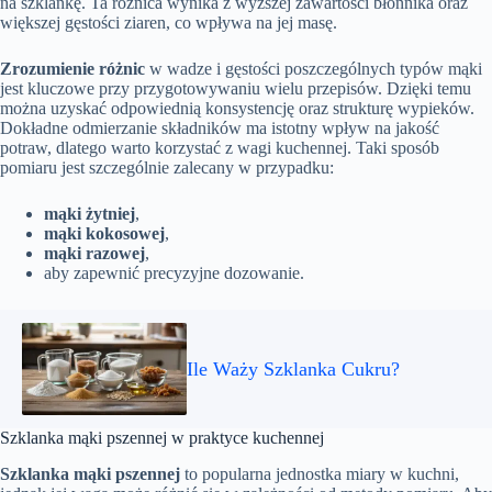
na szklankę. Ta różnica wynika z wyższej zawartości błonnika oraz
większej gęstości ziaren, co wpływa na jej masę.
Zrozumienie różnic
w wadze i gęstości poszczególnych typów mąki
jest kluczowe przy przygotowywaniu wielu przepisów. Dzięki temu
można uzyskać odpowiednią konsystencję oraz strukturę wypieków.
Dokładne odmierzanie składników ma istotny wpływ na jakość
potraw, dlatego warto korzystać z wagi kuchennej. Taki sposób
pomiaru jest szczególnie zalecany w przypadku:
mąki żytniej
,
mąki kokosowej
,
mąki razowej
,
aby zapewnić precyzyjne dozowanie.
Ile Waży Szklanka Cukru?
Szklanka mąki pszennej w praktyce kuchennej
Szklanka mąki pszennej
to popularna jednostka miary w kuchni,