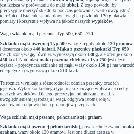
jest lżejsza w porównaniu do mąki
ubitej
. Z tego powodu, by
precyzyjnie mierzyć składniki podczas gotowania, warto uwzględnić
te różnice. Ustalenie standardowej wagi na poziomie
170 g
ułatwia
pomiary i korzystnie wpływa na jakość naszych
wypieków
.
Waga szklanki mąki pszennej Typ 500, 650 i 750
Szklanka mąki pszennej Typ 500
waży z reguły około
130 gramów
i dostarcza około
446 kalorii
.
Mąka z pszenicy płaskurki Typ 650
ma zbliżoną wagę, również wynoszącą około
130 g
, ale oferuje około
450 kcal
. Natomiast
mąka pszenna chlebowa Typ 750
jest nieco
cięższa – pojedyncza szklanka tej mąki waży około
150 g
i ma wartość
energetyczną wynoszącą około
513 kcal
.
Te różnice wynikają z różnorodności odmian pszenicy oraz ich
gęstości. Wybór konkretnego typu mąki znacząco wpływa na cechy
naszych wypieków. Dlatego precyzyjne odmierzanie mąki, z
uwzględnieniem jej rodzaju i wagi, odgrywa istotną rolę w
zachowaniu odpowiednich proporcji w przepisach.
Waga szklanki mąki pszennej pełnoziarnistej i graham
Szklanka mąki pszennej pełnoziarnistej
, powszechnie zwanej
mąką
graham
, waży około 130 gramów. Jest ona dłużej gęstsza w