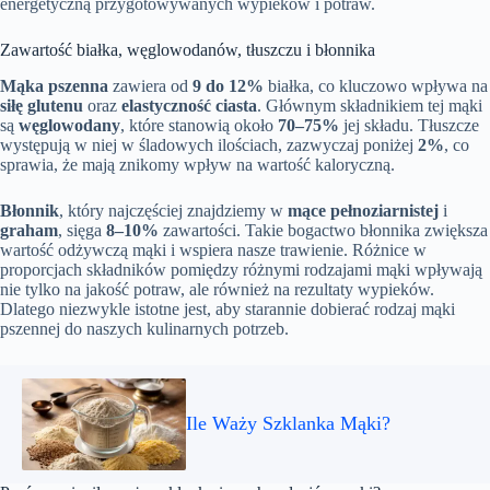
energetyczną przygotowywanych wypieków i potraw.
Zawartość białka, węglowodanów, tłuszczu i błonnika
Mąka pszenna
zawiera od
9 do 12%
białka, co kluczowo wpływa na
siłę glutenu
oraz
elastyczność ciasta
. Głównym składnikiem tej mąki
są
węglowodany
, które stanowią około
70–75%
jej składu. Tłuszcze
występują w niej w śladowych ilościach, zazwyczaj poniżej
2%
, co
sprawia, że mają znikomy wpływ na wartość kaloryczną.
Błonnik
, który najczęściej znajdziemy w
mące pełnoziarnistej
i
graham
, sięga
8–10%
zawartości. Takie bogactwo błonnika zwiększa
wartość odżywczą mąki i wspiera nasze trawienie. Różnice w
proporcjach składników pomiędzy różnymi rodzajami mąki wpływają
nie tylko na jakość potraw, ale również na rezultaty wypieków.
Dlatego niezwykle istotne jest, aby starannie dobierać rodzaj mąki
pszennej do naszych kulinarnych potrzeb.
Ile Waży Szklanka Mąki?