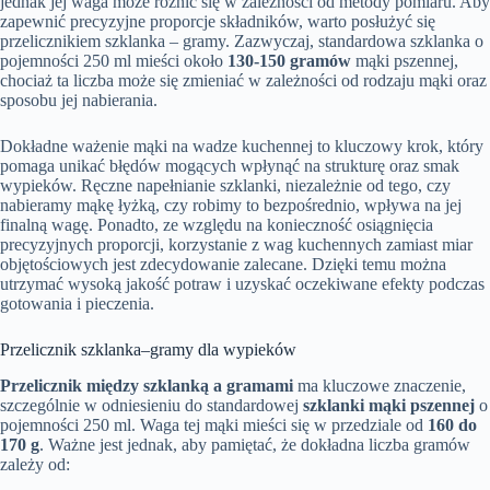
jednak jej waga może różnić się w zależności od metody pomiaru. Aby
zapewnić precyzyjne proporcje składników, warto posłużyć się
przelicznikiem szklanka – gramy. Zazwyczaj, standardowa szklanka o
pojemności 250 ml mieści około
130-150 gramów
mąki pszennej,
chociaż ta liczba może się zmieniać w zależności od rodzaju mąki oraz
sposobu jej nabierania.
Dokładne ważenie mąki na wadze kuchennej to kluczowy krok, który
pomaga unikać błędów mogących wpłynąć na strukturę oraz smak
wypieków. Ręczne napełnianie szklanki, niezależnie od tego, czy
nabieramy mąkę łyżką, czy robimy to bezpośrednio, wpływa na jej
finalną wagę. Ponadto, ze względu na konieczność osiągnięcia
precyzyjnych proporcji, korzystanie z wag kuchennych zamiast miar
objętościowych jest zdecydowanie zalecane. Dzięki temu można
utrzymać wysoką jakość potraw i uzyskać oczekiwane efekty podczas
gotowania i pieczenia.
Przelicznik szklanka–gramy dla wypieków
Przelicznik między szklanką a gramami
ma kluczowe znaczenie,
szczególnie w odniesieniu do standardowej
szklanki mąki pszennej
o
pojemności 250 ml. Waga tej mąki mieści się w przedziale od
160 do
170 g
. Ważne jest jednak, aby pamiętać, że dokładna liczba gramów
zależy od: