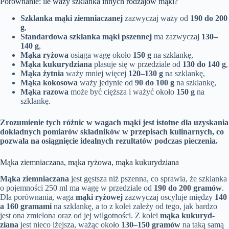
Porównanie: ile waży szklanka innych rodzajów mąki?
Szklanka mąki ziemniaczanej
zazwyczaj waży od
190 do 200
g
,
Standardowa szklanka mąki pszennej
ma zazwyczaj
130–
140 g
,
Mąka ryżowa
osiąga wagę około
150 g
na szklankę,
Mąka kukurydziana
plasuje się w przedziale od
130 do 140 g
,
Mąka żytnia
waży mniej więcej
120–130 g
na szklankę,
Mąka kokosowa
waży jedynie od
90 do 100 g
na szklankę,
Mąka razowa
może być cięższa i ważyć około
150 g
na
szklankę.
Zrozumienie tych różnic w wagach mąki jest istotne dla uzyskania
dokładnych pomiarów składników w przepisach kulinarnych, co
pozwala na osiągnięcie idealnych rezultatów podczas pieczenia.
Mąka ziemniaczana, mąka ryżowa, mąka kukurydziana
Mąka ziemniaczana
jest gęstsza niż pszenna, co sprawia, że szklanka
o pojemności 250 ml ma wagę w przedziale od
190 do 200 gramów
.
Dla porównania, waga
mąki ryżowej
zazwyczaj oscyluje między
140
a 160 gramami
na szklankę, a to z kolei zależy od tego, jak bardzo
jest ona zmielona oraz od jej wilgotności. Z kolei
mąka kuku­ryd­
ziana
jest nieco lżejsza, ważąc około
130–150 gramów
na taką samą