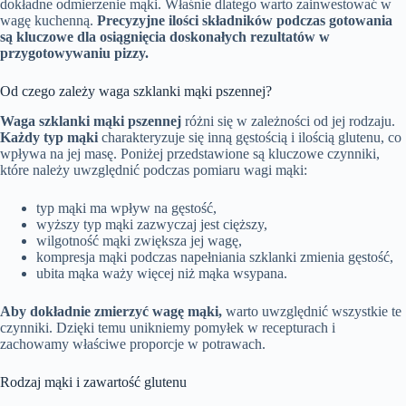
dokładne odmierzenie mąki. Właśnie dlatego warto zainwestować w
wagę kuchenną.
Precyzyjne ilości składników podczas gotowania
są kluczowe dla osiągnięcia doskonałych rezultatów w
przygotowywaniu pizzy.
Od czego zależy waga szklanki mąki pszennej?
Waga szklanki mąki pszennej
różni się w zależności od jej rodzaju.
Każdy typ mąki
charakteryzuje się inną gęstością i ilością glutenu, co
wpływa na jej masę. Poniżej przedstawione są kluczowe czynniki,
które należy uwzględnić podczas pomiaru wagi mąki:
typ mąki ma wpływ na gęstość,
wyższy typ mąki zazwyczaj jest cięższy,
wilgotność mąki zwiększa jej wagę,
kompresja mąki podczas napełniania szklanki zmienia gęstość,
ubita mąka waży więcej niż mąka wsypana.
Aby dokładnie zmierzyć wagę mąki,
warto uwzględnić wszystkie te
czynniki. Dzięki temu unikniemy pomyłek w recepturach i
zachowamy właściwe proporcje w potrawach.
Rodzaj mąki i zawartość glutenu