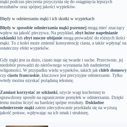
mąki podczas pieczenia przyczynia się do osiągnięcia lepszych
rezultatów oraz spójnej jakości wypieków.
Błędy w odmierzaniu mąki i ich skutki w wypiekach
Błędy w sposobie odmierzania mąki pszennej
mogą mieć znaczący
wpływ na jakość pieczywa. Na przykład,
zbyt luźne napełnianie
szklanki
lub
zbyt mocne ubijanie
mogą prowadzić do różnych ilości
mąki. To z kolei może zmienić konsystencję ciasta, a także wpłynąć na
ostateczny efekt wypieków.
Gdy mąki jest za dużo, ciasto staje się twarde i suche. Przeciwnie, jej
niedobór prowadzi do nierównego wyrastania lub nadmiernej
wilgotności. W przypadku wielu wypieków, takich jak
chleb domowy
czy
ciasto francuskie
, kluczowe jest precyzyjne odmierzanie. Tylko
wtedy można uzyskać pożądaną teksturę.
Zamiast korzystać ze szklanki
, użycie wagi kuchennej to
sprawdzony sposób na ograniczenie pomyłek w odmierzaniu. Dzięki
temu można liczyć na bardziej spójne rezultaty.
Dokładne
odmierzenie mąki
zatem zdecydowanie przekłada się na wyższą
jakość potraw, wpływając na ich smak i strukturę.