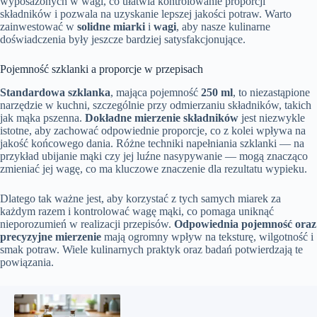
wyposażonych w wagi, co ułatwia kontrolowanie proporcji
składników i pozwala na uzyskanie lepszej jakości potraw. Warto
zainwestować w
solidne miarki
i
wagi
, aby nasze kulinarne
doświadczenia były jeszcze bardziej satysfakcjonujące.
Pojemność szklanki a proporcje w przepisach
Standardowa szklanka
, mająca pojemność
250 ml
, to niezastąpione
narzędzie w kuchni, szczególnie przy odmierzaniu składników, takich
jak mąka pszenna.
Dokładne mierzenie składników
jest niezwykle
istotne, aby zachować odpowiednie proporcje, co z kolei wpływa na
jakość końcowego dania. Różne techniki napełniania szklanki — na
przykład ubijanie mąki czy jej luźne nasypywanie — mogą znacząco
zmieniać jej wagę, co ma kluczowe znaczenie dla rezultatu wypieku.
Dlatego tak ważne jest, aby korzystać z tych samych miarek za
każdym razem i kontrolować wagę mąki, co pomaga uniknąć
nieporozumień w realizacji przepisów.
Odpowiednia pojemność oraz
precyzyjne mierzenie
mają ogromny wpływ na teksturę, wilgotność i
smak potraw. Wiele kulinarnych praktyk oraz badań potwierdzają te
powiązania.