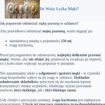
Ile Waży Łyżka Mąki?
Jak poprawnie odmierzać mąkę pszenną w szklance?
Aby prawidłowo odmierzać
mąkę pszenną
, warto sięgnąć po:
standardową miarkę o pojemności
250 ml
,
wagę kuchenną.
Przed przystąpieniem do odmierzenia,
najlepiej delikatnie przesiać
mąkę
. Ważne, aby
nie ubijać jej
, ponieważ to zwiększa jej objętość,
co z kolei może wpłynąć na proporcje w przepisie.
Nie zapominajmy także o
wilgotności
i
gęstości mąki
– te czynniki
mają bezpośredni wpływ na jej wagę w szklance.
Dokładne
odmierzanie składników
przyczyni się do uzyskania lepszej
konsystencji i smaku wypieków, eliminując ryzyko powstania
zarówno
zbyt ciężkiego
, jak i
zbyt lekkiego ciasta
.
Gdy chodzi o precyzyjne pomiary,
waga kuchenna
jest najlepszym
rozwiązaniem.
Użycie jej znacząco zmniejsza prawdopodobieństwo