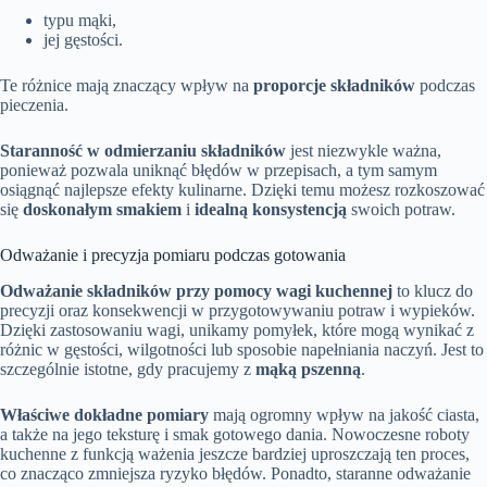
typu mąki,
jej gęstości.
Te różnice mają znaczący wpływ na
proporcje składników
podczas
pieczenia.
Staranność w odmierzaniu składników
jest niezwykle ważna,
ponieważ pozwala uniknąć błędów w przepisach, a tym samym
osiągnąć najlepsze efekty kulinarne. Dzięki temu możesz rozkoszować
się
doskonałym smakiem
i
idealną konsystencją
swoich potraw.
Odważanie i precyzja pomiaru podczas gotowania
Odważanie składników przy pomocy wagi kuchennej
to klucz do
precyzji oraz konsekwencji w przygotowywaniu potraw i wypieków.
Dzięki zastosowaniu wagi, unikamy pomyłek, które mogą wynikać z
różnic w gęstości, wilgotności lub sposobie napełniania naczyń. Jest to
szczególnie istotne, gdy pracujemy z
mąką pszenną
.
Właściwe dokładne pomiary
mają ogromny wpływ na jakość ciasta,
a także na jego teksturę i smak gotowego dania. Nowoczesne roboty
kuchenne z funkcją ważenia jeszcze bardziej uproszczają ten proces,
co znacząco zmniejsza ryzyko błędów. Ponadto, staranne odważanie