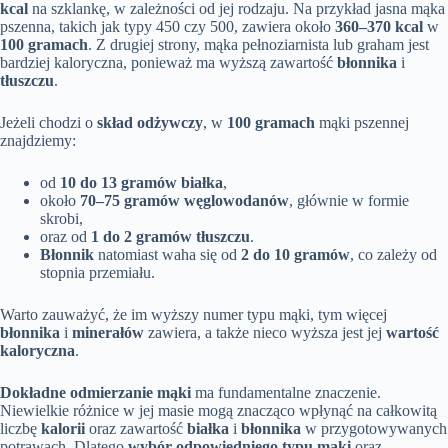
kcal
na szklankę, w zależności od jej rodzaju. Na przykład jasna mąka
pszenna, takich jak typy 450 czy 500, zawiera około
360–370 kcal
w
100 gramach
. Z drugiej strony, mąka pełnoziarnista lub graham jest
bardziej kaloryczna, ponieważ ma wyższą zawartość
błonnika
i
tłuszczu
.
Jeżeli chodzi o
skład odżywczy
, w
100 gramach
mąki pszennej
znajdziemy:
od
10 do 13 gramów białka
,
około
70–75 gramów węglowodanów
, głównie w formie
skrobi,
oraz od
1 do 2 gramów tłuszczu
.
Błonnik
natomiast waha się od
2 do 10 gramów
, co zależy od
stopnia przemiału.
Warto zauważyć, że im wyższy numer typu mąki, tym więcej
błonnika
i
minerałów
zawiera, a także nieco wyższa jest jej
wartość
kaloryczna
.
Dokładne odmierzanie mąki
ma fundamentalne znaczenie.
Niewielkie różnice w jej masie mogą znacząco wpłynąć na całkowitą
liczbę
kalorii
oraz zawartość
białka
i
błonnika
w przygotowywanych
potrawach. Dlatego
wybór odpowiedniego typu mąki
oraz