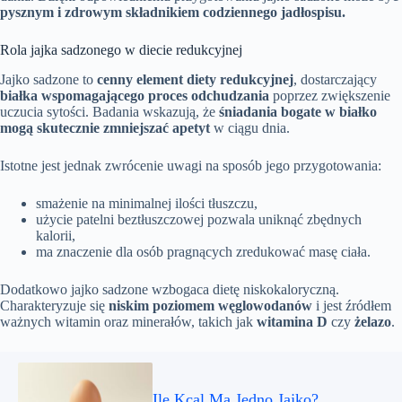
pysznym i zdrowym składnikiem codziennego jadłospisu.
Rola jajka sadzonego w diecie redukcyjnej
Jajko sadzone to
cenny element diety redukcyjnej
, dostarczający
białka wspomagającego proces odchudzania
poprzez zwiększenie
uczucia sytości. Badania wskazują, że
śniadania bogate w białko
mogą skutecznie zmniejszać apetyt
w ciągu dnia.
Istotne jest jednak zwrócenie uwagi na sposób jego przygotowania:
smażenie na minimalnej ilości tłuszczu,
użycie patelni beztłuszczowej pozwala uniknąć zbędnych
kalorii,
ma znaczenie dla osób pragnących zredukować masę ciała.
Dodatkowo jajko sadzone wzbogaca dietę niskokaloryczną.
Charakteryzuje się
niskim poziomem węglowodanów
i jest źródłem
ważnych witamin oraz minerałów, takich jak
witamina D
czy
żelazo
.
Ile Kcal Ma Jedno Jajko?