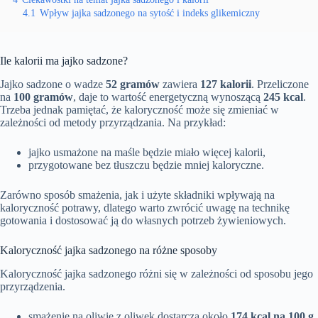
4.1
Wpływ jajka sadzonego na sytość i indeks glikemiczny
Ile kalorii ma jajko sadzone?
Jajko sadzone o wadze
52 gramów
zawiera
127 kalorii
. Przeliczone
na
100 gramów
, daje to wartość energetyczną wynoszącą
245 kcal
.
Trzeba jednak pamiętać, że kaloryczność może się zmieniać w
zależności od metody przyrządzania. Na przykład:
jajko usmażone na maśle będzie miało więcej kalorii,
przygotowane bez tłuszczu będzie mniej kaloryczne.
Zarówno sposób smażenia, jak i użyte składniki wpływają na
kaloryczność potrawy, dlatego warto zwrócić uwagę na technikę
gotowania i dostosować ją do własnych potrzeb żywieniowych.
Kaloryczność jajka sadzonego na różne sposoby
Kaloryczność jajka sadzonego różni się w zależności od sposobu jego
przyrządzenia.
smażenie na oliwie z oliwek dostarcza około
174 kcal na 100 g
,