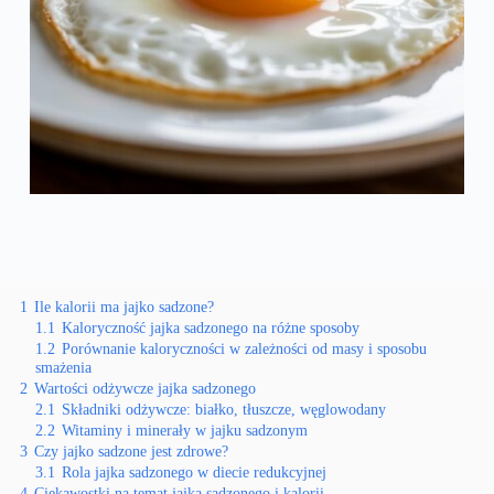
1
Ile kalorii ma jajko sadzone?
1.1
Kaloryczność jajka sadzonego na różne sposoby
1.2
Porównanie kaloryczności w zależności od masy i sposobu
smażenia
2
Wartości odżywcze jajka sadzonego
2.1
Składniki odżywcze: białko, tłuszcze, węglowodany
2.2
Witaminy i minerały w jajku sadzonym
3
Czy jajko sadzone jest zdrowe?
3.1
Rola jajka sadzonego w diecie redukcyjnej
4
Ciekawostki na temat jajka sadzonego i kalorii