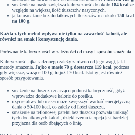
smażenie na maśle zwiększa kaloryczność do około
184 kcal
ze
względu na większą ilość tłuszczów nasyconych,
jajko usmażone bez dodatkowych tłuszczów ma około
150 kcal
na 100 g
.
Każda z tych metod wpływa nie tylko na zawartość kalorii, ale
również na smak i konsystencję dania.
Porównanie kaloryczności w zależności od masy i sposobu smażenia
Kaloryczność jajka sadzonego zależy zarówno od jego wagi, jak i
metody smażenia.
Jajko o masie 70 g dostarcza 119 kcal
, podczas
gdy większe, ważące 100 g, to już 170 kcal. Istotny jest również
sposób przygotowania.
smażenie na tłuszczu znacząco podnosi kaloryczność, gdyż
wprowadza dodatkowe kalorie do posiłku,
użycie oliwy lub masła może zwiększyć wartość energetyczną
dania o 50-100 kcal, co zależy od ilości tłuszczu,
smażenie na teflonowej patelni bez tłuszczu pozwala uniknąć
tych dodatkowych kalorii, dzięki czemu ta opcja jest bardziej
przyjazna dla osób dbających o linię.