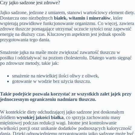
Czy jajko sadzone jest zdrowe?
Jajko sadzone, jedzone z umiarem, stanowi wartościowy element diety.
Dostarcza ono niezbędnych
białek, witamin i minerałów
, które
wspierają prawidłowe funkcjonowanie organizmu. Co więcej, zawiera
zdrowe tłuszcze pomagające utrzymać uczucie sytości oraz zapewnić
energię na dłuższy czas. Kluczowym aspektem jest jednak sposób
przygotowania tego dania.
Smażenie jajka na maśle może zwiększać zawartość tłuszczu w
posiłku i oddziaływać na poziom cholesterolu. Dlatego warto sięgnąć
po zdrowsze metody, takie jak:
smażenie na niewielkiej ilości oliwy z oliwek,
gotowanie w wodzie bez użycia tłuszczu.
Takie podejście pozwala korzystać ze wszystkich zalet jajek przy
jednoczesnym ograniczeniu nadmiaru tłuszczu.
W kontekście diety odchudzającej jajko sadzone jest doskonałym
źródłem
wysokiej jakości białka
, co sprzyja zachowaniu masy
mięśniowej podczas redukcji wagi. Istotne jest kontrolowanie
wielkości porcji oraz unikanie dodatków podnoszących kaloryczność
dania. Dzięki odpowiedniemu przygotowaniu jajko sadzone może być