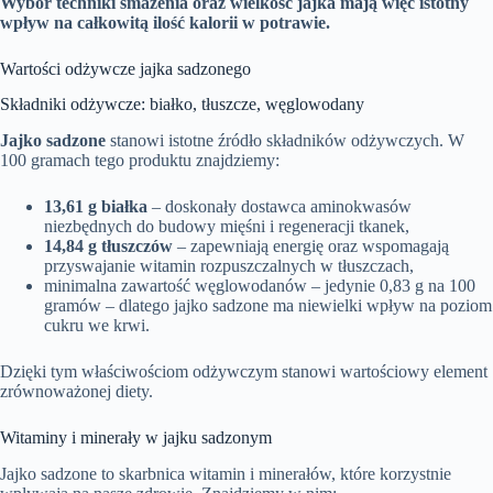
Wybór techniki smażenia oraz wielkość jajka mają więc istotny
wpływ na całkowitą ilość kalorii w potrawie.
Wartości odżywcze jajka sadzonego
Składniki odżywcze: białko, tłuszcze, węglowodany
Jajko sadzone
stanowi istotne źródło składników odżywczych. W
100 gramach tego produktu znajdziemy:
13,61 g białka
– doskonały dostawca aminokwasów
niezbędnych do budowy mięśni i regeneracji tkanek,
14,84 g tłuszczów
– zapewniają energię oraz wspomagają
przyswajanie witamin rozpuszczalnych w tłuszczach,
minimalna zawartość węglowodanów – jedynie 0,83 g na 100
gramów – dlatego jajko sadzone ma niewielki wpływ na poziom
cukru we krwi.
Dzięki tym właściwościom odżywczym stanowi wartościowy element
zrównoważonej diety.
Witaminy i minerały w jajku sadzonym
Jajko sadzone to skarbnica witamin i minerałów, które korzystnie