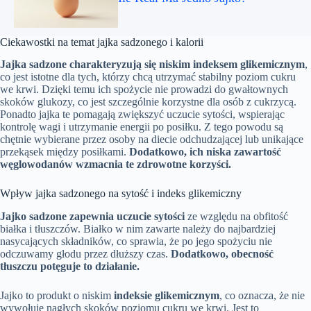
Ciekawostki na temat jajka sadzonego i kalorii
Jajka sadzone charakteryzują się niskim indeksem glikemicznym
,
co jest istotne dla tych, którzy chcą utrzymać stabilny poziom cukru
we krwi. Dzięki temu ich spożycie nie prowadzi do gwałtownych
skoków glukozy, co jest szczególnie korzystne dla osób z cukrzycą.
Ponadto jajka te pomagają zwiększyć uczucie sytości, wspierając
kontrolę wagi i utrzymanie energii po posiłku. Z tego powodu są
chętnie wybierane przez osoby na diecie odchudzającej lub unikające
przekąsek między posiłkami.
Dodatkowo, ich niska zawartość
węglowodanów wzmacnia te zdrowotne korzyści.
Wpływ jajka sadzonego na sytość i indeks glikemiczny
Jajko sadzone zapewnia uczucie sytości
ze względu na obfitość
białka i tłuszczów. Białko w nim zawarte należy do najbardziej
nasycających składników, co sprawia, że po jego spożyciu nie
odczuwamy głodu przez dłuższy czas.
Dodatkowo, obecność
tłuszczu potęguje to działanie.
Jajko to produkt o niskim
indeksie glikemicznym
, co oznacza, że nie
wywołuje nagłych skoków poziomu cukru we krwi. Jest to