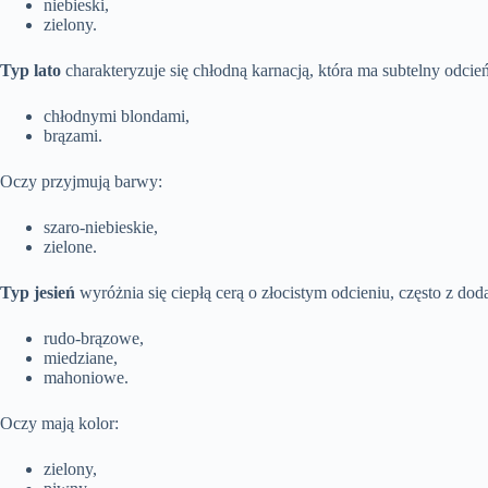
niebieski,
zielony.
Typ lato
charakteryzuje się chłodną karnacją, która ma subtelny odc
chłodnymi blondami,
brązami.
Oczy przyjmują barwy:
szaro-niebieskie,
zielone.
Typ jesień
wyróżnia się ciepłą cerą o złocistym odcieniu, często z do
rudo-brązowe,
miedziane,
mahoniowe.
Oczy mają kolor:
zielony,