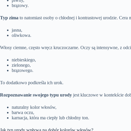
piwny,
brązowy.
Typ zima
to natomiast osoby o chłodnej i kontrastowej urodzie. Cera 
jasna,
oliwkowa.
Włosy ciemne, często wręcz kruczoczarne. Oczy są intensywne, z odci
niebieskiego,
zielonego,
brązowego.
To dodatkowo podkreśla ich urok.
Rozpoznawanie swojego typu urody
jest kluczowe w kontekście dobo
naturalny kolor włosów,
barwa oczu,
karnacja, która ma ciepły lub chłodny ton.
Jak typ urody wpływa na dobór kolorów włosów?