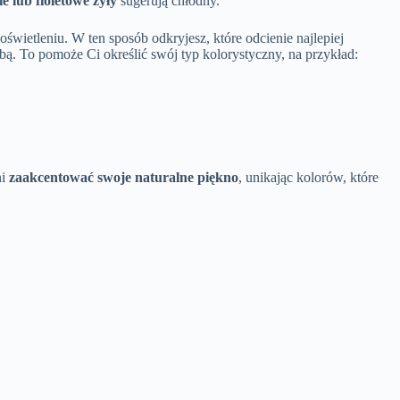
ie lub fioletowe żyły
sugerują chłodny.
świetleniu. W ten sposób odkryjesz, które odcienie najlepiej
obą. To pomoże Ci określić swój typ kolorystyczny, na przykład:
ni
zaakcentować swoje naturalne piękno
, unikając kolorów, które