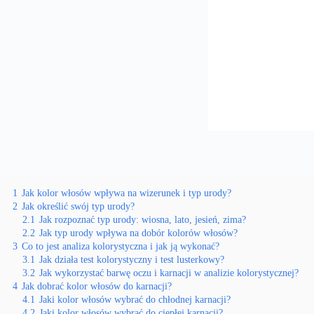
1
Jak kolor włosów wpływa na wizerunek i typ urody?
2
Jak określić swój typ urody?
2.1
Jak rozpoznać typ urody: wiosna, lato, jesień, zima?
2.2
Jak typ urody wpływa na dobór kolorów włosów?
3
Co to jest analiza kolorystyczna i jak ją wykonać?
3.1
Jak działa test kolorystyczny i test lusterkowy?
3.2
Jak wykorzystać barwę oczu i karnacji w analizie kolorystycznej?
4
Jak dobrać kolor włosów do karnacji?
4.1
Jaki kolor włosów wybrać do chłodnej karnacji?
4.2
Jaki kolor włosów wybrać do ciepłej karnacji?