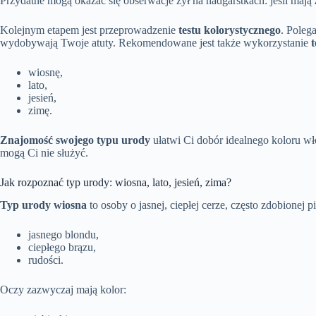
Przydatne mogą okazać się obserwacje żył na nadgarstkach: jeśli mają
Kolejnym etapem jest przeprowadzenie
testu kolorystycznego
. Poleg
wydobywają Twoje atuty. Rekomendowane jest także wykorzystanie
t
wiosnę,
lato,
jesień,
zimę.
Znajomość swojego typu urody
ułatwi Ci dobór idealnego koloru w
mogą Ci nie służyć.
Jak rozpoznać typ urody: wiosna, lato, jesień, zima?
Typ urody wiosna
to osoby o jasnej, ciepłej cerze, często zdobionej p
jasnego blondu,
ciepłego brązu,
rudości.
Oczy zazwyczaj mają kolor: