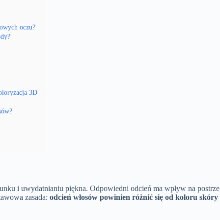
ązowych oczu?
ody?
oloryzacja 3D
osów?
unku i uwydatnianiu piękna. Odpowiedni odcień ma wpływ na postrze
dstawowa zasada:
odcień włosów powinien różnić się od koloru skór