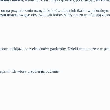
zielony odcień
, wskazuje to na ciepły typ urody, podczas gdy
niebiesk
a on na przymierzaniu różnych kolorów ubrań lub tkanin w naturalnym o
estu lusterkowego
: obserwuj, jak kolory skóry i oczu współgrają ze s
łosów, makijażu oraz elementów garderoby. Dzięki temu możesz w peł
iegami. Ich włosy przybierają odcienie: