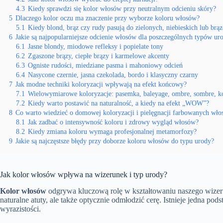
4.3
Kiedy sprawdzi się kolor włosów przy neutralnym odcieniu skóry?
5
Dlaczego kolor oczu ma znaczenie przy wyborze koloru włosów?
5.1
Kiedy blond, brąz czy rudy pasują do zielonych, niebieskich lub br
6
Jakie są najpopularniejsze odcienie włosów dla poszczególnych typów ur
6.1
Jasne blondy, miodowe refleksy i popielate tony
6.2
Zgaszone brązy, ciepłe brązy i karmelowe akcenty
6.3
Ogniste rudości, miedziane pasma i mahoniowy odcień
6.4
Nasycone czernie, jasna czekolada, bordo i klasyczny czarny
7
Jak modne techniki koloryzacji wpływają na efekt końcowy?
7.1
Wielowymiarowe koloryzacje: pasemka, baleyage, ombre, sombre, k
7.2
Kiedy warto postawić na naturalność, a kiedy na efekt „WOW”?
8
Co warto wiedzieć o domowej koloryzacji i pielęgnacji farbowanych wł
8.1
Jak zadbać o intensywność koloru i zdrowy wygląd włosów?
8.2
Kiedy zmiana koloru wymaga profesjonalnej metamorfozy?
9
Jakie są najczęstsze błędy przy doborze koloru włosów do typu urody?
Jak kolor włosów wpływa na wizerunek i typ urody?
Kolor włosów
odgrywa kluczową rolę w kształtowaniu naszego wizer
naturalne atuty, ale także optycznie odmłodzić cerę. Istnieje jedna po
wyrazistości.