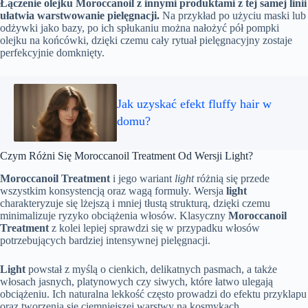
Łączenie olejku Moroccanoil z innymi produktami z tej samej linii
ułatwia warstwowanie pielęgnacji.
Na przykład po użyciu maski lub
odżywki jako bazy, po ich spłukaniu można nałożyć pół pompki
olejku na końcówki, dzięki czemu cały rytuał pielęgnacyjny zostaje
perfekcyjnie domknięty.
Jak uzyskać efekt fluffy hair w
domu?
Czym Różni Się Moroccanoil Treatment Od Wersji Light?
Moroccanoil Treatment
i jego wariant
light
różnią się przede
wszystkim konsystencją oraz wagą formuły. Wersja
light
charakteryzuje się lżejszą i mniej tłustą strukturą, dzięki czemu
minimalizuje ryzyko obciążenia włosów. Klasyczny
Moroccanoil
Treatment
z kolei lepiej sprawdzi się w przypadku włosów
potrzebujących bardziej intensywnej pielęgnacji.
Light
powstał z myślą o cienkich, delikatnych pasmach, a także
włosach jasnych, platynowych czy siwych, które łatwo ulegają
obciążeniu. Ich naturalna lekkość często prowadzi do efektu przyklapu
oraz tworzenia się ciemniejszej warstwy na kosmykach.