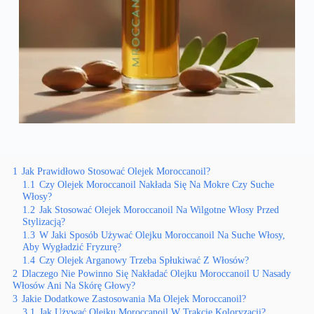
1
Jak Prawidłowo Stosować Olejek Moroccanoil?
1.1
Czy Olejek Moroccanoil Nakłada Się Na Mokre Czy Suche
Włosy?
1.2
Jak Stosować Olejek Moroccanoil Na Wilgotne Włosy Przed
Stylizacją?
1.3
W Jaki Sposób Używać Olejku Moroccanoil Na Suche Włosy,
Aby Wygładzić Fryzurę?
1.4
Czy Olejek Arganowy Trzeba Spłukiwać Z Włosów?
2
Dlaczego Nie Powinno Się Nakładać Olejku Moroccanoil U Nasady
Włosów Ani Na Skórę Głowy?
3
Jakie Dodatkowe Zastosowania Ma Olejek Moroccanoil?
3.1
Jak Używać Olejku Moroccanoil W Trakcie Koloryzacji?