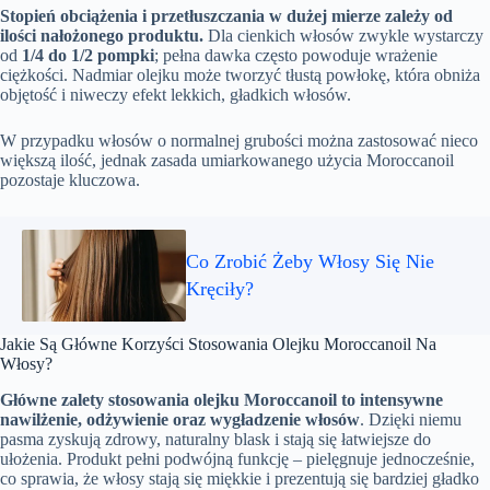
Stopień obciążenia i przetłuszczania w dużej mierze zależy od
ilości nałożonego produktu.
Dla cienkich włosów zwykle wystarczy
od
1/4 do 1/2 pompki
; pełna dawka często powoduje wrażenie
ciężkości. Nadmiar olejku może tworzyć tłustą powłokę, która obniża
objętość i niweczy efekt lekkich, gładkich włosów.
W przypadku włosów o normalnej grubości można zastosować nieco
większą ilość, jednak zasada umiarkowanego użycia Moroccanoil
pozostaje kluczowa.
Co Zrobić Żeby Włosy Się Nie
Kręciły?
Jakie Są Główne Korzyści Stosowania Olejku Moroccanoil Na
Włosy?
Główne zalety stosowania olejku Moroccanoil to intensywne
nawilżenie, odżywienie oraz wygładzenie włosów
. Dzięki niemu
pasma zyskują zdrowy, naturalny blask i stają się łatwiejsze do
ułożenia. Produkt pełni podwójną funkcję – pielęgnuje jednocześnie,
co sprawia, że włosy stają się miękkie i prezentują się bardziej gładko