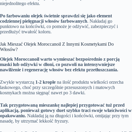
niejednolitego efektu.
Po farbowaniu olejek świetnie sprawdzi się jako element
codziennej pielęgnacji włosów farbowanych
. Nakładaj go
punktowo na końcówki, co pomoże je odżywić, zabezpieczyć i
przedłużyć trwałość koloru.
Jak Mieszać Olejek Moroccanoil Z Innymi Kosmetykami Do
Włosów?
Olejek Moroccanoil warto wymieszać bezpośrednio z porcją
maski lub odżywki w dłoni, co pozwoli na intensywniejsze
nawilżenie i regenerację włosów bez efektu przetłuszczania.
Zwykle wystarczą
1-2 krople
na ilość produktu wielkości orzecha
laskowego, choć przy szczególnie przesuszonych i matowych
kosmykach można sięgnąć nawet po 3 dawki.
Tak przygotowaną mieszankę najlepiej przygotować tuż przed
aplikacją, ponieważ gotowy duet szybko traci swoje właściwości w
opakowaniu.
Nakładaj ją na długości i końcówki, omijając przy tym
nasadę, by utrzymać lekkość fryzury.