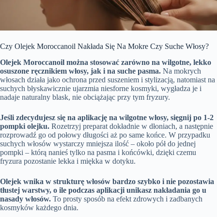
Czy Olejek Moroccanoil Nakłada Się Na Mokre Czy Suche Włosy?
Olejek Moroccanoil można stosować zarówno na wilgotne, lekko
osuszone ręcznikiem włosy, jak i na suche pasma.
Na mokrych
włosach działa jako ochrona przed suszeniem i stylizacją, natomiast na
suchych błyskawicznie ujarzmia niesforne kosmyki, wygładza je i
nadaje naturalny blask, nie obciążając przy tym fryzury.
Jeśli zdecydujesz się na aplikację na wilgotne włosy, sięgnij po 1-2
pompki olejku.
Rozetrzyj preparat dokładnie w dłoniach, a następnie
rozprowadź go od połowy długości aż po same końce. W przypadku
suchych włosów wystarczy mniejsza ilość – około pół do jednej
pompki – którą nanieś tylko na pasma i końcówki, dzięki czemu
fryzura pozostanie lekka i miękka w dotyku.
Olejek wnika w strukturę włosów bardzo szybko i nie pozostawia
tłustej warstwy, o ile podczas aplikacji unikasz nakładania go u
nasady włosów.
To prosty sposób na efekt zdrowych i zadbanych
kosmyków każdego dnia.