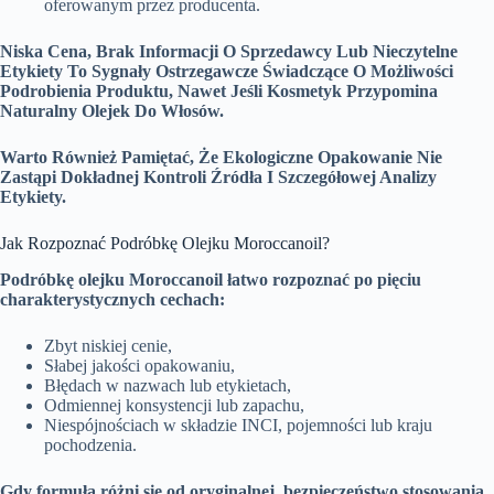
oferowanym przez producenta.
Niska Cena, Brak Informacji O Sprzedawcy Lub Nieczytelne
Etykiety To Sygnały Ostrzegawcze Świadczące O Możliwości
Podrobienia Produktu, Nawet Jeśli Kosmetyk Przypomina
Naturalny Olejek Do Włosów.
Warto Również Pamiętać, Że Ekologiczne Opakowanie Nie
Zastąpi Dokładnej Kontroli Źródła I Szczegółowej Analizy
Etykiety.
Jak Rozpoznać Podróbkę Olejku Moroccanoil?
Podróbkę olejku Moroccanoil łatwo rozpoznać po pięciu
charakterystycznych cechach:
Zbyt niskiej cenie,
Słabej jakości opakowaniu,
Błędach w nazwach lub etykietach,
Odmiennej konsystencji lub zapachu,
Niespójnościach w składzie INCI, pojemności lub kraju
pochodzenia.
Gdy formuła różni się od oryginalnej, bezpieczeństwo stosowania