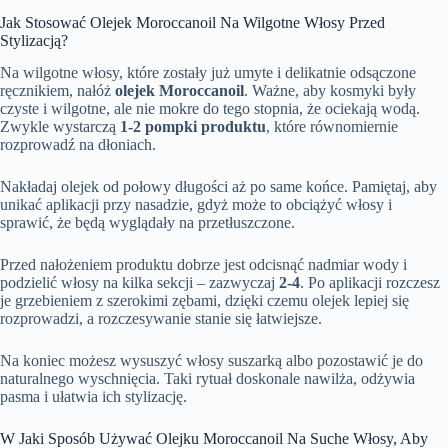
Jak Stosować Olejek Moroccanoil Na Wilgotne Włosy Przed
Stylizacją?
Na wilgotne włosy, które zostały już umyte i delikatnie odsączone
ręcznikiem, nałóż
olejek Moroccanoil
. Ważne, aby kosmyki były
czyste i wilgotne, ale nie mokre do tego stopnia, że ociekają wodą.
Zwykle wystarczą
1-2 pompki produktu
, które równomiernie
rozprowadź na dłoniach.
Nakładaj olejek od połowy długości aż po same końce. Pamiętaj, aby
unikać aplikacji przy nasadzie, gdyż może to obciążyć włosy i
sprawić, że będą wyglądały na przetłuszczone.
Przed nałożeniem produktu dobrze jest odcisnąć nadmiar wody i
podzielić włosy na kilka sekcji – zazwyczaj
2-4
. Po aplikacji rozczesz
je grzebieniem z szerokimi zębami, dzięki czemu olejek lepiej się
rozprowadzi, a rozczesywanie stanie się łatwiejsze.
Na koniec możesz wysuszyć włosy suszarką albo pozostawić je do
naturalnego wyschnięcia. Taki rytuał doskonale nawilża, odżywia
pasma i ułatwia ich stylizację.
W Jaki Sposób Używać Olejku Moroccanoil Na Suche Włosy, Aby