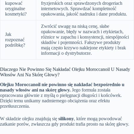
kupować
fryzjerskich oraz sprawdzonych drogeriach
oryginalne
internetowych. Sprawdzać kompletność
kosmetyki?
opakowania, jakość nadruku i dane produktu.
Zwrócić uwagę na niską cenę, słabe
opakowanie, błędy w nazwach i etykietach,
Jak
różnice w zapachu i konsystencji, niespójności
rozpoznać
składów i pojemności. Fałszywe produkty
podróbkę?
mają często krzywo naklejone etykiety i brak
informacji o dystrybutorze.
Dlaczego Nie Powinno Się Nakładać Olejku Moroccanoil U Nasady
Włosów Ani Na Skórę Głowy?
Olejku Moroccanoil nie powinno się nakładać bezpośrednio u
nasady włosów ani na skórę głowy.
Jego formuła została
opracowana głównie z myślą o pielęgnacji długości i końcówek.
Dzięki temu unikamy nadmiernego obciążenia oraz efektu
przetłuszczenia.
W składzie olejku znajdują się
silikony
, które mogą powodować
zatkanie porów, zwłaszcza gdy produkt trafia prosto na skórę głowy.