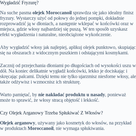
Wygładzić Fryzurę?
Na suche pasma
olejek Moroccanoil
sprawdza się jako idealny finisz
fryzury. Wystarczy użyć od połowy do jednej pompki, dokładnie
rozprowadzić ją w dłoniach, a następnie wklepać w końcówki oraz w
miejsca, gdzie włosy najbardziej się puszą. W ten sposób uzyskasz
efekt wygładzenia i naturalne, nieobciążone wykończenie.
Aby wygładzić włosy jak najlepiej, aplikuj olejek punktowo, skupiając
się na obszarach z widocznym puszkiem i odstającymi kosmykami.
Zacznij od przejechania dłoniami po długościach od wysokości uszu w
dół. Na koniec delikatnie wygładź końcówki, lekko je dociskając i
skręcając palcami. Dzięki temu nie tylko ujarzmisz niesforne włosy, ale
także odżywisz i wzmocnisz ich strukturę.
Warto pamiętać, by
nie nakładać produktu u nasady
, ponieważ
może to sprawić, że włosy stracą objętość i lekkość.
Czy Olejek Arganowy Trzeba Spłukiwać Z Włosów?
Olejek arganowy
, używany jako kosmetyk do włosów, na przykład
w produktach
Moroccanoil
, nie wymaga spłukiwania.