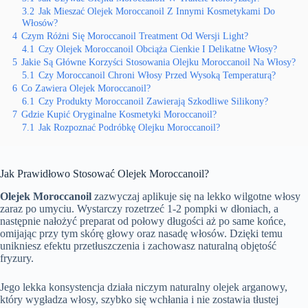
3.2
Jak Mieszać Olejek Moroccanoil Z Innymi Kosmetykami Do
Włosów?
4
Czym Różni Się Moroccanoil Treatment Od Wersji Light?
4.1
Czy Olejek Moroccanoil Obciąża Cienkie I Delikatne Włosy?
5
Jakie Są Główne Korzyści Stosowania Olejku Moroccanoil Na Włosy?
5.1
Czy Moroccanoil Chroni Włosy Przed Wysoką Temperaturą?
6
Co Zawiera Olejek Moroccanoil?
6.1
Czy Produkty Moroccanoil Zawierają Szkodliwe Silikony?
7
Gdzie Kupić Oryginalne Kosmetyki Moroccanoil?
7.1
Jak Rozpoznać Podróbkę Olejku Moroccanoil?
Jak Prawidłowo Stosować Olejek Moroccanoil?
Olejek Moroccanoil
zazwyczaj aplikuje się na lekko wilgotne włosy
zaraz po umyciu. Wystarczy rozetrzeć 1-2 pompki w dłoniach, a
następnie nałożyć preparat od połowy długości aż po same końce,
omijając przy tym skórę głowy oraz nasadę włosów. Dzięki temu
unikniesz efektu przetłuszczenia i zachowasz naturalną objętość
fryzury.
Jego lekka konsystencja działa niczym naturalny olejek arganowy,
który wygładza włosy, szybko się wchłania i nie zostawia tłustej