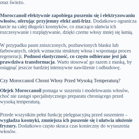
oraz świeżo.
Moroccanoil efektywnie zapobiega puszeniu się i elektryzowaniu
włosów, oferując przyjemny efekt anti-frizz
. Dodatkowo ogranicza
tarcie na całej długości kosmyków, co znacząco ułatwia ich
rozczesywanie i rozplątywanie, dzięki czemu włosy mniej się łamią.
W przypadku pasm zniszczonych, pozbawionych blasku lub
farbowanych, olejek wzmacnia strukturę włosa i wspomaga proces
regeneracji.
Podnosi elastyczność, co często odbierane jest jak
prawdziwa transformacja
. Warto stosować go razem z maską, by
osiągnąć jeszcze bardziej intensywne nawilżenie i odbudowę.
Czy Moroccanoil Chroni Włosy Przed Wysoką Temperaturą?
Olejek Moroccanoil
pomaga w suszeniu i modelowaniu włosów,
choć nie zastąpi specjalistycznego preparatu chroniącego przed
wysoką temperaturą.
Przede wszystkim pełni funkcję pielęgnacyjną przed suszeniem –
wygładza kosmyki, zmniejsza ich puszenie się i ułatwia ułożenie
fryzury.
Dodatkowo często skraca czas konieczny do wysuszenia
włosów.