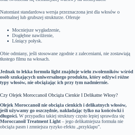
Natomiast standardowa wersja przeznaczona jest dla włosów o
normalnej lub grubszej strukturze. Oferuje
Mocniejsze wygładzenie,
Dogłębne nawilżenie,
Lśniący połysk.
Obie odmiany, jeśli stosowane zgodnie z zaleceniami, nie zostawiają
tłustego filmu na włosach.
Jednak to lekka formuła light znajduje wielu zwolenników wśród
osób szukających uniwersalnego produktu, który odżywi różne
typy włosów, nie obciążając ich przy tym nadmiernie.
Czy Olejek Moroccanoil Obciąża Cienkie I Delikatne Włosy?
Olejek Moroccanoil nie obciąża cienkich i delikatnych włosów,
jeśli używamy go oszczędnie, nakładając tylko na końcówki i
długości.
W przypadku takiej struktury często lepiej sprawdza się
Moroccanoil Treatment Light
– jego delikatniejsza formuła nie
obciąża pasm i zmniejsza ryzyko efektu „przyklapu”.