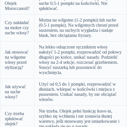
Olejek
suche 0,5-1 pompki na końcówki. Nie
Moroccanoil?
spłukiwać.
Można na wilgotne (1-2 pompki) lub suche
Czy nakładać
(0.5-1 pompki). Na wilgotnych chroni przed
na mokre czy
suszeniem, na suchych wygładza i nadaje
suche włosy?
blask, bez obciążania fryzury.
Na lekko odsączone ręcznikiem włosy
Jak stosować
nałożyć 1-2 pompki, rozprowadzić od połowy
na wilgotne
długości po końce, unikać nasady. Podzielić
włosy przed
włosy na 2-4 sekcje, rozczesać grzebieniem.
stylizacją?
Suszyć suszarką lub pozostawić do
wyschnięcia.
Użyć od 0,5 do 1 pompki, rozprowadzić w
Jak używać
dłoniach, wklepać w końcówki i miejsca z
na suche
puszeniem. Unikać nasady, by nie obciążać
włosy?
włosów.
Nie trzeba. Olejek pełni funkcję leave-in,
Czy trzeba
szybko się wchłania i nie zostawia tłustej
spłukiwać
warstwy, jeśli stosowany jest umiarkowanie i
olejek?
nie nakłada się go u nasady.