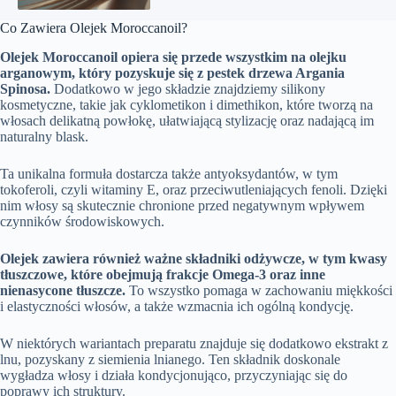
Co Zawiera Olejek Moroccanoil?
Olejek Moroccanoil opiera się przede wszystkim na olejku
arganowym, który pozyskuje się z pestek drzewa Argania
Spinosa.
Dodatkowo w jego składzie znajdziemy silikony
kosmetyczne, takie jak cyklometikon i dimethikon, które tworzą na
włosach delikatną powłokę, ułatwiającą stylizację oraz nadającą im
naturalny blask.
Ta unikalna formuła dostarcza także antyoksydantów, w tym
tokoferoli, czyli witaminy E, oraz przeciwutleniających fenoli. Dzięki
nim włosy są skutecznie chronione przed negatywnym wpływem
czynników środowiskowych.
Olejek zawiera również ważne składniki odżywcze, w tym kwasy
tłuszczowe, które obejmują frakcje Omega-3 oraz inne
nienasycone tłuszcze.
To wszystko pomaga w zachowaniu miękkości
i elastyczności włosów, a także wzmacnia ich ogólną kondycję.
W niektórych wariantach preparatu znajduje się dodatkowo ekstrakt z
lnu, pozyskany z siemienia lnianego. Ten składnik doskonale
wygładza włosy i działa kondycjonująco, przyczyniając się do
poprawy ich struktury.