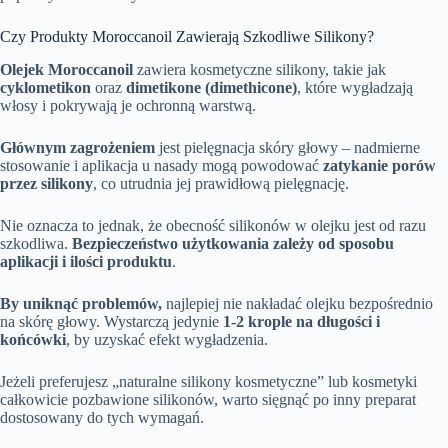
Czy Produkty Moroccanoil Zawierają Szkodliwe Silikony?
Olejek Moroccanoil
zawiera kosmetyczne silikony, takie jak
cyklometikon
oraz
dimetikone (dimethicone)
, które wygładzają
włosy i pokrywają je ochronną warstwą.
Głównym zagrożeniem
jest pielęgnacja skóry głowy – nadmierne
stosowanie i aplikacja u nasady mogą powodować
zatykanie porów
przez silikony
, co utrudnia jej prawidłową pielęgnację.
Nie oznacza to jednak, że obecność silikonów w olejku jest od razu
szkodliwa.
Bezpieczeństwo użytkowania zależy od sposobu
aplikacji i ilości produktu
.
By uniknąć problemów,
najlepiej nie nakładać olejku bezpośrednio
na skórę głowy. Wystarczą jedynie
1-2 krople na długości i
końcówki
, by uzyskać efekt wygładzenia.
Jeżeli preferujesz „naturalne silikony kosmetyczne” lub kosmetyki
całkowicie pozbawione silikonów, warto sięgnąć po inny preparat
dostosowany do tych wymagań.