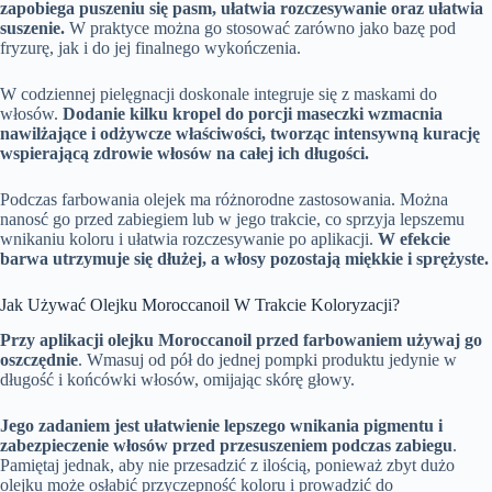
zapobiega puszeniu się pasm, ułatwia rozczesywanie oraz ułatwia
suszenie.
W praktyce można go stosować zarówno jako bazę pod
fryzurę, jak i do jej finalnego wykończenia.
W codziennej pielęgnacji doskonale integruje się z maskami do
włosów.
Dodanie kilku kropel do porcji maseczki wzmacnia
nawilżające i odżywcze właściwości, tworząc intensywną kurację
wspierającą zdrowie włosów na całej ich długości.
Podczas farbowania olejek ma różnorodne zastosowania. Można
nanosć go przed zabiegiem lub w jego trakcie, co sprzyja lepszemu
wnikaniu koloru i ułatwia rozczesywanie po aplikacji.
W efekcie
barwa utrzymuje się dłużej, a włosy pozostają miękkie i sprężyste.
Jak Używać Olejku Moroccanoil W Trakcie Koloryzacji?
Przy aplikacji olejku Moroccanoil przed farbowaniem używaj go
oszczędnie
. Wmasuj od pół do jednej pompki produktu jedynie w
długość i końcówki włosów, omijając skórę głowy.
Jego zadaniem jest ułatwienie lepszego wnikania pigmentu i
zabezpieczenie włosów przed przesuszeniem podczas zabiegu
.
Pamiętaj jednak, aby nie przesadzić z ilością, ponieważ zbyt dużo
olejku może osłabić przyczepność koloru i prowadzić do