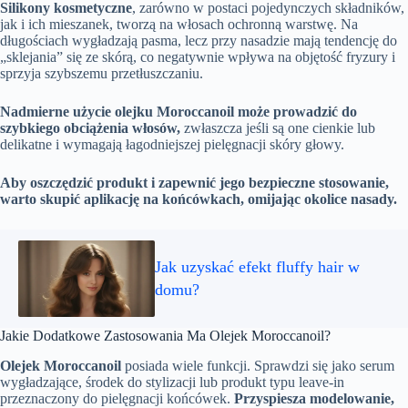
Silikony kosmetyczne
, zarówno w postaci pojedynczych składników,
jak i ich mieszanek, tworzą na włosach ochronną warstwę. Na
długościach wygładzają pasma, lecz przy nasadzie mają tendencję do
„sklejania” się ze skórą, co negatywnie wpływa na objętość fryzury i
sprzyja szybszemu przetłuszczaniu.
Nadmierne użycie olejku Moroccanoil może prowadzić do
szybkiego obciążenia włosów,
zwłaszcza jeśli są one cienkie lub
delikatne i wymagają łagodniejszej pielęgnacji skóry głowy.
Aby oszczędzić produkt i zapewnić jego bezpieczne stosowanie,
warto skupić aplikację na końcówkach, omijając okolice nasady.
Jak uzyskać efekt fluffy hair w
domu?
Jakie Dodatkowe Zastosowania Ma Olejek Moroccanoil?
Olejek Moroccanoil
posiada wiele funkcji. Sprawdzi się jako serum
wygładzające, środek do stylizacji lub produkt typu leave-in
przeznaczony do pielęgnacji końcówek.
Przyspiesza modelowanie,