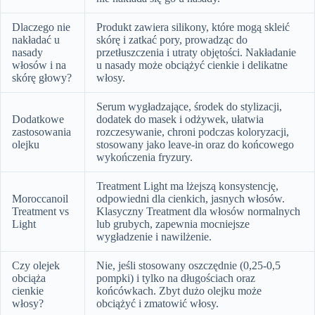
Dlaczego nie
Produkt zawiera silikony, które mogą skleić
nakładać u
skórę i zatkać pory, prowadząc do
nasady
przetłuszczenia i utraty objętości. Nakładanie
włosów i na
u nasady może obciążyć cienkie i delikatne
skórę głowy?
włosy.
Serum wygładzające, środek do stylizacji,
Dodatkowe
dodatek do masek i odżywek, ułatwia
zastosowania
rozczesywanie, chroni podczas koloryzacji,
olejku
stosowany jako leave-in oraz do końcowego
wykończenia fryzury.
Treatment Light ma lżejszą konsystencję,
Moroccanoil
odpowiedni dla cienkich, jasnych włosów.
Treatment vs
Klasyczny Treatment dla włosów normalnych
Light
lub grubych, zapewnia mocniejsze
wygładzenie i nawilżenie.
Czy olejek
Nie, jeśli stosowany oszczędnie (0,25-0,5
obciąża
pompki) i tylko na długościach oraz
cienkie
końcówkach. Zbyt dużo olejku może
włosy?
obciążyć i zmatowić włosy.