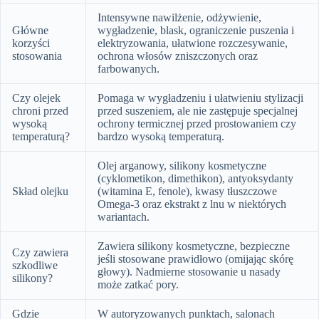
Intensywne nawilżenie, odżywienie,
Główne
wygładzenie, blask, ograniczenie puszenia i
korzyści
elektryzowania, ułatwione rozczesywanie,
stosowania
ochrona włosów zniszczonych oraz
farbowanych.
Czy olejek
Pomaga w wygładzeniu i ułatwieniu stylizacji
chroni przed
przed suszeniem, ale nie zastępuje specjalnej
wysoką
ochrony termicznej przed prostowaniem czy
temperaturą?
bardzo wysoką temperaturą.
Olej arganowy, silikony kosmetyczne
(cyklometikon, dimethikon), antyoksydanty
Skład olejku
(witamina E, fenole), kwasy tłuszczowe
Omega-3 oraz ekstrakt z lnu w niektórych
wariantach.
Zawiera silikony kosmetyczne, bezpieczne
Czy zawiera
jeśli stosowane prawidłowo (omijając skórę
szkodliwe
głowy). Nadmierne stosowanie u nasady
silikony?
może zatkać pory.
Gdzie
W autoryzowanych punktach, salonach