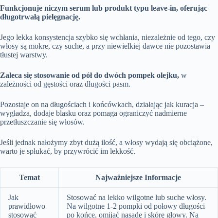
Funkcjonuje niczym serum lub produkt typu leave-in, oferując
długotrwałą pielęgnację.
Jego lekka konsystencja szybko się wchłania, niezależnie od tego, czy
włosy są mokre, czy suche, a przy niewielkiej dawce nie pozostawia
tłustej warstwy.
Zaleca się stosowanie od pół do dwóch pompek olejku,
w
zależności od gęstości oraz długości pasm.
Pozostaje on na długościach i końcówkach, działając jak kuracja –
wygładza, dodaje blasku oraz pomaga ograniczyć nadmierne
przetłuszczanie się włosów.
Jeśli jednak nałożymy zbyt dużą ilość, a włosy wydają się obciążone,
warto je spłukać, by przywrócić im lekkość.
Temat
Najważniejsze Informacje
Jak
Stosować na lekko wilgotne lub suche włosy.
prawidłowo
Na wilgotne 1-2 pompki od połowy długości
stosować
po końce, omijać nasadę i skórę głowy. Na