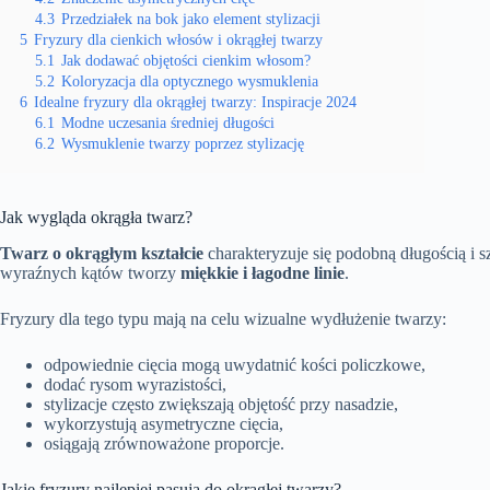
4.3
Przedziałek na bok jako element stylizacji
5
Fryzury dla cienkich włosów i okrągłej twarzy
5.1
Jak dodawać objętości cienkim włosom?
5.2
Koloryzacja dla optycznego wysmuklenia
6
Idealne fryzury dla okrągłej twarzy: Inspiracje 2024
6.1
Modne uczesania średniej długości
6.2
Wysmuklenie twarzy poprzez stylizację
Jak wygląda okrągła twarz?
Twarz o okrągłym kształcie
charakteryzuje się podobną długością i s
wyraźnych kątów tworzy
miękkie i łagodne linie
.
Fryzury dla tego typu mają na celu wizualne wydłużenie twarzy:
odpowiednie cięcia mogą uwydatnić kości policzkowe,
dodać rysom wyrazistości,
stylizacje często zwiększają objętość przy nasadzie,
wykorzystują asymetryczne cięcia,
osiągają zrównoważone proporcje.
Jakie fryzury najlepiej pasują do okrągłej twarzy?