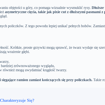
waniu objętości u góry, co pomaga wizualnie wysmuklić rysy.
Dłuższe 
nież
asymetryczne cięcia, takie jak pixie cut z dłuższymi pasmami z
gląd.
ełnych policzków. Z tego powodu lepiej unikać pełnych bobów. Zamiast 
pełność. Krótkie, proste grzywki mogą sprawić, że twarz wydaje się sz
zają wrażenie głębi.
warzy,
ia bardziej zrównoważonego wyglądu,
ków również mogą uwydatniać krągłość twarzy.
i sięgające ramion zamiast kończących się przy policzkach.
Takie ro
Charakteryzuje Się?