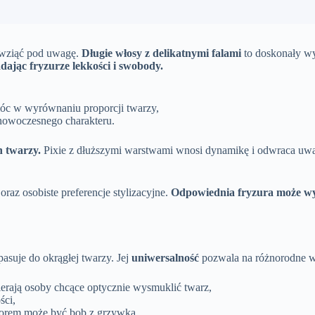
o wziąć pod uwagę.
Długie włosy z delikatnymi falami
to doskonały wy
adając fryzurze lekkości i swobody.
móc w wyrównaniu proporcji twarzy,
 nowoczesnego charakteru.
h twarzy.
Pixie z dłuższymi warstwami wnosi dynamikę i odwraca uwag
az osobiste preferencje stylizacyjne.
Odpowiednia fryzura może wyd
asuje do okrągłej twarzy. Jej
uniwersalność
pozwala na różnorodne wa
bierają osoby chcące optycznie wysmuklić twarz,
ści,
yborem może być bob z grzywką.