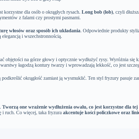
est korzystne dla osób o okrągłych rysach.
Long bob (lob)
, czyli dłużs
rymentów z falami czy prostymi pasmami.
turę włosów oraz sposób ich układania
. Odpowiednie produkty styliz
elegancją i wszechstronnością.
dać objętości na górze głowy i optycznie wydłużyć rysy. Wyróżnia się
ze warstwy łagodzą kontury twarzy i wprowadzają lekkość, co jest szcze
ą podkreślić okrągłość zamiast ją wysmuklić. Ten styl fryzury pasuje 
ą.
Tworzą one wrażenie wydłużenia owalu, co jest korzystne dla te
i ruch. Co więcej, taka fryzura
akcentuje kości policzkowe oraz lin