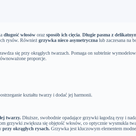
na
długość włosów
oraz
sposób ich cięcia
.
Długie pasma z delikatnym
zych rysów. Również
grzywka nieco asymetryczna
lub zaczesana na b
sprawdza się przy okrągłych twarzach. Pomaga on subtelnie wymodelowa
zrównoważone proporcje.
trzeganie kształtu twarzy i dodać jej harmonii.
łej twarzy.
Dłuższe, swobodnie opadające grzywki łagodzą rysy i nadają
ciom grzywki zwiększa się objętość włosów, co optycznie wysmukla t
y przy okrągłych rysach.
Grzywka jest kluczowym elementem modnej f