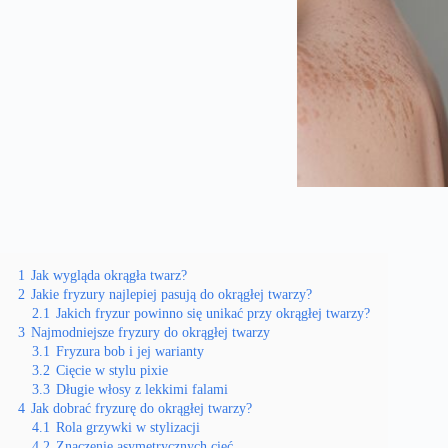
1
Jak wygląda okrągła twarz?
2
Jakie fryzury najlepiej pasują do okrągłej twarzy?
2.1
Jakich fryzur powinno się unikać przy okrągłej twarzy?
3
Najmodniejsze fryzury do okrągłej twarzy
3.1
Fryzura bob i jej warianty
3.2
Cięcie w stylu pixie
3.3
Długie włosy z lekkimi falami
4
Jak dobrać fryzurę do okrągłej twarzy?
4.1
Rola grzywki w stylizacji
4.2
Znaczenie asymetrycznych cięć