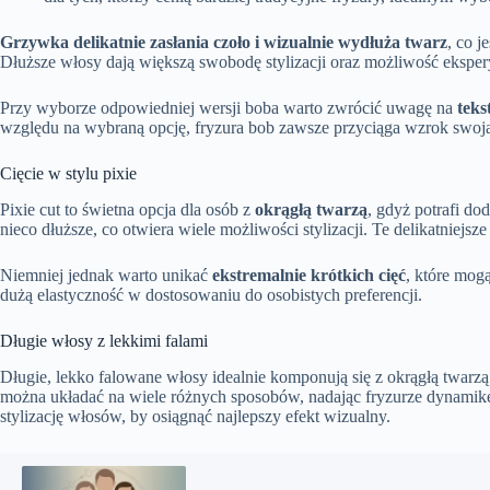
Grzywka delikatnie zasłania czoło i wizualnie wydłuża twarz
, co j
Dłuższe włosy dają większą swobodę stylizacji oraz możliwość ekspe
Przy wyborze odpowiedniej wersji boba warto zwrócić uwagę na
teks
względu na wybraną opcję, fryzura bob zawsze przyciąga wzrok swoją 
Cięcie w stylu pixie
Pixie cut to świetna opcja dla osób z
okrągłą twarzą
, gdyż potrafi do
nieco dłuższe, co otwiera wiele możliwości stylizacji. Te delikatniejs
Niemniej jednak warto unikać
ekstremalnie krótkich cięć
, które mog
dużą elastyczność w dostosowaniu do osobistych preferencji.
Długie włosy z lekkimi falami
Długie, lekko falowane włosy idealnie komponują się z okrągłą twarz
można układać na wiele różnych sposobów, nadając fryzurze dynamikę 
stylizację włosów, by osiągnąć najlepszy efekt wizualny.