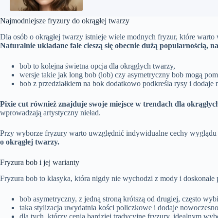
Najmodniejsze fryzury do okrągłej twarzy
Dla osób o okrągłej twarzy istnieje wiele modnych fryzur, które wart
Naturalnie układane fale cieszą się obecnie dużą popularnością, n
bob to kolejna świetna opcja dla okrągłych twarzy,
wersje takie jak long bob (lob) czy asymetryczny bob mogą po
bob z przedziałkiem na bok dodatkowo podkreśla rysy i dodaje
Pixie cut również znajduje swoje miejsce w trendach dla okrągłyc
wprowadzają artystyczny nieład.
Przy wyborze fryzury warto uwzględnić indywidualne cechy wyglądu or
o okrągłej twarzy.
Fryzura bob i jej warianty
Fryzura bob to klasyka, która nigdy nie wychodzi z mody i doskonale p
bob asymetryczny, z jedną stroną krótszą od drugiej, często wy
taka stylizacja uwydatnia kości policzkowe i dodaje nowoczesno
dla tych, którzy cenią bardziej tradycyjne fryzury, idealnym w