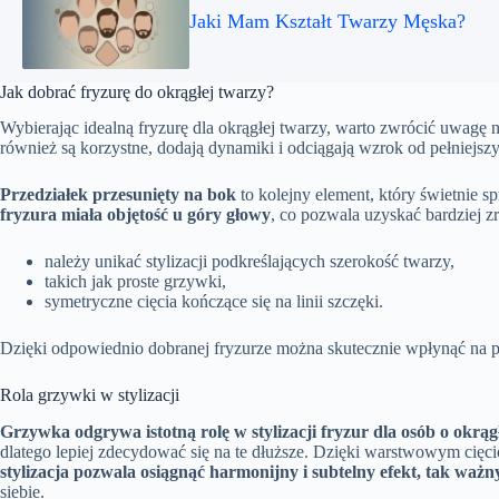
Jaki Mam Kształt Twarzy Męska?
Jak dobrać fryzurę do okrągłej twarzy?
Wybierając idealną fryzurę dla okrągłej twarzy, warto zwrócić uwagę 
również są korzystne, dodają dynamiki i odciągają wzrok od pełniejs
Przedziałek przesunięty na bok
to kolejny element, który świetnie 
fryzura miała objętość u góry głowy
, co pozwala uzyskać bardziej 
należy unikać stylizacji podkreślających szerokość twarzy,
takich jak proste grzywki,
symetryczne cięcia kończące się na linii szczęki.
Dzięki odpowiednio dobranej fryzurze można skutecznie wpłynąć na pos
Rola grzywki w stylizacji
Grzywka odgrywa istotną rolę w stylizacji fryzur dla osób o okrąg
dlatego lepiej zdecydować się na te dłuższe. Dzięki warstwowym cię
stylizacja pozwala osiągnąć harmonijny i subtelny efekt, tak ważn
siebie.