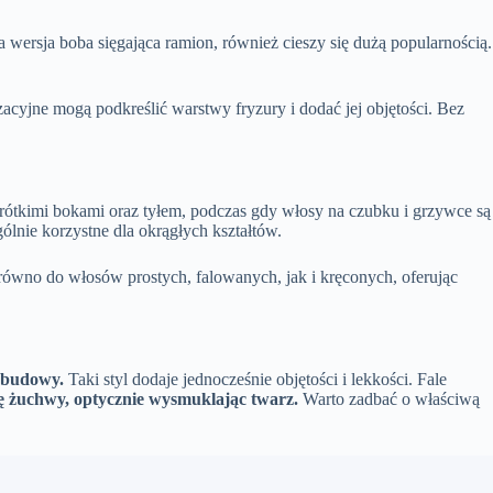
za wersja boba sięgająca ramion, również cieszy się dużą popularnością.
acyjne mogą podkreślić warstwy fryzury i dodać jej objętości. Bez
 krótkimi bokami oraz tyłem, podczas gdy włosy na czubku i grzywce są
gólnie korzystne dla okrągłych kształtów.
zarówno do włosów prostych, falowanych, jak i kręconych, oferując
j budowy.
Taki styl dodaje jednocześnie objętości i lekkości. Fale
ię żuchwy, optycznie wysmuklając twarz.
Warto zadbać o właściwą