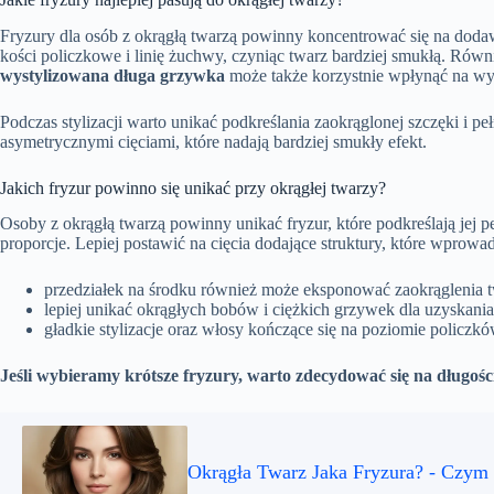
Fryzury dla osób z okrągłą twarzą powinny koncentrować się na doda
kości policzkowe i linię żuchwy, czyniąc twarz bardziej smukłą. Rów
wystylizowana długa grzywka
może także korzystnie wpłynąć na wy
Podczas stylizacji warto unikać podkreślania zaokrąglonej szczęki i p
asymetrycznymi cięciami, które nadają bardziej smukły efekt.
Jakich fryzur powinno się unikać przy okrągłej twarzy?
Osoby z okrągłą twarzą powinny unikać fryzur, które podkreślają jej 
proporcje. Lepiej postawić na cięcia dodające struktury, które wprowad
przedziałek na środku również może eksponować zaokrąglenia t
lepiej unikać okrągłych bobów i ciężkich grzywek dla uzyskan
gładkie stylizacje oraz włosy kończące się na poziomie policz
Jeśli wybieramy krótsze fryzury, warto zdecydować się na długośc
Okrągła Twarz Jaka Fryzura? - Czym 