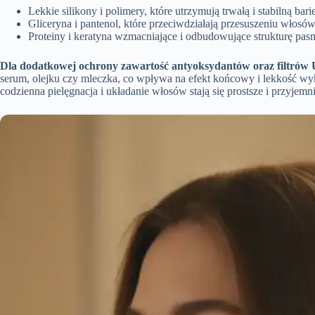
Lekkie silikony i polimery, które utrzymują trwałą i stabilną bar
Gliceryna i pantenol, które przeciwdziałają przesuszeniu włosów
Proteiny i keratyna wzmacniające i odbudowujące strukturę pas
Dla dodatkowej ochrony zawartość antyoksydantów oraz filtrów U
serum, olejku czy mleczka, co wpływa na efekt końcowy i lekkość w
codzienna pielęgnacja i układanie włosów stają się prostsze i przyjemni