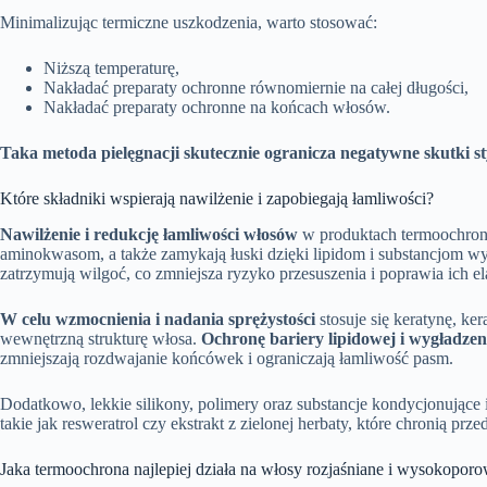
Minimalizując termiczne uszkodzenia, warto stosować:
Niższą temperaturę,
Nakładać preparaty ochronne równomiernie na całej długości,
Nakładać preparaty ochronne na końcach włosów.
Taka metoda pielęgnacji skutecznie ogranicza negatywne skutki sty
Które składniki wspierają nawilżenie i zapobiegają łamliwości?
Nawilżenie i redukcję łamliwości włosów
w produktach termoochronny
aminokwasom, a także zamykają łuski dzięki lipidom i substancjom 
zatrzymują wilgoć, co zmniejsza ryzyko przesuszenia i poprawia ich el
W celu wzmocnienia i nadania sprężystości
stosuje się keratynę, ke
wewnętrzną strukturę włosa.
Ochronę bariery lipidowej i wygładzen
zmniejszają rozdwajanie końcówek i ograniczają łamliwość pasm.
Dodatkowo, lekkie silikony, polimery oraz substancje kondycjonujące 
takie jak resweratrol czy ekstrakt z zielonej herbaty, które chroni
Jaka termoochrona najlepiej działa na włosy rozjaśniane i wysokopor