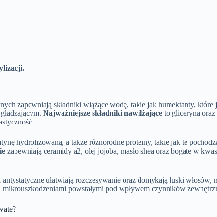
lizacji.
ch zapewniają składniki wiążące wodę, takie jak humektanty, które j
wygładzającym.
Najważniejsze składniki nawilżające
to gliceryna oraz
astyczność.
ratynę hydrolizowaną, a także różnorodne proteiny, takie jak te pocho
ie
zapewniają ceramidy a2, olej jojoba, masło shea oraz bogate w kwasy 
i antystatyczne ułatwiają rozczesywanie oraz domykają łuski włosów, 
ą przed mikrouszkodzeniami powstałymi pod wpływem czynników zewnętrz
owate?