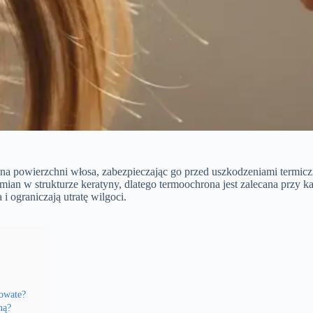
 powierzchni włosa, zabezpieczając go przed uszkodzeniami termiczny
ian w strukturze keratyny, dlatego termoochrona jest zalecana przy każ
 i ograniczają utratę wilgoci.
rowate?
ną?