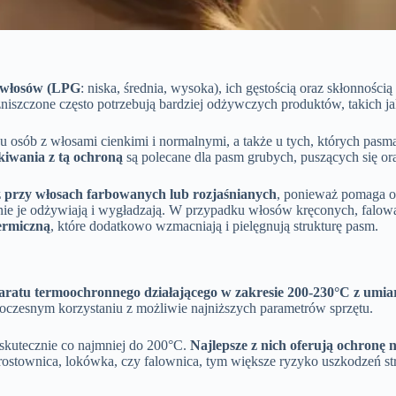
 włosów (LPG
: niska, średnia, wysoka), ich gęstością oraz skłonności
 zniszczone często potrzebują bardziej odżywczych produktów, takich j
ę u osób z włosami cienkimi i normalnymi, a także u tych, których pa
kiwania z tą ochroną
są polecane dla pasm grubych, puszących się or
 przy włosach farbowanych lub rozjaśnianych
, ponieważ pomaga og
wnie je odżywiają i wygładzają. W przypadku włosów kręconych, falow
ermiczną
, które dodatkowo wzmacniają i pielęgnują strukturę pasm.
aratu termoochronnego działającego w zakresie 200-230°C z umia
oczesnym korzystaniu z możliwie najniższych parametrów sprzętu.
skutecznie co najmniej do 200°C.
Najlepsze z nich oferują ochronę
prostownica, lokówka, czy falownica, tym większe ryzyko uszkodzeń st