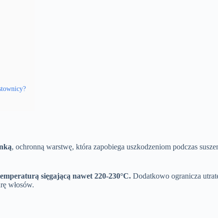
stownicy?
enką
, ochronną warstwę, która zapobiega uszkodzeniom podczas suszen
temperaturą sięgającą nawet 220-230°C.
Dodatkowo ogranicza utratę
urę włosów.