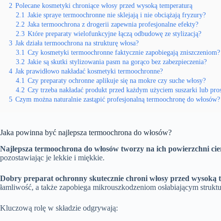
2
Polecane kosmetyki chroniące włosy przed wysoką temperaturą
2.1
Jakie spraye termoochronne nie sklejają i nie obciążają fryzury?
2.2
Jaka termoochrona z drogerii zapewnia profesjonalne efekty?
2.3
Które preparaty wielofunkcyjne łączą odbudowę ze stylizacją?
3
Jak działa termoochrona na strukturę włosa?
3.1
Czy kosmetyki termoochronne faktycznie zapobiegają zniszczeniom?
3.2
Jakie są skutki stylizowania pasm na gorąco bez zabezpieczenia?
4
Jak prawidłowo nakładać kosmetyki termoochronne?
4.1
Czy preparaty ochronne aplikuje się na mokre czy suche włosy?
4.2
Czy trzeba nakładać produkt przed każdym użyciem suszarki lub pro
5
Czym można naturalnie zastąpić profesjonalną termoochronę do włosów?
Jaka powinna być najlepsza termoochrona do włosów?
Najlepsza termoochrona do włosów tworzy na ich powierzchni ci
pozostawiając je lekkie i miękkie.
Dobry preparat ochronny skutecznie chroni włosy przed wysoką 
łamliwość, a także zapobiega mikrouszkodzeniom osłabiającym strukt
Kluczową rolę w składzie odgrywają: