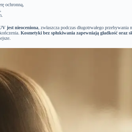
ierę ochronną,
,
m.
V jest nieoceniona
, zwłaszcza podczas długotrwałego przebywania n
ykończenia.
Kosmetyki bez spłukiwania zapewniają gładkość oraz sk
ejsze.