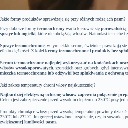
Jakie formy produktów sprawdzają się przy różnych rodzajach pasm?
Przy doborze formy
termoochrony
warto kierować się
porowatością
spraye lub mgiełki
, które nie obciążają włosów. Natomiast te suche i
Spraye termoochronne
, w tym lekkie serum, świetnie sprawdzają si
efektu ciężkości. Z kolei
kremy termoochronne i produkty bez spłu
Serum termoochronne najlepiej wykorzystać na końcówkach oraz
włosów wysokoporowatych
, szorstkich oraz grubych, gdyż intensy
mleczka termoochronne lub odżywki bez spłukiwania z ochroną t
Jaki zakres temperatury chroni włosy najskuteczniej?
Najbardziej efektywną ochronę włosów zapewnia połączenie prep
Celem jest zabezpieczenie przed wysokim ciepłem do 230°C przy jedn
Produkty chroniące włosy przed wysoką temperaturą powinny działać 
230°C lub 232°C. Im goręcej ustawione urządzenie, czy to suszarka, 
zwiększonej łamliwości pasm.