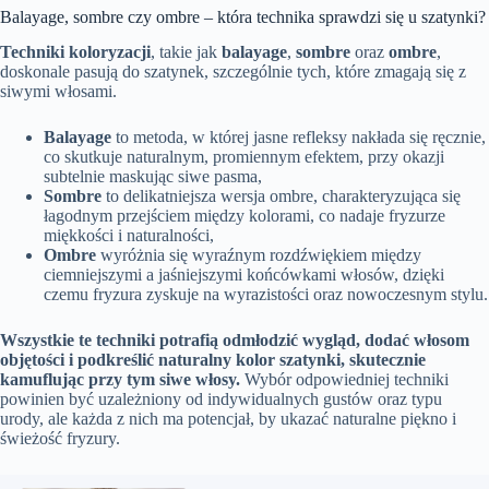
Balayage, sombre czy ombre – która technika sprawdzi się u szatynki?
Techniki koloryzacji
, takie jak
balayage
,
sombre
oraz
ombre
,
doskonale pasują do szatynek, szczególnie tych, które zmagają się z
siwymi włosami.
Balayage
to metoda, w której jasne refleksy nakłada się ręcznie,
co skutkuje naturalnym, promiennym efektem, przy okazji
subtelnie maskując siwe pasma,
Sombre
to delikatniejsza wersja ombre, charakteryzująca się
łagodnym przejściem między kolorami, co nadaje fryzurze
miękkości i naturalności,
Ombre
wyróżnia się wyraźnym rozdźwiękiem między
ciemniejszymi a jaśniejszymi końcówkami włosów, dzięki
czemu fryzura zyskuje na wyrazistości oraz nowoczesnym stylu.
Wszystkie te techniki potrafią odmłodzić wygląd, dodać włosom
objętości i podkreślić naturalny kolor szatynki, skutecznie
kamuflując przy tym siwe włosy.
Wybór odpowiedniej techniki
powinien być uzależniony od indywidualnych gustów oraz typu
urody, ale każda z nich ma potencjał, by ukazać naturalne piękno i
świeżość fryzury.