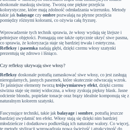
doskonale maskują siwiznę. Tworzą one piękne przejścia
kolorystyczne, które mają zdolność odmładzania wizerunku. Metody
takie jak
balayage
czy
ombre
pozwalają na płynne przejścia
pomiędzy różnymi kolorami, co ożywia całą fryzurę.
Wprowadzenie tych technik sprawia, że włosy wydają się lżejsze i
pełniejsze objętości. Pomagają one także optycznie ukryć siwe pasma,
co sprawia, że koloryzacja staje się bardziej trwała i estetyczna.
Refleksy
i
pasemka
nadają głębi, dzięki czemu włosy szatynki
prezentują się zdrowo i lśniąco.
Czy refleksy ukrywają siwe włosy?
Refleksy
doskonale potrafią zamaskować siwe włosy, co jest zasługą
nieregularnych, jasnych pasemek, które skutecznie odwracają wzrok.
Te jaśniejsze elementy tworzą
trójwymiarowy efekt
, dzięki czemu
siwizna staje się mniej widoczna, a włosy zyskują piękny blask. Jasne
odcienie blondu, popielate tonacje oraz brązy idealnie komponują się z
naturalnym kolorem szatynki.
Fascynujące techniki, takie jak
balayage
i
sombre
, potrafią jeszcze
bardziej uwydatnić ten efekt. Włosy stają się dzięki nim bardziej
młodzieńcze i dodatkowo podkreślają ich naturalne walory. Co więcej,
te metody stylizacji wprowadzają nową świeżość i atrakcyjność do