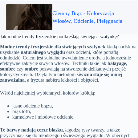
Ciemny Brąz - Koloryzacja
Włosów, Odcienie, Pielęgnacja
Jak modne trendy fryzjerskie podkreślają siwiejącą szatynkę?
Modne trendy fryzjerskie dla siwiejących szatynek
kładą nacisk na
uzyskanie
naturalnego wyglądu
oraz odcieni, które potrafią
odmłodzić. Celem jest subtelne uwydatnienie urody, a jednocześnie
efektywne zakrycie siwych włosów. Techniki takie jak
balayage
,
sombre
czy
ombre
pozwalają na stworzenie delikatnych przejść
kolorystycznych. Dzięki tym metodom
siwizna staje się mniej
zauważalna
, a fryzura nabiera lekkości i objętości.
Wśród najchętniej wybieranych kolorów królują:
jasne odcienie brązu,
brąz toffi,
karmelowe i miodowe odcienie.
Te barwy nadają cerze blasku
, łagodzą rysy twarzy, a także
przyczyniają się do młodszego i świeższego wyglądu. W obecnych