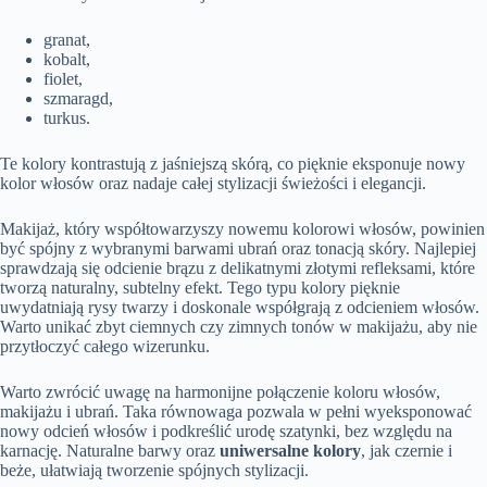
granat,
kobalt,
fiolet,
szmaragd,
turkus.
Te kolory kontrastują z jaśniejszą skórą, co pięknie eksponuje nowy
kolor włosów oraz nadaje całej stylizacji świeżości i elegancji.
Makijaż, który współtowarzyszy nowemu kolorowi włosów, powinien
być spójny z wybranymi barwami ubrań oraz tonacją skóry. Najlepiej
sprawdzają się odcienie brązu z delikatnymi złotymi refleksami, które
tworzą naturalny, subtelny efekt. Tego typu kolory pięknie
uwydatniają rysy twarzy i doskonale współgrają z odcieniem włosów.
Warto unikać zbyt ciemnych czy zimnych tonów w makijażu, aby nie
przytłoczyć całego wizerunku.
Warto zwrócić uwagę na harmonijne połączenie koloru włosów,
makijażu i ubrań. Taka równowaga pozwala w pełni wyeksponować
nowy odcień włosów i podkreślić urodę szatynki, bez względu na
karnację. Naturalne barwy oraz
uniwersalne kolory
, jak czernie i
beże, ułatwiają tworzenie spójnych stylizacji.