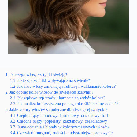
1
Dlaczego włosy szatynki siwieją?
1.1
Jakie są czynniki wpływające na siwienie?
1.2
Jak siwe włosy zmieniają strukturę i wchłanianie koloru?
2
Jak dobrać kolor włosów do siwiejącej szatynki?
2.1
Jak wpływa typ urody i karnacja na wybór koloru?
2.2
Jak analiza kolorystyczna pomaga określić idealny odcień?
3
Jakie kolory włosów są polecane dla siwiejącej szatynki?
3.1
Ciepłe brązy: miodowy, karmelowy, orzechowy, toffi
3.2
Chłodne brązy: popielaty, kasztanowy, czekoladowy
3.3
Jasne odcienie i blondy w koloryzacji siwych włosów
3.4
Czerwień, burgund, rudości – odważniejsze propozycje