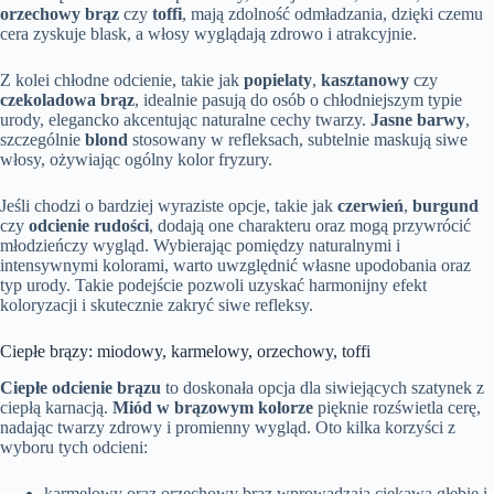
orzechowy brąz
czy
toffi
, mają zdolność odmładzania, dzięki czemu
cera zyskuje blask, a włosy wyglądają zdrowo i atrakcyjnie.
Z kolei chłodne odcienie, takie jak
popielaty
,
kasztanowy
czy
czekoladowa brąz
, idealnie pasują do osób o chłodniejszym typie
urody, elegancko akcentując naturalne cechy twarzy.
Jasne barwy
,
szczególnie
blond
stosowany w refleksach, subtelnie maskują siwe
włosy, ożywiając ogólny kolor fryzury.
Jeśli chodzi o bardziej wyraziste opcje, takie jak
czerwień
,
burgund
czy
odcienie rudości
, dodają one charakteru oraz mogą przywrócić
młodzieńczy wygląd. Wybierając pomiędzy naturalnymi i
intensywnymi kolorami, warto uwzględnić własne upodobania oraz
typ urody. Takie podejście pozwoli uzyskać harmonijny efekt
koloryzacji i skutecznie zakryć siwe refleksy.
Ciepłe brązy: miodowy, karmelowy, orzechowy, toffi
Ciepłe odcienie brązu
to doskonała opcja dla siwiejących szatynek z
ciepłą karnacją.
Miód w brązowym kolorze
pięknie rozświetla cerę,
nadając twarzy zdrowy i promienny wygląd. Oto kilka korzyści z
wyboru tych odcieni:
karmelowy oraz orzechowy brąz wprowadzają ciekawą głębię i