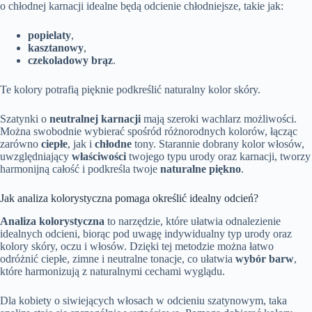
o chłodnej karnacji idealne będą odcienie chłodniejsze, takie jak:
popielaty
,
kasztanowy
,
czekoladowy brąz
.
Te kolory potrafią pięknie podkreślić naturalny kolor skóry.
Szatynki o
neutralnej karnacji
mają szeroki wachlarz możliwości.
Można swobodnie wybierać spośród różnorodnych kolorów, łącząc
zarówno
ciepłe
, jak i
chłodne
tony. Starannie dobrany kolor włosów,
uwzględniający
właściwości
twojego typu urody oraz karnacji, tworzy
harmonijną całość i podkreśla twoje
naturalne piękno
.
Jak analiza kolorystyczna pomaga określić idealny odcień?
Analiza kolorystyczna
to narzędzie, które ułatwia odnalezienie
idealnych odcieni, biorąc pod uwagę indywidualny typ urody oraz
kolory skóry, oczu i włosów. Dzięki tej metodzie można łatwo
odróżnić ciepłe, zimne i neutralne tonacje, co ułatwia
wybór barw
,
które harmonizują z naturalnymi cechami wyglądu.
Dla kobiety o siwiejących włosach w odcieniu szatynowym, taka