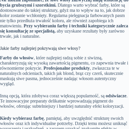
bycia grubszymi i szorstkimi.
Dlatego warto wybrać farby, które są
dostosowane do takiej struktury, gdyż ma to wpływ na to, jak dobrze
kolor zostanie wchłonięty. Regularna pielęgnacja farbowanych pasm
nie tylko przedłuża trwałość koloru, ale również zapobiega ich
matowieniu.
Przy wybieraniu farby i techniki kategorycznie zaleca
się konsultację ze specjalistą,
aby uzyskane rezultaty były zarówno
trwałe, jak i naturalne.
Jakie farby najlepiej pokrywają siwe włosy?
Farby do włosów
, które najlepiej radzą sobie z siwizną,
charakteryzują się wysoką zawartością pigmentu, co zapewnia trwałe i
równomierne pokrycie.
Profesjonalne produkty
, zwłaszcza te w
naturalnych odcieniach, takich jak blond, brąz czy czerń, skutecznie
maskują siwe pasma, jednocześnie nadając włosom autentyczny
wygląd.
Inną opcją, która zdobywa coraz większą popularność, są
odsiwiacze
.
Te innowacyjne preparaty delikatnie wprowadzają pigment do
włosów, oferując subtelniejszy i bardziej naturalny efekt koloryzacji.
Kiedy wybierasz farbę
, pamiętaj, aby uwzględnić strukturę swoich
włosów oraz ich indywidualne potrzeby. Dzięki temu możesz uniknąć
wysuszenia i uszkodzeń, a zarazem uzyskać znakomite efekty w