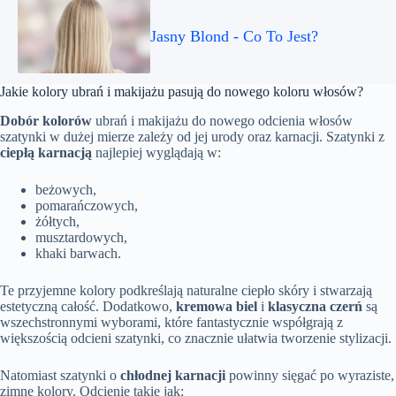
Jasny Blond - Co To Jest?
Jakie kolory ubrań i makijażu pasują do nowego koloru włosów?
Dobór kolorów
ubrań i makijażu do nowego odcienia włosów
szatynki w dużej mierze zależy od jej urody oraz karnacji. Szatynki z
ciepłą karnacją
najlepiej wyglądają w:
beżowych,
pomarańczowych,
żółtych,
musztardowych,
khaki barwach.
Te przyjemne kolory podkreślają naturalne ciepło skóry i stwarzają
estetyczną całość. Dodatkowo,
kremowa biel
i
klasyczna czerń
są
wszechstronnymi wyborami, które fantastycznie współgrają z
większością odcieni szatynki, co znacznie ułatwia tworzenie stylizacji.
Natomiast szatynki o
chłodnej karnacji
powinny sięgać po wyraziste,
zimne kolory. Odcienie takie jak: