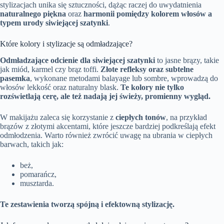
stylizacjach unika się sztuczności, dążąc raczej do uwydatnienia
naturalnego piękna
oraz
harmonii pomiędzy kolorem włosów a
typem urody siwiejącej szatynki
.
Które kolory i stylizacje są odmładzające?
Odmładzające odcienie dla siwiejącej szatynki
to jasne brązy, takie
jak miód, karmel czy brąz toffi.
Złote refleksy oraz subtelne
pasemka
, wykonane metodami balayage lub sombre, wprowadzą do
włosów lekkość oraz naturalny blask.
Te kolory nie tylko
rozświetlają cerę, ale też nadają jej świeży, promienny wygląd.
W makijażu zaleca się korzystanie z
ciepłych tonów
, na przykład
brązów z złotymi akcentami, które jeszcze bardziej podkreślają efekt
odmłodzenia. Warto również zwrócić uwagę na ubrania w ciepłych
barwach, takich jak:
beż,
pomarańcz,
musztarda.
Te zestawienia tworzą spójną i efektowną stylizację.