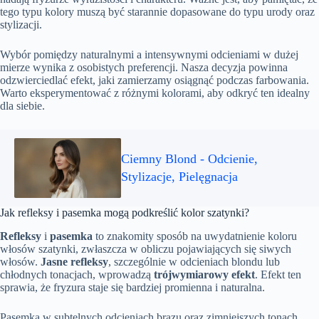
tego typu kolory muszą być starannie dopasowane do typu urody oraz
stylizacji.
Wybór pomiędzy naturalnymi a intensywnymi odcieniami w dużej
mierze wynika z osobistych preferencji. Nasza decyzja powinna
odzwierciedlać efekt, jaki zamierzamy osiągnąć podczas farbowania.
Warto eksperymentować z różnymi kolorami, aby odkryć ten idealny
dla siebie.
Ciemny Blond - Odcienie,
Stylizacje, Pielęgnacja
Jak refleksy i pasemka mogą podkreślić kolor szatynki?
Refleksy
i
pasemka
to znakomity sposób na uwydatnienie koloru
włosów szatynki, zwłaszcza w obliczu pojawiających się siwych
włosów.
Jasne refleksy
, szczególnie w odcieniach blondu lub
chłodnych tonacjach, wprowadzą
trójwymiarowy efekt
. Efekt ten
sprawia, że fryzura staje się bardziej promienna i naturalna.
Pasemka w subtelnych odcieniach brązu oraz zimniejszych tonach