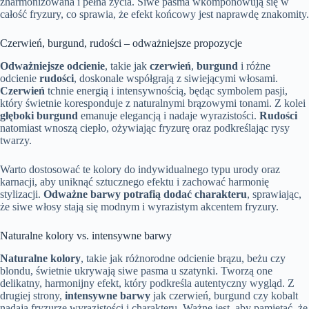
zharmonizowana i pełna życia. Siwe pasma wkomponowują się w
całość fryzury, co sprawia, że efekt końcowy jest naprawdę znakomity.
Czerwień, burgund, rudości – odważniejsze propozycje
Odważniejsze odcienie
, takie jak
czerwień
,
burgund
i różne
odcienie
rudości
, doskonale współgrają z siwiejącymi włosami.
Czerwień
tchnie energią i intensywnością, będąc symbolem pasji,
który świetnie koresponduje z naturalnymi brązowymi tonami. Z kolei
głęboki burgund
emanuje elegancją i nadaje wyrazistości.
Rudości
natomiast wnoszą ciepło, ożywiając fryzurę oraz podkreślając rysy
twarzy.
Warto dostosować te kolory do indywidualnego typu urody oraz
karnacji, aby uniknąć sztucznego efektu i zachować harmonię
stylizacji.
Odważne barwy potrafią dodać charakteru
, sprawiając,
że siwe włosy stają się modnym i wyrazistym akcentem fryzury.
Naturalne kolory vs. intensywne barwy
Naturalne kolory
, takie jak różnorodne odcienie brązu, beżu czy
blondu, świetnie ukrywają siwe pasma u szatynki. Tworzą one
delikatny, harmonijny efekt, który podkreśla autentyczny wygląd. Z
drugiej strony,
intensywne barwy
jak czerwień, burgund czy kobalt
nadają fryzurze wyrazistości i charakteru. Ważne jest, aby pamiętać, że