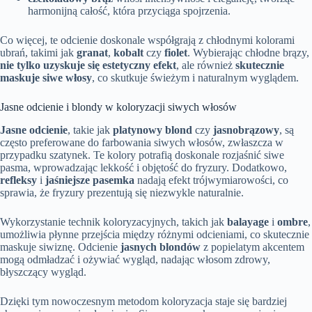
harmonijną całość, która przyciąga spojrzenia.
Co więcej, te odcienie doskonale współgrają z chłodnymi kolorami
ubrań, takimi jak
granat
,
kobalt
czy
fiolet
. Wybierając chłodne brązy,
nie tylko uzyskuje się estetyczny efekt
, ale również
skutecznie
maskuje siwe włosy
, co skutkuje świeżym i naturalnym wyglądem.
Jasne odcienie i blondy w koloryzacji siwych włosów
Jasne odcienie
, takie jak
platynowy blond
czy
jasnobrązowy
, są
często preferowane do farbowania siwych włosów, zwłaszcza w
przypadku szatynek. Te kolory potrafią doskonale rozjaśnić siwe
pasma, wprowadzając lekkość i objętość do fryzury. Dodatkowo,
refleksy
i
jaśniejsze pasemka
nadają efekt trójwymiarowości, co
sprawia, że fryzury prezentują się niezwykle naturalnie.
Wykorzystanie technik koloryzacyjnych, takich jak
balayage
i
ombre
,
umożliwia płynne przejścia między różnymi odcieniami, co skutecznie
maskuje siwiznę. Odcienie
jasnych blondów
z popielatym akcentem
mogą odmładzać i ożywiać wygląd, nadając włosom zdrowy,
błyszczący wygląd.
Dzięki tym nowoczesnym metodom koloryzacja staje się bardziej