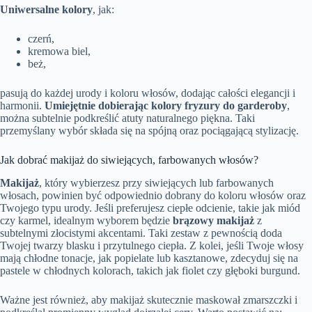
Uniwersalne kolory
, jak:
czerń,
kremowa biel,
beż,
pasują do każdej urody i koloru włosów, dodając całości elegancji i
harmonii.
Umiejętnie dobierając kolory fryzury do garderoby
,
można subtelnie podkreślić atuty naturalnego piękna. Taki
przemyślany wybór składa się na spójną oraz pociągającą stylizację.
Jak dobrać makijaż do siwiejących, farbowanych włosów?
Makijaż
, który wybierzesz przy siwiejących lub farbowanych
włosach, powinien być odpowiednio dobrany do koloru włosów oraz
Twojego typu urody. Jeśli preferujesz ciepłe odcienie, takie jak miód
czy karmel, idealnym wyborem będzie
brązowy makijaż
z
subtelnymi złocistymi akcentami. Taki zestaw z pewnością doda
Twojej twarzy blasku i przytulnego ciepła. Z kolei, jeśli Twoje włosy
mają chłodne tonacje, jak popielate lub kasztanowe, zdecyduj się na
pastele w chłodnych kolorach, takich jak fiolet czy głęboki burgund.
Ważne jest również, aby makijaż skutecznie maskował zmarszczki i