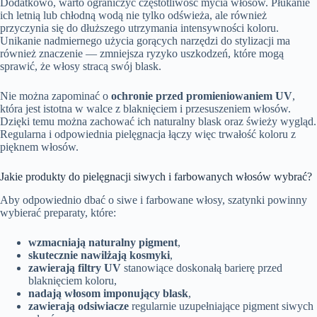
Dodatkowo, warto ograniczyć częstotliwość mycia włosów. Płukanie
ich letnią lub chłodną wodą nie tylko odświeża, ale również
przyczynia się do dłuższego utrzymania intensywności koloru.
Unikanie nadmiernego użycia gorących narzędzi do stylizacji ma
również znaczenie — zmniejsza ryzyko uszkodzeń, które mogą
sprawić, że włosy stracą swój blask.
Nie można zapominać o
ochronie przed promieniowaniem UV
,
która jest istotna w walce z blaknięciem i przesuszeniem włosów.
Dzięki temu można zachować ich naturalny blask oraz świeży wygląd.
Regularna i odpowiednia pielęgnacja łączy więc trwałość koloru z
pięknem włosów.
Jakie produkty do pielęgnacji siwych i farbowanych włosów wybrać?
Aby odpowiednio dbać o siwe i farbowane włosy, szatynki powinny
wybierać preparaty, które:
wzmacniają naturalny pigment
,
skutecznie nawilżają kosmyki
,
zawierają filtry UV
stanowiące doskonałą barierę przed
blaknięciem koloru,
nadają włosom imponujący blask
,
zawierają odsiwiacze
regularnie uzupełniające pigment siwych