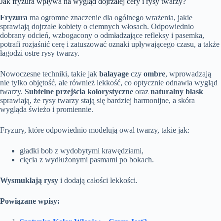
Jak fryzura wpływa na wygląd dojrzałej cery i rysy twarzy?
Fryzura
ma ogromne znaczenie dla ogólnego wrażenia, jakie
sprawiają dojrzałe kobiety o ciemnych włosach. Odpowiednio
dobrany odcień, wzbogacony o odmładzające refleksy i pasemka,
potrafi rozjaśnić cerę i zatuszować oznaki upływającego czasu, a także
łagodzi ostre rysy twarzy.
Nowoczesne techniki, takie jak
balayage
czy
ombre
, wprowadzają
nie tylko objętość, ale również lekkość, co optycznie odnawia wygląd
twarzy.
Subtelne przejścia kolorystyczne
oraz
naturalny blask
sprawiają, że rysy twarzy stają się bardziej harmonijne, a skóra
wygląda świeżo i promiennie.
Fryzury, które odpowiednio modelują owal twarzy, takie jak:
gładki bob z wydobytymi krawędziami,
cięcia z wydłużonymi pasmami po bokach.
Wysmuklają rysy
i dodają całości lekkości.
Powiązane wpisy: