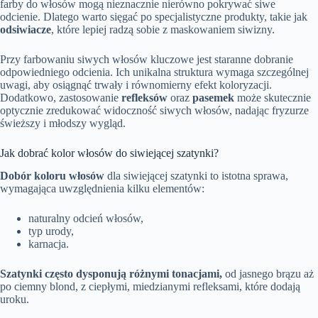
farby do włosów mogą nieznacznie nierówno pokrywać siwe
odcienie. Dlatego warto sięgać po specjalistyczne produkty, takie jak
odsiwiacze
, które lepiej radzą sobie z maskowaniem siwizny.
Przy farbowaniu siwych włosów kluczowe jest staranne dobranie
odpowiedniego odcienia. Ich unikalna struktura wymaga szczególnej
uwagi, aby osiągnąć trwały i równomierny efekt koloryzacji.
Dodatkowo, zastosowanie
refleksów
oraz
pasemek
może skutecznie
optycznie zredukować widoczność siwych włosów, nadając fryzurze
świeższy i młodszy wygląd.
Jak dobrać kolor włosów do siwiejącej szatynki?
Dobór koloru włosów
dla siwiejącej szatynki to istotna sprawa,
wymagająca uwzględnienia kilku elementów:
naturalny odcień włosów,
typ urody,
karnacja.
Szatynki często dysponują różnymi tonacjami,
od jasnego brązu aż
po ciemny blond, z ciepłymi, miedzianymi refleksami, które dodają
uroku.