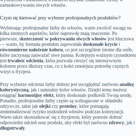
zamaskowywaniu siwych włosów.
Czym się kierować przy wyborze profesjonalnych produktów?
Wybierając profesjonalne farby do włosów, warto zwrócić uwagę na
kilka istotnych aspektów, które naprawdę mają znaczenie. Po
pierwsze,
skuteczność w pokrywaniu siwych włosów
jest kluczowa
— warto, by formuła produktu zapewniała
doskonałe krycie
i
równomierne nałożenie koloru
, co jest szczególnie istotne dla osób,
które zaczynają zauważać siwe pasma. Kolejnym ważnym czynnikiem
jest
trwałość odcienia
, która pozwala cieszyć się intensywnym
kolorem przez dłuższy czas, co z kolei zmniejsza potrzebę częstych
wizyt u fryzjera.
Przy wyborze odcienia farby dobrze jest uwzględnić zarówno
analizę
kolorystyczną
, jak i naturalny kolor włosów. Dzięki temu możesz
osiągnąć
harmonijny efekt
, który doskonale podkreśli Twoją urodę.
Ponadto, profesjonalne farby często są wzbogacone w składniki
odżywcze, takie jak
olejki
czy
proteiny
, które pomagają
zminimalizować ryzyko uszkodzeń włosów podczas koloryzacji.
Warto także skonsultować się z fryzjerem, który pomoże dobrać
odpowiedni odcień oraz produkt, aby efekt był zarówno
zdrowy
, jak i
długotrwały
.