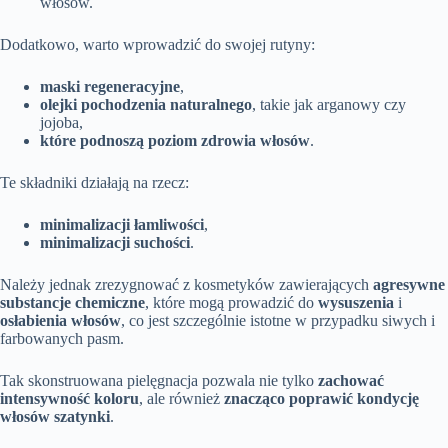
włosów.
Dodatkowo, warto wprowadzić do swojej rutyny:
maski regeneracyjne
,
olejki pochodzenia naturalnego
, takie jak arganowy czy
jojoba,
które podnoszą poziom zdrowia włosów
.
Te składniki działają na rzecz:
minimalizacji łamliwości
,
minimalizacji suchości
.
Należy jednak zrezygnować z kosmetyków zawierających
agresywne
substancje chemiczne
, które mogą prowadzić do
wysuszenia
i
osłabienia włosów
, co jest szczególnie istotne w przypadku siwych i
farbowanych pasm.
Tak skonstruowana pielęgnacja pozwala nie tylko
zachować
intensywność koloru
, ale również
znacząco poprawić kondycję
włosów szatynki
.