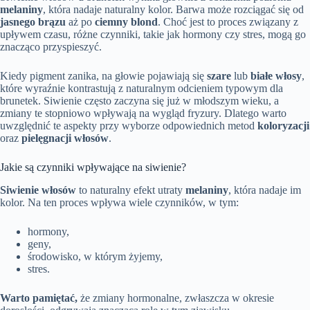
melaniny
, która nadaje naturalny kolor. Barwa może rozciągać się od
jasnego brązu
aż po
ciemny blond
. Choć jest to proces związany z
upływem czasu, różne czynniki, takie jak hormony czy stres, mogą go
znacząco przyspieszyć.
Kiedy pigment zanika, na głowie pojawiają się
szare
lub
białe włosy
,
które wyraźnie kontrastują z naturalnym odcieniem typowym dla
brunetek. Siwienie często zaczyna się już w młodszym wieku, a
zmiany te stopniowo wpływają na wygląd fryzury. Dlatego warto
uwzględnić te aspekty przy wyborze odpowiednich metod
koloryzacji
oraz
pielęgnacji włosów
.
Jakie są czynniki wpływające na siwienie?
Siwienie włosów
to naturalny efekt utraty
melaniny
, która nadaje im
kolor. Na ten proces wpływa wiele czynników, w tym:
hormony,
geny,
środowisko, w którym żyjemy,
stres.
Warto pamiętać,
że zmiany hormonalne, zwłaszcza w okresie