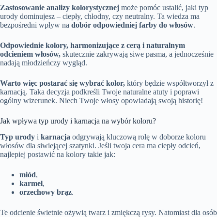
Zastosowanie analizy kolorystycznej
może pomóc ustalić, jaki typ
urody dominujesz – ciepły, chłodny, czy neutralny. Ta wiedza ma
bezpośredni wpływ na
dobór odpowiedniej farby do włosów
.
Odpowiednie kolory, harmonizujące z cerą i naturalnym
odcieniem włosów,
skutecznie zakrywają siwe pasma, a jednocześnie
nadają młodzieńczy wygląd.
Warto więc postarać się wybrać kolor,
który będzie współtworzył z
karnacją. Taka decyzja podkreśli Twoje naturalne atuty i poprawi
ogólny wizerunek. Niech Twoje włosy opowiadają swoją historię!
Jak wpływa typ urody i karnacja na wybór koloru?
Typ urody
i
karnacja
odgrywają kluczową rolę w doborze koloru
włosów dla siwiejącej szatynki. Jeśli twoja cera ma ciepły odcień,
najlepiej postawić na kolory takie jak:
miód
,
karmel
,
orzechowy brąz
.
Te odcienie świetnie ożywią twarz i zmiękczą rysy. Natomiast dla osób