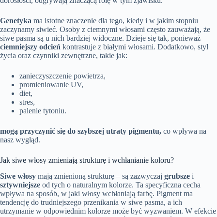
dorosłości, odgrywają znaczącą rolę w tym zjawisku.
Genetyka
ma istotne znaczenie dla tego, kiedy i w jakim stopniu
zaczynamy siwieć. Osoby z ciemnymi włosami często zauważają, że
siwe pasma są u nich bardziej widoczne. Dzieje się tak, ponieważ
ciemniejszy odcień
kontrastuje z białymi włosami. Dodatkowo, styl
życia oraz czynniki zewnętrzne, takie jak:
zanieczyszczenie powietrza,
promieniowanie UV,
diet,
stres,
palenie tytoniu.
mogą przyczynić się do szybszej utraty pigmentu,
co wpływa na
nasz wygląd.
Jak siwe włosy zmieniają strukturę i wchłanianie koloru?
Siwe włosy
mają zmienioną strukturę – są zazwyczaj
grubsze
i
sztywniejsze
od tych o naturalnym kolorze. Ta specyficzna cecha
wpływa na sposób, w jaki włosy wchłaniają farbę. Pigment ma
tendencję do trudniejszego przenikania w siwe pasma, a ich
utrzymanie w odpowiednim kolorze może być wyzwaniem. W efekcie