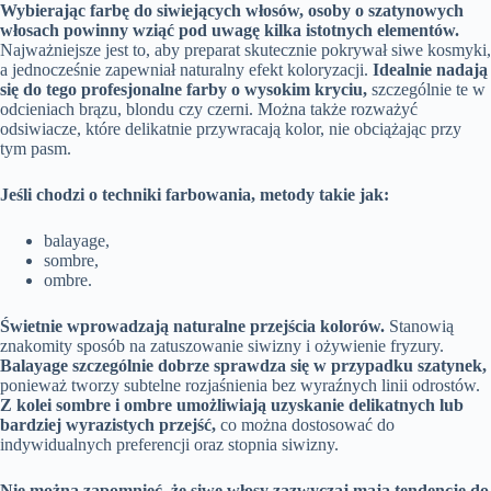
Wybierając farbę do siwiejących włosów, osoby o szatynowych
włosach powinny wziąć pod uwagę kilka istotnych elementów.
Najważniejsze jest to, aby preparat skutecznie pokrywał siwe kosmyki,
a jednocześnie zapewniał naturalny efekt koloryzacji.
Idealnie nadają
się do tego profesjonalne farby o wysokim kryciu,
szczególnie te w
odcieniach brązu, blondu czy czerni. Można także rozważyć
odsiwiacze, które delikatnie przywracają kolor, nie obciążając przy
tym pasm.
Jeśli chodzi o techniki farbowania, metody takie jak:
balayage,
sombre,
ombre.
Świetnie wprowadzają naturalne przejścia kolorów.
Stanowią
znakomity sposób na zatuszowanie siwizny i ożywienie fryzury.
Balayage szczególnie dobrze sprawdza się w przypadku szatynek,
ponieważ tworzy subtelne rozjaśnienia bez wyraźnych linii odrostów.
Z kolei sombre i ombre umożliwiają uzyskanie delikatnych lub
bardziej wyrazistych przejść,
co można dostosować do
indywidualnych preferencji oraz stopnia siwizny.
Nie można zapomnieć, że siwe włosy zazwyczaj mają tendencję do