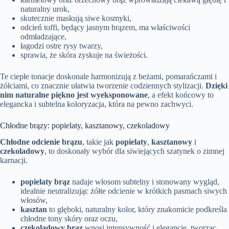
naturalny urok,
skutecznie maskują siwe kosmyki,
odcień toffi, będący jasnym brązem, ma właściwości
odmładzające,
łagodzi ostre rysy twarzy,
sprawia, że skóra zyskuje na świeżości.
Te ciepłe tonacje doskonale harmonizują z beżami, pomarańczami i
żółciami, co znacznie ułatwia tworzenie codziennych stylizacji.
Dzięki
nim naturalne piękno jest wyeksponowane
, a efekt końcowy to
elegancka i subtelna koloryzacja, która na pewno zachwyci.
Chłodne brązy: popielaty, kasztanowy, czekoladowy
Chłodne odcienie brązu
, takie jak
popielaty
,
kasztanowy
i
czekoladowy
, to doskonały wybór dla siwiejących szatynek o zimnej
karnacji.
popielaty brąz
nadaje włosom subtelny i stonowany wygląd,
idealnie neutralizując żółte odcienie w krótkich pasmach siwych
włosów,
kasztan
to głęboki, naturalny kolor, który znakomicie podkreśla
chłodne tony skóry oraz oczu,
czekoladowy brąz
wnosi intensywność i elegancję, tworząc