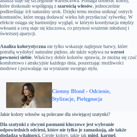
analiza staje się szczególnie wartościowa. Pomaga dobierać kolory,
które doskonale współgrają z
szarością włosów
, jednocześnie
podkreślając ich naturalny urok. Dzięki temu można uniknąć ostrych
kontrastów, które mogą dodawać wieku lub przytłaczać sylwetkę. W
efekcie osiąga się harmonijny wygląd, w którym koordynacja między
włosami a cerą staje się kluczowa, co przynosi wrażenie młodszej i
świeższej aparycji.
Analiza kolorystyczna
nie tylko wskazuje najlepsze barwy, które
potrafią wydobyć naturalne piękno, ale także wpływa na
wzrost
pewności siebie
. Właściwy dobór kolorów sprawia, że można się czuć
komfortowo i atrakcyjnie każdego dnia, poszerzając możliwości
modowe i pozwalając na wyrażanie swojego stylu.
Ciemny Blond - Odcienie,
Stylizacje, Pielęgnacja
Jakie kolory włosów są polecane dla siwiejącej szatynki?
Dla szatynki z siwymi pasmami kluczowe jest wybranie
odpowiednich odcieni, które nie tylko je zamaskują, ale także
dodadzą witalności.
Ciepłe kolory, takie jak
miód
,
karmel
,