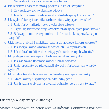
3.5
Naturalne kolory vs. intensywne barwy
4
Jak refleksy i pasemka mogą podkreślić kolor szatynki?
4.1
Czy refleksy ukrywają siwe włosy?
4.2
Jaki typ pasemek nadaje się do odmładzającej koloryzacji?
5
Jak wybrać farbę i technikę farbowania siwiejących włosów?
5.1
Jakie farby najlepiej pokrywają siwe włosy?
5.2
Czym się kierować przy wyborze profesjonalnych produktów?
5.3
Balayage, sombre czy ombre – która technika sprawdzi się u
szatynki?
6
Jakie kolory ubrań i makijażu pasują do nowego koloru włosów?
6.1
Jak łączyć kolor włosów z odcieniami w stylizacjach?
6.2
Jak dobrać makijaż do siwiejących, farbowanych włosów?
7
Jak pielęgnować siwiejące i farbowane włosy szatynki?
7.1
Jak zachować trwałość koloru i blask włosów?
7.2
Jakie produkty do pielęgnacji siwych i farbowanych włosów
wybrać?
8
Jak modne trendy fryzjerskie podkreślają siwiejącą szatynkę?
8.1
Które kolory i stylizacje są odmładzające?
8.2
Jak fryzura wpływa na wygląd dojrzałej cery i rysy twarzy?
Dlaczego włosy szatynki siwieją?
Siwienie włosów u brunetek wynika głównie z obniżenia poziomu