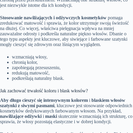
jest niezwykle istotne dla ich kondycji.
Stosowanie nawilżających i odżywczych kosmetyków
pomaga
zredukować matowość i sprawia, że kolor utrzymuje swoją świeżość
na dłużej. Co więcej, właściwa pielęgnacja wpływa na mniej
zauważalne odrosty i podkreśla naturalne piękno włosów. Dbanie o
tego typu aspekty jest kluczowe, aby siwiejące i farbowane szatynki
mogły cieszyć się zdrowym oraz lśniącym wyglądem.
wzmacniają włosy,
chronią kolor,
zapobiegają przesuszeniu,
redukują matowość,
podkreślają naturalny blask.
Jak zachować trwałość koloru i blask włosów?
Aby długo cieszyć się intensywnym kolorem
i
blaskiem włosów
szatynki z siwymi pasmami
, kluczowe jest stosowanie odpowiednich
kosmetyków dedykowanych farbowanym włosom. Na przykład,
nawilżające odżywki
i
maski
skutecznie wzmacniają ich strukturę, co
sprawia, że włosy pozostają elastyczne i w dobrej kondycji.