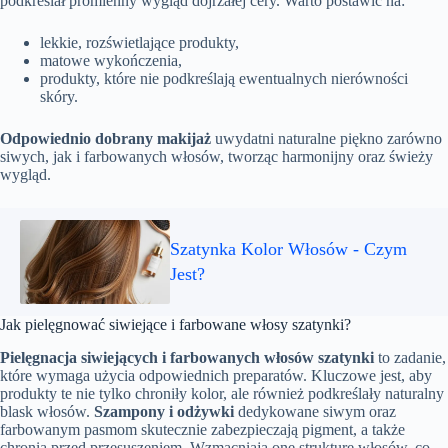
podkreślał promienny wygląd dojrzałej cery. Warto postawić na:
lekkie, rozświetlające produkty,
matowe wykończenia,
produkty, które nie podkreślają ewentualnych nierówności
skóry.
Odpowiednio dobrany makijaż
uwydatni naturalne piękno zarówno
siwych, jak i farbowanych włosów, tworząc harmonijny oraz świeży
wygląd.
Szatynka Kolor Włosów - Czym
Jest?
Jak pielęgnować siwiejące i farbowane włosy szatynki?
Pielęgnacja siwiejących i farbowanych włosów szatynki
to zadanie,
które wymaga użycia odpowiednich preparatów. Kluczowe jest, aby
produkty te nie tylko chroniły kolor, ale również podkreślały naturalny
blask włosów.
Szampony i odżywki
dedykowane siwym oraz
farbowanym pasmom skutecznie zabezpieczają pigment, a także
chronią przed przesuszeniem. Wzmacniają one strukturę włosów, co