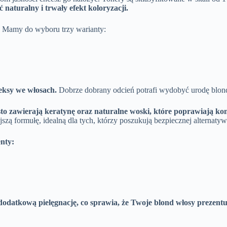
naturalny i trwały efekt koloryzacji.
a. Mamy do wyboru trzy warianty:
leksy we włosach.
Dobrze dobrany odcień potrafi wydobyć urodę blon
sto zawierają keratynę oraz naturalne woski, które poprawiają k
jszą formułę, idealną dla tych, którzy poszukują bezpiecznej alternat
nty:
dodatkową pielęgnację, co sprawia, że Twoje blond włosy prezentu