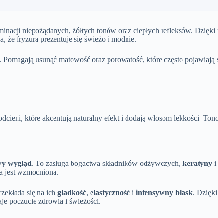
minacji niepożądanych, żółtych tonów oraz ciepłych refleksów. Dzięk
a, że fryzura prezentuje się świeżo i modnie.
. Pomagają usunąć matowość oraz porowatość, które często pojawiają si
dcieni, które akcentują naturalny efekt i dodają włosom lekkości. T
wy wygląd
. To zasługa bogactwa składników odżywczych,
keratyny
i
ra jest wzmocniona.
zekłada się na ich
gładkość
,
elastyczność
i
intensywny blask
. Dzięk
aje poczucie zdrowia i świeżości.