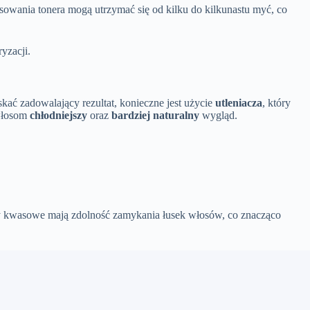
osowania tonera mogą utrzymać się od kilku do kilkunastu myć, co
yzacji.
kać zadowalający rezultat, konieczne jest użycie
utleniacza
, który
 włosom
chłodniejszy
oraz
bardziej naturalny
wygląd.
ry kwasowe mają zdolność zamykania łusek włosów, co znacząco