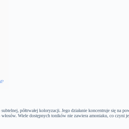
nd?
btelnej, półtrwałej koloryzacji. Jego działanie koncentruje się na p
do włosów. Wiele dostępnych toników nie zawiera amoniaku, co czyni j