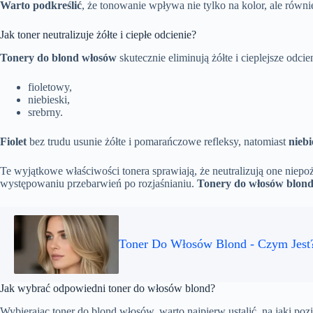
Warto podkreślić
, że tonowanie wpływa nie tylko na kolor, ale równ
Jak toner neutralizuje żółte i ciepłe odcienie?
Tonery do blond włosów
skutecznie eliminują żółte i cieplejsze odci
fioletowy,
niebieski,
srebrny.
Fiolet
bez trudu usunie żółte i pomarańczowe refleksy, natomiast
niebi
Te wyjątkowe właściwości tonera sprawiają, że neutralizują one niepo
występowaniu przebarwień po rozjaśnianiu.
Tonery do włosów blon
Toner Do Włosów Blond - Czym Jest
Jak wybrać odpowiedni toner do włosów blond?
Wybierając toner do blond włosów, warto najpierw ustalić, na jaki poz