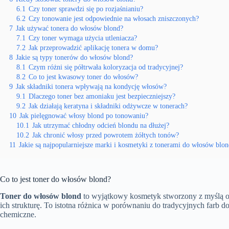
6.1
Czy toner sprawdzi się po rozjaśnianiu?
6.2
Czy tonowanie jest odpowiednie na włosach zniszczonych?
7
Jak używać tonera do włosów blond?
7.1
Czy toner wymaga użycia utleniacza?
7.2
Jak przeprowadzić aplikację tonera w domu?
8
Jakie są typy tonerów do włosów blond?
8.1
Czym różni się półtrwała koloryzacja od tradycyjnej?
8.2
Co to jest kwasowy toner do włosów?
9
Jak składniki tonera wpływają na kondycję włosów?
9.1
Dlaczego toner bez amoniaku jest bezpieczniejszy?
9.2
Jak działają keratyna i składniki odżywcze w tonerach?
10
Jak pielęgnować włosy blond po tonowaniu?
10.1
Jak utrzymać chłodny odcień blondu na dłużej?
10.2
Jak chronić włosy przed powrotem żółtych tonów?
11
Jakie są najpopularniejsze marki i kosmetyki z tonerami do włosów blo
Co to jest toner do włosów blond?
Toner do włosów blond
to wyjątkowy kosmetyk stworzony z myślą o su
ich strukturę. To istotna różnica w porównaniu do tradycyjnych farb 
chemiczne.