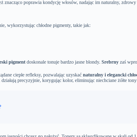
ież znacząco poprawia kondycję włosów, nadając im naturalny, zdrowy
enie, wykorzystując chłodne pigmenty, takie jak:
eski pigment
doskonale tonuje bardzo jasne blondy.
Srebrny
zaś wpro
żądane ciepłe refleksy, pozwalając uzyskać
naturalny i elegancki chł
d
działają precyzyjnie, korygując kolor, eliminując niechciane żółte ton
?
iom jasności chcesz go nałożyć. Tonery są sklasyfikowane w skali od 1