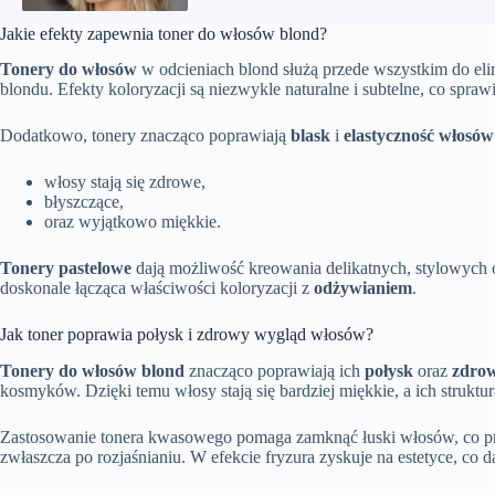
Jakie efekty zapewnia toner do włosów blond?
Tonery do włosów
w odcieniach blond służą przede wszystkim do eli
blondu. Efekty koloryzacji są niezwykle naturalne i subtelne, co sprawi
Dodatkowo, tonery znacząco poprawiają
blask
i
elastyczność włosów
włosy stają się zdrowe,
błyszczące,
oraz wyjątkowo miękkie.
Tonery pastelowe
dają możliwość kreowania delikatnych, stylowych o
doskonale łącząca właściwości koloryzacji z
odżywianiem
.
Jak toner poprawia połysk i zdrowy wygląd włosów?
Tonery do włosów blond
znacząco poprawiają ich
połysk
oraz
zdro
kosmyków. Dzięki temu włosy stają się bardziej miękkie, a ich struktu
Zastosowanie tonera kwasowego pomaga zamknąć łuski włosów, co pr
zwłaszcza po rozjaśnianiu. W efekcie fryzura zyskuje na estetyce, co d