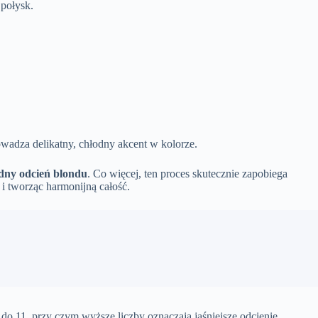
 połysk.
wadza delikatny, chłodny akcent w kolorze.
odny odcień blondu
. Co więcej, ten proces skutecznie zapobiega
y i tworząc harmonijną całość.
 do 11, przy czym wyższe liczby oznaczają jaśniejsze odcienie.