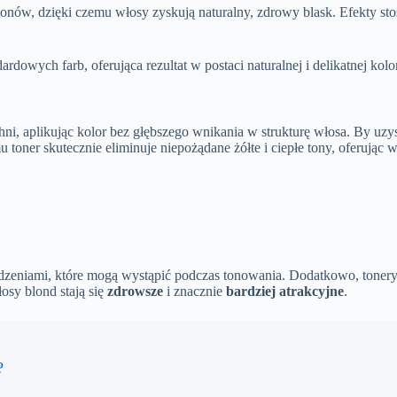
 tonów, dzięki czemu włosy zyskują naturalny, zdrowy blask. Efekty st
dowych farb, oferująca rezultat w postaci naturalnej i delikatnej kolor
i, aplikując kolor bez głębszego wnikania w strukturę włosa. By uzys
 toner skutecznie eliminuje niepożądane żółte i ciepłe tony, oferując
odzeniami, które mogą wystąpić podczas tonowania. Dodatkowo, tone
łosy blond stają się
zdrowsze
i znacznie
bardziej atrakcyjne
.
?