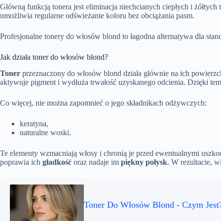
Główną funkcją tonera jest eliminacja niechcianych ciepłych i żółtych
umożliwia regularne odświeżanie koloru bez obciążania pasm.
Profesjonalne tonery do włosów blond to łagodna alternatywa dla standar
Jak działa toner do włosów blond?
Toner
przeznaczony do włosów blond działa głównie na ich powierzchn
aktywuje pigment i wydłuża trwałość uzyskanego odcienia. Dzięki temu
Co więcej, nie można zapomnieć o jego składnikach odżywczych:
keratyna,
naturalne woski.
Te elementy wzmacniają włosy i chronią je przed ewentualnymi uszk
poprawia ich
gładkość
oraz nadaje im
piękny połysk
. W rezultacie, w
Toner Do Włosów Blond - Czym Jest