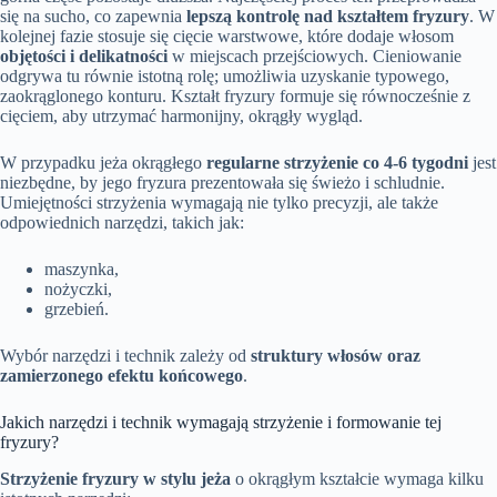
się na sucho, co zapewnia
lepszą kontrolę nad kształtem fryzury
. W
kolejnej fazie stosuje się cięcie warstwowe, które dodaje włosom
objętości i delikatności
w miejscach przejściowych. Cieniowanie
odgrywa tu równie istotną rolę; umożliwia uzyskanie typowego,
zaokrąglonego konturu. Kształt fryzury formuje się równocześnie z
cięciem, aby utrzymać harmonijny, okrągły wygląd.
W przypadku jeża okrągłego
regularne strzyżenie co 4-6 tygodni
jest
niezbędne, by jego fryzura prezentowała się świeżo i schludnie.
Umiejętności strzyżenia wymagają nie tylko precyzji, ale także
odpowiednich narzędzi, takich jak:
maszynka,
nożyczki,
grzebień.
Wybór narzędzi i technik zależy od
struktury włosów oraz
zamierzonego efektu końcowego
.
Jakich narzędzi i technik wymagają strzyżenie i formowanie tej
fryzury?
Strzyżenie fryzury w stylu jeża
o okrągłym kształcie wymaga kilku