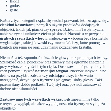
lekkie,
grube,
gęste.
Każda z tych kategorii rządzi się swoimi prawami. Jeśli zmagasz się z
cienkimi kosmykami
, pomyśl o użyciu produktów dodających
objętości, takich jak
pianki
czy
spraye
. Dzięki nim Twoja fryzura
nabierze życia i unikniesz efektu płaskości. Natomiast w przypadku
grubych i szorstkich włosów
, najlepszym wyborem będą kosmetyki
wygładzające, takie jak
woski
czy
mocne lakiery
, które pomogą w
kontroli puszenia się oraz utrzymaniu pożądanego kształtu.
Nie można też zapominać o kształcie głowy oraz proporcjach twarzy.
Szerokość czoła, policzków oraz żuchwy mają ogromne znaczenie
przy wyborze długości i stylu cięcia. Dostosowanie fryzury do tych
cech pomoże uzyskać
harmonijny wygląd
. Niektóre indywidualne
detale, na przykład
zakola
czy
odstające uszy
, także warto
uwzględnić, decydując o fryzurze i pielęgnacji skóry głowy. Taki
przemyślany dobór podkreśli Twój styl oraz pozwoli zatuszować
drobne niedoskonałości.
Zastosowanie tych wszystkich wskazówek
zapewni nie tylko
estetyczny wygląd, ale także wygodę noszenia fryzury w stylu jeża
okrągłego.