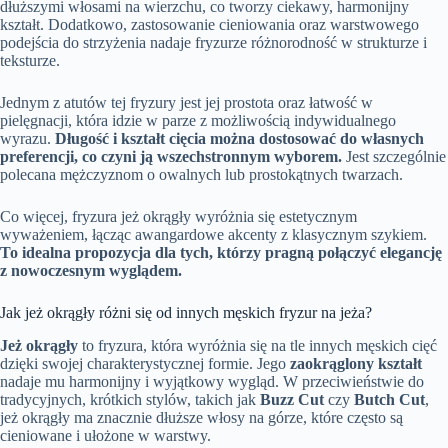
dłuższymi włosami na wierzchu, co tworzy ciekawy, harmonijny
kształt. Dodatkowo, zastosowanie cieniowania oraz warstwowego
podejścia do strzyżenia nadaje fryzurze różnorodność w strukturze i
teksturze.
Jednym z atutów tej fryzury jest jej prostota oraz łatwość w
pielęgnacji, która idzie w parze z możliwością indywidualnego
wyrazu.
Długość i kształt cięcia można dostosować do własnych
preferencji, co czyni ją wszechstronnym wyborem.
Jest szczególnie
polecana mężczyznom o owalnych lub prostokątnych twarzach.
Co więcej, fryzura jeż okrągły wyróżnia się estetycznym
wyważeniem, łącząc awangardowe akcenty z klasycznym szykiem.
To idealna propozycja dla tych, którzy pragną połączyć elegancję
z nowoczesnym wyglądem.
Jak jeż okrągły różni się od innych męskich fryzur na jeża?
Jeż okrągły
to fryzura, która wyróżnia się na tle innych męskich cięć
dzięki swojej charakterystycznej formie. Jego
zaokrąglony kształt
nadaje mu harmonijny i wyjątkowy wygląd. W przeciwieństwie do
tradycyjnych, krótkich stylów, takich jak
Buzz Cut
czy
Butch Cut
,
jeż okrągły ma znacznie dłuższe włosy na górze, które często są
cieniowane i ułożone w warstwy.