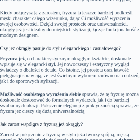
Kiedy połączysz ją z zarostem, fryzura ta jeszcze bardziej podkreśli
męski charakter całego wizerunku, dając Ci możliwość wyrażenia
swojej osobowości. Dzięki swojej prostocie oraz uniwersalności,
okrągły jeż jest idealny do miejskich stylizacji, łącząc funkcjonalność z
modnym designem.
Czy jeż okrągły pasuje do stylu eleganckiego i casualowego?
Fryzura jeż
, o charakterystycznym okrągłym kształcie, doskonale
wpisuje się w elegancki styl. Jej nowoczesny i estetyczny wygląd
świadczy o dbałości o detale. Co istotne, jej prostota oraz łatwość
pielęgnacji sprawiają, że jest świetnym wyborem zarówno na co dzień,
jak i do sportowych stylizacji.
Możliwość osobistego wyrażenia siebie
sprawia, że tę fryzurę można
doskonale dostosować do formalnych wydarzeń, jak i do bardziej
swobodnych okazji. Połączenie elegancji z praktycznością sprawia, że
fryzura jeż cieszy się dużą uniwersalnością.
Jak zarost współgra z fryzurą jeż okrągły?
Zarost
w połączeniu z fryzurą w stylu jeża tworzy spójną, męską