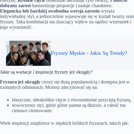
estetykę.
Krótkie cięcie
doskonale akcentuje rysy twarzy, a
dobrze
dobrany zarost
harmonizuje proporcje i nadaje charakteru.
Elegancka lub bardziej swobodna wersja zarostu
wyraża
indywidualny styl, a jednocześnie wpasowuje się w kształt twarzy oraz
fryzurę. Taka kombinacja ma znaczący wpływ na ogólny wizerunek i
jego wyrazistość.
Fryzury Męskie - Jakie Są Trendy?
Jakie są wariacje i inspiracje fryzury jeż okrągły?
Fryzura jeż okrągły
cieszy się dużą popularnością i dostępna jest w
rozmaitych odmianach. Możesz zdecydować się na:
klasyczne, ultrakrótkie cięcie z równomiernie przyciętą fryzurą,
nowoczesny styl, gdzie górne pasma są dłuższe, a całość ma
ciekawe cieniowanie.
Wiele inspiracji znajdziesz w męskich krótkich fryzurach, takich jak: