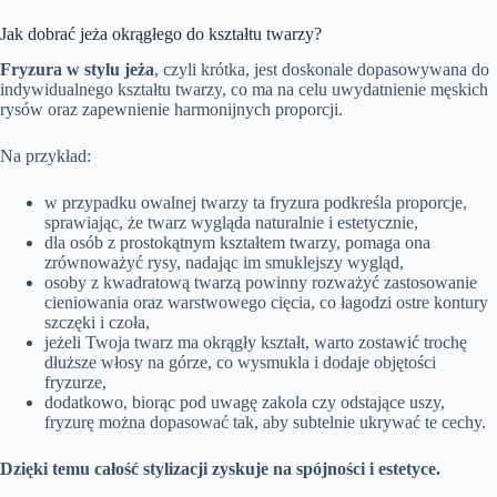
Jak dobrać jeża okrągłego do kształtu twarzy?
Fryzura w stylu jeża
, czyli krótka, jest doskonale dopasowywana do
indywidualnego kształtu twarzy, co ma na celu uwydatnienie męskich
rysów oraz zapewnienie harmonijnych proporcji.
Na przykład:
w przypadku owalnej twarzy ta fryzura podkreśla proporcje,
sprawiając, że twarz wygląda naturalnie i estetycznie,
dla osób z prostokątnym kształtem twarzy, pomaga ona
zrównoważyć rysy, nadając im smuklejszy wygląd,
osoby z kwadratową twarzą powinny rozważyć zastosowanie
cieniowania oraz warstwowego cięcia, co łagodzi ostre kontury
szczęki i czoła,
jeżeli Twoja twarz ma okrągły kształt, warto zostawić trochę
dłuższe włosy na górze, co wysmukla i dodaje objętości
fryzurze,
dodatkowo, biorąc pod uwagę zakola czy odstające uszy,
fryzurę można dopasować tak, aby subtelnie ukrywać te cechy.
Dzięki temu całość stylizacji zyskuje na spójności i estetyce.