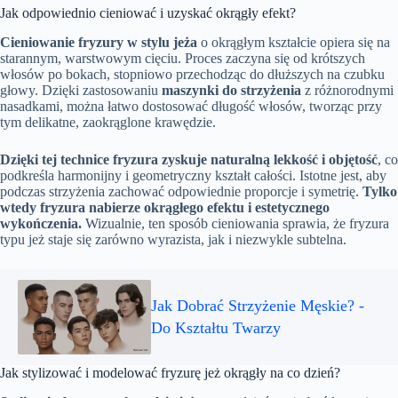
Jak odpowiednio cieniować i uzyskać okrągły efekt?
Cieniowanie fryzury w stylu jeża
o okrągłym kształcie opiera się na
starannym, warstwowym cięciu. Proces zaczyna się od krótszych
włosów po bokach, stopniowo przechodząc do dłuższych na czubku
głowy. Dzięki zastosowaniu
maszynki do strzyżenia
z różnorodnymi
nasadkami, można łatwo dostosować długość włosów, tworząc przy
tym delikatne, zaokrąglone krawędzie.
Dzięki tej technice fryzura zyskuje naturalną lekkość i objętość
, co
podkreśla harmonijny i geometryczny kształt całości. Istotne jest, aby
podczas strzyżenia zachować odpowiednie proporcje i symetrię.
Tylko
wtedy fryzura nabierze okrągłego efektu i estetycznego
wykończenia.
Wizualnie, ten sposób cieniowania sprawia, że fryzura
typu jeż staje się zarówno wyrazista, jak i niezwykle subtelna.
Jak Dobrać Strzyżenie Męskie? -
Do Kształtu Twarzy
Jak stylizować i modelować fryzurę jeż okrągły na co dzień?