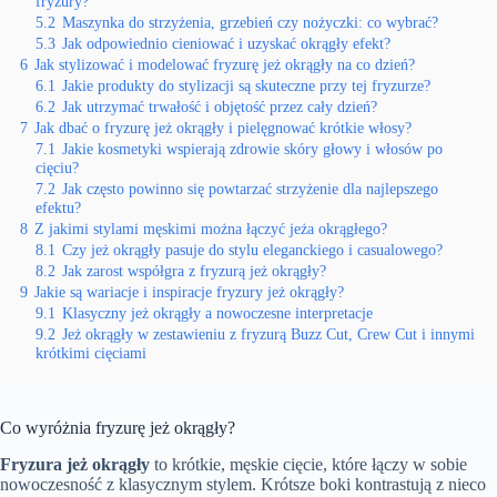
fryzury?
5.2
Maszynka do strzyżenia, grzebień czy nożyczki: co wybrać?
5.3
Jak odpowiednio cieniować i uzyskać okrągły efekt?
6
Jak stylizować i modelować fryzurę jeż okrągły na co dzień?
6.1
Jakie produkty do stylizacji są skuteczne przy tej fryzurze?
6.2
Jak utrzymać trwałość i objętość przez cały dzień?
7
Jak dbać o fryzurę jeż okrągły i pielęgnować krótkie włosy?
7.1
Jakie kosmetyki wspierają zdrowie skóry głowy i włosów po
cięciu?
7.2
Jak często powinno się powtarzać strzyżenie dla najlepszego
efektu?
8
Z jakimi stylami męskimi można łączyć jeża okrągłego?
8.1
Czy jeż okrągły pasuje do stylu eleganckiego i casualowego?
8.2
Jak zarost współgra z fryzurą jeż okrągły?
9
Jakie są wariacje i inspiracje fryzury jeż okrągły?
9.1
Klasyczny jeż okrągły a nowoczesne interpretacje
9.2
Jeż okrągły w zestawieniu z fryzurą Buzz Cut, Crew Cut i innymi
krótkimi cięciami
Co wyróżnia fryzurę jeż okrągły?
Fryzura jeż okrągły
to krótkie, męskie cięcie, które łączy w sobie
nowoczesność z klasycznym stylem. Krótsze boki kontrastują z nieco