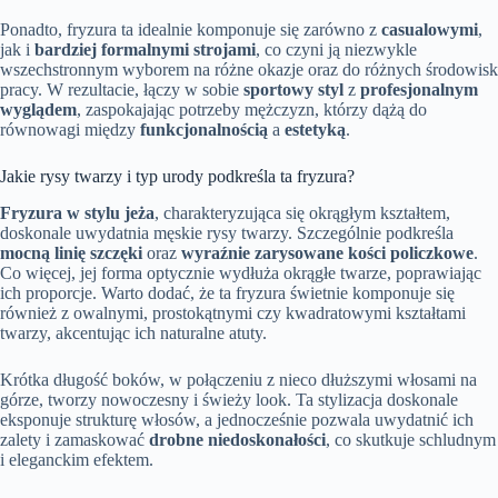
Ponadto, fryzura ta idealnie komponuje się zarówno z
casualowymi
,
jak i
bardziej formalnymi strojami
, co czyni ją niezwykle
wszechstronnym wyborem na różne okazje oraz do różnych środowisk
pracy. W rezultacie, łączy w sobie
sportowy styl
z
profesjonalnym
wyglądem
, zaspokajając potrzeby mężczyzn, którzy dążą do
równowagi między
funkcjonalnością
a
estetyką
.
Jakie rysy twarzy i typ urody podkreśla ta fryzura?
Fryzura w stylu jeża
, charakteryzująca się okrągłym kształtem,
doskonale uwydatnia męskie rysy twarzy. Szczególnie podkreśla
mocną linię szczęki
oraz
wyraźnie zarysowane kości policzkowe
.
Co więcej, jej forma optycznie wydłuża okrągłe twarze, poprawiając
ich proporcje. Warto dodać, że ta fryzura świetnie komponuje się
również z owalnymi, prostokątnymi czy kwadratowymi kształtami
twarzy, akcentując ich naturalne atuty.
Krótka długość boków, w połączeniu z nieco dłuższymi włosami na
górze, tworzy nowoczesny i świeży look. Ta stylizacja doskonale
eksponuje strukturę włosów, a jednocześnie pozwala uwydatnić ich
zalety i zamaskować
drobne niedoskonałości
, co skutkuje schludnym
i eleganckim efektem.