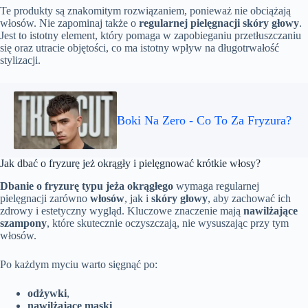
Te produkty są znakomitym rozwiązaniem, ponieważ nie obciążają
włosów. Nie zapominaj także o
regularnej pielęgnacji skóry głowy
.
Jest to istotny element, który pomaga w zapobieganiu przetłuszczaniu
się oraz utracie objętości, co ma istotny wpływ na długotrwałość
stylizacji.
Boki Na Zero - Co To Za Fryzura?
Jak dbać o fryzurę jeż okrągły i pielęgnować krótkie włosy?
Dbanie o fryzurę typu jeża okrągłego
wymaga regularnej
pielęgnacji zarówno
włosów
, jak i
skóry głowy
, aby zachować ich
zdrowy i estetyczny wygląd. Kluczowe znaczenie mają
nawilżające
szampony
, które skutecznie oczyszczają, nie wysuszając przy tym
włosów.
Po każdym myciu warto sięgnąć po:
odżywki
,
nawilżające maski
,