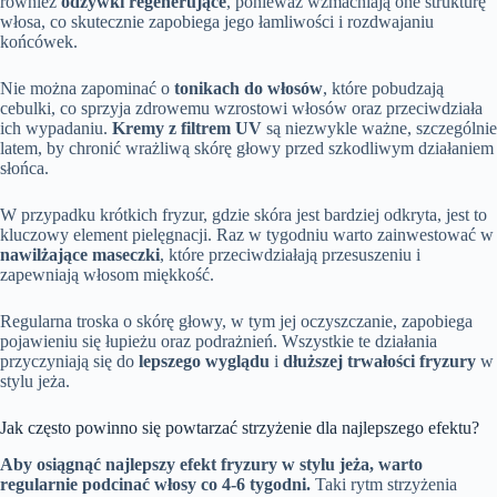
również
odżywki regenerujące
, ponieważ wzmacniają one strukturę
włosa, co skutecznie zapobiega jego łamliwości i rozdwajaniu
końcówek.
Nie można zapominać o
tonikach do włosów
, które pobudzają
cebulki, co sprzyja zdrowemu wzrostowi włosów oraz przeciwdziała
ich wypadaniu.
Kremy z filtrem UV
są niezwykle ważne, szczególnie
latem, by chronić wrażliwą skórę głowy przed szkodliwym działaniem
słońca.
W przypadku krótkich fryzur, gdzie skóra jest bardziej odkryta, jest to
kluczowy element pielęgnacji. Raz w tygodniu warto zainwestować w
nawilżające maseczki
, które przeciwdziałają przesuszeniu i
zapewniają włosom miękkość.
Regularna troska o skórę głowy, w tym jej oczyszczanie, zapobiega
pojawieniu się łupieżu oraz podrażnień. Wszystkie te działania
przyczyniają się do
lepszego wyglądu
i
dłuższej trwałości fryzury
w
stylu jeża.
Jak często powinno się powtarzać strzyżenie dla najlepszego efektu?
Aby osiągnąć najlepszy efekt fryzury w stylu jeża, warto
regularnie podcinać włosy co 4-6 tygodni.
Taki rytm strzyżenia