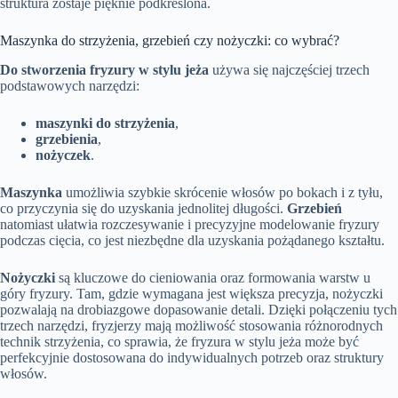
struktura zostaje pięknie podkreślona.
Maszynka do strzyżenia, grzebień czy nożyczki: co wybrać?
Do stworzenia fryzury w stylu jeża
używa się najczęściej trzech
podstawowych narzędzi:
maszynki do strzyżenia
,
grzebienia
,
nożyczek
.
Maszynka
umożliwia szybkie skrócenie włosów po bokach i z tyłu,
co przyczynia się do uzyskania jednolitej długości.
Grzebień
natomiast ułatwia rozczesywanie i precyzyjne modelowanie fryzury
podczas cięcia, co jest niezbędne dla uzyskania pożądanego kształtu.
Nożyczki
są kluczowe do cieniowania oraz formowania warstw u
góry fryzury. Tam, gdzie wymagana jest większa precyzja, nożyczki
pozwalają na drobiazgowe dopasowanie detali. Dzięki połączeniu tych
trzech narzędzi, fryzjerzy mają możliwość stosowania różnorodnych
technik strzyżenia, co sprawia, że fryzura w stylu jeża może być
perfekcyjnie dostosowana do indywidualnych potrzeb oraz struktury
włosów.