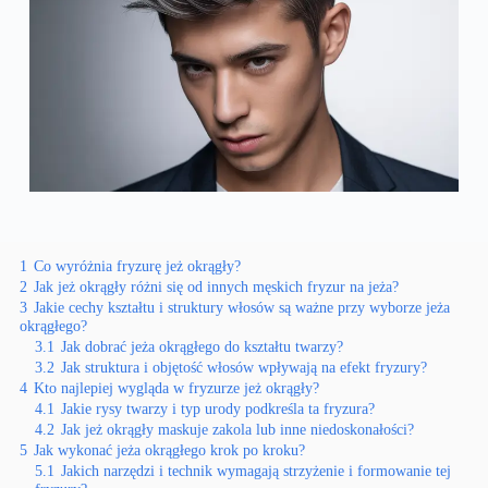
1
Co wyróżnia fryzurę jeż okrągły?
2
Jak jeż okrągły różni się od innych męskich fryzur na jeża?
3
Jakie cechy kształtu i struktury włosów są ważne przy wyborze jeża
okrągłego?
3.1
Jak dobrać jeża okrągłego do kształtu twarzy?
3.2
Jak struktura i objętość włosów wpływają na efekt fryzury?
4
Kto najlepiej wygląda w fryzurze jeż okrągły?
4.1
Jakie rysy twarzy i typ urody podkreśla ta fryzura?
4.2
Jak jeż okrągły maskuje zakola lub inne niedoskonałości?
5
Jak wykonać jeża okrągłego krok po kroku?
5.1
Jakich narzędzi i technik wymagają strzyżenie i formowanie tej