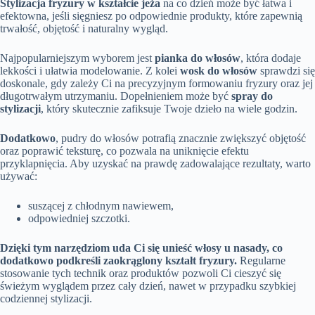
Stylizacja fryzury w kształcie jeża
na co dzień może być łatwa i
efektowna, jeśli sięgniesz po odpowiednie produkty, które zapewnią
trwałość, objętość i naturalny wygląd.
Najpopularniejszym wyborem jest
pianka do włosów
, która dodaje
lekkości i ułatwia modelowanie. Z kolei
wosk do włosów
sprawdzi się
doskonale, gdy zależy Ci na precyzyjnym formowaniu fryzury oraz jej
długotrwałym utrzymaniu. Dopełnieniem może być
spray do
stylizacji
, który skutecznie zafiksuje Twoje dzieło na wiele godzin.
Dodatkowo
, pudry do włosów potrafią znacznie zwiększyć objętość
oraz poprawić teksturę, co pozwala na uniknięcie efektu
przyklapnięcia. Aby uzyskać na prawdę zadowalające rezultaty, warto
używać:
suszącej z chłodnym nawiewem,
odpowiedniej szczotki.
Dzięki tym narzędziom uda Ci się unieść włosy u nasady, co
dodatkowo podkreśli zaokrąglony kształt fryzury.
Regularne
stosowanie tych technik oraz produktów pozwoli Ci cieszyć się
świeżym wyglądem przez cały dzień, nawet w przypadku szybkiej
codziennej stylizacji.