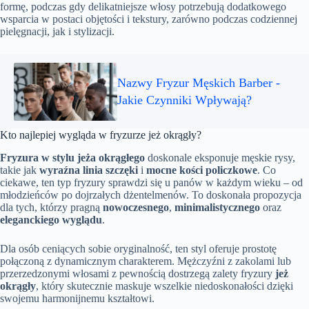
formę, podczas gdy delikatniejsze włosy potrzebują dodatkowego
wsparcia w postaci objętości i tekstury, zarówno podczas codziennej
pielęgnacji, jak i stylizacji.
Nazwy Fryzur Męskich Barber -
Jakie Czynniki Wpływają?
Kto najlepiej wygląda w fryzurze jeż okrągły?
Fryzura w stylu jeża okrągłego
doskonale eksponuje męskie rysy,
takie jak
wyraźna linia szczęki
i
mocne kości policzkowe
. Co
ciekawe, ten typ fryzury sprawdzi się u panów w każdym wieku – od
młodzieńców po dojrzałych dżentelmenów. To doskonała propozycja
dla tych, którzy pragną
nowoczesnego
,
minimalistycznego
oraz
eleganckiego wyglądu
.
Dla osób ceniących sobie oryginalność, ten styl oferuje prostotę
połączoną z dynamicznym charakterem. Mężczyźni z zakolami lub
przerzedzonymi włosami z pewnością dostrzegą zalety fryzury
jeż
okrągły
, który skutecznie maskuje wszelkie niedoskonałości dzięki
swojemu harmonijnemu kształtowi.