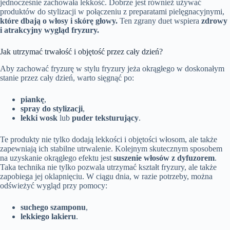
jednocześnie zachowała lekkość. Dobrze jest również używać
produktów do stylizacji w połączeniu z preparatami pielęgnacyjnymi,
które dbają o włosy i skórę głowy.
Ten zgrany duet wspiera
zdrowy
i atrakcyjny wygląd fryzury.
Jak utrzymać trwałość i objętość przez cały dzień?
Aby zachować fryzurę w stylu fryzury jeża okrągłego w doskonałym
stanie przez cały dzień, warto sięgnąć po:
piankę
,
spray do stylizacji
,
lekki wosk
lub
puder teksturujący
.
Te produkty nie tylko dodają lekkości i objętości włosom, ale także
zapewniają ich stabilne utrwalenie. Kolejnym skutecznym sposobem
na uzyskanie okrągłego efektu jest
suszenie włosów z dyfuzorem
.
Taka technika nie tylko pozwala utrzymać kształt fryzury, ale także
zapobiega jej oklapnięciu. W ciągu dnia, w razie potrzeby, można
odświeżyć wygląd przy pomocy:
suchego szamponu
,
lekkiego lakieru
.