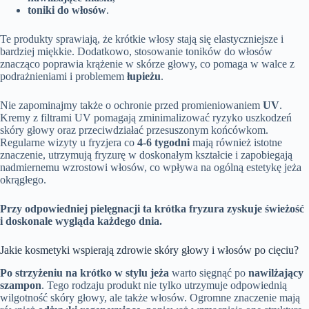
toniki do włosów
.
Te produkty sprawiają, że krótkie włosy stają się elastyczniejsze i
bardziej miękkie. Dodatkowo, stosowanie toników do włosów
znacząco poprawia krążenie w skórze głowy, co pomaga w walce z
podrażnieniami i problemem
łupieżu
.
Nie zapominajmy także o ochronie przed promieniowaniem
UV
.
Kremy z filtrami UV pomagają zminimalizować ryzyko uszkodzeń
skóry głowy oraz przeciwdziałać przesuszonym końcówkom.
Regularne wizyty u fryzjera co
4-6 tygodni
mają również istotne
znaczenie, utrzymują fryzurę w doskonałym kształcie i zapobiegają
nadmiernemu wzrostowi włosów, co wpływa na ogólną estetykę jeża
okrągłego.
Przy odpowiedniej pielęgnacji ta krótka fryzura zyskuje świeżość
i doskonale wygląda każdego dnia.
Jakie kosmetyki wspierają zdrowie skóry głowy i włosów po cięciu?
Po strzyżeniu na krótko w stylu jeża
warto sięgnąć po
nawilżający
szampon
. Tego rodzaju produkt nie tylko utrzymuje odpowiednią
wilgotność skóry głowy, ale także włosów. Ogromne znaczenie mają