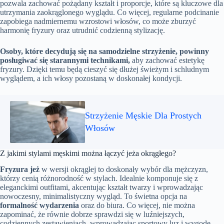
pozwala zachować pożądany kształt i proporcje, które są kluczowe dla
utrzymania zaokrąglonego wyglądu. Co więcej, regularne podcinanie
zapobiega nadmiernemu wzrostowi włosów, co może zburzyć
harmonię fryzury oraz utrudnić codzienną stylizację.
Osoby, które decydują się na samodzielne strzyżenie, powinny
posługiwać się starannymi technikami,
aby zachować estetykę
fryzury. Dzięki temu będą cieszyć się dłużej świeżym i schludnym
wyglądem, a ich włosy pozostaną w doskonałej kondycji.
Strzyżenie Męskie Dla Prostych
Włosów
Z jakimi stylami męskimi można łączyć jeża okrągłego?
Fryzura jeż
w wersji okrągłej to doskonały wybór dla mężczyzn,
którzy cenią różnorodność w stylach. Idealnie komponuje się z
eleganckimi outfitami, akcentując kształt twarzy i wprowadzając
nowoczesny, minimalistyczny wygląd. To świetna opcja na
formalność wydarzenia
oraz do biura. Co więcej, nie można
zapominać, że równie dobrze sprawdzi się w luźniejszych,
codziennych zestawieniach, wprowadzając sportowy luz i wygodę.