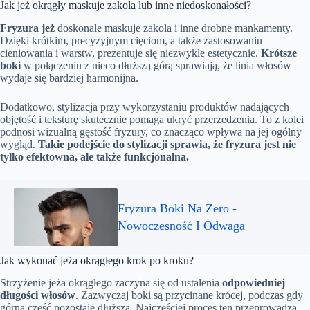
Jak jeż okrągły maskuje zakola lub inne niedoskonałości?
Fryzura jeż
doskonale maskuje zakola i inne drobne mankamenty.
Dzięki krótkim, precyzyjnym cięciom, a także zastosowaniu
cieniowania i warstw, prezentuje się niezwykle estetycznie.
Krótsze
boki
w połączeniu z nieco dłuższą górą sprawiają, że linia włosów
wydaje się bardziej harmonijna.
Dodatkowo, stylizacja przy wykorzystaniu produktów nadających
objętość i teksturę skutecznie pomaga ukryć przerzedzenia. To z kolei
podnosi wizualną gęstość fryzury, co znacząco wpływa na jej ogólny
wygląd.
Takie podejście do stylizacji sprawia, że fryzura jest nie
tylko efektowna, ale także funkcjonalna.
Fryzura Boki Na Zero -
Nowoczesność I Odwaga
Jak wykonać jeża okrągłego krok po kroku?
Strzyżenie jeża okrągłego zaczyna się od ustalenia
odpowiedniej
długości włosów
. Zazwyczaj boki są przycinane krócej, podczas gdy
górna część pozostaje dłuższa. Najczęściej proces ten przeprowadza