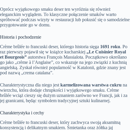
Oprócz wyjątkowego smaku deser ten wyróżnia się również
eleganckim wyglądem. To klasyczne połączenie smaków warto
spróbować podczas wizyty w restauracji lub pokusić się o samodzielne
przygotowanie go w domu.
Historia i pochodzenie
Crème brûlée to francuski deser, którego historia sięga
1691 roku
. Po
raz pierwszy pojawił się w książce kucharskiej
„Le Cuisinier Royal
et Bourgeois”
autorstwa François Massialota. Początkowo określano
go jako „crème à l’Anglaise”, co wskazuje na jego związki z kuchnią
angielską. Zyskał również popularność w Katalonii, gdzie znany jest
pod nazwą „crema catalana”.
Charakterystyczna dla niego jest
karmelizowana warstwa cukru
na
wierzchu, która dodaje chrupkości i wyjątkowego smaku. Crème
brûlée wciąż cieszy się dużym uznaniem zarówno we Francji, jak i za
jej granicami, będąc symbolem tradycyjnej sztuki kulinarnej.
Charakterystyka i cechy
Crème brûlée to francuski deser, który zachwyca swoją aksamitną
konsystencją i delikatnym smakiem. Śmietanka oraz żółtka jaj