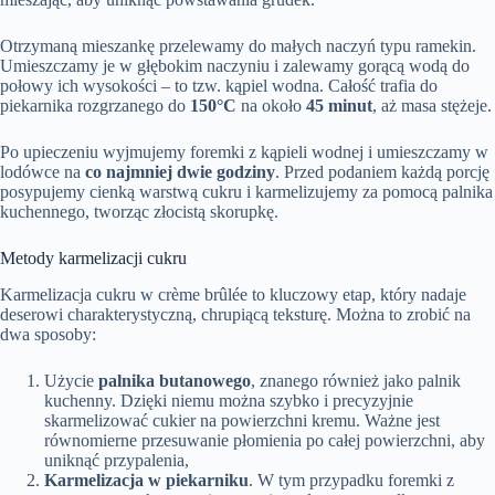
Otrzymaną mieszankę przelewamy do małych naczyń typu ramekin.
Umieszczamy je w głębokim naczyniu i zalewamy gorącą wodą do
połowy ich wysokości – to tzw. kąpiel wodna. Całość trafia do
piekarnika rozgrzanego do
150°C
na około
45 minut
, aż masa stężeje.
Po upieczeniu wyjmujemy foremki z kąpieli wodnej i umieszczamy w
lodówce na
co najmniej dwie godziny
. Przed podaniem każdą porcję
posypujemy cienką warstwą cukru i karmelizujemy za pomocą palnika
kuchennego, tworząc złocistą skorupkę.
Metody karmelizacji cukru
Karmelizacja cukru w crème brûlée to kluczowy etap, który nadaje
deserowi charakterystyczną, chrupiącą teksturę. Można to zrobić na
dwa sposoby:
Użycie
palnika butanowego
, znanego również jako palnik
kuchenny. Dzięki niemu można szybko i precyzyjnie
skarmelizować cukier na powierzchni kremu. Ważne jest
równomierne przesuwanie płomienia po całej powierzchni, aby
uniknąć przypalenia,
Karmelizacja w piekarniku
. W tym przypadku foremki z