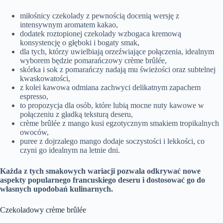
miłośnicy czekolady z pewnością docenią wersję z
intensywnym aromatem kakao,
dodatek roztopionej czekolady wzbogaca kremową
konsystencję o głęboki i bogaty smak,
dla tych, którzy uwielbiają orzeźwiające połączenia, idealnym
wyborem będzie pomarańczowy crème brûlée,
skórka i sok z pomarańczy nadają mu świeżości oraz subtelnej
kwaskowatości,
z kolei kawowa odmiana zachwyci delikatnym zapachem
espresso,
to propozycja dla osób, które lubią mocne nuty kawowe w
połączeniu z gładką teksturą deseru,
crème brûlée z mango kusi egzotycznym smakiem tropikalnych
owoców,
puree z dojrzałego mango dodaje soczystości i lekkości, co
czyni go idealnym na letnie dni.
Każda z tych smakowych wariacji pozwala odkrywać nowe
aspekty popularnego francuskiego deseru i dostosować go do
własnych upodobań kulinarnych.
Czekoladowy crème brûlée