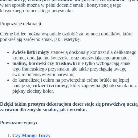
w ten sposób można w pełni docenić smak i konsystencję tego
klasycznego francuskiego przysmaku.
Propozycje dekoracji
Crème brûlée można wspaniale ozdobić za pomocą dodatków, które
podkreślają zarówno smak, jak i estetykę:
świeże listki mięty
stanowią doskonały kontrast dla delikatnego
kremu, dodając mu świeżości oraz orzeźwiającego aromatu,
maliny, borówki czy truskawki
nie tylko wzbogacają smak
tego francuskiego przysmaku, ale także przyciągają uwagę
swoimi intensywnymi barwami,
do karmelizacji cukru na powierzchni crème brûlée najlepiej
nadaje się
cukier trzcinowy
, który zapewnia głęboki smak oraz
piękny złocisty kolor.
Dzięki takim prostym dekoracjom deser staje się prawdziwą ucztą
zarówno dla zmysłu smaku, jak i wzroku.
Powiązane wpisy:
Czy Mango Tuczy