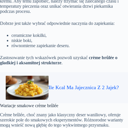
kremu. Aby temu zapobiec, należy trzymać się zalecanego czasu i
temperatury pieczenia oraz unikać otwierania drzwi piekarnika
podczas procesu.
Dobrze jest także wybrać odpowiednie naczynia do zapiekania:
ceramiczne kokilki,
niskie boki,
równomierne zapiekanie deseru.
Zastosowanie tych wskazówek pozwoli uzyskać
crème brûlée o
gładkiej i aksamitnej strukturze
.
Ile Kcal Ma Jajecznica Z 2 Jajek?
Wariacje smakowe crème brûlée
Crème brûlée, choć znany jako klasyczny deser waniliowy, oferuje
szerokie pole do smakowych eksperymentów. Różnorodne warianty
mogą wnieść nową głębię do tego wykwintnego przysmaku.