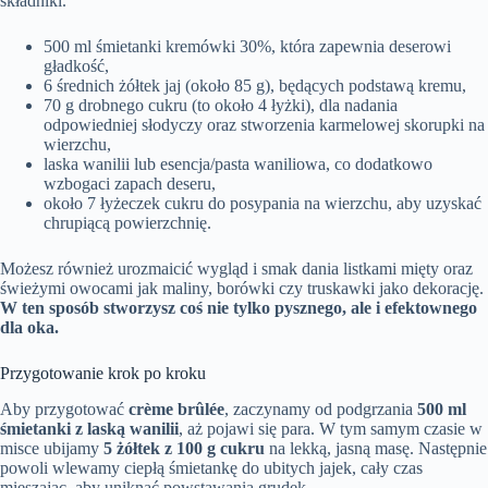
składniki.
500 ml śmietanki kremówki 30%, która zapewnia deserowi
gładkość,
6 średnich żółtek jaj (około 85 g), będących podstawą kremu,
70 g drobnego cukru (to około 4 łyżki), dla nadania
odpowiedniej słodyczy oraz stworzenia karmelowej skorupki na
wierzchu,
laska wanilii lub esencja/pasta waniliowa, co dodatkowo
wzbogaci zapach deseru,
około 7 łyżeczek cukru do posypania na wierzchu, aby uzyskać
chrupiącą powierzchnię.
Możesz również urozmaicić wygląd i smak dania listkami mięty oraz
świeżymi owocami jak maliny, borówki czy truskawki jako dekorację.
W ten sposób stworzysz coś nie tylko pysznego, ale i efektownego
dla oka.
Przygotowanie krok po kroku
Aby przygotować
crème brûlée
, zaczynamy od podgrzania
500 ml
śmietanki z laską wanilii
, aż pojawi się para. W tym samym czasie w
misce ubijamy
5 żółtek z 100 g cukru
na lekką, jasną masę. Następnie
powoli wlewamy ciepłą śmietankę do ubitych jajek, cały czas
mieszając, aby uniknąć powstawania grudek.