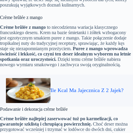
poszukują wyjątkowych doznań kulinarnych.
Crème brûlée z mango
Crème brûlée z mango
to niecodzienna wariacja klasycznego
francuskiego deseru. Krem na bazie śmietanki i żółtek wzbogacony
jest egzotycznym smakiem puree z mango. Takie połączenie dodaje
tropikalnej nuty do tradycyjnej receptury, sprawiając, że każdy kęs
staje się niezapomnianym przeżyciem.
Puree z mango wprowadza
świeżość i lekkość, co czyni ten deser idealnym wyborem na letnie
spotkania oraz uroczystości.
Dzięki temu crème brûlée nabiera
nowego wymiaru smakowego i zachwyca swoją oryginalnością.
Ile Kcal Ma Jajecznica Z 2 Jajek?
Podawanie i dekoracja crème brûlée
Crème brûlée najlepiej zaserwować tuż po karmelizacji, co
gwarantuje szklistą i chrupiącą powierzchnię.
Choć deser można
przygotować wcześniej i trzymać w lodówce do dwóch dni, cukier