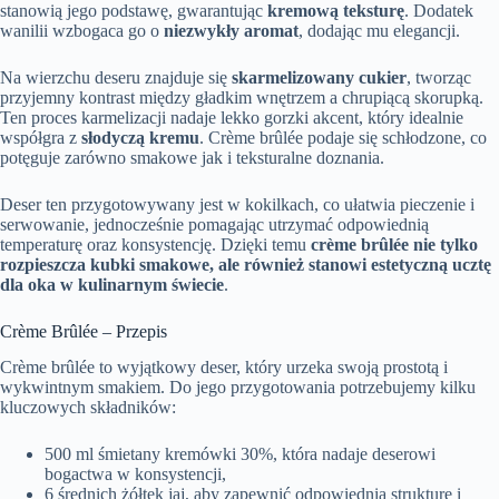
stanowią jego podstawę, gwarantując
kremową teksturę
. Dodatek
wanilii wzbogaca go o
niezwykły aromat
, dodając mu elegancji.
Na wierzchu deseru znajduje się
skarmelizowany cukier
, tworząc
przyjemny kontrast między gładkim wnętrzem a chrupiącą skorupką.
Ten proces karmelizacji nadaje lekko gorzki akcent, który idealnie
współgra z
słodyczą kremu
. Crème brûlée podaje się schłodzone, co
potęguje zarówno smakowe jak i teksturalne doznania.
Deser ten przygotowywany jest w kokilkach, co ułatwia pieczenie i
serwowanie, jednocześnie pomagając utrzymać odpowiednią
temperaturę oraz konsystencję. Dzięki temu
crème brûlée nie tylko
rozpieszcza kubki smakowe, ale również stanowi estetyczną ucztę
dla oka w kulinarnym świecie
.
Crème Brûlée – Przepis
Crème brûlée to wyjątkowy deser, który urzeka swoją prostotą i
wykwintnym smakiem. Do jego przygotowania potrzebujemy kilku
kluczowych składników:
500 ml śmietany kremówki 30%, która nadaje deserowi
bogactwa w konsystencji,
6 średnich żółtek jaj, aby zapewnić odpowiednią strukturę i