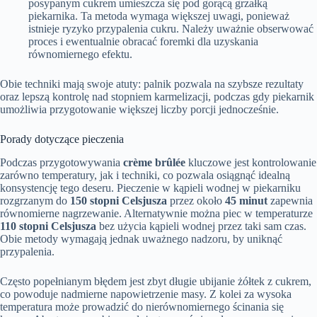
posypanym cukrem umieszcza się pod gorącą grzałką
piekarnika. Ta metoda wymaga większej uwagi, ponieważ
istnieje ryzyko przypalenia cukru. Należy uważnie obserwować
proces i ewentualnie obracać foremki dla uzyskania
równomiernego efektu.
Obie techniki mają swoje atuty: palnik pozwala na szybsze rezultaty
oraz lepszą kontrolę nad stopniem karmelizacji, podczas gdy piekarnik
umożliwia przygotowanie większej liczby porcji jednocześnie.
Porady dotyczące pieczenia
Podczas przygotowywania
crème brûlée
kluczowe jest kontrolowanie
zarówno temperatury, jak i techniki, co pozwala osiągnąć idealną
konsystencję tego deseru. Pieczenie w kąpieli wodnej w piekarniku
rozgrzanym do
150 stopni Celsjusza
przez około
45 minut
zapewnia
równomierne nagrzewanie. Alternatywnie można piec w temperaturze
110 stopni Celsjusza
bez użycia kąpieli wodnej przez taki sam czas.
Obie metody wymagają jednak uważnego nadzoru, by uniknąć
przypalenia.
Często popełnianym błędem jest zbyt długie ubijanie żółtek z cukrem,
co powoduje nadmierne napowietrzenie masy. Z kolei za wysoka
temperatura może prowadzić do nierównomiernego ścinania się