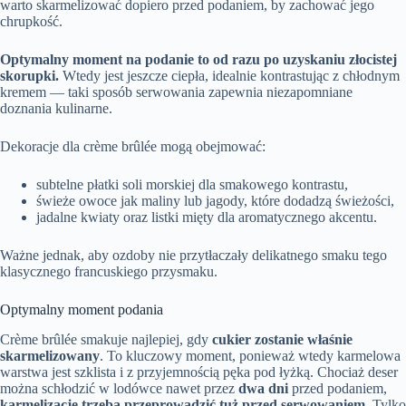
warto skarmelizować dopiero przed podaniem, by zachować jego
chrupkość.
Optymalny moment na podanie to od razu po uzyskaniu złocistej
skorupki.
Wtedy jest jeszcze ciepła, idealnie kontrastując z chłodnym
kremem — taki sposób serwowania zapewnia niezapomniane
doznania kulinarne.
Dekoracje dla crème brûlée mogą obejmować:
subtelne płatki soli morskiej dla smakowego kontrastu,
świeże owoce jak maliny lub jagody, które dodadzą świeżości,
jadalne kwiaty oraz listki mięty dla aromatycznego akcentu.
Ważne jednak, aby ozdoby nie przytłaczały delikatnego smaku tego
klasycznego francuskiego przysmaku.
Optymalny moment podania
Crème brûlée smakuje najlepiej, gdy
cukier zostanie właśnie
skarmelizowany
. To kluczowy moment, ponieważ wtedy karmelowa
warstwa jest szklista i z przyjemnością pęka pod łyżką. Chociaż deser
można schłodzić w lodówce nawet przez
dwa dni
przed podaniem,
karmelizację trzeba przeprowadzić tuż przed serwowaniem
. Tylko