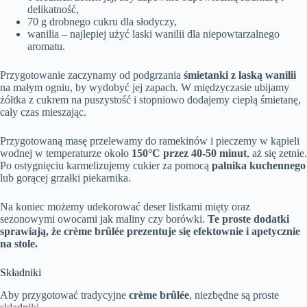
delikatność,
70 g drobnego cukru dla słodyczy,
wanilia – najlepiej użyć laski wanilii dla niepowtarzalnego
aromatu.
Przygotowanie zaczynamy od podgrzania
śmietanki z laską wanilii
na małym ogniu, by wydobyć jej zapach. W międzyczasie ubijamy
żółtka z cukrem na puszystość i stopniowo dodajemy ciepłą śmietanę,
cały czas mieszając.
Przygotowaną masę przelewamy do ramekinów i pieczemy w kąpieli
wodnej w temperaturze około
150°C przez 40-50 minut
, aż się zetnie.
Po ostygnięciu karmelizujemy cukier za pomocą
palnika kuchennego
lub gorącej grzałki piekarnika.
Na koniec możemy udekorować deser listkami mięty oraz
sezonowymi owocami jak maliny czy borówki.
Te proste dodatki
sprawiają, że crème brûlée prezentuje się efektownie i apetycznie
na stole.
Składniki
Aby przygotować tradycyjne
crème brûlée
, niezbędne są proste