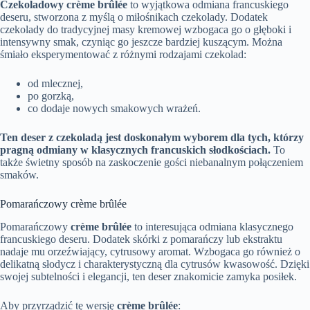
Czekoladowy crème brûlée
to wyjątkowa odmiana francuskiego
deseru, stworzona z myślą o miłośnikach czekolady. Dodatek
czekolady do tradycyjnej masy kremowej wzbogaca go o głęboki i
intensywny smak, czyniąc go jeszcze bardziej kuszącym. Można
śmiało eksperymentować z różnymi rodzajami czekolad:
od mlecznej,
po gorzką,
co dodaje nowych smakowych wrażeń.
Ten deser z czekoladą jest doskonałym wyborem dla tych, którzy
pragną odmiany w klasycznych francuskich słodkościach.
To
także świetny sposób na zaskoczenie gości niebanalnym połączeniem
smaków.
Pomarańczowy crème brûlée
Pomarańczowy
crème brûlée
to interesująca odmiana klasycznego
francuskiego deseru. Dodatek skórki z pomarańczy lub ekstraktu
nadaje mu orzeźwiający, cytrusowy aromat. Wzbogaca go również o
delikatną słodycz i charakterystyczną dla cytrusów kwasowość. Dzięki
swojej subtelności i elegancji, ten deser znakomicie zamyka posiłek.
Aby przyrządzić tę wersję
crème brûlée
: