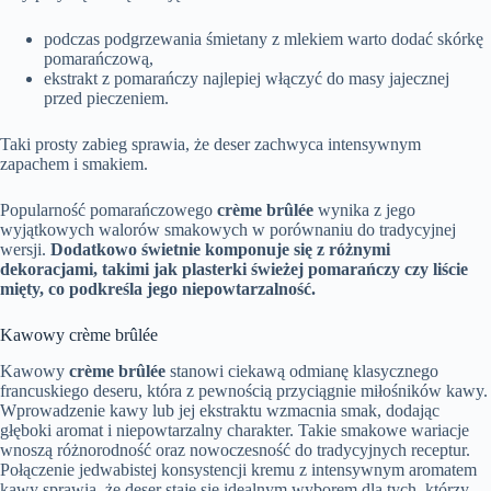
podczas podgrzewania śmietany z mlekiem warto dodać skórkę
pomarańczową,
ekstrakt z pomarańczy najlepiej włączyć do masy jajecznej
przed pieczeniem.
Taki prosty zabieg sprawia, że deser zachwyca intensywnym
zapachem i smakiem.
Popularność pomarańczowego
crème brûlée
wynika z jego
wyjątkowych walorów smakowych w porównaniu do tradycyjnej
wersji.
Dodatkowo świetnie komponuje się z różnymi
dekoracjami, takimi jak plasterki świeżej pomarańczy czy liście
mięty, co podkreśla jego niepowtarzalność.
Kawowy crème brûlée
Kawowy
crème brûlée
stanowi ciekawą odmianę klasycznego
francuskiego deseru, która z pewnością przyciągnie miłośników kawy.
Wprowadzenie kawy lub jej ekstraktu wzmacnia smak, dodając
głęboki aromat i niepowtarzalny charakter. Takie smakowe wariacje
wnoszą różnorodność oraz nowoczesność do tradycyjnych receptur.
Połączenie jedwabistej konsystencji kremu z intensywnym aromatem
kawy sprawia, że deser staje się idealnym wyborem dla tych, którzy