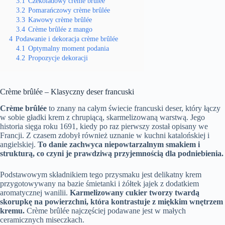
3.1
Czekoladowy crème brûlée
3.2
Pomarańczowy crème brûlée
3.3
Kawowy crème brûlée
3.4
Crème brûlée z mango
4
Podawanie i dekoracja crème brûlée
4.1
Optymalny moment podania
4.2
Propozycje dekoracji
Crème brûlée – Klasyczny deser francuski
Crème brûlée
to znany na całym świecie francuski deser, który łączy
w sobie gładki krem z chrupiącą, skarmelizowaną warstwą. Jego
historia sięga roku 1691, kiedy po raz pierwszy został opisany we
Francji. Z czasem zdobył również uznanie w kuchni katalońskiej i
angielskiej.
To danie zachwyca niepowtarzalnym smakiem i
strukturą, co czyni je prawdziwą przyjemnością dla podniebienia.
Podstawowym składnikiem tego przysmaku jest delikatny krem
przygotowywany na bazie śmietanki i żółtek jajek z dodatkiem
aromatycznej wanilii.
Karmelizowany cukier tworzy twardą
skorupkę na powierzchni, która kontrastuje z miękkim wnętrzem
kremu.
Crème brûlée najczęściej podawane jest w małych
ceramicznych miseczkach.