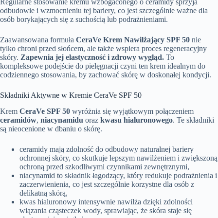
Regularne stosowanie kremu wzbogaconego o ceramidy sprzyja
odbudowie i wzmocnieniu tej bariery, co jest szczególnie ważne dla
osób borykających się z suchością lub podrażnieniami.
Zaawansowana formuła
CeraVe Krem Nawilżający SPF 50
nie
tylko chroni przed słońcem, ale także wspiera proces regeneracyjny
skóry.
Zapewnia jej elastyczność i zdrowy wygląd.
To
kompleksowe podejście do pielęgnacji czyni ten krem idealnym do
codziennego stosowania, by zachować skórę w doskonałej kondycji.
Składniki Aktywne w Kremie CeraVe SPF 50
Krem
CeraVe SPF 50
wyróżnia się wyjątkowym połączeniem
ceramidów
,
niacynamidu
oraz
kwasu hialuronowego
. Te składniki
są nieocenione w dbaniu o skórę.
ceramidy mają zdolność do odbudowy naturalnej bariery
ochronnej skóry, co skutkuje lepszym nawilżeniem i zwiększoną
ochroną przed szkodliwymi czynnikami zewnętrznymi,
niacynamid to składnik łagodzący, który redukuje podrażnienia i
zaczerwienienia, co jest szczególnie korzystne dla osób z
delikatną skórą,
kwas hialuronowy intensywnie nawilża dzięki zdolności
wiązania cząsteczek wody, sprawiając, że skóra staje się