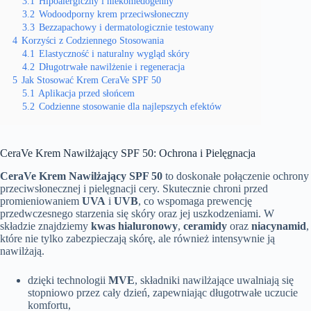
3.1
Hipoalergiczny i niekomedogenny
3.2
Wodoodporny krem przeciwsłoneczny
3.3
Bezzapachowy i dermatologicznie testowany
4
Korzyści z Codziennego Stosowania
4.1
Elastyczność i naturalny wygląd skóry
4.2
Długotrwałe nawilżenie i regeneracja
5
Jak Stosować Krem CeraVe SPF 50
5.1
Aplikacja przed słońcem
5.2
Codzienne stosowanie dla najlepszych efektów
CeraVe Krem Nawilżający SPF 50: Ochrona i Pielęgnacja
CeraVe Krem Nawilżający SPF 50
to doskonałe połączenie ochrony
przeciwsłonecznej i pielęgnacji cery. Skutecznie chroni przed
promieniowaniem
UVA
i
UVB
, co wspomaga prewencję
przedwczesnego starzenia się skóry oraz jej uszkodzeniami. W
składzie znajdziemy
kwas hialuronowy
,
ceramidy
oraz
niacynamid
,
które nie tylko zabezpieczają skórę, ale również intensywnie ją
nawilżają.
dzięki technologii
MVE
, składniki nawilżające uwalniają się
stopniowo przez cały dzień, zapewniając długotrwałe uczucie
komfortu,