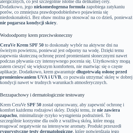
alergicznych, co jest szczególnie istotne dla delikatnej cery.
Dodatkowo, jego
niekomedogenna formuła
zapobiega zatykaniu
porów, co zmniejsza prawdopodobieństwo pojawienia się
niedoskonałości. Bez obaw można go stosować na co dzień, ponieważ
nie pogarsza kondycji skóry
.
Wodoodporny krem przeciwsłoneczny
CeraVe Krem SPF 50
to doskonały wybór na aktywne dni na
świeżym powietrzu, ponieważ jest odporny na wodę. Dzięki temu
zapewnia skuteczną ochronę przed promieniami słonecznymi nawet
podczas pływania czy intensywnego pocenia się. Użytkownicy mogą
zatem cieszyć się większym komfortem, nie martwiąc się o częste
aplikacje. Dodatkowo, krem gwarantuje
długotrwałą osłonę przed
promieniowaniem UVA i UVB
, co pozwala utrzymać skórę w dobrej
kondycji nawet w trudnych warunkach atmosferycznych.
Bezzapachowy i dermatologicznie testowany
Krem CeraVe
SPF 50
został opracowany, aby zapewnić ochronę i
komfort każdemu rodzajowi skóry. Dzięki temu, że
nie zawiera
zapachu
, minimalizuje ryzyko wystąpienia podrażnień. To
szczególnie korzystne dla osób z wrażliwą skórą, które mogą
reagować negatywnie na intensywne aromaty. Produkt przeszedł
rygorystyczne testy dermatologiczne
, które potwierdzają jego