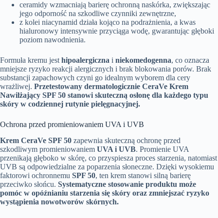
ceramidy wzmacniają barierę ochronną naskórka, zwiększając
jego odporność na szkodliwe czynniki zewnętrzne,
z kolei niacynamid działa kojąco na podrażnienia, a kwas
hialuronowy intensywnie przyciąga wodę, gwarantując głęboki
poziom nawodnienia.
Formuła kremu jest
hipoalergiczna
i
niekomedogenna
, co oznacza
mniejsze ryzyko reakcji alergicznych i brak blokowania porów. Brak
substancji zapachowych czyni go idealnym wyborem dla cery
wrażliwej.
Przetestowany dermatologicznie CeraVe Krem
Nawilżający SPF 50 stanowi skuteczną osłonę dla każdego typu
skóry w codziennej rutynie pielęgnacyjnej.
Ochrona przed promieniowaniem UVA i UVB
Krem CeraVe SPF 50
zapewnia skuteczną ochronę przed
szkodliwym promieniowaniem
UVA i UVB
. Promienie UVA
przenikają głęboko w skórę, co przyspiesza proces starzenia, natomiast
UVB są odpowiedzialne za poparzenia słoneczne. Dzięki wysokiemu
faktorowi ochronnemu
SPF 50
, ten krem stanowi silną barierę
przeciwko słońcu.
Systematyczne stosowanie produktu może
pomóc w opóźnianiu starzenia się skóry oraz zmniejszać ryzyko
wystąpienia nowotworów skórnych.