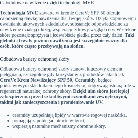
Całodniowe nawilżenie dzięki technologii MVE
Technologia MVE
zawarta w kremie CeraVe SPF 50 oferuje
całodzienną dawkę nawilżenia dla Twojej skóry. Dzięki stopniowemu
uwalnianiu aktywnych składników, substancje odpowiedzialne za
nawilżenie działają dłużej, wspierając zdrowy wygląd cery. W efekcie
skóra pozostaje sprężysta i jedwabiście gładka przez cały dzień.
Taki
głęboki i trwały poziom nawilżenia jest szczególnie ważny dla
osób, które często przebywają na słońcu.
Odbudowa bariery ochronnej skóry
Odbudowa bariery ochronnej skóry stanowi kluczowy element
pielęgnacji, szczególnie gdy korzystamy z produktów takich jak
CeraVe Krem Nawilżający SPF 50
.
Ceramidy
, będące
podstawowym składnikiem tego kosmetyku, odgrywają istotną rolę w
regeneracji naturalnej ochrony skóry.
Dzięki nim skóra jest lepiej
zabezpieczona przed szkodliwymi czynnikami zewnętrznymi,
takimi jak zanieczyszczenia i promieniowanie UV.
ceramidy uzupełniają lipidy w warstwie rogowej naskórka,
pomagają zapobiegać utracie wilgoci,
wspierają naturalne mechanizmy obronne skóry.