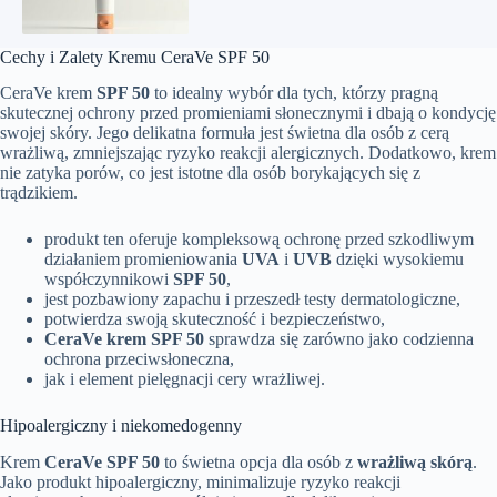
Cechy i Zalety Kremu CeraVe SPF 50
CeraVe krem
SPF 50
to idealny wybór dla tych, którzy pragną
skutecznej ochrony przed promieniami słonecznymi i dbają o kondycję
swojej skóry. Jego delikatna formuła jest świetna dla osób z cerą
wrażliwą, zmniejszając ryzyko reakcji alergicznych. Dodatkowo, krem
nie zatyka porów, co jest istotne dla osób borykających się z
trądzikiem.
produkt ten oferuje kompleksową ochronę przed szkodliwym
działaniem promieniowania
UVA
i
UVB
dzięki wysokiemu
współczynnikowi
SPF 50
,
jest pozbawiony zapachu i przeszedł testy dermatologiczne,
potwierdza swoją skuteczność i bezpieczeństwo,
CeraVe krem SPF 50
sprawdza się zarówno jako codzienna
ochrona przeciwsłoneczna,
jak i element pielęgnacji cery wrażliwej.
Hipoalergiczny i niekomedogenny
Krem
CeraVe SPF 50
to świetna opcja dla osób z
wrażliwą skórą
.
Jako produkt hipoalergiczny, minimalizuje ryzyko reakcji