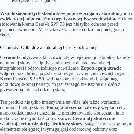
elastyczniejsza i gładsza.
Współdziałanie tych składników poprawia ogólny stan skóry oraz
zwiększa jej odporność na negatywny wpływ środowiska.
Efektem
stosowania kremu CeraVe SPF 50 jest nie tylko ochrona przed
promieniowaniem UV, lecz także wsparcie codziennej pielęgnacji
skóry.
Ceramidy: Odbudowa naturalnej bariery ochronnej
Ceramidy
odgrywają kluczową rolę w regeneracji naturalnej bariery
ochronnej skóry. Te lipidy są niezbędne do zachowania jej
integralności i odpowiedniego nawilżenia.
Zapobiegają utracie
wilgoci
oraz chronią przed szkodliwymi czynnikami zewnętrznymi.
Krem CeraVe SPF 50
, wzbogacony o te składniki, wspomaga
odbudowę skórnej bariery, co jest szczególnie istotne dla osób z
przesuszoną lub uszkodzoną skórą.
Ten produkt nie tylko intensywnie nawilża, ale także wzmacnia
ochronną funkcję skóry.
Pomaga utrzymać zdrowy wygląd cery
mimo codziennego narażenia na promieniowanie słoneczne i inne
niekorzystne czynniki środowiskowe.
Ceramidy skutecznie
wspierają rekonstrukcję struktury skóry
, stając się niezastąpionym
elementem pielęgnacji wymagającej dodatkowej ochrony oraz