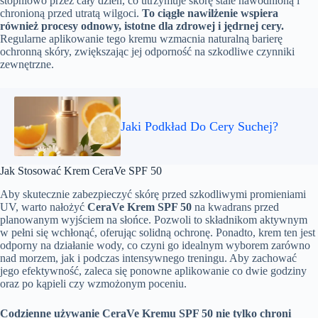
stopniowo przez cały dzień, co utrzymuje skórę stale nawodnioną i
chronioną przed utratą wilgoci.
To ciągłe nawilżenie wspiera
również procesy odnowy, istotne dla zdrowej i jędrnej cery.
Regularne aplikowanie tego kremu wzmacnia naturalną barierę
ochronną skóry, zwiększając jej odporność na szkodliwe czynniki
zewnętrzne.
Jaki Podkład Do Cery Suchej?
Jak Stosować Krem CeraVe SPF 50
Aby skutecznie zabezpieczyć skórę przed szkodliwymi promieniami
UV, warto nałożyć
CeraVe Krem SPF 50
na kwadrans przed
planowanym wyjściem na słońce. Pozwoli to składnikom aktywnym
w pełni się wchłonąć, oferując solidną ochronę. Ponadto, krem ten jest
odporny na działanie wody, co czyni go idealnym wyborem zarówno
nad morzem, jak i podczas intensywnego treningu. Aby zachować
jego efektywność, zaleca się ponowne aplikowanie co dwie godziny
oraz po kąpieli czy wzmożonym poceniu.
Codzienne używanie CeraVe Kremu SPF 50 nie tylko chroni