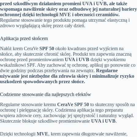
przed szkodliwym działaniem promieni UVA i UVB, ale także
wspomaga nawilżenie skóry oraz odbudowę jej naturalnej bariery
ochronnej dzięki technologii MVE i obecności ceramidów.
Regularne stosowanie tego produktu pomaga utrzymać elastyczną i
zdrowo wyglądającą skórę przez cały dzień.
Aplikacja przed słońcem
Nałóż krem CeraVe
SPF 50
około kwadrans przed wyjściem na
słońce, aby skutecznie chronić skórę. Produkt ten zapewnia znaczną
ochronę przed promieniowaniem
UVA i UVB
dzięki wysokiemu
wskaźnikowi SPF. Aby zachować tę ochronę, aplikuj go ponownie co
dwie godziny podczas przebywania na zewnątrz.
Regularne
używanie jest niezbędne dla zdrowia skóry i minimalizuje ryzyko
uszkodzeń spowodowanych przez słońce.
Codzienne stosowanie dla najlepszych efektów
Regularne stosowanie kremu
CeraVe SPF 50
to skuteczny sposób na
ochronę i pielęgnację skóry. Codzienna aplikacja tego preparatu
wspiera zdrowie cery, zachowując jej sprężystość i naturalny wygląd.
Skutecznie blokuje szkodliwe promieniowanie
UVA i UVB
.
Dzięki technologii
MVE
, krem zapewnia długotrwałe nawilżenie,