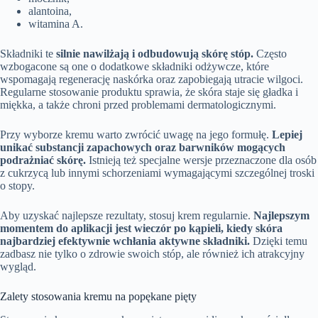
alantoina,
witamina A.
Składniki te
silnie nawilżają i odbudowują skórę stóp.
Często
wzbogacone są one o dodatkowe składniki odżywcze, które
wspomagają regenerację naskórka oraz zapobiegają utracie wilgoci.
Regularne stosowanie produktu sprawia, że skóra staje się gładka i
miękka, a także chroni przed problemami dermatologicznymi.
Przy wyborze kremu warto zwrócić uwagę na jego formułę.
Lepiej
unikać substancji zapachowych oraz barwników mogących
podrażniać skórę.
Istnieją też specjalne wersje przeznaczone dla osób
z cukrzycą lub innymi schorzeniami wymagającymi szczególnej troski
o stopy.
Aby uzyskać najlepsze rezultaty, stosuj krem regularnie.
Najlepszym
momentem do aplikacji jest wieczór po kąpieli, kiedy skóra
najbardziej efektywnie wchłania aktywne składniki.
Dzięki temu
zadbasz nie tylko o zdrowie swoich stóp, ale również ich atrakcyjny
wygląd.
Zalety stosowania kremu na popękane pięty