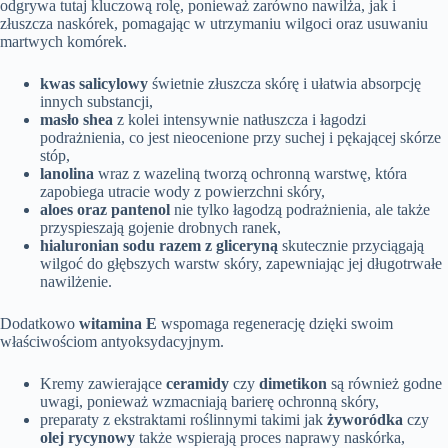
odgrywa tutaj kluczową rolę, ponieważ zarówno nawilża, jak i
złuszcza naskórek, pomagając w utrzymaniu wilgoci oraz usuwaniu
martwych komórek.
kwas salicylowy
świetnie złuszcza skórę i ułatwia absorpcję
innych substancji,
masło shea
z kolei intensywnie natłuszcza i łagodzi
podrażnienia, co jest nieocenione przy suchej i pękającej skórze
stóp,
lanolina
wraz z wazeliną tworzą ochronną warstwę, która
zapobiega utracie wody z powierzchni skóry,
aloes oraz pantenol
nie tylko łagodzą podrażnienia, ale także
przyspieszają gojenie drobnych ranek,
hialuronian sodu razem z gliceryną
skutecznie przyciągają
wilgoć do głębszych warstw skóry, zapewniając jej długotrwałe
nawilżenie.
Dodatkowo
witamina E
wspomaga regenerację dzięki swoim
właściwościom antyoksydacyjnym.
Kremy zawierające
ceramidy
czy
dimetikon
są również godne
uwagi, ponieważ wzmacniają barierę ochronną skóry,
preparaty z ekstraktami roślinnymi takimi jak
żyworódka
czy
olej rycynowy
także wspierają proces naprawy naskórka,