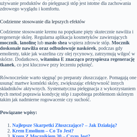
używanie produktów do pielęgnacji stóp jest istotne dla zachowania
zdrowego wyglądu i komfortu.
Codzienne stosowanie dla lepszych efektów
Codzienne stosowanie kremu na popękane pięty skutecznie nawilża i
regeneruje skórę. Regularna aplikacja kosmetyków zawierających
mocznik
,
lanolinę
lub
masło shea
wspiera zdrowie stóp.
Mocznik
doskonale nawilża oraz odbudowuje naskórek
, podczas gdy
emolienty, takie jak wazelina czy olej rycynowy, zatrzymują wilgoć w
skórze. Dodatkowo,
witamina E znacząco przyspiesza regenerację
tkanek
, co jest kluczowe przy leczeniu pęknięć.
Równocześnie warto sięgnąć po preparaty złuszczające. Pomagają one
usunąć martwe komórki skóry, zwiększając efektywność innych
składników aktywnych. Systematyczna pielęgnacja z wykorzystaniem
tych metod poprawia kondycję stóp i zapobiega problemom skórnym
takim jak nadmierne rogowacenie czy suchość.
Powiązane wpisy:
Najlepsze Skarpetki Złuszczające? – Jak Działają?
Krem Emolium – Co To Jest?
Krem Z Mocznikiem 30 – Czym Jest?