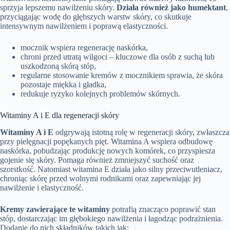
sprzyja lepszemu nawilżeniu skóry.
Działa również jako humektant
,
przyciągając wodę do głębszych warstw skóry, co skutkuje
intensywnym nawilżeniem i poprawą elastyczności.
mocznik wspiera regenerację naskórka,
chroni przed utratą wilgoci – kluczowe dla osób z suchą lub
uszkodzoną skórą stóp,
regularne stosowanie kremów z mocznikiem sprawia, że skóra
pozostaje miękka i gładka,
redukuje ryzyko kolejnych problemów skórnych.
Witaminy A i E dla regeneracji skóry
Witaminy A i E
odgrywają istotną rolę w regeneracji skóry, zwłaszcza
przy pielęgnacji popękanych pięt. Witamina A wspiera odbudowę
naskórka, pobudzając produkcję nowych komórek, co przyspiesza
gojenie się skóry. Pomaga również zmniejszyć suchość oraz
szorstkość. Natomiast witamina E działa jako silny przeciwutleniacz,
chroniąc skórę przed wolnymi rodnikami oraz zapewniając jej
nawilżenie i elastyczność.
Kremy zawierające te witaminy
potrafią znacząco poprawić stan
stóp, dostarczając im głębokiego nawilżenia i łagodząc podrażnienia.
Dodanie do nich składników takich jak: