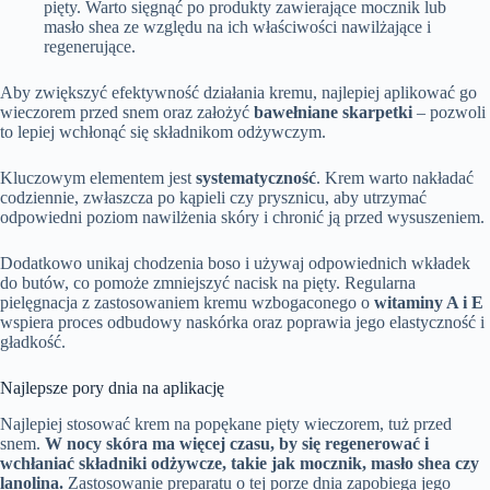
pięty. Warto sięgnąć po produkty zawierające mocznik lub
masło shea ze względu na ich właściwości nawilżające i
regenerujące.
Aby zwiększyć efektywność działania kremu, najlepiej aplikować go
wieczorem przed snem oraz założyć
bawełniane skarpetki
– pozwoli
to lepiej wchłonąć się składnikom odżywczym.
Kluczowym elementem jest
systematyczność
. Krem warto nakładać
codziennie, zwłaszcza po kąpieli czy prysznicu, aby utrzymać
odpowiedni poziom nawilżenia skóry i chronić ją przed wysuszeniem.
Dodatkowo unikaj chodzenia boso i używaj odpowiednich wkładek
do butów, co pomoże zmniejszyć nacisk na pięty. Regularna
pielęgnacja z zastosowaniem kremu wzbogaconego o
witaminy A i E
wspiera proces odbudowy naskórka oraz poprawia jego elastyczność i
gładkość.
Najlepsze pory dnia na aplikację
Najlepiej stosować krem na popękane pięty wieczorem, tuż przed
snem.
W nocy skóra ma więcej czasu, by się regenerować i
wchłaniać składniki odżywcze, takie jak mocznik, masło shea czy
lanolina.
Zastosowanie preparatu o tej porze dnia zapobiega jego