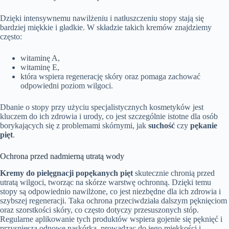
Dzięki intensywnemu nawilżeniu i natłuszczeniu stopy stają się
bardziej miękkie i gładkie. W składzie takich kremów znajdziemy
często:
witaminę A,
witaminę E,
która wspiera regenerację skóry oraz pomaga zachować
odpowiedni poziom wilgoci.
Dbanie o stopy przy użyciu specjalistycznych kosmetyków jest
kluczem do ich zdrowia i urody, co jest szczególnie istotne dla osób
borykających się z problemami skórnymi, jak
suchość
czy
pękanie
pięt
.
Ochrona przed nadmierną utratą wody
Kremy do pielęgnacji popękanych pięt
skutecznie chronią przed
utratą wilgoci, tworząc na skórze warstwę ochronną. Dzięki temu
stopy są odpowiednio nawilżone, co jest niezbędne dla ich zdrowia i
szybszej regeneracji. Taka ochrona przeciwdziała dalszym pęknięciom
oraz szorstkości skóry, co często dotyczy przesuszonych stóp.
Regularne aplikowanie tych produktów wspiera gojenie się pęknięć i
przyspiesza odnowę naskórka, prowadząc do jego miękkości i