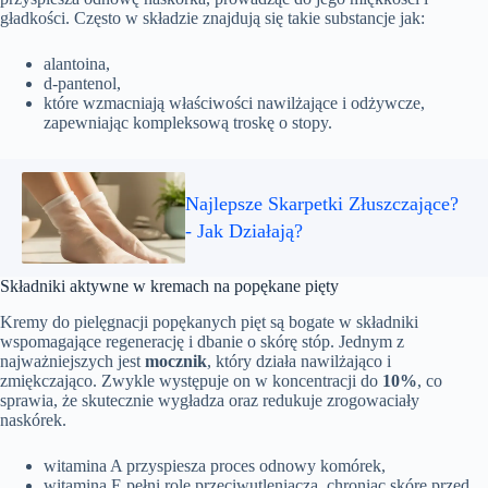
gładkości. Często w składzie znajdują się takie substancje jak:
alantoina,
d-pantenol,
które wzmacniają właściwości nawilżające i odżywcze,
zapewniając kompleksową troskę o stopy.
Najlepsze Skarpetki Złuszczające?
- Jak Działają?
Składniki aktywne w kremach na popękane pięty
Kremy do pielęgnacji popękanych pięt są bogate w składniki
wspomagające regenerację i dbanie o skórę stóp. Jednym z
najważniejszych jest
mocznik
, który działa nawilżająco i
zmiękczająco. Zwykle występuje on w koncentracji do
10%
, co
sprawia, że skutecznie wygładza oraz redukuje zrogowaciały
naskórek.
witamina A przyspiesza proces odnowy komórek,
witamina E pełni rolę przeciwutleniacza, chroniąc skórę przed