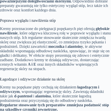
poważniejszymi dolegliwościami skórnymi.
Odpowiednio dobrane
preparaty gwarantują nie tylko estetyczny wygląd stóp, lecz także ich
zdrowie oraz komfort każdego dnia.
Poprawa wyglądu i nawilżenia stóp
Kremy przeznaczone do pielęgnacji popękanych pięt oferują
głębokie
nawilżenie
, które odgrywa kluczową rolę w poprawie wyglądu i stanu
naszych stóp. Ich regularne stosowanie skutecznie zmiękcza twardą
skórę oraz zwiększa jej elastyczność, co zmniejsza ryzyko pękania i
podrażnień. Dzięki zawartości
mocznika i alantoiny
, te aktywne
składniki wspomagają odbudowę naskórka, sprawiając, że staje się on
gładki i delikatny. W efekcie stopy prezentują się zdrowo i estetycznie
zadbane. Dodatkowo kremy te działają odżywczo, dostarczając
cennych witamin
A i E
oraz innych składników wspierających
regenerację skóry na stopach.
Łagodzące i odżywcze działanie na skórę
Kremy na popękane pięty cechują się działaniem
łagodzącym i
odżywczym
, wspomagając regenerację skóry. Zawierają składniki
takie jak
d-pantenol
i
alantoina
, które skutecznie łagodzą
podrażnienia oraz przyczyniają się do odbudowy naskórka.
Regularne stosowanie tych preparatów zmniejsza podatność stóp
na szkodliwe czynniki zewnętrzne.