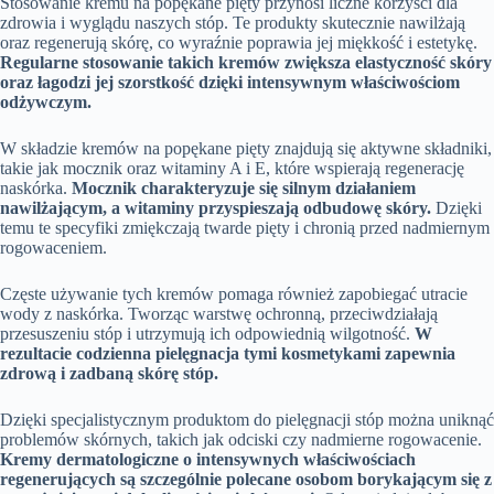
Stosowanie kremu na popękane pięty przynosi liczne korzyści dla
zdrowia i wyglądu naszych stóp. Te produkty skutecznie nawilżają
oraz regenerują skórę, co wyraźnie poprawia jej miękkość i estetykę.
Regularne stosowanie takich kremów zwiększa elastyczność skóry
oraz łagodzi jej szorstkość dzięki intensywnym właściwościom
odżywczym.
W składzie kremów na popękane pięty znajdują się aktywne składniki,
takie jak mocznik oraz witaminy A i E, które wspierają regenerację
naskórka.
Mocznik charakteryzuje się silnym działaniem
nawilżającym, a witaminy przyspieszają odbudowę skóry.
Dzięki
temu te specyfiki zmiękczają twarde pięty i chronią przed nadmiernym
rogowaceniem.
Częste używanie tych kremów pomaga również zapobiegać utracie
wody z naskórka. Tworząc warstwę ochronną, przeciwdziałają
przesuszeniu stóp i utrzymują ich odpowiednią wilgotność.
W
rezultacie codzienna pielęgnacja tymi kosmetykami zapewnia
zdrową i zadbaną skórę stóp.
Dzięki specjalistycznym produktom do pielęgnacji stóp można uniknąć
problemów skórnych, takich jak odciski czy nadmierne rogowacenie.
Kremy dermatologiczne o intensywnych właściwościach
regenerujących są szczególnie polecane osobom borykającym się z