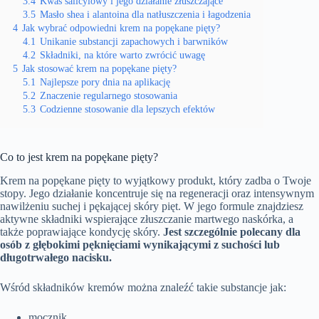
3.4
Kwas salicylowy i jego działanie złuszczające
3.5
Masło shea i alantoina dla natłuszczenia i łagodzenia
4
Jak wybrać odpowiedni krem na popękane pięty?
4.1
Unikanie substancji zapachowych i barwników
4.2
Składniki, na które warto zwrócić uwagę
5
Jak stosować krem na popękane pięty?
5.1
Najlepsze pory dnia na aplikację
5.2
Znaczenie regularnego stosowania
5.3
Codzienne stosowanie dla lepszych efektów
Co to jest krem na popękane pięty?
Krem na popękane pięty to wyjątkowy produkt, który zadba o Twoje
stopy. Jego działanie koncentruje się na regeneracji oraz intensywnym
nawilżeniu suchej i pękającej skóry pięt. W jego formule znajdziesz
aktywne składniki wspierające złuszczanie martwego naskórka, a
także poprawiające kondycję skóry.
Jest szczególnie polecany dla
osób z głębokimi pęknięciami wynikającymi z suchości lub
długotrwałego nacisku.
Wśród składników kremów można znaleźć takie substancje jak:
mocznik,