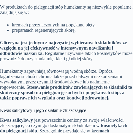
W produktach do pielęgnacji stóp humektanty są niezwykle popularne.
Znajdują się w:
kremach przeznaczonych na popękane pięty,
preparatach regenerujących skórę.
Gliceryna jest jednym z najczęściej wybieranych składników ze
względu na jej efektywność w intensywnym nawilżaniu i
odbudowie naskórka.
Regularne używanie takich kosmetyków może
prowadzić do uzyskania miękkiej i gładkiej skóry.
Humektanty zapewniają równowagę wodną skórze. Oprócz
łagodzenia suchości chronią także przed dalszymi uszkodzeniami
wywołanymi przez czynniki środowiskowe lub nadmierne
rogowacenie.
Stosowanie produktów zawierających te składniki to
skuteczny sposób na pielęgnację suchych i popękanych stóp, a
także poprawę ich wyglądu oraz kondycji zdrowotnej.
Kwas salicylowy i jego działanie złuszczające
Kwas salicylowy
jest powszechnie ceniony za swoje właściwości
złuszczające, co czyni go doskonałym składnikiem w
kosmetykach
do pielęgnacji stóp
. Szczególnie przydaje się w
kremach