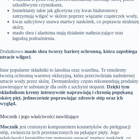
szkodliwymi czynnikami,
humektanty takie jak gliceryna czy kwas hialuronowy
zatrzymują wilgoć w skórze poprzez wiązanie cząsteczek wody,
kwas salicylowy usuwa martwy naskórek, co poprawia strukturę
skóry,
masło shea i alantoina mają działanie natłuszczające oraz
łagodzą podrażnienia.
Dodatkowo
masło shea tworzy barierę ochronną, która zapobiega
utracie wilgoci
.
Inne popularne składniki to lanolina oraz wazelina. Te emolienty
tworzą ochronną warstwę okluzyjną, która przeciwdziała nadmiernej
utracie wody przez skórę. Dermatolodzy często rekomendują produkty
zawierające te substancje dla osób z suchymi stopami.
Dzięki tym
składnikom kremy intensywnie naprawiają i chronią popękaną
skórę pięt, jednocześnie poprawiając zdrowie stóp oraz ich
wygląd.
Mocznik i jego właściwości nawilżające
Mocznik
jest cenionym komponentem kosmetyków do pielęgnacji
stóp, zwłaszcza tych przeznaczonych na pękające pięty. Jego
właściwości keratolityczne pomagają usuwać martwy naskórek, co