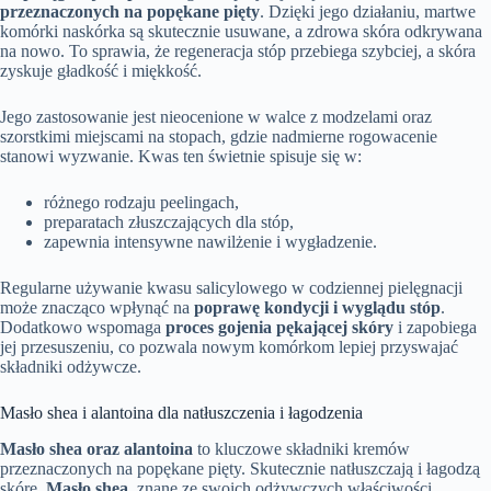
przeznaczonych na popękane pięty
. Dzięki jego działaniu, martwe
komórki naskórka są skutecznie usuwane, a zdrowa skóra odkrywana
na nowo. To sprawia, że regeneracja stóp przebiega szybciej, a skóra
zyskuje gładkość i miękkość.
Jego zastosowanie jest nieocenione w walce z modzelami oraz
szorstkimi miejscami na stopach, gdzie nadmierne rogowacenie
stanowi wyzwanie. Kwas ten świetnie spisuje się w:
różnego rodzaju peelingach,
preparatach złuszczających dla stóp,
zapewnia intensywne nawilżenie i wygładzenie.
Regularne używanie kwasu salicylowego w codziennej pielęgnacji
może znacząco wpłynąć na
poprawę kondycji i wyglądu stóp
.
Dodatkowo wspomaga
proces gojenia pękającej skóry
i zapobiega
jej przesuszeniu, co pozwala nowym komórkom lepiej przyswajać
składniki odżywcze.
Masło shea i alantoina dla natłuszczenia i łagodzenia
Masło shea oraz alantoina
to kluczowe składniki kremów
przeznaczonych na popękane pięty. Skutecznie natłuszczają i łagodzą
skórę.
Masło shea
, znane ze swoich odżywczych właściwości,