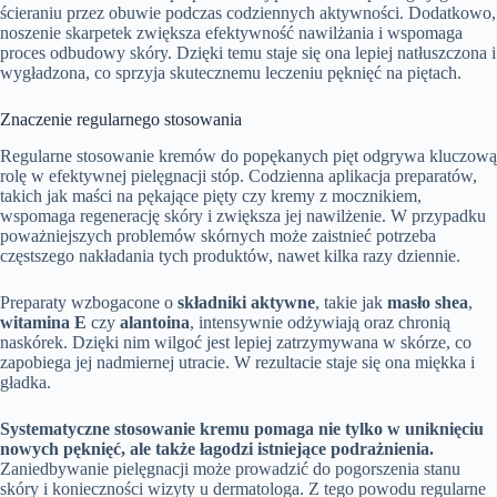
ścieraniu przez obuwie podczas codziennych aktywności. Dodatkowo,
noszenie skarpetek zwiększa efektywność nawilżania i wspomaga
proces odbudowy skóry. Dzięki temu staje się ona lepiej natłuszczona i
wygładzona, co sprzyja skutecznemu leczeniu pęknięć na piętach.
Znaczenie regularnego stosowania
Regularne stosowanie kremów do popękanych pięt odgrywa kluczową
rolę w efektywnej pielęgnacji stóp. Codzienna aplikacja preparatów,
takich jak maści na pękające pięty czy kremy z mocznikiem,
wspomaga regenerację skóry i zwiększa jej nawilżenie. W przypadku
poważniejszych problemów skórnych może zaistnieć potrzeba
częstszego nakładania tych produktów, nawet kilka razy dziennie.
Preparaty wzbogacone o
składniki aktywne
, takie jak
masło shea
,
witamina E
czy
alantoina
, intensywnie odżywiają oraz chronią
naskórek. Dzięki nim wilgoć jest lepiej zatrzymywana w skórze, co
zapobiega jej nadmiernej utracie. W rezultacie staje się ona miękka i
gładka.
Systematyczne stosowanie kremu pomaga nie tylko w uniknięciu
nowych pęknięć, ale także łagodzi istniejące podrażnienia.
Zaniedbywanie pielęgnacji może prowadzić do pogorszenia stanu
skóry i konieczności wizyty u dermatologa. Z tego powodu regularne