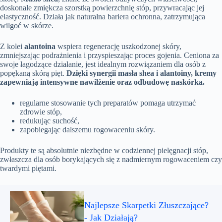
doskonale zmiękcza szorstką powierzchnię stóp, przywracając jej
elastyczność. Działa jak naturalna bariera ochronna, zatrzymująca
wilgoć w skórze.
Z kolei
alantoina
wspiera regenerację uszkodzonej skóry,
zmniejszając podrażnienia i przyspieszając proces gojenia. Ceniona za
swoje łagodzące działanie, jest idealnym rozwiązaniem dla osób z
popękaną skórą pięt.
Dzięki synergii masła shea i alantoiny, kremy
zapewniają intensywne nawilżenie oraz odbudowę naskórka.
regularne stosowanie tych preparatów pomaga utrzymać
zdrowie stóp,
redukując suchość,
zapobiegając dalszemu rogowaceniu skóry.
Produkty te są absolutnie niezbędne w codziennej pielęgnacji stóp,
zwłaszcza dla osób borykających się z nadmiernym rogowaceniem czy
twardymi piętami.
Najlepsze Skarpetki Złuszczające?
- Jak Działają?