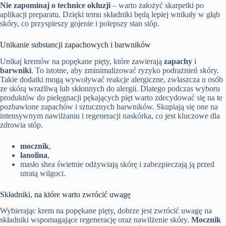
Nie zapominaj o technice okluzji
– warto założyć skarpetki po
aplikacji preparatu. Dzięki temu składniki będą lepiej wnikały w głąb
skóry, co przyspieszy gojenie i polepszy stan stóp.
Unikanie substancji zapachowych i barwników
Unikaj kremów na popękane pięty, które zawierają
zapachy
i
barwniki
. To istotne, aby zminimalizować ryzyko podrażnień skóry.
Takie dodatki mogą wywoływać reakcje alergiczne, zwłaszcza u osób
ze skórą wrażliwą lub skłonnych do alergii. Dlatego podczas wyboru
produktów do pielęgnacji pękających pięt warto zdecydować się na te
pozbawione zapachów i sztucznych barwników. Skupiają się one na
intensywnym nawilżaniu i regeneracji naskórka, co jest kluczowe dla
zdrowia stóp.
mocznik
,
lanolina
,
masło shea świetnie odżywiają skórę i zabezpieczają ją przed
utratą wilgoci.
Składniki, na które warto zwrócić uwagę
Wybierając krem na popękane pięty, dobrze jest zwrócić uwagę na
składniki wspomagające regenerację oraz nawilżenie skóry.
Mocznik