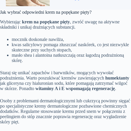
Jak wybrać odpowiedni krem na popękane pięty?
Wybierając
krem na popękane pięty
, zwróć uwagę na aktywne
składniki i unikaj drażniących substancji.
mocznik doskonale nawilża,
kwas salicylowy pomaga złuszczać naskórek, co jest niezwykle
skuteczne przy suchych stopach,
masło shea i alantoina natłuszczają oraz łagodzą podrażnioną
skórę.
Staraj się unikać zapachów i barwników, mogących wywołać
podrażnienia. Warto poszukiwać kremów zawierających
humektanty
jak gliceryna czy hialuronian sodu, które pomagają zatrzymać wilgoć
w skórze. Ponadto
witaminy A i E wspomagają regenerację
.
Osoby z problemami dermatologicznymi lub cukrzycą powinny sięgać
po specjalistyczne kremy dermatologiczne pozbawione chemicznych
dodatków. Regularne stosowanie kremu przed snem w połączeniu z
peelingiem do stóp znacznie poprawia regenerację oraz wygładzenie
skóry pięt.