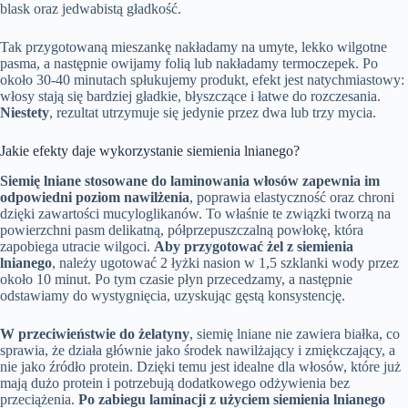
blask oraz jedwabistą gładkość.
Tak przygotowaną mieszankę nakładamy na umyte, lekko wilgotne
pasma, a następnie owijamy folią lub nakładamy termoczepek. Po
około 30-40 minutach spłukujemy produkt, efekt jest natychmiastowy:
włosy stają się bardziej gładkie, błyszczące i łatwe do rozczesania.
Niestety
, rezultat utrzymuje się jedynie przez dwa lub trzy mycia.
Jakie efekty daje wykorzystanie siemienia lnianego?
Siemię lniane stosowane do laminowania włosów zapewnia im
odpowiedni poziom nawilżenia
, poprawia elastyczność oraz chroni
dzięki zawartości mucyloglikanów. To właśnie te związki tworzą na
powierzchni pasm delikatną, półprzepuszczalną powłokę, która
zapobiega utracie wilgoci.
Aby przygotować żel z siemienia
lnianego
, należy ugotować 2 łyżki nasion w 1,5 szklanki wody przez
około 10 minut. Po tym czasie płyn przecedzamy, a następnie
odstawiamy do wystygnięcia, uzyskując gęstą konsystencję.
W przeciwieństwie do żelatyny
, siemię lniane nie zawiera białka, co
sprawia, że działa głównie jako środek nawilżający i zmiękczający, a
nie jako źródło protein. Dzięki temu jest idealne dla włosów, które już
mają dużo protein i potrzebują dodatkowego odżywienia bez
przeciążenia.
Po zabiegu laminacji z użyciem siemienia lnianego