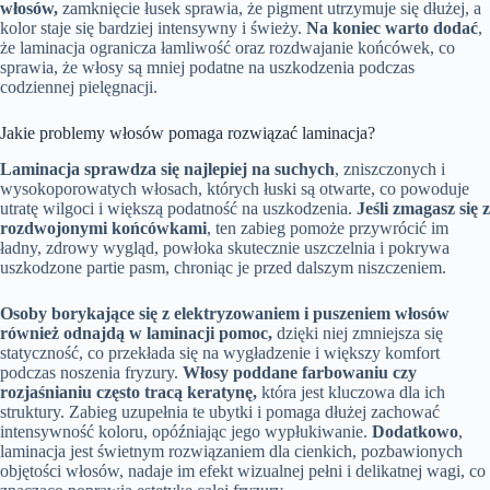
włosów,
zamknięcie łusek sprawia, że pigment utrzymuje się dłużej, a
kolor staje się bardziej intensywny i świeży.
Na koniec warto dodać
,
że laminacja ogranicza łamliwość oraz rozdwajanie końcówek, co
sprawia, że włosy są mniej podatne na uszkodzenia podczas
codziennej pielęgnacji.
Jakie problemy włosów pomaga rozwiązać laminacja?
Laminacja sprawdza się najlepiej na suchych
, zniszczonych i
wysokoporowatych włosach, których łuski są otwarte, co powoduje
utratę wilgoci i większą podatność na uszkodzenia.
Jeśli zmagasz się z
rozdwojonymi końcówkami
, ten zabieg pomoże przywrócić im
ładny, zdrowy wygląd, powłoka skutecznie uszczelnia i pokrywa
uszkodzone partie pasm, chroniąc je przed dalszym niszczeniem.
Osoby borykające się z elektryzowaniem i puszeniem włosów
również odnajdą w laminacji pomoc,
dzięki niej zmniejsza się
statyczność, co przekłada się na wygładzenie i większy komfort
podczas noszenia fryzury.
Włosy poddane farbowaniu czy
rozjaśnianiu często tracą keratynę,
która jest kluczowa dla ich
struktury. Zabieg uzupełnia te ubytki i pomaga dłużej zachować
intensywność koloru, opóźniając jego wypłukiwanie.
Dodatkowo
,
laminacja jest świetnym rozwiązaniem dla cienkich, pozbawionych
objętości włosów, nadaje im efekt wizualnej pełni i delikatnej wagi, co