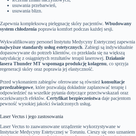
usuwania przebarwień,
usuwania blizn.
Zapewnia kompleksową pielęgnację skóry pacjentów.
Wbudowany
system chłodzenia
poprawia komfort podczas każdej sesji.
Wykwalifikowany personel Instytutu Medycyny Estetycznej zapewnia
najwyższe standardy usług estetycznych
. Zabiegi są indywidualnie
dopasowywane do potrzeb klientów, co przekłada się na większą
satysfakcję z osiągniętych rezultatów terapii laserowej.
Działanie
lasera Thunder MT wspomaga produkcję kolagenu
, co sprzyja
regeneracji skóry oraz poprawia jej elastyczność.
Przed wykonaniem zabiegów oferowane są również
konsultacje
przedzabiegowe
, które pozwalają dokładnie zaplanować terapię i
odpowiedzieć na wszelkie pytania dotyczące przeciwwskazań oraz
oczekiwanych efektów.
Certyfikat bezpieczeństwa
daje pacjentom
pewność wysokiej jakości świadczonych usług.
Laser Vectus i jego zastosowania
Laser Vectus to zaawansowane urządzenie wykorzystywane w
Instytucie Medycyny Estetycznej w Toruniu. Cieszy się ono uznaniem