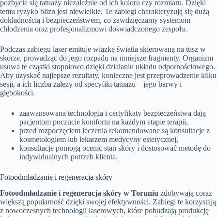
pozbycie się tatuaży niezależnie od ich koloru czy rozmiaru. Dzięki
temu ryzyko blizn jest niewielkie. Te zabiegi charakteryzują się dużą
dokładnością i bezpieczeństwem, co zawdzięczamy systemom
chłodzenia oraz profesjonalizmowi doświadczonego zespołu.
Podczas zabiegu laser emituje wiązkę światła skierowaną na tusz w
skórze, prowadząc do jego rozpadu na mniejsze fragmenty. Organizm
usuwa te cząstki stopniowo dzięki działaniu układu odpornościowego.
Aby uzyskać najlepsze rezultaty, konieczne jest przeprowadzenie kilku
sesji, a ich liczba zależy od specyfiki tatuażu – jego barwy i
głębokości.
zaawansowana technologia i certyfikaty bezpieczeństwa dają
pacjentom poczucie komfortu na każdym etapie terapii,
przed rozpoczęciem leczenia rekomendowane są konsultacje z
kosmetologiem lub lekarzem medycyny estetycznej,
konsultacje pomogą ocenić stan skóry i dostosować metodę do
indywidualnych potrzeb klienta.
Fotoodmładzanie i regeneracja skóry
Fotoodmładzanie i regeneracja skóry w Toruniu
zdobywają coraz
większą popularność dzięki swojej efektywności. Zabiegi te korzystają
z nowoczesnych technologii laserowych, które pobudzają produkcję