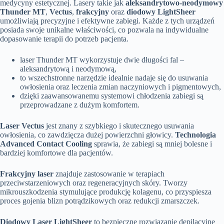
medycyny estetycznej. Lasery takie jak
aleksandrytowo-neodymowy
Thunder MT
,
Vectus
,
frakcyjny
oraz
diodowy LightSheer
umożliwiają precyzyjne i efektywne zabiegi. Każde z tych urządzeń
posiada swoje unikalne właściwości, co pozwala na indywidualne
dopasowanie terapii do potrzeb pacjenta.
laser Thunder MT wykorzystuje dwie długości fal –
aleksandrytową i neodymową,
to wszechstronne narzędzie idealnie nadaje się do usuwania
owłosienia oraz leczenia zmian naczyniowych i pigmentowych,
dzięki zaawansowanemu systemowi chłodzenia zabiegi są
przeprowadzane z dużym komfortem.
Laser Vectus
jest znany z szybkiego i skutecznego usuwania
owłosienia, co zawdzięcza dużej powierzchni głowicy.
Technologia
Advanced Contact Cooling
sprawia, że zabiegi są mniej bolesne i
bardziej komfortowe dla pacjentów.
Frakcyjny laser
znajduje zastosowanie w terapiach
przeciwstarzeniowych oraz regeneracyjnych skóry. Tworzy
mikrouszkodzenia stymulujące produkcję kolagenu, co przyspiesza
proces gojenia blizn potrądzikowych oraz redukcji zmarszczek.
Diodowy Laser LightSheer
to bezpieczne rozwiązanie depilacyjne