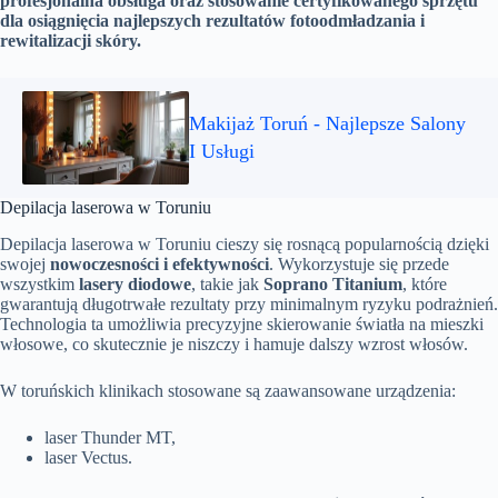
profesjonalna obsługa oraz stosowanie certyfikowanego sprzętu
dla osiągnięcia najlepszych rezultatów fotoodmładzania i
rewitalizacji skóry.
Makijaż Toruń - Najlepsze Salony
I Usługi
Depilacja laserowa w Toruniu
Depilacja laserowa w Toruniu cieszy się rosnącą popularnością dzięki
swojej
nowoczesności i efektywności
. Wykorzystuje się przede
wszystkim
lasery diodowe
, takie jak
Soprano Titanium
, które
gwarantują długotrwałe rezultaty przy minimalnym ryzyku podrażnień.
Technologia ta umożliwia precyzyjne skierowanie światła na mieszki
włosowe, co skutecznie je niszczy i hamuje dalszy wzrost włosów.
W toruńskich klinikach stosowane są zaawansowane urządzenia:
laser Thunder MT,
laser Vectus.