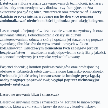
Estetycznej
. Korzystając z zaawansowanych technologii, jak lasery
aleksandrytowo-neodymowe, diodowe czy frakcyjne, można
skutecznie pozbyć się blizn, zmarszczek oraz przebarwień.
Lasery
działają precyzyjnie na wybrane partie skóry, co pomaga
zminimalizować niedoskonałości i pobudza produkcję kolagenu.
Laseroterapia obejmuje również leczenie zmian naczyniowych oraz
usuwanie tatuaży. Fotoodmładzanie cieszy się dużym
zainteresowaniem; odnawia skórę i opóźnia jej starzenie się poprzez
stymulację fibroblastów do wytwarzania nowych włókien
kolagenowych.
Kluczowym elementem tych zabiegów jest ich
bezpieczeństwo
— urządzenia mają odpowiednie certyfikaty jakości,
a personel medyczny jest wysoko wykwalifikowany.
Pacjenci doceniają komfort podczas zabiegów oraz profesjonalną
obsługę w gabinetach estetycznych regionu kujawsko-pomorskiego.
Doskonała jakość usług i nowoczesne technologie przyciągają
osoby pragnące poprawić swój wygląd poprzez nieinwazyjne
metody estetyczne.
Laserowe usuwanie blizn i zmarszczek
Laserowe usuwanie blizn i zmarszczek w Toruniu to innowacyjna
metoda, która wykorzystuje lasery do poprawy kondycji skóry.