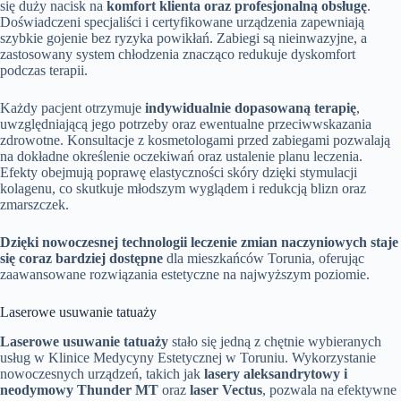
się duży nacisk na
komfort klienta oraz profesjonalną obsługę
.
Doświadczeni specjaliści i certyfikowane urządzenia zapewniają
szybkie gojenie bez ryzyka powikłań. Zabiegi są nieinwazyjne, a
zastosowany system chłodzenia znacząco redukuje dyskomfort
podczas terapii.
Każdy pacjent otrzymuje
indywidualnie dopasowaną terapię
,
uwzględniającą jego potrzeby oraz ewentualne przeciwwskazania
zdrowotne. Konsultacje z kosmetologami przed zabiegami pozwalają
na dokładne określenie oczekiwań oraz ustalenie planu leczenia.
Efekty obejmują poprawę elastyczności skóry dzięki stymulacji
kolagenu, co skutkuje młodszym wyglądem i redukcją blizn oraz
zmarszczek.
Dzięki nowoczesnej technologii leczenie zmian naczyniowych staje
się coraz bardziej dostępne
dla mieszkańców Torunia, oferując
zaawansowane rozwiązania estetyczne na najwyższym poziomie.
Laserowe usuwanie tatuaży
Laserowe usuwanie tatuaży
stało się jedną z chętnie wybieranych
usług w Klinice Medycyny Estetycznej w Toruniu. Wykorzystanie
nowoczesnych urządzeń, takich jak
lasery aleksandrytowy i
neodymowy Thunder MT
oraz
laser Vectus
, pozwala na efektywne