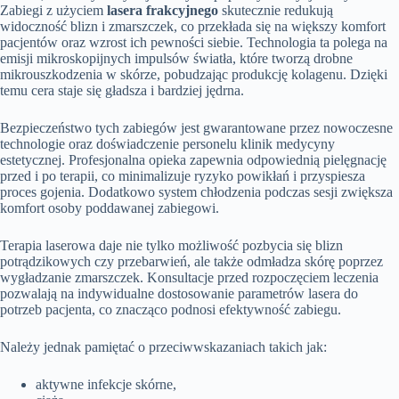
Zabiegi z użyciem
lasera frakcyjnego
skutecznie redukują
widoczność blizn i zmarszczek, co przekłada się na większy komfort
pacjentów oraz wzrost ich pewności siebie. Technologia ta polega na
emisji mikroskopijnych impulsów światła, które tworzą drobne
mikrouszkodzenia w skórze, pobudzając produkcję kolagenu. Dzięki
temu cera staje się gładsza i bardziej jędrna.
Bezpieczeństwo tych zabiegów jest gwarantowane przez nowoczesne
technologie oraz doświadczenie personelu klinik medycyny
estetycznej. Profesjonalna opieka zapewnia odpowiednią pielęgnację
przed i po terapii, co minimalizuje ryzyko powikłań i przyspiesza
proces gojenia. Dodatkowo system chłodzenia podczas sesji zwiększa
komfort osoby poddawanej zabiegowi.
Terapia laserowa daje nie tylko możliwość pozbycia się blizn
potrądzikowych czy przebarwień, ale także odmładza skórę poprzez
wygładzanie zmarszczek. Konsultacje przed rozpoczęciem leczenia
pozwalają na indywidualne dostosowanie parametrów lasera do
potrzeb pacjenta, co znacząco podnosi efektywność zabiegu.
Należy jednak pamiętać o przeciwwskazaniach takich jak:
aktywne infekcje skórne,