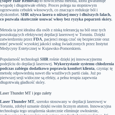
(Super Hair Removal)
to nowoczesna metoda, która gwarantuje
wygodę i długotrwałe efekty. Proces polega na stopniowym
ogrzewaniu cebulek włosowych, co znacząco redukuje ból i
dyskomfort.
SHR używa lasera o niższej mocy i dłuższych falach,
co pozwala skutecznie usuwać włosy bez ryzyka poparzeń skóry.
Metoda ta jest idealna dla osób z niską tolerancją na ból oraz tych
poszukujących efektywnej depilacji laserowej w Toruniu. Dzięki
zatwierdzeniu przez
FDA
, pacjenci mogą czuć się bezpiecznie oraz
mieć pewność wysokiej jakości usług świadczonych przez Instytut
Medycyny Estetycznej w Kujawsko-Pomorskiem.
Popularność technologii
SHR
rośnie dzięki jej innowacyjnemu
podejściu do depilacji laserowej.
Wykorzystanie systemu chłodzenia
podczas zabiegu dodatkowo poprawia komfort klienta
, czyniąc tę
metodę odpowiednią nawet dla wrażliwych partii ciała. Już po
pierwszej sesji widoczne są efekty, a pełna terapia zapewnia
długotrwałą gładkość skóry.
Laser Thunder MT i jego zalety
Laser Thunder MT
, szeroko stosowany w depilacji laserowej w
Toruniu, zdobył uznanie dzięki swoim licznym atutom. Innowacyjna
technologia tego urządzenia skutecznie eliminuje owłosienie,