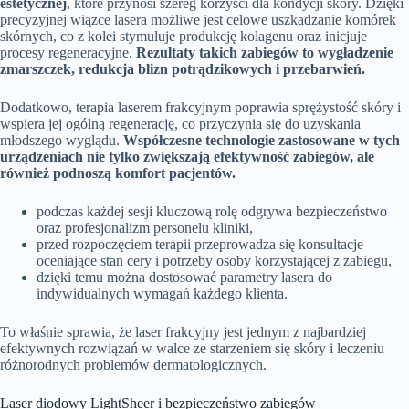
estetycznej
, które przynosi szereg korzyści dla kondycji skóry. Dzięki
precyzyjnej wiązce lasera możliwe jest celowe uszkadzanie komórek
skórnych, co z kolei stymuluje produkcję kolagenu oraz inicjuje
procesy regeneracyjne.
Rezultaty takich zabiegów to wygładzenie
zmarszczek, redukcja blizn potrądzikowych i przebarwień.
Dodatkowo, terapia laserem frakcyjnym poprawia sprężystość skóry i
wspiera jej ogólną regenerację, co przyczynia się do uzyskania
młodszego wyglądu.
Współczesne technologie zastosowane w tych
urządzeniach nie tylko zwiększają efektywność zabiegów, ale
również podnoszą komfort pacjentów.
podczas każdej sesji kluczową rolę odgrywa bezpieczeństwo
oraz profesjonalizm personelu kliniki,
przed rozpoczęciem terapii przeprowadza się konsultacje
oceniające stan cery i potrzeby osoby korzystającej z zabiegu,
dzięki temu można dostosować parametry lasera do
indywidualnych wymagań każdego klienta.
To właśnie sprawia, że laser frakcyjny jest jednym z najbardziej
efektywnych rozwiązań w walce ze starzeniem się skóry i leczeniu
różnorodnych problemów dermatologicznych.
Laser diodowy LightSheer i bezpieczeństwo zabiegów