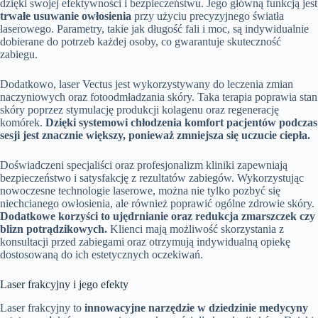
dzięki swojej efektywności i bezpieczeństwu. Jego główną funkcją jest
trwałe usuwanie owłosienia
przy użyciu precyzyjnego światła
laserowego. Parametry, takie jak długość fali i moc, są indywidualnie
dobierane do potrzeb każdej osoby, co gwarantuje skuteczność
zabiegu.
Dodatkowo, laser Vectus jest wykorzystywany do leczenia zmian
naczyniowych oraz fotoodmładzania skóry. Taka terapia poprawia stan
skóry poprzez stymulację produkcji kolagenu oraz regenerację
komórek.
Dzięki systemowi chłodzenia komfort pacjentów podczas
sesji jest znacznie większy, ponieważ zmniejsza się uczucie ciepła.
Doświadczeni specjaliści oraz profesjonalizm kliniki zapewniają
bezpieczeństwo i satysfakcję z rezultatów zabiegów. Wykorzystując
nowoczesne technologie laserowe, można nie tylko pozbyć się
niechcianego owłosienia, ale również poprawić ogólne zdrowie skóry.
Dodatkowe korzyści to ujędrnianie oraz redukcja zmarszczek czy
blizn potrądzikowych.
Klienci mają możliwość skorzystania z
konsultacji przed zabiegami oraz otrzymują indywidualną opiekę
dostosowaną do ich estetycznych oczekiwań.
Laser frakcyjny i jego efekty
Laser frakcyjny to
innowacyjne narzędzie w dziedzinie medycyny