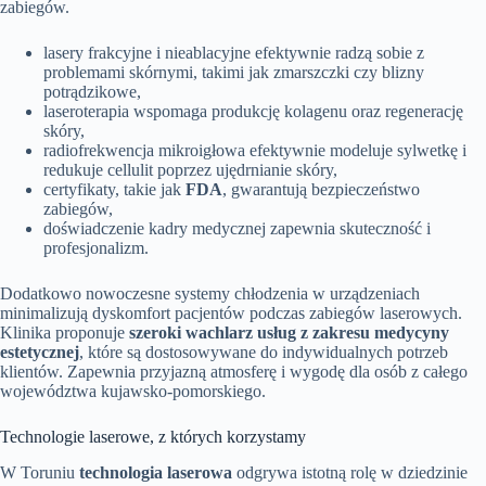
zabiegów.
lasery frakcyjne i nieablacyjne efektywnie radzą sobie z
problemami skórnymi, takimi jak zmarszczki czy blizny
potrądzikowe,
laseroterapia wspomaga produkcję kolagenu oraz regenerację
skóry,
radiofrekwencja mikroigłowa efektywnie modeluje sylwetkę i
redukuje cellulit poprzez ujędrnianie skóry,
certyfikaty, takie jak
FDA
, gwarantują bezpieczeństwo
zabiegów,
doświadczenie kadry medycznej zapewnia skuteczność i
profesjonalizm.
Dodatkowo nowoczesne systemy chłodzenia w urządzeniach
minimalizują dyskomfort pacjentów podczas zabiegów laserowych.
Klinika proponuje
szeroki wachlarz usług z zakresu medycyny
estetycznej
, które są dostosowywane do indywidualnych potrzeb
klientów. Zapewnia przyjazną atmosferę i wygodę dla osób z całego
województwa kujawsko-pomorskiego.
Technologie laserowe, z których korzystamy
W Toruniu
technologia laserowa
odgrywa istotną rolę w dziedzinie