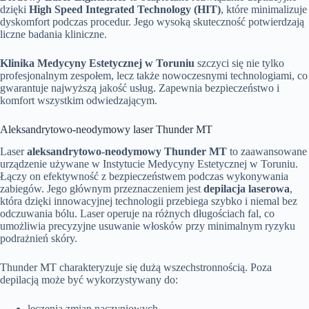
dzięki
High Speed Integrated Technology (HIT)
, które minimalizuje
dyskomfort podczas procedur. Jego wysoką skuteczność potwierdzają
liczne badania kliniczne.
Klinika Medycyny Estetycznej w Toruniu
szczyci się nie tylko
profesjonalnym zespołem, lecz także nowoczesnymi technologiami, co
gwarantuje najwyższą jakość usług. Zapewnia bezpieczeństwo i
komfort wszystkim odwiedzającym.
Aleksandrytowo-neodymowy laser Thunder MT
Laser
aleksandrytowo-neodymowy Thunder MT
to zaawansowane
urządzenie używane w Instytucie Medycyny Estetycznej w Toruniu.
Łączy on efektywność z bezpieczeństwem podczas wykonywania
zabiegów. Jego głównym przeznaczeniem jest
depilacja laserowa
,
która dzięki innowacyjnej technologii przebiega szybko i niemal bez
odczuwania bólu. Laser operuje na różnych długościach fal, co
umożliwia precyzyjne usuwanie włosków przy minimalnym ryzyku
podrażnień skóry.
Thunder MT charakteryzuje się dużą wszechstronnością. Poza
depilacją może być wykorzystywany do:
leczenia zmian naczyniowych,