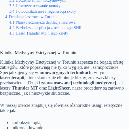
3.2
Leczenie zmian naczyniowych
3.3
Laserowe usuwanie tatuaży
3.4
Fotoodmładzanie i regeneracja skóry
4
Depilacja laserowa w Toruniu
4.1
Najskuteczniejsza depilacja laserowa
4.2
Bezbolesna depilacja z technologią SHR
4.3
Laser Thunder MT i jego zalety
Klinika Medycyny Estetycznej w Toruniu
Klinika Medycyny Estetycznej w Toruniu zaprasza na bogatą ofertę
zabiegów, które poprawiają nie tylko wygląd, ale i samopoczucie.
Specjalizujemy się w
innowacyjnych technikach
, w tym
laseroterapii
, która skutecznie eliminuje blizny, zmarszczki czy
przebarwienia. Dzięki
zaawansowanej technologii medycznej
, jak
lasery
Thunder MT
oraz
LightSheer
, nasze procedury są zarówno
bezpieczne, jak i niezwykle skuteczne.
W naszej ofercie znajdują się również różnorodne usługi estetyczne
takie jak:
karboksyterapia,
mikronakłuwanie.