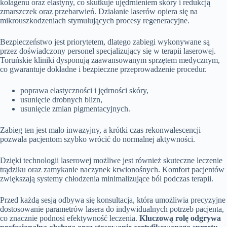
kolagenu oraz elastyny, co skutkuje ujędrnieniem skóry i redukcją
zmarszczek oraz przebarwień. Działanie laserów opiera się na
mikrouszkodzeniach stymulujących procesy regeneracyjne.
Bezpieczeństwo jest priorytetem, dlatego zabiegi wykonywane są
przez doświadczony personel specjalizujący się w terapii laserowej.
Toruńskie kliniki dysponują zaawansowanym sprzętem medycznym,
co gwarantuje dokładne i bezpieczne przeprowadzenie procedur.
poprawa elastyczności i jędrności skóry,
usunięcie drobnych blizn,
usunięcie zmian pigmentacyjnych.
Zabieg ten jest mało inwazyjny, a krótki czas rekonwalescencji
pozwala pacjentom szybko wrócić do normalnej aktywności.
Dzięki technologii laserowej możliwe jest również skuteczne leczenie
trądziku oraz zamykanie naczynek krwionośnych. Komfort pacjentów
zwiększają systemy chłodzenia minimalizujące ból podczas terapii.
Przed każdą sesją odbywa się konsultacja, która umożliwia precyzyjne
dostosowanie parametrów lasera do indywidualnych potrzeb pacjenta,
co znacznie podnosi efektywność leczenia.
Kluczową rolę odgrywa