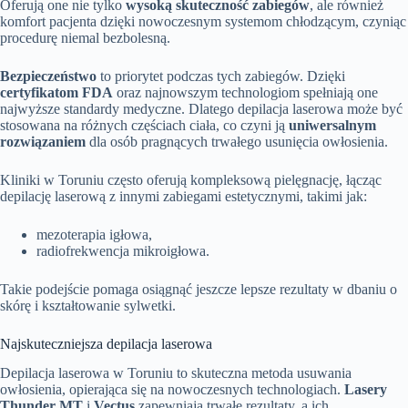
Oferują one nie tylko
wysoką skuteczność zabiegów
, ale również
komfort pacjenta dzięki nowoczesnym systemom chłodzącym, czyniąc
procedurę niemal bezbolesną.
Bezpieczeństwo
to priorytet podczas tych zabiegów. Dzięki
certyfikatom FDA
oraz najnowszym technologiom spełniają one
najwyższe standardy medyczne. Dlatego depilacja laserowa może być
stosowana na różnych częściach ciała, co czyni ją
uniwersalnym
rozwiązaniem
dla osób pragnących trwałego usunięcia owłosienia.
Kliniki w Toruniu często oferują kompleksową pielęgnację, łącząc
depilację laserową z innymi zabiegami estetycznymi, takimi jak:
mezoterapia igłowa,
radiofrekwencja mikroigłowa.
Takie podejście pomaga osiągnąć jeszcze lepsze rezultaty w dbaniu o
skórę i kształtowanie sylwetki.
Najskuteczniejsza depilacja laserowa
Depilacja laserowa w Toruniu to skuteczna metoda usuwania
owłosienia, opierająca się na nowoczesnych technologiach.
Lasery
Thunder MT
i
Vectus
zapewniają trwałe rezultaty, a ich