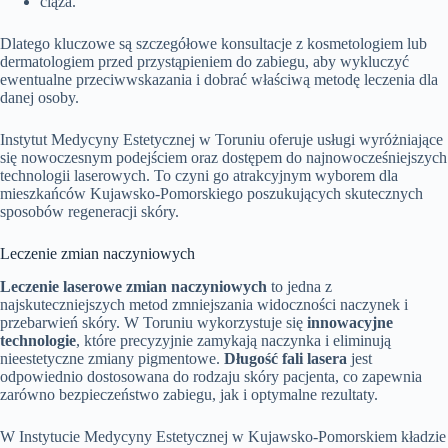
ciąża.
Dlatego kluczowe są szczegółowe konsultacje z kosmetologiem lub
dermatologiem przed przystąpieniem do zabiegu, aby wykluczyć
ewentualne przeciwwskazania i dobrać właściwą metodę leczenia dla
danej osoby.
Instytut Medycyny Estetycznej w Toruniu oferuje usługi wyróżniające
się nowoczesnym podejściem oraz dostępem do najnowocześniejszych
technologii laserowych. To czyni go atrakcyjnym wyborem dla
mieszkańców Kujawsko-Pomorskiego poszukujących skutecznych
sposobów regeneracji skóry.
Leczenie zmian naczyniowych
Leczenie laserowe zmian naczyniowych
to jedna z
najskuteczniejszych metod zmniejszania widoczności naczynek i
przebarwień skóry. W Toruniu wykorzystuje się
innowacyjne
technologie
, które precyzyjnie zamykają naczynka i eliminują
nieestetyczne zmiany pigmentowe.
Długość fali lasera
jest
odpowiednio dostosowana do rodzaju skóry pacjenta, co zapewnia
zarówno bezpieczeństwo zabiegu, jak i optymalne rezultaty.
W Instytucie Medycyny Estetycznej w Kujawsko-Pomorskiem kładzie