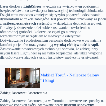
Laser diodowy
LightSheer
wyróżnia się wyjątkowym poziomem
bezpieczeństwa, co zawdzięcza innowacyjnej technologii chłodzenia.
Dzięki temu znacząco zmniejsza się ryzyko poparzeń i odczuwania
dyskomfortu w trakcie zabiegów. Jest powszechnie uznawany za jeden
z
najbezpieczniejszych systemów
w dziedzinie depilacji laserowej.
Co więcej, skutecznie radzi sobie z usuwaniem owłosienia o
różnorodnej grubości i kolorze, co czyni go niezwykle
wszechstronnym narzędziem w medycynie estetycznej.
Doświadczenie i profesjonalizm personelu dodatkowo wpływają na
komfort pacjentów oraz gwarantują
wysoką efektywność terapii
.
Zastosowanie nowoczesnych technologii sprawia, że zabiegi przy
użyciu lasera LightSheer są nie tylko bezpieczne, ale także wygodne
dla osób korzystających z usług instytutów medycyny estetycznej.
Makijaż Toruń - Najlepsze Salony
I Usługi
Zabiegi laserowe i laseroterapia
Zabiegi laserowe i laseroterapia w Toruniu to nowoczesne sposoby na
poprawę kondycji skóry, oferowane przez
Instytut Medycyny