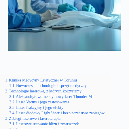
1
Klinika Medycyny Estetycznej w Toruniu
1.1
Nowoczesne technologie i sprzęt medyczny
2
Technologie laserowe, z których korzystamy
2.1
Aleksandrytowo-neodymowy laser Thunder MT
2.2
Laser Vectus i jego zastosowania
2.3
Laser frakcyjny i jego efekty
2.4
Laser diodowy LightSheer i bezpieczeństwo zabiegów
3
Zabiegi laserowe i laseroterapia
3.1
Laserowe usuwanie blizn i zmarszczek