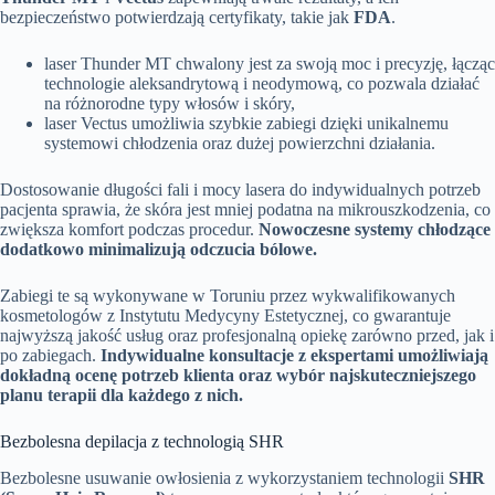
bezpieczeństwo potwierdzają certyfikaty, takie jak
FDA
.
laser Thunder MT chwalony jest za swoją moc i precyzję, łącząc
technologie aleksandrytową i neodymową, co pozwala działać
na różnorodne typy włosów i skóry,
laser Vectus umożliwia szybkie zabiegi dzięki unikalnemu
systemowi chłodzenia oraz dużej powierzchni działania.
Dostosowanie długości fali i mocy lasera do indywidualnych potrzeb
pacjenta sprawia, że skóra jest mniej podatna na mikrouszkodzenia, co
zwiększa komfort podczas procedur.
Nowoczesne systemy chłodzące
dodatkowo minimalizują odczucia bólowe.
Zabiegi te są wykonywane w Toruniu przez wykwalifikowanych
kosmetologów z Instytutu Medycyny Estetycznej, co gwarantuje
najwyższą jakość usług oraz profesjonalną opiekę zarówno przed, jak i
po zabiegach.
Indywidualne konsultacje z ekspertami umożliwiają
dokładną ocenę potrzeb klienta oraz wybór najskuteczniejszego
planu terapii dla każdego z nich.
Bezbolesna depilacja z technologią SHR
Bezbolesne usuwanie owłosienia z wykorzystaniem technologii
SHR