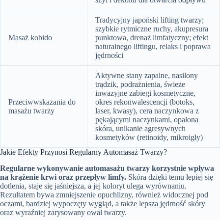
Tradycyjny japoński lifting twarzy;
szybkie rytmiczne ruchy, akupresura
Masaż kobido
punktowa, drenaż limfatyczny; efekt
naturalnego liftingu, relaks i poprawa
jędrności
Aktywne stany zapalne, nasilony
trądzik, podrażnienia, świeże
inwazyjne zabiegi kosmetyczne,
Przeciwwskazania do
okres rekonwalescencji (botoks,
masażu twarzy
laser, kwasy), cera naczynkowa z
pękającymi naczynkami, opalona
skóra, unikanie agresywnych
kosmetyków (retinoidy, mikroigły)
Jakie Efekty Przynosi Regularny Automasaż Twarzy?
Regularne wykonywanie automasażu twarzy korzystnie wpływa
na krążenie krwi oraz przepływ limfy.
Skóra dzięki temu lepiej się
dotlenia, staje się jaśniejsza, a jej koloryt ulega wyrównaniu.
Rezultatem bywa zmniejszenie opuchlizny, również widocznej pod
oczami, bardziej wypoczęty wygląd, a także lepsza jędrność skóry
oraz wyraźniej zarysowany owal twarzy.