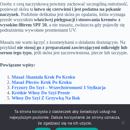
Osoby z cerą naczynkową powinny zachować szczególną ostrożność,
ponieważ skóra ta
łatwo się czerwieni i jest podatna na pękanie
naczynek
. Podobnie delikatna jest skóra po opalaniu, która wymaga
przede wszystkim
właściwej pielęgnacji i stosowania kremów z
wysokim filtrem SPF 50
, a nie masażu, zwłaszcza gdy pojawiły się
podrażnienia wywołane promieniami UV.
Masażu nie warto łączyć z kosmetykami o działaniu drażniącym. Na
przykład
nie stosuj go z preparatami zawierającymi mikroigły lub
serum tego typu
, jeśli skóra jest zaczerwieniona, piecze lub szczypie.
Powiązane wpisy:
Masaż Shantala Krok Po Kroku
Masaż Pleców Krok Po Kroku
Fryzury Do Szyi – Wszechstronność I Stylizacja
Krótkie Włosy Do Szyi Proste
Włosy Do Szyi Z Grzywką Na Bok
Ta strona korzysta z ciasteczek aby świadczyć usługi na
najwyższym poziomie. Dalsze korzystanie ze strony oznacza,
Sport
Uroda
że zgadzasz się na ich użycie.
Zdrowie
Żywność