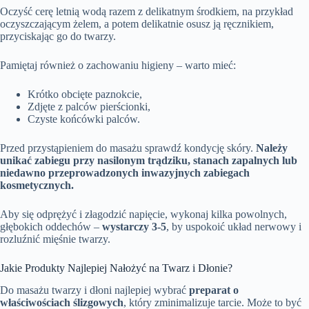
Oczyść cerę letnią wodą razem z delikatnym środkiem, na przykład
oczyszczającym żelem, a potem delikatnie osusz ją ręcznikiem,
przyciskając go do twarzy.
Pamiętaj również o zachowaniu higieny – warto mieć:
Krótko obcięte paznokcie,
Zdjęte z palców pierścionki,
Czyste końcówki palców.
Przed przystąpieniem do masażu sprawdź kondycję skóry.
Należy
unikać zabiegu przy nasilonym trądziku, stanach zapalnych lub
niedawno przeprowadzonych inwazyjnych zabiegach
kosmetycznych.
Aby się odprężyć i złagodzić napięcie, wykonaj kilka powolnych,
głębokich oddechów –
wystarczy 3-5
, by uspokoić układ nerwowy i
rozluźnić mięśnie twarzy.
Jakie Produkty Najlepiej Nałożyć na Twarz i Dłonie?
Do masażu twarzy i dłoni najlepiej wybrać
preparat o
właściwościach ślizgowych
, który zminimalizuje tarcie. Może to być