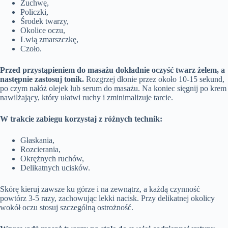
Żuchwę,
Policzki,
Środek twarzy,
Okolice oczu,
Lwią zmarszczkę,
Czoło.
Przed przystąpieniem do masażu dokładnie oczyść twarz żelem, a
następnie zastosuj tonik.
Rozgrzej dłonie przez około 10-15 sekund,
po czym nałóż olejek lub serum do masażu. Na koniec sięgnij po krem
nawilżający, który ułatwi ruchy i zminimalizuje tarcie.
W trakcie zabiegu korzystaj z różnych technik:
Głaskania,
Rozcierania,
Okrężnych ruchów,
Delikatnych ucisków.
Skórę kieruj zawsze ku górze i na zewnątrz, a każdą czynność
powtórz 3-5 razy, zachowując lekki nacisk. Przy delikatnej okolicy
wokół oczu stosuj szczególną ostrożność.