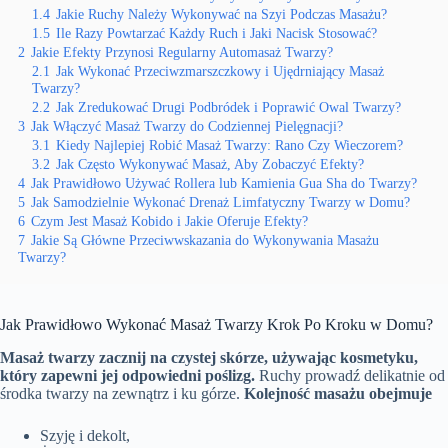
1.4
Jakie Ruchy Należy Wykonywać na Szyi Podczas Masażu?
1.5
Ile Razy Powtarzać Każdy Ruch i Jaki Nacisk Stosować?
2
Jakie Efekty Przynosi Regularny Automasaż Twarzy?
2.1
Jak Wykonać Przeciwzmarszczkowy i Ujędrniający Masaż
Twarzy?
2.2
Jak Zredukować Drugi Podbródek i Poprawić Owal Twarzy?
3
Jak Włączyć Masaż Twarzy do Codziennej Pielęgnacji?
3.1
Kiedy Najlepiej Robić Masaż Twarzy: Rano Czy Wieczorem?
3.2
Jak Często Wykonywać Masaż, Aby Zobaczyć Efekty?
4
Jak Prawidłowo Używać Rollera lub Kamienia Gua Sha do Twarzy?
5
Jak Samodzielnie Wykonać Drenaż Limfatyczny Twarzy w Domu?
6
Czym Jest Masaż Kobido i Jakie Oferuje Efekty?
7
Jakie Są Główne Przeciwwskazania do Wykonywania Masażu
Twarzy?
Jak Prawidłowo Wykonać Masaż Twarzy Krok Po Kroku w Domu?
Masaż twarzy zacznij na czystej skórze, używając kosmetyku,
który zapewni jej odpowiedni poślizg.
Ruchy prowadź delikatnie od
środka twarzy na zewnątrz i ku górze.
Kolejność masażu obejmuje
Szyję i dekolt,