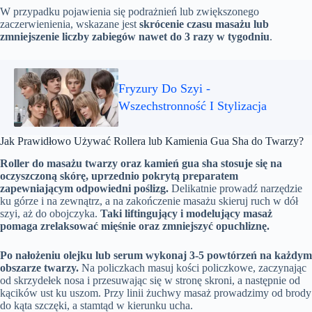
W przypadku pojawienia się podrażnień lub zwiększonego
zaczerwienienia, wskazane jest
skrócenie czasu masażu lub
zmniejszenie liczby zabiegów nawet do 3 razy w tygodniu
.
Fryzury Do Szyi -
Wszechstronność I Stylizacja
Jak Prawidłowo Używać Rollera lub Kamienia Gua Sha do Twarzy?
Roller do masażu twarzy oraz kamień gua sha stosuje się na
oczyszczoną skórę, uprzednio pokrytą preparatem
zapewniającym odpowiedni poślizg.
Delikatnie prowadź narzędzie
ku górze i na zewnątrz, a na zakończenie masażu skieruj ruch w dół
szyi, aż do obojczyka.
Taki liftingujący i modelujący masaż
pomaga zrelaksować mięśnie oraz zmniejszyć opuchliznę.
Po nałożeniu olejku lub serum wykonaj 3-5 powtórzeń na każdym
obszarze twarzy.
Na policzkach masuj kości policzkowe, zaczynając
od skrzydełek nosa i przesuwając się w stronę skroni, a następnie od
kącików ust ku uszom. Przy linii żuchwy masaż prowadzimy od brody
do kąta szczęki, a stamtąd w kierunku ucha.