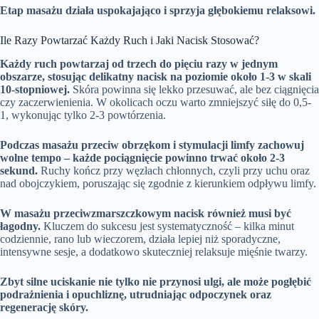
Etap masażu działa uspokajająco i sprzyja głębokiemu relaksowi.
Ile Razy Powtarzać Każdy Ruch i Jaki Nacisk Stosować?
Każdy ruch powtarzaj od trzech do pięciu razy w jednym
obszarze, stosując delikatny nacisk na poziomie około 1-3 w skali
10-stopniowej.
Skóra powinna się lekko przesuwać, ale bez ciągnięcia
czy zaczerwienienia. W okolicach oczu warto zmniejszyć siłę do 0,5-
1, wykonując tylko 2-3 powtórzenia.
Podczas masażu przeciw obrzękom i stymulacji limfy zachowuj
wolne tempo – każde pociągnięcie powinno trwać około 2-3
sekund.
Ruchy kończ przy węzłach chłonnych, czyli przy uchu oraz
nad obojczykiem, poruszając się zgodnie z kierunkiem odpływu limfy.
W masażu przeciwzmarszczkowym nacisk również musi być
łagodny.
Kluczem do sukcesu jest systematyczność – kilka minut
codziennie, rano lub wieczorem, działa lepiej niż sporadyczne,
intensywne sesje, a dodatkowo skuteczniej relaksuje mięśnie twarzy.
Zbyt silne uciskanie nie tylko nie przynosi ulgi, ale może pogłębić
podrażnienia i opuchliznę, utrudniając odpoczynek oraz
regenerację skóry.