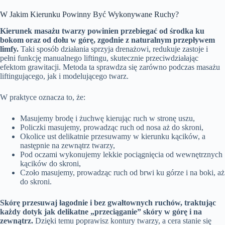
W Jakim Kierunku Powinny Być Wykonywane Ruchy?
Kierunek masażu twarzy powinien przebiegać od środka ku
bokom oraz od dołu w górę, zgodnie z naturalnym przepływem
limfy.
Taki sposób działania sprzyja drenażowi, redukuje zastoje i
pełni funkcję manualnego liftingu, skutecznie przeciwdziałając
efektom grawitacji. Metoda ta sprawdza się zarówno podczas masażu
liftingującego, jak i modelującego twarz.
W praktyce oznacza to, że:
Masujemy brodę i żuchwę kierując ruch w stronę uszu,
Policzki masujemy, prowadząc ruch od nosa aż do skroni,
Okolice ust delikatnie przesuwamy w kierunku kącików, a
następnie na zewnątrz twarzy,
Pod oczami wykonujemy lekkie pociągnięcia od wewnętrznych
kącików do skroni,
Czoło masujemy, prowadząc ruch od brwi ku górze i na boki, aż
do skroni.
Skórę przesuwaj łagodnie i bez gwałtownych ruchów, traktując
każdy dotyk jak delikatne „przeciąganie” skóry w górę i na
zewnątrz.
Dzięki temu poprawisz kontury twarzy, a cera stanie się