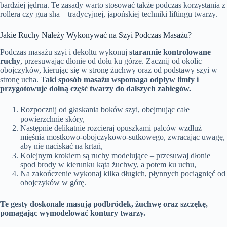
bardziej jędrna. Te zasady warto stosować także podczas korzystania z
rollera czy gua sha – tradycyjnej, japońskiej techniki liftingu twarzy.
Jakie Ruchy Należy Wykonywać na Szyi Podczas Masażu?
Podczas masażu szyi i dekoltu wykonuj
starannie kontrolowane
ruchy
, przesuwając dłonie od dołu ku górze. Zacznij od okolic
obojczyków, kierując się w stronę żuchwy oraz od podstawy szyi w
stronę ucha.
Taki sposób masażu wspomaga odpływ limfy i
przygotowuje dolną część twarzy do dalszych zabiegów.
Rozpocznij od głaskania boków szyi, obejmując całe
powierzchnie skóry,
Następnie delikatnie rozcieraj opuszkami palców wzdłuż
mięśnia mostkowo-obojczykowo-sutkowego, zwracając uwagę,
aby nie naciskać na krtań,
Kolejnym krokiem są ruchy modelujące – przesuwaj dłonie
spod brody w kierunku kąta żuchwy, a potem ku uchu,
Na zakończenie wykonaj kilka długich, płynnych pociągnięć od
obojczyków w górę.
Te gesty doskonale masują podbródek, żuchwę oraz szczękę,
pomagając wymodelować kontury twarzy.