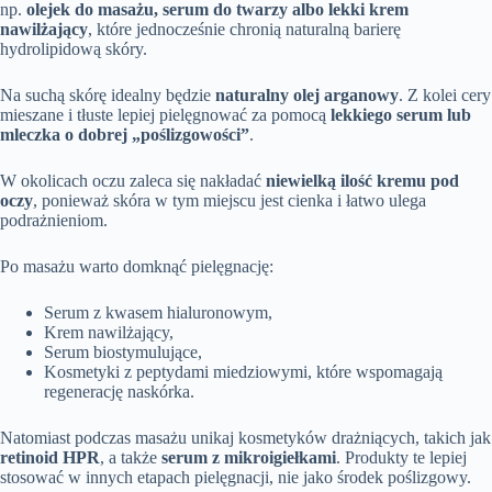
np.
olejek do masażu, serum do twarzy albo lekki krem
nawilżający
, które jednocześnie chronią naturalną barierę
hydrolipidową skóry.
Na suchą skórę idealny będzie
naturalny olej arganowy
. Z kolei cery
mieszane i tłuste lepiej pielęgnować za pomocą
lekkiego serum lub
mleczka o dobrej „poślizgowości”
.
W okolicach oczu zaleca się nakładać
niewielką ilość kremu pod
oczy
, ponieważ skóra w tym miejscu jest cienka i łatwo ulega
podrażnieniom.
Po masażu warto domknąć pielęgnację:
Serum z kwasem hialuronowym,
Krem nawilżający,
Serum biostymulujące,
Kosmetyki z peptydami miedziowymi, które wspomagają
regenerację naskórka.
Natomiast podczas masażu unikaj kosmetyków drażniących, takich jak
retinoid HPR
, a także
serum z mikroigiełkami
. Produkty te lepiej
stosować w innych etapach pielęgnacji, nie jako środek poślizgowy.