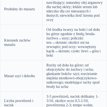
nawilżający; naturalny olej arganowy
dla suchej skóry; lekkie serum lub
Produkty do masażu
mleczko dla cer mieszanych i
tłustych; niewielka ilość kremu pod
oczy
Od środka twarzy na boki i od dołu
ku górze zgodnie z limfą; broda-
żuchwa→uszy; policzki:
Kierunek ruchów
nos→skronie; okolice ust na
masażu
zewnątrz; pod oczy: wewnętrzny
kącik→skronie; czoło: brwi→góra i
boki
Ruchy od dołu ku górze; od
obojczyków do żuchwy i ucha;
głaskanie boków szyi; rozcieranie
Masaż szyi i dekoltu
mięśnia mostkowo-obojczykowo-
sutkowego; modelujące ruchy spod
brody ku uchu
3-5 powtórzeń, nacisk delikatny 1-
Liczba powtórzeń i
3/10, okolice oczu 0,5-1/10,
nacisk
powtórzenia 2-3; tempo wolne,