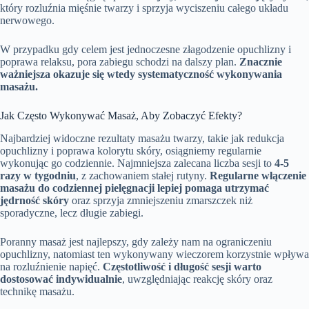
który rozluźnia mięśnie twarzy i sprzyja wyciszeniu całego układu
nerwowego.
W przypadku gdy celem jest jednoczesne złagodzenie opuchlizny i
poprawa relaksu, pora zabiegu schodzi na dalszy plan.
Znacznie
ważniejsza okazuje się wtedy systematyczność wykonywania
masażu.
Jak Często Wykonywać Masaż, Aby Zobaczyć Efekty?
Najbardziej widoczne rezultaty masażu twarzy, takie jak redukcja
opuchlizny i poprawa kolorytu skóry, osiągniemy regularnie
wykonując go codziennie. Najmniejsza zalecana liczba sesji to
4-5
razy w tygodniu
, z zachowaniem stałej rutyny.
Regularne włączenie
masażu do codziennej pielęgnacji lepiej pomaga utrzymać
jędrność skóry
oraz sprzyja zmniejszeniu zmarszczek niż
sporadyczne, lecz długie zabiegi.
Poranny masaż jest najlepszy, gdy zależy nam na ograniczeniu
opuchlizny, natomiast ten wykonywany wieczorem korzystnie wpływa
na rozluźnienie napięć.
Częstotliwość i długość sesji warto
dostosować indywidualnie
, uwzględniając reakcję skóry oraz
technikę masażu.