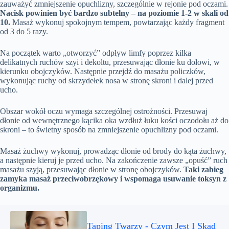
zauważyć zmniejszenie opuchlizny, szczególnie w rejonie pod oczami.
Nacisk powinien być bardzo subtelny – na poziomie 1-2 w skali od
10.
Masaż wykonuj spokojnym tempem, powtarzając każdy fragment
od 3 do 5 razy.
Na początek warto „otworzyć” odpływ limfy poprzez kilka
delikatnych ruchów szyi i dekoltu, przesuwając dłonie ku dołowi, w
kierunku obojczyków. Następnie przejdź do masażu policzków,
wykonując ruchy od skrzydełek nosa w stronę skroni i dalej przed
ucho.
Obszar wokół oczu wymaga szczególnej ostrożności. Przesuwaj
dłonie od wewnętrznego kącika oka wzdłuż łuku kości oczodołu aż do
skroni – to świetny sposób na zmniejszenie opuchlizny pod oczami.
Masaż żuchwy wykonuj, prowadząc dłonie od brody do kąta żuchwy,
a następnie kieruj je przed ucho. Na zakończenie zawsze „opuść” ruch
masażu szyją, przesuwając dłonie w stronę obojczyków.
Taki zabieg
zamyka masaż przeciwobrzękowy i wspomaga usuwanie toksyn z
organizmu.
Taping Twarzy - Czym Jest I Skąd