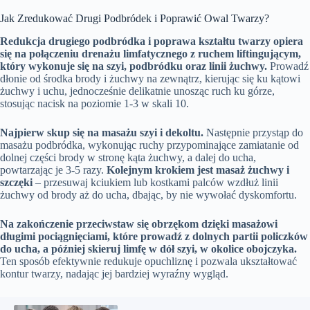
Jak Zredukować Drugi Podbródek i Poprawić Owal Twarzy?
Redukcja drugiego podbródka i poprawa kształtu twarzy opiera
się na połączeniu drenażu limfatycznego z ruchem liftingującym,
który wykonuje się na szyi, podbródku oraz linii żuchwy.
Prowadź
dłonie od środka brody i żuchwy na zewnątrz, kierując się ku kątowi
żuchwy i uchu, jednocześnie delikatnie unosząc ruch ku górze,
stosując nacisk na poziomie 1-3 w skali 10.
Najpierw skup się na masażu szyi i dekoltu.
Następnie przystąp do
masażu podbródka, wykonując ruchy przypominające zamiatanie od
dolnej części brody w stronę kąta żuchwy, a dalej do ucha,
powtarzając je 3-5 razy.
Kolejnym krokiem jest masaż żuchwy i
szczęki
– przesuwaj kciukiem lub kostkami palców wzdłuż linii
żuchwy od brody aż do ucha, dbając, by nie wywołać dyskomfortu.
Na zakończenie przeciwstaw się obrzękom dzięki masażowi
długimi pociągnięciami, które prowadź z dolnych partii policzków
do ucha, a później skieruj limfę w dół szyi, w okolice obojczyka.
Ten sposób efektywnie redukuje opuchliznę i pozwala ukształtować
kontur twarzy, nadając jej bardziej wyraźny wygląd.