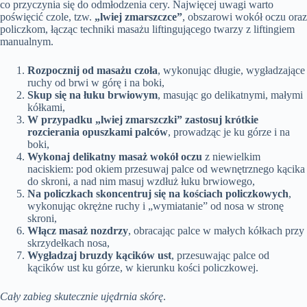
co przyczynia się do odmłodzenia cery. Najwięcej uwagi warto
poświęcić czole, tzw.
„lwiej zmarszczce”
, obszarowi wokół oczu oraz
policzkom, łącząc techniki masażu liftingującego twarzy z liftingiem
manualnym.
Rozpocznij od masażu czoła
, wykonując długie, wygładzające
ruchy od brwi w górę i na boki,
Skup się na łuku brwiowym
, masując go delikatnymi, małymi
kółkami,
W przypadku „lwiej zmarszczki” zastosuj krótkie
rozcierania opuszkami palców
, prowadząc je ku górze i na
boki,
Wykonaj delikatny masaż wokół oczu
z niewielkim
naciskiem: pod okiem przesuwaj palce od wewnętrznego kącika
do skroni, a nad nim masuj wzdłuż łuku brwiowego,
Na policzkach skoncentruj się na kościach policzkowych
,
wykonując okrężne ruchy i „wymiatanie” od nosa w stronę
skroni,
Włącz masaż nozdrzy
, obracając palce w małych kółkach przy
skrzydełkach nosa,
Wygładzaj bruzdy kącików ust
, przesuwając palce od
kącików ust ku górze, w kierunku kości policzkowej.
Cały zabieg skutecznie ujędrnia skórę
.