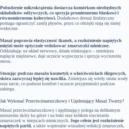
Pobudzenie mikrokrążenia dostarcza komórkom niezbędnych
składników odżywczych, co sprzyja promiennemu blaskowi i
równomiernemu kolorytowi.
Dodatkowo drenaż limfatyczny
pomaga ograniczyć zastój płynów, przez co obrzęki stają się mniej
widoczne.
Masaż poprawia elastyczność tkanek, a rozluźnienie napiętych
mięśni może optycznie redukować zmarszczki mimiczne.
Oddziałując na układ nerwowy, działa relaksująco – zmniejsza
napięcie mięśniowe, daje uczucie wypoczęcia i sprzyja wyciszeniu
stresu.
Stosując podczas masażu kosmetyk o właściwościach ślizgowych,
skóra zazwyczaj lepiej się nawilża.
Zmniejsza się wtedy utrata wody
oraz tarcie, co podnosi komfort i uczucie przyjemności podczas
zabiegu.
Jak Wykonać Przeciwzmarszczkowy i Ujędrniający Masaż Twarzy?
Masaż przeciwzmarszczkowy i ujędrniający polega na delikatnym
unoszeniu skóry ku górze i na boki oraz krótkim rozcieraniu
zmarszczek w miejscach mimicznych.
Jego celem jest rozluźnienie
napiętych partii
, a także wspieranie wizualnej redukcji zmarszczek,