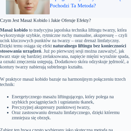
Pochodzi Ta Metoda?
Czym Jest Masaż Kobido i Jakie Oferuje Efekty?
Masaż kobido
to tradycyjna japońska technika liftingu twarzy, która
wykorzystuje szybkie, rytmiczne ruchy manualne, akupresurę – czyli
ucisk kluczowych punktów na twarzy – oraz drenaż limfatyczny.
Dzięki temu osiąga się efekt
naturalnego liftingu bez konieczności
stosowania urządzeń
. Już po pierwszej sesji można zauważyć, jak
twarz staje się bardziej zrelaksowana, napięcie mięśni wyraźnie spada,
a oznaki zmęczenia ustępują. Dodatkowo skóra odzyskuje jędrność, a
kontury twarzy nabierają subtelnego kształtu.
W praktyce masaż kobido bazuje na harmonijnym połączeniu trzech
technik:
Energetycznego masażu liftingującego, który polega na
szybkich pociągnięciach i ugniataniu tkanek,
Precyzyjnej akupresury punktowej twarzy,
Oraz zastosowaniu drenażu limfatycznego, dzięki któremu
zmniejsza się obrzęk.
Zabieg ten bywa często wybierany jako skuteczna metoda na