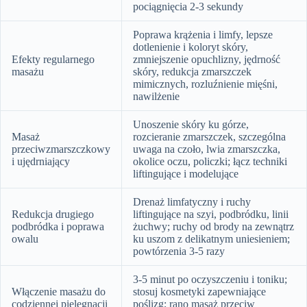
pociągnięcia 2-3 sekundy
Poprawa krążenia i limfy, lepsze
dotlenienie i koloryt skóry,
Efekty regularnego
zmniejszenie opuchlizny, jędrność
masażu
skóry, redukcja zmarszczek
mimicznych, rozluźnienie mięśni,
nawilżenie
Unoszenie skóry ku górze,
Masaż
rozcieranie zmarszczek, szczególna
przeciwzmarszczkowy
uwaga na czoło, lwia zmarszczka,
i ujędrniający
okolice oczu, policzki; łącz techniki
liftingujące i modelujące
Drenaż limfatyczny i ruchy
Redukcja drugiego
liftingujące na szyi, podbródku, linii
podbródka i poprawa
żuchwy; ruchy od brody na zewnątrz
owalu
ku uszom z delikatnym uniesieniem;
powtórzenia 3-5 razy
3-5 minut po oczyszczeniu i toniku;
Włączenie masażu do
stosuj kosmetyki zapewniające
codziennej pielęgnacji
poślizg; rano masaż przeciw