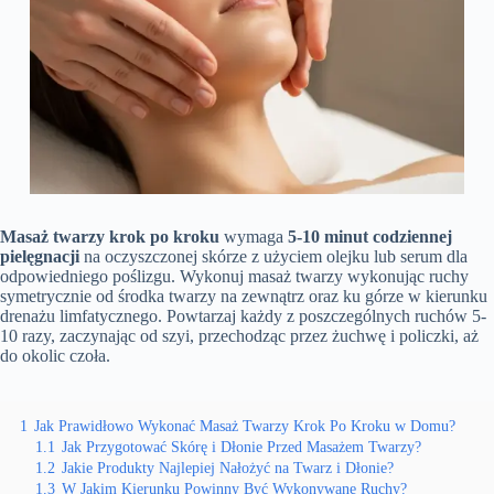
Masaż twarzy krok po kroku
wymaga
5-10 minut codziennej
pielęgnacji
na oczyszczonej skórze z użyciem olejku lub serum dla
odpowiedniego poślizgu. Wykonuj masaż twarzy wykonując ruchy
symetrycznie od środka twarzy na zewnątrz oraz ku górze w kierunku
drenażu limfatycznego. Powtarzaj każdy z poszczególnych ruchów 5-
10 razy, zaczynając od szyi, przechodząc przez żuchwę i policzki, aż
do okolic czoła.
1
Jak Prawidłowo Wykonać Masaż Twarzy Krok Po Kroku w Domu?
1.1
Jak Przygotować Skórę i Dłonie Przed Masażem Twarzy?
1.2
Jakie Produkty Najlepiej Nałożyć na Twarz i Dłonie?
1.3
W Jakim Kierunku Powinny Być Wykonywane Ruchy?