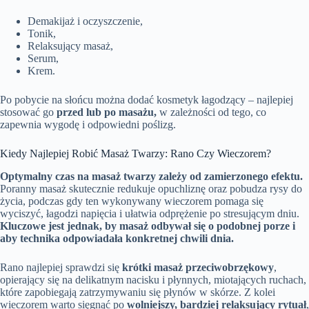
Demakijaż i oczyszczenie,
Tonik,
Relaksujący masaż,
Serum,
Krem.
Po pobycie na słońcu można dodać kosmetyk łagodzący – najlepiej
stosować go
przed lub po masażu,
w zależności od tego, co
zapewnia wygodę i odpowiedni poślizg.
Kiedy Najlepiej Robić Masaż Twarzy: Rano Czy Wieczorem?
Optymalny czas na masaż twarzy zależy od zamierzonego efektu.
Poranny masaż skutecznie redukuje opuchliznę oraz pobudza rysy do
życia, podczas gdy ten wykonywany wieczorem pomaga się
wyciszyć, łagodzi napięcia i ułatwia odprężenie po stresującym dniu.
Kluczowe jest jednak, by masaż odbywał się o podobnej porze i
aby technika odpowiadała konkretnej chwili dnia.
Rano najlepiej sprawdzi się
krótki masaż przeciwobrzękowy
,
opierający się na delikatnym nacisku i płynnych, miotających ruchach,
które zapobiegają zatrzymywaniu się płynów w skórze. Z kolei
wieczorem warto sięgnąć po
wolniejszy, bardziej relaksujący rytuał
,