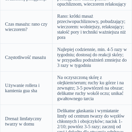
opuchliznom, wieczorem relaksujący
Rano: krótki masaż
przeciwopuchliznowy, pobudzający;
Czas masażu: rano czy
wieczorem: wolniejszy, relaksujący;
wieczorem?
stałość pory i techniki ważniejsza niż
pora
Najlepiej codziennie, min. 4-5 razy w
tygodniu; dostosuj do reakcji skóry;
Częstotliwość masażu
w przypadku podrażnień zmniejsz do
3 razy w tygodniu
Na oczyszczoną skórę z
olejkiem/serum; ruchy ku górze i na
Używanie rollera i
zewnątrz; 3-5 powtórzeń na obszar;
kamienia gua sha
delikatne ruchy wokół oczu; unikać
gwałtownego tarcia
Delikatne głaskania i wymiatanie
limfy od centrum twarzy do węzłów
Drenaż limfatyczny
chłonnych i obojczyków; nacisk 1-
twarzy w domu
2/10; powtórz 3-5 razy; zacznij od
szyi i dekoltu dla otwarcia odpływu