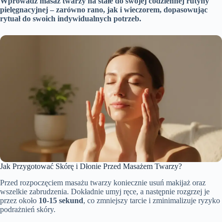
Wprowadź masaż twarzy na stałe do swojej codziennej rutyny
pielęgnacyjnej – zarówno rano, jak i wieczorem, dopasowując
rytuał do swoich indywidualnych potrzeb.
Jak Przygotować Skórę i Dłonie Przed Masażem Twarzy?
Przed rozpoczęciem masażu twarzy koniecznie usuń makijaż oraz
wszelkie zabrudzenia. Dokładnie umyj ręce, a następnie rozgrzej je
przez około
10-15 sekund
, co zmniejszy tarcie i zminimalizuje ryzyko
podrażnień skóry.