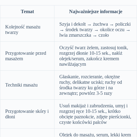
Temat
Najważniejsze informacje
Szyja i dekolt → żuchwa → policzki
Kolejność masażu
→ środek twarzy → okolice oczu →
twarzy
lwia zmarszczka → czoło
Oczyść twarz żelem, zastosuj tonik,
Przygotowanie przed
rozgrzej dłonie 10-15 sek., nałóż
masażem
olejek/serum, zakończ kremem
nawilżającym
Głaskanie, rozcieranie, okrężne
ruchy, delikatne uciski; ruchy od
Techniki masażu
środka twarzy ku górze i na
zewnątrz; powtórz 3-5 razy
Usuń makijaż i zabrudzenia, umyj i
Przygotowanie skóry i
rozgrzej ręce 10-15 sek., krótko
dłoni
obcięte paznokcie, zdjęte pierścionki,
czyste końcówki palców
Olejek do masażu, serum, lekki krem