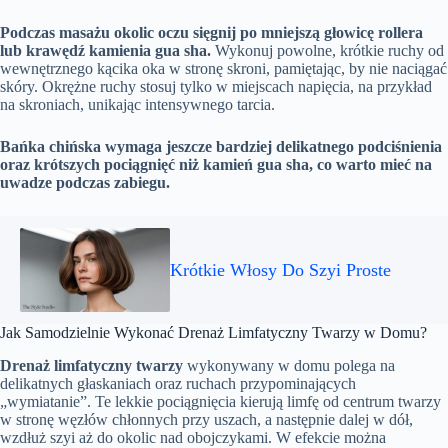
Podczas masażu okolic oczu sięgnij po mniejszą głowicę rollera
lub krawędź kamienia gua sha.
Wykonuj powolne, krótkie ruchy od
wewnętrznego kącika oka w stronę skroni, pamiętając, by nie naciągać
skóry. Okrężne ruchy stosuj tylko w miejscach napięcia, na przykład
na skroniach, unikając intensywnego tarcia.
Bańka chińska wymaga jeszcze bardziej delikatnego podciśnienia
oraz krótszych pociągnięć niż kamień gua sha, co warto mieć na
uwadze podczas zabiegu.
Krótkie Włosy Do Szyi Proste
Jak Samodzielnie Wykonać Drenaż Limfatyczny Twarzy w Domu?
Drenaż limfatyczny twarzy
wykonywany w domu polega na
delikatnych głaskaniach oraz ruchach przypominających
„wymiatanie”. Te lekkie pociągnięcia kierują limfę od centrum twarzy
w stronę węzłów chłonnych przy uszach, a następnie dalej w dół,
wzdłuż szyi aż do okolic nad obojczykami. W efekcie można