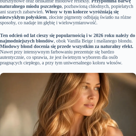
bursztynowe oraz delikatnie miodowe refleksy.
Przypomina barwę
naturalnego miodu pszczelego
, pozbawioną chłodnych, popielatych
ani szarych zabarwień.
Włosy w tym kolorze wyróżniają się
niezwykłym połyskiem
, złociste pigmenty odbijają światło na różne
sposoby, co nadaje im głębię i wielowymiarowość.
Ten odcień od lat cieszy się popularnością i w 2026 roku należy do
najmodniejszych blondów
, obok Vanilla Beige i maślanego blondu.
Miodowy blond docenia się przede wszystkim za naturalny efekt.
Nawet przy intensywnym farbowaniu prezentuje się bardzo
autentycznie, co sprawia, że jest świetnym wyborem dla osób
pragnących ciepłego, a przy tym uniwersalnego koloru włosów.