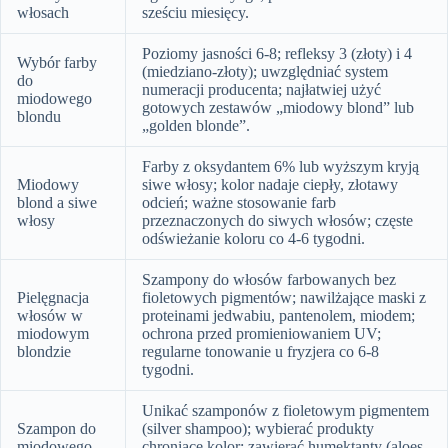
włosach
sześciu miesięcy.
Poziomy jasności 6-8; refleksy 3 (złoty) i 4
Wybór farby
(miedziano-złoty); uwzględniać system
do
numeracji producenta; najłatwiej użyć
miodowego
gotowych zestawów „miodowy blond” lub
blondu
„golden blonde”.
Farby z oksydantem 6% lub wyższym kryją
Miodowy
siwe włosy; kolor nadaje ciepły, złotawy
blond a siwe
odcień; ważne stosowanie farb
włosy
przeznaczonych do siwych włosów; częste
odświeżanie koloru co 4-6 tygodni.
Szampony do włosów farbowanych bez
Pielęgnacja
fioletowych pigmentów; nawilżające maski z
włosów w
proteinami jedwabiu, pantenolem, miodem;
miodowym
ochrona przed promieniowaniem UV;
blondzie
regularne tonowanie u fryzjera co 6-8
tygodni.
Unikać szamponów z fioletowym pigmentem
Szampon do
(silver shampoo); wybierać produkty
miodowego
chroniące kolor; zawierać humektanty (aloes,