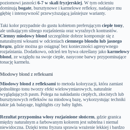
poziomowi jasności
6-7 w skali fryzjerskiej
. W tym odcieniu
dominują
bogate
, bursztynowe i karmelowe refleksy, nadające mu
głębię i intensywność przewyższającą jaśniejsze warianty.
Taki kolor przypadnie do gustu kobietom preferującym
ciepłe tony
,
ale unikającym silnego rozjaśnienia oraz wyraźnych kontrastów.
Ciemny miodowy blond
szczególnie dobrze komponuje się z
naturalnymi włosami w odcieniach
ciemnego blondu lub jasnego
brązu
, gdzie można go osiągnąć bez konieczności agresywnego
rozjaśniania. Dodatkowo, odcień ten bywa określany jako
karmelowy
blond
, ze względu na swoje ciepłe, nasycone barwy przypominające
tonację karmelu.
Miodowy blond z refleksami
Miodowy blond z refleksami
to metoda koloryzacji, która zamiast
jednolitego tonu tworzy efekt wielowymiarowych, naturalnie
wyglądających pasm. Polega na nakładaniu ciepłych, złocistych lub
bursztynowych refleksów na miodową bazę, wykorzystując techniki
takie jak balayage, highlights czy baby lights.
Rezultat przypomina włosy rozjaśnione słońcem
, gdzie granica
między naturalnym a farbowanym kolorem jest subtelna i niemal
niewidoczna. Dzięki temu fryzura sprawia wrażenie lekkiej i bardzo