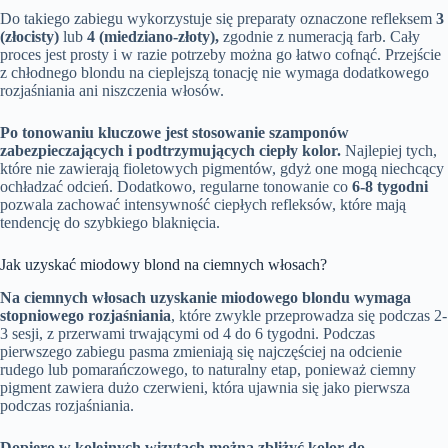
Do takiego zabiegu wykorzystuje się preparaty oznaczone refleksem
3
(złocisty)
lub
4 (miedziano-złoty),
zgodnie z numeracją farb. Cały
proces jest prosty i w razie potrzeby można go łatwo cofnąć. Przejście
z chłodnego blondu na cieplejszą tonację nie wymaga dodatkowego
rozjaśniania ani niszczenia włosów.
Po tonowaniu kluczowe jest stosowanie szamponów
zabezpieczających i podtrzymujących ciepły kolor.
Najlepiej tych,
które nie zawierają fioletowych pigmentów, gdyż one mogą niechcący
ochładzać odcień. Dodatkowo, regularne tonowanie co
6-8 tygodni
pozwala zachować intensywność ciepłych refleksów, które mają
tendencję do szybkiego blaknięcia.
Jak uzyskać miodowy blond na ciemnych włosach?
Na ciemnych włosach uzyskanie miodowego blondu wymaga
stopniowego rozjaśniania
, które zwykle przeprowadza się podczas 2-
3 sesji, z przerwami trwającymi od 4 do 6 tygodni. Podczas
pierwszego zabiegu pasma zmieniają się najczęściej na odcienie
rudego lub pomarańczowego, to naturalny etap, ponieważ ciemny
pigment zawiera dużo czerwieni, która ujawnia się jako pierwsza
podczas rozjaśniania.
Dopiero w kolejnych wizytach można zbliżyć kolor do