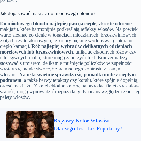
jasności.
Jak dopasować makijaż do miodowego blondu?
Do miodowego blondu najlepiej pasują ciepłe
, złociste odcienie
makijażu, które harmonijnie podkreślają refleksy włosów. Na powieki
warto sięgnąć po cienie w tonacjach miedzianych, brzoskwiniowych,
złotych czy terakotowych, te kolory pięknie wydobywają naturalne
ciepło karnacji.
Róż najlepiej wybrać w delikatnych odcieniach
morelowych lub brzoskwiniowych
, unikając chłodnych różów czy
intensywnych malin, które mogą zaburzyć efekt. Bronzer należy
stosować z umiarem, delikatnie muśnięcie policzków w zupełności
wystarczy, by nie stworzyć zbyt mocnego kontrastu z jasnymi
włosami.
Na usta świetnie sprawdzą się pomadki nude z ciepłym
podtonem
, a także barwy terakoty czy koralu, które spójnie dopełnią
całość makijażu. Z kolei chłodne kolory, na przykład fiolet czy stalowa
szarość, mogą wprowadzić niepożądany dysonans względem złocistej
palety włosów.
Brązowy Kolor Włosów -
Dlaczego Jest Tak Popularny?