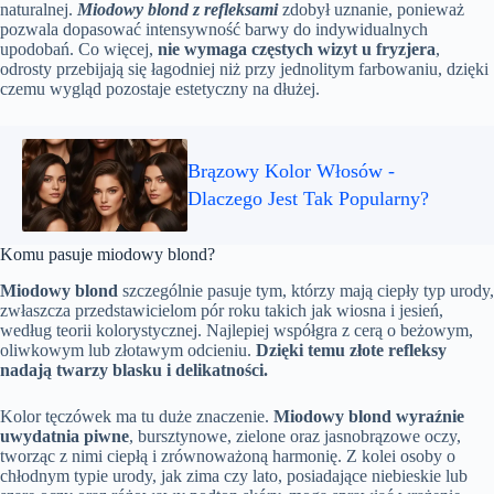
naturalnej.
Miodowy blond z refleksami
zdobył uznanie, ponieważ
pozwala dopasować intensywność barwy do indywidualnych
upodobań. Co więcej,
nie wymaga częstych wizyt u fryzjera
,
odrosty przebijają się łagodniej niż przy jednolitym farbowaniu, dzięki
czemu wygląd pozostaje estetyczny na dłużej.
Brązowy Kolor Włosów -
Dlaczego Jest Tak Popularny?
Komu pasuje miodowy blond?
Miodowy blond
szczególnie pasuje tym, którzy mają ciepły typ urody,
zwłaszcza przedstawicielom pór roku takich jak wiosna i jesień,
według teorii kolorystycznej. Najlepiej współgra z cerą o beżowym,
oliwkowym lub złotawym odcieniu.
Dzięki temu złote refleksy
nadają twarzy blasku i delikatności.
Kolor tęczówek ma tu duże znaczenie.
Miodowy blond wyraźnie
uwydatnia piwne
, bursztynowe, zielone oraz jasnobrązowe oczy,
tworząc z nimi ciepłą i zrównoważoną harmonię. Z kolei osoby o
chłodnym typie urody, jak zima czy lato, posiadające niebieskie lub