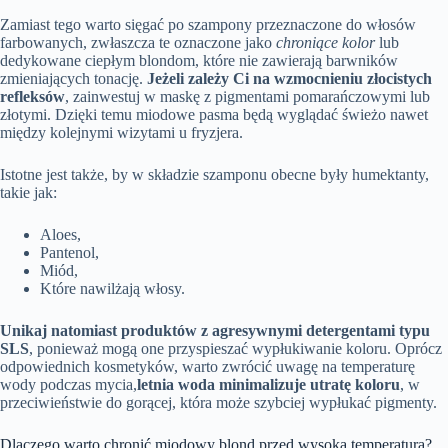
Zamiast tego warto sięgać po szampony przeznaczone do włosów
farbowanych, zwłaszcza te oznaczone jako
chroniące kolor
lub
dedykowane ciepłym blondom, które nie zawierają barwników
zmieniających tonację.
Jeżeli zależy Ci na wzmocnieniu złocistych
refleksów
, zainwestuj w maskę z pigmentami pomarańczowymi lub
złotymi. Dzięki temu miodowe pasma będą wyglądać świeżo nawet
między kolejnymi wizytami u fryzjera.
Istotne jest także, by w składzie szamponu obecne były humektanty,
takie jak:
Aloes,
Pantenol,
Miód,
Które nawilżają włosy.
Unikaj natomiast produktów z agresywnymi detergentami typu
SLS
, ponieważ mogą one przyspieszać wypłukiwanie koloru. Oprócz
odpowiednich kosmetyków, warto zwrócić uwagę na temperaturę
wody podczas mycia,
letnia woda minimalizuje utratę koloru
, w
przeciwieństwie do gorącej, która może szybciej wypłukać pigmenty.
Dlaczego warto chronić miodowy blond przed wysoką temperaturą?