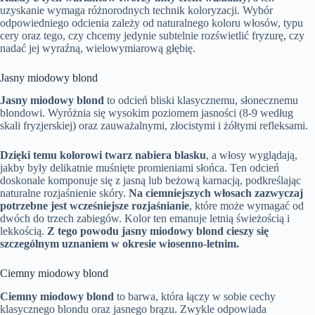
uzyskanie wymaga różnorodnych technik koloryzacji. Wybór
odpowiedniego odcienia zależy od naturalnego koloru włosów, typu
cery oraz tego, czy chcemy jedynie subtelnie rozświetlić fryzurę, czy
nadać jej wyraźną, wielowymiarową głębię.
Jasny miodowy blond
Jasny miodowy blond
to odcień bliski klasycznemu, słonecznemu
blondowi. Wyróżnia się wysokim poziomem jasności (8-9 według
skali fryzjerskiej) oraz zauważalnymi, złocistymi i żółtymi refleksami.
Dzięki temu kolorowi twarz nabiera blasku
, a włosy wyglądają,
jakby były delikatnie muśnięte promieniami słońca. Ten odcień
doskonale komponuje się z jasną lub beżową karnacją, podkreślając
naturalne rozjaśnienie skóry.
Na ciemniejszych włosach zazwyczaj
potrzebne jest wcześniejsze rozjaśnianie
, które może wymagać od
dwóch do trzech zabiegów. Kolor ten emanuje letnią świeżością i
lekkością.
Z tego powodu jasny miodowy blond cieszy się
szczególnym uznaniem w okresie wiosenno-letnim.
Ciemny miodowy blond
Ciemny miodowy blond
to barwa, która łączy w sobie cechy
klasycznego blondu oraz jasnego brązu. Zwykle odpowiada