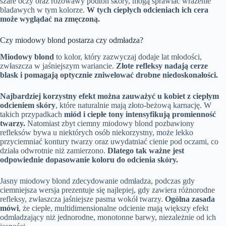
szare oczy oraz różowawy podton skóry, mogą sprawiać wrażenie
bladawych w tym kolorze.
W tych ciepłych odcieniach ich cera
może wyglądać na zmęczoną.
Czy miodowy blond postarza czy odmładza?
Miodowy blond
to kolor, który zazwyczaj dodaje lat młodości,
zwłaszcza w jaśniejszym wariancie.
Złote refleksy nadają cerze
blask i pomagają optycznie zniwelować drobne niedoskonałości.
Najbardziej korzystny efekt można zauważyć u kobiet z ciepłym
odcieniem skóry
, które naturalnie mają złoto-beżową karnację. W
takich przypadkach
miód i ciepłe tony intensyfikują promienność
twarzy.
Natomiast zbyt ciemny miodowy blond pozbawiony
refleksów bywa u niektórych osób niekorzystny, może lekko
przyciemniać kontury twarzy oraz uwydatniać cienie pod oczami, co
działa odwrotnie niż zamierzono.
Dlatego tak ważne jest
odpowiednie dopasowanie koloru do odcienia skóry.
Jasny miodowy blond zdecydowanie odmładza, podczas gdy
ciemniejsza wersja prezentuje się najlepiej, gdy zawiera różnorodne
refleksy, zwłaszcza jaśniejsze pasma wokół twarzy.
Ogólna zasada
mówi
, że ciepłe, multidimensionalne odcienie mają większy efekt
odmładzający niż jednorodne, monotonne barwy, niezależnie od ich