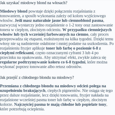
Jak uzyskać miodowy blond na włosach?
Miodowy blond
powstaje dzięki połączeniu rozjaśniania z
tonowaniem, a sposób wykonania zależy od koloru wyjściowego
włosów.
Jeśli masz naturalnie jasne lub ciemnoblond pasma
,
zazwyczaj wystarczy jedno rozjaśnienie o 1-2 tony oraz zastosowanie
tonera w ciepłym, złocistym odcieniu.
W przypadku ciemniejszych
włosów lub tych wcześniej farbowanych na ciemno
, cały proces
przeprowadza się etapami, rozłożonymi na kilka tygodni. Dzięki temu
włosy nie są nadmiernie osłabione i mniej podatne na uszkodzenia. Po
rozjaśnieniu fryzjer aplikuje
toner lub farbę o poziomie 6-8 z
ciepłymi refleksami
, często oznaczanymi cyframi 3 lub 4 po
przecinku na opakowaniu. Aby utrzymać efekt, zwykle zaleca się
regularne podtrzymywanie koloru co 6-8 tygodni
, które można
wykonać poprzez tonowanie albo retusz odrostów.
Jak przejść z chłodnego blondu na miodowy?
Przemiana z chłodnego blondu na miodowy odcień polega na
uzupełnieniu brakujących
, ciepłych pigmentów. Nie osiąga się tego
przez dalsze rozjaśnianie, lecz dzięki tonowaniu, fryzjer nakłada na
rozjaśnione wcześniej pasma toner lub farbę w ciepłym, złocistym
kolorze.
Najczęściej pasma te mają chłodne lub popielate tony
,
które potrzebują ocieplenia.