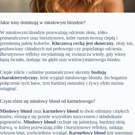
Jakie tony dominują w miodowym blondzie?
W miodowym blondzie przeważają odcienie złota, żółto-
pomarańczowe oraz bursztynowe, które razem tworzą ciepłą i
promienną paletę kolorów.
Kluczową cechą jest słoneczny
, złoty ton,
pozbawiony chłodnych nut perłowego czy popielatego odcienia.
Bursztynowe refleksy
uwydatniają się zwłaszcza wtedy, gdy włosy
łapią światło, dodając im głębi oraz wielowymiarowego blasku.
Ciepłe żółcie i subtelne pomarańczowe akcenty
budują
charakterystyczny
, letni wygląd miodowego blondu. Im bogatsze
połączenie tych barw, tym bardziej naturalny i żywy efekt można
osiągnąć.
Czym różni się miodowy blond od karmelowego?
Miodowy blond
oraz
karmelowy blond
to dwie odmiany ciepłych
tonów, różniące się przede wszystkim nasyceniem i składnikami
pigmentów.
Miodowy blond
cechuje się jaśniejszą, bardziej złotą
barwą, w której przeważają żółte i bursztynowe refleksy, nadając
włosom letni, rozświetlony wygląd.
Karmelowy blond
jest natomiast