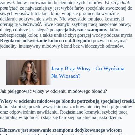
zauważalne w porównaniu do ciemniejszych kolorów.
Warto jednak
pamiętać,
że najważniejszy jest wybór farby specjalnie stworzonej do
siwych włosów lub takiej, która w opisie producenta wyraźnie
deklaruje pokrywanie siwizny. Nie wszystkie tonujące kosmetyki
oferują tę właściwość. Siwe kosmyki szybciej tracą nasycenie barwy,
dlatego dobrze jest sięgać po
specjalistyczne szampony
, które
zabezpieczają kolor, a także unikać zbyt gorącej wody podczas mycia.
Regularne odświeżanie koloru co 4-6 tygodni
pozwala utrzymać
jednolity, intensywny miodowy blond bez widocznych odrostów.
Jasny Brąz Włosy - Co Wyróżnia
Na Włosach?
Jak pielęgnować włosy w odcieniu miodowego blondu?
Włosy w odcieniu miodowego blondu potrzebują specjalnej troski
,
która skupi się przede wszystkim na zachowaniu ciepłych pigmentów
oraz odpowiednim nawilżeniu. Rozjaśniane kosmyki szybciej tracą
naturalną wilgotność i stają się bardziej podatne na uszkodzenia.
Kluczowe jest stosowanie szamponu dedykowanego włosom