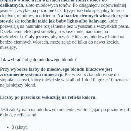
delikatnych
, złoto-miodowych tonów. Po osiągnięciu odpowiedniej
jasności, zwykle na poziomie 6-7, fryzjer nakłada specjalny toner o
ciepłym, miodowym odcieniu.
Na bardzo ciemnych włosach często
stosuje się techniki takie jak baby lights albo balayage
, które
pozwalają na naturalne rozjaśnienie bez wysuszania wszystkich pasm.
Dzięki temu efekt jest subtelny, a włosy mniej narażone na
uszkodzenia.
Cały proces
, aby uzyskać idealny miodowy blond na
bardzo ciemnych włosach, może zająć od kilku do nawet sześciu
miesięcy.
Jak wybrać farbę do miodowego blondu?
Przy wyborze farby do miodowego blondu kluczowe jest
zrozumienie systemu numeracji.
Pierwsza liczba odnosi się do
stopnia jasności, który mieści się w skali od 1 do 10, gdzie 10 oznacza
najjaśniejszy blond.
Liczby po przecinku wskazują na refleks koloru.
Jeśli zależy nam na miodowym odcieniu, warto sięgać po poziomy od
6 do 8, z refleksami:
3 (złoty),