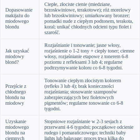
Ciepłe, złociste cienie (miedziane,
Dopasowanie
brzoskwiniowe, terakotowe); róż morelowy
makijażu do
lub brzoskwiniowy; umiarkowany bronzer;
miodowego
pomadki nude z ciepłym podtonem, terakota,
blondu
koral; unikać chłodnych odcieni typu fiolet i
szarość.
Rozjaśnianie i tonowanie; jasne włosy,
Jak uzyskać
rozjaśnienie o 1-2 tony + ciepły toner; ciemne
miodowy
włosy, rozjaśnianie etapowe z tonerem 6-8
blond?
poziomu z refleksami 3 lub 4; regularne
podtrzymywanie koloru co 6-8 tygodni.
Tonowanie ciepłym złocistym kolorem
Przejście z
(refleks 3 lub 4); brak konieczności
chłodnego
rozjaśniania; stosowanie szamponów
blondu na
zabezpieczających bez fioletowych
miodowy
pigmentów; regularne tonowanie co 6-8
tygodni.
Uzyskanie
Stopniowe rozjaśnianie w 2-3 sesjach z
miodowego
przerwami 4-6 tygodni; początkowe odcienie
blondu na
rudego i pomarańczowego; techniki baby
ciemnych
lights lub balayage; proces trwa kilka do