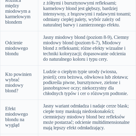
Różnica
z żółtymi i bursztynowymi refleksami;
między
karmelowy blond jest głębszy, bardziej
miodowym a
intensywny, z brązowymi i rudawymi tonami;
karmelowym
odmiany ciepłej palety, wybór zależy od
blondem
naturalnej barwy i zamierzonego efektu.
Jasny miodowy blond (poziom 8-9), Ciemny
Odcienie
miodowy blond (poziom 6-7), Miodowy
miodowego
blond z refleksami; różne efekty wizualne i
blondu
techniki koloryzacji; dopasowanie odcienia
do naturalnego koloru i typu cery.
Ludzie o ciepłym typie urody (wiosna,
Kto powinien
jesień); cera beżowa, oliwkowa lub złotawa;
wybrać
podkreśla piwne, bursztynowe, zielone i
miodowy
jasnobrązowe oczy; niekorzystny dla
blond?
chłodnych typów i cer o różowym podtonie.
Jasny wariant odmładza i nadaje cerze blask;
Efekt
ciepłe tony maskują niedoskonałości;
miodowego
ciemniejszy miodowy blond bez refleksów
blondu na
może postarzać; odcienie multidimensionalne
wygląd
mają lepszy efekt odmładzający.