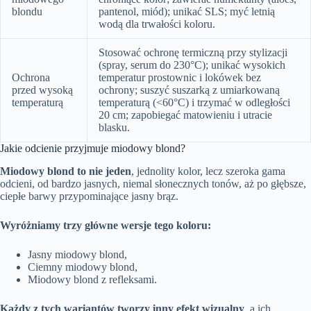
blondu
pantenol, miód); unikać SLS; myć letnią
wodą dla trwałości koloru.
Stosować ochronę termiczną przy stylizacji
(spray, serum do 230°C); unikać wysokich
Ochrona
temperatur prostownic i lokówek bez
przed wysoką
ochrony; suszyć suszarką z umiarkowaną
temperaturą
temperaturą (<60°C) i trzymać w odległości
20 cm; zapobiegać matowieniu i utracie
blasku.
Jakie odcienie przyjmuje miodowy blond?
Miodowy blond to nie jeden
, jednolity kolor, lecz szeroka gama
odcieni, od bardzo jasnych, niemal słonecznych tonów, aż po głębsze,
ciepłe barwy przypominające jasny brąz.
Wyróżniamy trzy główne wersje tego koloru:
Jasny miodowy blond,
Ciemny miodowy blond,
Miodowy blond z refleksami.
Każdy z tych wariantów tworzy inny efekt wizualny
, a ich