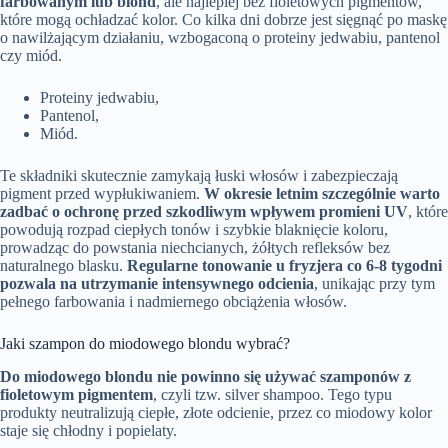
farbowanym lub blond
, ale najlepiej bez fioletowych pigmentów,
które mogą ochładzać kolor. Co kilka dni dobrze jest sięgnąć po maskę
o nawilżającym działaniu, wzbogaconą o proteiny jedwabiu, pantenol
czy miód.
Proteiny jedwabiu,
Pantenol,
Miód.
Te składniki skutecznie zamykają łuski włosów i zabezpieczają
pigment przed wypłukiwaniem.
W okresie letnim szczególnie warto
zadbać o ochronę przed szkodliwym wpływem promieni UV
, które
powodują rozpad ciepłych tonów i szybkie blaknięcie koloru,
prowadząc do powstania niechcianych, żółtych refleksów bez
naturalnego blasku.
Regularne tonowanie u fryzjera co 6-8 tygodni
pozwala na utrzymanie intensywnego odcienia
, unikając przy tym
pełnego farbowania i nadmiernego obciążenia włosów.
Jaki szampon do miodowego blondu wybrać?
Do miodowego blondu nie powinno się używać szamponów z
fioletowym pigmentem
, czyli tzw. silver shampoo. Tego typu
produkty neutralizują ciepłe, złote odcienie, przez co miodowy kolor
staje się chłodny i popielaty.