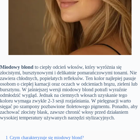
Miodowy blond
to ciepły odcień włosów, który wyróżnia się
złocistymi, bursztynowymi i delikatnie pomarańczowymi tonami. Nie
zawiera chłodnych, popielatych refleksów. Ten kolor najlepiej pasuje
osobom o ciepłej karnacji oraz oczach w odcieniach brązu, zieleni lub
bursztynu. W jaśniejszej wersji miodowy blond potrafi wyraźnie
odmłodzić wygląd. Jednak na ciemnych włosach uzyskanie tego
koloru wymaga zwykle 2-3 sesji rozjaśniania. W pielęgnacji warto
sięgać po szampony pozbawione fioletowego pigmentu. Ponadto, aby
zachować złocisty blask, zawsze chronić włosy przed działaniem
wysokiej temperatury używanych narzędzi stylizacyjnych.
1
Czym charakteryzuje się miodowy blond?