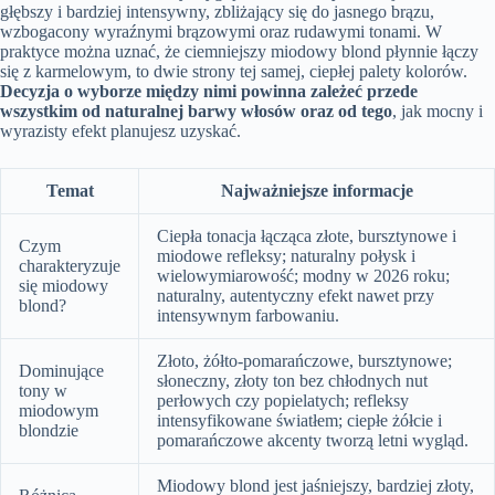
głębszy i bardziej intensywny, zbliżający się do jasnego brązu,
wzbogacony wyraźnymi brązowymi oraz rudawymi tonami. W
praktyce można uznać, że ciemniejszy miodowy blond płynnie łączy
się z karmelowym, to dwie strony tej samej, ciepłej palety kolorów.
Decyzja o wyborze między nimi powinna zależeć przede
wszystkim od naturalnej barwy włosów oraz od tego
, jak mocny i
wyrazisty efekt planujesz uzyskać.
Temat
Najważniejsze informacje
Ciepła tonacja łącząca złote, bursztynowe i
Czym
miodowe refleksy; naturalny połysk i
charakteryzuje
wielowymiarowość; modny w 2026 roku;
się miodowy
naturalny, autentyczny efekt nawet przy
blond?
intensywnym farbowaniu.
Złoto, żółto-pomarańczowe, bursztynowe;
Dominujące
słoneczny, złoty ton bez chłodnych nut
tony w
perłowych czy popielatych; refleksy
miodowym
intensyfikowane światłem; ciepłe żółcie i
blondzie
pomarańczowe akcenty tworzą letni wygląd.
Miodowy blond jest jaśniejszy, bardziej złoty,