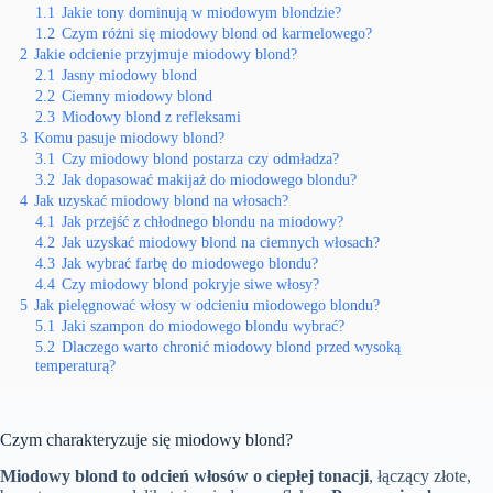
1.1
Jakie tony dominują w miodowym blondzie?
1.2
Czym różni się miodowy blond od karmelowego?
2
Jakie odcienie przyjmuje miodowy blond?
2.1
Jasny miodowy blond
2.2
Ciemny miodowy blond
2.3
Miodowy blond z refleksami
3
Komu pasuje miodowy blond?
3.1
Czy miodowy blond postarza czy odmładza?
3.2
Jak dopasować makijaż do miodowego blondu?
4
Jak uzyskać miodowy blond na włosach?
4.1
Jak przejść z chłodnego blondu na miodowy?
4.2
Jak uzyskać miodowy blond na ciemnych włosach?
4.3
Jak wybrać farbę do miodowego blondu?
4.4
Czy miodowy blond pokryje siwe włosy?
5
Jak pielęgnować włosy w odcieniu miodowego blondu?
5.1
Jaki szampon do miodowego blondu wybrać?
5.2
Dlaczego warto chronić miodowy blond przed wysoką
temperaturą?
Czym charakteryzuje się miodowy blond?
Miodowy blond to odcień włosów o ciepłej tonacji
, łączący złote,