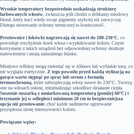
Wysokie temperatury bezpośrednio uszkadzają strukturę
farbowanych włosów
, zwłaszcza jeśli chodzi o delikatny miodowy
blond, który traci wtedy swoje pigmenty szybciej niż zazwyczaj.
Dlatego stosowanie ochrony termicznej to konieczność.
Prostownice i lokówki nagrzewają się nawet do 180-230°C
, co
powoduje rozchylenie łusek włosa i wypłukiwanie koloru. Częste
korzystanie z takich urządzeń bez odpowiedniej ochrony skutkuje
matowieniem i utratą naturalnego blasku.
Miodowe refleksy mogą zmieniać się w żółtawe lub wyblakłe tony, co
nie wygląda estetycznie.
Z tego powodu przed każdą stylizacją na
gorąco warto sięgnąć po spray lub serum z formułą
termoochronną
, które zabezpieczają włosy nawet do 230°C. Tworzą
one na włosach osłonę, minimalizując szkodliwe działanie ciepła.
Suszenie suszarką z umiarkowaną temperaturą (poniżej 60°C) i
trzymanie jej w odległości minimum 20 cm to bezpieczniejsza
opcja niż prostowanie
, choć każde nadmierne ogrzewanie
przyspiesza utratę intensywności koloru.
Powiązane wpisy: