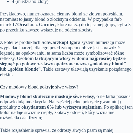
4 (miedziano-złoty).
Przykładowo, numer oznacza ciemny blond ze złotym połyskiem,
natomiast to jasny blond o złocistym odcieniu. W przypadku farb
marek
L’Oréal
oraz
Garnier
, które należą do tej samej grupy, cyfra 3
po przecinku zawsze wskazuje na odcień złocisty.
Z kolei w produktach
Schwarzkopf Igora
system numeracji może
wyglądać inaczej, dlatego przed zakupem dobrze jest sprawdzić
legendę na opakowaniu, ta sama liczba może symbolizować różne
refleksy.
Osobom farbującym włosy w domu najprościej będzie
sięgnąć po gotowe zestawy opatrzone nazwą „miodowy blond”
lub „golden blonde”.
Takie zestawy ułatwiają uzyskanie pożądanego
efektu.
Czy miodowy blond pokryje siwe włosy?
Miodowy blond skutecznie maskuje siwe włosy
, o ile farba posiada
odpowiednią moc krycia. Najczęściej pełne pokrycie gwarantują
produkty z
oksydantem 6% lub wyższym stężeniem
. Po aplikacji ten
kolor nadaje siwiznie ciepły, złotawy odcień, który wizualnie
rozświetla całą fryzurę.
Takie rozjaśnienie sprawia, że odrosty siwych pasm są mniej