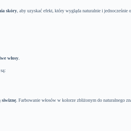
nia skóry
, aby uzyskać efekt, który wygląda naturalnie i jednocześnie
iwe włosy
.
są:
 siwiznę
. Farbowanie włosów w kolorze zbliżonym do naturalnego zna