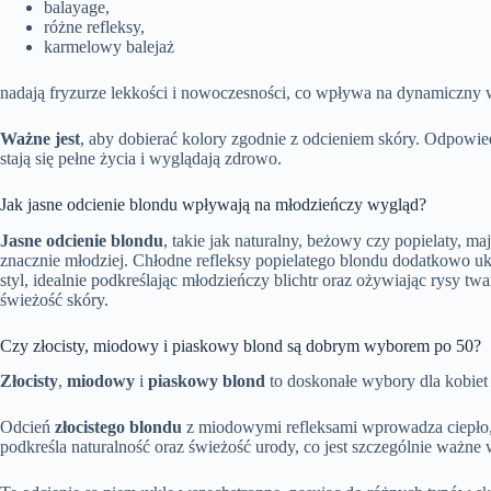
balayage,
różne refleksy,
karmelowy balejaż
nadają fryzurze lekkości i nowoczesności, co wpływa na dynamiczny 
Ważne jest
, aby dobierać kolory zgodnie z odcieniem skóry. Odpowie
stają się pełne życia i wyglądają zdrowo.
Jak jasne odcienie blondu wpływają na młodzieńczy wygląd?
Jasne odcienie blondu
, takie jak naturalny, beżowy czy popielaty, 
znacznie młodziej. Chłodne refleksy popielatego blondu dodatkowo uk
styl, idealnie podkreślając młodzieńczy blichtr oraz ożywiając rysy tw
świeżość skóry.
Czy złocisty, miodowy i piaskowy blond są dobrym wyborem po 50?
Złocisty
,
miodowy
i
piaskowy blond
to doskonałe wybory dla kobiet p
Odcień
złocistego blondu
z miodowymi refleksami wprowadza ciepło, 
podkreśla naturalność oraz świeżość urody, co jest szczególnie ważne