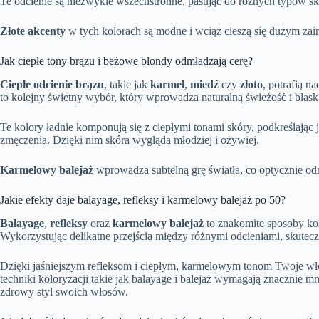
Te odcienie są niezwykle wszechstronne, pasując do różnych typów sk
Złote akcenty
w tych kolorach są modne i wciąż cieszą się dużym zai
Jak ciepłe tony brązu i beżowe blondy odmładzają cerę?
Ciepłe odcienie brązu
, takie jak
karmel
,
miedź
czy
złoto
, potrafią 
to kolejny świetny wybór, który wprowadza naturalną świeżość i blask
Te kolory ładnie komponują się z ciepłymi tonami skóry, podkreślając
zmęczenia. Dzięki nim skóra wygląda młodziej i ożywiej.
Karmelowy balejaż
wprowadza subtelną grę światła, co optycznie odmł
Jakie efekty daje balayage, refleksy i karmelowy balejaż po 50?
Balayage
,
refleksy
oraz
karmelowy balejaż
to znakomite sposoby kolo
Wykorzystując delikatne przejścia między różnymi odcieniami, skuteczn
Dzięki jaśniejszym refleksom i ciepłym, karmelowym tonom Twoje włos
techniki koloryzacji takie jak balayage i balejaż wymagają znacznie mnie
zdrowy styl swoich włosów.