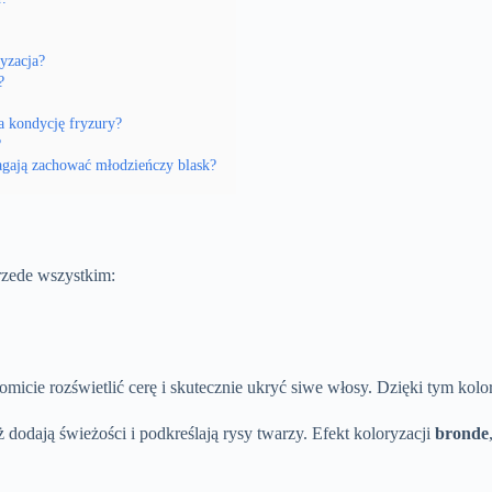
ryzacja?
?
a kondycję fryzury?
?
agają zachować młodzieńczy blask?
przede wszystkim:
nakomicie rozświetlić cerę i skutecznie ukryć siwe włosy. Dzięki tym ko
dodają świeżości i podkreślają rysy twarzy. Efekt koloryzacji
bronde