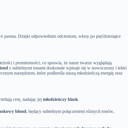
iwe pasma. Dzięki odpowiednim odcieniom, włosy po pięćdziesiątce
eżości i promienności, co sprawia, że nasze twarze wyglądają
lond
z subtelnymi tonami doskonale wpisuje się w nowoczesny i lekki
kutecznym narzędziem, które podkreśla naszą młodzieńczą energię oraz
etlają cerę, nadając jej
młodzieńczy blask
.
iaskowy blond
, będący subtelnym połączeniem różnych tonów,