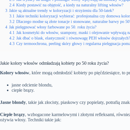
2.4
Kiedy postawić na objętość, a kiedy na naturalny lifting włosów?
3
Jakie są aktualne trendy w koloryzacji i strzyżeniu dla 50-latek?
3.1
Jakie techniki koloryzacji wybierać: profesjonalna czy domowa kolo
3.2
Dlaczego modne są złote tonacje i stonowane, naturalne barwy po 50
4
Jak pielęgnować włosy farbowane po 50. roku życia?
4.1
Jak kosmetyki do włosów, szampony, maski i olejowanie wpływają n
4.2
Jak dbać o blask, elastyczność i równowagę PEH włosów dojrzałych
4.3
Czy termoochrona, peeling skóry głowy i regularna pielęgnacja pom
Jakie kolory włosów odmładzają kobiety po 50 roku życia?
Kolory włosów
, które mogą odmłodzić kobiety po pięćdziesiątce, to 
jasne odcienie blondu,
ciepłe brązy.
Jasne blondy
, takie jak złocisty, piaskowy czy popielaty, potrafią z
Ciepłe brązy
, wzbogacone karmelowymi i złotymi refleksami, również 
ożywia włosy. Techniki takie jak: