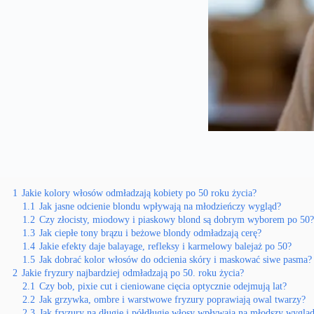
1
Jakie kolory włosów odmładzają kobiety po 50 roku życia?
1.1
Jak jasne odcienie blondu wpływają na młodzieńczy wygląd?
1.2
Czy złocisty, miodowy i piaskowy blond są dobrym wyborem po 50?
1.3
Jak ciepłe tony brązu i beżowe blondy odmładzają cerę?
1.4
Jakie efekty daje balayage, refleksy i karmelowy balejaż po 50?
1.5
Jak dobrać kolor włosów do odcienia skóry i maskować siwe pasma?
2
Jakie fryzury najbardziej odmładzają po 50. roku życia?
2.1
Czy bob, pixie cut i cieniowane cięcia optycznie odejmują lat?
2.2
Jak grzywka, ombre i warstwowe fryzury poprawiają owal twarzy?
2.3
Jak fryzury na długie i półdługie włosy wpływają na młodszy wyglą