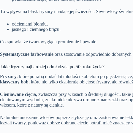
To wpływa na blask fryzury i nadaje jej świeżości. Siwe włosy świetni
odcieniami blondu,
jasnego i ciemnego brązu.
Co sprawia, że twarz wygląda promiennie i pewnie.
Systematyczne farbowanie
oraz stosowanie odpowiednio dobranych
Jakie fryzury najbardziej odmładzają po 50. roku życia?
Fryzury
, które potrafią dodać lat młodości kobietom po pięćdziesiąt
klasyczny bob
, które nie tylko eksplorują objętość fryzury, ale równi
Cieniowane cięcia
, zwłaszcza przy włosach o średniej długości, takie
cieniowanym wydaniu, znakomicie ukrywa drobne zmarszczki oraz optym
włosom, które z natury są cienkie.
Naturalne unoszenie włosów poprzez stylizację oraz zastosowanie lek
kształt twarzy, ponieważ dobrze dobrane cięcie potrafi mieć znaczący