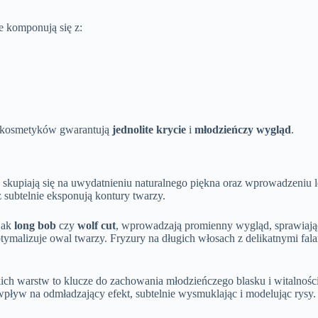
e komponują się z:
 kosmetyków gwarantują
jednolite krycie
i
młodzieńczy wygląd
.
ce, skupiają się na uwydatnieniu naturalnego piękna oraz wprowadzeni
eż subtelnie eksponują kontury twarzy.
 jak
long bob
czy
wolf cut
, wprowadzają promienny wygląd, sprawiając
alizuje owal twarzy. Fryzury na długich włosach z delikatnymi falam
kich warstw to klucze do zachowania młodzieńczego blasku i witalnośc
 wpływ na odmładzający efekt, subtelnie wysmuklając i modelując rysy.