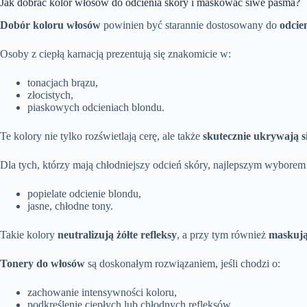
Jak dobrać kolor włosów do odcienia skóry i maskować siwe pasma?
Dobór koloru włosów
powinien być starannie dostosowany do
odcie
Osoby z ciepłą karnacją prezentują się znakomicie w:
tonacjach brązu,
złocistych,
piaskowych odcieniach blondu.
Te kolory nie tylko rozświetlają cerę, ale także
skutecznie ukrywają s
Dla tych, którzy mają chłodniejszy odcień skóry, najlepszym wyborem 
popielate odcienie blondu,
jasne, chłodne tony.
Takie kolory
neutralizują żółte refleksy
, a przy tym również
maskują
Tonery do włosów
są doskonałym rozwiązaniem, jeśli chodzi o:
zachowanie intensywności koloru,
podkreślenie ciepłych lub chłodnych refleksów.