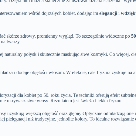
óry. Dzięki nim można skutecznie zatuszować oznaki starzenia i wyrów
nteresowaniem wśród dojrzałych kobiet, dodając im
elegancji
i
wdzięk
nadać skórze zdrowy, promienny wygląd. To szczególnie widoczne po
50
 na twarzy.
 jej naturalny połysk i skutecznie maskując siwe kosmyki. Co więcej, 
adza i dodaje objętości włosom. W efekcie, cała fryzura zyskuje na atra
ryzacji dla kobiet po 50. roku życia. Te techniki oferują efekt subte
ie ukrywasz siwe włosy. Rezultatem jest świeża i lekka fryzura.
y uzyskują większą objętość oraz głębię. Optycznie odmładzają one r
j pielęgnacji niż tradycyjne, jednolite kolory. To idealne rozwiązanie d