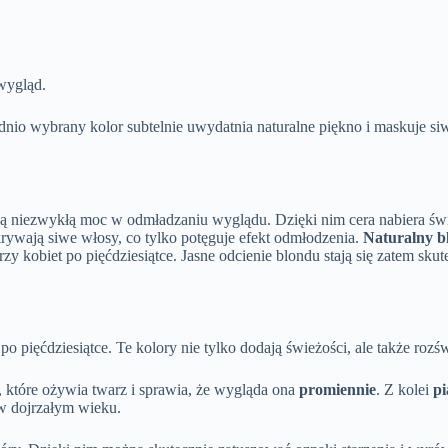
wygląd.
dnio wybrany kolor subtelnie uwydatnia naturalne piękno i maskuje s
mają niezwykłą moc w odmładzaniu wyglądu. Dzięki nim cera nabiera świ
rywają siwe włosy, co tylko potęguje efekt odmłodzenia.
Naturalny b
arzy kobiet po pięćdziesiątce. Jasne odcienie blondu stają się zatem s
o pięćdziesiątce. Te kolory nie tylko dodają świeżości, ale także rozświ
które ożywia twarz i sprawia, że wygląda ona
promiennie
. Z kolei
p
 w dojrzałym wieku.