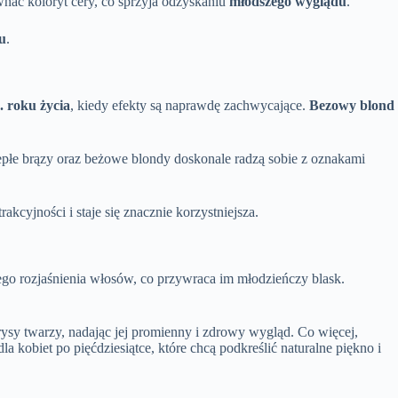
nać koloryt cery, co sprzyja odzyskaniu
młodszego wyglądu
.
u
.
. roku życia
, kiedy efekty są naprawdę zachwycające.
Bezowy blond
ciepłe brązy oraz beżowe blondy doskonale radzą sobie z oznakami
kcyjności i staje się znacznie korzystniejsza.
lnego rozjaśnienia włosów, co przywraca im młodzieńczy blask.
ysy twarzy, nadając jej promienny i zdrowy wygląd. Co więcej,
la kobiet po pięćdziesiątce, które chcą podkreślić naturalne piękno i