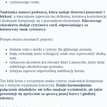
cytrynowego curdu.
Śmietanka stanowi podstawę, która nadaje deserowi puszystość i
lekkość
, a mascarpone zapewnia mu delikatną, kremową konsystencję
i doskonale komponuje się z pozostałymi elementami.
Kluczowego
charakteru dodaje cytrynowy curd, odpowiadający za
intensywny smak cytrusowy.
Przepis można urozmaicić poprzez:
dodanie soku i skórki z cytryny dla głębszego aromatu,
białą czekoladę może wzbogacić smak oraz wprowadzić słodką
nutę,
ciekawym akcentem jest również likier Limoncello, który doda
subtelnego alkoholowego posmaku,
żelatyna zapewni odpowiednią stabilizację kremu.
Ten lekki krem o wyrazistym smaku cytryny znakomicie komponuje
się z różnymi wypiekami tortowymi.
Dzięki harmonijnemu
połączeniu składników nie tylko smakuje wyśmienicie, ale także
prezentuje się apetycznie za sprawą jasnej barwy i gładkiej
tekstury.