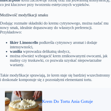
mascarpone
krem zachowuje formę oraz ma jedwabistą konsystencję,
co jest kluczowe przy tworzeniu estetycznych wypieków.
Możliwość modyfikacji smaku
Dodając rozmaite składniki do kremu cytrynowego, można nadać mu
nowy smak, idealnie dopasowany do własnych preferencji.
Przykładowo:
likier Limoncello
podkreśla cytrynowy aromat i dodaje
intensywności,
wanilia
wprowadza delikatną słodycz,
można również wzbogacić krem zmiksowanymi owocami, jak
maliny czy truskawki, co pozwala uzyskać niepowtarzalne
warianty.
Takie modyfikacje sprawiają, że krem staje się bardziej wszechstronny
i doskonale komponuje się z pozostałymi elementami tortu.
Krem Do Tortu Ania Gotuje