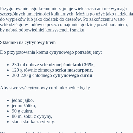
Przygotowanie tego kremu nie zajmuje wiele czasu ani nie wymaga
szczególnych umiejętności kulinarnych. Można go użyć jako nadzienia
do wypieków lub jako dodatek do deserów. Po zakończeniu warto
schłodzić go w lodówce przez co najmniej godzinę przed podaniem,
by nabrał odpowiedniej konsystencji i smaku.
Składniki na cytrynowy krem
Do przygotowania kremu cytrynowego potrzebujemy:
230 ml dobrze schłodzonej
śmietanki 36%
,
120 g równie zimnego
serka mascarpone
,
200-220 g chłodnego
cytrynowego curdu
.
Aby stworzyć cytrynowy curd, niezbędne będą:
jedno jajko,
jedno żółtko,
90 g cukru,
80 ml soku z cytryny,
starta skórka z cytryny.