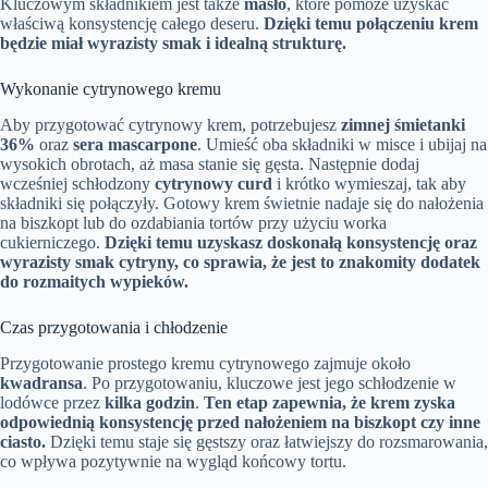
Kluczowym składnikiem jest także
masło
, które pomoże uzyskać
właściwą konsystencję całego deseru.
Dzięki temu połączeniu krem
będzie miał wyrazisty smak i idealną strukturę.
Wykonanie cytrynowego kremu
Aby przygotować cytrynowy krem, potrzebujesz
zimnej śmietanki
36%
oraz
sera mascarpone
. Umieść oba składniki w misce i ubijaj na
wysokich obrotach, aż masa stanie się gęsta. Następnie dodaj
wcześniej schłodzony
cytrynowy curd
i krótko wymieszaj, tak aby
składniki się połączyły. Gotowy krem świetnie nadaje się do nałożenia
na biszkopt lub do ozdabiania tortów przy użyciu worka
cukierniczego.
Dzięki temu uzyskasz doskonałą konsystencję oraz
wyrazisty smak cytryny, co sprawia, że jest to znakomity dodatek
do rozmaitych wypieków.
Czas przygotowania i chłodzenie
Przygotowanie prostego kremu cytrynowego zajmuje około
kwadransa
. Po przygotowaniu, kluczowe jest jego schłodzenie w
lodówce przez
kilka godzin
.
Ten etap zapewnia, że krem zyska
odpowiednią konsystencję przed nałożeniem na biszkopt czy inne
ciasto.
Dzięki temu staje się gęstszy oraz łatwiejszy do rozsmarowania,
co wpływa pozytywnie na wygląd końcowy tortu.