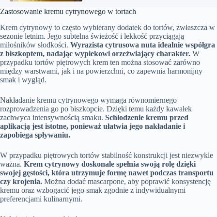
Zastosowanie kremu cytrynowego w tortach
Krem cytrynowy to często wybierany dodatek do tortów, zwłaszcza w
sezonie letnim. Jego subtelna świeżość i lekkość przyciągają
miłośników słodkości.
Wyrazista cytrusowa nuta idealnie współgra
z biszkoptem, nadając wypiekowi orzeźwiający charakter.
W
przypadku tortów piętrowych krem ten można stosować zarówno
między warstwami, jak i na powierzchni, co zapewnia harmonijny
smak i wygląd.
Nakładanie kremu cytrynowego wymaga równomiernego
rozprowadzenia go po biszkopcie. Dzięki temu każdy kawałek
zachwyca intensywnością smaku.
Schłodzenie kremu przed
aplikacją jest istotne, ponieważ ułatwia jego nakładanie i
zapobiega spływaniu.
W przypadku piętrowych tortów stabilność konstrukcji jest niezwykle
ważna.
Krem cytrynowy doskonale spełnia swoją rolę dzięki
swojej gęstości, która utrzymuje formę nawet podczas transportu
czy krojenia.
Można dodać mascarpone, aby poprawić konsystencję
kremu oraz wzbogacić jego smak zgodnie z indywidualnymi
preferencjami kulinarnymi.