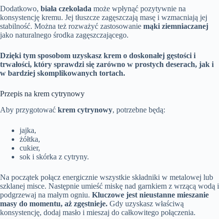
Dodatkowo,
biała czekolada
może wpłynąć pozytywnie na
konsystencję kremu. Jej tłuszcze zagęszczają masę i wzmacniają jej
stabilność. Można też rozważyć zastosowanie
mąki ziemniaczanej
jako naturalnego środka zagęszczającego.
Dzięki tym sposobom uzyskasz krem o doskonałej gęstości i
trwałości, który sprawdzi się zarówno w prostych deserach, jak i
w bardziej skomplikowanych tortach.
Przepis na krem cytrynowy
Aby przygotować
krem cytrynowy
, potrzebne będą:
jajka,
żółtka,
cukier,
sok i skórka z cytryny.
Na początek połącz energicznie wszystkie składniki w metalowej lub
szklanej misce. Następnie umieść miskę nad garnkiem z wrzącą wodą i
podgrzewaj na małym ogniu.
Kluczowe jest nieustanne mieszanie
masy do momentu, aż zgęstnieje.
Gdy uzyskasz właściwą
konsystencję, dodaj masło i mieszaj do całkowitego połączenia.