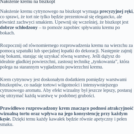
Nałożenie kremu na biszkopt
Nałożenie kremu cytrynowego na biszkopt wymaga
precyzyjnej ręki
,
co sprawi, że tort nie tylko będzie prezentował się elegancko, ale
również zachwyci smakiem. Upewnij się wcześniej, że biszkopt jest
dobrze schłodzony
– to pomoże zapobiec spływaniu kremu po
bokach.
Rozpocznij od równomiernego rozprowadzenia kremu na wierzchu za
pomocą szpatułki lub specjalnej łopatki do dekoracji. Następnie zajmij
się bokami, starając się uzyskać równą warstwę. Jeśli dążysz do
idealnie gładkiej powierzchni, zastosuj technikę „tynkowania”, która
polega na starannym wygładzeniu powierzchni kremu.
Krem cytrynowy jest doskonałym dodatkiem pomiędzy warstwami
biszkoptów, co nadaje tortowi wilgotności i intensywniejszego
cytrusowego aromatu. Aby efekt wizualny był jeszcze lepszy, postaraj
się utrzymać każdą warstwę w podobnej grubości.
Prawidłowo rozprowadzony krem znacząco podnosi atrakcyjność
wizualną tortu oraz wpływa na jego konsystencję przy każdym
kęsie.
Dzięki temu każdy kawałek będzie równie apetyczny i pełen
smaku.