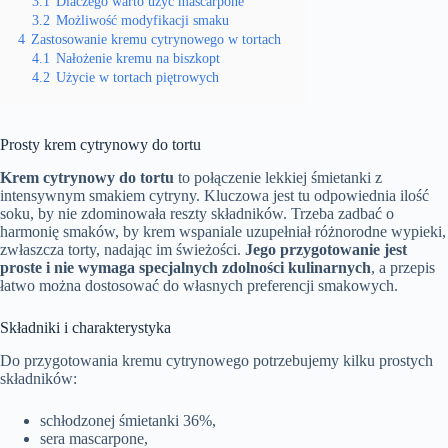
3.1
Dlaczego warto użyć mascarpone
3.2
Możliwość modyfikacji smaku
4
Zastosowanie kremu cytrynowego w tortach
4.1
Nałożenie kremu na biszkopt
4.2
Użycie w tortach piętrowych
Prosty krem cytrynowy do tortu
Krem cytrynowy do tortu
to połączenie lekkiej śmietanki z
intensywnym smakiem cytryny. Kluczowa jest tu odpowiednia ilość
soku, by nie zdominowała reszty składników. Trzeba zadbać o
harmonię smaków, by krem wspaniale uzupełniał różnorodne wypieki,
zwłaszcza torty, nadając im świeżości.
Jego przygotowanie jest
proste i nie wymaga specjalnych zdolności kulinarnych
, a przepis
łatwo można dostosować do własnych preferencji smakowych.
Składniki i charakterystyka
Do przygotowania kremu cytrynowego potrzebujemy kilku prostych
składników:
schłodzonej śmietanki 36%,
sera mascarpone,