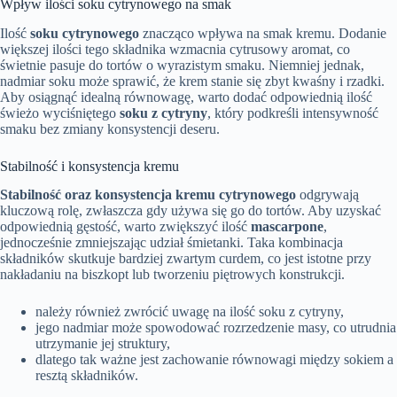
Wpływ ilości soku cytrynowego na smak
Ilość
soku cytrynowego
znacząco wpływa na smak kremu. Dodanie
większej ilości tego składnika wzmacnia cytrusowy aromat, co
świetnie pasuje do tortów o wyrazistym smaku. Niemniej jednak,
nadmiar soku może sprawić, że krem stanie się zbyt kwaśny i rzadki.
Aby osiągnąć idealną równowagę, warto dodać odpowiednią ilość
świeżo wyciśniętego
soku z cytryny
, który podkreśli intensywność
smaku bez zmiany konsystencji deseru.
Stabilność i konsystencja kremu
Stabilność oraz konsystencja kremu cytrynowego
odgrywają
kluczową rolę, zwłaszcza gdy używa się go do tortów. Aby uzyskać
odpowiednią gęstość, warto zwiększyć ilość
mascarpone
,
jednocześnie zmniejszając udział śmietanki. Taka kombinacja
składników skutkuje bardziej zwartym curdem, co jest istotne przy
nakładaniu na biszkopt lub tworzeniu piętrowych konstrukcji.
należy również zwrócić uwagę na ilość soku z cytryny,
jego nadmiar może spowodować rozrzedzenie masy, co utrudnia
utrzymanie jej struktury,
dlatego tak ważne jest zachowanie równowagi między sokiem a
resztą składników.