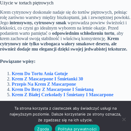
Użycie w tortach piętrowych
Krem cytrynowy doskonale nadaje się do tortów piętrowych, pełniąc
rolę zarówno warstwy między biszkoptami, jak i zewnętrznej powłoki.
Jego
intensywny, cytrusowy smak
wprowadza powiew świeżości i
lekkości, co czyni go idealnym wyborem na letnie okazje. Przed
podaniem warto pamiętać o
odpowiednim schłodzeniu tortu
, aby
krem zachował swoją stabilność i właściwą konsystencję.
Krem
cytrynowy nie tylko wzbogaca walory smakowe deseru, ale
również dodaje mu elegancji dzięki swojej jedwabistej teksturze.
Powiązane wpisy:
Krem Do Tortu Ania Gotuje
Krem Z Mascarpone I Śmietanki 30
Przepis Na Krem Z Mascarpone
Krem Do Bezy Z Mascarpone I Śmietaną
Krem Z Białej Czekolady I Śmietany I Mascarpone
Ta strona korzysta z ciasteczek aby świadczyć usługi na
najwyższym poziomie. Dalsze korzystanie ze strony oznacza,
Sport
Uroda
że zgadzasz się na ich użycie.
Zdrowie
Żywność
Copyright © 2026 -
Halat.pl
Zgoda
Polityka prywatności
Pliki cookies