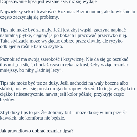
Dopasowanie tipsa jest ważniejsze, niż się wydaje
Największy sekret trwałości? Rozmiar. Brzmi nudno, ale to właśnie tu
często zaczynają się problemy.
Tips nie może być za mały. Jeśli jest zbyt wąski, zaczyna napinać
naturalną płytkę, ciągnąć ją po bokach i pracować przeciwko niej.
Taka stylizacja może wyglądać dobrze przez chwilę, ale ryzyko
odklejenia rośnie bardzo szybko.
Paznokieć ma swoją szerokość i krzywiznę. Nie da się go oszukać
tipsami „na siłę”, chociaż czasem ręka aż kusi, żeby wziąć rozmiar
mniejszy, bo niby „ładniej leży”.
Tips nie może być też za duży. Jeśli nachodzi na wały boczne albo
skórki, pojawia się prosta droga do zapowietrzeń. Do tego wygląda to
ciężko i nieestetycznie, nawet jeśli kolor później przykryje część
błędów.
Zbyt duży tips to jak źle dobrany but – może da się w nim przejść
kawałek, ale komfortu nie będzie.
Jak prawidłowo dobrać rozmiar tipsa?