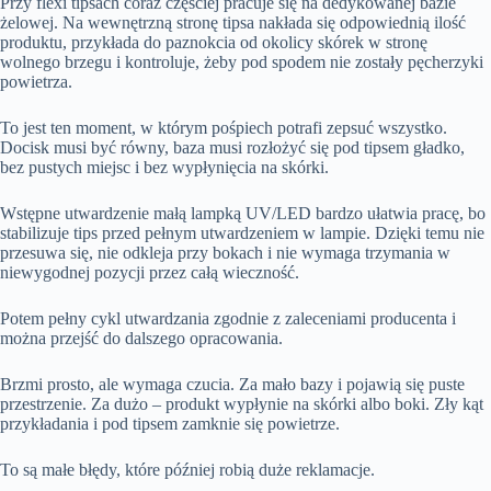
Przy flexi tipsach coraz częściej pracuje się na dedykowanej bazie
żelowej. Na wewnętrzną stronę tipsa nakłada się odpowiednią ilość
produktu, przykłada do paznokcia od okolicy skórek w stronę
wolnego brzegu i kontroluje, żeby pod spodem nie zostały pęcherzyki
powietrza.
To jest ten moment, w którym pośpiech potrafi zepsuć wszystko.
Docisk musi być równy, baza musi rozłożyć się pod tipsem gładko,
bez pustych miejsc i bez wypłynięcia na skórki.
Wstępne utwardzenie małą lampką UV/LED bardzo ułatwia pracę, bo
stabilizuje tips przed pełnym utwardzeniem w lampie. Dzięki temu nie
przesuwa się, nie odkleja przy bokach i nie wymaga trzymania w
niewygodnej pozycji przez całą wieczność.
Potem pełny cykl utwardzania zgodnie z zaleceniami producenta i
można przejść do dalszego opracowania.
Brzmi prosto, ale wymaga czucia.
Za mało bazy i pojawią się puste
przestrzenie. Za dużo – produkt wypłynie na skórki albo boki. Zły kąt
przykładania i pod tipsem zamknie się powietrze.
To są małe błędy, które później robią duże reklamacje.