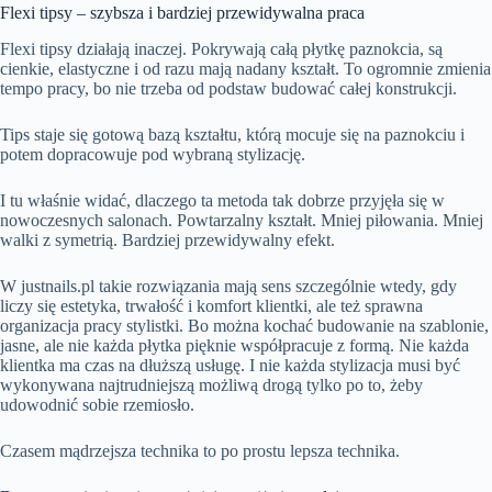
Flexi tipsy – szybsza i bardziej przewidywalna praca
Flexi tipsy działają inaczej. Pokrywają całą płytkę paznokcia, są
cienkie, elastyczne i od razu mają nadany kształt. To ogromnie zmienia
tempo pracy, bo nie trzeba od podstaw budować całej konstrukcji.
Tips staje się gotową bazą kształtu, którą mocuje się na paznokciu i
potem dopracowuje pod wybraną stylizację.
I tu właśnie widać, dlaczego ta metoda tak dobrze przyjęła się w
nowoczesnych salonach. Powtarzalny kształt. Mniej piłowania. Mniej
walki z symetrią. Bardziej przewidywalny efekt.
W justnails.pl takie rozwiązania mają sens szczególnie wtedy, gdy
liczy się estetyka, trwałość i komfort klientki, ale też sprawna
organizacja pracy stylistki. Bo można kochać budowanie na szablonie,
jasne, ale nie każda płytka pięknie współpracuje z formą. Nie każda
klientka ma czas na dłuższą usługę. I nie każda stylizacja musi być
wykonywana najtrudniejszą możliwą drogą tylko po to, żeby
udowodnić sobie rzemiosło.
Czasem mądrzejsza technika to po prostu lepsza technika.