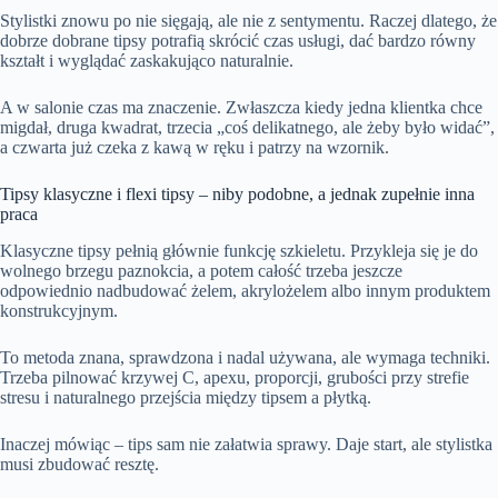
Stylistki znowu po nie sięgają, ale nie z sentymentu. Raczej dlatego, że
dobrze dobrane tipsy potrafią skrócić czas usługi, dać bardzo równy
kształt i wyglądać zaskakująco naturalnie.
A w salonie czas ma znaczenie. Zwłaszcza kiedy jedna klientka chce
migdał, druga kwadrat, trzecia „coś delikatnego, ale żeby było widać”,
a czwarta już czeka z kawą w ręku i patrzy na wzornik.
Tipsy klasyczne i flexi tipsy – niby podobne, a jednak zupełnie inna
praca
Klasyczne tipsy pełnią głównie funkcję szkieletu. Przykleja się je do
wolnego brzegu paznokcia, a potem całość trzeba jeszcze
odpowiednio nadbudować żelem, akrylożelem albo innym produktem
konstrukcyjnym.
To metoda znana, sprawdzona i nadal używana, ale wymaga techniki.
Trzeba pilnować krzywej C, apexu, proporcji, grubości przy strefie
stresu i naturalnego przejścia między tipsem a płytką.
Inaczej mówiąc – tips sam nie załatwia sprawy. Daje start, ale stylistka
musi zbudować resztę.