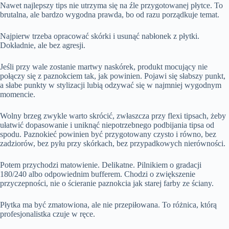
Nawet najlepszy tips nie utrzyma się na źle przygotowanej płytce. To
brutalna, ale bardzo wygodna prawda, bo od razu porządkuje temat.
Najpierw trzeba opracować skórki i usunąć nabłonek z płytki.
Dokładnie, ale bez agresji.
Jeśli przy wale zostanie martwy naskórek, produkt mocujący nie
połączy się z paznokciem tak, jak powinien.
Pojawi się słabszy punkt,
a słabe punkty w stylizacji lubią odzywać się w najmniej wygodnym
momencie.
Wolny brzeg zwykle warto skrócić, zwłaszcza przy flexi tipsach, żeby
ułatwić dopasowanie i uniknąć niepotrzebnego podbijania tipsa od
spodu. Paznokieć powinien być przygotowany czysto i równo, bez
zadziorów, bez pyłu przy skórkach, bez przypadkowych nierówności.
Potem przychodzi matowienie. Delikatne. Pilnikiem o gradacji
180/240 albo odpowiednim bufferem. Chodzi o zwiększenie
przyczepności, nie o ścieranie paznokcia jak starej farby ze ściany.
Płytka ma być zmatowiona, ale nie przepiłowana.
To różnica, którą
profesjonalistka czuje w ręce.