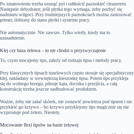
Po zmatowieniu trzeba usunąć pył i odtłuścić paznokieć cleanerem.
Następnie dehydrator, jeśli płytka tego wymaga, żeby pozbyć się
nadmiaru wilgoci. Przy trudniejszych paznokciach można zastosować
primer, dobrany do stanu płytki i systemu pracy.
Nie automatycznie. Nie zawsze. Tylko wtedy, kiedy ma to
uzasadnienie.
Klej czy baza żelowa – tu nie chodzi o przyzwyczajenie
To, czym mocujemy tips, zależy od rodzaju tipsa i metody pracy.
Przy klasycznych tipsach tunelowych często stosuje się specjalistyczny
klej, nakładany w wewnętrzną kieszonkę tipsa. Potem tips przykleja
się do wolnego brzegu, pilnuje kąta, docisku i przejścia, a całą
konstrukcję trzeba jeszcze nadbudować produktem.
Ważne, żeby nie zalać skórek, nie zostawić powietrza pod tipsem i nie
przykleić go krzywo – bo krzywo przyklejony tips magicznie się nie
wyprostuje pod żelem.
Niestety.
Mocowanie flexi tipsów na bazie żelowej