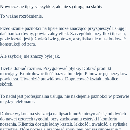
Nowoczesne tipsy są szybkie, ale nie są drogą na skróty
To ważne rozróżnienie.
Przedłużanie paznokci na tipsie może znacząco przyspieszyć usługę i
dać bardzo równy, powtarzalny efekt. Szczególnie przy flexi tipsach,
gdzie kształt jest już właściwie gotowy, a stylistka nie musi budować
konstrukcji od zera.
Ale szybciej nie znaczy byle jak.
Trzeba dobrać rozmiar. Przygotować płytkę. Dobrać produkt
mocujący. Kontrolować ilość bazy albo kleju. Pilnować pęcherzyków
powietrza. Utwardzić prawidłowo. Dopracować kształt i okolice
skórek.
To nadal jest profesjonalna usługa, nie naklejenie paznokci w przerwie
między telefonami.
Dobrze wykonana stylizacja na tipsach może utrzymać się od dwóch
do nawet czterech tygodni, przy zachowaniu estetyki i komfortu
noszenia.
Klientka dostaje ładny kształt, lekkość i trwałość, a stylistka
narzędzie, które pozwala pracować sprawniej bez rezygnowania z