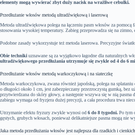
elementy mogą wywierać zbyt duży nacisk na wrażliwe cebulki.
Przedłużanie włosów metodą ultradźwiękową i laserową
Metoda ultradźwiękowa polega na łączeniu pasm włosów za pomocą fa
stosowania wysokiej temperatury. Zabieg przeprowadza się na zimno, 
Podobne zasady wykorzystuje też metoda laserowa. Precyzyjne światło 
Obie techniki
uznawane są za wyjątkowo łagodne dla naturalnych włos
ultradźwiękowego przedłużania utrzymuje się zwykle od 4 do 6 mi
Przedłużanie włosów metodą warkoczykową i na siateczkę
Metoda warkoczykowa, zwana również japońską, polega na splataniu 
o długości około 1 cm, jest zabezpieczany przezroczystą gumką, bez uż
przytwierdzana do skóry głowy, a następnie wszywa się w nią pasma
zabiegu wymaga od fryzjera dużej precyzji, a cała procedura trwa niec
Utrzymanie efektu fryzury zwykle wynosi od
6 do 8 tygodni.
Po tym o
gęstych, grubych włosach, ponieważ delikatniejsze pasma mogą nie 
Jaka metoda przedłużania włosów jest najlepsza dla rzadkich i cienkic