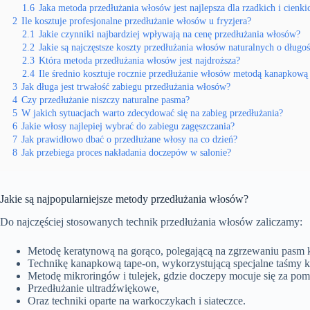
1.6
Jaka metoda przedłużania włosów jest najlepsza dla rzadkich i cienk
2
Ile kosztuje profesjonalne przedłużanie włosów u fryzjera?
2.1
Jakie czynniki najbardziej wpływają na cenę przedłużania włosów?
2.2
Jakie są najczęstsze koszty przedłużania włosów naturalnych o długo
2.3
Która metoda przedłużania włosów jest najdroższa?
2.4
Ile średnio kosztuje rocznie przedłużanie włosów metodą kanapkową
3
Jak długa jest trwałość zabiegu przedłużania włosów?
4
Czy przedłużanie niszczy naturalne pasma?
5
W jakich sytuacjach warto zdecydować się na zabieg przedłużania?
6
Jakie włosy najlepiej wybrać do zabiegu zagęszczania?
7
Jak prawidłowo dbać o przedłużane włosy na co dzień?
8
Jak przebiega proces nakładania doczepów w salonie?
Jakie są najpopularniejsze metody przedłużania włosów?
Do najczęściej stosowanych technik przedłużania włosów zaliczamy:
Metodę keratynową na gorąco, polegającą na zgrzewaniu pasm k
Technikę kanapkową tape-on, wykorzystującą specjalne taśmy kl
Metodę mikroringów i tulejek, gdzie doczepy mocuje się za pom
Przedłużanie ultradźwiękowe,
Oraz techniki oparte na warkoczykach i siateczce.