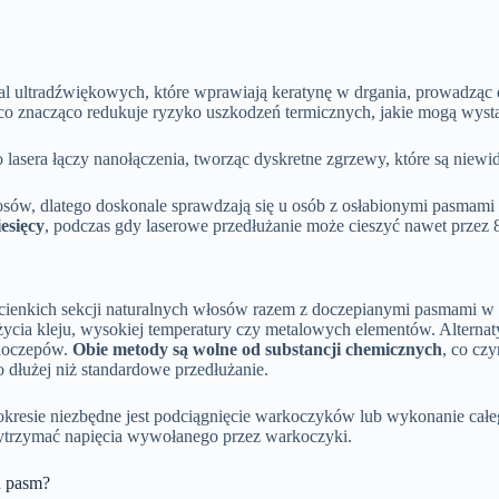
l ultradźwiękowych, które wprawiają keratynę w drgania, prowadząc 
co znacząco redukuje ryzyko uszkodzeń termicznych, jakie mogą wystą
lasera łączy nanołączenia, tworząc dyskretne zgrzewy, które są niewi
ów, dlatego doskonale sprawdzają się u osób z osłabionymi pasmami l
esięcy
, podczas gdy laserowe przedłużanie może cieszyć nawet przez 8
cienkich sekcji naturalnych włosów razem z doczepianymi pasmami w 
ycia kleju, wysokiej temperatury czy metalowych elementów. Alternatyw
 doczepów.
Obie metody są wolne od substancji chemicznych
, co cz
o dłużej niż standardowe przedłużanie.
kresie niezbędne jest podciągnięcie warkoczyków lub wykonanie całe
wytrzymać napięcia wywołanego przez warkoczyki.
h pasm?