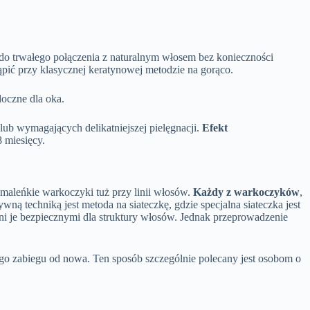
do trwałego połączenia z naturalnym włosem bez konieczności
pić przy klasycznej keratynowej metodzie na gorąco.
doczne dla oka.
ub wymagających delikatniejszej pielęgnacji.
Efekt
 miesięcy.
maleńkie warkoczyki tuż przy linii włosów.
Każdy z warkoczyków
,
ną techniką jest metoda na siateczkę, gdzie specjalna siateczka jest
yni je bezpiecznymi dla struktury włosów. Jednak przeprowadzenie
go zabiegu od nowa. Ten sposób szczególnie polecany jest osobom o