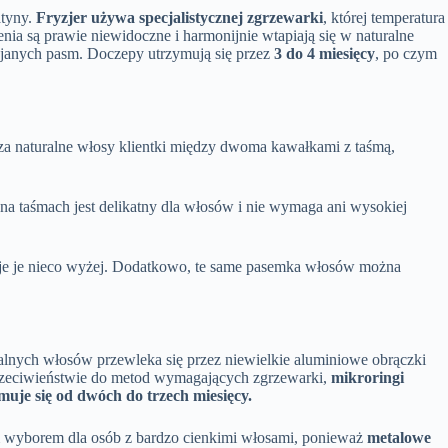
atyny.
Fryzjer używa specjalistycznej zgrzewarki
, której temperatura
ia są prawie niewidoczne i harmonijnie wtapiają się w naturalne
lejanych pasm. Doczepy utrzymują się przez
3 do 4 miesięcy
, po czym
za naturalne włosy klientki między dwoma kawałkami z taśmą,
a taśmach jest delikatny dla włosów i nie wymaga ani wysokiej
cuje je nieco wyżej. Dodatkowo, te same pasemka włosów można
alnych włosów przewleka się przez niewielkie aluminiowe obrączki
W przeciwieństwie do metod wymagających zgrzewarki,
mikroringi
muje się od dwóch do trzech miesięcy.
zym wyborem dla osób z bardzo cienkimi włosami, ponieważ
metalowe