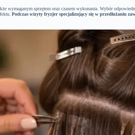
także wymaganym sprzętem oraz czasem wykonania. Wybór odpowiedniej
fektu.
Podczas wizyty fryzjer specjalizujący się w przedłużaniu z