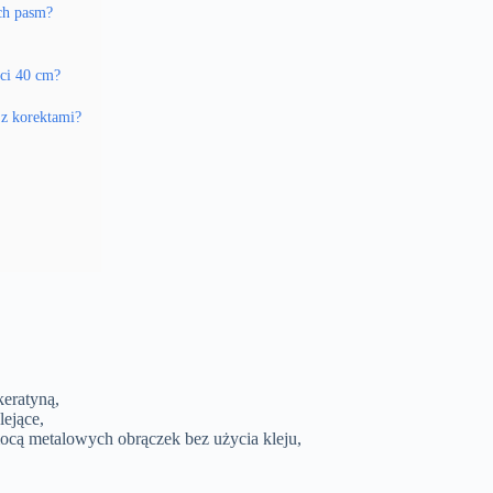
ich pasm?
ści 40 cm?
 z korektami?
eratyną,
ejące,
ocą metalowych obrączek bez użycia kleju,