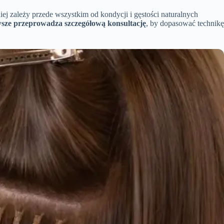
 zależy przede wszystkim od kondycji i gęstości naturalnych
awsze przeprowadza szczegółową konsultację
, by dopasować technikę