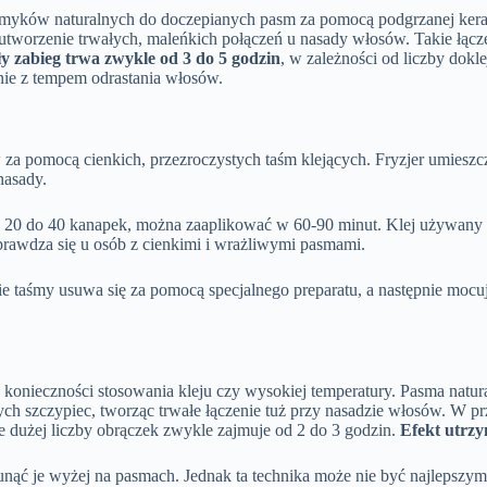
osmyków naturalnych do doczepianych pasm za pomocą podgrzanej ker
tworzenie trwałych, maleńkich połączeń u nasady włosów. Takie łączen
y zabieg trwa zwykle od 3 do 5 godzin
, w zależności od liczby dok
nie z tempem odrastania włosów.
a pomocą cienkich, przezroczystych taśm klejących. Fryzjer umieszc
nasady.
d 20 do 40 kanapek, można zaaplikować w 60-90 minut. Klej używany n
prawdza się u osób z cienkimi i wrażliwymi pasmami.
sie taśmy usuwa się za pomocą specjalnego preparatu, a następnie mo
onieczności stosowania kleju czy wysokiej temperatury. Pasma natur
jalnych szczypiec, tworząc trwałe łączenie tuż przy nasadzie włosów. 
ie dużej liczby obrączek zwykle zajmuje od 2 do 3 godzin.
Efekt utrzy
esunąć je wyżej na pasmach. Jednak ta technika może nie być najleps