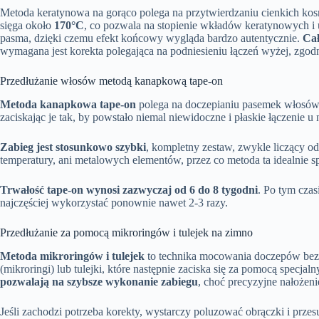
Metoda keratynowa na gorąco polega na przytwierdzaniu cienkich k
sięga około
170°C
, co pozwala na stopienie wkładów keratynowych i u
pasma, dzięki czemu efekt końcowy wygląda bardzo autentycznie.
Cał
wymagana jest korekta polegająca na podniesieniu łączeń wyżej, zgod
Przedłużanie włosów metodą kanapkową tape-on
Metoda kanapkowa tape-on
polega na doczepianiu pasemek włosów z
zaciskając je tak, by powstało niemal niewidoczne i płaskie łączenie u 
Zabieg jest stosunkowo szybki
, kompletny zestaw, zwykle liczący o
temperatury, ani metalowych elementów, przez co metoda ta idealnie s
Trwałość tape-on wynosi zazwyczaj od 6 do 8 tygodni
. Po tym cza
najczęściej wykorzystać ponownie nawet 2-3 razy.
Przedłużanie za pomocą mikroringów i tulejek na zimno
Metoda mikroringów i tulejek
to technika mocowania doczepów bez k
(mikroringi) lub tulejki, które następnie zaciska się za pomocą spec
pozwalają na szybsze wykonanie zabiegu
, choć precyzyjne nałożen
Jeśli zachodzi potrzeba korekty, wystarczy poluzować obrączki i prz