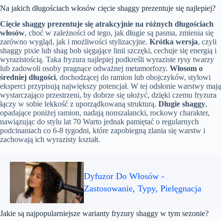
Na jakich długościach włosów cięcie shaggy prezentuje się najlepiej?
Cięcie shaggy prezentuje się atrakcyjnie na różnych długościach
włosów
, choć w zależności od tego, jak długie są pasma, zmienia się
zarówno wygląd, jak i możliwości stylizacyjne.
Krótka wersja
, czyli
shaggy pixie lub shag bob sięgające linii szczęki, cechuje się energią i
wyrazistością. Taka fryzura najlepiej podkreśli wyraziste rysy twarzy
lub zadowoli osoby pragnące odważnej metamorfozy.
Włosom o
średniej długości
, dochodzącej do ramion lub obojczyków, stylowi
eksperci przypisują największy potencjał. W tej odsłonie warstwy mają
wystarczająco przestrzeni, by dobrze się ułożyć, dzięki czemu fryzura
łączy w sobie lekkość z uporządkowaną strukturą.
Długie shaggy
,
opadające poniżej ramion, nadają nonszalancki, rockowy charakter,
nawiązując do stylu lat 70 Warto jednak pamiętać o regularnych
podcinaniach co 6-8 tygodni, które zapobiegną zlania się warstw i
zachowają ich wyrazisty kształt.
Dyfuzor Do Włosów -
Zastosowanie, Typy, Pielęgnacja
Jakie są najpopularniejsze warianty fryzury shaggy w tym sezonie?