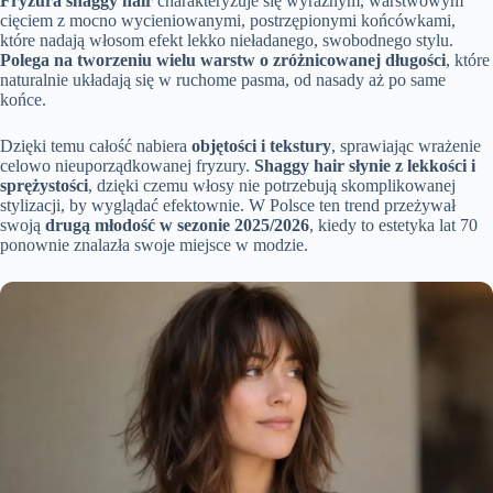
Fryzura shaggy hair
charakteryzuje się wyraźnym, warstwowym
cięciem z mocno wycieniowanymi, postrzępionymi końcówkami,
które nadają włosom efekt lekko nieładanego, swobodnego stylu.
Polega na tworzeniu wielu warstw o zróżnicowanej długości
, które
naturalnie układają się w ruchome pasma, od nasady aż po same
końce.
Dzięki temu całość nabiera
objętości i tekstury
, sprawiając wrażenie
celowo nieuporządkowanej fryzury.
Shaggy hair słynie z lekkości i
sprężystości
, dzięki czemu włosy nie potrzebują skomplikowanej
stylizacji, by wyglądać efektownie. W Polsce ten trend przeżywał
swoją
drugą młodość w sezonie 2025/2026
, kiedy to estetyka lat 70
ponownie znalazła swoje miejsce w modzie.