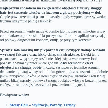
Jakie techniki stylizacji najskuteczniej zwiększają objętość fryzury?
Najlepszym sposobem na zwiększenie objętości fryzury shaggy
hair jest suszenie włosów dyfuzorem z głową pochyloną w dół.
Ciepłe powietrze unosi pasma u nasady, a gdy wyprostujesz sylwetkę,
fryzura utrzymuje pełnię i lekkość.
Przed suszeniem warto nałożyć piankę lub mousse na wilgotne włosy,
co dodatkowo podkreśli efekt puszystości. Produkt aplikuj zaczynając
od połowy długości ku końcom, omijając przy tym korzenie.
Spray z solą morską lub preparat teksturyzujący dodaje włosom
wyraźnej faktury oraz lekko chlapaną strukturę.
Dzięki temu
pasma zachowują sprężystość i nie skleją się, a warstwowy look
pozostaje wyraźny przez wiele godzin.
Aby wzmocnić efekt
objętości na shaggy bobie
, możesz zastosować technikę scrunch,
delikatnie ugniataj włosy od dołu ku górze podczas suszenia, podobnie
jak w przypadku loków. Z kolei ciężkich olejów, kremów i żeli lepiej
unikać bliżej nasady, ponieważ mogą obciążyć włosy u korzeni, przez
co fryzura stanie się spłaszczona i pozbawiona objętości.
Powiązane wpisy:
Messy Hair – Stylizacja, Porady, Trendy