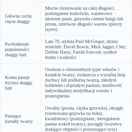
Mocne cieniowanie na całej długości,
postrzępione końcówki, warstwowe
Główne cechy
ułożenie pasm, grzywka curtain bangs lub
cięcia shaggy
prosta, nierówne długości warstw (piecey
layers)
Lata 70, stylista Paul McGregor, słynni
Pochodzenie
nosiciele: David Bowie, Mick Jagger, Cher,
popularności
Debbie Harry, Farrah Fawcett, symbol
shaggy hair
buntu i wolności
Osobom o różnorodnym typie włosów i
kształcie twarzy, zwłaszcza z wyraźną linią
Komu pasuje
żuchwy lub podłużną twarzą, młodym
fryzura shaggy
kobietom i dojrzałym paniom, możliwość
hair
indywidualnej modyfikacji warstw i
postrzępienia
Owalny (prosta, ciężka grzywka), okrągły
(cieniowana grzywka na boki),
Pasujące
kwadratowy (postrzępione, nieregularne
kształty twarzy
pasma wokół twarzy), pociągły (warstwy
dodające objętości i poszerzające rysy)