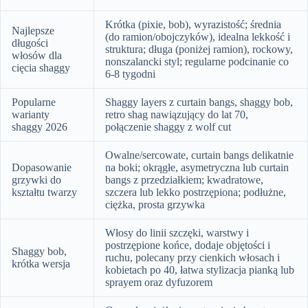
Krótka (pixie, bob), wyrazistość; średnia
Najlepsze
(do ramion/obojczyków), idealna lekkość i
długości
struktura; długa (poniżej ramion), rockowy,
włosów dla
nonszalancki styl; regularne podcinanie co
cięcia shaggy
6-8 tygodni
Popularne
Shaggy layers z curtain bangs, shaggy bob,
warianty
retro shag nawiązujący do lat 70,
shaggy 2026
połączenie shaggy z wolf cut
Owalne/sercowate, curtain bangs delikatnie
Dopasowanie
na boki; okrągłe, asymetryczna lub curtain
grzywki do
bangs z przedziałkiem; kwadratowe,
kształtu twarzy
szczera lub lekko postrzępiona; podłużne,
ciężka, prosta grzywka
Włosy do linii szczęki, warstwy i
postrzępione końce, dodaje objętości i
Shaggy bob,
ruchu, polecany przy cienkich włosach i
krótka wersja
kobietach po 40, łatwa stylizacja pianką lub
sprayem oraz dyfuzorem