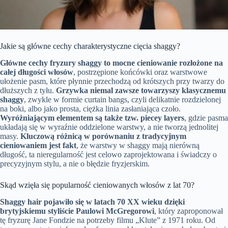
Jakie są główne cechy charakterystyczne cięcia shaggy?
Główne cechy fryzury shaggy to mocne cieniowanie rozłożone na
całej długości włosów
, postrzępione końcówki oraz warstwowe
ułożenie pasm, które płynnie przechodzą od krótszych przy twarzy do
dłuższych z tyłu.
Grzywka niemal zawsze towarzyszy klasycznemu
shaggy
, zwykle w formie curtain bangs, czyli delikatnie rozdzielonej
na boki, albo jako prosta, ciężka linia zasłaniająca czoło.
Wyróżniającym elementem są także tzw. piecey layers
, gdzie pasma
układają się w wyraźnie oddzielone warstwy, a nie tworzą jednolitej
masy.
Kluczową różnicą w porównaniu z tradycyjnym
cieniowaniem jest fakt
, że warstwy w shaggy mają nierówną
długość, ta nieregularność jest celowo zaprojektowana i świadczy o
precyzyjnym stylu, a nie o błędzie fryzjerskim.
Skąd wzięła się popularność cieniowanych włosów z lat 70?
Shaggy hair pojawiło się w latach 70 XX wieku dzięki
brytyjskiemu styliście Paulowi McGregorowi
, który zaproponował
tę fryzurę Jane Fondzie na potrzeby filmu „Klute” z 1971 roku. Od