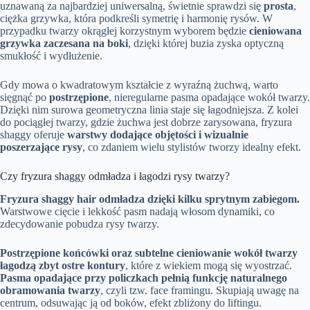
uznawaną za najbardziej uniwersalną, świetnie sprawdzi się
prosta
,
ciężka grzywka, która podkreśli symetrię i harmonię rysów. W
przypadku twarzy okrągłej korzystnym wyborem będzie
cieniowana
grzywka zaczesana na boki
, dzięki której buzia zyska optyczną
smukłość i wydłużenie.
Gdy mowa o kwadratowym kształcie z wyraźną żuchwą, warto
sięgnąć po
postrzępione
, nieregularne pasma opadające wokół twarzy.
Dzięki nim surowa geometryczna linia staje się łagodniejsza. Z kolei
do pociągłej twarzy, gdzie żuchwa jest dobrze zarysowana, fryzura
shaggy oferuje
warstwy dodające objętości i wizualnie
poszerzające rysy
, co zdaniem wielu stylistów tworzy idealny efekt.
Czy fryzura shaggy odmładza i łagodzi rysy twarzy?
Fryzura shaggy hair odmładza dzięki kilku sprytnym zabiegom.
Warstwowe cięcie i lekkość pasm nadają włosom dynamiki, co
zdecydowanie pobudza rysy twarzy.
Postrzępione końcówki oraz subtelne cieniowanie wokół twarzy
łagodzą zbyt ostre kontury
, które z wiekiem mogą się wyostrzać.
Pasma opadające przy policzkach pełnią funkcję naturalnego
obramowania twarzy
, czyli tzw. face framingu. Skupiają uwagę na
centrum, odsuwając ją od boków, efekt zbliżony do liftingu.