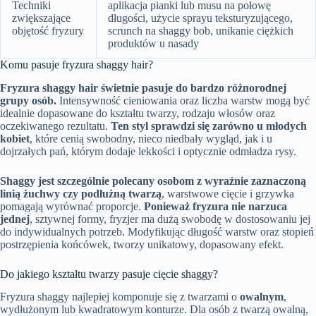
Techniki
aplikacja pianki lub musu na połowę
zwiększające
długości, użycie sprayu teksturyzującego,
objętość fryzury
scrunch na shaggy bob, unikanie ciężkich
produktów u nasady
Komu pasuje fryzura shaggy hair?
Fryzura shaggy hair świetnie pasuje do bardzo różnorodnej
grupy osób.
Intensywność cieniowania oraz liczba warstw mogą być
idealnie dopasowane do kształtu twarzy, rodzaju włosów oraz
oczekiwanego rezultatu.
Ten styl sprawdzi się zarówno u młodych
kobiet
, które cenią swobodny, nieco niedbały wygląd, jak i u
dojrzałych pań, którym dodaje lekkości i optycznie odmładza rysy.
Shaggy jest szczególnie polecany osobom z wyraźnie zaznaczoną
linią żuchwy czy podłużną twarzą
, warstwowe cięcie i grzywka
pomagają wyrównać proporcje.
Ponieważ fryzura nie narzuca
jednej
, sztywnej formy, fryzjer ma dużą swobodę w dostosowaniu jej
do indywidualnych potrzeb. Modyfikując długość warstw oraz stopień
postrzępienia końcówek, tworzy unikatowy, dopasowany efekt.
Do jakiego kształtu twarzy pasuje cięcie shaggy?
Fryzura shaggy najlepiej komponuje się z twarzami o
owalnym
,
wydłużonym lub kwadratowym konturze. Dla osób z twarzą owalną,