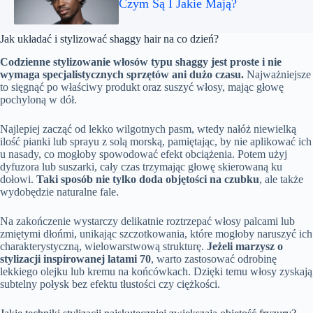
Czym Są I Jakie Mają?
Jak układać i stylizować shaggy hair na co dzień?
Codzienne stylizowanie włosów typu shaggy jest proste i nie
wymaga specjalistycznych sprzętów ani dużo czasu.
Najważniejsze
to sięgnąć po właściwy produkt oraz suszyć włosy, mając głowę
pochyloną w dół.
Najlepiej zacząć od lekko wilgotnych pasm, wtedy nałóż niewielką
ilość pianki lub sprayu z solą morską, pamiętając, by nie aplikować ich
u nasady, co mogłoby spowodować efekt obciążenia. Potem użyj
dyfuzora lub suszarki, cały czas trzymając głowę skierowaną ku
dołowi.
Taki sposób nie tylko doda objętości na czubku
, ale także
wydobędzie naturalne fale.
Na zakończenie wystarczy delikatnie roztrzepać włosy palcami lub
zmiętymi dłońmi, unikając szczotkowania, które mogłoby naruszyć ich
charakterystyczną, wielowarstwową strukturę.
Jeżeli marzysz o
stylizacji inspirowanej latami 70
, warto zastosować odrobinę
lekkiego olejku lub kremu na końcówkach. Dzięki temu włosy zyskają
subtelny połysk bez efektu tłustości czy ciężkości.