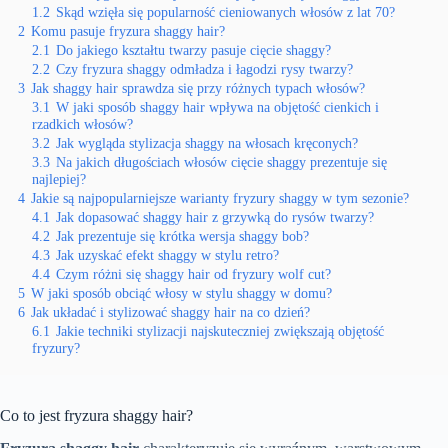
1.2
Skąd wzięła się popularność cieniowanych włosów z lat 70?
2
Komu pasuje fryzura shaggy hair?
2.1
Do jakiego kształtu twarzy pasuje cięcie shaggy?
2.2
Czy fryzura shaggy odmładza i łagodzi rysy twarzy?
3
Jak shaggy hair sprawdza się przy różnych typach włosów?
3.1
W jaki sposób shaggy hair wpływa na objętość cienkich i
rzadkich włosów?
3.2
Jak wygląda stylizacja shaggy na włosach kręconych?
3.3
Na jakich długościach włosów cięcie shaggy prezentuje się
najlepiej?
4
Jakie są najpopularniejsze warianty fryzury shaggy w tym sezonie?
4.1
Jak dopasować shaggy hair z grzywką do rysów twarzy?
4.2
Jak prezentuje się krótka wersja shaggy bob?
4.3
Jak uzyskać efekt shaggy w stylu retro?
4.4
Czym różni się shaggy hair od fryzury wolf cut?
5
W jaki sposób obciąć włosy w stylu shaggy w domu?
6
Jak układać i stylizować shaggy hair na co dzień?
6.1
Jakie techniki stylizacji najskuteczniej zwiększają objętość
fryzury?
Co to jest fryzura shaggy hair?