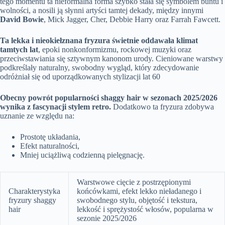
tego momentu ta nieformalna forma szybko stała się symbolem buntu i
wolności, a nosili ją słynni artyści tamtej dekady, między innymi
David Bowie
, Mick Jagger, Cher, Debbie Harry oraz Farrah Fawcett.
Ta lekka i nieokiełznana fryzura świetnie oddawała klimat
tamtych lat
, epoki nonkonformizmu, rockowej muzyki oraz
przeciwstawiania się sztywnym kanonom urody. Cieniowane warstwy
podkreślały naturalny, swobodny wygląd, który zdecydowanie
odróżniał się od uporządkowanych stylizacji lat 60
Obecny powrót popularności shaggy hair w sezonach 2025/2026
wynika z fascynacji stylem retro.
Dodatkowo ta fryzura zdobywa
uznanie ze względu na:
Prostotę układania,
Efekt naturalności,
Mniej uciążliwą codzienną pielęgnację.
Warstwowe cięcie z postrzępionymi
Charakterystyka
końcówkami, efekt lekko nieładanego i
fryzury shaggy
swobodnego stylu, objętość i tekstura,
hair
lekkość i sprężystość włosów, popularna w
sezonie 2025/2026