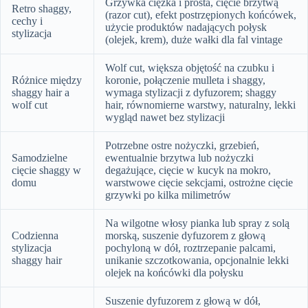
Grzywka ciężka i prosta, cięcie brzytwą
Retro shaggy,
(razor cut), efekt postrzępionych końcówek,
cechy i
użycie produktów nadających połysk
stylizacja
(olejek, krem), duże wałki dla fal vintage
Wolf cut, większa objętość na czubku i
Różnice między
koronie, połączenie mulleta i shaggy,
shaggy hair a
wymaga stylizacji z dyfuzorem; shaggy
wolf cut
hair, równomierne warstwy, naturalny, lekki
wygląd nawet bez stylizacji
Potrzebne ostre nożyczki, grzebień,
Samodzielne
ewentualnie brzytwa lub nożyczki
cięcie shaggy w
degażujące, cięcie w kucyk na mokro,
domu
warstwowe cięcie sekcjami, ostrożne cięcie
grzywki po kilka milimetrów
Na wilgotne włosy pianka lub spray z solą
Codzienna
morską, suszenie dyfuzorem z głową
stylizacja
pochyloną w dół, roztrzepanie palcami,
shaggy hair
unikanie szczotkowania, opcjonalnie lekki
olejek na końcówki dla połysku
Suszenie dyfuzorem z głową w dół,