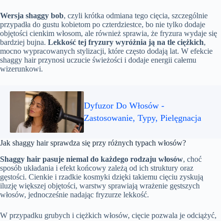
Wersja shaggy bob
, czyli krótka odmiana tego cięcia, szczególnie
przypadła do gustu kobietom po czterdziestce, bo nie tylko dodaje
objętości cienkim włosom, ale również sprawia, że fryzura wydaje się
bardziej bujna.
Lekkość tej fryzury wyróżnia ją na tle ciężkich
,
mocno wypracowanych stylizacji, które często dodają lat. W efekcie
shaggy hair przynosi uczucie świeżości i dodaje energii całemu
wizerunkowi.
Dyfuzor Do Włosów -
Zastosowanie, Typy, Pielęgnacja
Jak shaggy hair sprawdza się przy różnych typach włosów?
Shaggy hair pasuje niemal do każdego rodzaju włosów
, choć
sposób układania i efekt końcowy zależą od ich struktury oraz
gęstości. Cienkie i rzadkie kosmyki dzięki takiemu cięciu zyskują
iluzję większej objętości, warstwy sprawiają wrażenie gęstszych
włosów, jednocześnie nadając fryzurze lekkość.
W przypadku grubych i ciężkich włosów, cięcie pozwala je odciążyć,