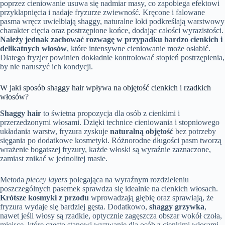
poprzez cieniowanie usuwa się nadmiar masy, co zapobiega efektowi
przyklapnięcia i nadaje fryzurze zwiewność. Kręcone i falowane
pasma wręcz uwielbiają shaggy, naturalne loki podkreślają warstwowy
charakter cięcia oraz postrzępione końce, dodając całości wyrazistości.
Należy jednak zachować rozwagę w przypadku bardzo cienkich i
delikatnych włosów
, które intensywne cieniowanie może osłabić.
Dlatego fryzjer powinien dokładnie kontrolować stopień postrzępienia,
by nie naruszyć ich kondycji.
W jaki sposób shaggy hair wpływa na objętość cienkich i rzadkich
włosów?
Shaggy hair
to świetna propozycja dla osób z cienkimi i
przerzedzonymi włosami. Dzięki technice cieniowania i stopniowego
układania warstw, fryzura zyskuje
naturalną objętość
bez potrzeby
sięgania po dodatkowe kosmetyki. Różnorodne długości pasm tworzą
wrażenie bogatszej fryzury, każde włoski są wyraźnie zaznaczone,
zamiast znikać w jednolitej masie.
Metoda
piecey layers
polegająca na wyraźnym rozdzieleniu
poszczególnych pasemek sprawdza się idealnie na cienkich włosach.
Krótsze kosmyki z przodu
wprowadzają głębię oraz sprawiają, że
fryzura wydaje się bardziej gęsta. Dodatkowo,
shaggy grzywka
,
nawet jeśli włosy są rzadkie, optycznie zagęszcza obszar wokół czoła,
miejsce, które często stanowi wyzwanie dla osób z cienkimi włosami.