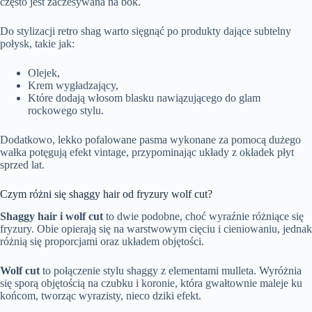
często jest zaczesywana na bok.
Do stylizacji retro shag warto sięgnąć po produkty dające subtelny
połysk, takie jak:
Olejek,
Krem wygładzający,
Które dodają włosom blasku nawiązującego do glam
rockowego stylu.
Dodatkowo, lekko pofalowane pasma wykonane za pomocą dużego
wałka potęgują efekt vintage, przypominając układy z okładek płyt
sprzed lat.
Czym różni się shaggy hair od fryzury wolf cut?
Shaggy hair i wolf cut
to dwie podobne, choć wyraźnie różniące się
fryzury. Obie opierają się na warstwowym cięciu i cieniowaniu, jednak
różnią się proporcjami oraz układem objętości.
Wolf cut
to połączenie stylu shaggy z elementami mulleta. Wyróżnia
się sporą objętością na czubku i koronie, która gwałtownie maleje ku
końcom, tworząc wyrazisty, nieco dziki efekt.