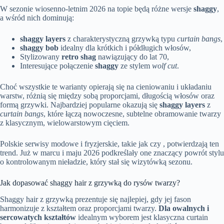
W sezonie wiosenno-letnim 2026 na topie będą różne wersje
shaggy
,
a wśród nich dominują:
shaggy layers
z charakterystyczną grzywką typu
curtain bangs
,
shaggy bob
idealny dla krótkich i półdługich włosów,
Stylizowany
retro shag
nawiązujący do lat 70,
Interesujące połączenie
shaggy
ze stylem
wolf cut
.
Choć wszystkie te warianty opierają się na cieniowaniu i układaniu
warstw, różnią się między sobą proporcjami, długością włosów oraz
formą grzywki. Najbardziej popularne okazują się
shaggy layers
z
curtain bangs
, które łączą nowoczesne, subtelne obramowanie twarzy
z klasycznym, wielowarstowym cięciem.
Polskie serwisy modowe i fryzjerskie, takie jak czy , potwierdzają ten
trend. Już w marcu i maju 2026 podkreślały one znaczący powrót stylu
o kontrolowanym nieładzie, który stał się wizytówką sezonu.
Jak dopasować shaggy hair z grzywką do rysów twarzy?
Shaggy hair z grzywką prezentuje się najlepiej, gdy jej fason
harmonizuje z kształtem oraz proporcjami twarzy.
Dla owalnych i
sercowatych kształtów
idealnym wyborem jest klasyczna curtain