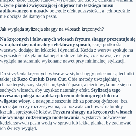
Użycie pianki zwiększającej objętość lub lekkiego musu
aplikowanego u nasady
potęguje efekt puszystości, a jednocześnie
nie obciąża delikatnych pasm.
Jak wygląda stylizacja shaggy na włosach kręconych?
Na kręconych i falowanych włosach fryzura shaggy prezentuje się
w najbardziej naturalny i efektowny sposób
, skręt podkreśla
warstwy, dodając im lekkości i dynamiki. Każda z warstw zyskuje na
wyrazistości dzięki unikalnej strukturze loków, co sprawia, że cięcie
wygląda na starannie wykonane nawet przy minimalnej stylizacji.
Do strzyżenia kręconych włosów w stylu shaggy polecane są techniki
takie jak
Rezo Cut lub Deva Cut.
Obie metody uwzględniają
charakterystyczny skręt i sprężystość pasm, a cięcie wykonuje się na
suchych włosach, aby uzyskać naturalny efekt.
Stylizacja tego
uczesania polega na aplikacji kremu definiującego loki na
wilgotne włosy
, a następnie suszeniu ich za pomocą dyfuzora, bez
rozciągania czy rozczesywania, co pozwala zachować naturalny
kształt i sprężystość loków.
Fryzura shaggy na kręconych włosach
nie wymaga codziennego modelowania
, wystarczy odświeżenie
kędzierzawych pasm wodą w sprayu lub lekką pianką, by zachować
ich świeży wygląd.