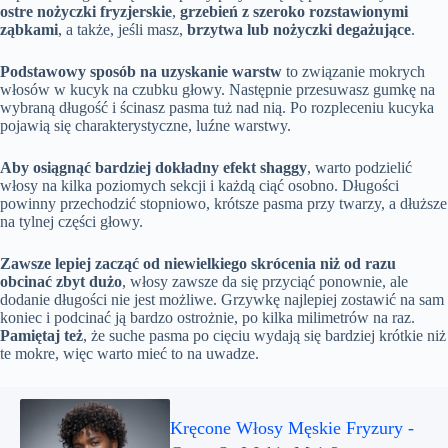
ostre nożyczki fryzjerskie
,
grzebień z szeroko rozstawionymi
ząbkami
, a także, jeśli masz,
brzytwa lub nożyczki degażujące
.
Podstawowy sposób na uzyskanie warstw
to związanie mokrych
włosów w kucyk na czubku głowy. Następnie przesuwasz gumkę na
wybraną długość i ścinasz pasma tuż nad nią. Po rozpleceniu kucyka
pojawią się charakterystyczne, luźne warstwy.
Aby osiągnąć bardziej dokładny efekt shaggy
, warto podzielić
włosy na kilka poziomych sekcji i każdą ciąć osobno. Długości
powinny przechodzić stopniowo, krótsze pasma przy twarzy, a dłuższe
na tylnej części głowy.
Zawsze lepiej zacząć od niewielkiego skrócenia niż od razu
obcinać zbyt dużo
, włosy zawsze da się przyciąć ponownie, ale
dodanie długości nie jest możliwe. Grzywkę najlepiej zostawić na sam
koniec i podcinać ją bardzo ostrożnie, po kilka milimetrów na raz.
Pamiętaj też
, że suche pasma po cięciu wydają się bardziej krótkie niż
te mokre, więc warto mieć to na uwadze.
Kręcone Włosy Męskie Fryzury -