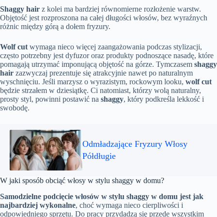
Shaggy hair
z kolei ma bardziej równomierne rozłożenie warstw.
Objętość jest rozproszona na całej długości włosów, bez wyraźnych
różnic między górą a dołem fryzury.
Wolf cut
wymaga nieco więcej zaangażowania podczas stylizacji,
często potrzebny jest dyfuzor oraz produkty podnoszące nasadę, które
pomagają utrzymać imponującą objętość na górze. Tymczasem
shaggy
hair
zazwyczaj prezentuje się atrakcyjnie nawet po naturalnym
wyschnięciu. Jeśli marzysz o wyrazistym, rockowym looku,
wolf cut
będzie strzałem w dziesiątkę. Ci natomiast, którzy wolą naturalny,
prosty styl, powinni postawić na
shaggy
, który podkreśla lekkość i
swobodę.
Odmładzające Fryzury Włosy
Półdługie
W jaki sposób obciąć włosy w stylu shaggy w domu?
Samodzielne podcięcie włosów w stylu shaggy w domu jest jak
najbardziej wykonalne
, choć wymaga nieco cierpliwości i
odpowiedniego sprzętu. Do pracy przydadzą się przede wszystkim