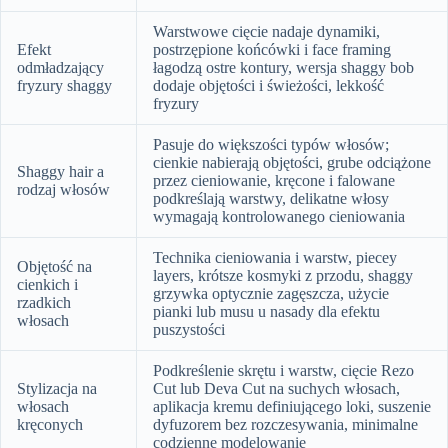
Warstwowe cięcie nadaje dynamiki,
Efekt
postrzępione końcówki i face framing
odmładzający
łagodzą ostre kontury, wersja shaggy bob
fryzury shaggy
dodaje objętości i świeżości, lekkość
fryzury
Pasuje do większości typów włosów;
cienkie nabierają objętości, grube odciążone
Shaggy hair a
przez cieniowanie, kręcone i falowane
rodzaj włosów
podkreślają warstwy, delikatne włosy
wymagają kontrolowanego cieniowania
Technika cieniowania i warstw, piecey
Objętość na
layers, krótsze kosmyki z przodu, shaggy
cienkich i
grzywka optycznie zagęszcza, użycie
rzadkich
pianki lub musu u nasady dla efektu
włosach
puszystości
Podkreślenie skrętu i warstw, cięcie Rezo
Stylizacja na
Cut lub Deva Cut na suchych włosach,
włosach
aplikacja kremu definiującego loki, suszenie
kręconych
dyfuzorem bez rozczesywania, minimalne
codzienne modelowanie