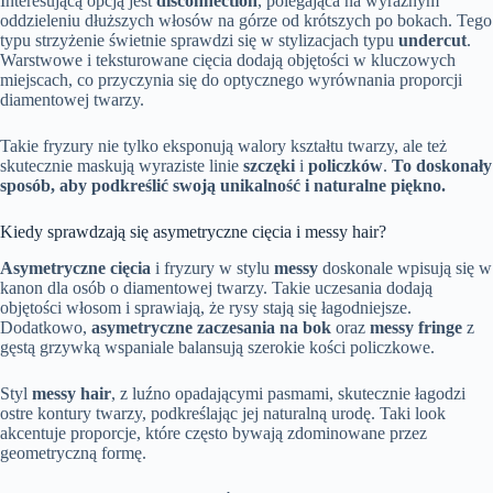
Interesującą opcją jest
disconnection
, polegająca na wyraźnym
oddzieleniu dłuższych włosów na górze od krótszych po bokach. Tego
typu strzyżenie świetnie sprawdzi się w stylizacjach typu
undercut
.
Warstwowe i teksturowane cięcia dodają objętości w kluczowych
miejscach, co przyczynia się do optycznego wyrównania proporcji
diamentowej twarzy.
Takie fryzury nie tylko eksponują walory kształtu twarzy, ale też
skutecznie maskują wyraziste linie
szczęki
i
policzków
.
To doskonały
sposób, aby podkreślić swoją unikalność i naturalne piękno.
Kiedy sprawdzają się asymetryczne cięcia i messy hair?
Asymetryczne cięcia
i fryzury w stylu
messy
doskonale wpisują się w
kanon dla osób o diamentowej twarzy. Takie uczesania dodają
objętości włosom i sprawiają, że rysy stają się łagodniejsze.
Dodatkowo,
asymetryczne zaczesania na bok
oraz
messy fringe
z
gęstą grzywką wspaniale balansują szerokie kości policzkowe.
Styl
messy hair
, z luźno opadającymi pasmami, skutecznie łagodzi
ostre kontury twarzy, podkreślając jej naturalną urodę. Taki look
akcentuje proporcje, które często bywają zdominowane przez
geometryczną formę.