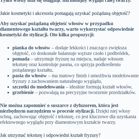
Tylko wtedy uda się osiągnąć harmonijny wygląd całej twarzy.
Jakie kosmetyki i akcesoria pomagają uzyskać pożądaną objętość?
Aby uzyskać pożądaną objętość włosów w przypadku
diamentowego kształtu twarzy, warto wykorzystać odpowiednie
kosmetyki do stylizacji. Oto kilka propozycji:
pianka do włosów
– dodaje lekkości i znacząco zwiększa
objętość, co doskonale balansuje węższe czoło i podbródek,
pomada
– utrzymuje fryzurę na miejscu, nadaje włosom
teksturę oraz kontroluje pasma, co sprzyja podkreśleniu
pożądanego kształtu,
pasta do włosów
– ma matowy finish i umożliwia modelowanie
fryzury z zachowaniem naturalnego wyglądu,
szczotki do modelowania
– idealnie formują kształt włosów,
grzebienie
– pozwalają na precyzyjne tworzenie przedziałków.
Nie można zapomnieć o suszarce z dyfuzorem, która jest
niezbędnym narzędziem w procesie stylizacji.
Dzięki niej włosy
schną, zachowując objętość i teksturę, co jest kluczowe dla uzyskania
efektownego wyglądu przy diamentowym kształcie twarzy.
Jak utrzymać teksturę i odpowiedni kształt fryzury?