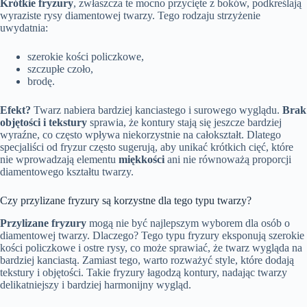
Krótkie fryzury
, zwłaszcza te mocno przycięte z boków, podkreślają
wyraziste rysy diamentowej twarzy. Tego rodzaju strzyżenie
uwydatnia:
szerokie kości policzkowe,
szczupłe czoło,
brodę.
Efekt?
Twarz nabiera bardziej kanciastego i surowego wyglądu.
Brak
objętości i tekstury
sprawia, że kontury stają się jeszcze bardziej
wyraźne, co często wpływa niekorzystnie na całokształt. Dlatego
specjaliści od fryzur często sugerują, aby unikać krótkich cięć, które
nie wprowadzają elementu
miękkości
ani nie równoważą proporcji
diamentowego kształtu twarzy.
Czy przylizane fryzury są korzystne dla tego typu twarzy?
Przylizane fryzury
mogą nie być najlepszym wyborem dla osób o
diamentowej twarzy. Dlaczego? Tego typu fryzury eksponują szerokie
kości policzkowe i ostre rysy, co może sprawiać, że twarz wygląda na
bardziej kanciastą. Zamiast tego, warto rozważyć style, które dodają
tekstury i objętości. Takie fryzury łagodzą kontury, nadając twarzy
delikatniejszy i bardziej harmonijny wygląd.