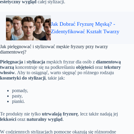
estetyczny wygląd
całej stylizacji.
Jak Dobrać Fryzurę Męską? -
Zidentyfikować Kształt Twarzy
Jak pielęgnować i stylizować męskie fryzury przy twarzy
diamentowej?
Pielęgnacja
i
stylizacja
męskich fryzur dla osób z
diamentową
twarzą
koncentruje się na podkreślaniu
objętości
oraz
tekstury
włosów
. Aby to osiągnąć, warto sięgnąć po różnego rodzaju
kosmetyki do stylizacji
, takie jak:
pomady,
pasty,
pianki.
Te produkty nie tylko
utrwalają fryzurę
, lecz także nadają jej
lekkości
oraz
naturalny wygląd
.
W codziennych stylizacjach pomocne okazują się różnorodne