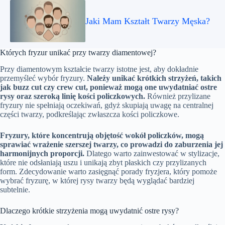
Jaki Mam Kształt Twarzy Męska?
Których fryzur unikać przy twarzy diamentowej?
Przy diamentowym kształcie twarzy istotne jest, aby dokładnie
przemyśleć wybór fryzury.
Należy unikać krótkich strzyżeń, takich
jak buzz cut czy crew cut, ponieważ mogą one uwydatniać ostre
rysy oraz szeroką linię kości policzkowych.
Również przylizane
fryzury nie spełniają oczekiwań, gdyż skupiają uwagę na centralnej
części twarzy, podkreślając zwłaszcza kości policzkowe.
Fryzury, które koncentrują objętość wokół policzków, mogą
sprawiać wrażenie szerszej twarzy, co prowadzi do zaburzenia jej
harmonijnych proporcji.
Dlatego warto zainwestować w stylizacje,
które nie odsłaniają uszu i unikają zbyt płaskich czy przylizanych
form. Zdecydowanie warto zasięgnąć porady fryzjera, który pomoże
wybrać fryzurę, w której rysy twarzy będą wyglądać bardziej
subtelnie.
Dlaczego krótkie strzyżenia mogą uwydatnić ostre rysy?