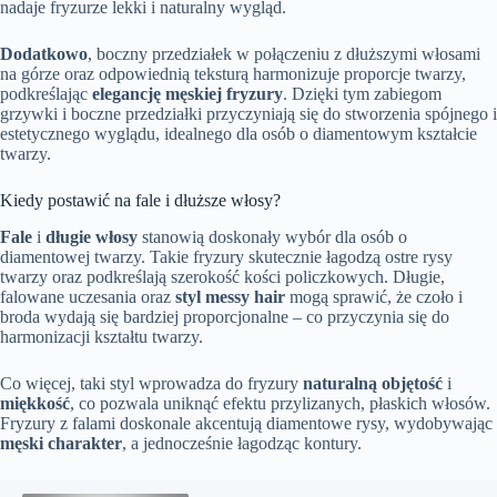
nadaje fryzurze lekki i naturalny wygląd.
Dodatkowo
, boczny przedziałek w połączeniu z dłuższymi włosami
na górze oraz odpowiednią teksturą harmonizuje proporcje twarzy,
podkreślając
elegancję męskiej fryzury
. Dzięki tym zabiegom
grzywki i boczne przedziałki przyczyniają się do stworzenia spójnego i
estetycznego wyglądu, idealnego dla osób o diamentowym kształcie
twarzy.
Kiedy postawić na fale i dłuższe włosy?
Fale
i
długie włosy
stanowią doskonały wybór dla osób o
diamentowej twarzy. Takie fryzury skutecznie łagodzą ostre rysy
twarzy oraz podkreślają szerokość kości policzkowych. Długie,
falowane uczesania oraz
styl messy hair
mogą sprawić, że czoło i
broda wydają się bardziej proporcjonalne – co przyczynia się do
harmonizacji kształtu twarzy.
Co więcej, taki styl wprowadza do fryzury
naturalną objętość
i
miękkość
, co pozwala uniknąć efektu przylizanych, płaskich włosów.
Fryzury z falami doskonale akcentują diamentowe rysy, wydobywając
męski charakter
, a jednocześnie łagodząc kontury.