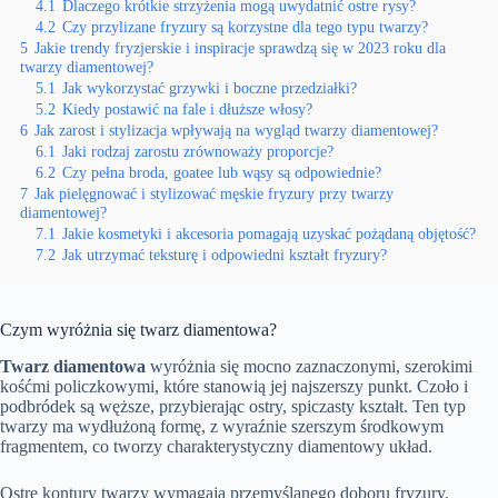
4.1
Dlaczego krótkie strzyżenia mogą uwydatnić ostre rysy?
4.2
Czy przylizane fryzury są korzystne dla tego typu twarzy?
5
Jakie trendy fryzjerskie i inspiracje sprawdzą się w 2023 roku dla
twarzy diamentowej?
5.1
Jak wykorzystać grzywki i boczne przedziałki?
5.2
Kiedy postawić na fale i dłuższe włosy?
6
Jak zarost i stylizacja wpływają na wygląd twarzy diamentowej?
6.1
Jaki rodzaj zarostu zrównoważy proporcje?
6.2
Czy pełna broda, goatee lub wąsy są odpowiednie?
7
Jak pielęgnować i stylizować męskie fryzury przy twarzy
diamentowej?
7.1
Jakie kosmetyki i akcesoria pomagają uzyskać pożądaną objętość?
7.2
Jak utrzymać teksturę i odpowiedni kształt fryzury?
Czym wyróżnia się twarz diamentowa?
Twarz diamentowa
wyróżnia się mocno zaznaczonymi, szerokimi
kośćmi policzkowymi, które stanowią jej najszerszy punkt. Czoło i
podbródek są węższe, przybierając ostry, spiczasty kształt. Ten typ
twarzy ma wydłużoną formę, z wyraźnie szerszym środkowym
fragmentem, co tworzy charakterystyczny diamentowy układ.
Ostre kontury twarzy wymagają przemyślanego doboru fryzury.