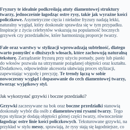
Fryzury te idealnie podkreślają atuty diamentowej struktury
twarzy, jednocześnie łagodząc ostre rysy, takie jak wyraźne kości
policzkowe.
Asymetryczne cięcia i nieładne fryzury nadają lekki,
naturalny wygląd, który doskonale sprawdza się w tym przypadku.
Inspiracje z życia celebrytów wskazują na popularność bocznych
grzywek czy przedziałków, które harmonizują proporcje twarzy.
Fale oraz warstwy w stylizacji wprowadzają subtelność, dlatego
warto pomyśleć o dłuższych włosach, które zachowują naturalną
teksturę.
Zarządzanie fryzurą przy użyciu pomady, pasty lub pianki
do włosów pozwala na utrzymanie pożądanej objętości oraz kształtu.
Dodatkowo, odpowiednie akcesoria ułatwiają proces stylizacji,
zapewniając wygodę i precyzję.
Te trendy łączą w sobie
nowoczesny wygląd i dopasowanie do cech diamentowej twarzy,
tworząc wyjątkowy styl.
Jak wykorzystać grzywki i boczne przedziałki?
Grzywki
zaczesywane na bok oraz
boczne przedziałki
stanowią
doskonały wybór dla osób z
diamentowymi rysami twarzy
. Tego
typu stylizacje dodają objętości górnej części twarzy, równocześnie
łagodząc ostre linie kości policzkowych
. Teksturowane grzywki, na
przykład w stylu
messy
, sprawiają, że rysy stają się łagodniejsze, co