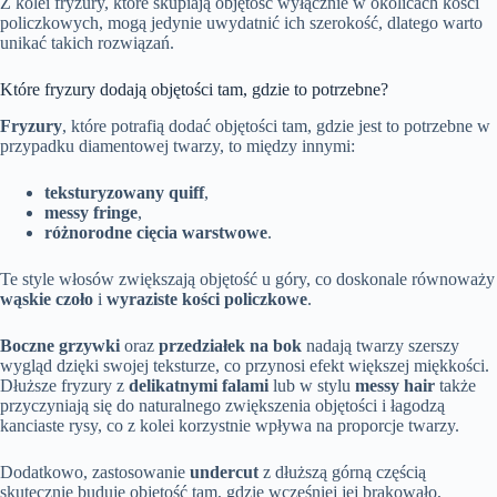
Z kolei fryzury, które skupiają objętość wyłącznie w okolicach kości
policzkowych, mogą jedynie uwydatnić ich szerokość, dlatego warto
unikać takich rozwiązań.
Które fryzury dodają objętości tam, gdzie to potrzebne?
Fryzury
, które potrafią dodać objętości tam, gdzie jest to potrzebne w
przypadku diamentowej twarzy, to między innymi:
teksturyzowany quiff
,
messy fringe
,
różnorodne cięcia warstwowe
.
Te style włosów zwiększają objętość u góry, co doskonale równoważy
wąskie czoło
i
wyraziste kości policzkowe
.
Boczne grzywki
oraz
przedziałek na bok
nadają twarzy szerszy
wygląd dzięki swojej teksturze, co przynosi efekt większej miękkości.
Dłuższe fryzury z
delikatnymi falami
lub w stylu
messy hair
także
przyczyniają się do naturalnego zwiększenia objętości i łagodzą
kanciaste rysy, co z kolei korzystnie wpływa na proporcje twarzy.
Dodatkowo, zastosowanie
undercut
z dłuższą górną częścią
skutecznie buduje objętość tam, gdzie wcześniej jej brakowało,