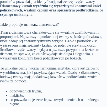
pomiarów pozwalają na identyfikację najszerszej części twarzy.
Diamentowy kształt wyróżnia się wyrazistymi konturami kości
policzkowych, wąskim czołem oraz spiczastym podbródkiem, co
czyni go unikalnym.
Jakie proporcje ma twarz diamentowa?
Twarz diamentowa
charakteryzuje się wyraźnie zdefiniowanymi
proporcjami. Najszerszym punktem tej twarzy są
kości policzkowe
,
które nadają jej charakterystyczny wygląd. Czoło i podbródek są
węższe oraz mają spiczasty kształt, co potęguje efekt smukłości.
Środkowa część twarzy, będąca najszersza, przypomina kształtem
diament, co sprawia, że całość wydaje się długa i elegancka, z
wyraźnymi konturami kości policzkowych po bokach.
Te unikalne cechy tworzą harmonijną estetykę, która jest zarówno
wysublimowana, jak i przykuwająca wzrok. Osoby z diamentową
budową twarzy mają dodatkową łatwość w podkreślaniu swoich
rysów za pomocą:
odpowiednich fryzur,
makijażu,
co pozwala na jeszcze lepsze uwydatnienie ich naturalnego
piękna.