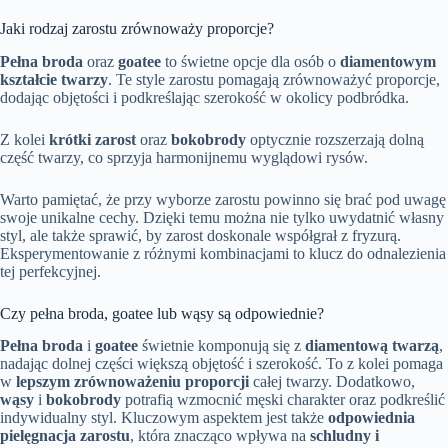
Jaki rodzaj zarostu zrównoważy proporcje?
Pełna broda
oraz
goatee
to świetne opcje dla osób o
diamentowym
kształcie twarzy
. Te style zarostu pomagają zrównoważyć proporcje,
dodając objętości i podkreślając szerokość w okolicy podbródka.
Z kolei
krótki zarost
oraz
bokobrody
optycznie rozszerzają dolną
część twarzy, co sprzyja harmonijnemu wyglądowi rysów.
Warto pamiętać, że przy wyborze zarostu powinno się brać pod uwagę
swoje unikalne cechy. Dzięki temu można nie tylko uwydatnić własny
styl, ale także sprawić, by zarost doskonale współgrał z fryzurą.
Eksperymentowanie z różnymi kombinacjami to klucz do odnalezienia
tej perfekcyjnej.
Czy pełna broda, goatee lub wąsy są odpowiednie?
Pełna broda
i
goatee
świetnie komponują się z
diamentową twarzą
,
nadając dolnej części większą objętość i szerokość. To z kolei pomaga
w
lepszym zrównoważeniu proporcji
całej twarzy. Dodatkowo,
wąsy
i
bokobrody
potrafią wzmocnić męski charakter oraz podkreślić
indywidualny styl. Kluczowym aspektem jest także
odpowiednia
pielęgnacja zarostu
, która znacząco wpływa na
schludny i