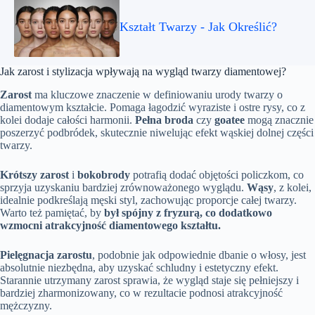
Kształt Twarzy - Jak Określić?
Jak zarost i stylizacja wpływają na wygląd twarzy diamentowej?
Zarost
ma kluczowe znaczenie w definiowaniu urody twarzy o
diamentowym kształcie. Pomaga łagodzić wyraziste i ostre rysy, co z
kolei dodaje całości harmonii.
Pełna broda
czy
goatee
mogą znacznie
poszerzyć podbródek, skutecznie niwelując efekt wąskiej dolnej części
twarzy.
Krótszy zarost
i
bokobrody
potrafią dodać objętości policzkom, co
sprzyja uzyskaniu bardziej zrównoważonego wyglądu.
Wąsy
, z kolei,
idealnie podkreślają męski styl, zachowując proporcje całej twarzy.
Warto też pamiętać, by
był spójny z fryzurą, co dodatkowo
wzmocni atrakcyjność diamentowego kształtu.
Pielęgnacja zarostu
, podobnie jak odpowiednie dbanie o włosy, jest
absolutnie niezbędna, aby uzyskać schludny i estetyczny efekt.
Starannie utrzymany zarost sprawia, że wygląd staje się pełniejszy i
bardziej zharmonizowany, co w rezultacie podnosi atrakcyjność
mężczyzny.