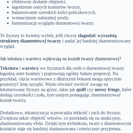
efektowne dodanie objętości,
łagodzenie ostrych konturów twarzy,
balansowanie szerokich kości policzkowych,
wzmacnianie naturalnej urody,
harmonizacja wyglądu diamentowej twarzy.
Te fryzury to świetny wybór, jeśli chcesz
złagodzić wyrazistą
strukturę diamentowej twarzy
i nadać jej bardziej zharmonizowany
wygląd.
Jak tekstura i warstwy wpływają na kształt twarzy diamentowej?
Tekstura
i
warstwy
we fryzurach dla osób o diamentowej twarzy
łagodzą ostre kontury i poprawiają ogólny balans proporcji. Na
przykład, cięcia warstwowe z dłuższymi bokami mogą optycznie
poszerzyć linię szczęki. Warto również zwrócić uwagę na
teksturowane fryzury na górze, takie jak
quiff
czy
messy fringe
, które
dodają szerokości czołu, tym samym pomagając zharmonizować
kształt twarzy.
Dodatkowo, teksturyzacja wprowadza lekkość i ruch do fryzury.
Zwiększa także objętość włosów, co przekłada się na atrakcyjny,
zharmonizowany efekt. Dzięki tym technikom, twarz o diamentowym
kształcie staje się bardziej zbalansowana i estetycznie przyjemna.