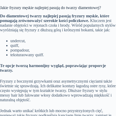
Jakie fryzury męskie najlepiej pasują do twarzy diamentowej?
Do diamentowej twarzy najlepiej pasują fryzury męskie, które
pomagają zrównoważyć szerokie kości policzkowe.
Kluczem jest
nadanie objętości w rejonach czoła i brody. Wśród popularnych stylów
wyróżniają się fryzury z dłuższą górą i krótszymi bokami, takie jak:
undercut,
quiff,
pompadour,
teksturaowany quiff.
Te opcje tworzą harmonijny wygląd, poprawiając proporcje
twarzy.
Fryzury z bocznymi grzywkami oraz asymetrycznymi cięciami także
świetnie się sprawdzają. Ich delikatne kontury łagodzą ostre rysy, które
często występują w tym kształcie twarzy. Dłuższe fryzury w stylu
messy hair lub falowane włosy dodatkowo wprowadzają miękkość i
naturalną objętość.
Jednak warto unikać krótkich lub mocno przystrzyżonych cięć,
ponieważ takie fryzury podkreślają kanciaste linie twarzy, zamiast je