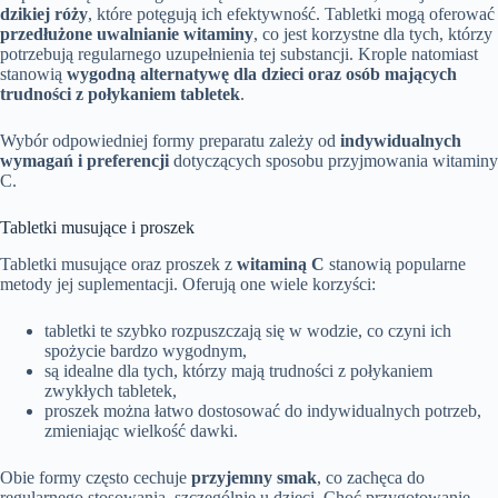
dzikiej róży
, które potęgują ich efektywność. Tabletki mogą oferować
przedłużone uwalnianie witaminy
, co jest korzystne dla tych, którzy
potrzebują regularnego uzupełnienia tej substancji. Krople natomiast
stanowią
wygodną alternatywę dla dzieci oraz osób mających
trudności z połykaniem tabletek
.
Wybór odpowiedniej formy preparatu zależy od
indywidualnych
wymagań i preferencji
dotyczących sposobu przyjmowania witaminy
C.
Tabletki musujące i proszek
Tabletki musujące oraz proszek z
witaminą C
stanowią popularne
metody jej suplementacji. Oferują one wiele korzyści:
tabletki te szybko rozpuszczają się w wodzie, co czyni ich
spożycie bardzo wygodnym,
są idealne dla tych, którzy mają trudności z połykaniem
zwykłych tabletek,
proszek można łatwo dostosować do indywidualnych potrzeb,
zmieniając wielkość dawki.
Obie formy często cechuje
przyjemny smak
, co zachęca do
regularnego stosowania, szczególnie u dzieci. Choć przygotowanie