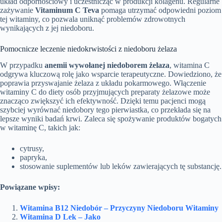
układ odpornościowy i uczestnicząc w produkcji kolagenu. Regularne
zażywanie
Vitaminum C Teva
pomaga utrzymać odpowiedni poziom
tej witaminy, co pozwala uniknąć problemów zdrowotnych
wynikających z jej niedoboru.
Pomocnicze leczenie niedokrwistości z niedoboru żelaza
W przypadku
anemii wywołanej niedoborem żelaza
, witamina C
odgrywa kluczową rolę jako wsparcie terapeutyczne. Dowiedziono, że
poprawia przyswajanie żelaza z układu pokarmowego. Włączenie
witaminy C do diety osób przyjmujących preparaty żelazowe może
znacząco zwiększyć ich efektywność. Dzięki temu pacjenci mogą
szybciej wyrównać niedobory tego pierwiastka, co przekłada się na
lepsze wyniki badań krwi. Zaleca się spożywanie produktów bogatych
w witaminę C, takich jak:
cytrusy,
papryka,
stosowanie suplementów lub leków zawierających tę substancję.
Powiązane wpisy:
Witamina B12 Niedobór – Przyczyny Niedoboru Witaminy
Witamina D Lek – Jako