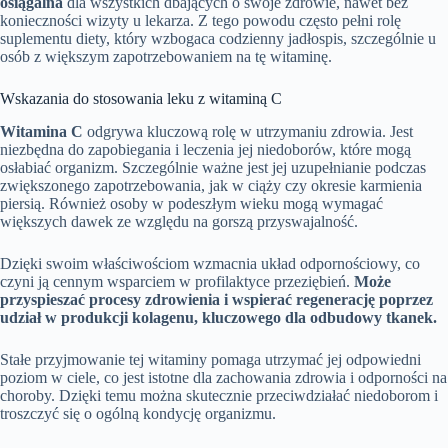
osiągalna
dla wszystkich dbających o swoje zdrowie, nawet bez
konieczności wizyty u lekarza. Z tego powodu często pełni rolę
suplementu diety, który wzbogaca codzienny jadłospis, szczególnie u
osób z większym zapotrzebowaniem na tę witaminę.
Wskazania do stosowania leku z witaminą C
Witamina C
odgrywa kluczową rolę w utrzymaniu zdrowia. Jest
niezbędna do zapobiegania i leczenia jej niedoborów, które mogą
osłabiać organizm. Szczególnie ważne jest jej uzupełnianie podczas
zwiększonego zapotrzebowania, jak w ciąży czy okresie karmienia
piersią. Również osoby w podeszłym wieku mogą wymagać
większych dawek ze względu na gorszą przyswajalność.
Dzięki swoim właściwościom wzmacnia układ odpornościowy, co
czyni ją cennym wsparciem w profilaktyce przeziębień.
Może
przyspieszać procesy zdrowienia i wspierać regenerację poprzez
udział w produkcji kolagenu, kluczowego dla odbudowy tkanek.
Stałe przyjmowanie tej witaminy pomaga utrzymać jej odpowiedni
poziom w ciele, co jest istotne dla zachowania zdrowia i odporności na
choroby. Dzięki temu można skutecznie przeciwdziałać niedoborom i
troszczyć się o ogólną kondycję organizmu.