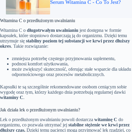
Serum Witamina C - Co To Jest?
Witamina C o przedłużonym uwalnianiu
Witamina C o
długotrwałym uwalnianiu
jest dostępna w formie
kapsułek, które stopniowo dostarczają ją do organizmu. Dzięki temu
utrzymuje się
stabilny poziom tej substancji we krwi przez dłuższy
okres
. Takie rozwiązanie:
zmniejsza potrzebę częstego przyjmowania suplementu,
podnosi komfort użytkowania,
może zwiększyć skuteczność, oferując stałe wsparcie dla układu
odpornościowego oraz procesów metabolicznych.
Kapsułki te są szczególnie rekomendowane osobom ceniącym sobie
wygodę oraz tym, którzy każdego dnia potrzebują regularnej dawki
witaminy C
.
Jak działa lek o przedłużonym uwalnianiu?
Lek o przedłużonym uwalnianiu powoli dostarcza
witaminę C
do
organizmu, co pozwala utrzymać jej
stabilne stężenie we krwi przez
dłuższy czas.
Dzięki temu pacjenci mogą przyjmować lek rzadziej, co