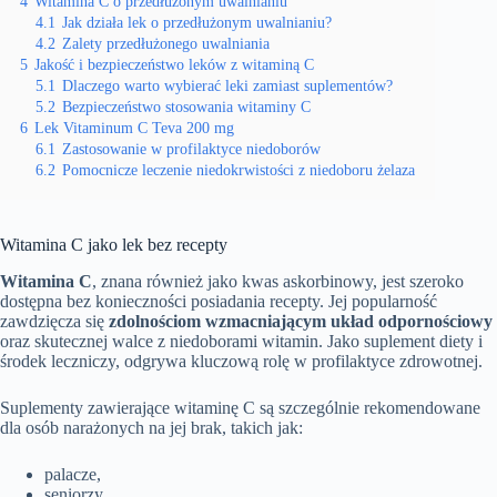
4
Witamina C o przedłużonym uwalnianiu
4.1
Jak działa lek o przedłużonym uwalnianiu?
4.2
Zalety przedłużonego uwalniania
5
Jakość i bezpieczeństwo leków z witaminą C
5.1
Dlaczego warto wybierać leki zamiast suplementów?
5.2
Bezpieczeństwo stosowania witaminy C
6
Lek Vitaminum C Teva 200 mg
6.1
Zastosowanie w profilaktyce niedoborów
6.2
Pomocnicze leczenie niedokrwistości z niedoboru żelaza
Witamina C jako lek bez recepty
Witamina C
, znana również jako kwas askorbinowy, jest szeroko
dostępna bez konieczności posiadania recepty. Jej popularność
zawdzięcza się
zdolnościom wzmacniającym układ odpornościowy
oraz skutecznej walce z niedoborami witamin. Jako suplement diety i
środek leczniczy, odgrywa kluczową rolę w profilaktyce zdrowotnej.
Suplementy zawierające witaminę C są szczególnie rekomendowane
dla osób narażonych na jej brak, takich jak:
palacze,
seniorzy,