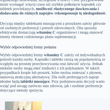
może wymagać więcej czasu niż szybkie połknięcie kapsułek czy
tabletek powlekanych,
możliwość elastycznego dawkowania i
dodawania do różnych napojów rekompensuje tę niedogodność
.
Decyzja między tabletkami musującymi a proszkiem zależy głównie
od osobistych preferencji i potrzeb zdrowotnych. Oba sposoby
efektywnie dostarczają
witaminę C
organizmowi i mogą stanowić
istotny element codziennego planu suplementacji.
Wybór odpowiedniej formy podania
Wybór odpowiedniej formy
witaminy C
zależy od indywidualnych
potrzeb każdej osoby. Kapsułki i tabletki cieszą się popularnością ze
względu na prostotę przechowywania oraz łatwość użycia. Jednak
niektóre osoby mogą mieć trudności z ich połykaniem. W takich
przypadkach krople lub proszek, które można zmieszać z płynem,
stanowią atrakcyjną alternatywę. Dla osób preferujących napoje
idealne będą
tabletki musujące
. Przy podejmowaniu decyzji warto
wziąć pod uwagę zarówno stan zdrowia, jak i osobiste preferencje
dotyczące metody spożycia.