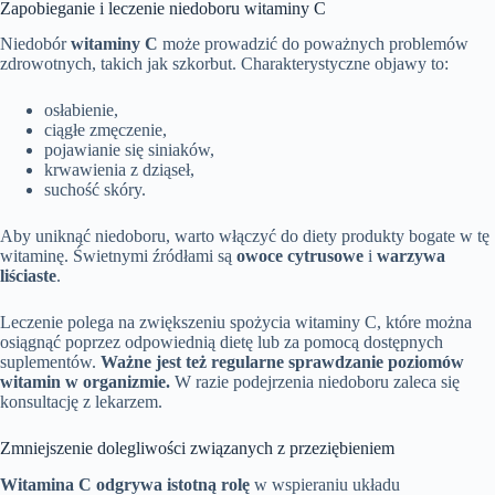
Zapobieganie i leczenie niedoboru witaminy C
Niedobór
witaminy C
może prowadzić do poważnych problemów
zdrowotnych, takich jak szkorbut. Charakterystyczne objawy to:
osłabienie,
ciągłe zmęczenie,
pojawianie się siniaków,
krwawienia z dziąseł,
suchość skóry.
Aby uniknąć niedoboru, warto włączyć do diety produkty bogate w tę
witaminę. Świetnymi źródłami są
owoce cytrusowe
i
warzywa
liściaste
.
Leczenie polega na zwiększeniu spożycia witaminy C, które można
osiągnąć poprzez odpowiednią dietę lub za pomocą dostępnych
suplementów.
Ważne jest też regularne sprawdzanie poziomów
witamin w organizmie.
W razie podejrzenia niedoboru zaleca się
konsultację z lekarzem.
Zmniejszenie dolegliwości związanych z przeziębieniem
Witamina C odgrywa istotną rolę
w wspieraniu układu