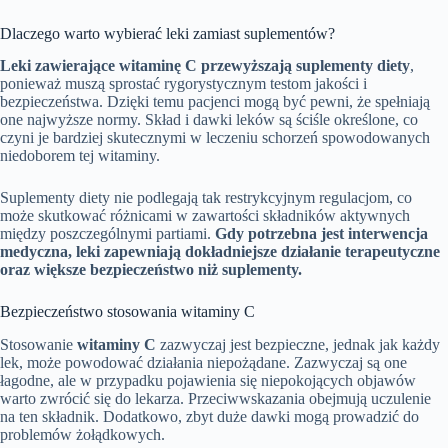
Dlaczego warto wybierać leki zamiast suplementów?
Leki zawierające witaminę C przewyższają suplementy diety
,
ponieważ muszą sprostać rygorystycznym testom jakości i
bezpieczeństwa. Dzięki temu pacjenci mogą być pewni, że spełniają
one najwyższe normy. Skład i dawki leków są ściśle określone, co
czyni je bardziej skutecznymi w leczeniu schorzeń spowodowanych
niedoborem tej witaminy.
Suplementy diety nie podlegają tak restrykcyjnym regulacjom, co
może skutkować różnicami w zawartości składników aktywnych
między poszczególnymi partiami.
Gdy potrzebna jest interwencja
medyczna, leki zapewniają dokładniejsze działanie terapeutyczne
oraz większe bezpieczeństwo niż suplementy.
Bezpieczeństwo stosowania witaminy C
Stosowanie
witaminy C
zazwyczaj jest bezpieczne, jednak jak każdy
lek, może powodować działania niepożądane. Zazwyczaj są one
łagodne, ale w przypadku pojawienia się niepokojących objawów
warto zwrócić się do lekarza. Przeciwwskazania obejmują uczulenie
na ten składnik. Dodatkowo, zbyt duże dawki mogą prowadzić do
problemów żołądkowych.