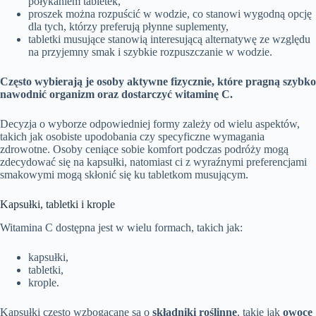
połykaniem tabletek,
proszek można rozpuścić w wodzie, co stanowi wygodną opcję
dla tych, którzy preferują płynne suplementy,
tabletki musujące stanowią interesującą alternatywę ze względu
na przyjemny smak i szybkie rozpuszczanie w wodzie.
Często wybierają je osoby aktywne fizycznie, które pragną szybko
nawodnić organizm oraz dostarczyć witaminę C.
Decyzja o wyborze odpowiedniej formy zależy od wielu aspektów,
takich jak osobiste upodobania czy specyficzne wymagania
zdrowotne. Osoby ceniące sobie komfort podczas podróży mogą
zdecydować się na kapsułki, natomiast ci z wyraźnymi preferencjami
smakowymi mogą skłonić się ku tabletkom musującym.
Kapsułki, tabletki i krople
Witamina C dostępna jest w wielu formach, takich jak:
kapsułki,
tabletki,
krople.
Kapsułki często wzbogacane są o
składniki roślinne
, takie jak
owoce