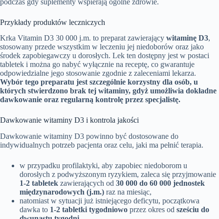
podczas gdy suplementy wspierają ogólne zdrowie.
Przykłady produktów leczniczych
Krka Vitamin D3 30 000 j.m. to preparat zawierający
witaminę D3
,
stosowany przede wszystkim w leczeniu jej niedoborów oraz jako
środek zapobiegawczy u dorosłych. Lek ten dostępny jest w postaci
tabletek i można go nabyć wyłącznie na receptę, co gwarantuje
odpowiedzialne jego stosowanie zgodnie z zaleceniami lekarza.
Wybór tego preparatu jest szczególnie korzystny dla osób, u
których stwierdzono brak tej witaminy, gdyż umożliwia dokładne
dawkowanie oraz regularną kontrolę przez specjalistę.
Dawkowanie witaminy D3 i kontrola jakości
Dawkowanie witaminy D3 powinno być dostosowane do
indywidualnych potrzeb pacjenta oraz celu, jaki ma pełnić terapia.
w przypadku profilaktyki, aby zapobiec niedoborom u
dorosłych z podwyższonym ryzykiem, zaleca się przyjmowanie
1-2 tabletek
zawierających od
30 000 do 60 000 jednostek
międzynarodowych (j.m.)
raz na miesiąc,
natomiast w sytuacji już istniejącego deficytu, początkowa
dawka to
1-2 tabletki tygodniowo
przez okres od
sześciu do
dwunastu tygodni
,