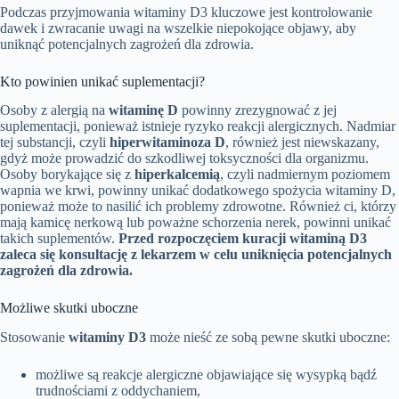
Podczas przyjmowania witaminy D3 kluczowe jest kontrolowanie
dawek i zwracanie uwagi na wszelkie niepokojące objawy, aby
uniknąć potencjalnych zagrożeń dla zdrowia.
Kto powinien unikać suplementacji?
Osoby z alergią na
witaminę D
powinny zrezygnować z jej
suplementacji, ponieważ istnieje ryzyko reakcji alergicznych. Nadmiar
tej substancji, czyli
hiperwitaminoza D
, również jest niewskazany,
gdyż może prowadzić do szkodliwej toksyczności dla organizmu.
Osoby borykające się z
hiperkalcemią
, czyli nadmiernym poziomem
wapnia we krwi, powinny unikać dodatkowego spożycia witaminy D,
ponieważ może to nasilić ich problemy zdrowotne. Również ci, którzy
mają kamicę nerkową lub poważne schorzenia nerek, powinni unikać
takich suplementów.
Przed rozpoczęciem kuracji witaminą D3
zaleca się konsultację z lekarzem w celu uniknięcia potencjalnych
zagrożeń dla zdrowia.
Możliwe skutki uboczne
Stosowanie
witaminy D3
może nieść ze sobą pewne skutki uboczne:
możliwe są reakcje alergiczne objawiające się wysypką bądź
trudnościami z oddychaniem,