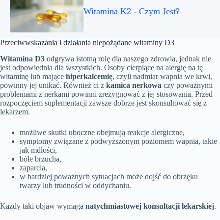
Witamina K2 - Czym Jest?
Przeciwwskazania i działania niepożądane witaminy D3
Witamina D3
odgrywa istotną rolę dla naszego zdrowia, jednak nie
jest odpowiednia dla wszystkich. Osoby cierpiące na alergię na tę
witaminę lub mające
hiperkalcemię
, czyli nadmiar wapnia we krwi,
powinny jej unikać. Również ci z
kamica nerkowa
czy poważnymi
problemami z nerkami powinni zrezygnować z jej stosowania. Przed
rozpoczęciem suplementacji zawsze dobrze jest skonsultować się z
lekarzem.
możliwe skutki uboczne obejmują reakcje alergiczne,
symptomy związane z podwyższonym poziomem wapnia, takie
jak mdłości,
bóle brzucha,
zaparcia,
w bardziej poważnych sytuacjach może dojść do obrzęku
twarzy lub trudności w oddychaniu.
Każdy taki objaw wymaga
natychmiastowej konsultacji lekarskiej
.