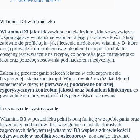
3.2
Możliwe skutki uboczne
Witamina D3 w formie leku
Witamina D3 jako lek
zawiera cholekalcyferol, kluczowy związek
wspomagający wchłanianie wapnia i dbający o zdrowe kości. Służy
zarówno do profilaktyki, jak i leczenia niedoborów witaminy D, które
mogą prowadzić do problemów z układem kostnym. Produkt ten
dostępny jest wyłącznie na receptę, co podkreśla jego charakter jako
leku oraz potrzebę stosowania pod nadzorem medycznym.
Zaleca się przestrzeganie zaleceń lekarza w celu zapewnienia
bezpiecznej i skutecznej terapii. Warto również rozróżniać leki od
suplementów diety;
te pierwsze są poddawane bardziej
rygorystycznym kontrolom jakości oraz badaniom klinicznym
, co
gwarantuje ich niezawodność i bezpieczeństwo stosowania.
Przeznaczenie i zastosowanie
Witamina
D3
w postaci leku pełni istotną funkcję w zapobieganiu oraz
leczeniu jej niedoborów. Jest szczególnie cenna dla dorosłych
zagrożonych deficytem tej witaminy.
D3 wspiera zdrowie kości i
odgrywa rolę w profilaktyce osteoporozy
, pomagając utrzymać