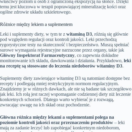
właściwy poziom u osób z ograniczoną ekspozycją na słońce. Dzięki
temu jest kluczowa w terapii poprawiającej mineralizację kości oraz
ogólne zdrowie układu szkieletowego.
Różnice między lekiem a suplementem
Leki i suplementy diety, w tym te z
witaminą D3
, różnią się głównie
pod względem regulacji oraz kontroli jakości. Leki przechodzą
rygorystyczne testy na skuteczność i bezpieczeństwo. Muszą spełniać
surowe wymagania rejestracyjne narzucone przez organy, takie jak
Główny Inspektorat Farmaceutyczny
, co zapewnia dokładne
monitorowanie ich składu, dawkowania i działania. Przykładowo,
leki
na receptę są stosowane do leczenia niedoborów witaminy D3
.
Suplementy diety zawierające witaminę D3 są natomiast dostępne bez
recepty i podlegają mniej restrykcyjnym normom regulacyjnym.
Znajdziemy je w różnych dawkach, ale nie są badane tak szczegółowo
jak leki. Ich rolą jest raczej wspomaganie codziennej diety niż leczenie
konkretnych schorzeń. Dlatego warto wybierać je z rozwagą,
zwracając uwagę na ich skład oraz pochodzenie.
Główna różnica między lekami a suplementami polega na
poziomie kontroli jakości oraz przeznaczeniu produktów
– leki
mają za zadanie leczyć lub zapobiegać konkretnym niedoborom,