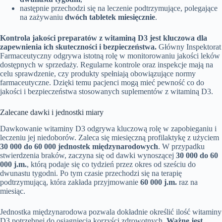
następnie przechodzi się na leczenie podtrzymujące, polegające
na zażywaniu
dwóch tabletek miesięcznie
.
Kontrola jakości preparatów z witaminą D3 jest kluczowa dla
zapewnienia ich skuteczności i bezpieczeństwa.
Główny Inspektorat
Farmaceutyczny odgrywa istotną rolę w monitorowaniu jakości leków
dostępnych w sprzedaży. Regularne kontrole oraz inspekcje mają na
celu sprawdzenie, czy produkty spełniają obowiązujące normy
farmaceutyczne. Dzięki temu pacjenci mogą mieć pewność co do
jakości i bezpieczeństwa stosowanych suplementów z witaminą D3.
Zalecane dawki i jednostki miary
Dawkowanie witaminy D3 odgrywa kluczową rolę w zapobieganiu i
leczeniu jej niedoborów. Zaleca się miesięczną profilaktykę z użyciem
30 000 do 60 000 jednostek międzynarodowych
. W przypadku
stwierdzenia braków, zaczyna się od dawki wynoszącej
30 000 do 60
000 j.m.
, którą podaje się co tydzień przez okres od sześciu do
dwunastu tygodni. Po tym czasie przechodzi się na terapię
podtrzymującą, która zakłada przyjmowanie
60 000 j.m.
raz na
miesiąc.
Jednostka międzynarodowa pozwala dokładnie określić ilość witaminy
D3 potrzebnej do osiągnięcia korzyści zdrowotnych.
Ważne jest