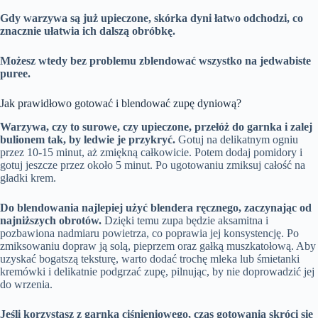
Gdy warzywa są już upieczone, skórka dyni łatwo odchodzi, co
znacznie ułatwia ich dalszą obróbkę.
Możesz wtedy bez problemu zblendować wszystko na jedwabiste
puree.
Jak prawidłowo gotować i blendować zupę dyniową?
Warzywa, czy to surowe, czy upieczone, przełóż do garnka i zalej
bulionem tak, by ledwie je przykryć.
Gotuj na delikatnym ogniu
przez 10-15 minut, aż zmiękną całkowicie. Potem dodaj pomidory i
gotuj jeszcze przez około 5 minut. Po ugotowaniu zmiksuj całość na
gładki krem.
Do blendowania najlepiej użyć blendera ręcznego, zaczynając od
najniższych obrotów.
Dzięki temu zupa będzie aksamitna i
pozbawiona nadmiaru powietrza, co poprawia jej konsystencję. Po
zmiksowaniu dopraw ją solą, pieprzem oraz gałką muszkatołową. Aby
uzyskać bogatszą teksturę, warto dodać trochę mleka lub śmietanki
kremówki i delikatnie podgrzać zupę, pilnując, by nie doprowadzić jej
do wrzenia.
Jeśli korzystasz z garnka ciśnieniowego, czas gotowania skróci się