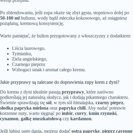
wersji przepisu.
Po zblendowaniu, jeśli zupa okaże się zbyt gęsta, stopniowo dolej po
50-100 ml
bulionu, wody bądź mleczka kokosowego, aż osiągniesz
pożądaną, kremową konsystencję.
Warto pamiętać, że bulion przygotowany z włoszczyzny z dodatkiem:
Liścia laurowego,
Tymianku,
Ziela angielskiego,
Czarnego pieprzu
Wzbogaci smak i aromat całego kremu.
Jakie przyprawy są zalecane do doprawienia zupy krem z dyni?
Do kremu z dyni idealnie pasują
przyprawy
, które zarówno
podkreślają jej naturalną słodycz, jak i dodają pikantnego charakteru.
Świetnie sprawdzają się
sól
, w tym sól himalajska,
czarny pieprz
,
słodka papryka mielona
oraz
papryka chili
. Aby nadać potrawie
korzenne nuty, warto sięgnąć po
imbir
,
curry
,
kmin rzymski
,
cynamon
,
gałkę muszkatołową
czy
kardamon
.
Jeśli lubisz ostre dania, możesz dodać
ostrą paprykę
,
pieprz cayenne