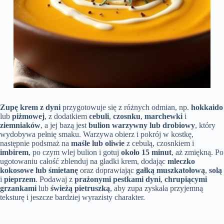
Zupę krem z dyni
przygotowuje się z różnych odmian, np.
hokkaido
lub
piżmowej
, z dodatkiem
cebuli
,
czosnku
,
marchewki
i
ziemniaków
, a jej bazą jest
bulion warzywny lub drobiowy
, który
wydobywa pełnię smaku. Warzywa obierz i pokrój w kostkę,
następnie podsmaż na
maśle lub oliwie
z cebulą, czosnkiem i
imbirem
, po czym wlej bulion i gotuj
około 15 minut
, aż zmiękną. Po
ugotowaniu całość zblenduj na gładki krem, dodając
mleczko
kokosowe lub śmietanę
oraz doprawiając
gałką muszkatołową
,
solą
i
pieprzem
. Podawaj z
prażonymi pestkami dyni
,
chrupiącymi
grzankami
lub
świeżą pietruszką
, aby zupa zyskała przyjemną
teksturę i jeszcze bardziej wyrazisty charakter.