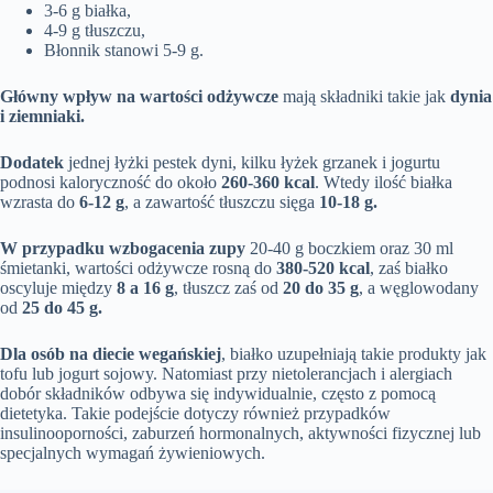
3-6 g białka,
4-9 g tłuszczu,
Błonnik stanowi 5-9 g.
Główny wpływ na wartości odżywcze
mają składniki takie jak
dynia
i ziemniaki.
Dodatek
jednej łyżki pestek dyni, kilku łyżek grzanek i jogurtu
podnosi kaloryczność do około
260-360 kcal
. Wtedy ilość białka
wzrasta do
6-12 g
, a zawartość tłuszczu sięga
10-18 g.
W przypadku wzbogacenia zupy
20-40 g boczkiem oraz 30 ml
śmietanki, wartości odżywcze rosną do
380-520 kcal
, zaś białko
oscyluje między
8 a 16 g
, tłuszcz zaś od
20 do 35 g
, a węglowodany
od
25 do 45 g.
Dla osób na diecie wegańskiej
, białko uzupełniają takie produkty jak
tofu lub jogurt sojowy. Natomiast przy nietolerancjach i alergiach
dobór składników odbywa się indywidualnie, często z pomocą
dietetyka. Takie podejście dotyczy również przypadków
insulinooporności, zaburzeń hormonalnych, aktywności fizycznej lub
specjalnych wymagań żywieniowych.