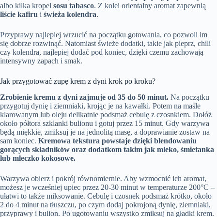
albo kilka kropel
sosu tabasco
. Z kolei orientalny aromat zapewnią
liście kafiru
i
świeża kolendra
.
Przyprawy najlepiej wrzucić na początku gotowania, co pozwoli im
się dobrze rozwinąć. Natomiast świeże dodatki, takie jak pieprz, chili
czy kolendra, najlepiej dodać pod koniec, dzięki czemu zachowają
intensywny zapach i smak.
Jak przygotować zupę krem z dyni krok po kroku?
Zrobienie kremu z dyni zajmuje od 35 do 50 minut.
Na początku
przygotuj dynię i ziemniaki, krojąc je na kawałki. Potem na maśle
klarowanym lub oleju delikatnie podsmaż cebulę z czosnkiem. Dołóż
około półtora szklanki bulionu i gotuj przez 15 minut. Gdy warzywa
będą miękkie, zmiksuj je na jednolitą masę, a doprawianie zostaw na
sam koniec.
Kremowa tekstura powstaje dzięki blendowaniu
gorących składników oraz dodatkom takim jak mleko, śmietanka
lub mleczko kokosowe.
Warzywa obierz i pokrój równomiernie. Aby wzmocnić ich aromat,
możesz je wcześniej upiec przez 20-30 minut w temperaturze 200°C –
ułatwi to także miksowanie. Cebulę i czosnek podsmaż krótko, około
2 do 4 minut na tłuszczu, po czym dodaj pokrojoną dynię, ziemniaki,
przyprawy i bulion. Po ugotowaniu wszystko zmiksuj na gładki krem.