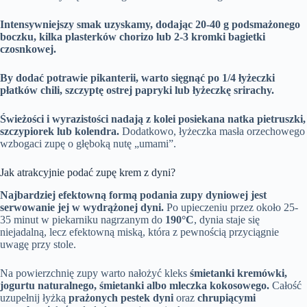
Intensywniejszy smak uzyskamy, dodając 20-40 g podsmażonego
boczku, kilka plasterków chorizo lub 2-3 kromki bagietki
czosnkowej.
By dodać potrawie pikanterii, warto sięgnąć po 1/4 łyżeczki
płatków chili, szczyptę ostrej papryki lub łyżeczkę srirachy.
Świeżości i wyrazistości nadają z kolei posiekana natka pietruszki,
szczypiorek lub kolendra.
Dodatkowo, łyżeczka masła orzechowego
wzbogaci zupę o głęboką nutę „umami”.
Jak atrakcyjnie podać zupę krem z dyni?
Najbardziej efektowną formą podania zupy dyniowej jest
serwowanie jej w wydrążonej dyni.
Po upieczeniu przez około 25-
35 minut w piekarniku nagrzanym do
190°C
, dynia staje się
niejadalną, lecz efektowną miską, która z pewnością przyciągnie
uwagę przy stole.
Na powierzchnię zupy warto nałożyć kleks
śmietanki kremówki,
jogurtu naturalnego, śmietanki albo mleczka kokosowego.
Całość
uzupełnij łyżką
prażonych pestek dyni
oraz
chrupiącymi