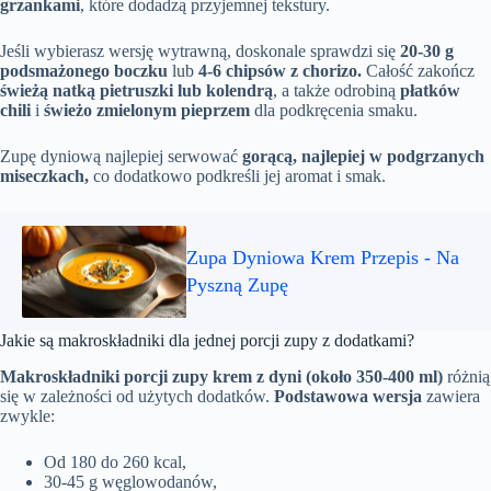
grzankami
, które dodadzą przyjemnej tekstury.
Jeśli wybierasz wersję wytrawną, doskonale sprawdzi się
20-30 g
podsmażonego boczku
lub
4-6 chipsów z chorizo.
Całość zakończ
świeżą natką pietruszki lub kolendrą
, a także odrobiną
płatków
chili
i
świeżo zmielonym pieprzem
dla podkręcenia smaku.
Zupę dyniową najlepiej serwować
gorącą, najlepiej w podgrzanych
miseczkach,
co dodatkowo podkreśli jej aromat i smak.
Zupa Dyniowa Krem Przepis - Na
Pyszną Zupę
Jakie są makroskładniki dla jednej porcji zupy z dodatkami?
Makroskładniki porcji zupy krem z dyni (około 350-400 ml)
różnią
się w zależności od użytych dodatków.
Podstawowa wersja
zawiera
zwykle:
Od 180 do 260 kcal,
30-45 g węglowodanów,