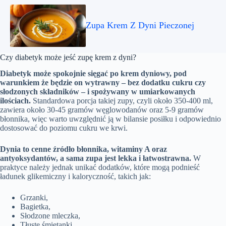
Zupa Krem Z Dyni Pieczonej
Czy diabetyk może jeść zupę krem z dyni?
Diabetyk może spokojnie sięgać po krem dyniowy, pod
warunkiem że będzie on wytrawny – bez dodatku cukru czy
słodzonych składników – i spożywany w umiarkowanych
ilościach.
Standardowa porcja takiej zupy, czyli około 350-400 ml,
zawiera około 30-45 gramów węglowodanów oraz 5-9 gramów
błonnika, więc warto uwzględnić ją w bilansie posiłku i odpowiednio
dostosować do poziomu cukru we krwi.
Dynia to cenne źródło błonnika, witaminy A oraz
antyoksydantów, a sama zupa jest lekka i łatwostrawna.
W
praktyce należy jednak unikać dodatków, które mogą podnieść
ładunek glikemiczny i kaloryczność, takich jak:
Grzanki,
Bagietka,
Słodzone mleczka,
Tłuste śmietanki.