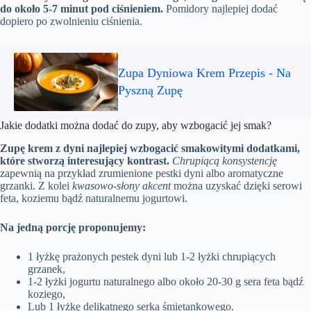
do około 5-7 minut pod ciśnieniem.
Pomidory najlepiej dodać
dopiero po zwolnieniu ciśnienia.
Zupa Dyniowa Krem Przepis - Na
Pyszną Zupę
Jakie dodatki można dodać do zupy, aby wzbogacić jej smak?
Zupę krem z dyni najlepiej wzbogacić smakowitymi dodatkami,
które stworzą interesujący kontrast.
Chrupiącą konsystencję
zapewnią na przykład zrumienione pestki dyni albo aromatyczne
grzanki. Z kolei
kwasowo-słony akcent
można uzyskać dzięki serowi
feta, koziemu bądź naturalnemu jogurtowi.
Na jedną porcję proponujemy:
1 łyżkę prażonych pestek dyni lub 1-2 łyżki chrupiących
grzanek,
1-2 łyżki jogurtu naturalnego albo około 20-30 g sera feta bądź
koziego,
Lub 1 łyżkę delikatnego serka śmietankowego.