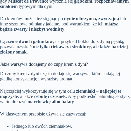
gdy
Muscat de Provence
wyróżnia się
głębokim, rozpoznawalnym
smakiem
typowym dla dyni.
Do kremów można też sięgnąć po
dynię olbrzymią, zwyczajną
lub
inne sezonowe odmiany jadalne, pod warunkiem, że ich
miąższ
będzie zwarty i niezbyt wodnisty
.
Łączenie dwóch gatunków
, na przykład hokkaido z dynią pękatą,
pozwala uzyskać
nie tylko ciekawszą strukturę, ale także bardziej
złożony smak
.
Jakie warzywa dodajemy do zupy krem z dyni?
Do zupy krem z dyni często dodaje się warzywa, które nadają jej
gładką konsystencję i wyrazisty aromat.
Najczęściej wykorzystuje się w tym celu
ziemniaki – najlepiej te
mączyste
, a także
cebulę i czosnek
. Aby podkreślić naturalną słodycz,
warto dołożyć
marchewkę albo bataty
.
W klasycznym przepisie używa się zazwyczaj:
Jednego lub dwóch ziemniaków,