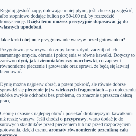
Reguluj gęstość zupy, dolewając mniej płynu, jeśli chcesz ją zagęścić,
albo stopniowo dodając bulion po 50-100 ml, by rozrzedzić
konsystencję.
Dzięki temu możesz precyzyjnie dopasować ją do
własnych upodobań.
Jakie kroki obejmuje przygotowanie warzyw przed gotowaniem?
Przygotowując warzywa do zupy krem z dyni, zacznij od ich
starannego umycia, obrania i pokrojenia w równe kawałki. Dotyczy to
zarówno
dyni, jak i ziemniaków czy marchewki
, co zapewni
równomierne pieczenie i gotowanie oraz sprawi, że będą się łatwiej
blendować.
Dynię można najpierw obrać, a potem pokroić, ale równie dobrze
sprawdzi się
pieczenie jej w większych fragmentach
– po upieczeniu
skórka zwykle odchodzi bez problemu, co znacznie upraszcza dalszą
pracę.
Cebulę i czosnek najlepiej obrać i posiekać drobniejszymi kawałkami
niż resztę warzyw. Jeśli chodzi o
przyprawy
, warto dodać je do
surowych składników przed pieczeniem lub tuż przed rozpoczęciem
gotowania, dzięki czemu
aromaty równomiernie przenikną całą
potrawę
.