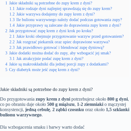
1
Jakie składniki są potrzebne do zupy krem z dyni?
1.1
Jakie rodzaje dyni najlepiej sprawdzają się do zupy krem?
1.2
Jakie warzywa dodajemy do zupy krem z dyni?
1.3
Ile bulionu warzywnego należy dodać podczas gotowania zupy?
1.4
Jakie przyprawy są zalecane do doprawienia zupy krem z dyni?
2
Jak przygotować zupę krem z dyni krok po kroku?
2.1
Jakie kroki obejmuje przygotowanie warzyw przed gotowaniem?
2.2
Jak rozgrzać piekarnik oraz upiec doprawione warzywa?
2.3
Jak prawidłowo gotować i blendować zupę dyniową?
3
Jakie dodatki można dodać do zupy, aby wzbogacić jej smak?
3.1
Jak atrakcyjnie podać zupę krem z dyni?
4
Jakie są makroskładniki dla jednej porcji zupy z dodatkami?
5
Czy diabetyk może jeść zupę krem z dyni?
Jakie składniki są potrzebne do zupy krem z dyni?
Do przygotowania
zupy krem z dyni
potrzebujesz około
800 g dyni
,
co po obraniu daje około
500 g miąższu
,
1-2 ziemniaki
o mączystej
konsystencji,
jedną cebulę
,
2 ząbki czosnku
oraz około
1,5 szklanki
bulionu warzywnego
.
Dla wzbogacenia smaku i barwy warto dodać