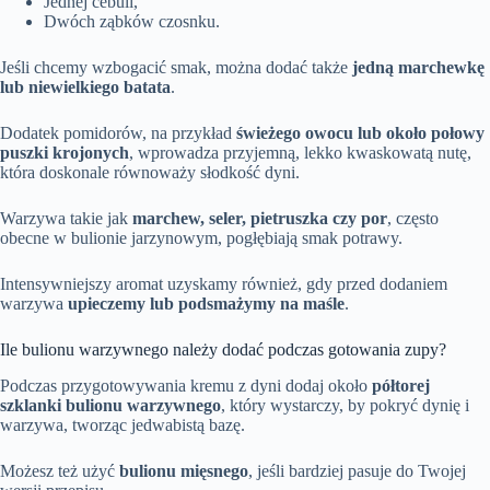
Jednej cebuli,
Dwóch ząbków czosnku.
Jeśli chcemy wzbogacić smak, można dodać także
jedną marchewkę
lub niewielkiego batata
.
Dodatek pomidorów, na przykład
świeżego owocu lub około połowy
puszki krojonych
, wprowadza przyjemną, lekko kwaskowatą nutę,
która doskonale równoważy słodkość dyni.
Warzywa takie jak
marchew, seler, pietruszka czy por
, często
obecne w bulionie jarzynowym, pogłębiają smak potrawy.
Intensywniejszy aromat uzyskamy również, gdy przed dodaniem
warzywa
upieczemy lub podsmażymy na maśle
.
Ile bulionu warzywnego należy dodać podczas gotowania zupy?
Podczas przygotowywania kremu z dyni dodaj około
półtorej
szklanki bulionu warzywnego
, który wystarczy, by pokryć dynię i
warzywa, tworząc jedwabistą bazę.
Możesz też użyć
bulionu mięsnego
, jeśli bardziej pasuje do Twojej