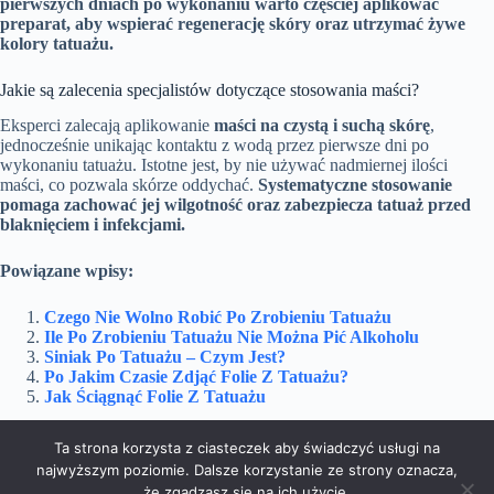
pierwszych dniach po wykonaniu warto częściej aplikować
preparat, aby wspierać regenerację skóry oraz utrzymać żywe
kolory tatuażu.
Jakie są zalecenia specjalistów dotyczące stosowania maści?
Eksperci zalecają aplikowanie
maści na czystą i suchą skórę
,
jednocześnie unikając kontaktu z wodą przez pierwsze dni po
wykonaniu tatuażu. Istotne jest, by nie używać nadmiernej ilości
maści, co pozwala skórze oddychać.
Systematyczne stosowanie
pomaga zachować jej wilgotność oraz zabezpiecza tatuaż przed
blaknięciem i infekcjami.
Powiązane wpisy:
Czego Nie Wolno Robić Po Zrobieniu Tatuażu
Ile Po Zrobieniu Tatuażu Nie Można Pić Alkoholu
Siniak Po Tatuażu – Czym Jest?
Po Jakim Czasie Zdjąć Folie Z Tatuażu?
Jak Ściągnąć Folie Z Tatuażu
Ta strona korzysta z ciasteczek aby świadczyć usługi na
najwyższym poziomie. Dalsze korzystanie ze strony oznacza,
Sport
Uroda
że zgadzasz się na ich użycie.