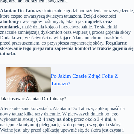
Łagodzenie podrażnień i swędzenia
Alantan Do Tatuazy
skutecznie łagodzi podrażnienia oraz swędzenie,
które często towarzyszą świeżym tatuażom. Dzięki obecności
alantoiny
i wyciągów roślinnych, takich jak
nagietek oraz
rumianek
, maść działa kojąco i przeciwzapalnie. Te składniki
znacznie zmniejszają dyskomfort oraz wspierają proces gojenia skóry.
Dodatkowo, właściwości nawilżające Alantanu chronią naskórek
przed przesuszeniem, co przyspiesza regenerację skóry.
Regularne
stosowanie tego preparatu zapewnia komfort w trakcie gojenia się
tatuażu.
Po Jakim Czasie Zdjąć Folie Z
Tatuażu?
Jak stosować Alantan Do Tatuazy?
Aby skutecznie korzystać z Alantanu Do Tatuaży, aplikuj maść na
nowy tatuaż kilka razy dziennie. W pierwszych dniach po jego
wykonaniu stosuj ją
2-4 razy na dobę
przez około
3-4 dni
, a
następnie kontynuuj pielęgnację aż do pełnego wygojenia skóry.
Ważne jest, aby przed aplikacją upewnić się, że skóra jest czysta i