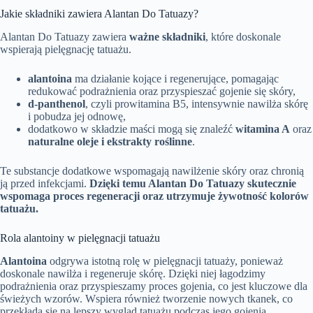
Jakie składniki zawiera Alantan Do Tatuazy?
Alantan Do Tatuazy zawiera
ważne składniki
, które doskonale
wspierają pielęgnację tatuażu.
alantoina
ma działanie kojące i regenerujące, pomagając
redukować podrażnienia oraz przyspieszać gojenie się skóry,
d-panthenol
, czyli prowitamina B5, intensywnie nawilża skórę
i pobudza jej odnowę,
dodatkowo w składzie maści mogą się znaleźć
witamina A
oraz
naturalne oleje i ekstrakty roślinne
.
Te substancje dodatkowe wspomagają nawilżenie skóry oraz chronią
ją przed infekcjami.
Dzięki temu Alantan Do Tatuazy skutecznie
wspomaga proces regeneracji oraz utrzymuje żywotność kolorów
tatuażu.
Rola alantoiny w pielęgnacji tatuażu
Alantoina
odgrywa istotną rolę w pielęgnacji tatuaży, ponieważ
doskonale nawilża i regeneruje skórę. Dzięki niej łagodzimy
podrażnienia oraz przyspieszamy proces gojenia, co jest kluczowe dla
świeżych wzorów. Wspiera również tworzenie nowych tkanek, co
przekłada się na lepszy wygląd tatuażu podczas jego gojenia.