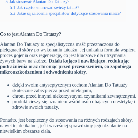
5
Jak stosować Alantan Do Tatuazy?
5.1
Jak często smarować świeży tatuaż?
5.2
Jakie są zalecenia specjalistów dotyczące stosowania maści?
Co to jest Alantan Do Tatuazy?
Alantan Do Tatuaży to specjalistyczna maść przeznaczona do
pielęgnacji skóry po wykonaniu tatuażu. Jej unikalna formuła wspiera
proces gojenia oraz regenerację, co jest kluczowe dla utrzymania
żywych barw na skórze.
Działa kojąco i nawilżająco, redukując
podrażnienia oraz chroniąc przed przesuszeniem, co zapobiega
mikrouszkodzeniom i odwodnieniu skóry.
dzięki swoim antyseptycznym cechom Alantan Do Tatuaży
skutecznie zabezpiecza przed infekcjami,
chroni przed innymi niekorzystnymi czynnikami zewnętrznymi,
produkt cieszy się uznaniem wśród osób dbających o estetykę i
zdrowie swoich tatuaży.
Ponadto, jest bezpieczny do stosowania na różnych rodzajach skóry,
nawet tej delikatnej, jeśli wcześniej sprawdzimy jego działanie na
niewielkim obszarze ciała.