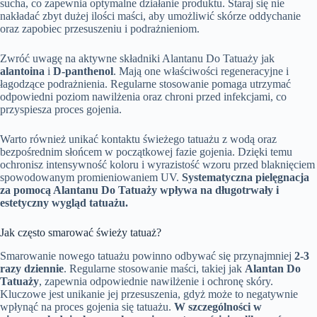
sucha, co zapewnia optymalne działanie produktu. Staraj się nie
nakładać zbyt dużej ilości maści, aby umożliwić skórze oddychanie
oraz zapobiec przesuszeniu i podrażnieniom.
Zwróć uwagę na aktywne składniki Alantanu Do Tatuaży jak
alantoina
i
D-panthenol
. Mają one właściwości regeneracyjne i
łagodzące podrażnienia. Regularne stosowanie pomaga utrzymać
odpowiedni poziom nawilżenia oraz chroni przed infekcjami, co
przyspiesza proces gojenia.
Warto również unikać kontaktu świeżego tatuażu z wodą oraz
bezpośrednim słońcem w początkowej fazie gojenia. Dzięki temu
ochronisz intensywność koloru i wyrazistość wzoru przed blaknięciem
spowodowanym promieniowaniem UV.
Systematyczna pielęgnacja
za pomocą Alantanu Do Tatuaży wpływa na długotrwały i
estetyczny wygląd tatuażu.
Jak często smarować świeży tatuaż?
Smarowanie nowego tatuażu powinno odbywać się przynajmniej
2-3
razy dziennie
. Regularne stosowanie maści, takiej jak
Alantan Do
Tatuaży
, zapewnia odpowiednie nawilżenie i ochronę skóry.
Kluczowe jest unikanie jej przesuszenia, gdyż może to negatywnie
wpłynąć na proces gojenia się tatuażu.
W szczególności w