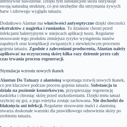
intensywne nawilżenie. Dzięki tym substancjom skóra odzyskuje
swoją naturalną strukturę, co jest niezbędne dla utrzymania żywych
barw i zdrowego wyglądu tatuażu.
Dodatkowo Alantan ma
właściwości antyseptyczne
dzięki obecności
ekstraktów z nagietka i rumianku
. To działanie chroni przed
infekcjami bakteryjnymi w miejscach aplikacji tuszu. Regularne
stosowanie tego produktu zmniejsza ryzyko wystąpienia stanów
zapalnych oraz komplikacji związanych z niewłaściwym procesem
gojenia tatuażu.
Zgodnie z zaleceniami producenta, Alantan należy
aplikować na oczyszczoną skórę kilka razy dziennie przez cały
czas trwania procesu regeneracji.
Stymulacja wzrostu nowych tkanek
Alantan Do Tatuazy z alantoiną
wspomaga rozwój nowych tkanek,
co jest kluczowe podczas procesu gojenia tatuażu.
Substancja ta
działa na poziomie komórkowym
, przyspieszając regenerację
naskórka i chroniąc skórę przed uszkodzeniami. Dzięki temu tatuaż
szybciej się goi, a jego estetyka zostaje zachowana.
Nie dochodzi do
blaknięcia ani infekcji.
Regularne stosowanie maści z alantoiną
stwarza doskonałe warunki dla prawidłowego odnowienia skóry po
zrobieniu tatuażu.