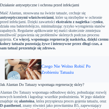
Działanie antyseptyczne i ochrona przed infekcjami
Maść Alantan, stosowana na świeże tatuaże, cechuje się
antyseptycznymi właściwościami
, które są niezbędne w ochronie
przed infekcjami. Dzięki zawartości
ekstraktu z nagietka
i
cynku
,
działa ona bakteriobójczo, minimalizując ryzyko wystąpienia stanów
zapalnych. Regularne aplikowanie tej maści skutecznie zmniejsza
możliwość pojawienia się problemów skórnych podczas procesu
gojenia.
Co więcej, wspomaga regenerację naskórka, dzięki czemu
kolory tatuażu pozostają żywe i intensywne przez długi czas, a
sam tatuaż prezentuje się zdrowo.
Czego Nie Wolno Robić Po
Zrobieniu Tatuażu
Jak Alantan Do Tatuazy wspomaga regenerację skóry?
Alantan Do Tatuazy wspomaga odbudowę skóry, pobudzając rozwój
nowych komórek i łagodząc wszelkie podrażnienia. W jego składzie
znajduje się
alantoina
, która przyspiesza proces gojenia tatuażu, oraz
D-panthenol
, znany również jako prowitamina B5, zapewniający