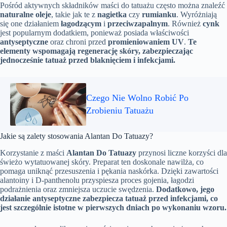
Pośród aktywnych składników maści do tatuażu często można znaleźć
naturalne oleje
, takie jak te z
nagietka
czy
rumianku
. Wyróżniają
się one działaniem
łagodzącym
i
przeciwzapalnym
. Również
cynk
jest popularnym dodatkiem, ponieważ posiada właściwości
antyseptyczne
oraz chroni przed
promieniowaniem UV
.
Te
elementy wspomagają regenerację skóry, zabezpieczając
jednocześnie tatuaż przed blaknięciem i infekcjami.
Czego Nie Wolno Robić Po
Zrobieniu Tatuażu
Jakie są zalety stosowania Alantan Do Tatuazy?
Korzystanie z maści
Alantan Do Tatuazy
przynosi liczne korzyści dla
świeżo wytatuowanej skóry. Preparat ten doskonale nawilża, co
pomaga uniknąć przesuszenia i pękania naskórka. Dzięki zawartości
alantoiny i D-panthenolu przyspiesza proces gojenia, łagodzi
podrażnienia oraz zmniejsza uczucie swędzenia.
Dodatkowo, jego
działanie antyseptyczne zabezpiecza tatuaż przed infekcjami, co
jest szczególnie istotne w pierwszych dniach po wykonaniu wzoru.