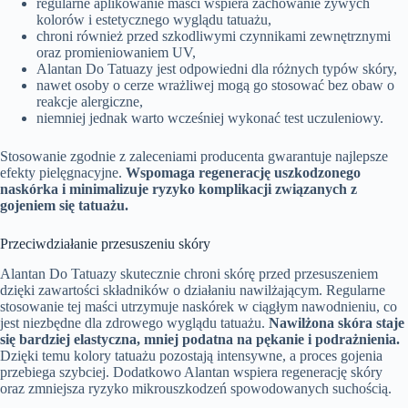
regularne aplikowanie maści wspiera zachowanie żywych
kolorów i estetycznego wyglądu tatuażu,
chroni również przed szkodliwymi czynnikami zewnętrznymi
oraz promieniowaniem UV,
Alantan Do Tatuazy jest odpowiedni dla różnych typów skóry,
nawet osoby o cerze wrażliwej mogą go stosować bez obaw o
reakcje alergiczne,
niemniej jednak warto wcześniej wykonać test uczuleniowy.
Stosowanie zgodnie z zaleceniami producenta gwarantuje najlepsze
efekty pielęgnacyjne.
Wspomaga regenerację uszkodzonego
naskórka i minimalizuje ryzyko komplikacji związanych z
gojeniem się tatuażu.
Przeciwdziałanie przesuszeniu skóry
Alantan Do Tatuazy skutecznie chroni skórę przed przesuszeniem
dzięki zawartości składników o działaniu nawilżającym. Regularne
stosowanie tej maści utrzymuje naskórek w ciągłym nawodnieniu, co
jest niezbędne dla zdrowego wyglądu tatuażu.
Nawilżona skóra staje
się bardziej elastyczna, mniej podatna na pękanie i podrażnienia.
Dzięki temu kolory tatuażu pozostają intensywne, a proces gojenia
przebiega szybciej. Dodatkowo Alantan wspiera regenerację skóry
oraz zmniejsza ryzyko mikrouszkodzeń spowodowanych suchością.