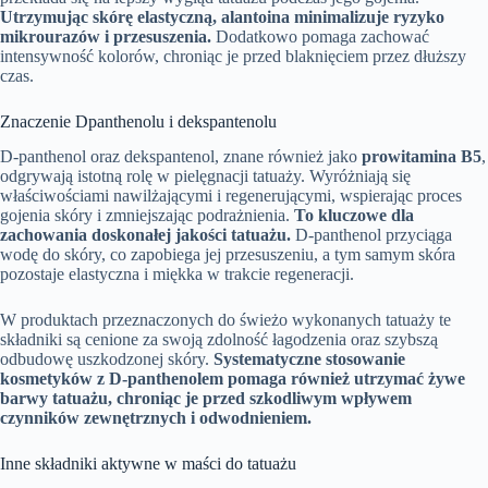
Utrzymując skórę elastyczną, alantoina minimalizuje ryzyko
mikrourazów i przesuszenia.
Dodatkowo pomaga zachować
intensywność kolorów, chroniąc je przed blaknięciem przez dłuższy
czas.
Znaczenie Dpanthenolu i dekspantenolu
D-panthenol oraz dekspantenol, znane również jako
prowitamina B5
,
odgrywają istotną rolę w pielęgnacji tatuaży. Wyróżniają się
właściwościami nawilżającymi i regenerującymi, wspierając proces
gojenia skóry i zmniejszając podrażnienia.
To kluczowe dla
zachowania doskonałej jakości tatuażu.
D-panthenol przyciąga
wodę do skóry, co zapobiega jej przesuszeniu, a tym samym skóra
pozostaje elastyczna i miękka w trakcie regeneracji.
W produktach przeznaczonych do świeżo wykonanych tatuaży te
składniki są cenione za swoją zdolność łagodzenia oraz szybszą
odbudowę uszkodzonej skóry.
Systematyczne stosowanie
kosmetyków z D-panthenolem pomaga również utrzymać żywe
barwy tatuażu, chroniąc je przed szkodliwym wpływem
czynników zewnętrznych i odwodnieniem.
Inne składniki aktywne w maści do tatuażu