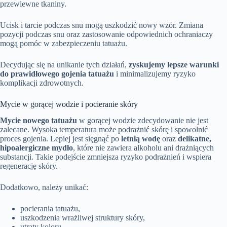
przewiewne tkaniny.
Ucisk i tarcie podczas snu mogą uszkodzić nowy wzór. Zmiana
pozycji podczas snu oraz zastosowanie odpowiednich ochraniaczy
mogą pomóc w zabezpieczeniu tatuażu.
Decydując się na unikanie tych działań,
zyskujemy lepsze warunki
do prawidłowego gojenia tatuażu
i minimalizujemy ryzyko
komplikacji zdrowotnych.
Mycie w gorącej wodzie i pocieranie skóry
Mycie nowego tatuażu
w gorącej wodzie zdecydowanie nie jest
zalecane. Wysoka temperatura może podrażnić skórę i spowolnić
proces gojenia. Lepiej jest sięgnąć po
letnią wodę
oraz
delikatne,
hipoalergiczne mydło
, które nie zawiera alkoholu ani drażniących
substancji. Takie podejście zmniejsza ryzyko podrażnień i wspiera
regenerację skóry.
Dodatkowo, należy unikać:
pocierania tatuażu,
uszkodzenia wrażliwej struktury skóry,
utraty koloru,