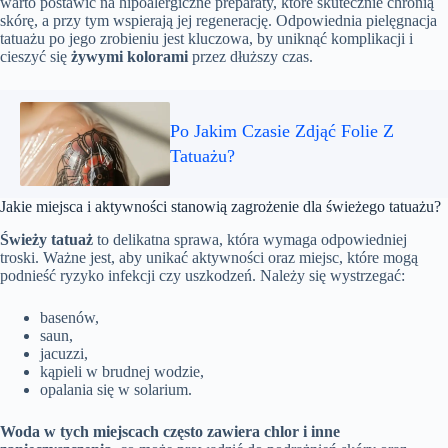
warto postawić na hipoalergiczne preparaty, które skutecznie chronią
skórę, a przy tym wspierają jej regenerację. Odpowiednia pielęgnacja
tatuażu po jego zrobieniu jest kluczowa, by uniknąć komplikacji i
cieszyć się
żywymi kolorami
przez dłuższy czas.
Po Jakim Czasie Zdjąć Folie Z
Tatuażu?
Jakie miejsca i aktywności stanowią zagrożenie dla świeżego tatuażu?
Świeży tatuaż
to delikatna sprawa, która wymaga odpowiedniej
troski. Ważne jest, aby unikać aktywności oraz miejsc, które mogą
podnieść ryzyko infekcji czy uszkodzeń. Należy się wystrzegać:
basenów,
saun,
jacuzzi,
kąpieli w brudnej wodzie,
opalania się w solarium.
Woda w tych miejscach często zawiera chlor i inne