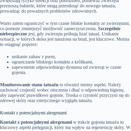
zwiększają ryzyko infekcji oraz podrażnień, ponieważ zwierzęta
przenoszą bakterie, które mogą przeniknąć do nowego tatuażu,
prowadząc do poważnych problemów zdrowotnych.
Warto zatem ograniczyć w tym czasie bliskie kontakty ze zwierzętami,
co pomoże zmniejszyć możliwość zanieczyszczenia.
Szczególnie
niebezpieczne
jest, gdy zwierzęta próbują lizać tatuaż. Unikanie
sytuacji, w których skóra jest narażona na brud, jest kluczowe. Można
to osiągnąć poprzez:
unikanie zabaw z psem,
ograniczanie bliskiego kontaktu z królikami,
zapewnienie odpowiedniego dystansu od zwierząt w czasie
gojenia.
Monitorowanie stanu tatuażu
to również istotny aspekt. Należy
zachować czujność wobec otoczenia i dbać o odpowiednią higienę,
aby zapewnić prawidłowe gojenie. Troska o czystość przyczyni się do
zdrowej skóry oraz estetycznego wyglądu tatuażu.
Kontakt z potencjalnymi alergenami
Kontakt z potencjalnymi alergenami
w trakcie gojenia tatuażu to
kluczowy aspekt pielęgnacji, który ma wpływ na regenerację skóry. W