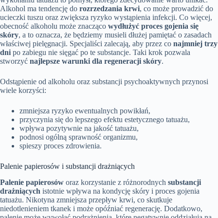
Alkohol ma tendencję do
rozrzedzania krwi
, co może prowadzić do
ucieczki tuszu oraz zwiększa ryzyko wystąpienia infekcji. Co więcej,
obecność alkoholu może znacząco
wydłużyć proces gojenia się
skóry
, a to oznacza, że będziemy musieli dłużej pamiętać o zasadach
właściwej pielęgnacji. Specjaliści zalecają, aby przez co
najmniej trzy
dni
po zabiegu nie sięgać po te substancje. Taki krok pozwala
stworzyć
najlepsze warunki dla regeneracji skóry
.
Odstąpienie od alkoholu oraz substancji psychoaktywnych przynosi
wiele korzyści:
zmniejsza ryzyko ewentualnych powikłań,
przyczynia się do lepszego efektu estetycznego tatuażu,
wpływa pozytywnie na jakość tatuażu,
podnosi ogólną sprawność organizmu,
spieszy proces zdrowienia.
Palenie papierosów i substancji drażniących
Palenie papierosów
oraz korzystanie z różnorodnych
substancji
drażniących
istotnie wpływa na kondycję skóry i proces gojenia
tatuażu. Nikotyna zmniejsza przepływ krwi, co skutkuje
niedotlenieniem tkanek i może opóźniać regenerację. Dodatkowo,
palenie może wywołać podrażnienia, które negatywnie oddziałują na