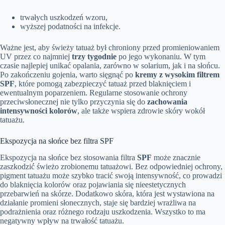
trwałych uszkodzeń wzoru,
wyższej podatności na infekcje.
Ważne jest, aby świeży tatuaż był chroniony przed promieniowaniem
UV przez co najmniej
trzy tygodnie
po jego wykonaniu. W tym
czasie najlepiej unikać opalania, zarówno w solarium, jak i na słońcu.
Po zakończeniu gojenia, warto sięgnąć po
kremy z wysokim filtrem
SPF
, które pomogą zabezpieczyć tatuaż przed blaknięciem i
ewentualnym poparzeniem. Regularne stosowanie ochrony
przeciwsłonecznej nie tylko przyczynia się do
zachowania
intensywności kolorów
, ale także wspiera zdrowie skóry wokół
tatuażu.
Ekspozycja na słońce bez filtra SPF
Ekspozycja na słońce bez stosowania filtra
SPF
może znacznie
zaszkodzić świeżo zrobionemu tatuażowi. Bez odpowiedniej ochrony,
pigment tatuażu może szybko tracić swoją intensywność, co prowadzi
do blaknięcia kolorów oraz pojawiania się nieestetycznych
przebarwień na skórze. Dodatkowo skóra, która jest wystawiona na
działanie promieni słonecznych, staje się bardziej wrażliwa na
podrażnienia oraz różnego rodzaju uszkodzenia. Wszystko to ma
negatywny wpływ na trwałość tatuażu.