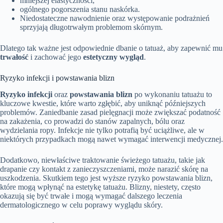
mniejszej elastyczności,
ogólnego pogorszenia stanu naskórka.
Niedostateczne nawodnienie oraz występowanie podrażnień
sprzyjają długotrwałym problemom skórnym.
Dlatego tak ważne jest odpowiednie dbanie o tatuaż, aby zapewnić mu
trwałość
i zachować jego
estetyczny wygląd
.
Ryzyko infekcji i powstawania blizn
Ryzyko infekcji
oraz
powstawania blizn
po wykonaniu tatuażu to
kluczowe kwestie, które warto zgłębić, aby uniknąć późniejszych
problemów. Zaniedbanie zasad pielęgnacji może zwiększać podatność
na zakażenia, co prowadzi do stanów zapalnych, bólu oraz
wydzielania ropy. Infekcje nie tylko potrafią być uciążliwe, ale w
niektórych przypadkach mogą nawet wymagać interwencji medycznej.
Dodatkowo, niewłaściwe traktowanie świeżego tatuażu, takie jak
drapanie czy kontakt z zanieczyszczeniami, może narazić skórę na
uszkodzenia. Skutkiem tego jest wyższe ryzyko powstawania blizn,
które mogą wpłynąć na estetykę tatuażu. Blizny, niestety, często
okazują się być trwałe i mogą wymagać dalszego leczenia
dermatologicznego w celu poprawy wyglądu skóry.