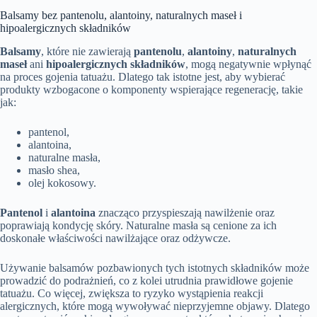
Balsamy bez pantenolu, alantoiny, naturalnych maseł i
hipoalergicznych składników
Balsamy
, które nie zawierają
pantenolu
,
alantoiny
,
naturalnych
maseł
ani
hipoalergicznych składników
, mogą negatywnie wpłynąć
na proces gojenia tatuażu. Dlatego tak istotne jest, aby wybierać
produkty wzbogacone o komponenty wspierające regenerację, takie
jak:
pantenol,
alantoina,
naturalne masła,
masło shea,
olej kokosowy.
Pantenol
i
alantoina
znacząco przyspieszają nawilżenie oraz
poprawiają kondycję skóry. Naturalne masła są cenione za ich
doskonałe właściwości nawilżające oraz odżywcze.
Używanie balsamów pozbawionych tych istotnych składników może
prowadzić do podrażnień, co z kolei utrudnia prawidłowe gojenie
tatuażu. Co więcej, zwiększa to ryzyko wystąpienia reakcji
alergicznych, które mogą wywoływać nieprzyjemne objawy. Dlatego