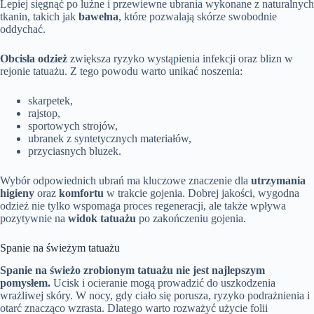
Lepiej sięgnąć po luźne i przewiewne ubrania wykonane z naturalnych
tkanin, takich jak
bawełna
, które pozwalają skórze swobodnie
oddychać.
Obcisła odzież
zwiększa ryzyko wystąpienia infekcji oraz blizn w
rejonie tatuażu. Z tego powodu warto unikać noszenia:
skarpetek,
rajstop,
sportowych strojów,
ubranek z syntetycznych materiałów,
przyciasnych bluzek.
Wybór odpowiednich ubrań ma kluczowe znaczenie dla
utrzymania
higieny
oraz
komfortu
w trakcie gojenia. Dobrej jakości, wygodna
odzież nie tylko wspomaga proces regeneracji, ale także wpływa
pozytywnie na
widok tatuażu
po zakończeniu gojenia.
Spanie na świeżym tatuażu
Spanie na świeżo zrobionym tatuażu nie jest najlepszym
pomysłem.
Ucisk i ocieranie mogą prowadzić do uszkodzenia
wrażliwej skóry. W nocy, gdy ciało się porusza, ryzyko podrażnienia i
otarć znacząco wzrasta. Dlatego warto rozważyć użycie folii