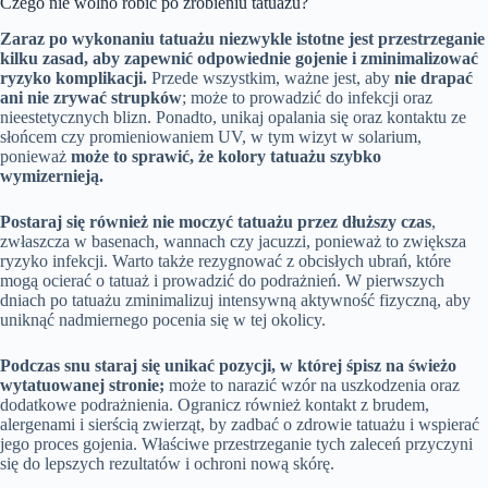
Czego nie wolno robić po zrobieniu tatuażu?
Zaraz po wykonaniu tatuażu niezwykle istotne jest przestrzeganie
kilku zasad, aby zapewnić odpowiednie gojenie i zminimalizować
ryzyko komplikacji.
Przede wszystkim, ważne jest, aby
nie drapać
ani nie zrywać strupków
; może to prowadzić do infekcji oraz
nieestetycznych blizn. Ponadto, unikaj opalania się oraz kontaktu ze
słońcem czy promieniowaniem UV, w tym wizyt w solarium,
ponieważ
może to sprawić, że kolory tatuażu szybko
wymizernieją.
Postaraj się również nie moczyć tatuażu przez dłuższy czas
,
zwłaszcza w basenach, wannach czy jacuzzi, ponieważ to zwiększa
ryzyko infekcji. Warto także rezygnować z obcisłych ubrań, które
mogą ocierać o tatuaż i prowadzić do podrażnień. W pierwszych
dniach po tatuażu zminimalizuj intensywną aktywność fizyczną, aby
uniknąć nadmiernego pocenia się w tej okolicy.
Podczas snu staraj się unikać pozycji, w której śpisz na świeżo
wytatuowanej stronie;
może to narazić wzór na uszkodzenia oraz
dodatkowe podrażnienia. Ogranicz również kontakt z brudem,
alergenami i sierścią zwierząt, by zadbać o zdrowie tatuażu i wspierać
jego proces gojenia. Właściwe przestrzeganie tych zaleceń przyczyni
się do lepszych rezultatów i ochroni nową skórę.