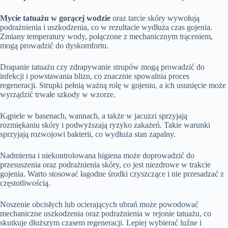
Mycie tatuażu w gorącej wodzie
oraz tarcie skóry wywołują
podrażnienia i uszkodzenia, co w rezultacie wydłuża czas gojenia.
Zmiany temperatury wody, połączone z mechanicznym trąceniem,
mogą prowadzić do dyskomfortu.
Drapanie tatuażu czy zdrapywanie strupów mogą prowadzić do
infekcji i powstawania blizn, co znacznie spowalnia proces
regeneracji. Strupki pełnią ważną rolę w gojeniu, a ich usunięcie może
wyrządzić trwałe szkody w wzorze.
Kąpiele w basenach, wannach, a także w jacuzzi sprzyjają
rozmiękaniu skóry i podwyższają ryzyko zakażeń. Takie warunki
sprzyjają rozwojowi bakterii, co wydłuża stan zapalny.
Nadmierna i niekontrolowana higiena może doprowadzić do
przesuszenia oraz podrażnienia skóry, co jest niezdrowe w trakcie
gojenia. Warto stosować łagodne środki czyszczące i nie przesadzać z
częstotliwością.
Noszenie obcisłych lub ocierających ubrań może powodować
mechaniczne uszkodzenia oraz podrażnienia w rejonie tatuażu, co
skutkuje dłuższym czasem regeneracji. Lepiej wybierać luźne i