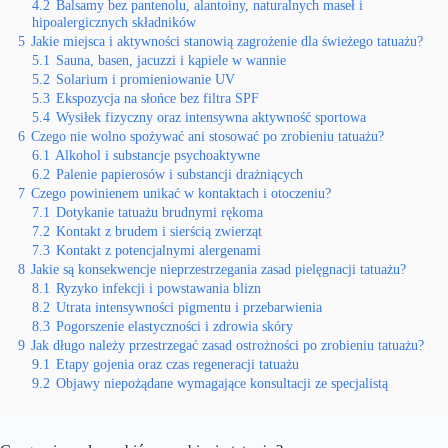
4.2
Balsamy bez pantenolu, alantoiny, naturalnych maseł i
hipoalergicznych składników
5
Jakie miejsca i aktywności stanowią zagrożenie dla świeżego tatuażu?
5.1
Sauna, basen, jacuzzi i kąpiele w wannie
5.2
Solarium i promieniowanie UV
5.3
Ekspozycja na słońce bez filtra SPF
5.4
Wysiłek fizyczny oraz intensywna aktywność sportowa
6
Czego nie wolno spożywać ani stosować po zrobieniu tatuażu?
6.1
Alkohol i substancje psychoaktywne
6.2
Palenie papierosów i substancji drażniących
7
Czego powinienem unikać w kontaktach i otoczeniu?
7.1
Dotykanie tatuażu brudnymi rękoma
7.2
Kontakt z brudem i sierścią zwierząt
7.3
Kontakt z potencjalnymi alergenami
8
Jakie są konsekwencje nieprzestrzegania zasad pielęgnacji tatuażu?
8.1
Ryzyko infekcji i powstawania blizn
8.2
Utrata intensywności pigmentu i przebarwienia
8.3
Pogorszenie elastyczności i zdrowia skóry
9
Jak długo należy przestrzegać zasad ostrożności po zrobieniu tatuażu?
9.1
Etapy gojenia oraz czas regeneracji tatuażu
9.2
Objawy niepożądane wymagające konsultacji ze specjalistą