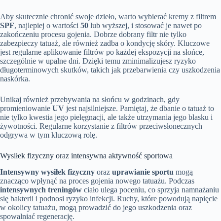
Aby skutecznie chronić swoje dzieło, warto wybierać kremy z filtrem
SPF
, najlepiej o wartości
50
lub wyższej, i stosować je nawet po
zakończeniu procesu gojenia. Dobrze dobrany filtr nie tylko
zabezpieczy tatuaż, ale również zadba o kondycję skóry. Kluczowe
jest regularne aplikowanie filtrów po każdej ekspozycji na słońce,
szczególnie w upalne dni. Dzięki temu zminimalizujesz ryzyko
długoterminowych skutków, takich jak przebarwienia czy uszkodzenia
naskórka.
Unikaj również przebywania na słońcu w godzinach, gdy
promieniowanie
UV
jest najsilniejsze. Pamiętaj, że dbanie o tatuaż to
nie tylko kwestia jego pielęgnacji, ale także utrzymania jego blasku i
żywotności. Regularne korzystanie z filtrów przeciwsłonecznych
odgrywa w tym kluczową rolę.
Wysiłek fizyczny oraz intensywna aktywność sportowa
Intensywny wysiłek fizyczny
oraz
uprawianie sportu
mogą
znacząco wpłynąć na proces gojenia nowego tatuażu. Podczas
intensywnych treningów
ciało ulega poceniu, co sprzyja namnażaniu
się bakterii i podnosi ryzyko infekcji. Ruchy, które powodują napięcie
w okolicy tatuażu, mogą prowadzić do jego uszkodzenia oraz
spowalniać regenerację.