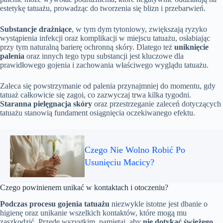
estetykę tatuażu, prowadząc do tworzenia się blizn i przebarwień.
Substancje drażniące
, w tym dym tytoniowy, zwiększają ryzyko
wystąpienia infekcji oraz komplikacji w miejscu tatuażu, osłabiając
przy tym naturalną barierę ochronną skóry. Dlatego też
uniknięcie
palenia
oraz innych tego typu substancji jest kluczowe dla
prawidłowego gojenia i zachowania właściwego wyglądu tatuażu.
Zaleca się powstrzymanie od palenia przynajmniej do momentu, gdy
tatuaż całkowicie się zagoi, co zazwyczaj trwa kilka tygodni.
Staranna pielęgnacja skóry
oraz przestrzeganie zaleceń dotyczących
tatuażu stanowią fundament osiągnięcia oczekiwanego efektu.
Czego Nie Wolno Robić Po
Usunięciu Macicy?
Czego powinienem unikać w kontaktach i otoczeniu?
Podczas procesu gojenia tatuażu
niezwykle istotne jest dbanie o
higienę oraz unikanie wszelkich kontaktów, które mogą mu
zaszkodzić. Przede wszystkim, pamiętaj, aby
nie dotykać świeżego