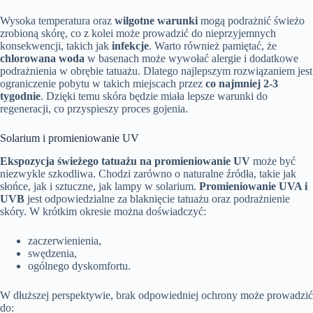
Wysoka temperatura oraz
wilgotne warunki
mogą podrażnić świeżo
zrobioną skórę, co z kolei może prowadzić do nieprzyjemnych
konsekwencji, takich jak
infekcje
. Warto również pamiętać, że
chlorowana woda
w basenach może wywołać alergie i dodatkowe
podrażnienia w obrębie tatuażu. Dlatego najlepszym rozwiązaniem jest
ograniczenie pobytu w takich miejscach przez
co najmniej 2-3
tygodnie
. Dzięki temu skóra będzie miała lepsze warunki do
regeneracji, co przyspieszy proces gojenia.
Solarium i promieniowanie UV
Ekspozycja świeżego tatuażu na promieniowanie UV
może być
niezwykle szkodliwa. Chodzi zarówno o naturalne źródła, takie jak
słońce, jak i sztuczne, jak lampy w solarium.
Promieniowanie UVA i
UVB
jest odpowiedzialne za blaknięcie tatuażu oraz podrażnienie
skóry. W krótkim okresie można doświadczyć:
zaczerwienienia,
swędzenia,
ogólnego dyskomfortu.
W dłuższej perspektywie, brak odpowiedniej ochrony może prowadzić
do: