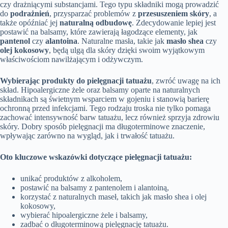
czy drażniącymi substancjami. Tego typu składniki mogą prowadzić
do
podrażnień
, przysparzać problemów z
przesuszeniem skóry
, a
także opóźniać jej
naturalną odbudowę
. Zdecydowanie lepiej jest
postawić na balsamy, które zawierają łagodzące elementy, jak
pantenol
czy
alantoina
. Naturalne masła, takie jak
masło shea
czy
olej kokosowy
, będą ulgą dla skóry dzięki swoim wyjątkowym
właściwościom nawilżającym i odżywczym.
Wybierając produkty do pielęgnacji tatuażu
, zwróć uwagę na ich
skład. Hipoalergiczne żele oraz balsamy oparte na naturalnych
składnikach są świetnym wsparciem w gojeniu i stanowią barierę
ochronną przed infekcjami. Tego rodzaju troska nie tylko pomaga
zachować intensywność barw tatuażu, lecz również sprzyja zdrowiu
skóry. Dobry sposób pielęgnacji ma długoterminowe znaczenie,
wpływając zarówno na wygląd, jak i trwałość tatuażu.
Oto kluczowe wskazówki dotyczące pielęgnacji tatuażu:
unikać produktów z alkoholem,
postawić na balsamy z pantenolem i alantoiną,
korzystać z naturalnych maseł, takich jak masło shea i olej
kokosowy,
wybierać hipoalergiczne żele i balsamy,
zadbać o długoterminową pielęgnację tatuażu.