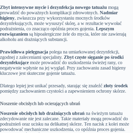
Zbyt intensywne mycie i dezynfekcja nowego tatuażu
mogą
prowadzić do poważnych komplikacji zdrowotnych.
Nadmiar
higieny
, zwłaszcza przy wykorzystaniu mocnych środków
dezynfekujących, może wysuszyć skórę, a w rezultacie wywołać
podrażnienia, co znacząco opóźnia proces gojenia.
Lepszym
rozwiązaniem
są hipoalergiczne żele do mycia, które nie zawierają
alkoholu ani drażniących substancji.
Prawidłowa pielęgnacja
polega na umiarkowanej dezynfekcji,
zgodnej z zaleceniami specjalisty.
Zbyt częste sięganie po środki
dezynfekujące
może prowadzić do uszkodzenia świeżej rany, co
negatywnie wpłynie na jej wygląd. Przy zachowaniu zasad higieny
kluczowe jest skuteczne gojenie tatuażu.
Dlatego lepiej jest unikać przesady, starając się znaleźć
złoty środek
pomiędzy zachowaniem czystości a zapewnieniem ochrony skórze.
Noszenie obcisłych lub ocierających ubrań
Noszenie obcisłych lub drażniących ubrań
na świeżym tatuażu
zdecydowanie nie jest zalecane. Takie materiały mogą prowadzić do
podrażnień oraz ucisku na delikatnej skórze. Ten nacisk z kolei może
powodować mechaniczne uszkodzenia, co opóźnia proces gojenia.