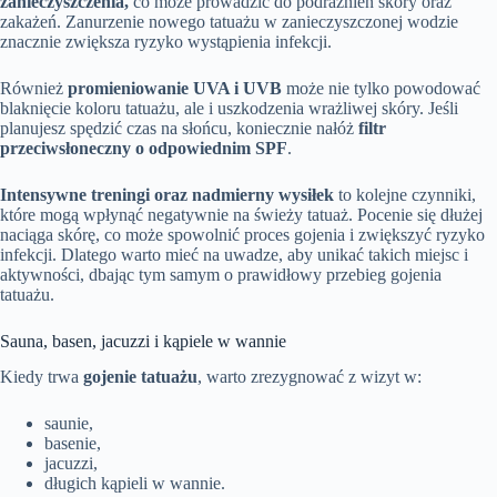
zanieczyszczenia,
co może prowadzić do podrażnień skóry oraz
zakażeń. Zanurzenie nowego tatuażu w zanieczyszczonej wodzie
znacznie zwiększa ryzyko wystąpienia infekcji.
Również
promieniowanie UVA i UVB
może nie tylko powodować
blaknięcie koloru tatuażu, ale i uszkodzenia wrażliwej skóry. Jeśli
planujesz spędzić czas na słońcu, koniecznie nałóż
filtr
przeciwsłoneczny o odpowiednim SPF
.
Intensywne treningi oraz nadmierny wysiłek
to kolejne czynniki,
które mogą wpłynąć negatywnie na świeży tatuaż. Pocenie się dłużej
naciąga skórę, co może spowolnić proces gojenia i zwiększyć ryzyko
infekcji. Dlatego warto mieć na uwadze, aby unikać takich miejsc i
aktywności, dbając tym samym o prawidłowy przebieg gojenia
tatuażu.
Sauna, basen, jacuzzi i kąpiele w wannie
Kiedy trwa
gojenie tatuażu
, warto zrezygnować z wizyt w:
saunie,
basenie,
jacuzzi,
długich kąpieli w wannie.