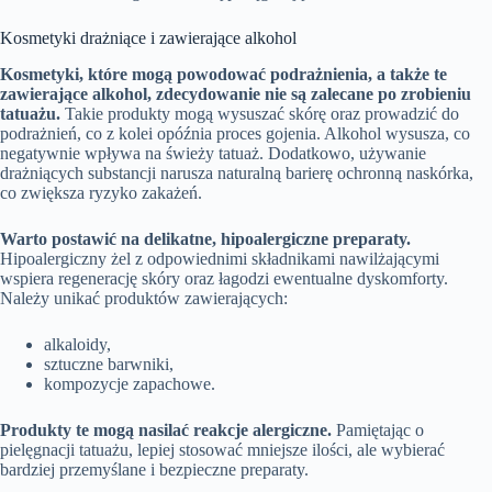
Kosmetyki drażniące i zawierające alkohol
Kosmetyki, które mogą powodować podrażnienia, a także te
zawierające alkohol, zdecydowanie nie są zalecane po zrobieniu
tatuażu.
Takie produkty mogą wysuszać skórę oraz prowadzić do
podrażnień, co z kolei opóźnia proces gojenia. Alkohol wysusza, co
negatywnie wpływa na świeży tatuaż. Dodatkowo, używanie
drażniących substancji narusza naturalną barierę ochronną naskórka,
co zwiększa ryzyko zakażeń.
Warto postawić na delikatne, hipoalergiczne preparaty.
Hipoalergiczny żel z odpowiednimi składnikami nawilżającymi
wspiera regenerację skóry oraz łagodzi ewentualne dyskomforty.
Należy unikać produktów zawierających:
alkaloidy,
sztuczne barwniki,
kompozycje zapachowe.
Produkty te mogą nasilać reakcje alergiczne.
Pamiętając o
pielęgnacji tatuażu, lepiej stosować mniejsze ilości, ale wybierać
bardziej przemyślane i bezpieczne preparaty.