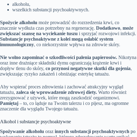
alkoholu,
wszelkich substancji psychoaktywnych.
Spożycie alkoholu
może prowadzić do rozrzedzenia krwi, co
znacznie wydłuża czas potrzebny na regenerację.
Dodatkowo
,
może
zwiększać szansę na wyciekanie tuszu
i sprzyjać rozwojowi infekcji.
Substancje psychoaktywne z kolei mogą osłabić system
immunologiczny
, co niekorzystnie wpływa na zdrowie skóry.
Nie wolno zapominać o szkodliwości palenia papierosów.
Nikotyna
oraz inne drażniące składniki dymu ograniczają krążenie krwi i
dopływ tlenu do skóry,
co przynosi negatywne skutki dla gojenia
,
zwiększając ryzyko zakażeń i obniżając estetykę tatuażu.
Aby wspierać proces zdrowienia i zachować atrakcyjny wygląd
tatuażu,
zaleca się wprowadzenie zdrowej diety.
Warto również
zrezygnować z używek, które mogą zaszkodzić organizmowi.
Pamiętaj
– to, co ląduje na Twoim talerzu i co pijesz, ma ogromne
znaczenie dla wyglądu Twojego tatuażu.
Alkohol i substancje psychoaktywne
Spożywanie alkoholu
oraz
innych substancji psychoaktywnych
po
wykonaniu tatuażu to pomysł, którego zdecydowanie warto unikać.