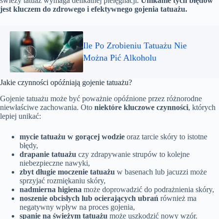
świeży tatuaż wymaga delikatnej pielęgnacji.
Unikanie tych błędów
jest kluczem do zdrowego i efektywnego gojenia tatuażu.
Ile Po Zrobieniu Tatuażu Nie
Można Pić Alkoholu
Jakie czynności opóźniają gojenie tatuażu?
Gojenie tatuażu może być poważnie opóźnione przez różnorodne
niewłaściwe zachowania. Oto
niektóre kluczowe czynności
, których
lepiej unikać:
mycie tatuażu w gorącej wodzie
oraz tarcie skóry to istotne
błędy,
drapanie tatuażu
czy zdrapywanie strupów to kolejne
niebezpieczne nawyki,
zbyt długie moczenie tatuażu
w basenach lub jacuzzi może
sprzyjać rozmiękaniu skóry,
nadmierna higiena
może doprowadzić do podrażnienia skóry,
noszenie obcisłych lub ocierających ubrań
również ma
negatywny wpływ na proces gojenia,
spanie na świeżym tatuażu
może uszkodzić nowy wzór.