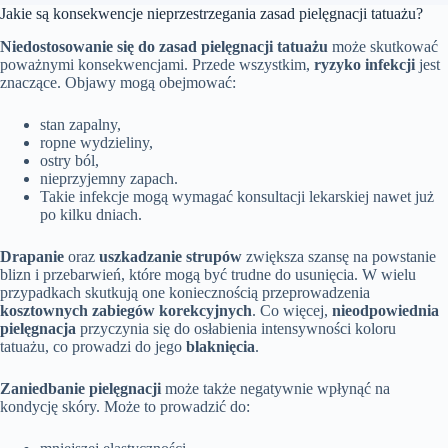
Jakie są konsekwencje nieprzestrzegania zasad pielęgnacji tatuażu?
Niedostosowanie się do zasad pielęgnacji tatuażu
może skutkować
poważnymi konsekwencjami. Przede wszystkim,
ryzyko infekcji
jest
znaczące. Objawy mogą obejmować:
stan zapalny,
ropne wydzieliny,
ostry ból,
nieprzyjemny zapach.
Takie infekcje mogą wymagać konsultacji lekarskiej nawet już
po kilku dniach.
Drapanie
oraz
uszkadzanie strupów
zwiększa szansę na powstanie
blizn i przebarwień, które mogą być trudne do usunięcia. W wielu
przypadkach skutkują one koniecznością przeprowadzenia
kosztownych zabiegów korekcyjnych
. Co więcej,
nieodpowiednia
pielęgnacja
przyczynia się do osłabienia intensywności koloru
tatuażu, co prowadzi do jego
blaknięcia
.
Zaniedbanie pielęgnacji
może także negatywnie wpłynąć na
kondycję skóry. Może to prowadzić do: