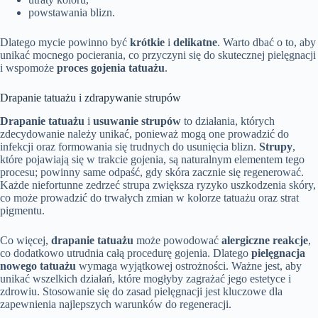
powstawania blizn.
Dlatego mycie powinno być
krótkie
i
delikatne
. Warto dbać o to, aby
unikać mocnego pocierania, co przyczyni się do skutecznej pielęgnacji
i wspomoże
proces gojenia tatuażu
.
Drapanie tatuażu i zdrapywanie strupów
Drapanie tatuażu
i
usuwanie strupów
to działania, których
zdecydowanie należy unikać, ponieważ mogą one prowadzić do
infekcji oraz formowania się trudnych do usunięcia blizn.
Strupy
,
które pojawiają się w trakcie gojenia, są naturalnym elementem tego
procesu; powinny same odpaść, gdy skóra zacznie się regenerować.
Każde niefortunne zedrzeć strupa zwiększa ryzyko uszkodzenia skóry,
co może prowadzić do trwałych zmian w kolorze tatuażu oraz strat
pigmentu.
Co więcej,
drapanie tatuażu
może powodować
alergiczne reakcje
,
co dodatkowo utrudnia całą procedurę gojenia. Dlatego
pielęgnacja
nowego tatuażu
wymaga wyjątkowej ostrożności. Ważne jest, aby
unikać wszelkich działań, które mogłyby zagrażać jego estetyce i
zdrowiu. Stosowanie się do zasad pielęgnacji jest kluczowe dla
zapewnienia najlepszych warunków do regeneracji.