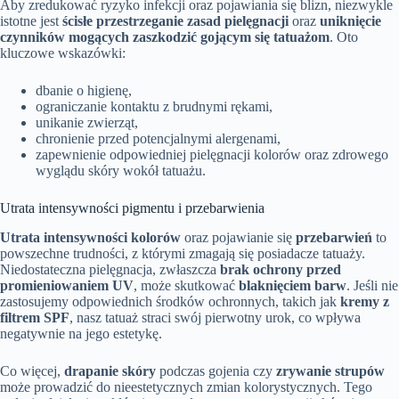
Aby zredukować ryzyko infekcji oraz pojawiania się blizn, niezwykle
istotne jest
ścisłe przestrzeganie zasad pielęgnacji
oraz
uniknięcie
czynników mogących zaszkodzić gojącym się tatuażom
. Oto
kluczowe wskazówki:
dbanie o higienę,
ograniczanie kontaktu z brudnymi rękami,
unikanie zwierząt,
chronienie przed potencjalnymi alergenami,
zapewnienie odpowiedniej pielęgnacji kolorów oraz zdrowego
wyglądu skóry wokół tatuażu.
Utrata intensywności pigmentu i przebarwienia
Utrata intensywności kolorów
oraz pojawianie się
przebarwień
to
powszechne trudności, z którymi zmagają się posiadacze tatuaży.
Niedostateczna pielęgnacja, zwłaszcza
brak ochrony przed
promieniowaniem UV
, może skutkować
blaknięciem barw
. Jeśli nie
zastosujemy odpowiednich środków ochronnych, takich jak
kremy z
filtrem SPF
, nasz tatuaż straci swój pierwotny urok, co wpływa
negatywnie na jego estetykę.
Co więcej,
drapanie skóry
podczas gojenia czy
zrywanie strupów
może prowadzić do nieestetycznych zmian kolorystycznych. Tego