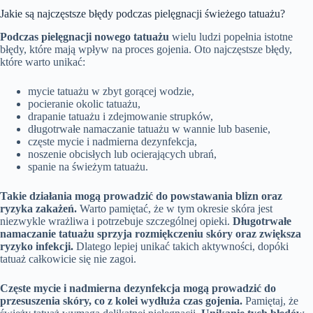
Jakie są najczęstsze błędy podczas pielęgnacji świeżego tatuażu?
Podczas pielęgnacji nowego tatuażu
wielu ludzi popełnia istotne
błędy, które mają wpływ na proces gojenia. Oto najczęstsze błędy,
które warto unikać:
mycie tatuażu w zbyt gorącej wodzie,
pocieranie okolic tatuażu,
drapanie tatuażu i zdejmowanie strupków,
długotrwałe namaczanie tatuażu w wannie lub basenie,
częste mycie i nadmierna dezynfekcja,
noszenie obcisłych lub ocierających ubrań,
spanie na świeżym tatuażu.
Takie działania mogą prowadzić do powstawania blizn oraz
ryzyka zakażeń.
Warto pamiętać, że w tym okresie skóra jest
niezwykle wrażliwa i potrzebuje szczególnej opieki.
Długotrwałe
namaczanie tatuażu sprzyja rozmiękczeniu skóry oraz zwiększa
ryzyko infekcji.
Dlatego lepiej unikać takich aktywności, dopóki
tatuaż całkowicie się nie zagoi.
Częste mycie i nadmierna dezynfekcja mogą prowadzić do
przesuszenia skóry, co z kolei wydłuża czas gojenia.
Pamiętaj, że