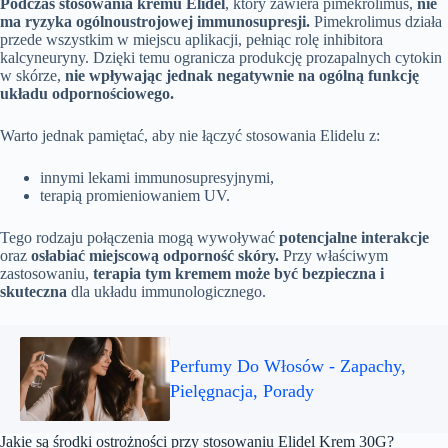
Podczas stosowania kremu Elidel
, który zawiera pimekrolimus,
nie
ma ryzyka ogólnoustrojowej immunosupresji.
Pimekrolimus działa
przede wszystkim w miejscu aplikacji, pełniąc rolę inhibitora
kalcyneuryny. Dzięki temu ogranicza produkcję prozapalnych cytokin
w skórze,
nie wpływając jednak negatywnie na ogólną funkcję
układu odpornościowego.
Warto jednak pamiętać, aby nie łączyć stosowania Elidelu z:
innymi lekami immunosupresyjnymi,
terapią promieniowaniem UV.
Tego rodzaju połączenia mogą wywoływać
potencjalne interakcje
oraz
osłabiać miejscową odporność skóry.
Przy właściwym
zastosowaniu,
terapia tym kremem może być bezpieczna i
skuteczna
dla układu immunologicznego.
Perfumy Do Włosów - Zapachy,
Pielęgnacja, Porady
Jakie są środki ostrożności przy stosowaniu Elidel Krem 30G?