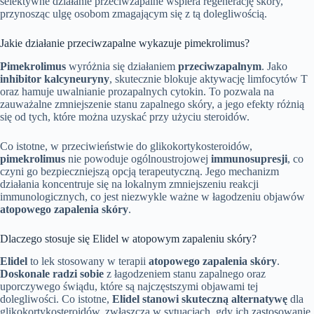
selektywne działanie przeciwzapalne wspiera regenerację skóry,
przynosząc ulgę osobom zmagającym się z tą dolegliwością.
Jakie działanie przeciwzapalne wykazuje pimekrolimus?
Pimekrolimus
wyróżnia się działaniem
przeciwzapalnym
. Jako
inhibitor kalcyneuryny
, skutecznie blokuje aktywację limfocytów T
oraz hamuje uwalnianie prozapalnych cytokin. To pozwala na
zauważalne zmniejszenie stanu zapalnego skóry, a jego efekty różnią
się od tych, które można uzyskać przy użyciu steroidów.
Co istotne, w przeciwieństwie do glikokortykosteroidów,
pimekrolimus
nie powoduje ogólnoustrojowej
immunosupresji
, co
czyni go bezpieczniejszą opcją terapeutyczną. Jego mechanizm
działania koncentruje się na lokalnym zmniejszeniu reakcji
immunologicznych, co jest niezwykle ważne w łagodzeniu objawów
atopowego zapalenia skóry
.
Dlaczego stosuje się Elidel w atopowym zapaleniu skóry?
Elidel
to lek stosowany w terapii
atopowego zapalenia skóry
.
Doskonale radzi sobie
z łagodzeniem stanu zapalnego oraz
uporczywego świądu, które są najczęstszymi objawami tej
dolegliwości. Co istotne,
Elidel stanowi skuteczną alternatywę
dla
glikokortykosteroidów, zwłaszcza w sytuacjach, gdy ich zastosowanie