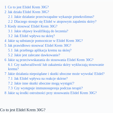
1
Co to jest Elidel Krem 30G?
2
Jak działa Elidel Krem 30G?
2.1
Jakie działanie przeciwzapalne wykazuje pimekrolimus?
2.2
Dlaczego stosuje się Elidel w atopowym zapaleniu skóry?
3
Kiedy stosować Elidel Krem 30G?
3.1
Jakie objawy kwalifikują do leczenia?
3.2
Jak Elidel wpływa na skórę?
4
Jakie są substancje pomocnicze w Elidel Krem 30G?
5
Jak prawidłowo stosować Elidel Krem 30G?
5.1
Jak przebiega aplikacja kremu na skórę?
5.2
Jakie jest zalecane dawkowanie?
6
Jakie są przeciwwskazania do stosowania Elidel Krem 30G?
6.1
Czy nadwrażliwość lub zakażenia skóry wykluczają stosowanie
kremu?
7
Jakie działania niepożądane i skutki uboczne może wywołać Elidel?
7.1
Jak Elidel wpływa na reakcje skórne?
7.2
Jakie inne skutki uboczne mogą wystąpić?
7.3
Czy występuje immunosupresja podczas terapii?
8
Jakie są środki ostrożności przy stosowaniu Elidel Krem 30G?
Co to jest Elidel Krem 30G?