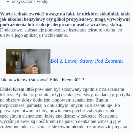
oczyszczoną wodę.
Warto jednak zwrócić uwagę na fakt, że niektóre składniki, takie
jak alkohol benzylowy czy glikol propylenowy, mogą wywoływać
podrażnienia lub reakcje alergiczne u osób z wrażliwą skórą.
Dodatkowo, substancje pomocnicze kształtują teksturę kremu, co
ułatwia jego aplikację i wchłanianie.
Ból Z Lewej Strony Pod Żebrami
Jak prawidłowo stosować Elidel Krem 30G?
Elidel Krem 30G
powinien być stosowany zgodnie z zaleceniami
lekarza. Aplikując produkt, użyj cienkiej warstwy, nakładając go tylko
na obszary skóry dotknięte atopowym zapaleniem. Zanim
rozpoczniesz, pamiętaj o dokładnym umyciu i osuszeniu rąk. Po
pierwszym otwarciu tuby, powinieneś przebić zabezpieczenie
specjalnym elementem, który znajdziesz w zakrętce. Następnie
wyciśnij niewielką ilość kremu na palec i delikatnie wmasuj ją w
zmienione miejsca, starając się równomiernie rozprowadzić preparat.