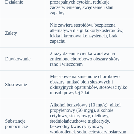
Działanie
prozapalnych cytokin, redukuje
zaczerwienienie, swędzenie i stan
zapalny
Nie zawiera steroidów, bezpieczna
alternatywa dla glikokortykosteroidów,
Zalety
lekka i kremowa konsystencja, brak
zapachu
2 razy dziennie cienka warstwa na
Dawkowanie
zmienione chorobowo obszary skóry,
rano i wieczorem
Miejscowe na zmienione chorobowo
obszary, unikać błon śluzowych i
Stosowanie
okluzyjnych opatrunków, stosować tylko
u osób powyżej 2 lat
Alkohol benzylowy (10 mg/g), glikol
propylenowy (50 mg/g), alkohole
cetylowy, stearylowy, oleilowy,
Substancje
średniołańcuchowe triglicerydy,
pomocnicze
bezwodny kwas cytrynowy,
wodorotlenek sodu, cetostearylosiarczan