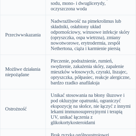
sodu, mono- i dwuglicerydy,
oczyszczona woda
Nadwrażliwość na pimekrolimus lub
składniki, osłabiony układ
odpornościowy, wirusowe infekcje skóry
Przeciwwskazania
(opryszczka, ospa wietrzna), zmiany
nowotworowe, erytrodermia, zespół
Nethertona, ciąża i karmienie piersią
Pieczenie, podrażnienie, rumień,
swędzenie, zakażenia skóry, zapalenie
Możliwe działania
mieszków włosowych, czyraki, liszajec,
niepożądane
opryszczka, półpasiec, reakcje alergiczne,
bardzo rzadko anafilaksja
Unikać stosowania na błony śluzowe i
pod okluzyjne opatrunki, ograniczyć
ekspozycję na słońce, nie łączyć z innymi
Ostrożność
lekami immunosupresyjnymi i terapią
UV, unikać łączenia z
glikokortykosteroidami
Brak ryzyka ogólnoustrojowej