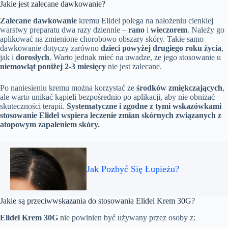
Jakie jest zalecane dawkowanie?
Zalecane dawkowanie
kremu Elidel polega na nałożeniu cienkiej
warstwy preparatu dwa razy dziennie –
rano
i
wieczorem
. Należy go
aplikować na zmienione chorobowo obszary skóry. Takie samo
dawkowanie dotyczy zarówno
dzieci powyżej drugiego roku życia
,
jak i
dorosłych
. Warto jednak mieć na uwadze, że jego stosowanie u
niemowląt poniżej 2-3 miesięcy
nie jest zalecane.
Po naniesieniu kremu można korzystać ze
środków zmiękczających
,
ale warto unikać kąpieli bezpośrednio po aplikacji, aby nie obniżać
skuteczności terapii.
Systematyczne i zgodne z tymi wskazówkami
stosowanie Elidel wspiera leczenie zmian skórnych związanych z
atopowym zapaleniem skóry.
Jak Pozbyć Się Łupieżu?
Jakie są przeciwwskazania do stosowania Elidel Krem 30G?
Elidel Krem 30G
nie powinien być używany przez osoby z: