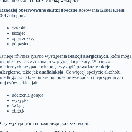
Jakie inne skutki uboczne mogą wystąpić?
Rzadziej obserwowane skutki uboczne
stosowania
Elidel Krem
30G
obejmują:
czyraki,
liszajec,
opryszczkę,
półpasiec.
Istnieje również ryzyko wystąpienia
reakcji alergicznych
, które mogą
manifestować się zmianami w pigmentacji skóry. W bardzo
nielicznych przypadkach mogą wystąpić
poważne reakcje
alergiczne
, takie jak
anafialaksja
. Co więcej, spożycie alkoholu
niedługo po nałożeniu kremu może prowadzić do nieprzyjemnych
objawów, takich jak:
uderzenia gorąca,
wysypka,
świąd,
obrzęk.
Czy występuje immunosupresja podczas terapii?