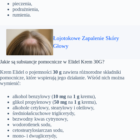
pieczenia,
podrażnienia,
rumienia.
Łojotokowe Zapalenie Skóry
Głowy
Jakie są substancje pomocnicze w Elidel Krem 30G?
Krem Elidel o pojemności
30 g
zawiera różnorodne składniki
pomocnicze, które wspierają jego działanie. Wśród nich można
wymienić:
alkohol benzylowy (
10 mg
na
1 g
kremu),
glikol propylenowy (
50 mg
na
1 g
kremu),
alkohole cetylowy, stearylowy i oleilowy,
średniołańcuchowe triglicerydy,
bezwodny kwas cytrynowy,
wodorotlenek sodu,
cetostearylosiarczan sodu,
mono- i dwuglicerydy,