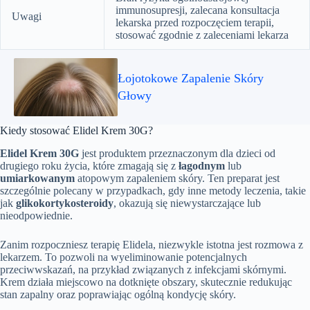
immunosupresji, zalecana konsultacja
Uwagi
lekarska przed rozpoczęciem terapii,
stosować zgodnie z zaleceniami lekarza
Łojotokowe Zapalenie Skóry
Głowy
Kiedy stosować Elidel Krem 30G?
Elidel Krem 30G
jest produktem przeznaczonym dla dzieci od
drugiego roku życia, które zmagają się z
łagodnym
lub
umiarkowanym
atopowym zapaleniem skóry. Ten preparat jest
szczególnie polecany w przypadkach, gdy inne metody leczenia, takie
jak
glikokortykosteroidy
, okazują się niewystarczające lub
nieodpowiednie.
Zanim rozpoczniesz terapię Elidela, niezwykle istotna jest rozmowa z
lekarzem. To pozwoli na wyeliminowanie potencjalnych
przeciwwskazań, na przykład związanych z infekcjami skórnymi.
Krem działa miejscowo na dotknięte obszary, skutecznie redukując
stan zapalny oraz poprawiając ogólną kondycję skóry.