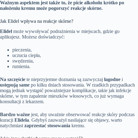
Ważnym aspektem jest także to, że picie alkoholu krótko po
nałożeniu kremu może pogorszyć reakcje skórne.
Jak Elidel wpływa na reakcje skórne?
Elidel
może wywoływać podrażnienia w miejscach, gdzie go
aplikujesz. Możesz doświadczyć:
pieczenia,
uczucia ciepła,
swędzenia,
rumienia.
Na szczęście
te nieprzyjemne doznania są zazwyczaj
łagodne
i
ustępują same
po kilku dniach stosowania. W rzadkich przypadkach
mogą jednak wystąpić poważniejsze komplikacje, takie jak infekcje
skórne, w tym zapalenie mieszków włosowych, co już wymaga
konsultacji z lekarzem.
Bardzo ważne
jest, aby uważnie obserwować reakcje skóry podczas
kuracji
Elidela
. Gdybyś zauważył nasilające się objawy, warto
natychmiast
zaprzestać stosowania
kremu.