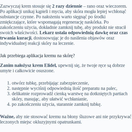
Zazwyczaj krem stosuje się
2 razy dziennie
– rano oraz wieczorem.
Po aplikacji unikaj kąpieli i mycia, aby skóra mogła lepiej wchłonąć
substancje czynne. Po nałożeniu warto sięgnąć po środki
zmiękczające, które wspomagają regenerację naskórka. Po
zakończeniu użycia, dokładnie zamknij tubę, aby produkt nie stracił
swoich właściwości.
Lekarz ustala odpowiednią dawkę oraz czas
trwania kuracji
, dostosowując je do nasilenia objawów oraz
indywidualnej reakcji skóry na leczenie.
Jak przebiega aplikacja kremu na skórę?
Zanim nałożysz krem Elidel,
upewnij się, że twoje ręce są dobrze
umyte i całkowicie osuszone.
otwórz tubkę, przebijając zabezpieczenie,
następnie wyciśnij odpowiednią ilość preparatu na palec,
delikatnie rozprowadź cienką warstwę na dotkniętych partiach
skóry, masując, aby ułatwić wchłanianie,
po zakończeniu użycia, starannie zamknij tubkę.
Ważne,
aby nie stosować kremu na błony śluzowe ani nie przykrywać
leczonych miejsc okluzyjnymi opatrunkami.