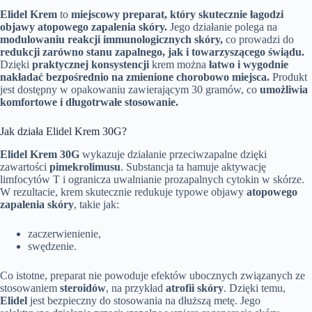
Elidel Krem
to
miejscowy preparat, który skutecznie łagodzi
objawy atopowego zapalenia skóry.
Jego działanie polega na
modulowaniu reakcji immunologicznych skóry,
co prowadzi do
redukcji zarówno stanu zapalnego, jak i towarzyszącego świądu.
Dzięki
praktycznej konsystencji
krem można
łatwo i wygodnie
nakładać bezpośrednio na zmienione chorobowo miejsca.
Produkt
jest dostępny w opakowaniu zawierającym 30 gramów, co
umożliwia
komfortowe i długotrwałe stosowanie.
Jak działa Elidel Krem 30G?
Elidel Krem 30G
wykazuje działanie przeciwzapalne dzięki
zawartości
pimekrolimusu
. Substancja ta hamuje aktywację
limfocytów T i ogranicza uwalnianie prozapalnych cytokin w skórze.
W rezultacie, krem skutecznie redukuje typowe objawy
atopowego
zapalenia skóry
, takie jak:
zaczerwienienie,
swędzenie.
Co istotne, preparat nie powoduje efektów ubocznych związanych ze
stosowaniem
steroidów
, na przykład
atrofii skóry
. Dzięki temu,
Elidel
jest bezpieczny do stosowania na dłuższą metę. Jego