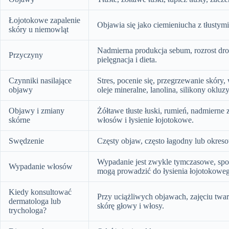
Łojotokowe zapalenie
Objawia się jako ciemieniucha z tłustymi
skóry u niemowląt
Nadmierna produkcja sebum, rozrost dro
Przyczyny
pielęgnacja i dieta.
Czynniki nasilające
Stres, pocenie się, przegrzewanie skóry
objawy
oleje mineralne, lanolina, silikony okluzy
Objawy i zmiany
Żółtawe tłuste łuski, rumień, nadmiern
skórne
włosów i łysienie łojotokowe.
Swędzenie
Częsty objaw, często łagodny lub okresow
Wypadanie jest zwykle tymczasowe, sp
Wypadanie włosów
mogą prowadzić do łysienia łojotokowe
Kiedy konsultować
Przy uciążliwych objawach, zajęciu twar
dermatologa lub
skórę głowy i włosy.
trychologa?