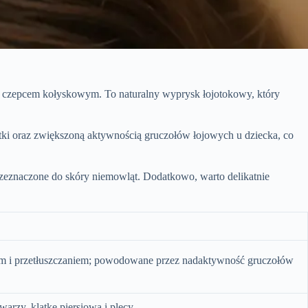
na czepcem kołyskowym. To naturalny wyprysk łojotokowy, który
atki oraz zwiększoną aktywnością gruczołów łojowych u dziecka, co
rzeznaczone do skóry niemowląt. Dodatkowo, warto delikatnie
iem i przetłuszczaniem; powodowane przez nadaktywność gruczołów
warzy, klatkę piersiową i plecy.