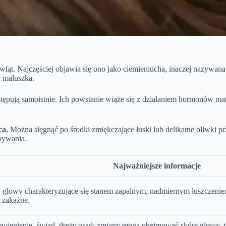
wląt. Najczęściej objawia się ono jako ciemieniucha, inaczej nazywa
e maluszka.
ustępują samoistnie. Ich powstanie wiąże się z działaniem hormonów m
ca.
Można sięgnąć po środki zmiękczające łuski lub delikatne oliwki p
pywania.
Najważniejsze informacje
y głowy charakteryzujące się stanem zapalnym, nadmiernym łuszczen
t zakaźne.
czerwienienie, świąd, tłusty osad; zmiany mogą obejmować skórę głowy, t