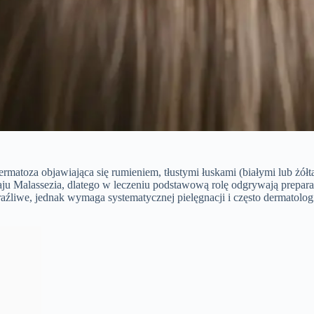
matoza objawiająca się rumieniem, tłustymi łuskami (białymi lub żół
ju Malassezia, dlatego w leczeniu podstawową rolę odgrywają prepar
araźliwe, jednak wymaga systematycznej pielęgnacji i często dermatolog