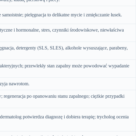
 samoistnie; pielęgnacja to delikatne mycie i zmiękczanie łusek.
yczne i hormonalne, stres, czynniki środowiskowe, niewłaściwa
lęgnacja, detergenty (SLS, SLES), alkohole wysuszające, parabeny,
ji bakteryjnych; przewlekły stan zapalny może powodować wypadanie
przyja nawrotom.
egeneracja po opanowaniu stanu zapalnego; ciężkie przypadki
ermatolog potwierdza diagnozę i dobiera terapię; trycholog ocenia