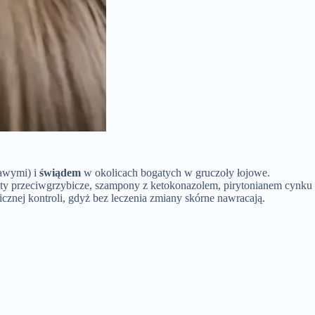
tawymi) i
świądem
w okolicach bogatych w gruczoły łojowe.
aty przeciwgrzybicze, szampony z ketokonazolem, pirytonianem cynku
icznej kontroli, gdyż bez leczenia zmiany skórne nawracają.