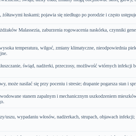
, żółtawymi łuskami; pojawia się niedługo po porodzie i często ustępuje
żdżaków Malassezia, zaburzenia rogowacenia naskórka, czynniki genet
, wysoka temperatura, wilgoć, zmiany klimatyczne, nieodpowiednia pie
jne.
e złuszczanie, świąd, nadżerki, przeczosy, możliwość wtórnych infekc
y, może nasilać się przy poceniu i stresie; drapanie pogarsza stan i s
owodowane stanem zapalnym i mechanicznym uszkodzeniem mieszków; r
go.
zy/uszu, wypadaniu włosów, nadżerkach, strupach, objawach infekcji; d