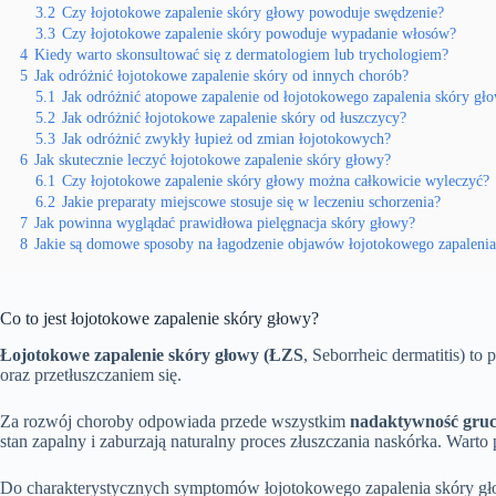
3.2
Czy łojotokowe zapalenie skóry głowy powoduje swędzenie?
3.3
Czy łojotokowe zapalenie skóry powoduje wypadanie włosów?
4
Kiedy warto skonsultować się z dermatologiem lub trychologiem?
5
Jak odróżnić łojotokowe zapalenie skóry od innych chorób?
5.1
Jak odróżnić atopowe zapalenie od łojotokowego zapalenia skóry gł
5.2
Jak odróżnić łojotokowe zapalenie skóry od łuszczycy?
5.3
Jak odróżnić zwykły łupież od zmian łojotokowych?
6
Jak skutecznie leczyć łojotokowe zapalenie skóry głowy?
6.1
Czy łojotokowe zapalenie skóry głowy można całkowicie wyleczyć?
6.2
Jakie preparaty miejscowe stosuje się w leczeniu schorzenia?
7
Jak powinna wyglądać prawidłowa pielęgnacja skóry głowy?
8
Jakie są domowe sposoby na łagodzenie objawów łojotokowego zapalenia
Co to jest łojotokowe zapalenie skóry głowy?
Łojotokowe zapalenie skóry głowy (ŁZS
, Seborrheic dermatitis) t
oraz przetłuszczaniem się.
Za rozwój choroby odpowiada przede wszystkim
nadaktywność gruc
stan zapalny i zaburzają naturalny proces złuszczania naskórka. Warto 
Do charakterystycznych symptomów łojotokowego zapalenia skóry gł