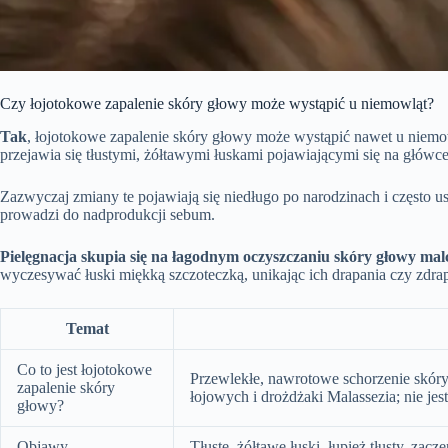
Czy łojotokowe zapalenie skóry głowy może wystąpić u niemowląt?
Tak
, łojotokowe zapalenie skóry głowy może wystąpić nawet u niemo
przejawia się tłustymi, żółtawymi łuskami pojawiającymi się na główc
Zazwyczaj zmiany te pojawiają się niedługo po narodzinach i często 
prowadzi do nadprodukcji sebum.
Pielęgnacja skupia się na łagodnym oczyszczaniu skóry głowy mal
wyczesywać łuski miękką szczoteczką, unikając ich drapania czy zdra
Temat
Co to jest łojotokowe
Przewlekłe, nawrotowe schorzenie skór
zapalenie skóry
łojowych i drożdżaki Malassezia; nie jes
głowy?
Objawy
Tłuste, żółtawe łuski, łupież tłusty, za