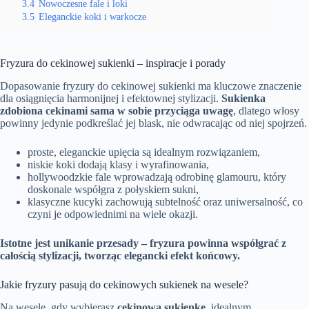
3.4
Nowoczesne fale i loki
3.5
Eleganckie koki i warkocze
Fryzura do cekinowej sukienki – inspiracje i porady
Dopasowanie fryzury do cekinowej sukienki ma kluczowe znaczenie
dla osiągnięcia harmonijnej i efektownej stylizacji.
Sukienka
zdobiona cekinami sama w sobie przyciąga uwagę
, dlatego włosy
powinny jedynie podkreślać jej blask, nie odwracając od niej spojrzeń.
proste, eleganckie upięcia są idealnym rozwiązaniem,
niskie koki dodają klasy i wyrafinowania,
hollywoodzkie fale wprowadzają odrobinę glamouru, który
doskonale współgra z połyskiem sukni,
klasyczne kucyki zachowują subtelność oraz uniwersalność, co
czyni je odpowiednimi na wiele okazji.
Istotne jest unikanie przesady – fryzura powinna współgrać z
całością stylizacji, tworząc elegancki efekt końcowy.
Jakie fryzury pasują do cekinowych sukienek na wesele?
Na wesele, gdy wybierasz
cekinową sukienkę
, idealnym