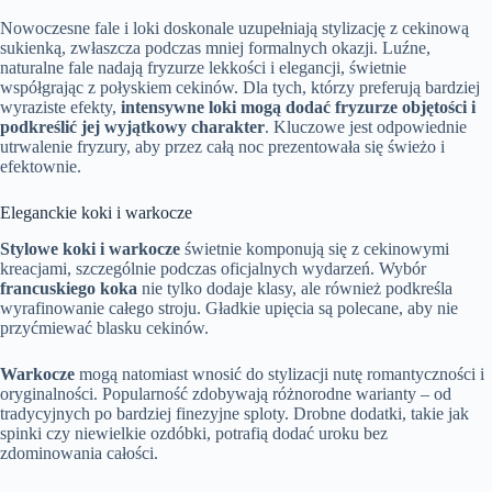
Nowoczesne fale i loki doskonale uzupełniają stylizację z cekinową
sukienką, zwłaszcza podczas mniej formalnych okazji. Luźne,
naturalne fale nadają fryzurze lekkości i elegancji, świetnie
współgrając z połyskiem cekinów. Dla tych, którzy preferują bardziej
wyraziste efekty,
intensywne loki mogą dodać fryzurze objętości i
podkreślić jej wyjątkowy charakter
. Kluczowe jest odpowiednie
utrwalenie fryzury, aby przez całą noc prezentowała się świeżo i
efektownie.
Eleganckie koki i warkocze
Stylowe koki i warkocze
świetnie komponują się z cekinowymi
kreacjami, szczególnie podczas oficjalnych wydarzeń. Wybór
francuskiego koka
nie tylko dodaje klasy, ale również podkreśla
wyrafinowanie całego stroju. Gładkie upięcia są polecane, aby nie
przyćmiewać blasku cekinów.
Warkocze
mogą natomiast wnosić do stylizacji nutę romantyczności i
oryginalności. Popularność zdobywają różnorodne warianty – od
tradycyjnych po bardziej finezyjne sploty. Drobne dodatki, takie jak
spinki czy niewielkie ozdóbki, potrafią dodać uroku bez
zdominowania całości.