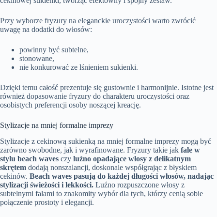
cekinowej sukienki, tworząc efektowny i spójny zestaw.
Przy wyborze fryzury na eleganckie uroczystości warto zwrócić
uwagę na dodatki do włosów:
powinny być subtelne,
stonowane,
nie konkurować ze lśnieniem sukienki.
Dzięki temu całość prezentuje się gustownie i harmonijnie. Istotne jest
również dopasowanie fryzury do charakteru uroczystości oraz
osobistych preferencji osoby noszącej kreację.
Stylizacje na mniej formalne imprezy
Stylizacje z cekinową sukienką na mniej formalne imprezy mogą być
zarówno swobodne, jak i wyrafinowane. Fryzury takie jak
fale w
stylu beach waves
czy
luźno opadające włosy z delikatnym
skrętem
dodają nonszalancji, doskonale współgrając z błyskiem
cekinów.
Beach waves pasują do każdej długości włosów, nadając
stylizacji świeżości i lekkości.
Luźno rozpuszczone włosy z
subtelnymi falami to znakomity wybór dla tych, którzy cenią sobie
połączenie prostoty i elegancji.