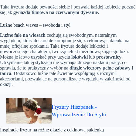
Taka fryzura dodaje pewności siebie i pozwala każdej kobiecie poczuć
się jak
gwiazda filmowa na czerwonym dywanie.
Luźne beach waves – swoboda i styl
Luźne fale na włosach
cechują się swobodnym, naturalnym
wyglądem, który doskonale komponuje się z cekinową sukienką na
mniej oficjalne spotkania. Taka fryzura dodaje lekkości i
nowoczesnego charakteru, tworząc efekt niezobowiązującego luzu.
Można je łatwo uzyskać przy użyciu
lokówki
lub
prostownicy
.
Utrzymanie takiej stylizacji nie wymaga dużego nakładu pracy, co
sprawia, że to praktyczny wybór na
długie wieczory pełne zabawy i
tańca
. Dodatkowo luźne fale świetnie współgrają z różnymi
akcesoriami, pozwalając na personalizację wyglądu w zależności od
okazji.
Fryzury Hiszpanek -
Wprowadzenie Do Stylu
Inspiracje fryzur na różne okazje z cekinową sukienką