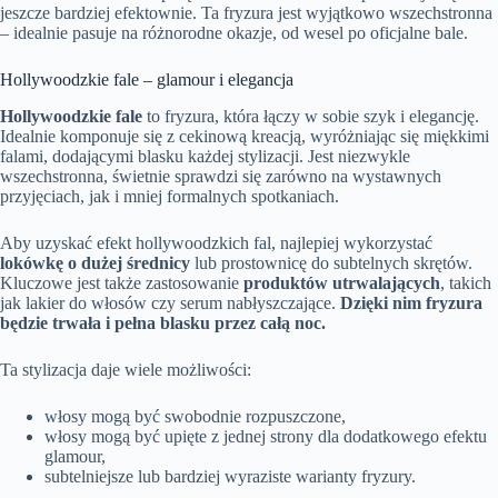
jeszcze bardziej efektownie. Ta fryzura jest wyjątkowo wszechstronna
– idealnie pasuje na różnorodne okazje, od wesel po oficjalne bale.
Hollywoodzkie fale – glamour i elegancja
Hollywoodzkie fale
to fryzura, która łączy w sobie szyk i elegancję.
Idealnie komponuje się z cekinową kreacją, wyróżniając się miękkimi
falami, dodającymi blasku każdej stylizacji. Jest niezwykle
wszechstronna, świetnie sprawdzi się zarówno na wystawnych
przyjęciach, jak i mniej formalnych spotkaniach.
Aby uzyskać efekt hollywoodzkich fal, najlepiej wykorzystać
lokówkę o dużej średnicy
lub prostownicę do subtelnych skrętów.
Kluczowe jest także zastosowanie
produktów utrwalających
, takich
jak lakier do włosów czy serum nabłyszczające.
Dzięki nim fryzura
będzie trwała i pełna blasku przez całą noc.
Ta stylizacja daje wiele możliwości:
włosy mogą być swobodnie rozpuszczone,
włosy mogą być upięte z jednej strony dla dodatkowego efektu
glamour,
subtelniejsze lub bardziej wyraziste warianty fryzury.