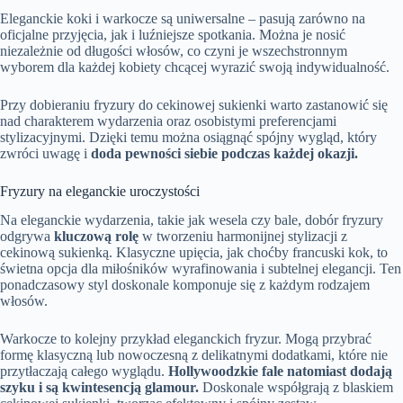
Eleganckie koki i warkocze są uniwersalne – pasują zarówno na
oficjalne przyjęcia, jak i luźniejsze spotkania. Można je nosić
niezależnie od długości włosów, co czyni je wszechstronnym
wyborem dla każdej kobiety chcącej wyrazić swoją indywidualność.
Przy dobieraniu fryzury do cekinowej sukienki warto zastanowić się
nad charakterem wydarzenia oraz osobistymi preferencjami
stylizacyjnymi. Dzięki temu można osiągnąć spójny wygląd, który
zwróci uwagę i
doda pewności siebie podczas każdej okazji.
Fryzury na eleganckie uroczystości
Na eleganckie wydarzenia, takie jak wesela czy bale, dobór fryzury
odgrywa
kluczową rolę
w tworzeniu harmonijnej stylizacji z
cekinową sukienką. Klasyczne upięcia, jak choćby francuski kok, to
świetna opcja dla miłośników wyrafinowania i subtelnej elegancji. Ten
ponadczasowy styl doskonale komponuje się z każdym rodzajem
włosów.
Warkocze to kolejny przykład eleganckich fryzur. Mogą przybrać
formę klasyczną lub nowoczesną z delikatnymi dodatkami, które nie
przytłaczają całego wyglądu.
Hollywoodzkie fale natomiast dodają
szyku i są kwintesencją glamour.
Doskonale współgrają z blaskiem