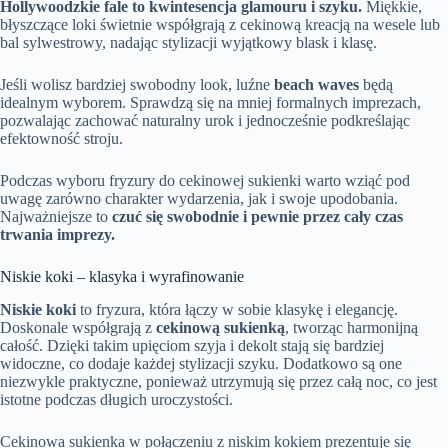
Hollywoodzkie fale to kwintesencja glamouru i szyku.
Miękkie,
błyszczące loki świetnie współgrają z cekinową kreacją na wesele lub
bal sylwestrowy, nadając stylizacji wyjątkowy blask i klasę.
Jeśli wolisz bardziej swobodny look, luźne
beach waves
będą
idealnym wyborem. Sprawdzą się na mniej formalnych imprezach,
pozwalając zachować naturalny urok i jednocześnie podkreślając
efektowność stroju.
Podczas wyboru fryzury do cekinowej sukienki warto wziąć pod
uwagę zarówno charakter wydarzenia, jak i swoje upodobania.
Najważniejsze to
czuć się swobodnie i pewnie przez cały czas
trwania imprezy.
Niskie koki – klasyka i wyrafinowanie
Niskie koki
to fryzura, która łączy w sobie klasykę i elegancję.
Doskonale współgrają z
cekinową sukienką
, tworząc harmonijną
całość. Dzięki takim upięciom szyja i dekolt stają się bardziej
widoczne, co dodaje każdej stylizacji szyku. Dodatkowo są one
niezwykle praktyczne, ponieważ utrzymują się przez całą noc, co jest
istotne podczas długich uroczystości.
Cekinowa sukienka w połączeniu z niskim kokiem prezentuje się