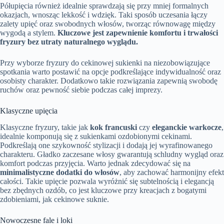
Półupięcia również idealnie sprawdzają się przy mniej formalnych
okazjach, wnosząc lekkość i wdzięk. Taki sposób uczesania łączy
zalety upięć oraz swobodnych włosów, tworząc równowagę między
wygodą a stylem.
Kluczowe jest zapewnienie komfortu i trwałości
fryzury bez utraty naturalnego wyglądu.
Przy wyborze fryzury do cekinowej sukienki na niezobowiązujące
spotkania warto postawić na opcje podkreślające indywidualność oraz
osobisty charakter. Dodatkowo takie rozwiązania zapewnią swobodę
ruchów oraz pewność siebie podczas całej imprezy.
Klasyczne upięcia
Klasyczne fryzury, takie jak
kok francuski
czy
eleganckie warkocze
,
idealnie komponują się z sukienkami ozdobionymi cekinami.
Podkreślają one szykowność stylizacji i dodają jej wyrafinowanego
charakteru. Gładko zaczesane włosy gwarantują schludny wygląd oraz
komfort podczas przyjęcia. Warto jednak zdecydować się na
minimalistyczne dodatki do włosów
, aby zachować harmonijny efekt
całości. Takie upięcie pozwala wyróżnić się subtelnością i elegancją
bez zbędnych ozdób, co jest kluczowe przy kreacjach z bogatymi
zdobieniami, jak cekinowe suknie.
Nowoczesne fale i loki