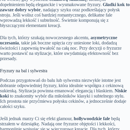
dopełnieniem będą eleganckie i wysmakowane fryzury.
Gładki kok to
zawsze dobry wybór
, nadający szyku oraz podkreślający połysk
stroju. Jeśli wolisz coś bardziej romantycznego, delikatne fale
wprowadzą lekkość i subtelność. Świetnie komponują się z
błyszczącymi elementami kreacji.
Dla tych, którzy szukają nowoczesnego akcentu,
asymetryczne
uczesania
, takie jak boczne upięcia czy uniesione loki, dodadzą
świeżości i zapewnią trwałość na całą noc. Przy decyzji o fryzurze
warto postawić na stylizacje, które uwydatniają efektowność bez
przesady.
Fryzury na bal i sylwestra
Podczas przygotowań do balu lub sylwestra niezwykle istotne jest
dobranie odpowiedniej fryzury, która idealnie współgra z cekinową
sukienką. Stylizacja powinna emanować elegancją i blaskiem.
Niskie
koki
to znakomity wybór dla miłośników klasyki i subtelnego stylu.
Ich prostota nie przyćmiewa połysku cekinów, a jednocześnie dodaje
całości szyku.
Jeśli jednak marzy Ci się efekt glamour,
hollywoodzkie fale
będą
strzałem w dziesiątkę. Nadają one fryzurze objętości i lekkości,
harmonijnie wpisując się w wieczorowe kreacje. Dla tych, którzy