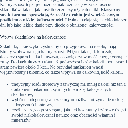
Kaloryczność tej zupy może jednak różnić się w zależności od
składników, takich jak ilość tłuszczu czy użyte dodatki.
Klasyczny
smak i aromat sprawiają, że rosół z drobiu jest wartościowym
posiłkiem o niskiej kaloryczności.
Idealnie nadaje się na chłodniejsze
dni lub jako lekkie danie przy diecie o obniżonej kaloryczności.
Wpływ składników na kaloryczność
Składniki, jakie wykorzystujemy do przygotowania rosołu, mają
istotny wpływ na jego kaloryczność.
Mięso
, takie jak kurczak,
dostarcza sporo białka i tłuszczu, co zwiększa wartość energetyczną tej
zupy. Dodatek
tłuszczu
również podwyższa liczbę kalorii, ponieważ 1
gram zawiera około 9 kcal. Na przykład
makaron
wnosi
węglowodany i błonnik, co także wpływa na całkowitą ilość kalorii.
tradycyjny rosół drobiowy zazwyczaj ma mniej kalorii niż ten z
dodatkiem makaronu czy innych bardziej kalorycznych
składników,
wybór chudego mięsa bez skóry umożliwia utrzymanie niskiej
kaloryczności potrawy,
rosół jest często postrzegany jako lekkostrawny i zdrowy dzięki
swojej niskokalorycznej naturze oraz obecności witamin i
minerałów.