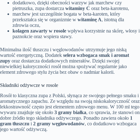
dodatkowo, dzięki obecności warzyw jak marchew czy
pietruszka, zupa dostarcza
witaminy C
oraz beta-karotenu,
marchew jest szczególnie bogata w beta-karoten, który
przekształca się w organizmie w
witaminę A
, istotną dla
zdrowia oczu,
kolagen zawarty w rosole
wpływa korzystnie na skórę, włosy i
paznokcie oraz wspiera stawy.
Minimalna ilość tłuszczu i węglowodanów utrzymuje jego niską
wartość energetyczną. Dodatek
selera wzbogaca smak i aromat
zupy
oraz dostarcza dodatkowych minerałów. Dzięki swojej
niewielkiej kaloryczności rosół można spożywać regularnie jako
element zdrowego stylu życia bez obaw o nadmiar kalorii.
Składniki odżywcze w rosole
Rosół to klasyczna zupa z Polski, słynąca ze swojego pełnego smaku i
aromatycznego zapachu. Ze względu na swoją niskokaloryczność oraz
lekkostrawność często jest elementem zdrowego menu. W 100 ml tego
wywaru znajduje się około
3 gramy białka
, co sprawia, że stanowi on
dobre źródło tego składnika odżywczego. Ponadto zawiera około
1
gram tłuszczu
i
2 gramy węglowodanów
, co dodatkowo wzbogaca
jego wartość odżywczą.