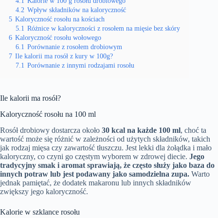
4.1
Kalorie w 100 g rosołu drobiowego
4.2
Wpływ składników na kaloryczność
5
Kaloryczność rosołu na kościach
5.1
Różnice w kaloryczności z rosołem na mięsie bez skóry
6
Kaloryczność rosołu wołowego
6.1
Porównanie z rosołem drobiowym
7
Ile kalorii ma rosół z kury w 100g?
7.1
Porównanie z innymi rodzajami rosołu
Ile kalorii ma rosół?
Kaloryczność rosołu na 100 ml
Rosół drobiowy dostarcza około
30 kcal na każde 100 ml
, choć ta
wartość może się różnić w zależności od użytych składników, takich
jak rodzaj mięsa czy zawartość tłuszczu. Jest lekki dla żołądka i mało
kaloryczny, co czyni go częstym wyborem w zdrowej diecie.
Jego
tradycyjny smak i aromat sprawiają, że często służy jako baza do
innych potraw lub jest podawany jako samodzielna zupa.
Warto
jednak pamiętać, że dodatek makaronu lub innych składników
zwiększy jego kaloryczność.
Kalorie w szklance rosołu