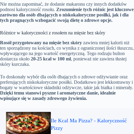
Nie można zapominać, że dodanie makaronu czy innych dodatków
podnosi kaloryczność rosołu.
Zrozumienie tych różnic jest kluczowe
zarówno dla osób dbających o niskokaloryczne posiłki, jak i dla
tych pragnących wzbogacić swoją dietę o zdrowe opcje.
Różnice w kaloryczności z rosołem na mięsie bez skóry
Rosół przygotowany na mięsie bez skóry
zawiera mniej kalorii niż
ten sporządzony na kościach, co wynika z ograniczonej ilości tłuszczu,
wpływającego na jego wartość energetyczną. Tego rodzaju bulion
dostarcza około
20-25 kcal w 100 ml
, ponieważ nie zawiera tłustej
skóry kurczaka.
To doskonały wybór dla osób dbających o zdrowe odżywianie oraz
preferujących niskokaloryczne posiłki. Dodatkowo jest lekkostrawny i
bogaty w wartościowe składniki odżywcze, takie jak białka i minerały.
Dzięki temu stanowi pyszne i aromatyczne danie, idealnie
wpisujące się w zasady zdrowego żywienia.
Ile Kcal Ma Pizza? - Kaloryczność
Pizzy