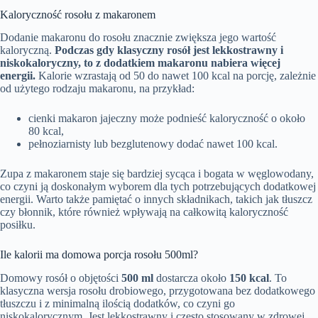
Kaloryczność rosołu z makaronem
Dodanie makaronu do rosołu znacznie zwiększa jego wartość
kaloryczną.
Podczas gdy klasyczny rosół jest lekkostrawny i
niskokaloryczny, to z dodatkiem makaronu nabiera więcej
energii.
Kalorie wzrastają od 50 do nawet 100 kcal na porcję, zależnie
od użytego rodzaju makaronu, na przykład:
cienki makaron jajeczny może podnieść kaloryczność o około
80 kcal,
pełnoziarnisty lub bezglutenowy dodać nawet 100 kcal.
Zupa z makaronem staje się bardziej sycąca i bogata w węglowodany,
co czyni ją doskonałym wyborem dla tych potrzebujących dodatkowej
energii. Warto także pamiętać o innych składnikach, takich jak tłuszcz
czy błonnik, które również wpływają na całkowitą kaloryczność
posiłku.
Ile kalorii ma domowa porcja rosołu 500ml?
Domowy rosół o objętości
500 ml
dostarcza około
150 kcal
. To
klasyczna wersja rosołu drobiowego, przygotowana bez dodatkowego
tłuszczu i z minimalną ilością dodatków, co czyni go
niskokalorycznym. Jest lekkostrawny i często stosowany w zdrowej