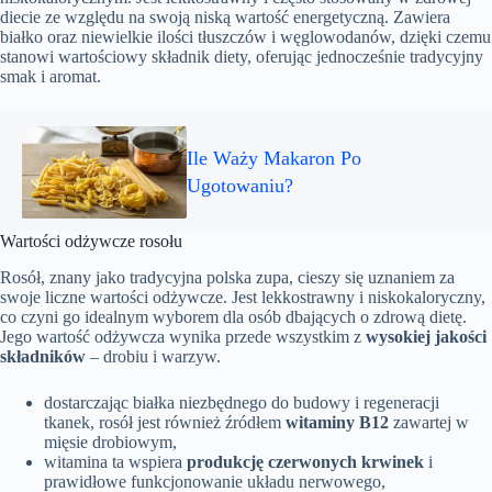
diecie ze względu na swoją niską wartość energetyczną. Zawiera
białko oraz niewielkie ilości tłuszczów i węglowodanów, dzięki czemu
stanowi wartościowy składnik diety, oferując jednocześnie tradycyjny
smak i aromat.
Ile Waży Makaron Po
Ugotowaniu?
Wartości odżywcze rosołu
Rosół, znany jako tradycyjna polska zupa, cieszy się uznaniem za
swoje liczne wartości odżywcze. Jest lekkostrawny i niskokaloryczny,
co czyni go idealnym wyborem dla osób dbających o zdrową dietę.
Jego wartość odżywcza wynika przede wszystkim z
wysokiej jakości
składników
– drobiu i warzyw.
dostarczając białka niezbędnego do budowy i regeneracji
tkanek, rosół jest również źródłem
witaminy B12
zawartej w
mięsie drobiowym,
witamina ta wspiera
produkcję czerwonych krwinek
i
prawidłowe funkcjonowanie układu nerwowego,