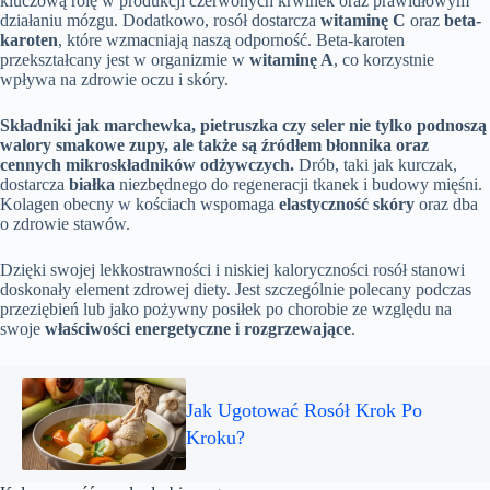
kluczową rolę w produkcji czerwonych krwinek oraz prawidłowym
działaniu mózgu. Dodatkowo, rosół dostarcza
witaminę C
oraz
beta-
karoten
, które wzmacniają naszą odporność. Beta-karoten
przekształcany jest w organizmie w
witaminę A
, co korzystnie
wpływa na zdrowie oczu i skóry.
Składniki jak marchewka, pietruszka czy seler nie tylko podnoszą
walory smakowe zupy, ale także są źródłem błonnika oraz
cennych mikroskładników odżywczych.
Drób, taki jak kurczak,
dostarcza
białka
niezbędnego do regeneracji tkanek i budowy mięśni.
Kolagen obecny w kościach wspomaga
elastyczność skóry
oraz dba
o zdrowie stawów.
Dzięki swojej lekkostrawności i niskiej kaloryczności rosół stanowi
doskonały element zdrowej diety. Jest szczególnie polecany podczas
przeziębień lub jako pożywny posiłek po chorobie ze względu na
swoje
właściwości energetyczne i rozgrzewające
.
Jak Ugotować Rosół Krok Po
Kroku?