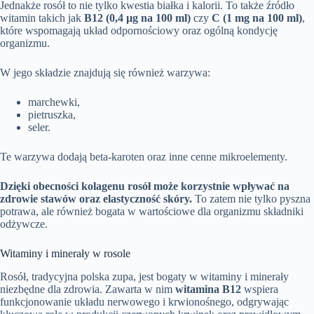
Jednakże rosół to nie tylko kwestia białka i kalorii. To także źródło
witamin takich jak
B12 (0,4 µg na 100 ml)
czy
C (1 mg na 100 ml)
,
które wspomagają układ odpornościowy oraz ogólną kondycję
organizmu.
W jego składzie znajdują się również warzywa:
marchewki,
pietruszka,
seler.
Te warzywa dodają beta-karoten oraz inne cenne mikroelementy.
Dzięki obecności kolagenu rosół może korzystnie wpływać na
zdrowie stawów oraz elastyczność skóry.
To zatem nie tylko pyszna
potrawa, ale również bogata w wartościowe dla organizmu składniki
odżywcze.
Witaminy i minerały w rosole
Rosół, tradycyjna polska zupa, jest bogaty w witaminy i minerały
niezbędne dla zdrowia. Zawarta w nim
witamina B12
wspiera
funkcjonowanie układu nerwowego i krwionośnego, odgrywając