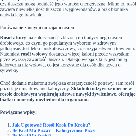
czy tłuszczu mogą podnieść jego wartość energetyczną. Mimo to, rosół
zawiera niewielką ilość tłuszczu i węglowodanów, a brak błonnika
ułatwia jego trawienie.
Porównanie z innymi rodzajami rosołu
Rosół z kury
ma kaloryczność zbliżoną do tradycyjnego rosołu
drobiowego, co czyni go popularnym wyborem w zdrowym
jadłospisie. Jest lekki i niskotłuszczowy, co sprzyja łatwemu trawieniu.
Natomiast
rosół wołowy
dostarcza więcej kalorii przede wszystkim
przez wyższą zawartość tłuszczu. Dlatego wersja z kury jest mniej
kaloryczna niż wołowa, co jest korzystne dla osób dbających o
sylwetkę.
Choć dodanie makaronu zwiększa energetyczność potrawy, sam rosół
pozostaje umiarkowanie kaloryczny.
Składniki odżywcze obecne w
rosole drobiowym wspierają zdrowe nawyki żywieniowe, oferując
białko i minerały niezbędne dla organizmu.
Powiązane wpisy:
Jak Ugotować Rosół Krok Po Kroku?
Ile Kcal Ma Pizza? – Kaloryczność Pizzy
Ile Kcal Ma Sushi?