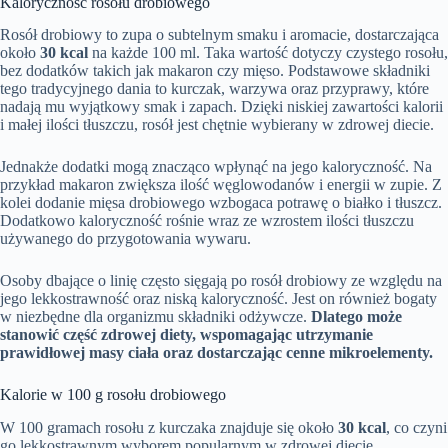
Kaloryczność rosołu drobiowego
Rosół drobiowy to zupa o subtelnym smaku i aromacie, dostarczająca
około
30 kcal
na każde 100 ml. Taka wartość dotyczy czystego rosołu,
bez dodatków takich jak makaron czy mięso. Podstawowe składniki
tego tradycyjnego dania to kurczak, warzywa oraz przyprawy, które
nadają mu wyjątkowy smak i zapach. Dzięki niskiej zawartości kalorii
i małej ilości tłuszczu, rosół jest chętnie wybierany w zdrowej diecie.
Jednakże dodatki mogą znacząco wpłynąć na jego kaloryczność. Na
przykład makaron zwiększa ilość węglowodanów i energii w zupie. Z
kolei dodanie mięsa drobiowego wzbogaca potrawę o białko i tłuszcz.
Dodatkowo kaloryczność rośnie wraz ze wzrostem ilości tłuszczu
używanego do przygotowania wywaru.
Osoby dbające o linię często sięgają po rosół drobiowy ze względu na
jego lekkostrawność oraz niską kaloryczność. Jest on również bogaty
w niezbędne dla organizmu składniki odżywcze.
Dlatego może
stanowić część zdrowej diety, wspomagając utrzymanie
prawidłowej masy ciała oraz dostarczając cenne mikroelementy.
Kalorie w 100 g rosołu drobiowego
W 100 gramach rosołu z kurczaka znajduje się około
30 kcal
, co czyni
go lekkostrawnym wyborem popularnym w zdrowej diecie.