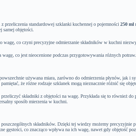
 z przeliczenia standardowej szklanki kuchennej o pojemności
250 ml
n
j samej objętości.
o wagę, co czyni precyzyjne odmierzanie składników w kuchni niezwyk
 na wagę, co jest nieocenione podczas przygotowywania różnych potraw
o powszechnie używana miara, zarówno do odmierzenia płynów, jak i s
to pamiętać, że różne rodzaje szklanek mogą nieznacznie różnić się ob
 przeliczyć składniki z objętości na wagę. Przykłada się to również 
rsalny sposób mierzenia w kuchni.
oszczególnych składników. Dzięki tej wiedzy możemy precyzyjnie prze
żne gęstości, co znacząco wpływa na ich wagę, nawet gdy objętość poz