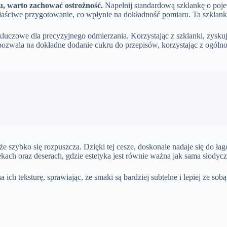
u, warto zachować ostrożność.
Napełnij standardową szklankę o pojem
ewłaściwe przygotowanie, co wpłynie na dokładność pomiaru. Ta szklan
 kluczowe dla precyzyjnego odmierzania. Korzystając z szklanki, zysku
pozwala na dokładne dodanie cukru do przepisów, korzystając z ogóln
, że szybko się rozpuszcza. Dzięki tej cesze, doskonale nadaje się do
ach oraz deserach, gdzie estetyka jest równie ważna jak sama słodycz
h teksturę, sprawiając, że smaki są bardziej subtelne i lepiej ze sobą