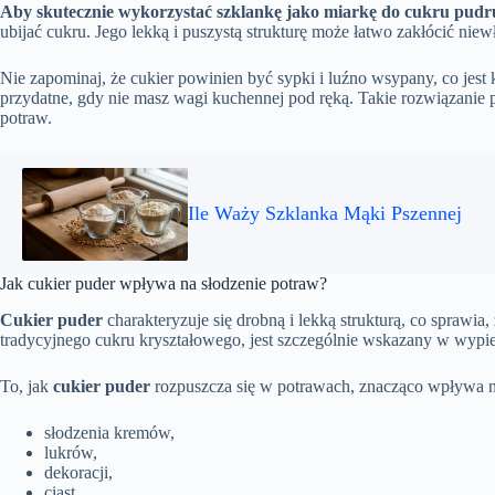
Aby skutecznie wykorzystać szklankę jako miarkę do cukru pudr
ubijać cukru. Jego lekką i puszystą strukturę może łatwo zakłócić ni
Nie zapominaj, że cukier powinien być sypki i luźno wsypany, co jest
przydatne, gdy nie masz wagi kuchennej pod ręką. Takie rozwiązanie 
potraw.
Ile Waży Szklanka Mąki Pszennej
Jak cukier puder wpływa na słodzenie potraw?
Cukier puder
charakteryzuje się drobną i lekką strukturą, co sprawia
tradycyjnego cukru kryształowego, jest szczególnie wskazany w wypiek
To, jak
cukier puder
rozpuszcza się w potrawach, znacząco wpływa na ic
słodzenia kremów,
lukrów,
dekoracji,
ciast,