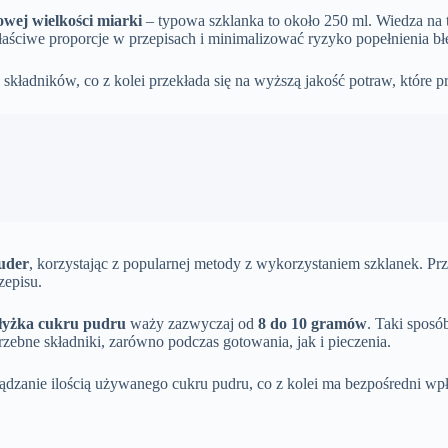
wej wielkości miarki
– typowa szklanka to około 250 ml. Wiedza na t
 właściwe proporcje w przepisach i minimalizować ryzyko popełnienia 
składników, co z kolei przekłada się na wyższą jakość potraw, które 
uder
, korzystając z popularnej metody z wykorzystaniem szklanek. Prz
zepisu.
 łyżka cukru pudru
waży zazwyczaj od
8 do 10 gramów
. Taki sposó
zebne składniki, zarówno podczas gotowania, jak i pieczenia.
ądzanie ilością używanego cukru pudru, co z kolei ma bezpośredni wpł