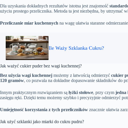
Dla uzyskania dokładnych rezultatów istotna jest znajomość
standardo
użyciu prostego przelicznika. Metoda ta jest niezbędna, by utrzymać
Przeliczanie miar kuchennych
na wagę ułatwia staranne odmierzanie 
Ile Waży Szklanka Cukru?
Jak ważyć cukier puder bez wagi kuchennej?
Bez użycia wagi kuchennej
możemy z łatwością odmierzyć
cukier p
120 gramów
, co pozwala na dokładne dopasowanie składników do pr
Innym praktycznym rozwiązaniem są
łyżki stołowe
, przy czym
jedna
zasięgu ręki. Dzięki temu możemy szybko i precyzyjnie odmierzyć potr
Umiejętność korzystania z tych przeliczników
znacznie ułatwia zarz
Jak użyć szklanki jako miarki do cukru pudru?