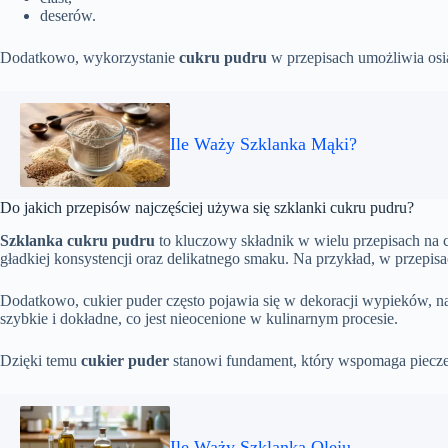
deserów.
Dodatkowo, wykorzystanie
cukru pudru
w przepisach umożliwia osią
Ile Waży Szklanka Mąki?
Do jakich przepisów najczęściej używa się szklanki cukru pudru?
Szklanka cukru pudru
to kluczowy składnik w wielu przepisach na c
gładkiej konsystencji oraz delikatnego smaku. Na przykład, w przepis
Dodatkowo, cukier puder często pojawia się w dekoracji wypieków, nad
szybkie i dokładne, co jest nieocenione w kulinarnym procesie.
Dzięki temu
cukier puder
stanowi fundament, który wspomaga piecze
Ile Waży Szklanka Oleju