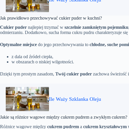
Jak prawidłowo przechowywać cukier puder w kuchni?
Cukier puder
najlepiej trzymać w
szczelnie zamkniętym pojemniku
odmierzaniu. Dodatkowo, sucha forma cukru pudru charakteryzuje się 
Optymalne miejsce
do jego przechowywania to
chłodne, suche pomi
z dala od źródeł ciepła,
w obszarach o niskiej wilgotności.
Dzięki tym prostym zasadom,
Twój cukier puder
zachowa świeżość i 
Ile Waży Szklanka Oleju
Jakie są różnice wagowe między cukrem pudrem a zwykłym cukrem?
Różnice wagowe między
cukrem pudrem
a
cukrem kryształowym
w