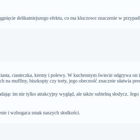
gnięcie delikatniejszego efektu, co ma kluczowe znaczenie w przypadk
iasta, ciasteczka, kremy i polewy. W kuchennym świecie odgrywa on is
ach na muffiny, biszkopty czy torty, jego obecność znacznie ułatwia p
ając im nie tylko atrakcyjny wygląd, ale także subtelną słodycz. Jego
nie i wzbogaca smak naszych słodkości.