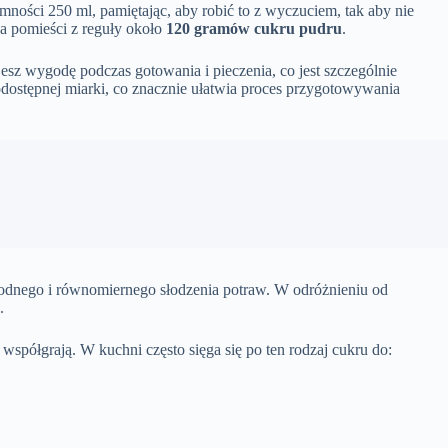
ności 250 ml, pamiętając, aby robić to z wyczuciem, tak aby nie
ka pomieści z reguły około
120 gramów cukru pudru
.
jesz wygodę podczas gotowania i pieczenia, co jest szczególnie
odostępnej miarki, co znacznie ułatwia proces przygotowywania
 łagodnego i równomiernego słodzenia potraw. W odróżnieniu od
.
 współgrają. W kuchni często sięga się po ten rodzaj cukru do: