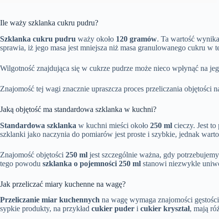
Ile waży szklanka cukru pudru?
Szklanka cukru pudru
waży około
120 gramów
. Ta wartość wynika
sprawia, iż jego masa jest mniejsza niż masa granulowanego cukru w te
Wilgotność znajdująca się w cukrze pudrze może nieco wpłynąć na jeg
Znajomość tej wagi znacznie upraszcza proces przeliczania objętości
Jaką objętość ma standardowa szklanka w kuchni?
Standardowa szklanka
w kuchni mieści około
250 ml
cieczy. Jest t
szklanki jako naczynia do pomiarów jest proste i szybkie, jednak war
Znajomość objętości
250 ml
jest szczególnie ważna, gdy potrzebujemy
tego powodu
szklanka o pojemności 250 ml
stanowi niezwykle uniwe
Jak przeliczać miary kuchenne na wagę?
Przeliczanie miar kuchennych
na wagę wymaga znajomości gęstości p
sypkie produkty, na przykład
cukier puder
i
cukier kryształ
, mają ró