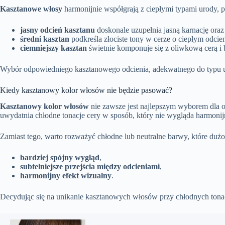
Kasztanowe włosy
harmonijnie współgrają z ciepłymi typami urody, p
jasny odcień kasztanu
doskonale uzupełnia jasną karnację oraz 
średni kasztan
podkreśla złociste tony w cerze o ciepłym odcien
ciemniejszy kasztan
świetnie komponuje się z oliwkową cerą i
Wybór odpowiedniego kasztanowego odcienia, adekwatnego do typu ur
Kiedy kasztanowy kolor włosów nie będzie pasować?
Kasztanowy kolor włosów
nie zawsze jest najlepszym wyborem dla 
uwydatnia chłodne tonacje cery w sposób, który nie wygląda harmonij
Zamiast tego, warto rozważyć chłodne lub neutralne barwy, które dużo
bardziej spójny wygląd
,
subtelniejsze przejścia między odcieniami
,
harmonijny efekt wizualny
.
Decydując się na unikanie kasztanowych włosów przy chłodnych tonac