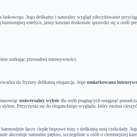
 laskowego. Jego delikatny i naturalny wygląd zdecydowanie przyciąg
 harmonijnej estetyce, jasny kasztan doskonale sprawdzi się u osób pre
eśnie unikając przesadnej intensywności.
rowadza do fryzury delikatną elegancję. Jego
umiarkowana intensyw
 stanowiąc
uniwersalny wybór
dla osób pragnących osiągnąć ponadcz
stylem. Przyczynia się do eleganckiego wyglądu, który można cieszyć 
 harmonijnie łączy ciepłe brązowe tony z delikatną nutą czekolady. Je
le akcentuje naturalne piękno, szczególnie u osób o ciemniejszej kar