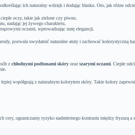
odkreślając ich naturalny wdzięk i dodając blasku. Oto, jak różne od
ciepłe oczy, takie jak zielone czy piwne,
iu, nadając jej żywego charakteru,
 brązowymi oczami, wprowadzając nutę elegancji.
ody, pozwala uwydatnić naturalne atuty i zachować kolorystyczną ha
osób z
chłodnymi podtonami skóry
oraz
szarymi oczami
. Ciepłe odc
nie.
 lepiej współgrają z naturalnym kolorytem skóry. Takie kolory zapewni
h cery, ograniczamy ryzyko nadmiernego kontrastu między fryzurą a s