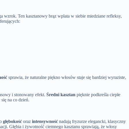
a wzrok. Ten kasztanowy brąz wplata w siebie miedziane refleksy,
ferujących:
ność
sprawia, że naturalne piękno włosów staje się bardziej wyraziste,
asowy i stonowany efekt.
Średni kasztan
pięknie podkreśla ciepłe
się na co dzień.
go
głębokość
oraz
intensywność
nadają fryzurze elegancki, klasyczny
nacji. Głębia i żywotność ciemnego kasztanu sprawiają, że włosy