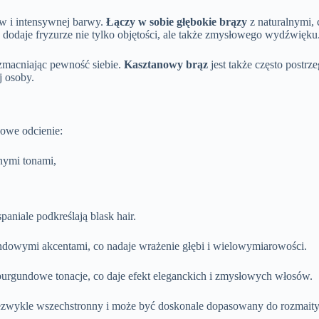
w i intensywnej barwy.
Łączy w sobie głębokie brązy
z naturalnymi, 
 dodaje fryzurze nie tylko objętości, ale także zmysłowego wydźwięku
wzmacniając pewność siebie.
Kasztanowy brąz
jest także często postrz
j osoby.
zowe odcienie:
nymi tonami,
paniale podkreślają blask hair.
undowymi akcentami, co nadaje wrażenie głębi i wielowymiarowości.
urgundowe tonacje, co daje efekt eleganckich i zmysłowych włosów.
iezwykle wszechstronny i może być doskonale dopasowany do rozmaityc