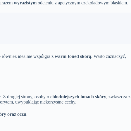
 zarazem
wyrazistym
odcieniu z apetycznym czekoladowym blaskiem.
le również idealnie współgra z
warm-toned skórą
. Warto zaznaczyć,
. Z drugiej strony, osoby o
chłodniejszych tonach skóry
, zwłaszcza z
orytem, uwypuklając niekorzystne cechy.
óry oraz oczu
.