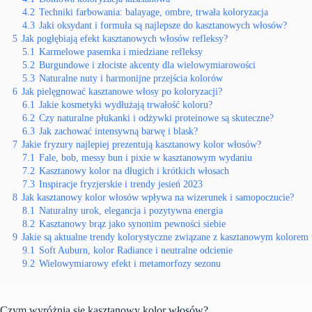
4.2
Techniki farbowania: balayage, ombre, trwała koloryzacja
4.3
Jaki oksydant i formuła są najlepsze do kasztanowych włosów?
5
Jak pogłębiają efekt kasztanowych włosów refleksy?
5.1
Karmelowe pasemka i miedziane refleksy
5.2
Burgundowe i złociste akcenty dla wielowymiarowości
5.3
Naturalne nuty i harmonijne przejścia kolorów
6
Jak pielęgnować kasztanowe włosy po koloryzacji?
6.1
Jakie kosmetyki wydłużają trwałość koloru?
6.2
Czy naturalne płukanki i odżywki proteinowe są skuteczne?
6.3
Jak zachować intensywną barwę i blask?
7
Jakie fryzury najlepiej prezentują kasztanowy kolor włosów?
7.1
Fale, bob, messy bun i pixie w kasztanowym wydaniu
7.2
Kasztanowy kolor na długich i krótkich włosach
7.3
Inspiracje fryzjerskie i trendy jesień 2023
8
Jak kasztanowy kolor włosów wpływa na wizerunek i samopoczucie?
8.1
Naturalny urok, elegancja i pozytywna energia
8.2
Kasztanowy brąz jako synonim pewności siebie
9
Jakie są aktualne trendy kolorystyczne związane z kasztanowym kolorem
9.1
Soft Auburn, kolor Radiance i neutralne odcienie
9.2
Wielowymiarowy efekt i metamorfozy sezonu
Czym wyróżnia się kasztanowy kolor włosów?