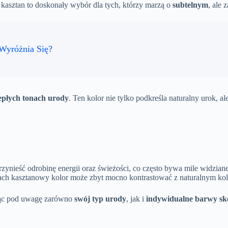
kasztan to doskonały wybór dla tych, którzy marzą o
subtelnym
, ale
Wyróżnia Się?
epłych tonach urody
. Ten kolor nie tylko podkreśla naturalny urok, a
ynieść odrobinę energii oraz świeżości, co często bywa mile widziane
ach kasztanowy kolor może zbyt mocno kontrastować z naturalnym kol
rąc pod uwagę zarówno
swój typ urody
, jak i
indywidualne barwy sk