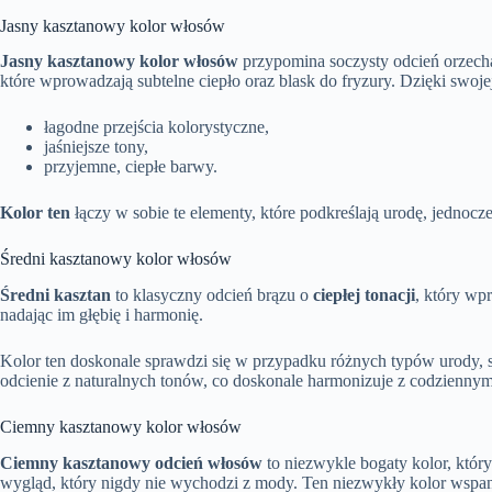
Jasny kasztanowy kolor włosów
Jasny kasztanowy kolor włosów
przypomina soczysty odcień orzecha
które wprowadzają subtelne ciepło oraz blask do fryzury. Dzięki swojej
łagodne przejścia kolorystyczne,
jaśniejsze tony,
przyjemne, ciepłe barwy.
Kolor ten
łączy w sobie te elementy, które podkreślają urodę, jednocz
Średni kasztanowy kolor włosów
Średni kasztan
to klasyczny odcień brązu o
ciepłej tonacji
, który wp
nadając im głębię i harmonię.
Kolor ten doskonale sprawdzi się w przypadku różnych typów urody,
odcienie z naturalnych tonów, co doskonale harmonizuje z codziennym 
Ciemny kasztanowy kolor włosów
Ciemny kasztanowy odcień włosów
to niezwykle bogaty kolor, który
wygląd, który nigdy nie wychodzi z mody. Ten niezwykły kolor wspania