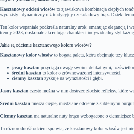
Kasztanowy odcień włosów
to zjawiskowa kombinacja ciepłych tonó
wyrazisty i dynamiczny niż tradycyjny czekoladowy brąz. Dzięki temu
Ten kolor wspaniale podkreśla naturalny urok, emanując elegancją i 
trendy 2023, doskonale akcentując charakter i indywidualny styl każde
Jakie są odcienie kasztanowego koloru włosów?
Kasztanowy kolor włosów
to bogata paleta, która obejmuje trzy kluc
jasny kasztan
przyciąga uwagę swoimi delikatnymi, rozświetlo
średni kasztan
to kolor o zrównoważonej intensywności,
ciemny kasztan
zyskuje na wyrazistości i głębi.
Jasny kasztan
często można w nim dostrzec złociste refleksy, które ws
Średni kasztan
miesza ciepłe, miedziane odcienie z subtelnymi burg
Ciemny kasztan
ma naturalne nuty brązu wzbogacone o ciemniejsze b
Ta różnorodność odcieni sprawia, że kasztanowy kolor włosów jest n