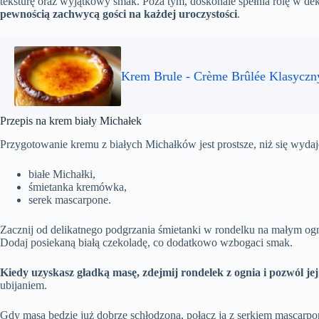
teksturę oraz wyjątkowy smak. Poza tym, doskonale spełnia rolę w d
pewnością zachwycą gości na każdej uroczystości
.
Krem Brule - Crème Brûlée Klasyczn
Przepis na krem biały Michałek
Przygotowanie kremu z białych Michałków jest prostsze, niż się wyda
białe Michałki,
śmietanka kremówka,
serek mascarpone.
Zacznij od delikatnego podgrzania śmietanki w rondelku na małym ogni
Dodaj posiekaną białą czekoladę, co dodatkowo wzbogaci smak.
Kiedy uzyskasz gładką masę, zdejmij rondelek z ognia i pozwól je
ubijaniem.
Gdy masa będzie już dobrze schłodzona, połącz ją z serkiem mascarpon