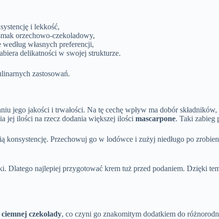
ystencję i lekkość,
 smak orzechowo-czekoladowy,
e według własnych preferencji,
biera delikatności w swojej strukturze.
ulinarnych zastosowań.
u jego jakości i trwałości. Na tę cechę wpływ ma dobór składników, 
jej ilości na rzecz dodania większej ilości
mascarpone
. Taki zabieg 
ią konsystencję. Przechowuj go w lodówce i zużyj niedługo po zrobi
anki. Dlatego najlepiej przygotować krem tuż przed podaniem. Dzięki t
ciemnej czekolady
, co czyni go znakomitym dodatkiem do różnorodn