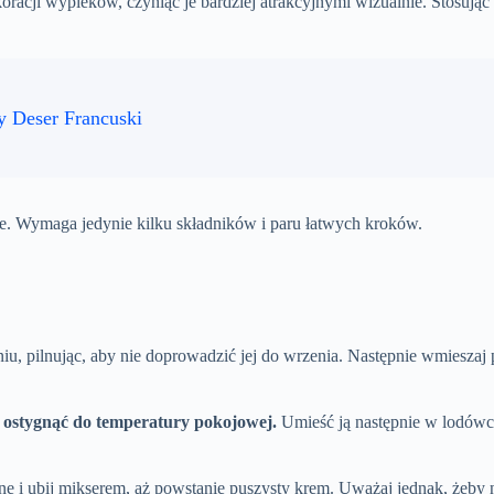
ekoracji wypieków, czyniąc je bardziej atrakcyjnymi wizualnie. Stos
y Deser Francuski
je. Wymaga jedynie kilku składników i paru łatwych kroków.
u, pilnując, aby nie doprowadzić jej do wrzenia. Następnie wmieszaj 
j ostygnąć do temperatury pokojowej.
Umieść ją następnie w lodówce
e i ubij mikserem, aż powstanie puszysty krem. Uważaj jednak, żeby ni