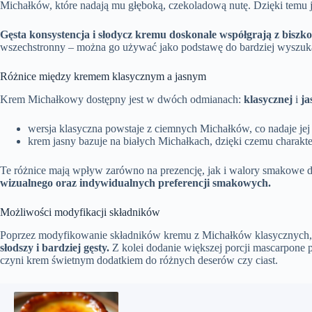
Michałków, które nadają mu głęboką, czekoladową nutę. Dzięki temu j
Gęsta konsystencja i słodycz kremu doskonale współgrają z biszk
wszechstronny – można go używać jako podstawę do bardziej wyszuka
Różnice między kremem klasycznym a jasnym
Krem Michałkowy dostępny jest w dwóch odmianach:
klasycznej
i
ja
wersja klasyczna powstaje z ciemnych Michałków, co nadaje jej 
krem jasny bazuje na białych Michałkach, dzięki czemu charakte
Te różnice mają wpływ zarówno na prezencję, jak i walory smakowe 
wizualnego oraz indywidualnych preferencji smakowych.
Możliwości modyfikacji składników
Poprzez modyfikowanie składników kremu z Michałków klasycznych, 
słodszy i bardziej gęsty.
Z kolei dodanie większej porcji mascarpone 
czyni krem świetnym dodatkiem do różnych deserów czy ciast.