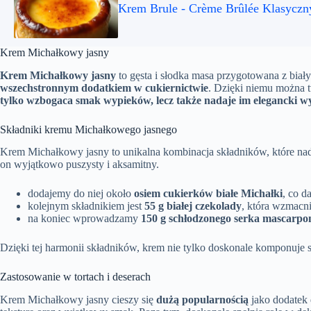
Krem Brule - Crème Brûlée Klasyczn
Krem Michałkowy jasny
Krem Michałkowy jasny
to gęsta i słodka masa przygotowana z bia
wszechstronnym dodatkiem w cukiernictwie
. Dzięki niemu można
tylko wzbogaca smak wypieków, lecz także nadaje im elegancki w
Składniki kremu Michałkowego jasnego
Krem Michałkowy jasny to unikalna kombinacja składników, które nad
on wyjątkowo puszysty i aksamitny.
dodajemy do niej około
osiem cukierków białe Michałki
, co d
kolejnym składnikiem jest
55 g białej czekolady
, która wzmacnia
na koniec wprowadzamy
150 g schłodzonego serka mascarpo
Dzięki tej harmonii składników, krem nie tylko doskonale komponuje s
Zastosowanie w tortach i deserach
Krem Michałkowy jasny cieszy się
dużą popularnością
jako dodatek d