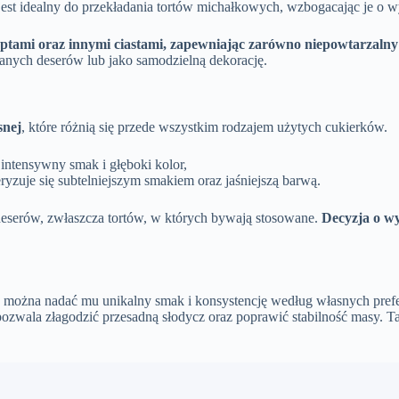
est idealny do przekładania tortów michałkowych, wzbogacając je o wy
optami oraz innymi ciastami, zapewniając zarówno niepowtarzalny 
nych deserów lub jako samodzielną dekorację.
snej
, które różnią się przede wszystkim rodzajem użytych cukierków.
intensywny smak i głęboki kolor,
ryzuje się subtelniejszym smakiem oraz jaśniejszą barwą.
deserów, zwłaszcza tortów, w których bywają stosowane.
Decyzja o w
można nadać mu unikalny smak i konsystencję według własnych prefe
pozwala złagodzić przesadną słodycz oraz poprawić stabilność masy. 