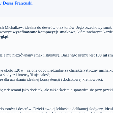
y Deser Francuski
łych Michałków, idealna do deserów oraz tortów. Jego orzechowy smak
 tworzyć
wyrafinowane kompozycje smakowe
, które zachwycą każd
ygląd
.
ają mu niezrównany smak i strukturę. Bazą tego kremu jest
180 ml śm
aje około 120 g – są one odpowiedzialne za charakterystyczny michał
 słodycz i intensyfikuje całość,
ne
dla uzyskania idealnej konsystencji i dodatkowej kremowości.
ię z deserami jako dodatek, ale także świetnie sprawdza się przy prze
o tortów i deserów. Dzięki swojej lekkości i delikatnej słodyczy,
idea