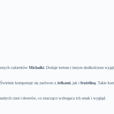
arnych cukierków
Michałki
. Dodaje tortom i innym słodkościom wyją
. Świetnie komponuje się zarówno z
żelkami
, jak i
frużeliną
. Takie ko
aitych ciast i deserów, co znacząco wzbogaca ich smak i wygląd.