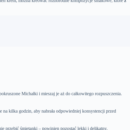
ując ten krem, można kreować różnorodne kompozycje smakowe, które
z
pokruszone Michałki i mieszaj je aż do całkowitego rozpuszczenia.
 na kilka godzin, aby nabrała odpowiedniej konsystencji przed
e przebić śmietanki – powinien pozostać lekki i delikatny.