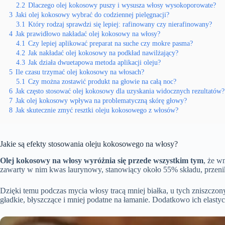
2.2
Dlaczego olej kokosowy puszy i wysusza włosy wysokoporowate?
3
Jaki olej kokosowy wybrać do codziennej pielęgnacji?
3.1
Który rodzaj sprawdzi się lepiej: rafinowany czy nierafinowany?
4
Jak prawidłowo nakładać olej kokosowy na włosy?
4.1
Czy lepiej aplikować preparat na suche czy mokre pasma?
4.2
Jak nakładać olej kokosowy na podkład nawilżający?
4.3
Jak działa dwuetapowa metoda aplikacji oleju?
5
Ile czasu trzymać olej kokosowy na włosach?
5.1
Czy można zostawić produkt na głowie na całą noc?
6
Jak często stosować olej kokosowy dla uzyskania widocznych rezultatów?
7
Jak olej kokosowy wpływa na problematyczną skórę głowy?
8
Jak skutecznie zmyć resztki oleju kokosowego z włosów?
Jakie są efekty stosowania oleju kokosowego na włosy?
Olej kokosowy na włosy wyróżnia się przede wszystkim tym
, że w
zawarty w nim kwas laurynowy, stanowiący około 55% składu, przeni
Dzięki temu podczas mycia włosy tracą mniej białka, u tych zniszcz
gładkie, błyszczące i mniej podatne na łamanie. Dodatkowo ich elastyc