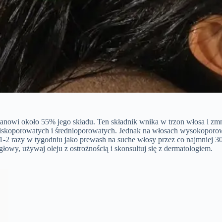
anowi około 55% jego składu. Ten składnik wnika w trzon włosa i zmn
niskoporowatych i średnioporowatych. Jednak na włosach wysokoporo
 1-2 razy w tygodniu jako prewash na suche włosy przez co najmniej 
głowy, używaj oleju z ostrożnością i skonsultuj się z dermatologiem.