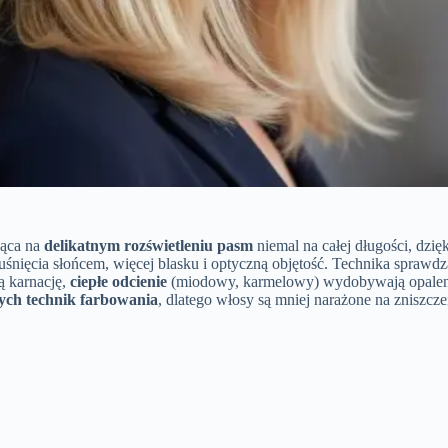
jąca na
delikatnym rozświetleniu pasm
niemal na całej długości, dzi
śnięcia słońcem, więcej blasku i optyczną objętość. Technika sprawdza
ą karnację,
ciepłe odcienie
(miodowy, karmelowy) wydobywają opalenizn
zych technik farbowania
, dlatego włosy są mniej narażone na zniszcze