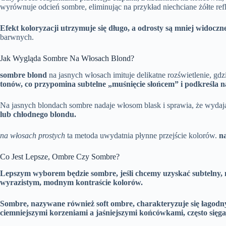
wyrównuje odcień sombre, eliminując na przykład niechciane żółte ref
Efekt koloryzacji utrzymuje się długo, a odrosty są mniej widocz
barwnych.
Jak Wygląda Sombre Na Włosach Blond?
sombre blond
na jasnych włosach imituje delikatne rozświetlenie, gd
tonów, co przypomina subtelne „muśnięcie słońcem” i podkreśla n
Na jasnych blondach sombre nadaje włosom blask i sprawia, że wydają
lub chłodnego blondu.
na włosach prostych
ta metoda uwydatnia płynne przejście kolorów.
n
Co Jest Lepsze, Ombre Czy Sombre?
Lepszym wyborem będzie sombre, jeśli chcemy uzyskać subtelny, 
wyrazistym, modnym kontraście kolorów.
Sombre, nazywane również soft ombre, charakteryzuje się łagodny
ciemniejszymi korzeniami a jaśniejszymi końcówkami, często sięga