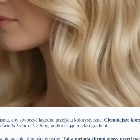
sma, aby stworzyć łagodne przejścia kolorystyczne.
Ciemniejsze korz
świetla kolor o 1-2 tony
, podkreślając miękki gradient.
a nie na całej długości włosów.
Taka metoda chroni włosy przed n