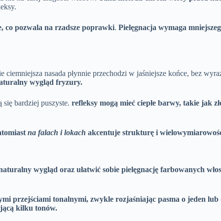
leksy.
ne, co pozwala na rzadsze poprawki
.
Pielęgnacja wymaga mniejsze
zie ciemniejsza nasada płynnie przechodzi w jaśniejsze końce, bez wyr
aturalny wygląd fryzury.
 się bardziej puszyste.
refleksy mogą mieć ciepłe barwy, takie jak z
atomiast
na falach i lokach
akcentuje strukturę i wielowymiarowość 
naturalny wygląd oraz ułatwić sobie pielęgnację farbowanych wło
mi przejściami tonalnymi, zwykle rozjaśniając pasma o jeden lub
jącą kilku tonów.