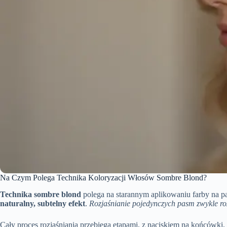
Na Czym Polega Technika Koloryzacji Włosów Sombre Blond?
Technika sombre blond
polega na starannym aplikowaniu farby na pa
naturalny, subtelny efekt
.
Rozjaśnianie pojedynczych pasm zwykle roz
Cały proces rozjaśniania przebiega etapami, z naciskiem na końcówki, 