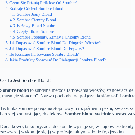
3
Czym Się Różnią Refleksy Od Sombre?
4
Rodzaje Odcieni Sombre Blond
4.1
Sombre Jasny Blond
4.2
Sombre Ciemny Blond
4.3
Beżowy Blond Sombre
4.4
Ciepły Blond Sombre
4.5
Sombre Popielaty, Zimny I Chłodny Blond
5
Jak Dopasować Sombre Blond Do Długości Włosów?
6
Jak Dopasować Sombre Blond Do Fryzury?
7
Ile Kosztuje Farbowanie Sombre Blond?
8
Jakie Produkty Stosować Do Pielęgnacji Sombre Blond?
Co To Jest Sombre Blond?
Sombre blond
to subtelna metoda farbowania włosów, stanowiąca delik
„muśnięte słońcem”. Nazwa pochodzi od połączenia słów
soft
i
ombr
Technika sombre polega na stopniowym rozjaśnieniu pasm, zwłaszcza n
bardziej kontrastujących efektów.
Sombre blond świetnie sprawdza si
Dodatkowo, ta koloryzacja doskonale wpisuje się w najnowsze trendy d
zazwyczaj wykonuje się ją w profesjonalnym salonie fryzjerskim.