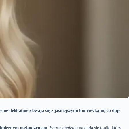
enie delikatnie zlewają się z jaśniejszymi końcówkami, co daje
admiernym uszkodzeniem
.
Po rozjaśnieniu
nakłada się tonik, który