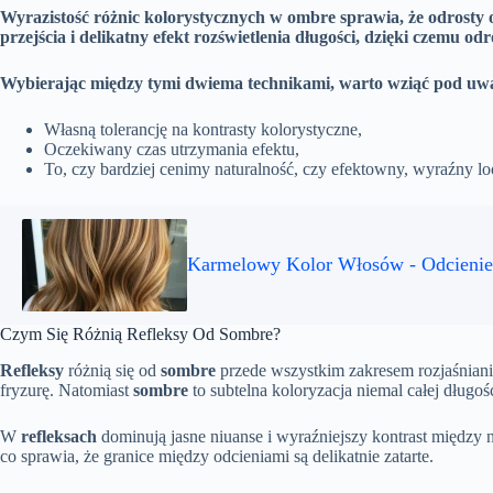
Wyrazistość różnic kolorystycznych w ombre sprawia, że odrosty o
przejścia i delikatny efekt rozświetlenia długości, dzięki czemu od
Wybierając między tymi dwiema technikami, warto wziąć pod uw
Własną tolerancję na kontrasty kolorystyczne,
Oczekiwany czas utrzymania efektu,
To, czy bardziej cenimy naturalność, czy efektowny, wyraźny lo
Karmelowy Kolor Włosów - Odcienie, 
Czym Się Różnią Refleksy Od Sombre?
Refleksy
różnią się od
sombre
przede wszystkim zakresem rozjaśniani
fryzurę. Natomiast
sombre
to subtelna koloryzacja niemal całej długo
W
refleksach
dominują jasne niuanse i wyraźniejszy kontrast między 
co sprawia, że granice między odcieniami są delikatnie zatarte.