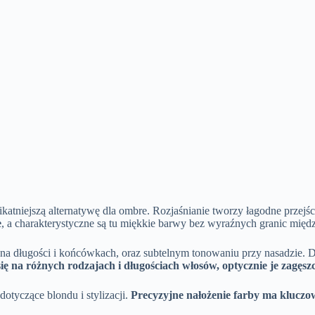
atniejszą alternatywę dla ombre. Rozjaśnianie tworzy łagodne przejśc
e
, a charakterystyczne są tu miękkie barwy bez wyraźnych granic międ
a długości i końcówkach, oraz subtelnym tonowaniu przy nasadzie. Dz
ę na różnych rodzajach i długościach włosów, optycznie je zagęszc
otyczące blondu i stylizacji.
Precyzyjne nałożenie farby ma kluczow