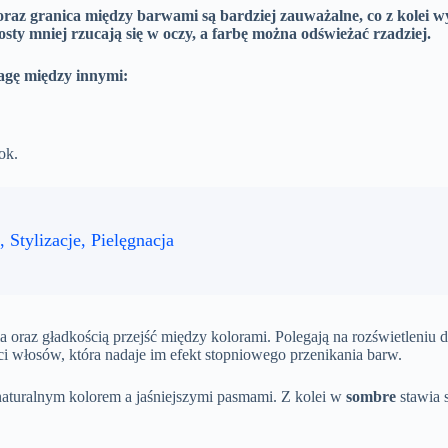
raz granica między barwami są bardziej zauważalne, co z kolei wy
rosty mniej rzucają się w oczy, a farbę można odświeżać rzadziej.
agę między innymi:
ok.
Stylizacje, Pielęgnacja
a oraz gładkością przejść między kolorami. Polegają na rozświetleni
ści włosów, która nadaje im efekt stopniowego przenikania barw.
naturalnym kolorem a jaśniejszymi pasmami. Z kolei w
sombre
stawia 